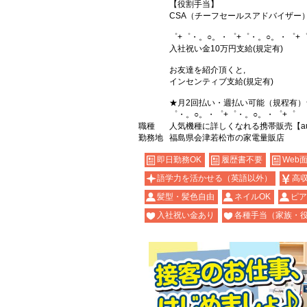
【役割手当】
CSA（チーフセールスアドバイザー）
゜+゜・。○。・゜+゜・。○。・゜+
入社祝い金10万円支給(規定有)
お友達を紹介頂くと,
インセンティブ支給(規定有)
★月2回払い・週払い可能（規程有）
゜・。○。・゜+゜・。○。・゜+゜
職種
人気機種に詳しくなれる携帯販売【a
勤務地
福島県会津若松市の家電量販店
即日勤務OK
履歴書不要
Web
語学力を活かせる（英語以外）
高
髪型・髪色自由
ネイルOK
ピア
入社祝い金あり
各種手当（家族・