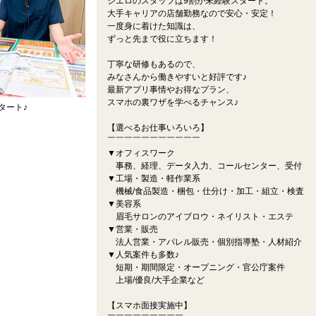
シエロのスタッフは9割が未経験スタート。
大手キャリアの店舗勤務なので安心・安定！
一度身に着けた知識は、
ずっと先まで役に立ちます！
丁寧な研修もあるので、
みなさんから働きやすいと好評です♪
最新アプリ事情やお得なプラン、
スマホの裏ワザを学べるチャンス♪
タート♪
【選べるお仕事いろいろ】
￣￣￣￣￣￣￣￣￣￣￣
▼オフィスワーク
事務、経理、データ入力、コールセンター、受付
▼工場・製造・軽作業系
機械/食品製造・梱包・仕分け・加工・組立・検査
▼美容系
眉毛サロンのアイブロウ・ネイリスト・エステ
▼営業・販売
法人営業・アパレル販売・個別指導塾・人材紹介
▼人気案件も多数♪
短期・期間限定・オープニング・官公庁案件
上場/優良/大手企業など
【スマホ面接実施中】