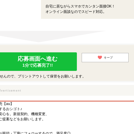
￣￣￣￣￣￣￣￣￣
自宅に居ながらスマホでカンタン面接OK！
オンライン面談なのでスピード対応。
応募画面へ進む
キープ
1分で応募完了!!
せんので、プリントアウトして保管をお願いします。
売【au】
するおシゴト♪
安心を。新規契約、機種変更、
ご提案などをお願いします。
が親切・丁寧にフォローするので、満足度◎