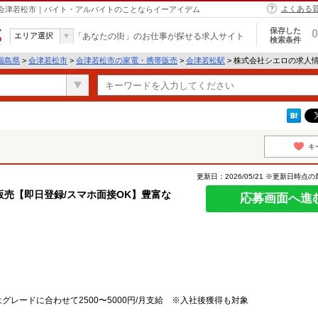
よくある
 会津若松市｜バイト・アルバイトのことならイーアイデム
保存した
0
エリア選択
「あなたの街」のお仕事が探せる求人サイト
検索条件
福島県
>
会津若松市
>
会津若松市の家電・携帯販売
>
会津若松駅
> 株式会社シエロの求人
キ
更新日：2026/05/21 ※更新日時点
売【即日登録/スマホ面接OK】豊富な
応募画面へ進
レードに合わせて2500〜5000円/月支給 ※入社後獲得も対象