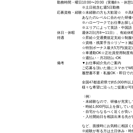
勤務時間・曜日
10:00〜20:00（実働8ｈ・休憩
※土日祝含む週5日勤務
応募資格・経験
☆未経験の方も大歓迎☆ ※高
あなたのレベルに合わせた研修
※ハローワークでお仕事お探し
※エリアによって英語・中国語
休日・休暇
週休2日(月8〜11日）、有給休
待遇
☆昇給☆交通費規定支給☆制服
☆資格・残業手当☆リゾート施
☆特別ボーナス最大5万円(規定
☆車通勤OK☆正社員登用制度
☆週払い・月2回払いOK
備考
▼お仕事紹介先のご案内
ご応募を頂いた後にスマホでW
履歴書不要・私服OK・即日で
全国47都道府県で約5,000
様々な希望に沿ったご提案が可
〈例〉
・未経験なので、研修が充実し
・時給1,600円以上を探してい
・自宅からなるべく近くが良い
・入社開始日を相談出来る先が
など、面接時にお気軽に相談く
※経験が有る方は土日休み・時