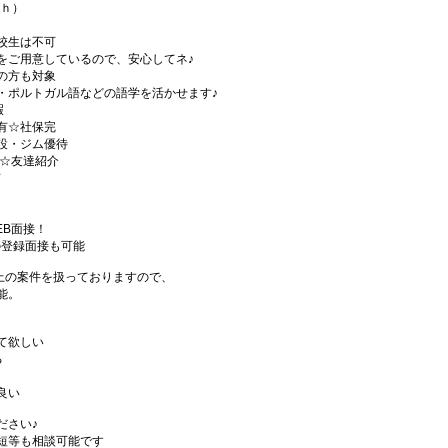
1ｈ）
校生は不可
をご用意しているので、安心してネ♪
の方も対象
・ポルトガル語などの語学を活かせます♪
暇
有☆社保完
設・ジム優待
)☆友達紹介
有
EB面接！
の登録面接も可能
件以上の案件を扱っておりますので、
能。
て欲しい
る
良い
ださい♪
短等も相談可能です