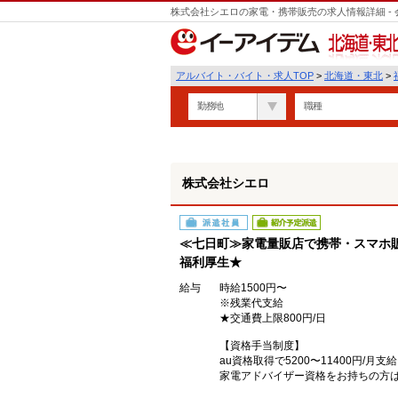
株式会社シエロの家電・携帯販売の求人情報詳細 -
遣
北海道・東北
アルバイト・バイト・求人TOP
>
北海道・東北
>
勤務地
職種
株式会社シエロ
派遣社員
紹介予定派遣
≪七日町≫家電量販店で携帯・スマホ販
福利厚生★
給与
時給1500円〜
※残業代支給
★交通費上限800円/日
【資格手当制度】
au資格取得で5200〜11400円/月支給
家電アドバイザー資格をお持ちの方はグ