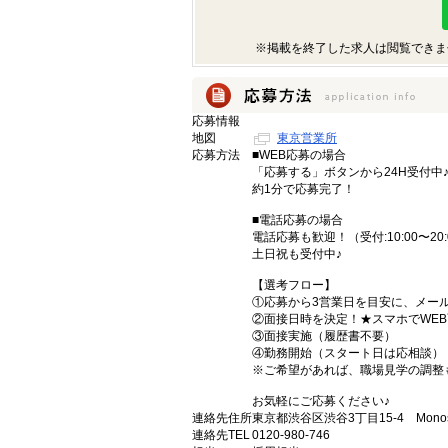
※掲載を終了した求人は閲覧できま
応募情報
地図
東京営業所
応募方法
■WEB応募の場合
「応募する」ボタンから24H受付中
約1分で応募完了！
■電話応募の場合
電話応募も歓迎！（受付:10:00〜20:
土日祝も受付中♪
【選考フロー】
①応募から3営業日を目安に、メール
②面接日時を決定！★スマホでWEB
③面接実施（履歴書不要）
④勤務開始（スタート日は応相談）
※ご希望があれば、職場見学の調整
お気軽にご応募ください♪
連絡先住所
東京都渋谷区渋谷3丁目15-4 Monost
連絡先TEL
0120-980-746