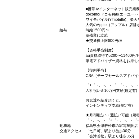
■携帯やインターネット販売業
docomo(ドコモ)/au(エーユー
ワイモバイル(Y!mobille)
人気のApple（アップル）店
給与
時給1500円〜
※残業代支給
★交通費上限800円/日
【資格手当制度】
au資格取得で5200〜11400円
家電アドバイザー資格をお持ちの
【役割手当】
CSA（チーフセールスアドバイザ
゜+゜・。○。・゜+゜・。○。・
入社祝い金10万円支給(規定有)
お友達を紹介頂くと,
インセンティブ支給(規定有)
★月2回払い・週払い可能（規
゜・。○。・゜+゜・。○。・゜
勤務地
福島県会津若松市の家電量販店
交通アクセス
「七日町」駅より徒歩30分
「会津若松」駅より徒歩35分