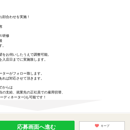
お顔合わせを実施！
席
ス研修
後
す。
望をお伺いしたうえで調整可能。
を入店日までに実施致します。
ーターがフォロー致します。
あれば対応させて頂きます。
でからは
当の支給、就業先の正社員での雇用切替、
ーディネーター)も可能です！
応募画面へ進む
キープ