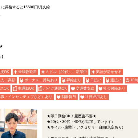
に昇格すると16600円/月支給
゜
★
u】
面接OK
未経験歓迎
ミドル（40代～）活躍中
英語が活かせる
収入・高額
ボーナス・賞与あり
昇給あり
日払い
週払い
10
スOK
車通勤OK
バイク通勤OK
交通費支給
社会保険あり
役職・インセンティブなど）あり
制服貸与
社員登用あり
★即日勤務OK！履歴書不要★
★20代・30代・40代が活躍しています♪
★ネイル・髪型・アクセサリー自由(規定あり)