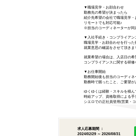
▼職場見学・お顔合わせ
勤務先の希望が決まったら
紹介先希望の会社で職場見学・
リモートでも対応可能♪
※担当のコーディネーターが同
▼入社手続き・コンプライアン
職場見学・お顔合わせを行った
就業意思の確認をさせて頂きま
就業希望の場合は、入店日の希
コンプライアンスに関する研修
▼お仕事開始
勤務開始後も担当のコーディネ
勤務時で困ったこと、ご要望が
ゆくゆくは経験・スキルを積ん
時給アップ、資格取得による手
シエロでの正社員登用(営業・コ
求人応募期間 ：
2024/02/29 ～ 2026/08/31