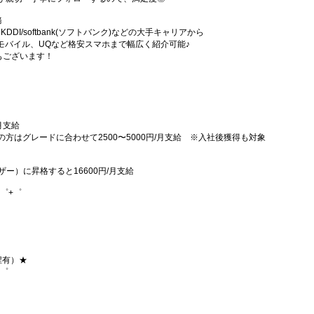
務
)・KDDI/softbank(ソフトバンク)などの大手キャリアから
、楽天モバイル、UQなど格安スマホまで幅広く紹介可能♪
舗もございます！
/月支給
方はグレードに合わせて2500〜5000円/月支給 ※入社後獲得も対象
ー）に昇格すると16600円/月支給
゜+゜
程有）★
+゜