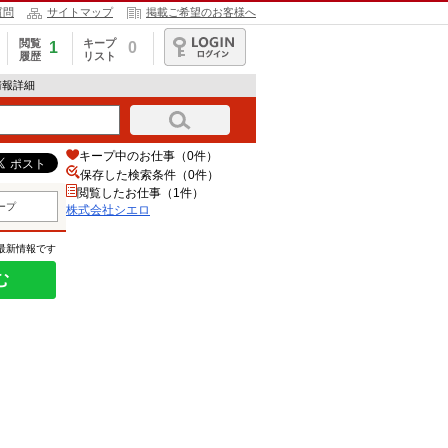
質問
サイトマップ
掲載ご希望のお客様へ
閲覧
キープ
1
0
履歴
リスト
ログイン
情報詳細
キープ中のお仕事（0件）
保存した検索条件（
0
件）
閲覧したお仕事（1件）
ープ
株式会社シエロ
の最新情報です
む