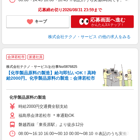
応募締め切り2026/08/31 23:59まで
応募画面へ進む
キープ
かんたん3ステップ！
株式会社テクノ・サービス
の他の求人をみる
会津若松市
派遣社員
等
株式会社テクノ・サービス/お仕事No/0876825
【化学製品原料の製造】給与即払いOK！高時
給2000円。化学製品原料の製造：会津若松市
は
化学製品原料の製造
履
高
時給2000円交通費全額支給
福島県会津若松市 ＊車通勤OK
磐越西線「東長原駅」より徒歩12分
08:00〜16:10 16:00〜00:10 00:00〜08:10 ※表記