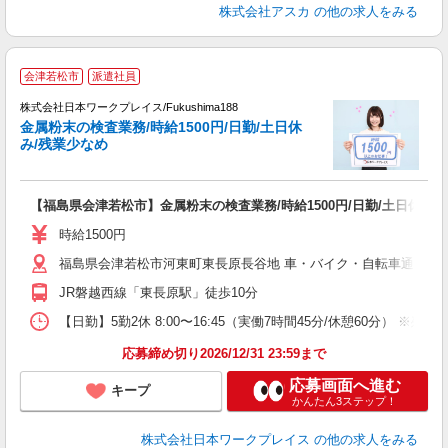
株式会社アスカ
の他の求人をみる
■
会津若松市
派遣社員
株式会社日本ワークプレイス/Fukushima188
金属粉末の検査業務/時給1500円/日勤/土日休
だ
み/残業少なめ
有
【福島県会津若松市】金属粉末の検査業務/時給1500円/日勤/土日休み/
即
ム
時給1500円
福島県会津若松市河東町東長原長谷地 車・バイク・自転車通勤可
JR磐越西線「東長原駅」徒歩10分
【日勤】5勤2休 8:00〜16:45（実働7時間45分/休憩60分） ※残業目
応募締め切り2026/12/31 23:59まで
応募画面へ進む
キープ
かんたん3ステップ！
株式会社日本ワークプレイス
の他の求人をみる