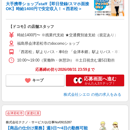
大手携帯ショップstaff【即日登録/スマホ面接
OK】時給1400円で安定収入！＜西若松＞
務
即
【ドコモ】の店舗スタッフ
あ
時給1400円〜 ※残業代支給 ★交通費別途支給（規定あり） ゜+゜
K
福島県会津若松市のdocomoショップ
貸
「西若松」駅よりバス・車6分 「会津本郷」駅よりバス・車7分
10:00〜19:00（実働8h・休憩1h） ※土日祝含む週5日勤務
応募締め切り2026/08/31 23:59まで
応募画面へ進む
キープ
かんたん3ステップ！
株式会社シエロ
の他の求人をみる
会津若松市
派遣社員
株式会社テクノ・サービス/お仕事No/0915287
【商品の仕分け業務】週3日〜4日の勤務可能