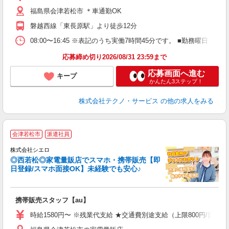
福島県会津若松市 ＊車通勤OK
磐越西線「東長原駅」より徒歩12分
08:00〜16:45 ※表記のうち実働7時間45分です。 ■勤務曜
応募締め切り2026/08/31 23:59まで
応募画面へ進む
キープ
かんたん3ステップ！
株式会社テクノ・サービス
の他の求人をみる
★
会津若松市
派遣社員
♪
株式会社シエロ
◎西若松◎家電量販店でスマホ・携帯販売【即
日登録/スマホ面接OK】未経験でも安心♪
理
携帯販売スタッフ【au】
即
躍
時給1580円〜 ※残業代支給 ★交通費別途支給（上限800円/日）
ー