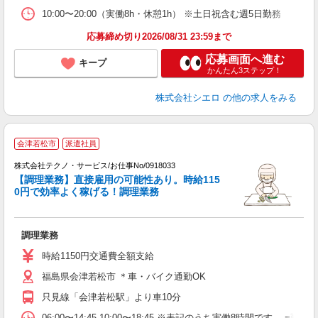
10:00〜20:00（実働8h・休憩1h） ※土日祝含む週5日勤務
応募締め切り2026/08/31 23:59まで
応募画面へ進む
キープ
かんたん3ステップ！
株式会社シエロ
の他の求人をみる
会津若松市
派遣社員
膳
株式会社テクノ・サービス/お仕事No/0918033
【調理業務】直接雇用の可能性あり。時給115
0円で効率よく稼げる！調理業務
す
ー
調理業務
履
高
時給1150円交通費全額支給
ク
福島県会津若松市 ＊車・バイク通勤OK
只見線「会津若松駅」より車10分
06:00〜14:45 10:00〜18:45 ※表記のうち実働8時間で