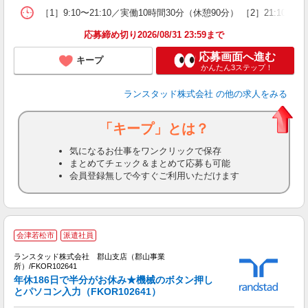
［1］9:10〜21:10／実働10時間30分（休憩90分） ［2］2
応募締め切り2026/08/31 23:59まで
応募画面へ進む
キープ
かんたん3ステップ！
ランスタッド株式会社
の他の求人をみる
「キープ」とは？
気になるお仕事をワンクリックで保存
まとめてチェック＆まとめて応募も可能
会員登録無しで今すぐご利用いただけます
【
会津若松市
派遣社員
ランスタッド株式会社 郡山支店（郡山事業
所）/FKOR102641
年休186日で半分がお休み★機械のボタン押し
とパソコン入力（FKOR102641）