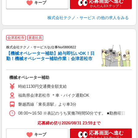
応募画面へ進む
キープ
かんたん3ステップ！
株式会社テクノ・サービス
の他の求人をみる
会津若松市
派遣社員
株式会社テクノ・サービス/お仕事No/0880822
【機械オペレーター補助】給与即払いOK！日
勤！機械オペレーター補助作業：会津若松市
じ
機械オペレーター補助
履
高
時給1130円交通費全額支給
福島県会津若松市 ＊車・バイク通勤OK
磐越西線「東長原駅」より車3分
08:00〜16:50 ※表記のうち実働7時間50分です。 ■勤務曜
応募締め切り2026/08/31 23:59まで
応募画面へ進む
キープ
かんたん3ステップ！