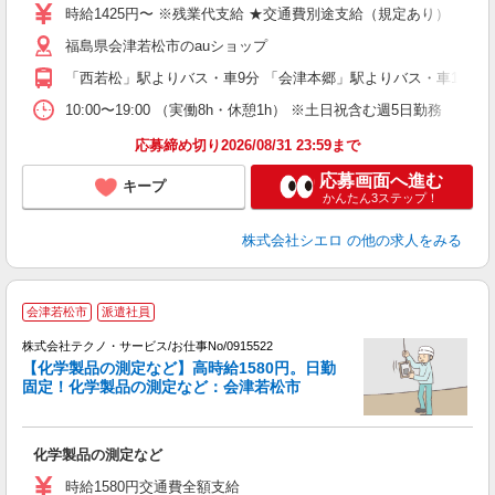
あ
時給1425円〜 ※残業代支給 ★交通費別途支給（規定あり） ゜+゜
K
福島県会津若松市のauショップ
貸
「西若松」駅よりバス・車9分 「会津本郷」駅よりバス・車15分
10:00〜19:00 （実働8h・休憩1h） ※土日祝含む週5日勤務
応募締め切り2026/08/31 23:59まで
応募画面へ進む
キープ
かんたん3ステップ！
株式会社シエロ
の他の求人をみる
会津若松市
派遣社員
株式会社テクノ・サービス/お仕事No/0915522
【化学製品の測定など】高時給1580円。日勤
■
固定！化学製品の測定など：会津若松市
お
化学製品の測定など
履
高
時給1580円交通費全額支給