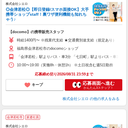
株式会社シエロ
◎会津若松◎【即日登録/スマホ面接OK】大手
携帯ショップstaff！裏ワザ便利機能も知れち
ゃう♪
理
【docomo】の携帯販売スタッフ
即
時給1400円〜 ※残業代支給 ★交通費別途支給（規定あり） ゜+゜
あ
福島県会津若松市のdocomoショップ
K
「会津若松」駅よりバス・車3分 「七日町」駅よりバス・車10分
貸
10:00〜19:00（実働8h・休憩1h） ※土日祝含む週5日勤務
応募締め切り2026/08/31 23:59まで
応募画面へ進む
キープ
かんたん3ステップ！
株式会社シエロ
の他の求人をみる
★
会津若松市
派遣社員
♪
株式会社シエロ