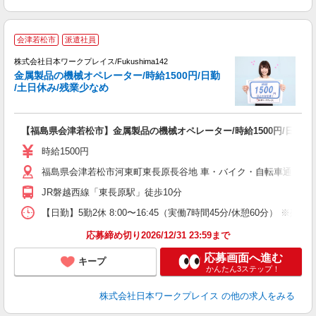
■
会津若松市
派遣社員
株式会社日本ワークプレイス/Fukushima142
金属製品の機械オペレーター/時給1500円/日勤
だ
/土日休み/残業少なめ
有
【福島県会津若松市】金属製品の機械オペレーター/時給1500円/日勤/
即
日
時給1500円
通
福島県会津若松市河東町東長原長谷地 車・バイク・自転車通勤可
JR磐越西線「東長原駅」徒歩10分
【日勤】5勤2休 8:00〜16:45（実働7時間45分/休憩60分） ※残業目
応募締め切り2026/12/31 23:59まで
応募画面へ進む
キープ
かんたん3ステップ！
株式会社日本ワークプレイス
の他の求人をみる