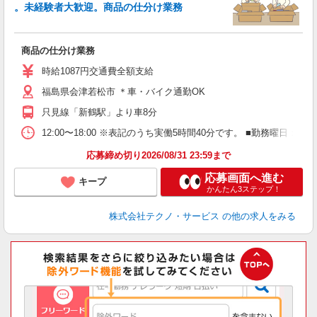
。未経験者大歓迎。商品の仕分け業務
職
ッ
商品の仕分け業務
履
車
時給1087円交通費全額支給
福島県会津若松市 ＊車・バイク通勤OK
只見線「新鶴駅」より車8分
12:00〜18:00 ※表記のうち実働5時間40分です。 ■勤務曜
応募締め切り2026/08/31 23:59まで
応募画面へ進む
キープ
かんたん3ステップ！
株式会社テクノ・サービス
の他の求人をみる