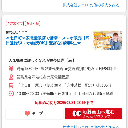
株式会社シエロ
の他の求人をみる
★
会津若松市
派遣社員
♪
株式会社シエロ
≪七日町≫家電量販店で携帯・スマホ販売【即
日登録/スマホ面接OK】豊富な福利厚生★
い
即
人気機種に詳しくなれる携帯販売【au】
躍
ー
時給1580円〜 ※残業代支給 ★交通費別途支給（上限800円/日）
自
福島県会津若松市の家電量販店
ど
「七日町」駅より徒歩30分 「会津若松」駅より徒歩35分
10:00〜20:00（実働8h・休憩1h） ※土日祝含む週5日勤務
応募締め切り2026/08/31 23:59まで
応募画面へ進む
キープ
かんたん3ステップ！
株式会社シエロ
の他の求人をみる