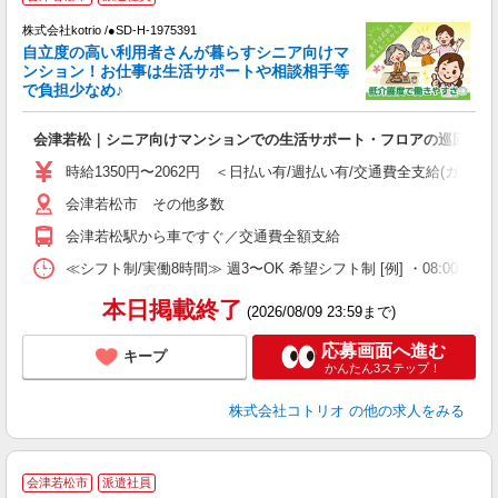
ま
株式会社kotrio /●SD-H-1975391
女
自立度の高い利用者さんが暮らすシニア向けマ
ド
ンション！お仕事は生活サポートや相談相手等
活
で負担少なめ♪
ル
自
会津若松｜シニア向けマンションでの生活サポート・フロアの巡回
役
時給1350円〜2062円 ＜日払い有/週払い有/交通費全支給(ガソリ
会津若松市 その他多数
会津若松駅から車ですぐ／交通費全額支給
≪シフト制/実働8時間≫ 週3〜OK 希望シフト制 [例] ・08:00 〜 17:0
本日掲載終了
(2026/08/09 23:59まで)
応募画面へ進む
キープ
かんたん3ステップ！
株式会社コトリオ
の他の求人をみる
会津若松市
派遣社員