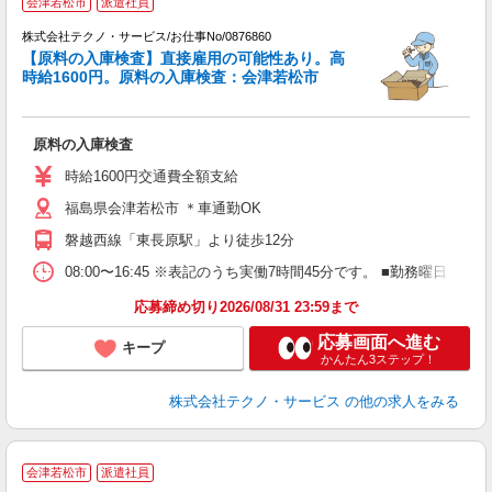
会津若松市
派遣社員
株式会社テクノ・サービス/お仕事No/0876860
【原料の入庫検査】直接雇用の可能性あり。高
時給1600円。原料の入庫検査：会津若松市
ビ
原料の入庫検査
履
ラ
時給1600円交通費全額支給
福島県会津若松市 ＊車通勤OK
磐越西線「東長原駅」より徒歩12分
08:00〜16:45 ※表記のうち実働7時間45分です。 ■勤務曜
応募締め切り2026/08/31 23:59まで
応募画面へ進む
キープ
かんたん3ステップ！
株式会社テクノ・サービス
の他の求人をみる
★
会津若松市
派遣社員
♪