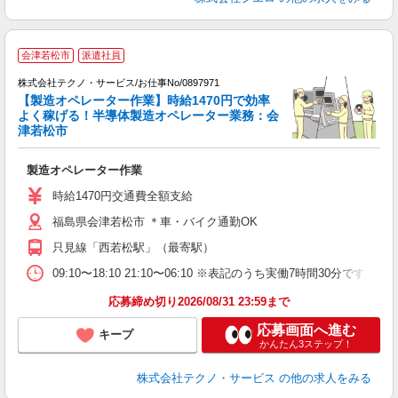
会津若松市
派遣社員
入
株式会社テクノ・サービス/お仕事No/0897971
【製造オペレーター作業】時給1470円で効率
ち
よく稼げる！半導体製造オペレーター業務：会
津若松市
と
製造オペレーター作業
履
ラ
時給1470円交通費全額支給
福島県会津若松市 ＊車・バイク通勤OK
只見線「西若松駅」（最寄駅）
09:10〜18:10 21:10〜06:10 ※表記のうち実働7時間3
応募締め切り2026/08/31 23:59まで
応募画面へ進む
キープ
かんたん3ステップ！
株式会社テクノ・サービス
の他の求人をみる