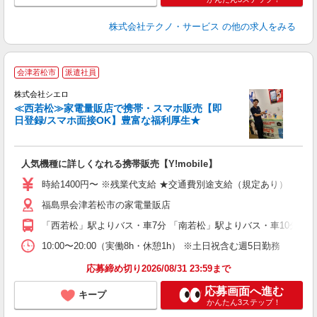
株式会社テクノ・サービス
の他の求人をみる
★
会津若松市
派遣社員
♪
株式会社シエロ
≪西若松≫家電量販店で携帯・スマホ販売【即
日登録/スマホ面接OK】豊富な福利厚生★
い
即
人気機種に詳しくなれる携帯販売【Y!mobile】
あ
時給1400円〜 ※残業代支給 ★交通費別途支給（規定あり） ゜+゜
K
福島県会津若松市の家電量販店
貸
「西若松」駅よりバス・車7分 「南若松」駅よりバス・車10分
10:00〜20:00（実働8h・休憩1h） ※土日祝含む週5日勤務
応募締め切り2026/08/31 23:59まで
応募画面へ進む
キープ
かんたん3ステップ！