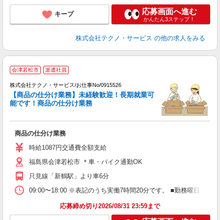
応募画面へ進む
キープ
かんたん3ステップ！
株式会社テクノ・サービス
の他の求人をみる
会津若松市
派遣社員
（
株式会社テクノ・サービス/お仕事No/0915526
【商品の仕分け業務】未経験歓迎！長期就業可
能です！商品の仕分け業務
3
ら
商品の仕分け業務
履
車
時給1087円交通費全額支給
福島県会津若松市 ＊車・バイク通勤OK
只見線「新鶴駅」より車6分
09:00〜18:00 ※表記のうち実働7時間20分です。 ■勤務曜
応募締め切り2026/08/31 23:59まで