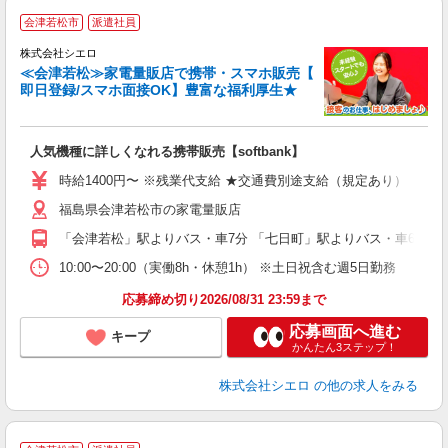
★
会津若松市
派遣社員
♪
株式会社シエロ
≪会津若松≫家電量販店で携帯・スマホ販売【
即日登録/スマホ面接OK】豊富な福利厚生★
い
即
人気機種に詳しくなれる携帯販売【softbank】
あ
時給1400円〜 ※残業代支給 ★交通費別途支給（規定あり） ゜+゜
K
福島県会津若松市の家電量販店
貸
「会津若松」駅よりバス・車7分 「七日町」駅よりバス・車6分
10:00〜20:00（実働8h・休憩1h） ※土日祝含む週5日勤務
応募締め切り2026/08/31 23:59まで
応募画面へ進む
キープ
かんたん3ステップ！
株式会社シエロ
の他の求人をみる