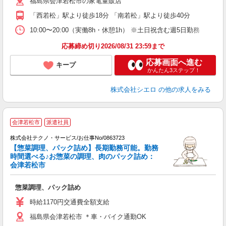
福島県会津若松市の家電量販店
自
「西若松」駅より徒歩18分 「南若松」駅より徒歩40分
ど
10:00〜20:00（実働8h・休憩1h） ※土日祝含む週5日勤務
応募締め切り2026/08/31 23:59まで
応募画面へ進む
キープ
かんたん3ステップ！
株式会社シエロ
の他の求人をみる
会津若松市
派遣社員
株式会社テクノ・サービス/お仕事No/0863723
【惣菜調理、パック詰め】長期勤務可能。勤務
す
時間選べる♪お惣菜の調理、肉のパック詰め：
会津若松市
ル
惣菜調理、パック詰め
履
車
時給1170円交通費全額支給
福島県会津若松市 ＊車・バイク通勤OK