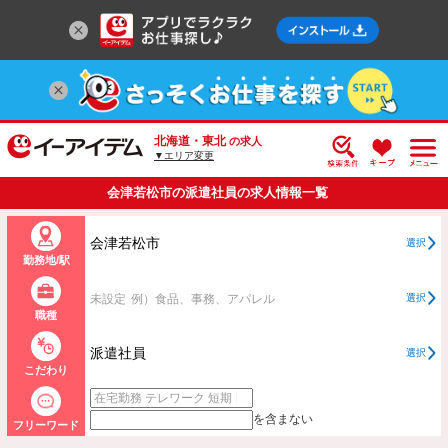
北海道・東北
の求人
▼エリア変更
会津若松市の派遣社員の求人情報一覧
会津若松市
選択
勤務地/駅
未設定
例）食品、事務、アパレル
選択
職種
派遣社員
選択
こだわり
を含まない
フリーワード