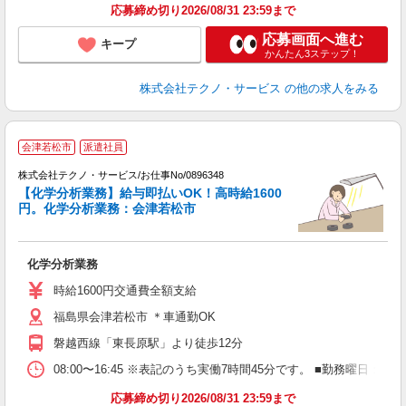
応募締め切り2026/08/31 23:59まで
応募画面へ進む
キープ
かんたん3ステップ！
株式会社テクノ・サービス
の他の求人をみる
会津若松市
派遣社員
株式会社テクノ・サービス/お仕事No/0896348
【化学分析業務】給与即払いOK！高時給1600
ペ
円。化学分析業務：会津若松市
お
化学分析業務
履
ラ
時給1600円交通費全額支給
福島県会津若松市 ＊車通勤OK
磐越西線「東長原駅」より徒歩12分
08:00〜16:45 ※表記のうち実働7時間45分です。 ■勤務曜日
応募締め切り2026/08/31 23:59まで