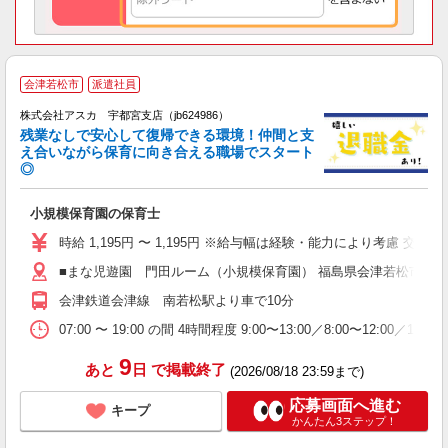
会津若松市
派遣社員
株式会社アスカ 宇都宮支店（jb624986）
残業なしで安心して復帰できる環境！仲間と支
え合いながら保育に向き合える職場でスタート
◎
面
小規模保育園の保育士
入
不
時給 1,195円 〜 1,195円 ※給与幅は経験・能力により考慮 
し
■まな児遊園 門田ルーム（小規模保育園） 福島県会津若松市門田町
得
会津鉄道会津線 南若松駅より車で10分
07:00 〜 19:00 の間 4時間程度 9:00〜13:00／8:00〜12:00／13:00〜
9
あと
日
で掲載終了
(2026/08/18 23:59まで)
応募画面へ進む
キープ
かんたん3ステップ！