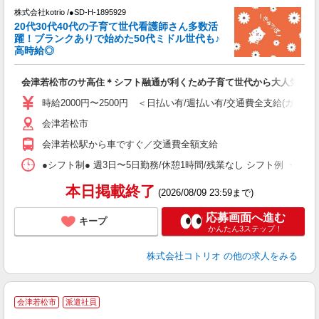
株式会社kotrio /●SD-H-1895929
き
20代30代40代の子育て世代看護師さん多数活
躍！ブランクありで始めた50代ミドル世代も♪
女
高時給◎
ド
活
会津若松市のサ高住＊シフト融通が利くため子育て世代から大人気♪
ル
自
時給2000円〜2500円 ＜日払い有/週払い有/交通費全支給(ガソリ
会津若松市
役
会津若松駅から車ですぐ／交通費全額支給
●シフト制● 週3日〜5日勤務/休憩1時間/残業なし シフト例 ・7:00〜15:
本日掲載終了
(2026/08/09 23:59まで)
応募画面へ進む
キープ
かんたん3ステップ！
株式会社コトリオ
の他の求人をみる
会津若松市
派遣社員