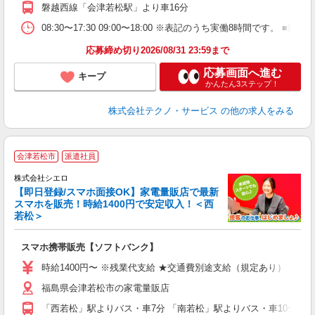
磐越西線「会津若松駅」より車16分
08:30〜17:30 09:00〜18:00 ※表記のうち実働8時間で
応募締め切り2026/08/31 23:59まで
応募画面へ進む
キープ
かんたん3ステップ！
株式会社テクノ・サービス
の他の求人をみる
★
会津若松市
派遣社員
♪
株式会社シエロ
【即日登録/スマホ面接OK】家電量販店で最新
スマホを販売！時給1400円で安定収入！＜西
若松＞
事
即
スマホ携帯販売【ソフトバンク】
あ
時給1400円〜 ※残業代支給 ★交通費別途支給（規定あり） ゜+゜
K
福島県会津若松市の家電量販店
貸
「西若松」駅よりバス・車7分 「南若松」駅よりバス・車10分