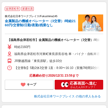
■
会津若松市
派遣社員
株式会社日本ワークプレイス/Fukushima145
金属製品の機械オペレーター（3交替）/時給21
だ
60円/交替制/日勤/夜勤/残業なし
有
【福島県会津若松市】金属製品の機械オペレーター（3交替）/時給2160円
即
日
時給2160円
通
福島県会津若松市河東町東長原長谷地 車・バイク・自転車通勤可
制
JR磐越西線「東長原駅」徒歩10分
【交替制】5勤2休3交替 1直：8:00〜16:10（実働7時間10分/休憩6
応募締め切り2026/12/31 23:59まで
応募画面へ進む
キープ
かんたん3ステップ！
株式会社日本ワークプレイス
の他の求人をみる