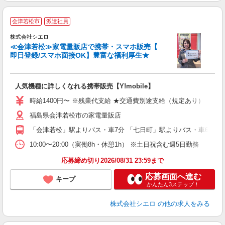
★
会津若松市
派遣社員
♪
株式会社シエロ
≪会津若松≫家電量販店で携帯・スマホ販売【
即日登録/スマホ面接OK】豊富な福利厚生★
い
即
人気機種に詳しくなれる携帯販売【Y!mobile】
あ
時給1400円〜 ※残業代支給 ★交通費別途支給（規定あり） ゜+゜
K
福島県会津若松市の家電量販店
貸
「会津若松」駅よりバス・車7分 「七日町」駅よりバス・車6分
10:00〜20:00（実働8h・休憩1h） ※土日祝含む週5日勤務
応募締め切り2026/08/31 23:59まで
応募画面へ進む
キープ
かんたん3ステップ！
株式会社シエロ
の他の求人をみる