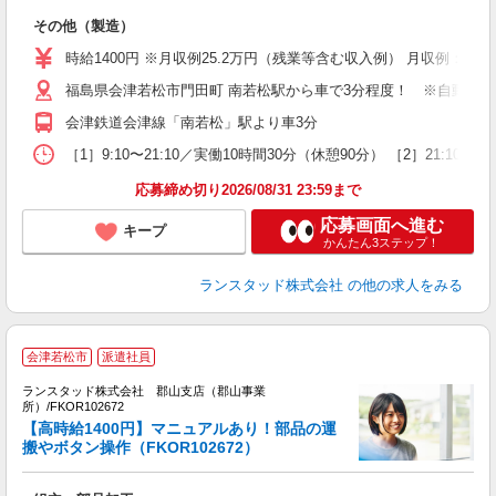
着
その他（製造）
時給1400円 ※月収例25.2万円（残業等含む収入例） 月収例：25
福島県会津若松市門田町 南若松駅から車で3分程度！ ※自動車通
会津鉄道会津線「南若松」駅より車3分
［1］9:10〜21:10／実働10時間30分（休憩90分） ［2］2
応募締め切り2026/08/31 23:59まで
応募画面へ進む
キープ
かんたん3ステップ！
ランスタッド株式会社
の他の求人をみる
会津若松市
派遣社員
ランスタッド株式会社 郡山支店（郡山事業
所）/FKOR102672
【高時給1400円】マニュアルあり！部品の運
搬やボタン操作（FKOR102672）
て