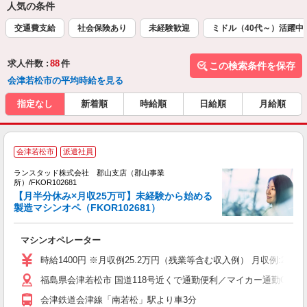
人気の条件
交通費支給
社会保険あり
未経験歓迎
ミドル（40代～）活躍中
求人件数 :
88
件
この検索条件を保存
会津若松市の平均時給を見る
指定なし
新着順
時給順
日給順
月給順
会津若松市
派遣社員
ランスタッド株式会社 郡山支店（郡山事業
所）/FKOR102681
【月半分休み×月収25万可】未経験から始める
体
製造マシンオペ（FKOR102681）
マシンオペレーター
時給1400円 ※月収例25.2万円（残業等含む収入例） 月収例:252
福島県会津若松市 国道118号近くで通勤便利／マイカー通勤OK（
会津鉄道会津線「南若松」駅より車3分