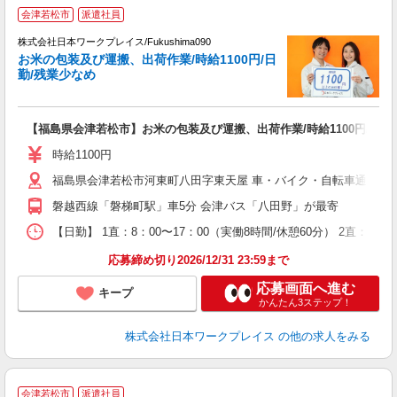
■
会津若松市
派遣社員
株式会社日本ワークプレイス/Fukushima090
お米の包装及び運搬、出荷作業/時給1100円/日
だ
勤/残業少なめ
有
【福島県会津若松市】お米の包装及び運搬、出荷作業/時給1100円/日勤
未
由
時給1100円
福島県会津若松市河東町八田字東天屋 車・バイク・自転車通勤可
磐越西線「磐梯町駅」車5分 会津バス「八田野」が最寄
【日勤】 1直：8：00〜17：00（実働8時間/休憩60分） 2直：12：
応募締め切り2026/12/31 23:59まで
応募画面へ進む
キープ
かんたん3ステップ！
株式会社日本ワークプレイス
の他の求人をみる
会津若松市
派遣社員