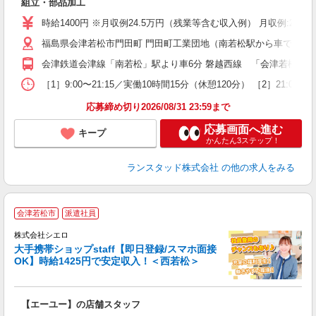
組立・部品加工
時給1400円 ※月収例24.5万円（残業等含む収入例） 月収例:245
福島県会津若松市門田町 門田町工業団地（南若松駅から車で6分
会津鉄道会津線「南若松」駅より車6分 磐越西線 「会津若松」駅
［1］9:00〜21:15／実働10時間15分（休憩120分） ［2］
応募締め切り2026/08/31 23:59まで
応募画面へ進む
キープ
かんたん3ステップ！
ランスタッド株式会社
の他の求人をみる
★
会津若松市
派遣社員
♪
株式会社シエロ
大手携帯ショップstaff【即日登録/スマホ面接
OK】時給1425円で安定収入！＜西若松＞
務
即
【エーユー】の店舗スタッフ