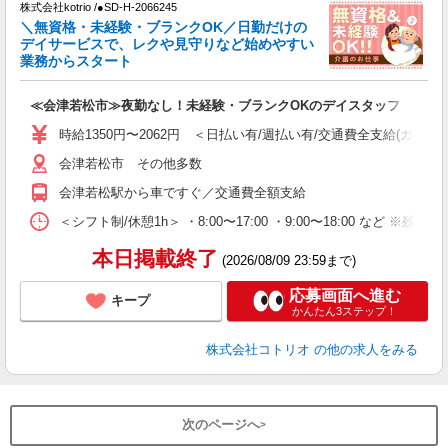
株式会社kotrio /●SD-H-2066245
女
＼無資格・未経験・ブランクOK／日勤だけの
ド
デイサービスで、レクや見守りなど始めやすい
活
業務からスタート
ル
自
≪会津若松市≫夜勤なし！未経験・ブランクOKのデイスタッフ
役
時給1350円〜2062円 ＜日払い有/週払い有/交通費全支給(ガソリ
会津若松市 その他多数
会津若松駅から車ですぐ／交通費全額支給
＜シフト制/休憩1h＞ ・8:00〜17:00 ・9:00〜18:00 など ※残業
本日掲載終了
(2026/08/09 23:59まで)
応募画面へ進む
キープ
かんたん3ステップ！
株式会社コトリオ
の他の求人をみる
次のページへ