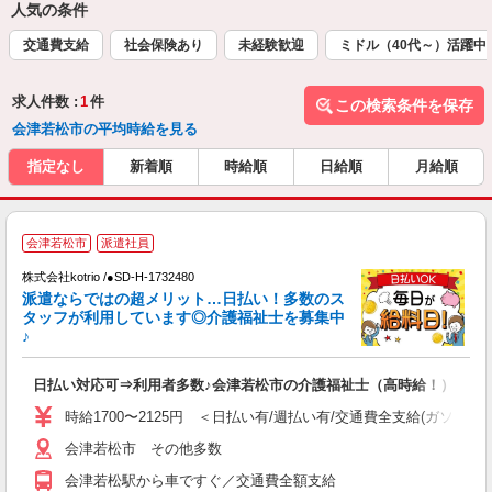
人気の条件
交通費支給
社会保険あり
未経験歓迎
ミドル（40代～）活躍中
求人件数 :
1
件
この検索条件を保存
会津若松市の平均時給を見る
指定なし
新着順
時給順
日給順
月給順
会津若松市
派遣社員
株式会社kotrio /●SD-H-1732480
女
派遣ならではの超メリット…日払い！多数のス
ド
タッフが利用しています◎介護福祉士を募集中
活
♪
ル
自
日払い対応可⇒利用者多数♪会津若松市の介護福祉士（高時給！）
役
時給1700〜2125円 ＜日払い有/週払い有/交通費全支給(ガソリン
会津若松市 その他多数
会津若松駅から車ですぐ／交通費全額支給