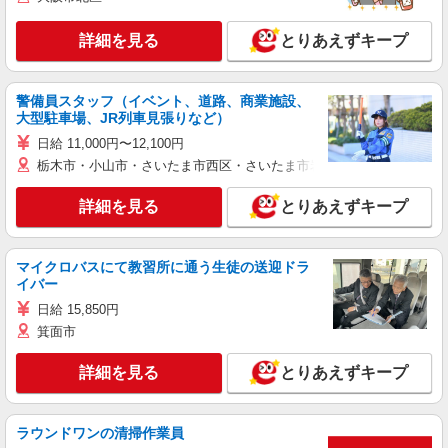
詳細を見る
とりあえずキープ
警備員スタッフ（イベント、道路、商業施設、
大型駐車場、JR列車見張りなど）
日給 11,000円〜12,100円
栃木市・小山市・さいたま市西区・さいたま市岩槻区・久喜市・蓮田
詳細を見る
とりあえずキープ
マイクロバスにて教習所に通う生徒の送迎ドラ
イバー
日給 15,850円
箕面市
詳細を見る
とりあえずキープ
ラウンドワンの清掃作業員