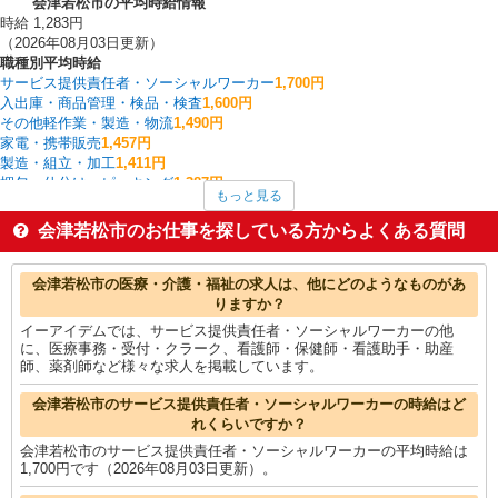
会津若松市の平均時給情報
時給 1,283円
（2026年08月03日更新）
職種別平均時給
サービス提供責任者・ソーシャルワーカー
1,700円
入出庫・商品管理・検品・検査
1,600円
その他軽作業・製造・物流
1,490円
家電・携帯販売
1,457円
製造・組立・加工
1,411円
梱包・仕分け・ピッキング
1,387円
もっと見る
その他介護・福祉
1,350円
介護職・ヘルパー
1,271円
会津若松市のお仕事を探している方からよくある質問
看護師・保健師・看護助手・助産師
1,256円
一般・営業事務
1,243円
会津若松市の他の職種の平均時給を見る
会津若松市の医療・介護・福祉の求人は、他にどのようなものがあ
りますか？
イーアイデムでは、サービス提供責任者・ソーシャルワーカーの他
に、医療事務・受付・クラーク、看護師・保健師・看護助手・助産
師、薬剤師など様々な求人を掲載しています。
会津若松市のサービス提供責任者・ソーシャルワーカーの時給はど
れくらいですか？
会津若松市のサービス提供責任者・ソーシャルワーカーの平均時給は
1,700円です（2026年08月03日更新）。