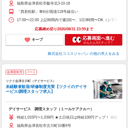
福島県会津若松市飯寺北3-10-18
「西若松駅」車6分/国道118号線沿い
17:00〜22:00 上記時間内で週2回〜、1日3時間〜OK（シフト制
応募締め切り2026/08/31 23:59まで
応募画面へ進む
キープ
かんたん3ステップ！
株式会社ココスジャパン
の他の求人をみる
会津若松市
パート
ツクイ会津古川町（デイサービス）
未経験者歓迎/研修制度充実【ツクイのデイサ
ービス/調理スタッフ求人】
各
デイサービス 調理スタッフ（ミールケアクルー）
入
り
時給1,033円〜1,039円 ★土日祝日は時給100円アップ！ ※給
リ
福島県会津若松市古川町10番8号
ー