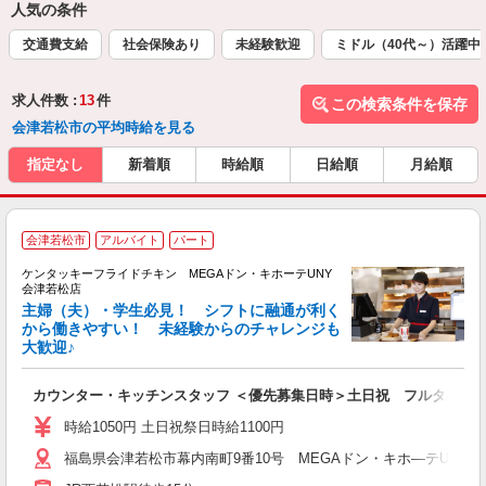
人気の条件
交通費支給
社会保険あり
未経験歓迎
ミドル（40代～）活躍中
求人件数 :
13
件
この検索条件を保存
会津若松市の平均時給を見る
指定なし
新着順
時給順
日給順
月給順
会津若松市
アルバイト
パート
ケンタッキーフライドチキン MEGAドン・キホーテUNY
会津若松店
主婦（夫）・学生必見！ シフトに融通が利く
から働きやすい！ 未経験からのチャレンジも
大歓迎♪
見
未
カウンター・キッチンスタッフ ＜優先募集日時＞土日祝 フルタイム
ダ
昇
時給1050円 土日祝祭日時給1100円
K
福島県会津若松市幕内南町9番10号 MEGAドン・キホ―テUNY
保