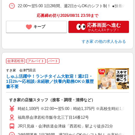
22:00〜翌5:00 1日2時間、週2日からOKのシフト制！ ●扶養内勤務
応募締め切り2026/08/31 23:59まで
応募画面へ進む
キープ
かんたん3ステップ！
すき家
の他の求人をみる
≪
会津若松市
アルバイト
パート
すき家 会津門田店
しゅふ活躍中！ランチタイム大歓迎！週2日・
安
1日2h〜応相談♪未経験／扶養内勤務OK☆履歴
書不要
の
すき家の店舗スタッフ（接客・調理・清掃など）
履
タ
時給1,100円 ※22:00〜翌5:00：時給1,375円 ※高校生時給1,033
（
福島県会津若松市飯寺北三丁目14番12号
夜
事
JR只見線・会津鉄道会津線「西若松」駅より徒歩21分
24時間募集 1日2時間、週2日からOKのシフト制！ ※高校生のシ