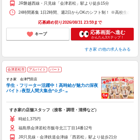
事
JR磐越西線・只見線「会津若松」駅より徒歩15分
24時間募集 1日2時間、週2日からOKのシフト制！ ※高校生のシ
応募締め切り2026/08/31 23:59まで
応募画面へ進む
キープ
かんたん3ステップ！
すき家
の他の求人をみる
会津若松市
アルバイト
パート
すき家 会津門田店
学生・フリーター活躍中！高時給が魅力の深夜
バイト♪夜型人間大集合*☆彡･.｡
つ
すき家の店舗スタッフ（接客・調理・清掃など）
履
ミ
時給1,375円
～
福島県会津若松市飯寺北三丁目14番12号
勤
社
JR只見線・会津鉄道会津線「西若松」駅より徒歩21分