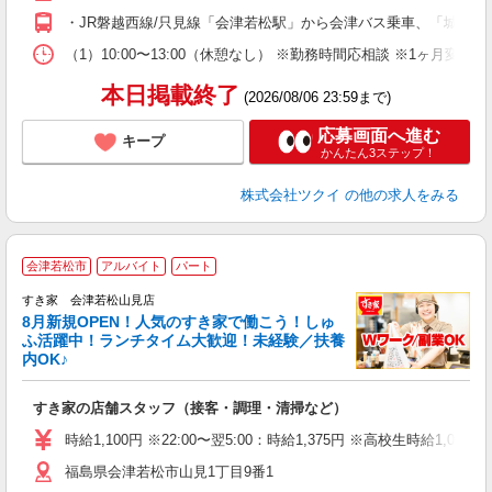
O
・JR磐越西線/只見線「会津若松駅」から会津バス乗車、「城南消
な
（1）10:00〜13:00（休憩なし） ※勤務時間応相談 ※1ヶ月
髪
本日掲載終了
(2026/08/06 23:59まで)
応募画面へ進む
キープ
かんたん3ステップ！
株式会社ツクイ
の他の求人をみる
≪
会津若松市
アルバイト
パート
すき家 会津若松山見店
8月新規OPEN！人気のすき家で働こう！しゅ
安
ふ活躍中！ランチタイム大歓迎！未経験／扶養
内OK♪
の
すき家の店舗スタッフ（接客・調理・清掃など）
履
タ
時給1,100円 ※22:00〜翌5:00：時給1,375円 ※高校生時給1,063
（
福島県会津若松市山見1丁目9番1
夜