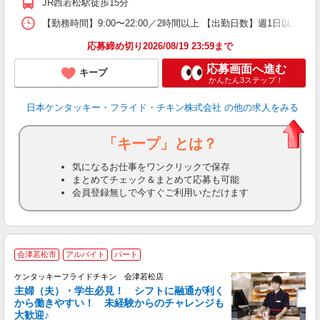
JR西若松駅徒歩15分
【勤務時間】9:00〜22:00／2時間以上 【出勤日数】週1日以
応募締め切り2026/08/19 23:59まで
応募画面へ進む
キープ
かんたん3ステップ！
日本ケンタッキー・フライド・チキン株式会社
の他の求人をみる
「キープ」とは？
気になるお仕事をワンクリックで保存
まとめてチェック＆まとめて応募も可能
会員登録無しで今すぐご利用いただけます
会津若松市
アルバイト
パート
ケンタッキーフライドチキン 会津若松店
主婦（夫）・学生必見！ シフトに融通が利く
から働きやすい！ 未経験からのチャレンジも
大歓迎♪