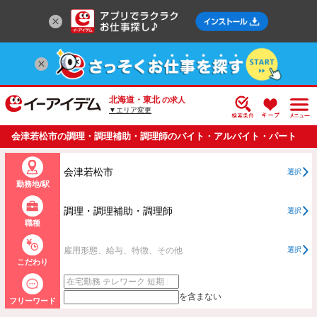
北海道・東北
の求人
▼エリア変更
会津若松市の調理・調理補助・調理師のバイト・アルバイト・パート
の求人情報一覧
会津若松市
選択
勤務地/駅
調理・調理補助・調理師
選択
職種
雇用形態、給与、特徴、その他
選択
こだわり
を含まない
フリーワード