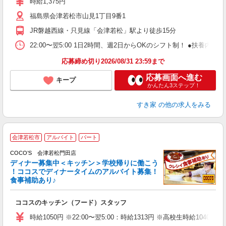
時給1,375円
～
福島県会津若松市山見1丁目9番1
勤
社
JR磐越西線・只見線「会津若松」駅より徒歩15分
22:00〜翌5:00 1日2時間、週2日からOKのシフト制！ ●扶養内勤務
応募締め切り2026/08/31 23:59まで
応募画面へ進む
キープ
かんたん3ステップ！
すき家
の他の求人をみる
会津若松市
アルバイト
パート
COCO’S 会津若松門田店
ディナー募集中＜キッチン＞学校帰りに働こう
！ココスでディナータイムのアルバイト募集！
食事補助あり♪
な
ココスのキッチン（フード）スタッフ
未
（
時給1050円 ※22:00〜翌5:00：時給1313円 ※高校生時給1040