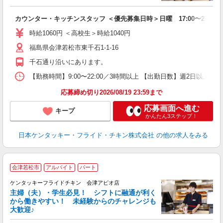
見
カウンター・キッチンスタッフ ＜優先募集日時＞日曜 17:00〜21:00
未
ダ
時給1060円 ＜高校生＞時給1040円
昇
福島県会津若松市東千石1-1-16
上
か
千石通り沿いにあります。
【勤務時間】9:00〜22:00／3時間以上 【出勤日数】週2日以
応募締め切り2026/08/19 23:59まで
応募画面へ進む
キープ
かんたん3ステップ！
日本ケンタッキー・フライド・チキン株式会社
の他の求人をみる
会津若松市
アルバイト
パート
ケンタッキーフライドチキン 会津アピオ店
主婦（夫）・学生必見！ シフトに融通が利く
から働きやすい！ 未経験からのチャレンジも
大歓迎♪