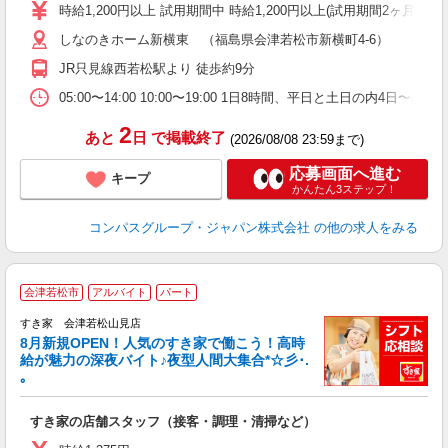
歓
時給1,200円以上 試用期間中 時給1,200円以上(試用期間2ヶ月
～
しなのきホーム新横東 （福島県会津若松市新横町4-6）
用
O
JR只見線西若松駅より 徒歩約9分
勤
05:00〜14:00 10:00〜19:00 1日8時間、平日と土日の内4日〜
2
あと
日
で掲載終了
(2026/08/08 23:59まで)
応募画面へ進む
キープ
かんたん3ステップ！
コンパスグループ・ジャパン株式会社
の他の求人をみる
会津若松市
アルバイト
パート
すき家 会津若松山見店
8月新規OPEN！人気のすき家で働こう！高時
給が魅力の深夜バイト♪夜型人間大集合*☆彡･.
｡
つ
すき家の店舗スタッフ（接客・調理・清掃など）
履
ミ