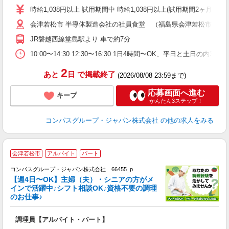
歓
時給1,038円以上 試用期間中 時給1,038円以上(試用期間2ヶ月
～
会津若松市 半導体製造会社の社員食堂 （福島県会津若松市高久
用
務
JR磐越西線堂島駅より 車で約7分
深
助
10:00〜14:30 12:30〜16:30 1日4時間〜OK、平日と土日の内
2
あと
日
で掲載終了
(2026/08/08 23:59まで)
応募画面へ進む
キープ
かんたん3ステップ！
コンパスグループ・ジャパン株式会社
の他の求人をみる
会津若松市
アルバイト
パート
コンパスグループ・ジャパン株式会社 66455_p
く
【週4日〜OK】主婦（夫）・シニアの方がメ
インで活躍中♪シフト相談OK♪資格不要の調理
のお仕事♪
大
調理員【アルバイト・パート】
入