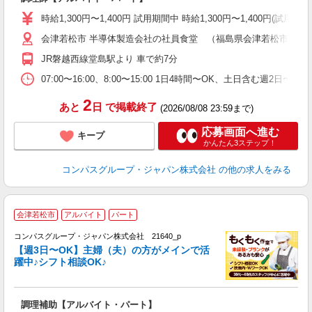
入
歓
時給1,300円〜1,400円 試用期間中 時給1,300円〜1,400円
～
会津若松市 半導体製造会社の社員食堂 （福島県会津若松市高久
用
退
JR磐越西線堂島駅より 車で約7分
通
07:00〜16:00、8:00〜15:00 1日4時間〜OK、土日含む週2日
2
あと
日
で掲載終了
(2026/08/08 23:59まで)
応募画面へ進む
キープ
かんたん3ステップ！
コンパスグループ・ジャパン株式会社
の他の求人をみる
会津若松市
アルバイト
パート
コンパスグループ・ジャパン株式会社 21640_p
く
【週3日〜OK】主婦（夫）の方がメインで活
躍中♪シフト相談OK♪
大
調理補助【アルバイト・パート】
入