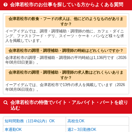
介護職・ヘルパー
1,271円
会津若松市のお仕事を探している方からよくある質問
看護師・保健師・看護助手・助産師
1,256円
一般・営業事務
1,243円
会津若松市の他の職種の平均時給を見る
会津若松市の飲食・フードの求人は、他にどのようなものがありま
すか？
イーアイデムでは、調理・調理補助・調理師の他に、カフェ・ダイニ
ング、ファストフード・デリ、スイーツ・ケーキ・パンなど様々な求
人を掲載しています。
会津若松市の調理・調理補助・調理師の時給はどれくらいですか？
会津若松市の調理・調理補助・調理師の平均時給は1,136円です（2026
年08月03日更新）。
会津若松市の調理・調理補助・調理師の求人数はどれくらいありま
すか？
イーアイデムでは、会津若松市で13件の求人を掲載しています（2026
年08月06日現在）。
会津若松市の特徴でバイト・アルバイト・パートを絞り
込む
短時間勤務（1日4h以内）OK
高校生OK
車通勤OK
週2～3日勤務OK