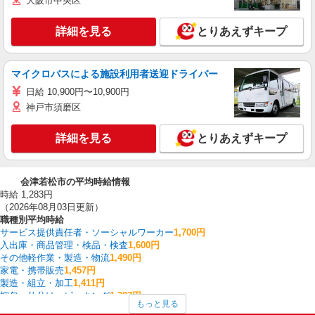
大阪市中央区
詳細を見る
とりあえずキープ
マイクロバスによる施設利用者送迎ドライバー
日給 10,900円〜10,900円
神戸市須磨区
詳細を見る
とりあえずキープ
会津若松市の平均時給情報
時給 1,283円
（2026年08月03日更新）
職種別平均時給
サービス提供責任者・ソーシャルワーカー
1,700円
入出庫・商品管理・検品・検査
1,600円
その他軽作業・製造・物流
1,490円
家電・携帯販売
1,457円
製造・組立・加工
1,411円
梱包・仕分け・ピッキング
1,387円
もっと見る
その他介護・福祉
1,350円