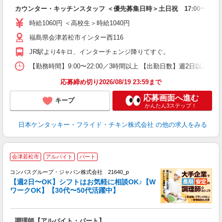
見
カウンター・キッチンスタッフ ＜優先募集日時＞土日祝 17:00〜21:0
未
ダ
時給1060円 ＜高校生＞時給1040円
昇
福島県会津若松市インター西116
上
か
JR駅より4キロ、インターチェンジ降りてすぐ。
【勤務時間】9:00〜22:00／3時間以上 【出勤日数】週2日以
応募締め切り2026/08/19 23:59まで
応募画面へ進む
キープ
かんたん3ステップ！
日本ケンタッキー・フライド・チキン株式会社
の他の求人をみる
会津若松市
アルバイト
パート
コンパスグループ・ジャパン株式会社 21640_p
く
【週2日〜OK】シフトはお気軽に相談OK♪【W
ワークOK】【30代〜50代活躍中】
大
調理師【アルバイト・パート】