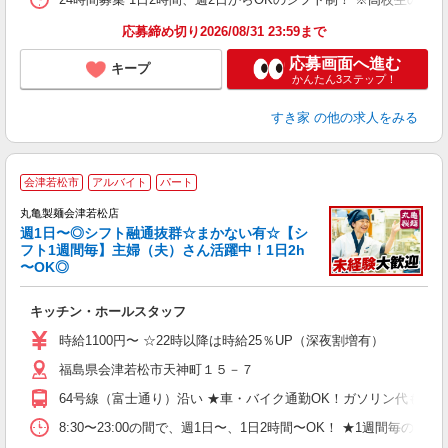
応募締め切り2026/08/31 23:59まで
応募画面へ進む
キープ
かんたん3ステップ！
すき家
の他の求人をみる
会津若松市
アルバイト
パート
丸亀製麺会津若松店
週1日〜◎シフト融通抜群☆まかない有☆【シ
フト1週間毎】主婦（夫）さん活躍中！1日2h
〜OK◎
ル
キッチン・ホールスタッフ
入
者
時給1100円〜 ☆22時以降は時給25％UP（深夜割増有）
歓
福島県会津若松市天神町１５－７
～
り
64号線（富士通り）沿い ★車・バイク通勤OK！ガソリン代も規
K
シ
8:30〜23:00の間で、週1日〜、1日2時間〜OK！ ★1週
夕