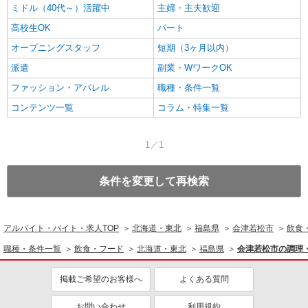
ミドル（40代～）活躍中
主婦・主夫歓迎
高校生OK
パート
オープニングスタッフ
短期（3ヶ月以内）
派遣
副業・WワークOK
ファッション・アパレル
職種・条件一覧
コンテンツ一覧
コラム・特集一覧
1／1
条件を変更して再検索
アルバイト・バイト・求人TOP
北海道・東北
福島県
会津若松市
飲食
職種・条件一覧
飲食・フード
北海道・東北
福島県
会津若松市の調理
掲載ご希望のお客様へ
よくある質問
お問い合わせ
利用規約