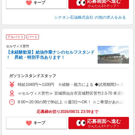
応募画面へ進む
キープ
かんたん3ステップ！
シナネン石油株式会社
の他の求人をみる
アルバイト
パート
セルヴィス苦竹
【未経験歓迎】給油作業ナシのセルフスタンド
！ 昇給・特別手当あります！
い
ガソリンスタンドスタッフ
未
時給1040円〜1100円 ※経験・能力による ◆試用期間3ヶ月あ
≪セルヴィス苦竹≫ 宮城県仙台市宮城野区苦竹2-3-70 車通勤OK！
8:00〜20:00の間で8h以上 ☆週3日〜OK！ ☆ご希望があればお
応募締め切り2026/08/31 23:59まで
応募画面へ進む
キープ
かんたん3ステップ！