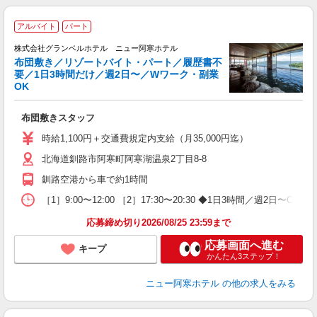
アルバイト
パート
ツ
株式会社グランベルホテル ニュー阿寒ホテル
布団敷き／リゾートバイト・パート／履歴書不
要／1日3時間だけ／週2日〜／Wワーク・副業
に
OK
履
主
布団敷きスタッフ
中
O
時給1,100円＋交通費規定内支給（月35,000円迄）
昼
北海道釧路市阿寒町阿寒湖温泉2丁目8-8
務
貸
釧路空港から車で約1時間
［1］9:00〜12:00 ［2］17:30〜20:30 ◆1日3時間／週
応募締め切り2026/08/25 23:59まで
応募画面へ進む
キープ
かんたん3ステップ！
ニュー阿寒ホテル
の他の求人をみる