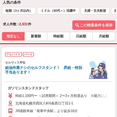
人気の条件
短期（3ヶ月以内）
ミドル（40代～）活躍中
主婦・主夫歓迎
求人件数 :
2,433
件
この検索条件を保存
指定なし
新着順
時給順
日給順
月給順
アルバイト
パート
セルヴィス琴似
給油作業ナシのセルフスタンド！ 昇給・特別
手当あります！
踏
ガソリンスタンドスタッフ
未
時給1,100円〜 ＜試用期間＞ 2〜3ヶ月程度あり ※能力による ※
北海道札幌市西区八軒6条西11丁目1-1
JR函館本線「発寒中央駅」より徒歩16分