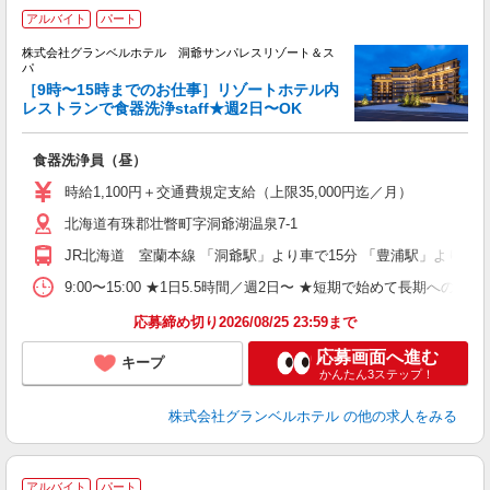
アルバイト
パート
株式会社グランベルホテル 洞爺サンパレスリゾート＆ス
パ
［9時〜15時までのお仕事］リゾートホテル内
迎
レストランで食器洗浄staff★週2日〜OK
ご
食器洗浄員（昼）
友
第
時給1,100円＋交通費規定支給（上限35,000円迄／月）
ブ
北海道有珠郡壮瞥町字洞爺湖温泉7-1
～
夕
JR北海道 室蘭本線 「洞爺駅」より車で15分 「豊浦駅」より車で
ク
給
9:00〜15:00 ★1日5.5時間／週2日〜 ★短期で始めて長期への切
り
応募締め切り2026/08/25 23:59まで
応募画面へ進む
キープ
かんたん3ステップ！
株式会社グランベルホテル
の他の求人をみる
アルバイト
パート