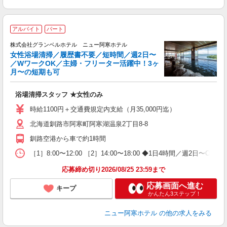
アルバイト
パート
黙
株式会社グランベルホテル ニュー阿寒ホテル
間
女性浴場清掃／履歴書不要／短時間／週2日〜
／WワークOK／主婦・フリーター活躍中！3ヶ
月〜の短期も可
も
履
浴場清掃スタッフ ★女性のみ
主
中
時給1100円＋交通費規定内支給（月35,000円迄）
O
北海道釧路市阿寒町阿寒湖温泉2丁目8-8
朝
務
釧路空港から車で約1時間
貸
［1］8:00〜12:00 ［2］14:00〜18:00 ◆1日4時間／
応募締め切り2026/08/25 23:59まで
応募画面へ進む
キープ
かんたん3ステップ！
ニュー阿寒ホテル
の他の求人をみる