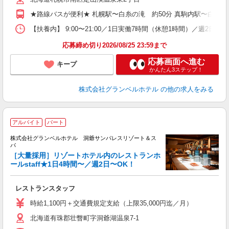
ク
★路線バスが便利★ 札幌駅〜白糸の滝 約50分 真駒内駅〜白糸の滝
割
【扶養内】 9:00〜21:00／1日実働7時間（休憩1時間）／週2
応募締め切り2026/08/25 23:59まで
応募画面へ進む
キープ
かんたん3ステップ！
株式会社グランベルホテル
の他の求人をみる
アルバイト
パート
株式会社グランベルホテル 洞爺サンパレスリゾート＆ス
パ
［大量採用］リゾートホテル内のレストランホ
ールstaff★1日4時間〜／週2日〜OK！
フ
レストランスタッフ
友
歓
時給1,100円＋交通費規定支給（上限35,000円迄／月）
リ
北海道有珠郡壮瞥町字洞爺湖温泉7-1
ー
時