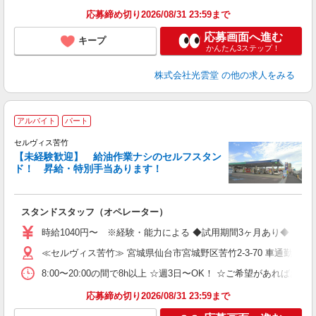
応募締め切り2026/08/31 23:59まで
応募画面へ進む
キープ
かんたん3ステップ！
株式会社光雲堂
の他の求人をみる
アルバイト
パート
セルヴィス苦竹
【未経験歓迎】 給油作業ナシのセルフスタン
ド！ 昇給・特別手当あります！
い
スタンドスタッフ（オペレーター）
未
時給1040円〜 ※経験・能力による ◆試用期間3ヶ月あり◆ 試
≪セルヴィス苦竹≫ 宮城県仙台市宮城野区苦竹2-3-70 車通勤OK！
8:00〜20:00の間で8h以上 ☆週3日〜OK！ ☆ご希望があればお
応募締め切り2026/08/31 23:59まで