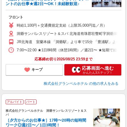
ントのお仕事★週2日〜OK！未経験歓迎♪
ま
フロント
友
第
時給1,100円＋交通費規定支給（上限35,000円迄／月）
ブ
洞爺サンパレスリゾート＆スパ 北海道有珠郡壮瞥町字洞爺湖温泉7-
～
夕
JR北海道 室蘭本線 「洞爺駅」より車で15分 「豊浦駅」より車で
ク
給
7:00〜22:00 ★1日8時間（休憩1時間）／週2日〜 ★短期で始
り
応募締め切り2026/08/25 23:59まで
応募画面へ進む
キープ
かんたん3ステップ！
株式会社グランベルホテル
の他の求人をみる
アルバイト
パート
株式会社グランベルホテル 洞爺サンパレスリゾート＆ス
パ
1
［夕方からのお仕事★］17時〜20時の短時間
ワーク◎週2日〜／1日3時間！