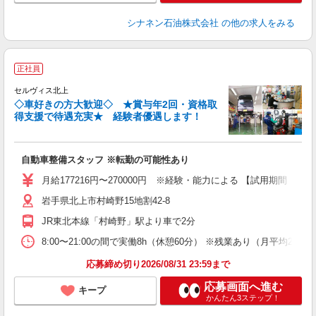
シナネン石油株式会社
の他の求人をみる
正社員
セルヴィス北上
◇車好きの方大歓迎◇ ★賞与年2回・資格取
得支援で待遇充実★ 経験者優遇します！
ろ
自動車整備スタッフ ※転勤の可能性あり
未
月給177216円〜270000円 ※経験・能力による 【試用期間（3
岩手県北上市村崎野15地割42-8
JR東北本線「村崎野」駅より車で2分
8:00〜21:00の間で実働8h（休憩60分） ※残業あり（月平均20時
応募締め切り2026/08/31 23:59まで
応募画面へ進む
キープ
かんたん3ステップ！