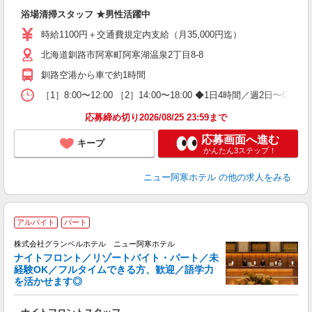
入
浴場清掃スタッフ ★男性活躍中
歓
K
時給1100円＋交通費規定内支給（月35,000円迄）
～
北海道釧路市阿寒町阿寒湖温泉2丁目8-8
日
の
釧路空港から車で約1時間
ー
［1］8:00〜12:00 ［2］14:00〜18:00 ◆1日4時間／
応募締め切り2026/08/25 23:59まで
応募画面へ進む
キープ
かんたん3ステップ！
ニュー阿寒ホテル
の他の求人をみる
アルバイト
パート
株式会社グランベルホテル ニュー阿寒ホテル
ナイトフロント／リゾートバイト・パート／未
ど
経験OK／フルタイムできる方、歓迎／語学力
を活かせます◎
ご
入