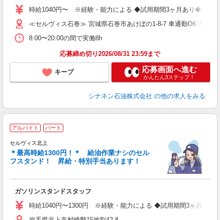
時給1040円〜 ※経験・能力による ◆試用期間3ヶ月あり◆ 試用
≪セルヴィス石巻≫ 宮城県石巻市あけぼの1-8-7 車通勤OK！
8:00〜20:00の間で実働8h
応募締め切り2026/08/31 23:59まで
応募画面へ進む
キープ
かんたん3ステップ！
シナネン石油株式会社
の他の求人をみる
アルバイト
パート
セルヴィス北上
＊最高時給1300円！＊ 給油作業ナシのセル
フスタンド！ 昇給・特別手当あります！
踏
ガソリンスタンドスタッフ
未
時給1040円〜1300円 ※経験・能力による ◆試用期間3ヶ月あり
岩手県北上市村崎野15地割42-8