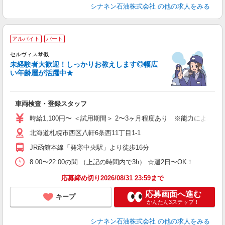
シナネン石油株式会社
の他の求人をみる
＼
アルバイト
パート
セルヴィス琴似
未経験者大歓迎！しっかりお教えします◎幅広
い年齢層が活躍中★
が
車両検査・登録スタッフ
未
O
時給1,100円〜 ＜試用期間＞ 2〜3ヶ月程度あり ※能力による ※
日
北海道札幌市西区八軒6条西11丁目1-1
養
JR函館本線「発寒中央駅」より徒歩16分
8:00〜22:00の間 （上記の時間内で3h） ☆週2日〜OK！
応募締め切り2026/08/31 23:59まで
応募画面へ進む
キープ
かんたん3ステップ！
シナネン石油株式会社
の他の求人をみる