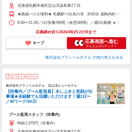
北海道札幌市南区定山渓温泉東2丁目
イ
車
★路線バスが便利★ 札幌駅〜白糸の滝 約50分 真駒内駅〜白糸の滝
宅
9:00〜21:00／1日実働7時間（休憩1時間）／週5日勤務 ★
応募締め切り2026/08/25 23:59まで
応募画面へ進む
キープ
かんたん3ステップ！
株式会社グランベルホテル
の他の求人をみる
アルバイト
パート
株式会社グランベルホテル 定山渓ビューホテル
【扶養内／プール監視員】水しぶきと笑顔が仕
事場★未経験でも活躍いただけます！週2日〜
す
／WワークOK◎
職
プール監視スタッフ（扶養内）
未
性
時給1,075円（扶養内）
～
北海道札幌市南区定山渓温泉東2丁目
夕