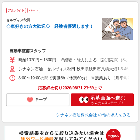
アルバイト
パート
セルヴィス秋田
◇車好きの方大歓迎◇ 経験者優遇します！
す
ボ
自動車整備スタッフ
時給1070円〜1500円 ※経験・能力による 【試用期間（3ヶ月）
シナネン石油 セルヴィス秋田 秋田県秋田市八橋大畑1-3-46
8:00〜19:00の間で実働8h（休憩60分） ※残業あり（月平均20時
応募締め切り2026/08/31 23:59まで
応募画面へ進む
キープ
かんたん3ステップ！
シナネン石油株式会社
の他の求人をみる