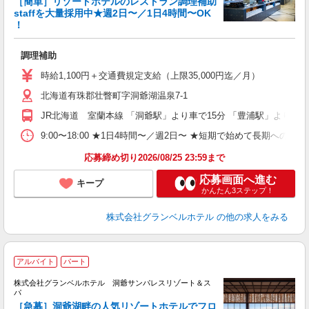
［簡単］リゾートホテルのレストラン調理補助
staffを大量採用中★週2日〜／1日4時間〜OK
！
ー
友
調理補助
第
ブ
時給1,100円＋交通費規定支給（上限35,000円迄／月）
～
北海道有珠郡壮瞥町字洞爺湖温泉7-1
夕
ク
JR北海道 室蘭本線 「洞爺駅」より車で15分 「豊浦駅」より車で
給
9:00〜18:00 ★1日4時間〜／週2日〜 ★短期で始めて長期への切
り
応募締め切り2026/08/25 23:59まで
応募画面へ進む
キープ
かんたん3ステップ！
株式会社グランベルホテル
の他の求人をみる
アルバイト
パート
株式会社グランベルホテル 洞爺サンパレスリゾート＆ス
パ
日
［急募］洞爺湖畔の人気リゾートホテルでフロ