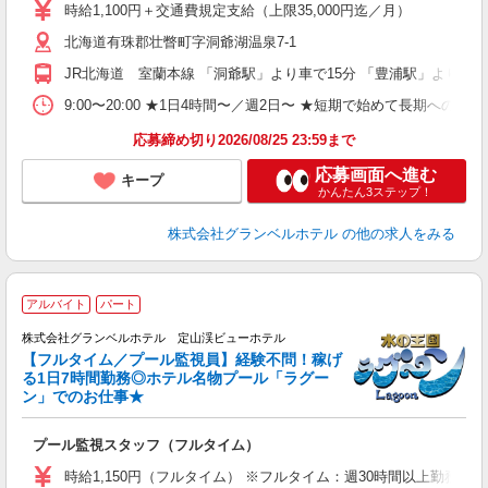
第
時給1,100円＋交通費規定支給（上限35,000円迄／月）
ブ
北海道有珠郡壮瞥町字洞爺湖温泉7-1
～
フ
JR北海道 室蘭本線 「洞爺駅」より車で15分 「豊浦駅」より車で
プ
O
9:00〜20:00 ★1日4時間〜／週2日〜 ★短期で始めて長期への切
育
応募締め切り2026/08/25 23:59まで
応募画面へ進む
キープ
かんたん3ステップ！
株式会社グランベルホテル
の他の求人をみる
アルバイト
パート
株式会社グランベルホテル 定山渓ビューホテル
【フルタイム／プール監視員】経験不問！稼げ
る1日7時間勤務◎ホテル名物プール「ラグー
ら
ン」でのお仕事★
の
プール監視スタッフ（フルタイム）
未
婦
時給1,150円（フルタイム） ※フルタイム：週30時間以上勤務