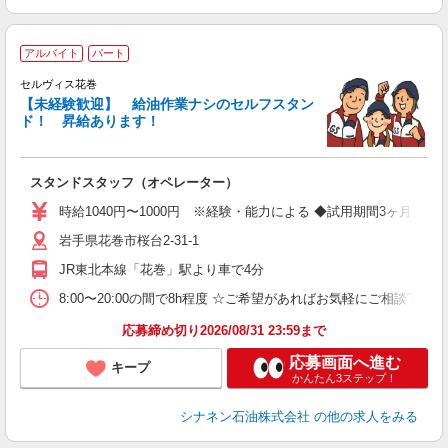
アルバイト
パート
セルヴィス花巻
【未経験歓迎】 給油作業ナシのセルフスタン
ド！ 昇給あります！
い
スタンドスタッフ（オペレーター）
未
時給1040円〜1000円 ※経験・能力による ◆試用期間3ヶ月あ
岩手県花巻市桜台2-31-1
JR東北本線「花巻」駅より車で4分
8:00〜20:00の間で8h程度 ☆ご希望があればお気軽にご相談下さ
応募締め切り2026/08/31 23:59まで
応募画面へ進む
キープ
かんたん3ステップ！
シナネン石油株式会社
の他の求人をみる