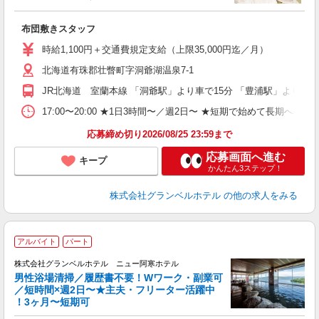
効
布団敷きスタッフ
友
第
時給1,100円＋交通費規定支給（上限35,000円迄／月）
ブ
北海道有珠郡壮瞥町字洞爺湖温泉7-1
～
夕
JR北海道 室蘭本線 「洞爺駅」より車で15分 「豊浦駅」より車で
ク
給
17:00〜20:00 ★1日3時間〜／週2日〜 ★短期で始めて長期への
り
応募締め切り2026/08/25 23:59まで
応募画面へ進む
キープ
かんたん3ステップ！
株式会社グランベルホテル
の他の求人をみる
アルバイト
パート
株式会社グランベルホテル ニュー阿寒ホテル
間
男性浴場清掃／履歴書不要！Wワーク・副業可
0
／短時間×週2日〜★主夫・フリーター活躍中
！3ヶ月〜短期可
か