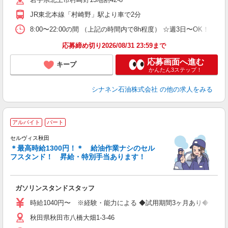
JR東北本線「村崎野」駅より車で2分
8:00〜22:00の間 （上記の時間内で8h程度） ☆週3日〜OK！
応募締め切り2026/08/31 23:59まで
応募画面へ進む
キープ
かんたん3ステップ！
シナネン石油株式会社
の他の求人をみる
アルバイト
パート
セルヴィス秋田
＊最高時給1300円！＊ 給油作業ナシのセル
フスタンド！ 昇給・特別手当あります！
い
ガソリンスタンドスタッフ
未
時給1040円〜 ※経験・能力による ◆試用期間3ヶ月あり◆ 試
秋田県秋田市八橋大畑1-3-46