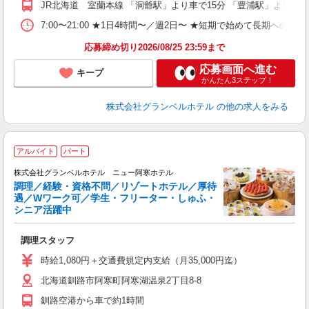
JR北海道 室蘭本線 「洞爺駅」より車で15分 「豊浦駅」より車で
企
転
7:00〜21:00 ★1日4時間〜／週2日〜 ★短期で始めて長期への切
あ
応募締め切り2026/08/25 23:59まで
応募画面へ進む
キープ
かんたん3ステップ！
株式会社グランベルホテル
の他の求人をみる
アルバイト
パート
株式会社グランベルホテル ニュー阿寒ホテル
調理／経験・資格不問／リゾートホテル／厚待
遇／Wワーク可／学生・フリーター・しゅふ・
シニア活躍中
▼
調理スタッフ
履
主
時給1,080円＋交通費規定内支給（月35,000円迄）
中
北海道釧路市阿寒町阿寒湖温泉2丁目8-8
O
夜
釧路空港から車で約1時間
業