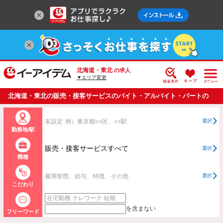
北海道・東北
の求人
▼エリア変更
北海道・東北の販売・接客サービスのバイト・アルバイト・パートの
求人情報一覧
未設定
例）東京都○○区、○○駅
選択
勤務地/駅
販売・接客サービスすべて
選択
職種
雇用形態、給与、特徴、その他
選択
こだわり
を含まない
フリーワード