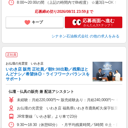
8:00〜20:00の間 （上記の時間内で8h程度） ☆週3日〜OK！
応募締め切り2026/08/31 23:59まで
応募画面へ進む
キープ
かんたん3ステップ！
シナネン石油株式会社
の他の求人をみる
正社員
お仏壇の光雲堂 いわき店
いわき店 販売 正社員／朝9:30出勤／残業ほと
んどナシ／希望休◎・ライフワークバランスを
サポート
仏壇・仏具の販売 兼 配送アシスタント
未
車
未経験：月給220,000円〜 販売経験あり：月給240,000円〜 ※配
お仏壇の光雲堂 いわき店 福島県いわき市鹿島町久保字飯栗田2-1
社
JR常磐線「いわき駅」より車で23分
9:30〜18:30（休憩60分） ・月平均残業時間／5時間 ※土・日