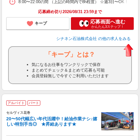
8:00〜22:00の間 （上記の時間内で8h程度） ☆週3日〜OK！
応募締め切り2026/08/31 23:59まで
応募画面へ進む
キープ
かんたん3ステップ！
シナネン石油株式会社
の他の求人をみる
「キープ」とは？
気になるお仕事をワンクリックで保存
まとめてチェック＆まとめて応募も可能
会員登録無しで今すぐご利用いただけます
アルバイト
パート
セルヴィス花巻
20〜50代幅広い年代活躍中！給油作業ナシ♪嬉
しい特別手当◎ ★昇給あります★
ー