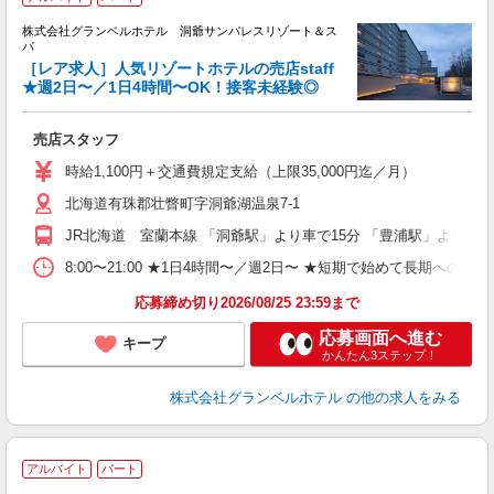
株式会社グランベルホテル 洞爺サンパレスリゾート＆ス
し
パ
［レア求人］人気リゾートホテルの売店staff
★週2日〜／1日4時間〜OK！接客未経験◎
度
売店スタッフ
友
第
時給1,100円＋交通費規定支給（上限35,000円迄／月）
ブ
北海道有珠郡壮瞥町字洞爺湖温泉7-1
～
フ
JR北海道 室蘭本線 「洞爺駅」より車で15分 「豊浦駅」より車で
プ
O
8:00〜21:00 ★1日4時間〜／週2日〜 ★短期で始めて長期への切
育
応募締め切り2026/08/25 23:59まで
応募画面へ進む
キープ
かんたん3ステップ！
株式会社グランベルホテル
の他の求人をみる
■
アルバイト
パート