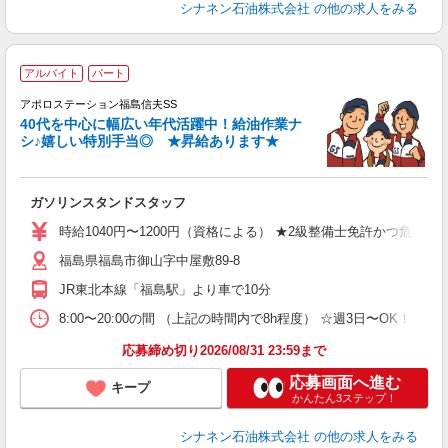
シナネン石油株式会社
の他の求人をみる
アルバイト
パート
アポロステーション福島信夫SS
40代を中心に幅広い年代活躍中！給油作業ナ
シ♪嬉しい特別手当◎ ★昇給あります★
さ
ガソリンスタンドスタッフ
未
K
時給1040円〜1200円（資格による） ★2級整備士免許かつ危険物
福島県福島市御山字中屋敷89-8
JR東北本線「福島駅」より車で10分
8:00〜20:00の間 （上記の時間内で8h程度） ☆週3日〜OK！
応募締め切り2026/08/31 23:59まで
応募画面へ進む
キープ
かんたん3ステップ！
シナネン石油株式会社
の他の求人をみる