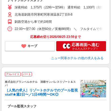
ナイトフロントスタッフ
歓
ク
深夜時給 1,375円（22時〜翌5時） 通常時給 1,100円（朝5時〜
0
北海道釧路市阿寒町阿寒湖温泉2丁目8-8
3
ト
釧路空港から車で約1時間
ゾ
保
22:00〜翌7:00（休憩60分／実働8時間） ＼ フルタイムで
応募締め切り2026/08/25 23:59まで
応募画面へ進む
キープ
かんたん3ステップ！
ニュー阿寒ホテル
の他の求人をみる
アルバイト
パート
株式会社グランベルホテル 洞爺サンパレスリゾート＆ス
パ
［人気の求人］リゾートホテルでのプール監視
staff★週2日〜／1日4時間〜OK◎
け
（
プール監視スタッフ
友