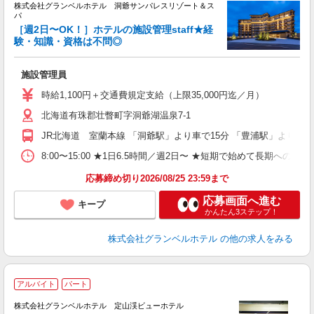
株式会社グランベルホテル 洞爺サンパレスリゾート＆ス
パ
［週2日〜OK！］ホテルの施設管理staff★経
験・知識・資格は不問◎
ど
施設管理員
履
新
時給1,100円＋交通費規定支給（上限35,000円迄／月）
ン
北海道有珠郡壮瞥町字洞爺湖温泉7-1
（
フ
JR北海道 室蘭本線 「洞爺駅」より車で15分 「豊浦駅」より車で
車
ク
8:00〜15:00 ★1日6.5時間／週2日〜 ★短期で始めて長期への切
与
応募締め切り2026/08/25 23:59まで
応募画面へ進む
キープ
かんたん3ステップ！
株式会社グランベルホテル
の他の求人をみる
アルバイト
パート
株式会社グランベルホテル 定山渓ビューホテル