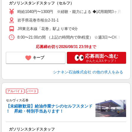
ガソリンスタンドスタッフ（セルフ）
未
時給1040円〜1300円 ※経験・能力による ◆試用期間3ヶ月あり
岩手県花巻市桜台2-31-1
JR東北本線「花巻」駅より車で4分
8:00〜21:00の間 （上記の時間内で8h程度） ☆週3日〜OK！
応募締め切り2026/08/31 23:59まで
応募画面へ進む
キープ
かんたん3ステップ！
シナネン石油株式会社
の他の求人をみる
アルバイト
パート
セルヴィス石巻
【未経験歓迎】給油作業ナシのセルフスタンド
！ 昇給・特別手当あります！
を
未
ガソリンスタンドスタッフ