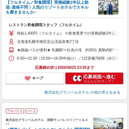
【フルタイム／和食調理】実務経験2年以上歓
迎♪資格不問！人気のリゾートホテルでスキル
を磨きませんか♪
せ
レストラン和食調理スタッフ（フルタイム）
迎
0
時給1,400円（フルタイム） ※飲食業界での実務経験2年以上あ
昼
北海道札幌市南区定山渓温泉東2丁目
イ
社
★路線バスが便利★ 札幌駅〜白糸の滝 約50分 真駒内駅〜白糸の滝
6:00〜21:00（10:00〜16:00中抜け）／1日実働7時間（
応募締め切り2026/08/25 23:59まで
応募画面へ進む
キープ
かんたん3ステップ！
株式会社グランベルホテル
の他の求人をみる
アルバイト
パート
株式会社グランベルホテル 洞爺サンパレスリゾート＆ス
パ
て