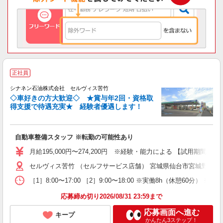
正社員
シナネン石油株式会社 セルヴィス苦竹
◇車好きの方大歓迎◇ ★賞与年2回・資格取
得支援で待遇充実★ 経験者優遇します！
ろ
自動車整備スタッフ ※転勤の可能性あり
ボ
月給195,000円〜274,200円 ※経験・能力による 【試用期間（3
セルヴィス苦竹 （セルフサービス店舗） 宮城県仙台市宮城野区苦竹2-
［1］8:00〜17:00 ［2］9:00〜18:00 ※実働8h（休憩60分） 
応募締め切り2026/08/31 23:59まで
応募画面へ進む
キープ
かんたん3ステップ！