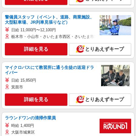
警備員スタッフ（イベント、道路、商業施設、
大型駐車場、JR列車見張りなど）
日給 11,000円〜12,100円
栃木市・小山市・さいたま市西区・さいたま市岩槻区・久喜市・蓮田
詳細を見る
とりあえずキープ
マイクロバスにて教習所に通う生徒の送迎ドラ
イバー
日給 15,850円
箕面市
詳細を見る
とりあえずキープ
ラウンドワンの清掃作業員
時給 1,400円
大阪市城東区