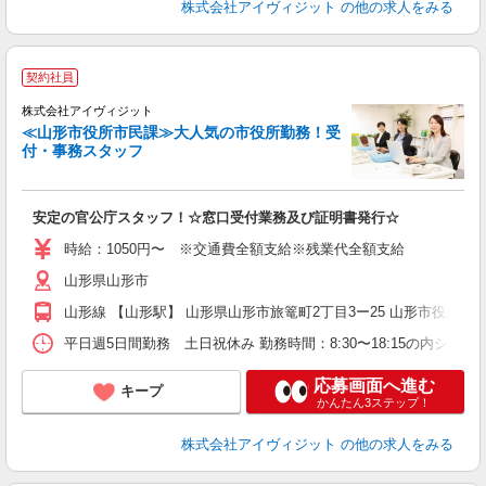
株式会社アイヴィジット
の他の求人をみる
契約社員
事
7
株式会社アイヴィジット
時
≪山形市役所市民課≫大人気の市役所勤務！受
付・事務スタッフ
業
安定の官公庁スタッフ！☆窓口受付業務及び証明書発行☆
時給：1050円〜 ※交通費全額支給※残業代全額支給
山形県山形市
山形線 【山形駅】 山形県山形市旅篭町2丁目3ー25 山形市役所
平日週5日間勤務 土日祝休み 勤務時間：8:30〜18:15の内シフ
応募画面へ進む
キープ
かんたん3ステップ！
株式会社アイヴィジット
の他の求人をみる