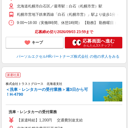
北海道札幌市白石区／最寄駅：白石（札幌市営）駅
札幌市営地下鉄東西線「白石（札幌市営）」駅より徒歩1分 ★駅直
9:00〜18:00（実働8時間、休憩1時間） 【勤務】 勤務曜日：月
応募締め切り2026/09/03 23:59まで
応募画面へ進む
キープ
かんたん3ステップ！
パーソルエクセルHRパートナーズ株式会社
の他の求人をみる
派遣社員
株式会社トラストグロース 北海道支社
＜洗車・レンタカーの受付業務＞週3日から可
！H-4790
す
担
洗車・レンタカーの受付業務
【派遣時給】1,200円 交通費別途支給