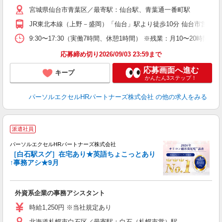
宮城県仙台市青葉区／最寄駅：仙台駅、青葉通一番町駅
JR東北本線（上野－盛岡）「仙台」駅より徒歩10分 仙台市営地
9:30〜17:30（実働7時間、休憩1時間） ※残業：月10〜20
応募締め切り2026/09/03 23:59まで
応募画面へ進む
キープ
かんたん3ステップ！
パーソルエクセルHRパートナーズ株式会社
の他の求人をみる
派遣社員
パーソルエクセルHRパートナーズ株式会社
［白石駅スグ］在宅あり★英語ちょこっとあり
↑事務アシ★9月
は
外資系企業の事務アシスタント
未
時給1,250円 ※当社規定あり
北海道札幌市白石区／最寄駅：白石（札幌市営）駅