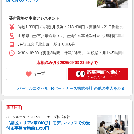
務＼月収21万〜／
た
受付業務や事務アシスタント
未
時給1,300円 ◇想定月収例：218,400円（実働8H×21日勤務の
山形県山形市／最寄駅：北山形駅 ≪車通勤可≫ ◇無料駐車場あり
JR仙山線「北山形」駅より車6分
9:30〜18:30（実働8時間、休憩1時間） ※残業：月1〜5時間
応募締め切り2026/09/03 23:59まで
応募画面へ進む
キープ
かんたん3ステップ！
パーソルエクセルHRパートナーズ株式会社
の他の求人をみる
派遣社員
パーソルエクセルHRパートナーズ株式会社
［泉区エリア×車OK◎］モデルハウスでの受
付＆事務★時給1350円