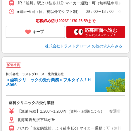
JR「旭川」駅より徒歩11分 マイカー通勤：可（無料駐車場あり）
■週5〜6日（日、祝以外でシフト制） 09：00〜18：00 休憩60
応募締め切り2026/11/30 23:59まで
応募画面へ進む
キープ
かんたん3ステップ！
株式会社トラストグロース
の他の求人をみる
派遣社員
株式会社トラストグロース 北海道支社
＜歯科クリニックの受付業務＞フルタイム！H
-5096
す
担
歯科クリニックの受付業務
【派遣時給】1,200〜1,280円（資格・経験による） 交通費別途
北海道岩見沢市鳩が丘
バス停「市立病院前」より徒歩16分 マイカー通勤：可（無料駐車