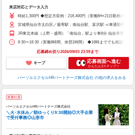
た
来店対応とデータ入力
未
時給1,300円 ◆想定月収例：218,400円（実働8H×21日勤務の
宮城県仙台市太白区／最寄駅：南仙台駅、富沢駅 ≪車通勤可≫ ◆
JR東北本線（上野－盛岡）「南仙台」駅より車8分 仙台市営地下
9:30〜18:30（実働8時間、休憩1時間） ◆18時まででも相談
応募締め切り2026/09/03 23:59まで
応募画面へ進む
キープ
かんたん3ステップ！
パーソルエクセルHRパートナーズ株式会社
の他の求人をみる
派遣社員
タ
パーソルエクセルHRパートナーズ株式会社
＼火･水休み／朝ゆっくり9:30開始◎大手企業
で受付事務◎山形市
記