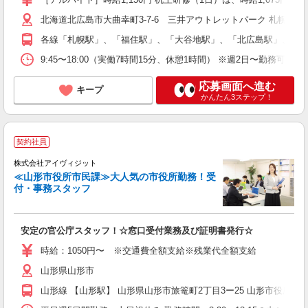
北海道北広島市大曲幸町3-7-6 三井アウトレットパーク 札幌北広
各線「札幌駅」、「福住駅」、「大谷地駅」、「北広島駅」、「
9:45〜18:00（実働7時間15分、休憩1時間） ※週2日〜勤務可能
応募画面へ進む
キープ
かんたん3ステップ！
契約社員
事
7
株式会社アイヴィジット
時
≪山形市役所市民課≫大人気の市役所勤務！受
付・事務スタッフ
業
安定の官公庁スタッフ！☆窓口受付業務及び証明書発行☆
時給：1050円〜 ※交通費全額支給※残業代全額支給
山形県山形市
山形線 【山形駅】 山形県山形市旅篭町2丁目3ー25 山形市役所