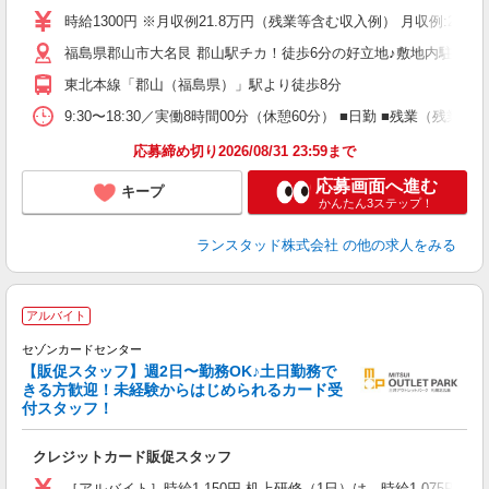
時給1300円 ※月収例21.8万円（残業等含む収入例） 月収例:21
福島県郡山市大名艮 郡山駅チカ！徒歩6分の好立地♪敷地内駐車場
東北本線「郡山（福島県）」駅より徒歩8分
9:30〜18:30／実働8時間00分（休憩60分） ■日勤 ■残業
応募締め切り2026/08/31 23:59まで
応募画面へ進む
キープ
かんたん3ステップ！
ランスタッド株式会社
の他の求人をみる
アルバイト
セゾンカードセンター
【販促スタッフ】週2日〜勤務OK♪土日勤務で
交
きる方歓迎！未経験からはじめられるカード受
付スタッフ！
クレジットカード販促スタッフ
［アルバイト］時給1,150円 机上研修（1日）は、時給1,075円 