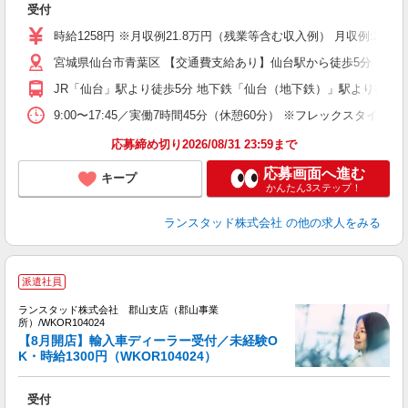
受付
未
時給1258円 ※月収例21.8万円（残業等含む収入例） 月収例:21
宮城県仙台市青葉区 【交通費支給あり】仙台駅から徒歩5分
JR「仙台」駅より徒歩5分 地下鉄「仙台（地下鉄）」駅より徒歩5
9:00〜17:45／実働7時間45分（休憩60分） ※フレックスタ
応募締め切り2026/08/31 23:59まで
応募画面へ進む
キープ
かんたん3ステップ！
ランスタッド株式会社
の他の求人をみる
派遣社員
ランスタッド株式会社 郡山支店（郡山事業
所）/WKOR104024
【8月開店】輸入車ディーラー受付／未経験O
K・時給1300円（WKOR104024）
参
受付
車