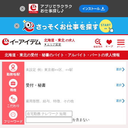
北海道・東北
の求人
▼エリア変更
北海道・東北の受付・秘書のバイト・アルバイト・パートの求人情報
一覧
未設定
例）東京都○○区、○○駅
選択
勤務地/駅
受付・秘書
選択
職種
雇用形態、給与、特徴、その他
選択
こだわり
を含まない
フリーワード