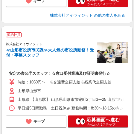
キープ
かんたん3ステップ！
株式会社アイヴィジット
の他の求人をみる
契約社員
事
7
株式会社アイヴィジット
時
≪山形市役所市民課≫大人気の市役所勤務！受
付・事務スタッフ
業
安定の官公庁スタッフ！☆窓口受付業務及び証明書発行☆
時給：1050円〜 ※交通費全額支給※残業代全額支給
山形県山形市
山形線 【山形駅】 山形県山形市旅篭町2丁目3ー25 山形市役所
平日週5日間勤務 土日祝休み 勤務時間：8:30〜18:15の内シフ
応募画面へ進む
キープ
かんたん3ステップ！