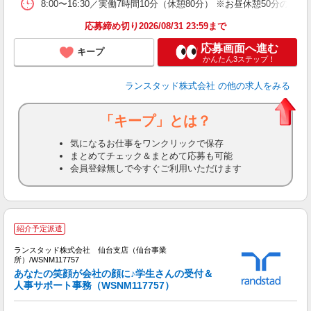
8:00〜16:30／実働7時間10分（休憩80分） ※お昼休憩50
応募締め切り2026/08/31 23:59まで
応募画面へ進む
キープ
かんたん3ステップ！
ランスタッド株式会社
の他の求人をみる
「キープ」とは？
気になるお仕事をワンクリックで保存
まとめてチェック＆まとめて応募も可能
会員登録無しで今すぐご利用いただけます
紹介予定派遣
識
ランスタッド株式会社 仙台支店（仙台事業
所）/WSNM117757
あなたの笑顔が会社の顔に♪学生さんの受付＆
人事サポート事務（WSNM117757）
モ
情