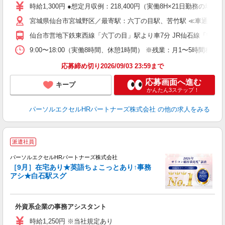
時給1,300円 ●想定月収例：218,400円（実働8H×21日勤務の
宮城県仙台市宮城野区／最寄駅：六丁の目駅、苦竹駅 ≪車通勤可≫
仙台市営地下鉄東西線「六丁の目」駅より車7分 JR仙石線「苦竹
9:00〜18:00（実働8時間、休憩1時間） ※残業：月1〜5時間
応募締め切り2026/09/03 23:59まで
応募画面へ進む
キープ
かんたん3ステップ！
パーソルエクセルHRパートナーズ株式会社
の他の求人をみる
派遣社員
パーソルエクセルHRパートナーズ株式会社
［9月］在宅あり★英語ちょこっとあり↑事務
アシ★白石駅スグ
は
外資系企業の事務アシスタント
未
時給1,250円 ※当社規定あり