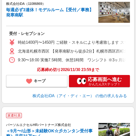
株式会社iDA（11086869）
毎週必ず3連休！モデルルーム【受付／事務】
発寒南駅
た
受付・レセプション
入
交
時給1400円〜1450円 ご経験・スキルにより考慮致します ス
与
北海道札幌市西区 【発寒南駅から徒歩2分】札幌市西区西町北8丁
第
O
9:30〜18:00 実働7.5時間、休憩1時間 ワンシフト ※3ヶ
り
応募締め切り2026/11/30 23:59まで
応募画面へ進む
キープ
かんたん3ステップ！
株式会社iDA（アイ・ディ・エー）
の他の求人をみる
派遣社員
業
パーソルエクセルHRパートナーズ株式会社
＜9月〜/山形＞未経験OK☆彡カンタン受付事