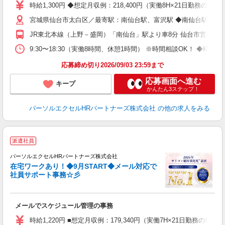
時給1,300円 ◆想定月収例：218,400円（実働8H×21日勤務の
宮城県仙台市太白区／最寄駅：南仙台駅、富沢駅 ◆南仙台駅から徒
JR東北本線（上野－盛岡）「南仙台」駅より車8分 仙台市営地下
9:30〜18:30（実働8時間、休憩1時間） ※時間相談OK！ ◆
応募締め切り2026/09/03 23:59まで
応募画面へ進む
キープ
かんたん3ステップ！
パーソルエクセルHRパートナーズ株式会社
の他の求人をみる
派遣社員
度
パーソルエクセルHRパートナーズ株式会社
は
在宅ワークあり！◆9月START◆メール対応で
社員サポート事務☆彡
す
メールでスケジュール管理の事務
未
時給1,220円 ■想定月収例：179,340円（実働7H×21日勤務の