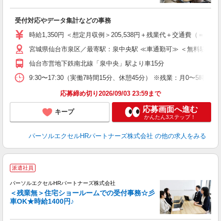
◎
受付対応やデータ集計などの事務
未
時給1,350円 ＜想定月収例＞205,538円＋残業代＋交通費（＝実働
宮城県仙台市泉区／最寄駅：泉中央駅 ≪車通勤可≫ ＜無料駐車場
仙台市営地下鉄南北線「泉中央」駅より車15分
9:30〜17:30（実働7時間15分、休憩45分） ※残業：月0〜
応募締め切り2026/09/03 23:59まで
応募画面へ進む
キープ
かんたん3ステップ！
パーソルエクセルHRパートナーズ株式会社
の他の求人をみる
派遣社員
パーソルエクセルHRパートナーズ株式会社
＜残業無＞住宅ショールームでの受付事務☆彡
車OK★時給1400円♪