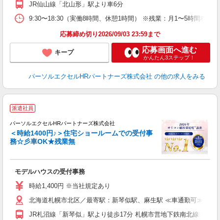
JR仙山線「北山形」駅より車6分
9:30〜18:30（実働8時間、休憩1時間） ※残業：月1〜5時間
応募締め切り2026/09/03 23:59まで
応募画面へ進む
キープ
かんたん3ステップ！
パーソルエクセルHRパートナーズ株式会社
の他の求人をみる
派遣社員
パーソルエクセルHRパートナーズ株式会社
＜時給1400円♪＞住宅ショールームでの受付事
務☆彡車OK★残業無
ど
モデルハウスの受付事務
未
時給1,400円 ※当社規定あり
北海道札幌市北区／最寄駅：新琴似駅、麻生駅 ≪車通勤可≫
JR札沼線「新琴似」駅より徒歩17分 札幌市営地下鉄南北線「麻生