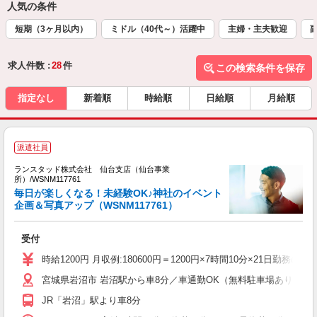
人気の条件
短期（3ヶ月以内）
ミドル（40代～）活躍中
主婦・主夫歓迎
求人件数 :
28
件
この検索条件を保存
指定なし
新着順
時給順
日給順
月給順
派遣社員
ランスタッド株式会社 仙台支店（仙台事業
所）/WSNM117761
毎日が楽しくなる！未経験OK♪神社のイベント
企画＆写真アップ（WSNM117761）
と
受付
未
時給1200円 月収例:180600円＝1200円×7時間10分×21日
宮城県岩沼市 岩沼駅から車8分／車通勤OK（無料駐車場あり）
JR「岩沼」駅より車8分