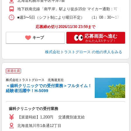
北海道札幌市豊平区平岸7条
地下鉄南北線「南平岸」駅より徒歩15分 マイカー通勤：可（無料
■週3〜5日（シフト制により曜日不定） （1）08：30〜17：3
応募締め切り2026/11/30 23:59まで
応募画面へ進む
キープ
かんたん3ステップ！
株式会社トラストグロース
の他の求人をみる
派遣社員
株式会社トラストグロース 北海道支社
＜歯科クリニックでの受付業務＞フルタイム！
経験者活躍中！H-5099
す
担
歯科クリニックでの受付業務
【派遣時給】1,200円 交通費別途支給
北海道旭川市1条通12丁目