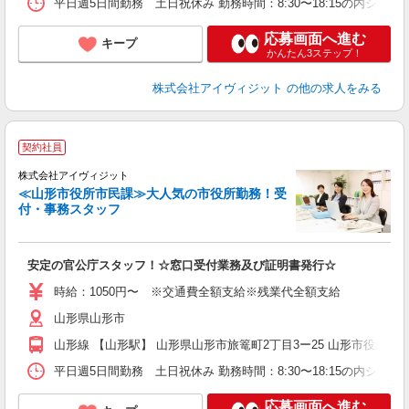
平日週5日間勤務 土日祝休み 勤務時間：8:30〜18:15の内シフ
応募画面へ進む
キープ
かんたん3ステップ！
株式会社アイヴィジット
の他の求人をみる
契約社員
事
7
株式会社アイヴィジット
時
≪山形市役所市民課≫大人気の市役所勤務！受
付・事務スタッフ
業
安定の官公庁スタッフ！☆窓口受付業務及び証明書発行☆
時給：1050円〜 ※交通費全額支給※残業代全額支給
山形県山形市
山形線 【山形駅】 山形県山形市旅篭町2丁目3ー25 山形市役所
平日週5日間勤務 土日祝休み 勤務時間：8:30〜18:15の内シフ
応募画面へ進む