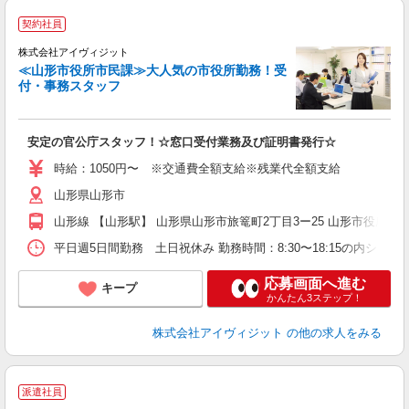
契約社員
事
7
株式会社アイヴィジット
時
≪山形市役所市民課≫大人気の市役所勤務！受
付・事務スタッフ
業
安定の官公庁スタッフ！☆窓口受付業務及び証明書発行☆
時給：1050円〜 ※交通費全額支給※残業代全額支給
山形県山形市
山形線 【山形駅】 山形県山形市旅篭町2丁目3ー25 山形市役所
平日週5日間勤務 土日祝休み 勤務時間：8:30〜18:15の内シフ
応募画面へ進む
キープ
かんたん3ステップ！
株式会社アイヴィジット
の他の求人をみる
派遣社員