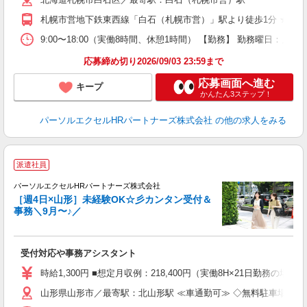
札幌市営地下鉄東西線「白石（札幌市営）」駅より徒歩1分 ★駅直
9:00〜18:00（実働8時間、休憩1時間） 【勤務】 勤務曜日：月
応募締め切り2026/09/03 23:59まで
応募画面へ進む
キープ
かんたん3ステップ！
パーソルエクセルHRパートナーズ株式会社
の他の求人をみる
派遣社員
し
パーソルエクセルHRパートナーズ株式会社
［週4日×山形］未経験OK☆彡カンタン受付＆
事務＼9月〜♪／
す
受付対応や事務アシスタント
未
時給1,300円 ■想定月収例：218,400円（実働8H×21日勤務の
山形県山形市／最寄駅：北山形駅 ≪車通勤可≫ ◇無料駐車場あり