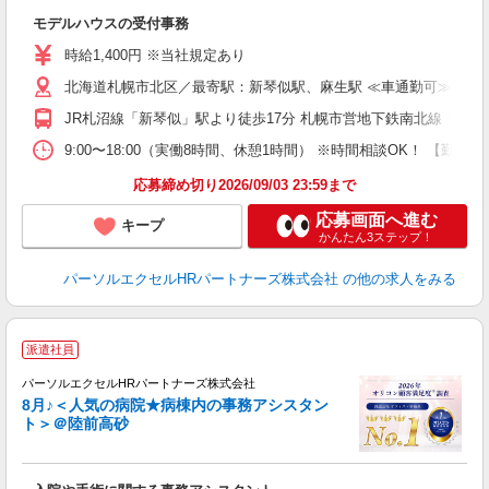
か
モデルハウスの受付事務
未
時給1,400円 ※当社規定あり
北海道札幌市北区／最寄駅：新琴似駅、麻生駅 ≪車通勤可≫
JR札沼線「新琴似」駅より徒歩17分 札幌市営地下鉄南北線「麻生
9:00〜18:00（実働8時間、休憩1時間） ※時間相談OK！ 【
応募締め切り2026/09/03 23:59まで
応募画面へ進む
キープ
かんたん3ステップ！
パーソルエクセルHRパートナーズ株式会社
の他の求人をみる
派遣社員
パーソルエクセルHRパートナーズ株式会社
8月♪＜人気の病院★病棟内の事務アシスタン
ト＞＠陸前高砂
◎