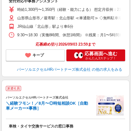
受付対応や事務アシスタント
未
時給1,300円〜1,350円（経験・能力による） 想定月収例：21840
山形県山形市／最寄駅：北山形駅 ≪車通勤可≫ ◇無料駐車場あり
JR仙山線「北山形」駅より車6分
9:30〜18:30（実働8時間、休憩1時間） ※残業：月1〜5時間
応募締め切り2026/09/03 23:59まで
応募画面へ進む
キープ
かんたん3ステップ！
パーソルエクセルHRパートナーズ株式会社
の他の求人をみる
派遣社員
の
パーソルエクセルHRパートナーズ株式会社
＼経験フモン！／8月〜◎時短相談OK［自動
車メーカー×事務］
▼
車検・タイヤ交換サービスの窓口事務
未