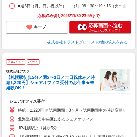
■週5日（月、日、祝以外） （1）08：30〜19：15（火〜金） 
応募締め切り2026/11/30 23:59まで
応募画面へ進む
キープ
かんたん3ステップ！
株式会社トラストグロース
の他の求人をみる
アルバイト
パート
株式会社アスク
【札幌駅徒歩5分／週2〜3日／土日祝休み／時
給1,220円】シェアオフィス受付のお仕事★未
が
経験OK！
入
躍
シェアオフィス受付
（
あ
時給：1,220円 ※試用期間：3ヶ月（試用期間中の時給変動なし）
北海道札幌市中央区にあるシェアオフィス
JR札幌駅より徒歩5分
【勤務時間】 早番 7:45〜13:30（休憩なし）実働5時間45分 遅