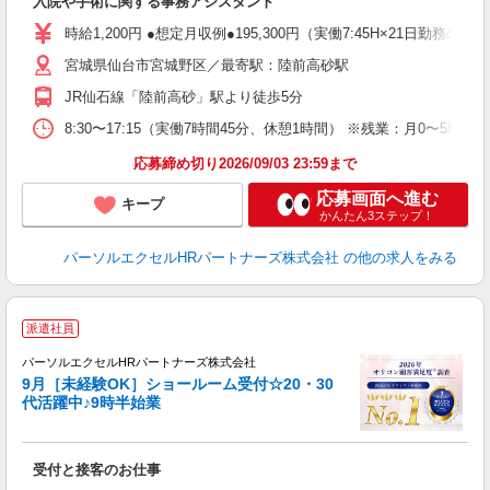
入院や手術に関する事務アシスタント
未
時給1,200円 ●想定月収例●195,300円（実働7:45H×21日勤
宮城県仙台市宮城野区／最寄駅：陸前高砂駅
JR仙石線「陸前高砂」駅より徒歩5分
8:30〜17:15（実働7時間45分、休憩1時間） ※残業：月0〜
応募締め切り2026/09/03 23:59まで
応募画面へ進む
キープ
かんたん3ステップ！
パーソルエクセルHRパートナーズ株式会社
の他の求人をみる
派遣社員
パーソルエクセルHRパートナーズ株式会社
9月［未経験OK］ショールーム受付☆20・30
代活躍中♪9時半始業
た
受付と接客のお仕事
未