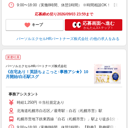
9:00〜18:00（実働8時間、休憩1時間） ※時間相談OK！ 【
応募締め切り2026/09/03 23:59まで
応募画面へ進む
キープ
かんたん3ステップ！
パーソルエクセルHRパートナーズ株式会社
の他の求人をみる
派遣社員
パーソルエクセルHRパートナーズ株式会社
《在宅あり！英語ちょこっと↑事務アシ★》10
月開始/白石駅スグ
は
事務アシスタント
未
時給1,250円 ※当社規定あり
北海道札幌市白石区／最寄駅：白石（札幌市営）駅
札幌市営地下鉄東西線「白石（札幌市営）」駅より徒歩1分 ★駅直
9:00〜18:00（実働8時間、休憩1時間） 【勤務】 勤務曜日：