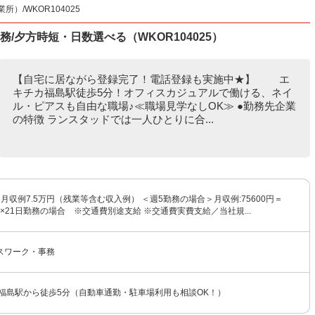
/WKOR104025
/夕方時短・日数選べる（WKOR104025）
【自宅に居ながら登録完了！電話登録も実施中★】 エ
キチカ福島駅徒歩5分！オフィスカジュアルで働ける、ネイ
ル・ピアスも自由な職場♪≪職場見学なしOK≫ ●勤務先企業
の特徴 ランスタッドでは一人ひとりに合...
 ※月収例7.5万円（残業等含む収入例） ＜週5勤務の場合＞月収例:75600円＝
時間×21日勤務の場合 ※交通費別途支給 ※交通費実費支給／当社規...
スワーク・事務
 福島駅から徒歩5分（自動車通勤・駐車場利用も相談OK！）