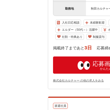
勤務地
秋田カルチャース
入社日応相談
未経験歓迎
エルダー（50代～）活躍中
社割・特典あり
制服貸与
3日
掲載終了まであと
応募締め切り:
応募
かんた
株式会社カルチャー の他の求人をみる
派遣社員