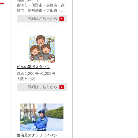
時給 1,065円
古河市・佐野市・前橋市・高
崎市・伊勢崎市・太田市・館
林市・藤岡市・大泉町・さい
詳細はこちらから
たま市北区・川越市・熊谷
市・行田市・秩父市・所沢
市・飯能市・東松山市・坂戸
市・鶴ケ島市・千葉市中央
区・市川市・松戸市・習志野
市・柏市・流山市・八千代
市・足立区・江戸川区・八王
子市・町田市
ビルの清掃スタッフ
時給 1,200円〜1,200円
大阪市北区
詳細はこちらから
警備員スタッフ（イベン