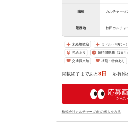
職種
カルチャーセ
勤務地
秋田カルチャース
未経験歓迎
ミドル（40代～
昇給あり
短時間勤務（1日4h
交通費支給
社割・特典あり
3日
掲載終了まであと
応募締め切り:
応募
かんた
株式会社カルチャー の他の求人をみる