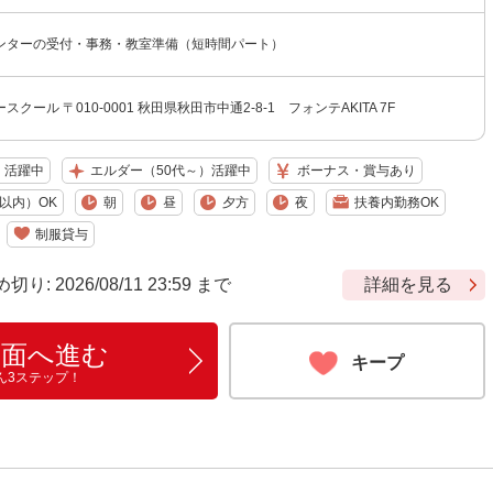
ンターの受付・事務・教室準備（短時間パート）
クール 〒010-0001 秋田県秋田市中通2-8-1 フォンテAKITA 7F
）活躍中
エルダー（50代～）活躍中
ボーナス・賞与あり
以内）OK
朝
昼
夕方
夜
扶養内勤務OK
制服貸与
 2026/08/11 23:59 まで
詳細を見る
画面へ進む
キープ
ん3ステップ！