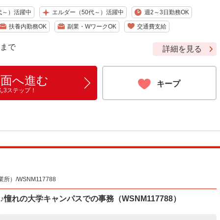
代～）活躍中
エルダー（50代～）活躍中
週2～3日勤務OK
扶養内勤務OK
副業・WワークOK
交通費支給
9 まで
詳細を見る
画面へ進む
キープ
ん3ステップ！
/WSNM117788
憧れの大学キャンパスでの事務（WSNM117788）