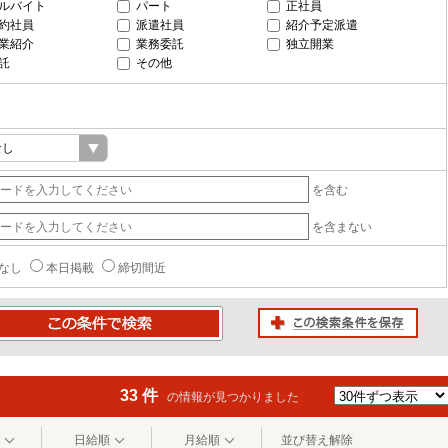
ルバイト
パート
正社員
約社員
派遣社員
紹介予定派遣
業紹介
業務委託
独立開業
託
その他
を含む
を含まない
なし
本日掲載
締切間近
この検索条件を保存
条件で検索
33 件
の情報が見つかりました
日給順
月給順
並び替え解除