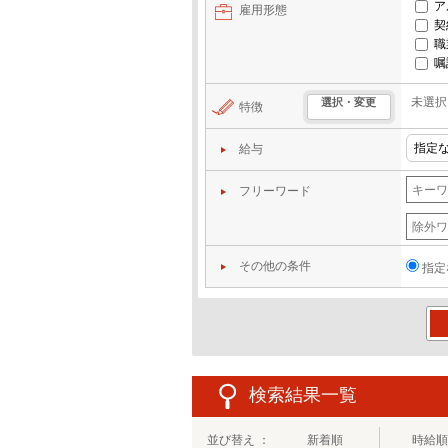
ア
雇用形態
契
職
嘱
未選択
選択・変更
特徴
給与
フリーワード
その他の条件
指定
この
検索結果一覧
並び替え ：
新着順
時給順