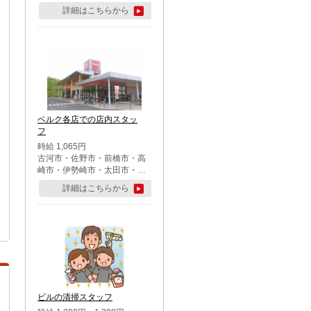
詳細はこちらから
ベルク各店での店内スタッ
フ
時給 1,065円
古河市・佐野市・前橋市・高
崎市・伊勢崎市・太田市・館
林市・藤岡市・大泉町・さい
詳細はこちらから
たま市北区・川越市・熊谷
市・行田市・秩父市・所沢
市・飯能市・東松山市・坂戸
市・鶴ケ島市・千葉市中央
区・市川市・松戸市・習志野
市・柏市・流山市・八千代
市・足立区・江戸川区・八王
子市・町田市
ビルの清掃スタッフ