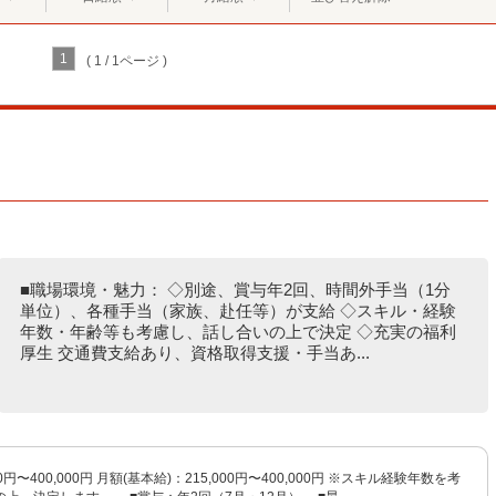
1
( 1 / 1ページ )
■職場環境・魅力： ◇別途、賞与年2回、時間外手当（1分
単位）、各種手当（家族、赴任等）が支給 ◇スキル・経験
年数・年齢等も考慮し、話し合いの上で決定 ◇充実の福利
厚生 交通費支給あり、資格取得支援・手当あ...
0円〜400,000円 月額(基本給)：215,000円〜400,000円 ※スキル経験年数を考