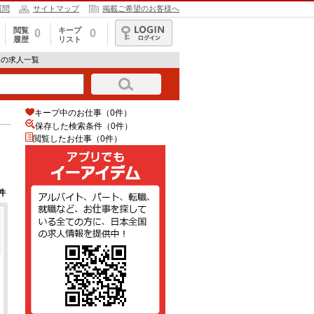
質問
サイトマップ
掲載ご希望のお客様へ
閲覧
キープ
0
0
履歴
リスト
ログイン
トの求人一覧
キープ中のお仕事（0件）
保存した検索条件（
0
件）
閲覧したお仕事（0件）
件