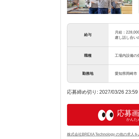
月給：228,00
給与
慮し話し合いの
職種
工場内設備の
勤務地
愛知県岡崎市
応募締め切り: 2027/03/26 23:5
応募
かんた
株式会社BREXA Technology の他の求人