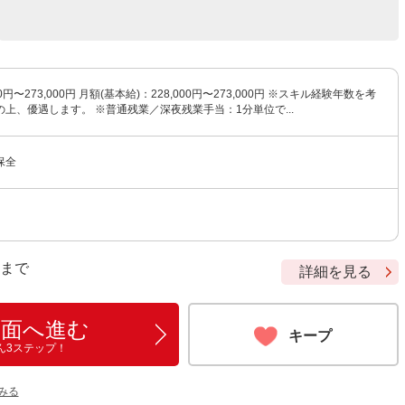
0円〜273,000円 月額(基本給)：228,000円〜273,000円 ※スキル経験年数を考
上、優遇します。 ※普通残業／深夜残業手当：1分単位で...
保全
9 まで
詳細を見る
画面へ進む
キープ
ん3ステップ！
をみる