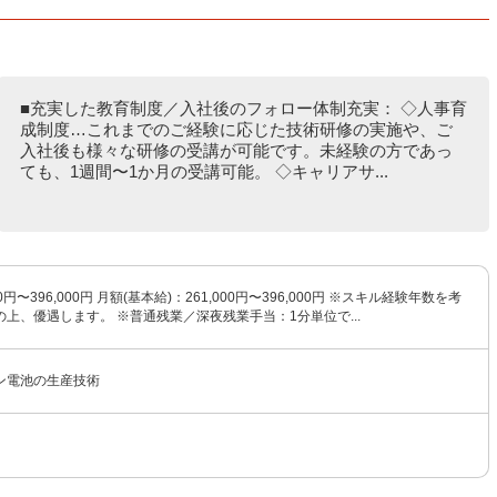
■充実した教育制度／入社後のフォロー体制充実： ◇人事育
成制度…これまでのご経験に応じた技術研修の実施や、ご
入社後も様々な研修の受講が可能です。未経験の方であっ
ても、1週間〜1か月の受講可能。 ◇キャリアサ...
0円〜396,000円 月額(基本給)：261,000円〜396,000円 ※スキル経験年数を考
上、優遇します。 ※普通残業／深夜残業手当：1分単位で...
ン電池の生産技術