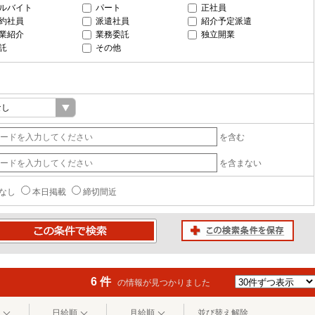
ルバイト
パート
正社員
約社員
派遣社員
紹介予定派遣
業紹介
業務委託
独立開業
託
その他
を含む
を含まない
なし
本日掲載
締切間近
この検索条件を保存
条件で検索
6 件
の情報が見つかりました
日給順
月給順
並び替え解除