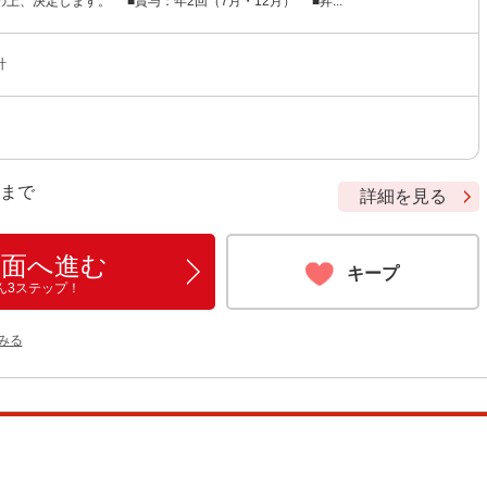
上、決定します。 ■賞与：年2回（7月・12月） ■昇...
計
9 まで
詳細を見る
画面へ進む
キープ
ん3ステップ！
をみる