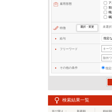
ア
雇用形態
契
職
嘱
未選択
選択・変更
特徴
給与
フリーワード
その他の条件
指定
この
検索結果一覧
並び替え ：
新着順
時給順