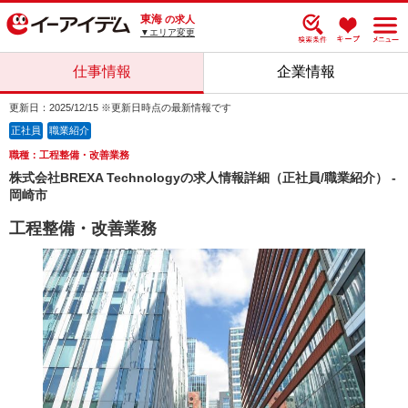
東海
の求人
▼エリア変更
仕事情報
企業情報
更新日：2025/12/15 ※更新日時点の最新情報です
正社員
職業紹介
職種：工程整備・改善業務
株式会社BREXA Technologyの求人情報詳細（正社員/職業紹介） -
岡崎市
工程整備・改善業務