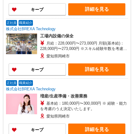
態】 月給制（月給＝基本給） 【試用期間】 あり
詳細を見る
キープ
【試用期間詳細】 試用期間（3ヶ月）試用期間
中、条件に変更はございません。
正社員
職業紹介
株式会社BREXA Technology
工場内設備の保全
月給：228,000円〜273,000円 月額(基本給)：
228,000円〜273,000円 ※スキル経験年数を考慮し
話し合いの上、優遇します。 ※普通残業／深夜残
愛知県岡崎市
業手当：1分単位で支給 ■昇給：年1回（4月） ■賞
与：年2回（7月、12月） 【賃金形態】 月給制
詳細を見る
キープ
（月給＝基本給） 【試用期間】 あり 【試用期間
詳細】 試用期間（3ヶ月）試用期間中、条件に変
更はございません。
正社員
職業紹介
株式会社BREXA Technology
増産/生産準備・改善業務
基本給：180,000円〜300,000円 ※ 経験・能力
を考慮のうえ決定いたします。
愛知県岡崎市
詳細を見る
キープ