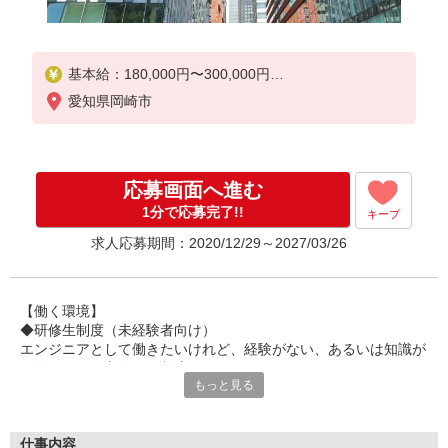
基本給：180,000円〜300,000円
※ 経験・能力を考慮のうえ決定いたします。
愛知県岡崎市
応募画面へ進む
1分で応募完了!!
キープ
求人応募期間：2020/12/29～2027/03/26
【働く環境】
◆研修生制度（未経験者向け）
エンジニアとして働きたいけれど、経験がない、あるいは知識が
不足している方向けの制度です。
もっと見る
機械や電気図面についての知識、実際の車のエンジンのオーバー
ホール作業など、
グループ会社とも連携した研修を通してエンジニアとしての基礎
的な知識や技術を学んでいただけます。
仕事内容