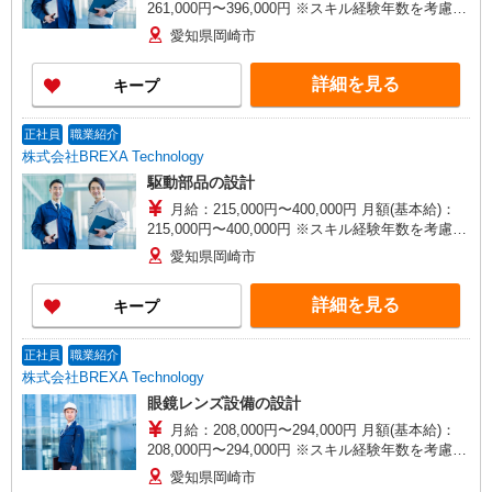
261,000円〜396,000円 ※スキル経験年数を考慮し
話し合いの上、優遇します。 ※普通残業／深夜残
愛知県岡崎市
業手当：1分単位で支給 ■昇給：年1回（4月） ■賞
与：年2回（7月、12月） 【賃金形態】 月給制
詳細を見る
キープ
（月給＝基本給） 【試用期間】 あり 【試用期間
詳細】 試用期間（3ヶ月）試用期間中、条件に変
更はございません。
正社員
職業紹介
株式会社BREXA Technology
駆動部品の設計
月給：215,000円〜400,000円 月額(基本給)：
215,000円〜400,000円 ※スキル経験年数を考慮し
話し合いの上、決定します。 ■賞与：年2回（7
愛知県岡崎市
月・12月） ■昇給：年1回（4月） 【賃金形
態】 月給制（月給＝基本給） 【試用期間】 あり
詳細を見る
キープ
【試用期間詳細】 試用期間（3ヶ月）試用期間
中、条件に変更はございません。
正社員
職業紹介
株式会社BREXA Technology
眼鏡レンズ設備の設計
月給：208,000円〜294,000円 月額(基本給)：
208,000円〜294,000円 ※スキル経験年数を考慮し
話し合いの上、決定します。 ■賞与：年2回（7
愛知県岡崎市
月・12月） ■昇給：年1回（4月） 【賃金形