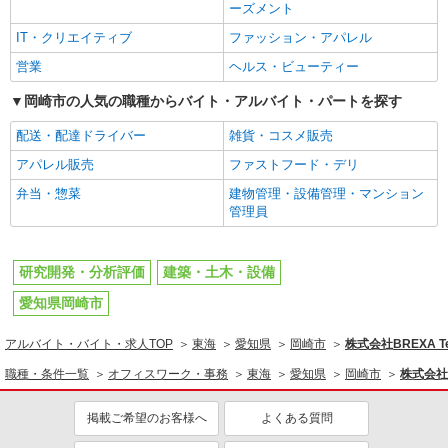
ーズメント
IT・クリエイティブ
ファッション・アパレル
営業
ヘルス・ビューティー
岡崎市の人気の職種からバイト・アルバイト・パートを探す
配送・配達ドライバー
雑貨・コスメ販売
アパレル販売
ファストフード・デリ
弁当・惣菜
建物管理・設備管理・マンション
管理員
研究開発・分析評価
建築・土木・設備
愛知県岡崎市
アルバイト・バイト・求人TOP
東海
愛知県
岡崎市
株式会社BREXA T
職種・条件一覧
オフィスワーク・事務
東海
愛知県
岡崎市
株式会社B
掲載ご希望のお客様へ
よくある質問