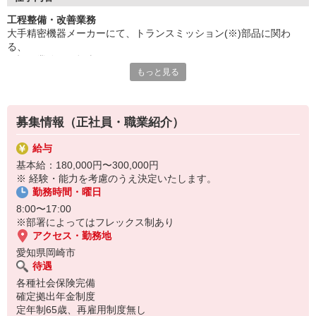
工程整備・改善業務
◆スキルアップ研修（経験者向け）
大手精密機器メーカーにて、トランスミッション(※)部品に関わ
エンジニアとして実務経験はあるけれど、
る、
今よりワンランク上の資格取得や技術習得を目指したい方向けの
下記の業務をご担当いただきます。
研修制度です。
もっと見る
現在は車のエンジン講座が主軸ですが、今後も拡大の予定です。
【業務詳細】
製造職からエンジニア職になりたい・・・など、キャリアチェン
トランスミッション部品 加工工程の整備・改善業務および付随業
ジを目指す方にとって、
務
チャレンジできる環境を用意しております。
募集情報（正社員・職業紹介）
AUTO-CAD、Solidworks、図面の知識・経験をお持ちの方は、ご活
◆FA（フリーエージェント制度）
給与
躍いただけます。
エンジニア（技術社員）を対象に、キャリアチェンジを支援する
基本給：180,000円〜300,000円
制度です。
※ 経験・能力を考慮のうえ決定いたします。
※「トランスミッション」・・・変速機。（自動車が効率よく変速
新たな職種へ挑戦したい、U・Iターンしたい、上流工程へ挑戦し
勤務時間・曜日
できるようにするための役割をしている。）
たい・・・など。
8:00〜17:00
転職に伴う転職リスクを気にすることなく、社内で自分の新しい
紹介企業：株式会社KOTONAS
※部署によってはフレックス制あり
キャリアを形成し、
アクセス・勤務地
可能性を広げることが出来ます。
愛知県岡崎市
待遇
各種社会保険完備
確定拠出年金制度
定年制65歳、再雇用制度無し