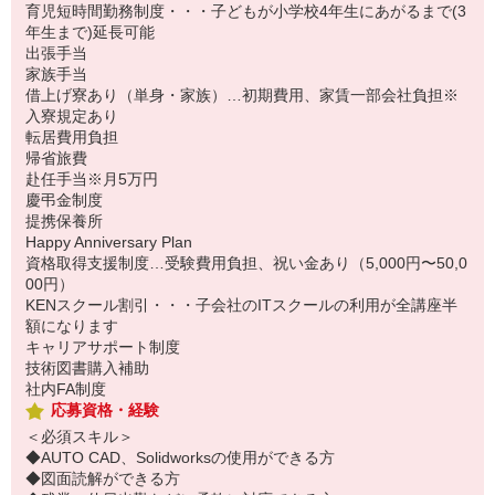
育児短時間勤務制度・・・子どもが小学校4年生にあがるまで(3
年生まで)延長可能
出張手当
家族手当
借上げ寮あり（単身・家族）…初期費用、家賃一部会社負担※
入寮規定あり
転居費用負担
帰省旅費
赴任手当※月5万円
慶弔金制度
提携保養所
Happy Anniversary Plan
資格取得支援制度…受験費用負担、祝い金あり（5,000円〜50,0
00円）
KENスクール割引・・・子会社のITスクールの利用が全講座半
額になります
キャリアサポート制度
技術図書購入補助
社内FA制度
応募資格・経験
＜必須スキル＞
◆AUTO CAD、Solidworksの使用ができる方
◆図面読解ができる方