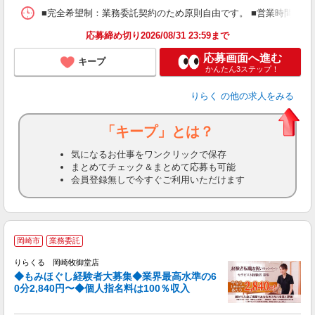
ス
■完全希望制：業務委託契約のため原則自由です。 ■営業時間帯（9
K.
応募締め切り2026/08/31 23:59まで
応募画面へ進む
キープ
かんたん3ステップ！
りらく
の他の求人をみる
「キープ」とは？
気になるお仕事をワンクリックで保存
まとめてチェック＆まとめて応募も可能
会員登録無しで今すぐご利用いただけます
◆
岡崎市
業務委託
円
りらくる 岡崎牧御堂店
◆もみほぐし経験者大募集◆業界最高水準の6
0分2,840円〜◆個人指名料は100％収入
に