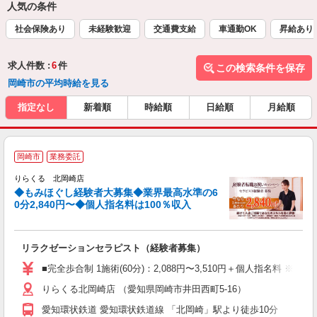
人気の条件
社会保険あり
未経験歓迎
交通費支給
車通勤OK
昇給あり
求人件数 :
6
件
この検索条件を保存
岡崎市の平均時給を見る
指定なし
新着順
時給順
日給順
月給順
◆
岡崎市
業務委託
円
りらくる 北岡崎店
◆もみほぐし経験者大募集◆業界最高水準の6
0分2,840円〜◆個人指名料は100％収入
に
間
リラクゼーションセラピスト（経験者募集）
入
た
■完全歩合制 1施術(60分)：2,088円〜3,510円＋個人指名料 
主
りらくる北岡崎店 （愛知県岡崎市井田西町5-16）
躍
額
愛知環状鉄道 愛知環状鉄道線 「北岡崎」駅より徒歩10分
間