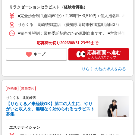
間
リラクゼーションセラピスト（経験者募集）
入
た
■完全歩合制 1施術(60分)：2,088円〜3,510円＋個人指名料 
主
りらくる 岡崎牧御堂店 （愛知県岡崎市牧御堂町油田37）
躍
額
■完全希望制：業務委託契約のため原則自由です。 ■営業時間帯（9
間
ス
応募締め切り2026/08/31 23:59まで
K.
応募画面へ進む
キープ
かんたん3ステップ！
りらく
の他の求人をみる
岡崎市
業務委託
りらくる 北岡崎店
【りらくる／未経験OK】第二の人生に、やり
がいと収入を。無理なく始められるセラピスト
募集
つ
エステティシャン
入
た