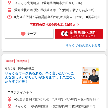
りらくる北岡崎店 （愛知県岡崎市井田西町5-16）
躍
額
愛知環状鉄道 愛知環状鉄道線 「北岡崎」駅より徒歩10分
間
ス
■完全希望制：業務委託契約のため原則自由です。 ■営業時間帯（9
K.
応募締め切り2026/08/31 23:59まで
応募画面へ進む
キープ
かんたん3ステップ！
りらく
の他の求人をみる
岡崎市
業務委託
り
りらくる 岡崎牧御堂店
た
りらくるワークあるある、早く言いたい〜♪こ
んな楽しさ、やりがいがありますよ！気になっ
ー
たらすぐ応募！
る
エステティシャン
入
た
■完全歩合制 1施術(60分)：2,088円〜3,510円＋個人指名料 ※
主
りらくる 岡崎牧御堂店 （愛知県岡崎市牧御堂町油田37）
躍