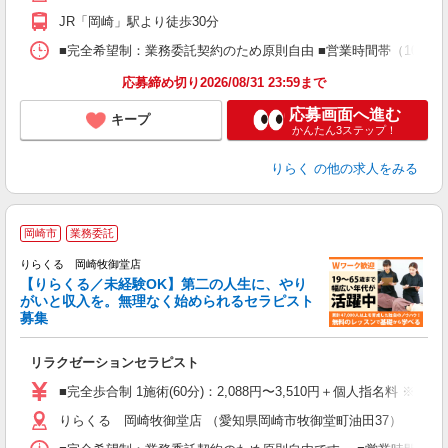
額
JR「岡崎」駅より徒歩30分
間
ス
■完全希望制：業務委託契約のため原則自由 ■営業時間帯（10:00
K.
応募締め切り2026/08/31 23:59まで
応募画面へ進む
キープ
かんたん3ステップ！
りらく
の他の求人をみる
岡崎市
業務委託
りらくる 岡崎牧御堂店
【りらくる／未経験OK】第二の人生に、やり
がいと収入を。無理なく始められるセラピスト
募集
つ
リラクゼーションセラピスト
入
た
■完全歩合制 1施術(60分)：2,088円〜3,510円＋個人指名料 ※
主
りらくる 岡崎牧御堂店 （愛知県岡崎市牧御堂町油田37）
躍
額