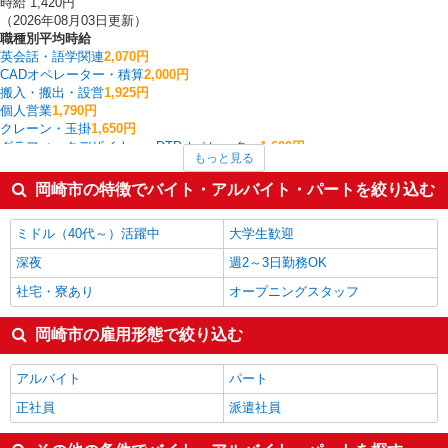
時給 1,420円
（2026年08月03日更新）
職種別平均時給
英会話・語学関連
2,070円
CADオペレーター・積算
2,000円
搬入・搬出・設営
1,925円
個人営業
1,790円
クレーン・玉掛
1,650円
グラフィックデザイナー・DTPオペレーター
1,600円
もっと見る
フォークリフト
1,573円
データ入力・オペレーター
1,572円
岡崎市の特徴でバイト・アルバイト・パートを絞り込む
製造・組立・加工
1,518円
経理・人事・労務・総務・法務
1,509円
ミドル（40代～）活躍中
大学生歓迎
岡崎市の他の職種の平均時給を見る
深夜
週2～3日勤務OK
社宅・寮あり
オープニングスタッフ
岡崎市の雇用形態で絞り込む
アルバイト
パート
正社員
派遣社員