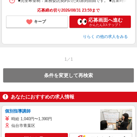
■完全希望制：業務委託契約のため原則自由です。 ■営業時間帯（9
間
ス
応募締め切り2026/08/31 23:59まで
K.
応募画面へ進む
キープ
かんたん3ステップ！
りらく
の他の求人をみる
1／1
条件を変更して再検索
あなたにおすすめの求人情報
個別指導講師
時給 1,040円〜1,390円
仙台市青葉区