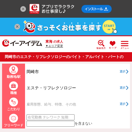
東海
の求人
▼エリア変更
岡崎市のエステ・リフレクソロジーのバイト・アルバイト・パートの
求人情報一覧
岡崎市
選択
勤務地/駅
エステ・リフレクソロジー
選択
職種
雇用形態、給与、特徴、その他
選択
こだわり
を含まない
フリーワード