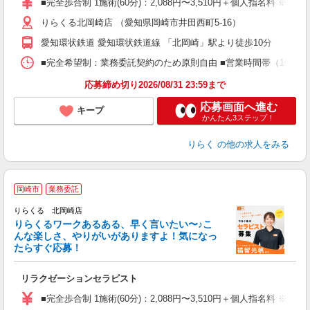
■完全歩合制 1施術(60分)：2,088円〜3,510円＋個人指名料 ※
主
りらくる北岡崎店 （愛知県岡崎市井田西町5-16）
躍
額
愛知環状鉄道 愛知環状鉄道線 「北岡崎」駅より徒歩10分
間
ス
■完全希望制：業務委託契約のため原則自由 ■営業時間帯（10:00
K.
応募締め切り2026/08/31 23:59まで
応募画面へ進む
キープ
かんたん3ステップ！
りらく
の他の求人をみる
岡崎市
業務委託
り
りらくる 北岡崎店
た
りらくるワークあるある、早く言いたい〜♪こ
んな楽しさ、やりがいがありますよ！気になっ
ー
たらすぐ応募！
る
リラクゼーションセラピスト
入
た
■完全歩合制 1施術(60分)：2,088円〜3,510円＋個人指名料 ※
主