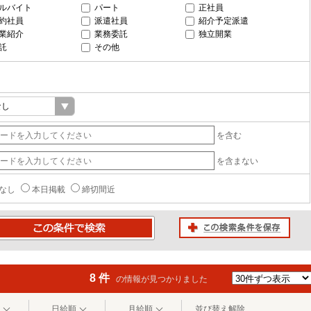
ルバイト
パート
正社員
約社員
派遣社員
紹介予定派遣
業紹介
業務委託
独立開業
託
その他
を含む
を含まない
なし
本日掲載
締切間近
この検索条件を保存
条件で検索
8 件
の情報が見つかりました
日給順
月給順
並び替え解除