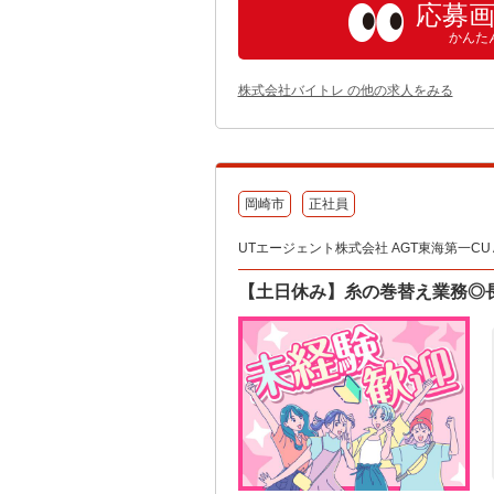
応募
かんた
株式会社バイトレ の他の求人をみる
岡崎市
正社員
UTエージェント株式会社 AGT東海第一CU A
【土日休み】糸の巻替え業務◎長