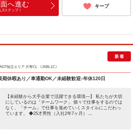
画面へ進む
キープ
ん3ステップ！
新着
GT知立エリア 片寄CL 《JXBL1C》
期休暇あり／車通勤OK／未経験歓迎♪年休120日
【未経験から大手企業で活躍できる環境―】 私たちが大切
にしているのは「チームワーク」 個々で仕事をするのでは
なく、「チーム」で仕事を進めていくスタイルにこだわっ
ています。 ◆25才男性（入社2年7ヶ月） ...