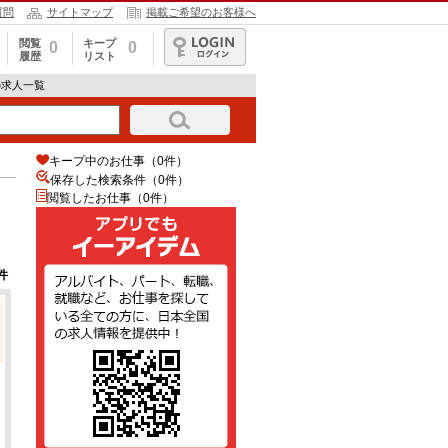
質問
サイトマップ
掲載ご希望のお客様へ
閲覧
キープ
0
0
履歴
リスト
ログイン
の求人一覧
キープ中のお仕事（0件）
保存した検索条件（
0
件）
閲覧したお仕事（0件）
件