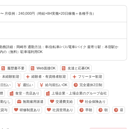
円〜 月収例：240,000円（時給×8H実働×20日稼働＋各種手当）
勤務詳細：岡崎市 通勤方法：車/自転車/バス/電車/バイク 最寄り駅：本宿駅か
構内の（無料）駐車場利用OK
履歴書不要
Web面接OK
友達と応募OK
未経験歓迎
経験者・有資格者歓迎
フリーター歓迎
日払い
週払い
給与前払いOK
完全週休2日制
煙
食堂・売店あり
上場企業・上場企業のグループ会社
転勤なし
無期雇用派遣
交通費支給
社会保険あり
服貸与
研修制度あり
社員登用あり
早朝
朝
昼