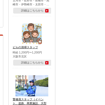
古河市・佐野市・前橋市・高
崎市・伊勢崎市・太田市・館
林市・藤岡市・大泉町・さい
詳細はこちらから
たま市北区・川越市・熊谷
市・行田市・秩父市・所沢
市・飯能市・東松山市・坂戸
市・鶴ケ島市・千葉市中央
区・市川市・松戸市・習志野
市・柏市・流山市・八千代
市・足立区・江戸川区・八王
子市・町田市
ビルの清掃スタッフ
時給 1,200円〜1,200円
大阪市北区
詳細はこちらから
警備員スタッフ（イベン
ト、道路、商業施設、大型