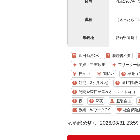
給与
時給1307円
職種
【迷ったらコ
勤務地
愛知県岡崎市
即日勤務OK
履歴書不要
主婦・主夫歓迎
フリーター
日払い
週払い
単発（
短期（3ヶ月以内)
週1日勤務
時間や曜日が選べる・シフト自由
夜
深夜
服装自由
副業・WワークOK
社会保険
応募締め切り: 2026/08/31 23:5