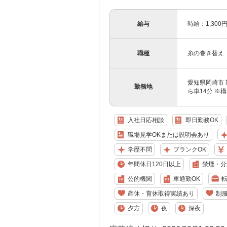
給与
時給：1,300
職種
糸の巻き替え
愛知県岡崎市 
勤務地
ら車14分 ※
入社日応相談
即日勤務OK
職場見学OKまたは説明会あり
学歴不問
ブランクOK
年間休日120日以上
禁煙・分
公的機関
車通勤OK
産休・育休取得実績あり
制
夕方
夜
深夜