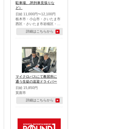
駐車場、JR列車見張りな
ど）
日給 11,000円〜12,100円
栃木市・小山市・さいたま市
西区・さいたま市岩槻区・久
喜市・蓮田市
詳細はこちらから
マイクロバスにて教習所に
通う生徒の送迎ドライバー
日給 15,850円
箕面市
詳細はこちらから