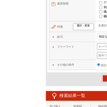
ア
雇用形態
契
職
嘱
未選択
選択・変更
特徴
給与
フリーワード
その他の条件
指定
この
検索結果一覧
並び替え ：
新着順
時給順