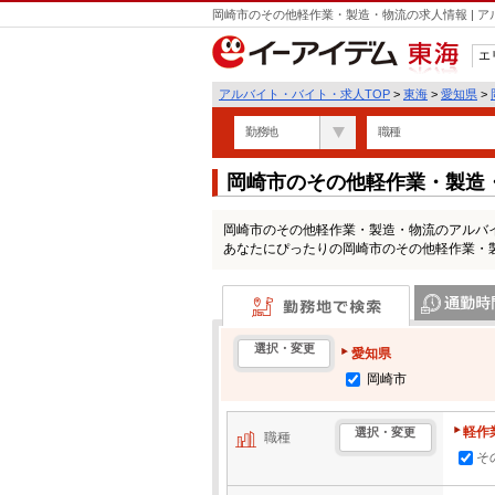
岡崎市のその他軽作業・製造・物流の求人情報 | 
エ
東海
アルバイト・バイト・求人TOP
>
東海
>
愛知県
>
勤務地
職種
岡崎市のその他軽作業・製造
岡崎市のその他軽作業・製造・物流のアルバ
あなたにぴったりの岡崎市のその他軽作業・
勤務地で検索
通勤時間・区
選択・変更
愛知県
岡崎市
軽作
選択・変更
職種
そ