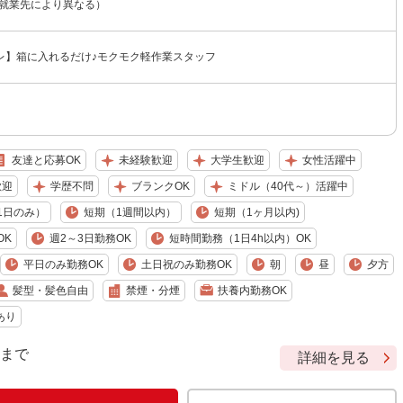
（就業先により異なる）
レ】箱に入れるだけ♪モクモク軽作業スタッフ
友達と応募OK
未経験歓迎
大学生歓迎
女性活躍中
歓迎
学歴不問
ブランクOK
ミドル（40代～）活躍中
1日のみ）
短期（1週間以内）
短期（1ヶ月以内)
OK
週2～3日勤務OK
短時間勤務（1日4h以内）OK
平日のみ勤務OK
土日祝のみ勤務OK
朝
昼
夕方
髪型・髪色自由
禁煙・分煙
扶養内勤務OK
あり
9 まで
詳細を見る