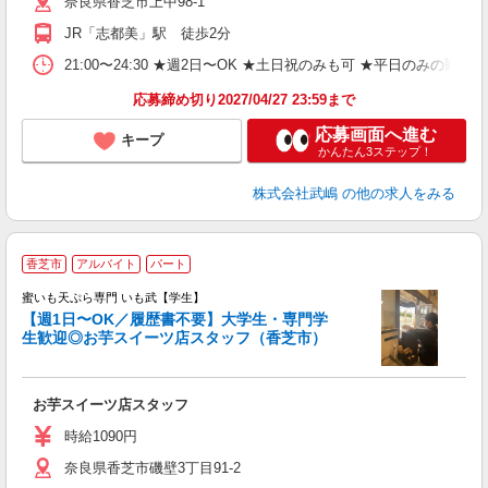
奈良県香芝市上中98-1
土
日
JR「志都美」駅 徒歩2分
自
満
21:00〜24:30 ★週2日〜OK ★土日祝のみも可 ★平日のみ
服
応募締め切り2027/04/27 23:59まで
応募画面へ進む
キープ
かんたん3ステップ！
株式会社武嶋
の他の求人をみる
＼
香芝市
アルバイト
パート
・
蜜いも天ぷら専門 いも武【学生】
る
【週1日〜OK／履歴書不要】大学生・専門学
生歓迎◎お芋スイーツ店スタッフ（香芝市）
テ
入
お芋スイーツ店スタッフ
生
問
時給1090円
土
奈良県香芝市磯壁3丁目91-2
日