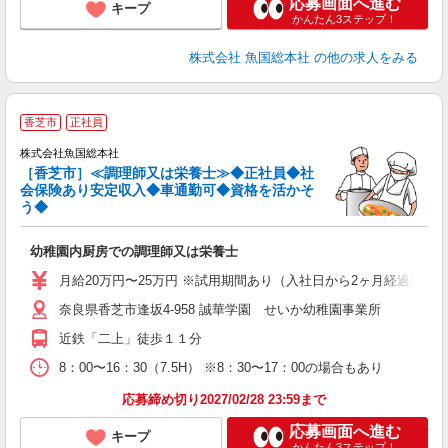
応募画面へ進む
キープ
かんたん3ステップ！
株式会社 魚国総本社
の他の求人をみる
香芝市
正社員
ヤ
株式会社魚国総本社
［香芝市］≪調理師又は栄養士≫◆正社員◆社
会保険あり安定収入◆車通勤可◆資格を活かそ
う◆
る
経
幼稚園内厨房での調理師又は栄養士
夕
月給20万円〜25万円 ※試用期間あり（入社日から2ヶ月経過後の月末
奈良県香芝市逢坂4-958 誠華学園 せいか幼稚園事業所
近鉄「二上」徒歩１１分
8：00〜16：30（7.5H） ※8：30〜17：00の場合もあり
応募締め切り2027/02/28 23:59まで
応募画面へ進む
キープ
かんたん3ステップ！