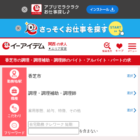
関西
の求人
▼エリア変更
香芝市の調理・調理補助・調理師のバイト・アルバイト・パートの求
人情報一覧
香芝市
選択
勤務地/駅
調理・調理補助・調理師
選択
職種
雇用形態、給与、特徴、その他
選択
こだわり
を含まない
フリーワード