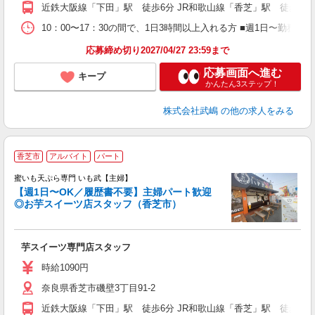
自
近鉄大阪線「下田」駅 徒歩6分 JR和歌山線「香芝」駅 徒歩10
満
服
10：00〜17：30の間で、1日3時間以上入れる方 ■週1日〜勤
応募締め切り2027/04/27 23:59まで
応募画面へ進む
キープ
かんたん3ステップ！
株式会社武嶋
の他の求人をみる
＼
香芝市
アルバイト
パート
1
蜜いも天ぷら専門 いも武【主婦】
【週1日〜OK／履歴書不要】主婦パート歓迎
◎お芋スイーツ店スタッフ（香芝市）
そ
落
入
芋スイーツ専門店スタッフ
生
問
時給1090円
土
奈良県香芝市磯壁3丁目91-2
日
自
近鉄大阪線「下田」駅 徒歩6分 JR和歌山線「香芝」駅 徒歩10
満