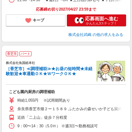
服
応募締め切り2027/04/27 23:59まで
応募画面へ進む
キープ
かんたん3ステップ！
株式会社武嶋
の他の求人をみる
香芝市
パート
株式会社魚国総本社
［香芝市］≪調理補助≫★お昼の短時間★未経
る
験歓迎★車通勤ＯＫ★ＷワークＯＫ★
未
昼
こども園内厨房の調理補助
時給1,055円 ※試用期間あり
奈良県香芝市畑２ー１５８９ ふたかみの森せいか子ども園内魚国
近鉄「二上山」徒歩７分程度
9：00〜14：30（5.0Ｈ） ※週3日〜勤務相談可