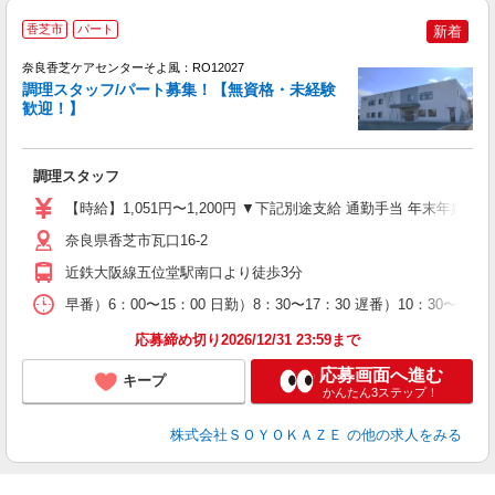
香芝市
パート
新着
奈良香芝ケアセンターそよ風：RO12027
調理スタッフ/パート募集！【無資格・未経験
歓迎！】
月
入
調理スタッフ
中
り
【時給】1,051円〜1,200円 ▼下記別途支給 通勤手当 年末年始手
ブ
バ
奈良県香芝市瓦口16-2
近鉄大阪線五位堂駅南口より徒歩3分
早番）6：00〜15：00 日勤）8：30〜17：30 遅番）10：30〜1
応募締め切り2026/12/31 23:59まで
応募画面へ進む
キープ
かんたん3ステップ！
株式会社ＳＯＹＯＫＡＺＥ
の他の求人をみる