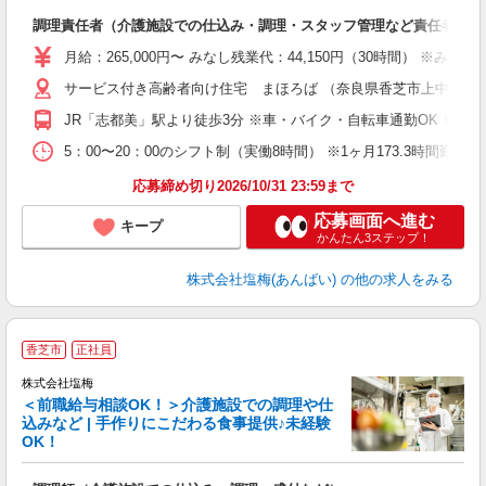
さ
調理責任者（介護施設での仕込み・調理・スタッフ管理など責任者業務
入
躍
月給：265,000円〜 みなし残業代：44,150円（30時間）
賞
サービス付き高齢者向け住宅 まほろば （奈良県香芝市上中１１
O
JR「志都美」駅より徒歩3分 ※車・バイク・自転車通勤OK ※交
5：00〜20：00のシフト制（実働8時間） ※1ヶ月173.3時間勤
応募締め切り2026/10/31 23:59まで
応募画面へ進む
キープ
かんたん3ステップ！
株式会社塩梅(あんばい)
の他の求人をみる
香芝市
正社員
株式会社塩梅
＜前職給与相談OK！＞介護施設での調理や仕
込みなど | 手作りにこだわる食事提供♪未経験
OK！
さ