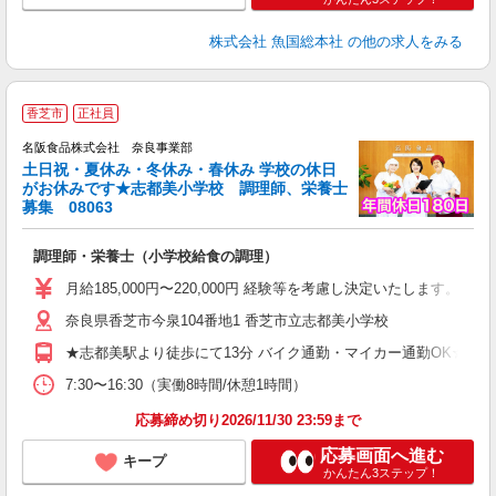
株式会社 魚国総本社
の他の求人をみる
香芝市
正社員
名阪食品株式会社 奈良事業部
土日祝・夏休み・冬休み・春休み 学校の休日
がお休みです★志都美小学校 調理師、栄養士
募集 08063
校
調理師・栄養士（小学校給食の調理）
未
～
月給185,000円〜220,000円 経験等を考慮し決定いたします。 
奈良県香芝市今泉104番地1 香芝市立志都美小学校
★志都美駅より徒歩にて13分 バイク通勤・マイカー通勤OK☆ ガ
7:30〜16:30（実働8時間/休憩1時間）
応募締め切り2026/11/30 23:59まで
応募画面へ進む
キープ
かんたん3ステップ！