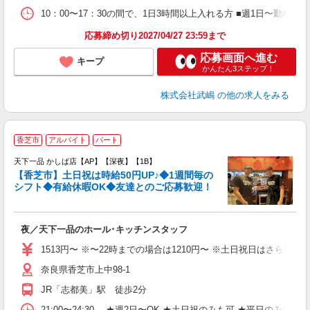
服
10：00〜17：30の間で、1日3時間以上入れる方 ■週1日〜勤
応募締め切り2027/04/27 23:59まで
応募画面へ進む
キープ
かんたん3ステップ！
株式会社武嶋
の他の求人をみる
香芝市
アルバイト
パート
天下一品 かしば店【AP】【深夜】【1B】
【香芝市】土日祝は時給50円UP♪◆1週間毎の
シフト◆有給休暇OK◆友達とのご応募歓迎！
み
夜／天下一品のホール･キッチンスタッフ
入
生
1513円〜 ※〜22時までの場合は1210円〜 ※土日祝日はさらに
問
奈良県香芝市上中98-1
土
日
JR「志都美」駅 徒歩2分
自
満
21:00〜24:30 ★週2日〜OK ★土日祝のみも可 ★平日の