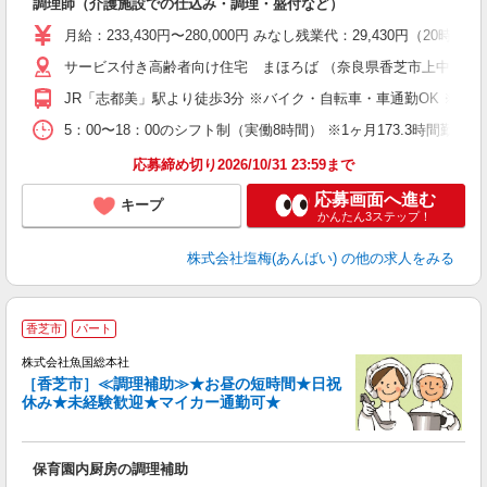
調理師（介護施設での仕込み・調理・盛付など）
入
躍
月給：233,430円〜280,000円 みなし残業代：29,430
賞
サービス付き高齢者向け住宅 まほろば （奈良県香芝市上中１１
O
JR「志都美」駅より徒歩3分 ※バイク・自転車・車通勤OK ※交
5：00〜18：00のシフト制（実働8時間） ※1ヶ月173.3時間勤
応募締め切り2026/10/31 23:59まで
応募画面へ進む
キープ
かんたん3ステップ！
株式会社塩梅(あんばい)
の他の求人をみる
香芝市
パート
株式会社魚国総本社
［香芝市］≪調理補助≫★お昼の短時間★日祝
休み★未経験歓迎★マイカー通勤可★
る
未
保育園内厨房の調理補助