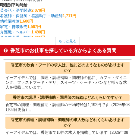
職種別平均時給
英会話・語学関連
2,070円
看護師・保健師・看護助手・助産師
1,711円
幼稚園教諭
1,600円
家電・携帯販売
1,567円
介護職・ヘルパー
1,490円
その他介護・福祉
1,465円
もっと見る
保育士・保育補助
1,408円
フォークリフト
1,400円
香芝市のお仕事を探している方からよくある質問
レストラン・専門料理店
1,375円
金属加工
1,340円
香芝市の他の職種の平均時給を見る
香芝市の飲食・フードの求人は、他にどのようなものがあります
か？
イーアイデムでは、調理・調理補助・調理師の他に、カフェ・ダイニ
ング、ファストフード・デリ、スイーツ・ケーキ・パンなど様々な求
人を掲載しています。
香芝市の調理・調理補助・調理師の時給はどれくらいですか？
香芝市の調理・調理補助・調理師の平均時給は1,192円です（2026年08
月03日更新）。
香芝市の調理・調理補助・調理師の求人数はどれくらいあります
か？
イーアイデムでは、香芝市で18件の求人を掲載しています（2026年08