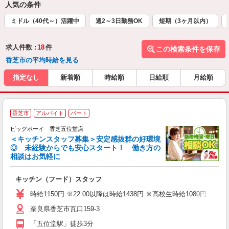
人気の条件
ミドル（40代～）活躍中
週2～3日勤務OK
短期（3ヶ月以内）
求人件数 :
18
件
この検索条件を保存
香芝市の平均時給を見る
指定なし
新着順
時給順
日給順
月給順
香芝市
アルバイト
パート
ビッグボーイ 香芝五位堂店
＜キッチンスタッフ募集＞安定感抜群の好環境
◎ 未経験からでも安心スタート！ 働き方の
相談はお気軽に
イ
キッチン（フード）スタッフ
未
（
時給1150円 ※22:00以降は時給1438円 ※高校生時給108
奈良県香芝市瓦口159-3
「五位堂駅」徒歩3分