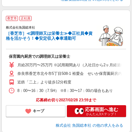
香芝市
正社員
か
株式会社魚国総本社
万
［香芝市］≪調理師又は栄養士≫◆正社員◆資
格を活かそう！◆安定収入◆車通勤可
気
経
保育園内厨房での調理師又は栄養士
O
月給20万円〜25万円 ※試用期間あり（入社日から2ヶ月経過後の月末
奈良県香芝市北今市5丁目508-1 裕愛会 せいか保育園厨房内魚国
近鉄「二上」より徒歩12分程度
8：00〜16：30（7.5H） ※8：30〜17：00の場合もあり
応募締め切り2027/02/28 23:59まで
応募画面へ進む
キープ
かんたん3ステップ！
株式会社 魚国総本社
の他の求人をみる