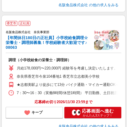
名阪食品株式会社
の他の求人をみる
香芝市
正社員
名阪食品株式会社 奈良事業部
【年間休日180日の正社員】小学校給食調理☆
方
栄養士・調理師募集！学校経験者大歓迎です♪
08063
ド
調理（小学校給食の栄養士・調理師）
未
～
月給178,000円〜220,000円 経験等を考慮し決定いたします。 
奈良県香芝市今泉104番地1 香芝市立志都美小学校
★志都美駅より徒歩にて13分 バイク通勤・マイカー通勤OK☆ ガ
7：30〜16：30（実働8時間/休憩1時間） 平日勤務、土日祝日
応募締め切り2026/11/30 23:59まで
応募画面へ進む
キープ
かんたん3ステップ！
名阪食品株式会社
の他の求人をみる