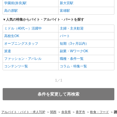
学園前(奈良)駅
新大宮駅
高の原駅
富雄駅
人気の特集からバイト・アルバイト・パートを探す
ミドル（40代～）活躍中
主婦・主夫歓迎
高校生OK
パート
オープニングスタッフ
短期（3ヶ月以内）
派遣
副業・WワークOK
ファッション・アパレル
職種・条件一覧
コンテンツ一覧
コラム・特集一覧
1／1
条件を変更して再検索
アルバイト・バイト・求人TOP
関西
奈良県
香芝市
飲食・フード
調