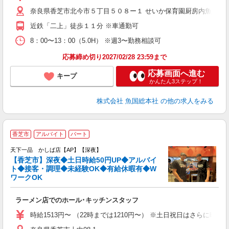
奈良県香芝市北今市５丁目５０８ー１ せいか保育園厨房内魚国総
近鉄「二上」徒歩１１分 ※車通勤可
8：00〜13：00（5.0H） ※週3〜勤務相談可
応募締め切り2027/02/28 23:59まで
応募画面へ進む
キープ
かんたん3ステップ！
株式会社 魚国総本社
の他の求人をみる
香芝市
アルバイト
パート
ッ
天下一品 かしば店【AP】【深夜】
【香芝市】深夜◆土日時給50円UP◆アルバイ
ト◆接客・調理◆未経験OK◆有給休暇有◆W
ワークOK
る
ラーメン店でのホール･キッチンスタッフ
入
生
時給1513円〜 （22時までは1210円〜） ※土日祝日はさらに時
問