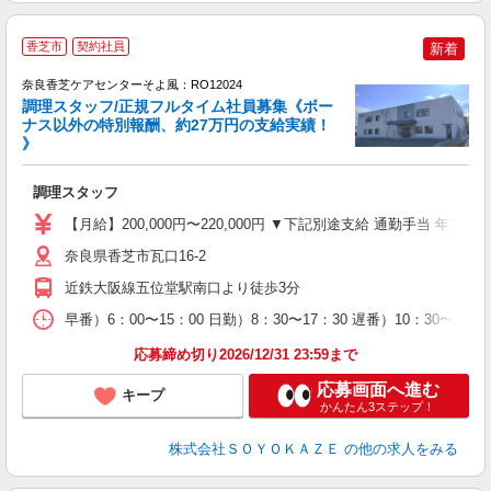
香芝市
契約社員
新着
奈良香芝ケアセンターそよ風：RO12024
調理スタッフ/正規フルタイム社員募集《ボー
ナス以外の特別報酬、約27万円の支給実績！
》
月
入
調理スタッフ
中
り
【月給】200,000円〜220,000円 ▼下記別途支給 通勤手当 年末
者
な
奈良県香芝市瓦口16-2
近鉄大阪線五位堂駅南口より徒歩3分
早番）6：00〜15：00 日勤）8：30〜17：30 遅番）10：30〜19：3
応募締め切り2026/12/31 23:59まで
応募画面へ進む
キープ
かんたん3ステップ！
株式会社ＳＯＹＯＫＡＺＥ
の他の求人をみる