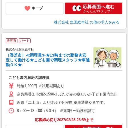
応募画面へ進む
キープ
かんたん3ステップ！
株式会社 魚国総本社
の他の求人をみる
香芝市
パート
株式会社魚国総本社
［香芝市］≪調理員≫★13時までの勤務★安
定して働ける★こども園で調理スタッフ★車通
か
勤ＯＫ★
経
険
こども園内厨房の調理員
時給1,200円 ※試用期間あり
奈良県香芝市畑2-1590-1 ふたかみの森せいか子ども園内魚国総本
近鉄「二上山」より徒歩７分程度 ※車通勤ＯＫです。
8：00〜13：00（5.0Ｈ） ※週3日〜勤務相談可
応募締め切り2027/02/28 23:59まで