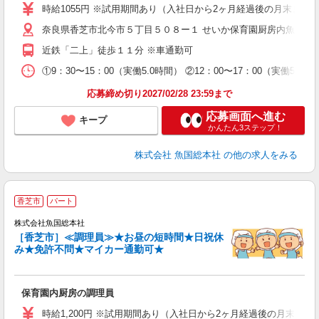
時給1055円 ※試用期間あり（入社日から2ヶ月経過後の月末まで
奈良県香芝市北今市５丁目５０８ー１ せいか保育園厨房内魚国総
近鉄「二上」徒歩１１分 ※車通勤可
①9：30〜15：00（実働5.0時間） ②12：00〜17：00（実働5
応募締め切り2027/02/28 23:59まで
応募画面へ進む
キープ
かんたん3ステップ！
株式会社 魚国総本社
の他の求人をみる
香芝市
パート
株式会社魚国総本社
［香芝市］≪調理員≫★お昼の短時間★日祝休
全
み★免許不問★マイカー通勤可★
未
保育園内厨房の調理員
時給1,200円 ※試用期間あり（入社日から2ヶ月経過後の月末まで