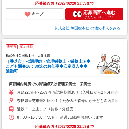
応募締め切り2027/02/28 23:59まで
応募画面へ進む
キープ
かんたん3ステップ！
株式会社 魚国総本社
の他の求人をみる
香芝市
契約社員
事
も
株式会社魚国総本社 大阪本部
［香芝市］≪調理師・管理栄養士・栄養士≫◆
こども園◆16：30迄のお仕事◆安定収入◆車
お
通勤可
経
分
保育園内厨房での調理師又は管理栄養士・栄養士
月給22万円〜25万円 ※試用期間あり（入社日から2ヶ月経過後の月
奈良県香芝市畑2-1590-1 ふたかみの森せいか子ども園内魚国総本
近鉄「二上山」より徒歩７分程度
8：00〜16：30（7.5Ｈ） ※週5日勤務お願いします
応募締め切り2027/02/28 23:59まで