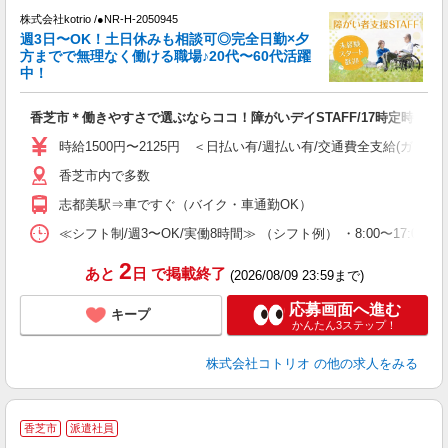
株式会社kotrio /●NR-H-2050945
女
週3日〜OK！土日休みも相談可◎完全日勤×夕
ド
方までで無理なく働ける職場♪20代〜60代活躍
活
中！
ル
自
香芝市＊働きやすさで選ぶならココ！障がいデイSTAFF/17時定時
役
時給1500円〜2125円 ＜日払い有/週払い有/交通費全支給(ガソリ
香芝市内で多数
志都美駅⇒車ですぐ（バイク・車通勤OK）
≪シフト制/週3〜OK/実働8時間≫ （シフト例） ・8:00〜17:00
2
あと
日
で掲載終了
(2026/08/09 23:59まで)
応募画面へ進む
キープ
かんたん3ステップ！
株式会社コトリオ
の他の求人をみる
香芝市
派遣社員
ヶ