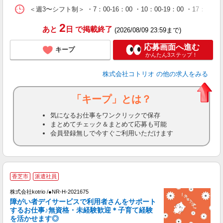
＜週3〜シフト制＞ ・7：00-16：00 ・10：00-19：00 ・1
2
あと
日
で掲載終了
(2026/08/09 23:59まで)
応募画面へ進む
キープ
かんたん3ステップ！
株式会社コトリオ
の他の求人をみる
「キープ」とは？
気になるお仕事をワンクリックで保存
まとめてチェック＆まとめて応募も可能
会員登録無しで今すぐご利用いただけます
香芝市
派遣社員
お
株式会社kotrio /●NR-H-2021675
女
障がい者デイサービスで利用者さんをサポート
ド
するお仕事♪無資格・未経験歓迎＊子育て経験
活
を活かせます◎