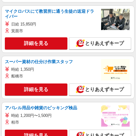
マイクロバスにて教習所に通う生徒の送迎ドラ
イバー
日給 15,850円
箕面市
詳細を見る
とりあえずキープ
スーパー資材の仕分け作業スタッフ
時給 1,350円
船橋市
詳細を見る
とりあえずキープ
アパレル用品や雑貨のピッキング検品
時給 1,200円〜1,500円
柏市
詳細を見る
とりあえずキープ