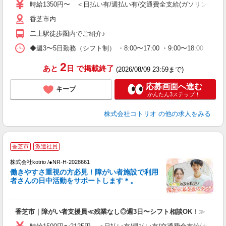
役
時給1350円〜 ＜日払い有/週払い有/交通費全支給(ガソリン代含む
香芝市内
二上駅徒歩圏内でご紹介♪
◆週3〜5日勤務（シフト制） ・8:00〜17:00 ・9:00〜18:00 
2
あと
日
で掲載終了
(2026/08/09 23:59まで)
応募画面へ進む
キープ
かんたん3ステップ！
株式会社コトリオ
の他の求人をみる
香芝市
派遣社員
株式会社kotrio /●NR-H-2028661
女
働きやすさ重視の方必見！障がい者施設で利用
ド
者さんの日中活動をサポートします＊。
活
ル
自
香芝市｜障がい者支援員≪残業なし◎週3日〜シフト相談OK！≫
役