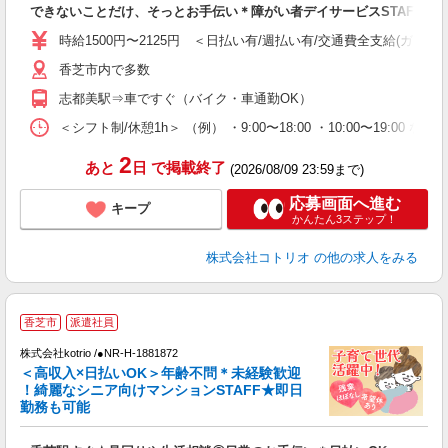
できないことだけ、そっとお手伝い＊障がい者デイサービスSTAFF
役
時給1500円〜2125円 ＜日払い有/週払い有/交通費全支給(ガソリ
香芝市内で多数
志都美駅⇒車ですぐ（バイク・車通勤OK）
＜シフト制/休憩1h＞ （例） ・9:00〜18:00 ・10:00〜19:00 な
2
あと
日
で掲載終了
(2026/08/09 23:59まで)
応募画面へ進む
キープ
かんたん3ステップ！
株式会社コトリオ
の他の求人をみる
【
香芝市
派遣社員
株式会社kotrio /●NR-H-1881872
女
＜高収入×日払いOK＞年齢不問＊未経験歓迎
ド
！綺麗なシニア向けマンションSTAFF★即日
活
勤務も可能
ル
自