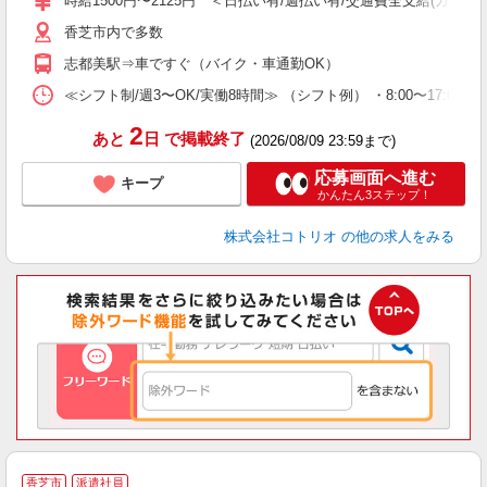
時給1500円〜2125円 ＜日払い有/週払い有/交通費全支給(ガソリ
香芝市内で多数
志都美駅⇒車ですぐ（バイク・車通勤OK）
≪シフト制/週3〜OK/実働8時間≫ （シフト例） ・8:00〜17:00 ・
2
あと
日
で掲載終了
(2026/08/09 23:59まで)
応募画面へ進む
キープ
かんたん3ステップ！
株式会社コトリオ
の他の求人をみる
・
香芝市
派遣社員