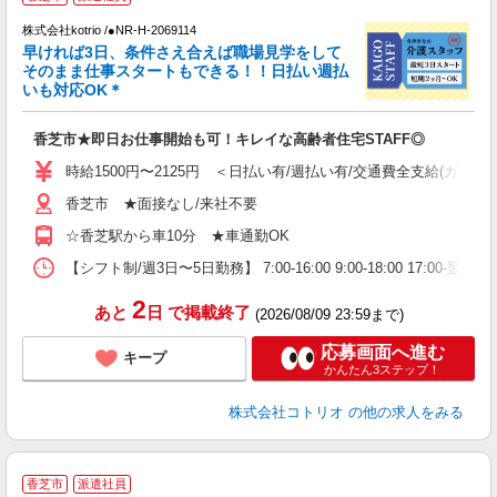
中
月
株式会社kotrio /●NR-H-2069114
早ければ3日、条件さえ合えば職場見学をして
女
そのまま仕事スタートもできる！！日払い週払
ド
いも対応OK＊
活
ル
香芝市★即日お仕事開始も可！キレイな高齢者住宅STAFF◎
自
時給1500円〜2125円 ＜日払い有/週払い有/交通費全支給(ガソリ
役
香芝市 ★面接なし/来社不要
☆香芝駅から車10分 ★車通勤OK
【シフト制/週3日〜5日勤務】 7:00-16:00 9:00-18:00 17:00
2
あと
日
で掲載終了
(2026/08/09 23:59まで)
応募画面へ進む
キープ
かんたん3ステップ！
株式会社コトリオ
の他の求人をみる
香芝市
派遣社員
は