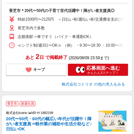
ル
自
香芝市＊20代〜50代の子育て世代活躍中！障がい者支援員◎
役
時給1500円〜2125円 ＜日払い有/週払い有/交通費全支給(ガソリ
香芝市内で多数
志都美駅⇒車ですぐ（バイク・車通勤OK）
≪シフト制/週3日〜OK≫ （例） ・9:30〜18:30 ・10:00〜19:00
2
あと
日
で掲載終了
(2026/08/09 23:59まで)
応募画面へ進む
キープ
かんたん3ステップ！
株式会社コトリオ
の他の求人をみる
香芝市
派遣社員
株式会社kotrio /●NR-H-1882199
20代〜50代・60代の幅広い年代が活躍中！障
女
がい者支援員⇒軽作業の補助や生活介助など♪
ド
日払いOK
活