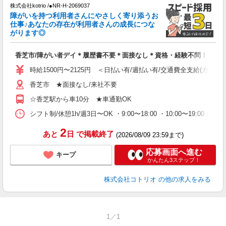
株式会社kotrio /●NR-H-2069037
女
障がいを持つ利用者さんにやさしく寄り添うお
ド
仕事♪あなたの存在が利用者さんの成長につな
活
がります◎
ル
自
香芝市/障がい者デイ＊履歴書不要＊面接なし＊資格・経験不問！
役
時給1500円〜2125円 ＜日払い有/週払い有/交通費全支給(ガソリ
香芝市 ★面接なし/来社不要
☆香芝駅から車10分 ★車通勤OK
シフト制/休憩1h/週3日〜OK ・9:00〜18:00 ・10:00〜19:00 な
2
あと
日
で掲載終了
(2026/08/09 23:59まで)
応募画面へ進む
キープ
かんたん3ステップ！
株式会社コトリオ
の他の求人をみる
1／1