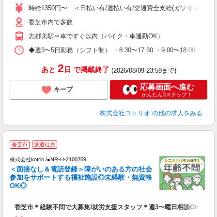
役
時給1350円〜 ＜日払い有/週払い有/交通費全支給(ガソリン代含む
香芝市内で多数
志都美駅⇒車ですぐ以内（バイク・車通勤OK）
◆週3〜5日勤務（シフト制） ・8:30〜17:30 ・9:00〜18:00 
2
あと
日
で掲載終了
(2026/08/09 23:59まで)
応募画面へ進む
キープ
かんたん3ステップ！
株式会社コトリオ
の他の求人をみる
香芝市
派遣社員
ン
株式会社kotrio /●NR-H-2100259
女
＜面接なし＆電話登録＞障がいのある方の社会
ド
参加をサポートする福祉施設◎未経験・無資格
活
OK◎
ル
自
香芝市＊経験不問で大募集!就労支援スタッフ＊週3〜曜日相談OK