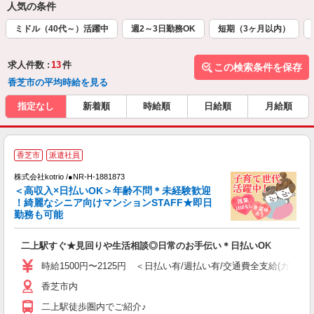
人気の条件
ミドル（40代～）活躍中
週2～3日勤務OK
短期（3ヶ月以内）
求人件数 :
13
件
この検索条件を保存
香芝市の平均時給を見る
指定なし
新着順
時給順
日給順
月給順
【
香芝市
派遣社員
株式会社kotrio /●NR-H-1881873
女
＜高収入×日払いOK＞年齢不問＊未経験歓迎
ド
！綺麗なシニア向けマンションSTAFF★即日
活
勤務も可能
ル
自
二上駅すぐ★見回りや生活相談◎日常のお手伝い＊日払いOK
役
時給1500円〜2125円 ＜日払い有/週払い有/交通費全支給(ガソリ
香芝市内
二上駅徒歩圏内でご紹介♪