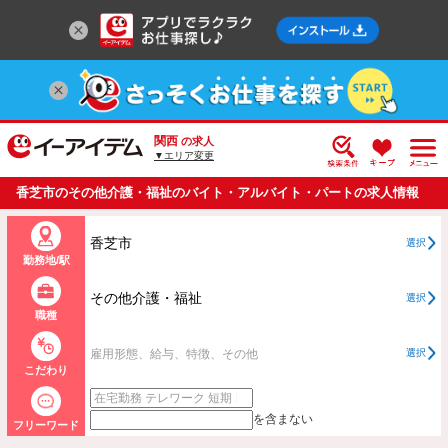
関西
の求人
▼エリア変更
香芝市のその他介護・福祉のバイト・アルバイト・パートの求人情報
一覧
香芝市
選択
勤務地/駅
その他介護・福祉
選択
職種
雇用形態、給与、特徴、その他
選択
こだわり
を含まない
フリーワード