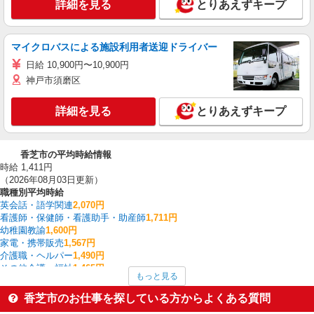
詳細を見る
とりあえずキープ
マイクロバスによる施設利用者送迎ドライバー
日給 10,900円〜10,900円
神戸市須磨区
詳細を見る
とりあえずキープ
香芝市の平均時給情報
時給 1,411円
（2026年08月03日更新）
職種別平均時給
英会話・語学関連
2,070円
看護師・保健師・看護助手・助産師
1,711円
幼稚園教諭
1,600円
家電・携帯販売
1,567円
介護職・ヘルパー
1,490円
その他介護・福祉
1,465円
もっと見る
保育士・保育補助
1,408円
フォークリフト
1,400円
香芝市のお仕事を探している方からよくある質問
レストラン・専門料理店
1,375円