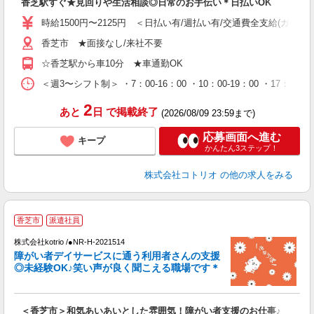
香芝駅すぐ★見回りや生活相談◎日常のお手伝い＊日払いOK
役
時給1500円〜2125円 ＜日払い有/週払い有/交通費全支給(ガソリ
香芝市 ★面接なし/来社不要
☆香芝駅から車10分 ★車通勤OK
＜週3〜シフト制＞ ・7：00-16：00 ・10：00-19：00 ・1
2
あと
日
で掲載終了
(2026/08/09 23:59まで)
応募画面へ進む
キープ
かんたん3ステップ！
株式会社コトリオ
の他の求人をみる
香芝市
派遣社員
ト
株式会社kotrio /●NR-H-2021514
女
障がい者デイサービスに通う利用者さんの支援
ド
◎未経験OK♪笑い声が良く聞こえる職場です＊
活
ル
自
＜香芝市＞和気あいあいとした雰囲気！障がい者支援のお仕事♪