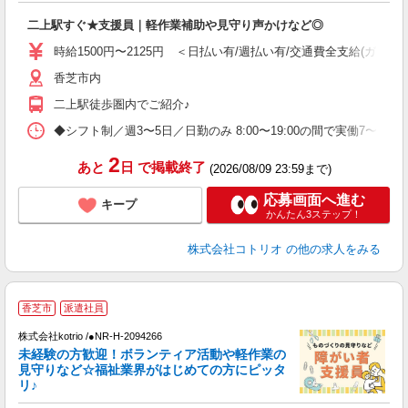
ル
二上駅すぐ★支援員｜軽作業補助や見守り声かけなど◎
自
時給1500円〜2125円 ＜日払い有/週払い有/交通費全支給(ガソリ
役
香芝市内
二上駅徒歩圏内でご紹介♪
◆シフト制／週3〜5日／日勤のみ 8:00〜19:00の間で実働7〜8
2
あと
日
で掲載終了
(2026/08/09 23:59まで)
応募画面へ進む
キープ
かんたん3ステップ！
株式会社コトリオ
の他の求人をみる
日
香芝市
派遣社員
株式会社kotrio /●NR-H-2094266
女
未経験の方歓迎！ボランティア活動や軽作業の
ド
見守りなど☆福祉業界がはじめての方にピッタ
活
リ♪
ル