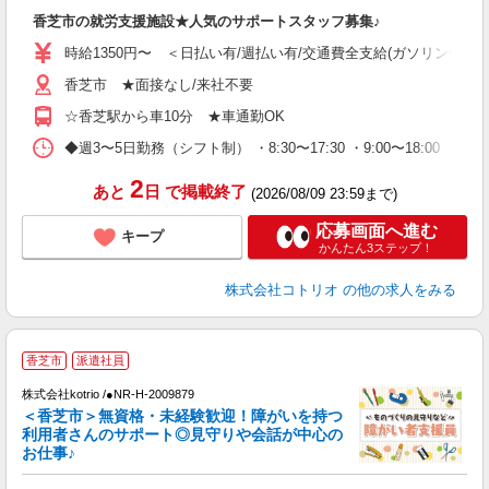
自
香芝市の就労支援施設★人気のサポートスタッフ募集♪
役
時給1350円〜 ＜日払い有/週払い有/交通費全支給(ガソリン代含む
香芝市 ★面接なし/来社不要
☆香芝駅から車10分 ★車通勤OK
◆週3〜5日勤務（シフト制） ・8:30〜17:30 ・9:00〜18:00 
2
あと
日
で掲載終了
(2026/08/09 23:59まで)
応募画面へ進む
キープ
かんたん3ステップ！
株式会社コトリオ
の他の求人をみる
応
香芝市
派遣社員
代
株式会社kotrio /●NR-H-2009879
女
＜香芝市＞無資格・未経験歓迎！障がいを持つ
ド
利用者さんのサポート◎見守りや会話が中心の
活
お仕事♪
ル
自