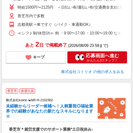
役
時給1500円〜2125円 ＜日払い有/週払い有/交通費全支給(ガソリ
香芝市内で多数
志都美駅⇒車ですぐ（バイク・車通勤OK）
≪シフト制/休憩1h≫ 例 ・9:00〜17:00 ・10:00〜19:00 など 
2
あと
日
で掲載終了
(2026/08/09 23:59まで)
応募画面へ進む
キープ
かんたん3ステップ！
株式会社コトリオ
の他の求人をみる
無
香芝市
派遣社員
株式会社kotrio /●NR-H-2102302
女
未経験からリーダー候補へ！人柄重視◎福祉業
ド
界での経験があなたの新たなスキルになります
活
☆
ル
自
香芝市＊就労支援でのサポート業務*土日祝休み♪