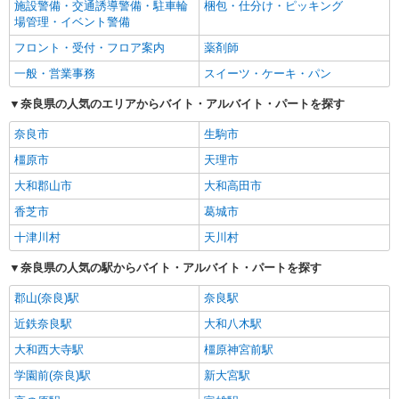
施設警備・交通誘導警備・駐車輪
梱包・仕分け・ピッキング
場管理・イベント警備
フロント・受付・フロア案内
薬剤師
一般・営業事務
スイーツ・ケーキ・パン
奈良県の人気のエリアからバイト・アルバイト・パートを探す
奈良市
生駒市
橿原市
天理市
大和郡山市
大和高田市
香芝市
葛城市
十津川村
天川村
奈良県の人気の駅からバイト・アルバイト・パートを探す
郡山(奈良)駅
奈良駅
近鉄奈良駅
大和八木駅
大和西大寺駅
橿原神宮前駅
学園前(奈良)駅
新大宮駅