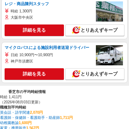
レジ・商品陳列スタッフ
時給 1,300円
大阪市中央区
詳細を見る
とりあえずキープ
マイクロバスによる施設利用者送迎ドライバー
日給 10,900円〜10,900円
神戸市須磨区
詳細を見る
とりあえずキープ
香芝市の平均時給情報
時給 1,411円
（2026年08月03日更新）
職種別平均時給
英会話・語学関連
2,070円
看護師・保健師・看護助手・助産師
1,711円
幼稚園教諭
1,600円
家電・携帯販売
1,567円