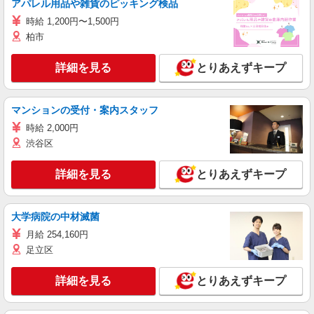
アパレル用品や雑貨のピッキング検品
時給 1,200円〜1,500円
柏市
詳細を見る
とりあえずキープ
マンションの受付・案内スタッフ
時給 2,000円
渋谷区
詳細を見る
とりあえずキープ
大学病院の中材滅菌
月給 254,160円
足立区
詳細を見る
とりあえずキープ