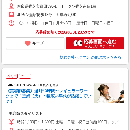
奈良県香芝市鎌田390-1 オークワ香芝南店1階
JR五位堂駅徒歩13分 ※車通勤OK
《シフト制》 ［休日］月4〜8日 ［定休日］日曜日・祝日 ［営業時
応募締め切り2026/08/31 23:59まで
応募画面へ進む
キープ
かんたん3ステップ！
株式会社ハクブン
の他の求人をみる
香芝市
パート
す
HAIR SALON IWASAKI 奈良香芝南店
《美容師募集》週1日3時間〜レギュラーワー
クまで！主婦（夫）・幅広い年代が活躍してい
ます
未
W
美容師スタイリスト
時給1,100円〜1,600円 土曜・日曜・祝日は時給100円アップ ※