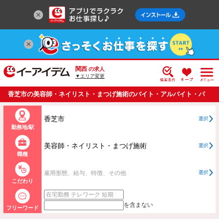
関西
の求人
▼エリア変更
香芝市の美容師・ネイリスト・まつげ施術のバイト・アルバイト・パ
ートの求人情報一覧
香芝市
選択
勤務地/駅
美容師・ネイリスト・まつげ施術
選択
職種
雇用形態、給与、特徴、その他
選択
こだわり
を含まない
フリーワード