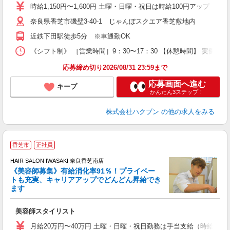
時給1,150円〜1,600円 土曜・日曜・祝日は時給100円アップ ※
奈良県香芝市磯壁3-40-1 じゃんぼスクエア香芝敷地内
近鉄下田駅徒歩5分 ※車通勤OK
《シフト制》 ［営業時間］9：30〜17：30 【休憩時間】 実働6
応募締め切り2026/08/31 23:59まで
応募画面へ進む
キープ
かんたん3ステップ！
株式会社ハクブン
の他の求人をみる
香芝市
正社員
HAIR SALON IWASAKI 奈良香芝南店
《美容師募集》有給消化率91％！プライベー
トも充実、キャリアアップでどんどん昇給でき
択
ます
昇
美容師スタイリスト
月給20万円〜40万円 土曜・日曜・祝日勤務は手当支給（時給換算1