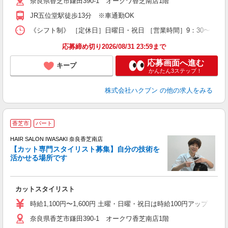
奈良県香芝市鎌田390-1 オークワ香芝南店1階
JR五位堂駅徒歩13分 ※車通勤OK
《シフト制》 ［定休日］日曜日・祝日 ［営業時間］9：30〜17：0
応募締め切り2026/08/31 23:59まで
応募画面へ進む
キープ
かんたん3ステップ！
株式会社ハクブン
の他の求人をみる
香芝市
パート
HAIR SALON IWASAKI 奈良香芝南店
【カット専門スタイリスト募集】自分の技術を
活かせる場所です
る
未
W
カットスタイリスト
時給1,100円〜1,600円 土曜・日曜・祝日は時給100円アップ ※
奈良県香芝市鎌田390-1 オークワ香芝南店1階