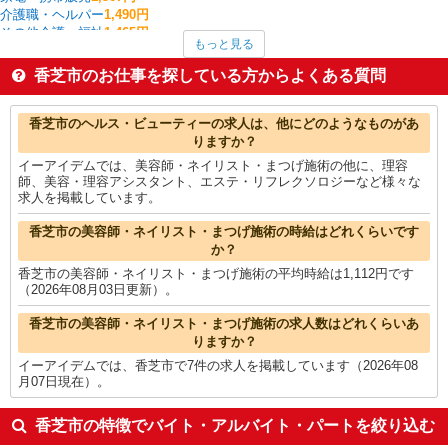
介護職・ヘルパー
1,490円
その他介護・福祉
1,465円
もっと見る
保育士・保育補助
1,408円
フォークリフト
1,400円
香芝市のお仕事を探している方からよくある質問
レストラン・専門料理店
1,375円
金属加工
1,340円
香芝市の他の職種の平均時給を見る
香芝市のヘルス・ビューティーの求人は、他にどのようなものがあ
りますか？
イーアイデムでは、美容師・ネイリスト・まつげ施術の他に、理容
師、美容・理容アシスタント、エステ・リフレクソロジーなど様々な
求人を掲載しています。
香芝市の美容師・ネイリスト・まつげ施術の時給はどれくらいです
か？
香芝市の美容師・ネイリスト・まつげ施術の平均時給は1,112円です
（2026年08月03日更新）。
香芝市の美容師・ネイリスト・まつげ施術の求人数はどれくらいあ
りますか？
イーアイデムでは、香芝市で7件の求人を掲載しています（2026年08
月07日現在）。
香芝市の特徴でバイト・アルバイト・パートを絞り込む