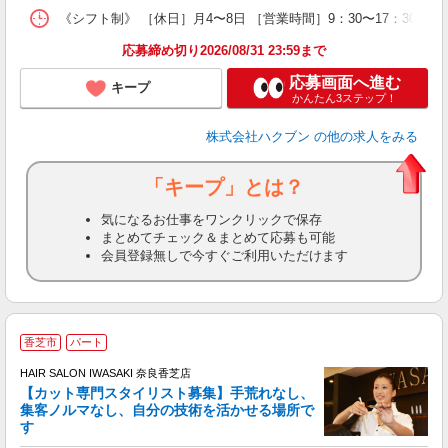
《シフト制》 ［休日］月4〜8日 ［営業時間］9：30〜17：30
応募締め切り2026/08/31 23:59まで
応募画面へ進む
キープ
かんたん3ステップ！
株式会社ハクブン
の他の求人をみる
「キープ」とは？
気になるお仕事をワンクリックで保存
まとめてチェック＆まとめて応募も可能
会員登録無しで今すぐご利用いただけます
香芝市
パート
HAIR SALON IWASAKI 奈良香芝店
【カット専門スタイリスト募集】手荒れなし、
集客ノルマなし、自分の技術を活かせる場所で
る
す
未