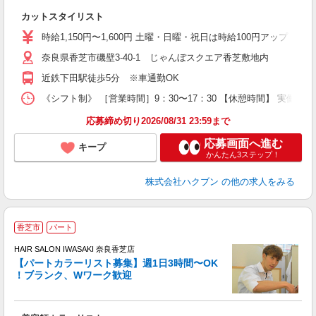
W
カットスタイリスト
時給1,150円〜1,600円 土曜・日曜・祝日は時給100円アップ ※
奈良県香芝市磯壁3-40-1 じゃんぼスクエア香芝敷地内
近鉄下田駅徒歩5分 ※車通勤OK
《シフト制》 ［営業時間］9：30〜17：30 【休憩時間】 実働6
応募締め切り2026/08/31 23:59まで
応募画面へ進む
キープ
かんたん3ステップ！
株式会社ハクブン
の他の求人をみる
香芝市
パート
HAIR SALON IWASAKI 奈良香芝店
【パートカラーリスト募集】週1日3時間〜OK
！ブランク、Wワーク歓迎
う
未
W