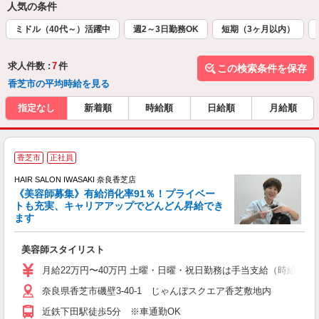
人気の条件
ミドル（40代～）活躍中
週2～3日勤務OK
短期（3ヶ月以内）
求人件数 :
7
件
この検索条件を保存
香芝市の平均時給を見る
指定なし
新着順
時給順
日給順
月給順
香芝市
正社員
HAIR SALON IWASAKI 奈良香芝店
《美容師募集》有給消化率91％！プライベー
トも充実、キャリアアップでどんどん昇給でき
択
ます
昇
美容師スタイリスト
月給22万円〜40万円 土曜・日曜・祝日勤務は手当支給（時給換算1
奈良県香芝市磯壁3-40-1 じゃんぼスクエア香芝敷地内
近鉄下田駅徒歩5分 ※車通勤OK