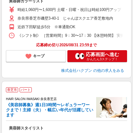
美容師カラーリスト
時給1,060円〜1,600円 土曜・日曜・祝日は時給100円アップ ※
奈良県香芝市磯壁3-40-1 じゃんぼスクエア香芝敷地内
近鉄下田駅徒歩5分 ※車通勤OK
《シフト制》 ［営業時間］9：30〜17：30 【休憩時間】 実働6
応募締め切り2026/08/31 23:59まで
応募画面へ進む
キープ
かんたん3ステップ！
株式会社ハクブン
の他の求人をみる
香芝市
パート
す
HAIR SALON IWASAKI 奈良香芝店
《美容師募集》週1日3時間〜レギュラーワー
クまで！主婦（夫）・幅広い年代が活躍してい
ます
未
W
美容師スタイリスト