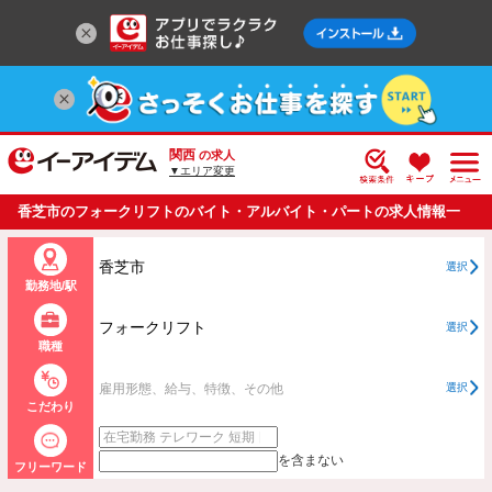
関西
の求人
▼エリア変更
香芝市のフォークリフトのバイト・アルバイト・パートの求人情報一
覧
香芝市
選択
勤務地/駅
フォークリフト
選択
職種
雇用形態、給与、特徴、その他
選択
こだわり
を含まない
フリーワード