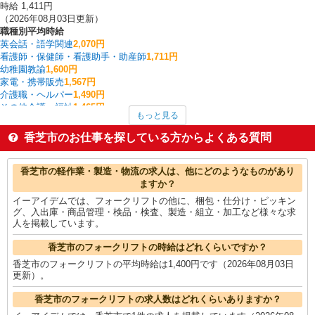
時給 1,411円
（2026年08月03日更新）
職種別平均時給
英会話・語学関連
2,070円
看護師・保健師・看護助手・助産師
1,711円
幼稚園教諭
1,600円
家電・携帯販売
1,567円
介護職・ヘルパー
1,490円
その他介護・福祉
1,465円
もっと見る
保育士・保育補助
1,408円
フォークリフト
1,400円
香芝市のお仕事を探している方からよくある質問
レストラン・専門料理店
1,375円
金属加工
1,340円
香芝市の他の職種の平均時給を見る
香芝市の軽作業・製造・物流の求人は、他にどのようなものがあり
ますか？
イーアイデムでは、フォークリフトの他に、梱包・仕分け・ピッキン
グ、入出庫・商品管理・検品・検査、製造・組立・加工など様々な求
人を掲載しています。
香芝市のフォークリフトの時給はどれくらいですか？
香芝市のフォークリフトの平均時給は1,400円です（2026年08月03日
更新）。
香芝市のフォークリフトの求人数はどれくらいありますか？