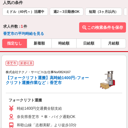
人気の条件
ミドル（40代～）活躍中
週2～3日勤務OK
短期（3ヶ月以内）
求人件数 :
1
件
この検索条件を保存
香芝市の平均時給を見る
指定なし
新着順
時給順
日給順
月給順
香芝市
派遣社員
株式会社テクノ・サービス/お仕事No/0824167
【フォークリフト運搬】高時給1400円♪フォー
クリフト運搬作業など：香芝市
だ
フォークリフト運搬
履
ラ
時給1400円交通費全額支給
O
奈良県香芝市 ＊車・バイク通勤OK
格
和歌山線「志都美駅」より徒歩10分