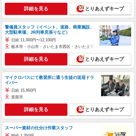
詳細を見る
とりあえずキープ
警備員スタッフ（イベント、道路、商業施設、
大型駐車場、JR列車見張りなど）
日給 11,000円〜12,100円
栃木市・小山市・さいたま市西区・さいたま市岩槻区・久喜市・蓮田
詳細を見る
とりあえずキープ
マイクロバスにて教習所に通う生徒の送迎ドラ
イバー
日給 15,850円
箕面市
詳細を見る
とりあえずキープ
スーパー資材の仕分け作業スタッフ
時給 1,350円