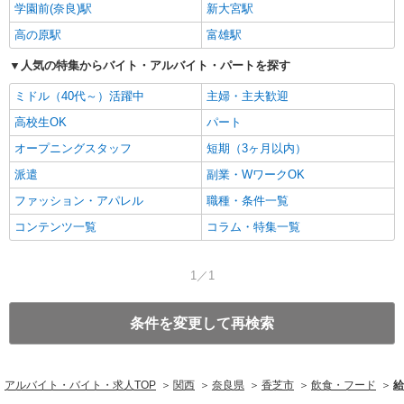
学園前(奈良)駅
新大宮駅
高の原駅
富雄駅
人気の特集からバイト・アルバイト・パートを探す
ミドル（40代～）活躍中
主婦・主夫歓迎
高校生OK
パート
オープニングスタッフ
短期（3ヶ月以内）
派遣
副業・WワークOK
ファッション・アパレル
職種・条件一覧
コンテンツ一覧
コラム・特集一覧
1／1
条件を変更して再検索
アルバイト・バイト・求人TOP
関西
奈良県
香芝市
飲食・フード
給