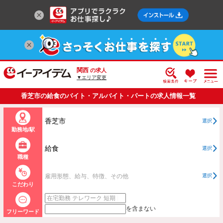
関西
の求人
▼エリア変更
香芝市の給食のバイト・アルバイト・パートの求人情報一覧
香芝市
選択
勤務地/駅
給食
選択
職種
雇用形態、給与、特徴、その他
選択
こだわり
を含まない
フリーワード