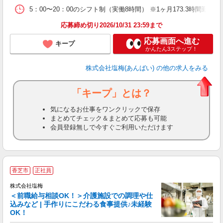
5：00〜20：00のシフト制（実働8時間） ※1ヶ月173.3時間勤
応募締め切り2026/10/31 23:59まで
応募画面へ進む
キープ
かんたん3ステップ！
株式会社塩梅(あんばい)
の他の求人をみる
「キープ」とは？
気になるお仕事をワンクリックで保存
まとめてチェック＆まとめて応募も可能
会員登録無しで今すぐご利用いただけます
香芝市
正社員
株式会社塩梅
＜前職給与相談OK！＞介護施設での調理や仕
込みなど | 手作りにこだわる食事提供♪未経験
OK！