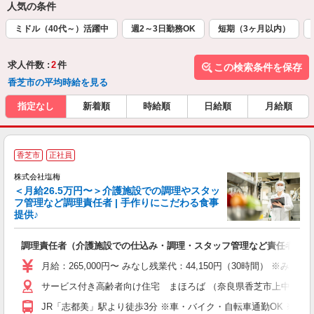
人気の条件
ミドル（40代～）活躍中
週2～3日勤務OK
短期（3ヶ月以内）
求人件数 :
2
件
この検索条件を保存
香芝市の平均時給を見る
指定なし
新着順
時給順
日給順
月給順
香芝市
正社員
株式会社塩梅
＜月給26.5万円〜＞介護施設での調理やスタッ
フ管理など調理責任者 | 手作りにこだわる食事
提供♪
さ
調理責任者（介護施設での仕込み・調理・スタッフ管理など責任者業務
入
躍
月給：265,000円〜 みなし残業代：44,150円（30時間）
賞
サービス付き高齢者向け住宅 まほろば （奈良県香芝市上中１１
O
JR「志都美」駅より徒歩3分 ※車・バイク・自転車通勤OK ※交