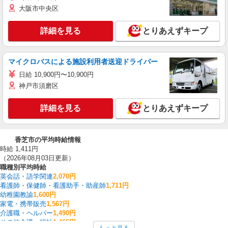
大阪市中央区
詳細を見る
とりあえずキープ
マイクロバスによる施設利用者送迎ドライバー
日給 10,900円〜10,900円
神戸市須磨区
詳細を見る
とりあえずキープ
香芝市の平均時給情報
時給 1,411円
（2026年08月03日更新）
職種別平均時給
英会話・語学関連
2,070円
看護師・保健師・看護助手・助産師
1,711円
幼稚園教諭
1,600円
家電・携帯販売
1,567円
介護職・ヘルパー
1,490円
その他介護・福祉
1,465円