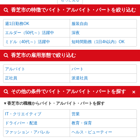
もっと見る
保育士・保育補助
1,408円
フォークリフト
1,400円
香芝市の特徴でバイト・アルバイト・パートを絞り込む
レストラン・専門料理店
1,375円
金属加工
1,340円
週1日勤務OK
服装自由
香芝市の他の職種の平均時給を見る
エルダー（50代～）活躍中
深夜
ミドル（40代～）活躍中
短時間勤務（1日4h以内）OK
香芝市の雇用形態で絞り込む
アルバイト
パート
正社員
派遣社員
その他の条件でバイト・アルバイト・パートを探す
香芝市の職種からバイト・アルバイト・パートを探す
IT・クリエイティブ
営業
ドライバー・配達
教育・保育
ファッション・アパレル
ヘルス・ビューティー