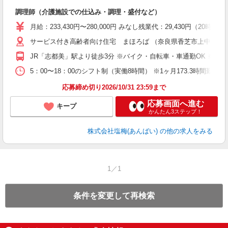
さ
調理師（介護施設での仕込み・調理・盛付など）
入
躍
月給：233,430円〜280,000円 みなし残業代：29,430
賞
サービス付き高齢者向け住宅 まほろば （奈良県香芝市上中１１
O
JR「志都美」駅より徒歩3分 ※バイク・自転車・車通勤OK ※交
5：00〜18：00のシフト制（実働8時間） ※1ヶ月173.3時間勤
応募締め切り2026/10/31 23:59まで
応募画面へ進む
キープ
かんたん3ステップ！
株式会社塩梅(あんばい)
の他の求人をみる
1／1
条件を変更して再検索