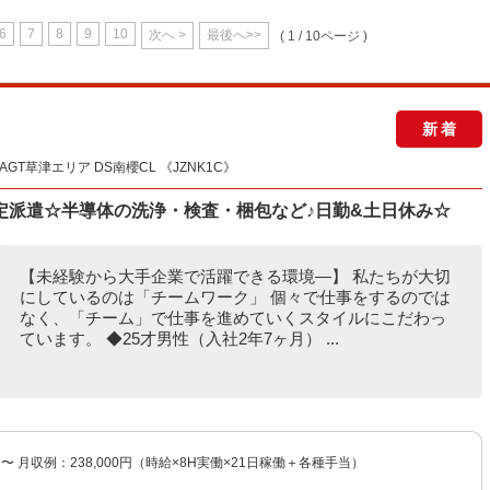
6
7
8
9
10
次へ >
最後へ>>
( 1 / 10ページ )
新着
GT草津エリア DS南櫻CL 《JZNK1C》
定派遣☆半導体の洗浄・検査・梱包など♪日勤&土日休み☆
【未経験から大手企業で活躍できる環境―】 私たちが大切
にしているのは「チームワーク」 個々で仕事をするのでは
なく、「チーム」で仕事を進めていくスタイルにこだわっ
ています。 ◆25才男性（入社2年7ヶ月） ...
円〜 月収例：238,000円（時給×8H実働×21日稼働＋各種手当）