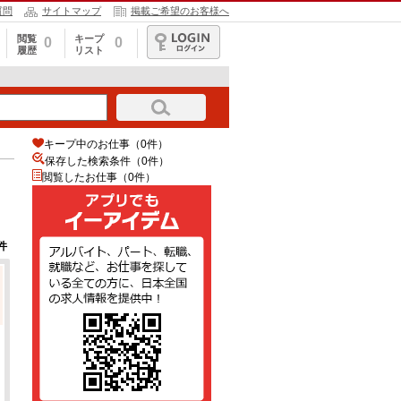
質問
サイトマップ
掲載ご希望のお客様へ
閲覧
キープ
0
0
履歴
リスト
ログイン
キープ中のお仕事（0件）
保存した検索条件（
0
件）
閲覧したお仕事（0件）
件