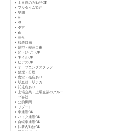
土日祝のみ勤務OK
フルタイム歓迎
早朝
朝
昼
夕方
夜
深夜
服装自由
髪型・髪色自由
髭（ひげ）OK
ネイルOK
ピアスOK
オープニングスタッフ
禁煙・分煙
食堂・売店あり
駅直結・駅チカ
託児所あり
上場企業・上場企業のグルー
プ会社
公的機関
リゾート
車通勤OK
バイク通勤OK
自転車通勤OK
扶養内勤務OK