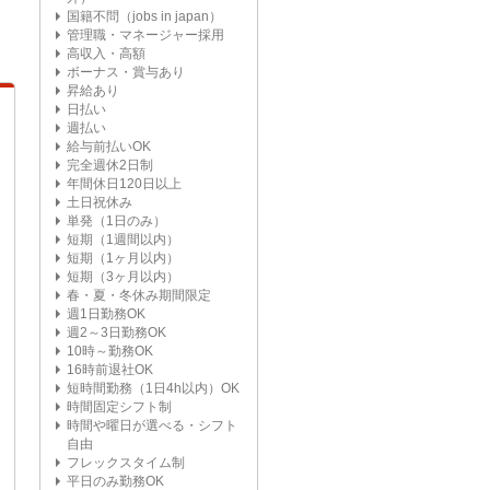
国籍不問（jobs in japan）
管理職・マネージャー採用
高収入・高額
ボーナス・賞与あり
昇給あり
日払い
週払い
給与前払いOK
完全週休2日制
年間休日120日以上
土日祝休み
単発（1日のみ）
短期（1週間以内）
短期（1ヶ月以内）
短期（3ヶ月以内）
春・夏・冬休み期間限定
週1日勤務OK
週2～3日勤務OK
10時～勤務OK
16時前退社OK
短時間勤務（1日4h以内）OK
時間固定シフト制
時間や曜日が選べる・シフト
自由
フレックスタイム制
平日のみ勤務OK