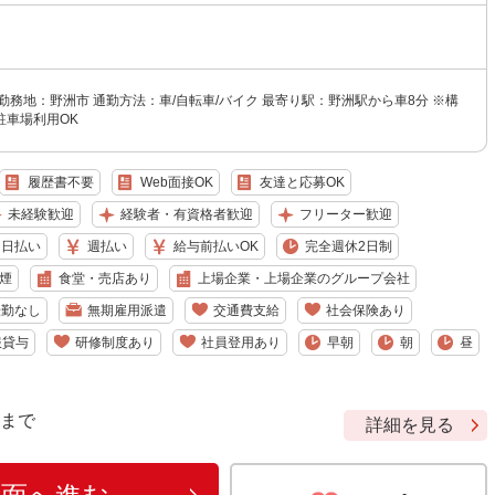
勤務地：野洲市 通勤方法：車/自転車/バイク 最寄り駅：野洲駅から車8分 ※構
駐車場利用OK
履歴書不要
Web面接OK
友達と応募OK
未経験歓迎
経験者・有資格者歓迎
フリーター歓迎
日払い
週払い
給与前払いOK
完全週休2日制
煙
食堂・売店あり
上場企業・上場企業のグループ会社
転勤なし
無期雇用派遣
交通費支給
社会保険あり
服貸与
研修制度あり
社員登用あり
早朝
朝
昼
9 まで
詳細を見る