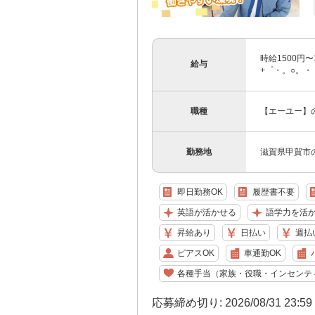
時給1500円
給与
+゜・。○。・゜
職種
【エーユー】
勤務地
滋賀県甲賀市
即日勤務OK
履歴書不要
英語が活かせる
語学力を活
昇給あり
日払い
週払
ピアスOK
車通勤OK
各種手当（家族・役職・インセンテ
応募締め切り: 2026/08/31 23:5