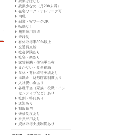
残業ほぼなし
残業少なめ（月20h未満）
在宅ワーク・テレワーク可
内職
副業・WワークOK
転勤なし
無期雇用派遣
登録制
有休取得率80%以上
交通費支給
社会保険あり
社宅・寮あり
家賃補助・住宅手当有
まかない・食事補助
産休・育休取得実績あり
退職金・財形貯蓄制度あり
入社祝い金あり
各種手当（家族・役職・イン
センティブなど）あり
社割・特典あり
送迎あり
制服貸与
研修制度あり
社員登用あり
資格取得支援制度あり