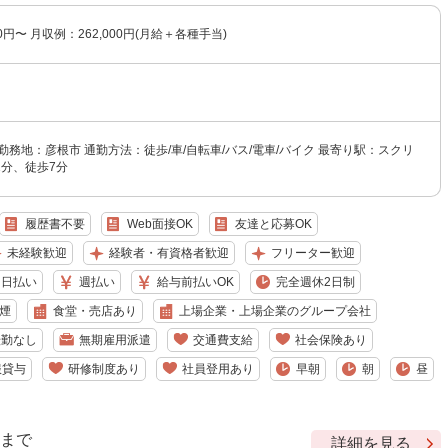
00円〜 月収例：262,000円(月給＋各種手当)
勤務地：彦根市 通勤方法：徒歩/車/自転車/バス/電車/バイク 最寄り駅：スクリ
1分、徒歩7分
履歴書不要
Web面接OK
友達と応募OK
未経験歓迎
経験者・有資格者歓迎
フリーター歓迎
日払い
週払い
給与前払いOK
完全週休2日制
煙
食堂・売店あり
上場企業・上場企業のグループ会社
転勤なし
無期雇用派遣
交通費支給
社会保険あり
服貸与
研修制度あり
社員登用あり
早朝
朝
昼
9 まで
詳細を見る