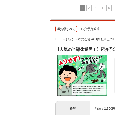
1
2
3
4
5
滋賀県すべて
紹介予定派遣
UTエージェント株式会社 AGT関西第三CU A
【人気の半導体業界！】紹介予
給与
時給：1,300