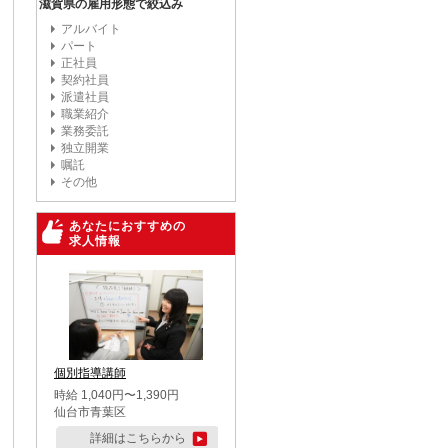
滋賀県の雇用形態で絞込み
アルバイト
パート
正社員
契約社員
派遣社員
職業紹介
業務委託
独立開業
嘱託
その他
あなたにおすすめの
求人情報
個別指導講師
時給 1,040円〜1,390円
仙台市青葉区
詳細はこちらから