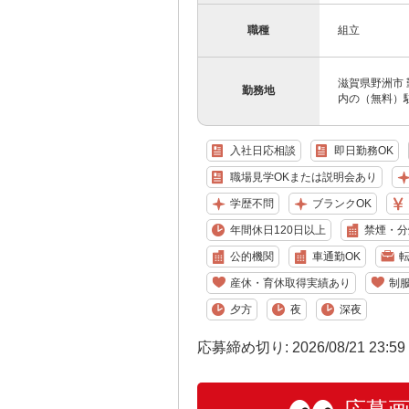
職種
組立
滋賀県野洲市 
勤務地
内の（無料）
入社日応相談
即日勤務OK
職場見学OKまたは説明会あり
学歴不問
ブランクOK
年間休日120日以上
禁煙・分
公的機関
車通勤OK
産休・育休取得実績あり
制
夕方
夜
深夜
応募締め切り: 2026/08/21 23:5