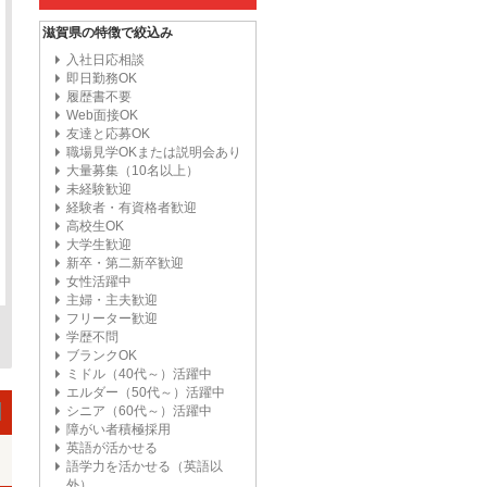
滋賀県の特徴で絞込み
入社日応相談
即日勤務OK
履歴書不要
Web面接OK
友達と応募OK
職場見学OKまたは説明会あり
大量募集（10名以上）
未経験歓迎
経験者・有資格者歓迎
高校生OK
大学生歓迎
新卒・第二新卒歓迎
女性活躍中
主婦・主夫歓迎
フリーター歓迎
学歴不問
ブランクOK
ミドル（40代～）活躍中
エルダー（50代～）活躍中
シニア（60代～）活躍中
障がい者積極採用
英語が活かせる
語学力を活かせる（英語以
外）