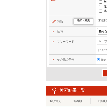
契
職
嘱
未選択
選択・変更
特徴
給与
フリーワード
その他の条件
指定
この
検索結果一覧
並び替え ：
新着順
時給順