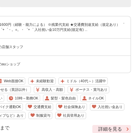
〜1600円（経験・能力による） ※残業代支給 ★交通費別途支給（規定あり） ゜
+゜・。○。・゜+゜ 入社祝い金10万円支給(規定有) ...
の店舗スタッフ
のauショップ
Web面接OK
未経験歓迎
ミドル（40代～）活躍中
かせる（英語以外）
高収入・高額
ボーナス・賞与あり
い
10時～勤務OK
髪型・髪色自由
ネイルOK
バイク通勤OK
交通費支給
社会保険あり
入社祝い金あり
ィブなど）あり
制服貸与
社員登用あり
9 まで
詳細を見る