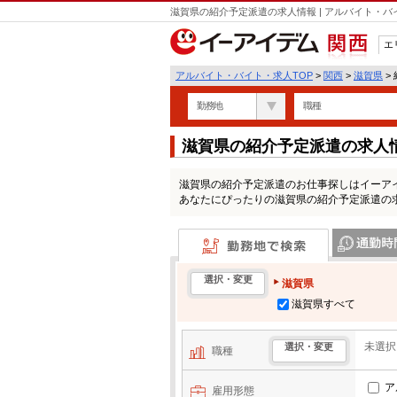
滋賀県の紹介予定派遣の求人情報 | アルバイト・
エ
関西
アルバイト・バイト・求人TOP
>
関西
>
滋賀県
>
勤務地
職種
滋賀県の紹介予定派遣の求人
滋賀県の紹介予定派遣のお仕事探しはイーア
あなたにぴったりの滋賀県の紹介予定派遣の
勤務地で検索
通勤時間・区
選択・変更
滋賀県
滋賀県すべて
未選択
選択・変更
職種
ア
雇用形態