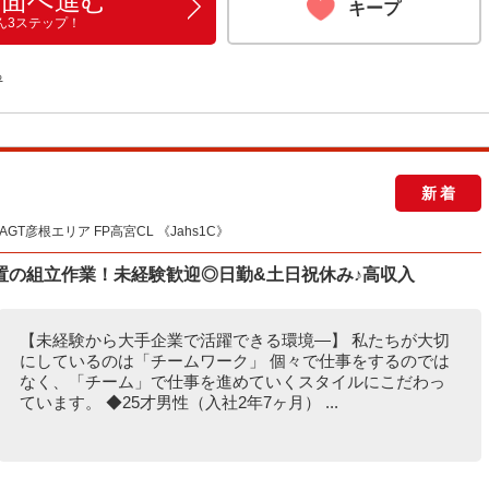
画面へ進む
キープ
ん3ステップ！
る
新着
GT彦根エリア FP高宮CL 《Jahs1C》
置の組立作業！未経験歓迎◎日勤&土日祝休み♪高収入
【未経験から大手企業で活躍できる環境―】 私たちが大切
にしているのは「チームワーク」 個々で仕事をするのでは
なく、「チーム」で仕事を進めていくスタイルにこだわっ
ています。 ◆25才男性（入社2年7ヶ月） ...