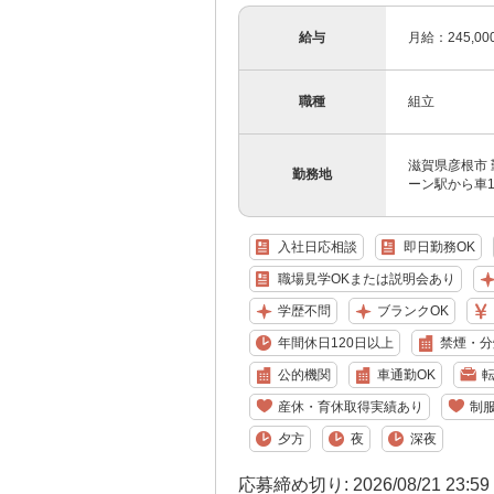
給与
月給：245,0
職種
組立
滋賀県彦根市 
勤務地
ーン駅から車
入社日応相談
即日勤務OK
職場見学OKまたは説明会あり
学歴不問
ブランクOK
年間休日120日以上
禁煙・分
公的機関
車通勤OK
産休・育休取得実績あり
制
夕方
夜
深夜
応募締め切り: 2026/08/21 23:5