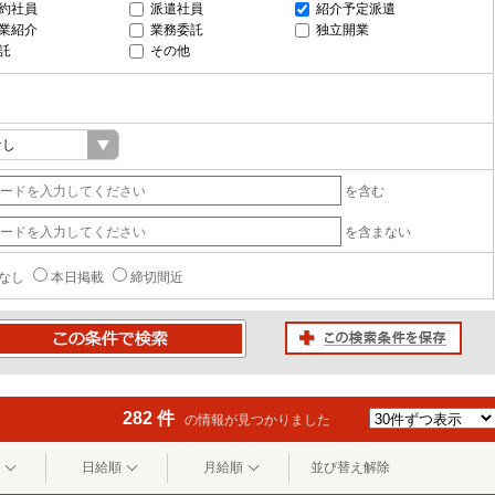
約社員
派遣社員
紹介予定派遣
業紹介
業務委託
独立開業
託
その他
を含む
を含まない
なし
本日掲載
締切間近
この検索条件を保存
条件で検索
282 件
の情報が見つかりました
日給順
月給順
並び替え解除