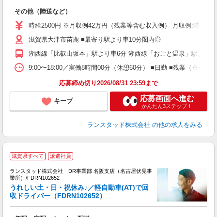
払
その他（陸送など）
時給2500円 ※月収例42万円（残業等含む収入例） 月収例:時給2
滋賀県大津市苗鹿 ■最寄り駅より車10分圏内◎
湖西線「比叡山坂本」駅より車6分 湖西線「おごと温泉」駅より車9
9:00〜18:00／実働8時間00分（休憩60分） ■日勤 ■残業
応募締め切り2026/08/31 23:59まで
応募画面へ進む
キープ
かんたん3ステップ！
ランスタッド株式会社
の他の求人をみる
滋賀県すべて
派遣社員
験
い
ランスタッド株式会社 DR事業部 名阪支店（名古屋伏見事
業所）/FDRN102652
立
うれしい土・日・祝休み♪／軽自動車(AT)で回
い
収ドライバー（FDRN102652）
未