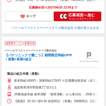
応募締め切り2027/06/20 23:59まで
応募画面へ進む
キープ
かんたん3ステップ！
パーソルファクトリーパートナーズ株式会社
の他の求人をみる
◆
滋賀県すべて
派遣社員
◎
パーソルファクトリーパートナーズ株式会社
【パナソニックで働こう】期間限定時給UP中
日
！夜勤×長期×組立
大
婦
い
製品の組立作業（夜勤）
宅
基本時給1400円・深夜時給1750円 ※交通費全額支給（規定あり） 
滋賀県草津市野路東2丁目3-1-1
JR東海道本線 南草津駅 「南草津駅」から車10分 ・JR東海道
【夜勤】 20:15〜翌4:45 休憩45分 ［実働］7時間45分 【就労