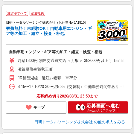
◎
滋賀県すべて
派遣社員
n
日研トータルソーシング株式会社（お仕事No.8A1510）
ー
寮費無料！未経験OK！自動車用エンジン・ギ
z
ア等の加工・組立・検査・梱包
談
W
自動車用エンジン・ギア等の加工・組立・検査・梱包
入
保
時給1800円 別途交通費支給 ＜月収＞ 382000円以上可 157.55H＋残業
滋賀県蒲生郡竜王町
JR琵琶湖線 近江八幡駅 車25分
8:15〜17:10/20:30〜翌5:35（交替制）※他勤務時間帯あり・詳
応募締め切り2026/08/31 23:59まで
応募画面へ進む
キープ
かんたん3ステップ！
日研トータルソーシング株式会社
の他の求人をみる