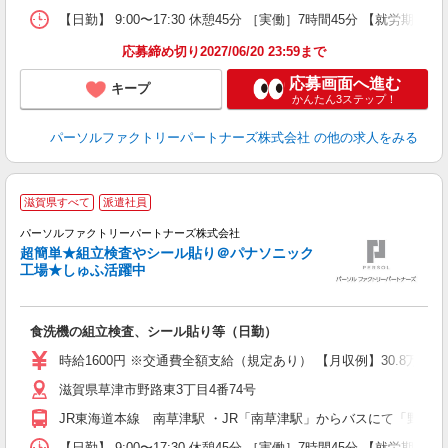
【日勤】 9:00〜17:30 休憩45分 ［実働］7時間45分 【就労期間
応募締め切り2027/06/20 23:59まで
応募画面へ進む
キープ
かんたん3ステップ！
パーソルファクトリーパートナーズ株式会社
の他の求人をみる
滋賀県すべて
派遣社員
ー
パーソルファクトリーパートナーズ株式会社
超簡単★組立検査やシール貼り＠パナソニック
工場★しゅふ活躍中
定
食洗機の組立検査、シール貼り等（日勤）
大
婦
時給1600円 ※交通費全額支給（規定あり） 【月収例】30.8万円（
ア
滋賀県草津市野路東3丁目4番74号
土
制
JR東海道本線 南草津駅 ・JR「南草津駅」からバスにて「野路
【日勤】 9:00〜17:30 休憩45分 ［実働］7時間45分 【就労期間