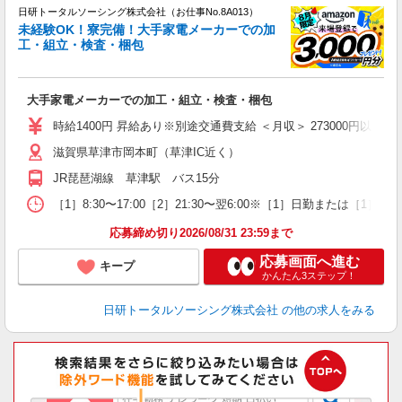
日研トータルソーシング株式会社（お仕事No.8A013）
ー
未経験OK！寮完備！大手家電メーカーでの加
z
工・組立・検査・梱包
談
W
大手家電メーカーでの加工・組立・検査・梱包
あ
宅
時給1400円 昇給あり※別途交通費支給 ＜月収＞ 273000円以上可 155
滋賀県草津市岡本町（草津IC近く）
JR琵琶湖線 草津駅 バス15分
［1］8:30〜17:00［2］21:30〜翌6:00※［1］日勤または［1］［
応募締め切り2026/08/31 23:59まで
応募画面へ進む
キープ
かんたん3ステップ！
日研トータルソーシング株式会社
の他の求人をみる