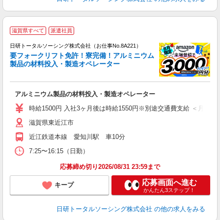
◎
滋賀県すべて
派遣社員
n
日研トータルソーシング株式会社（お仕事No.8A221）
ー
要フォークリフト免許！寮完備！アルミニウム
z
製品の材料投入・製造オペレーター
談
W
アルミニウム製品の材料投入・製造オペレーター
入
2
時給1500円 入社3ヶ月後は時給1550円※別途交通費支給 ＜月収＞ 263
滋賀県東近江市
近江鉄道本線 愛知川駅 車10分
7:25〜16:15（日勤）
応募締め切り2026/08/31 23:59まで
応募画面へ進む
キープ
かんたん3ステップ！
日研トータルソーシング株式会社
の他の求人をみる