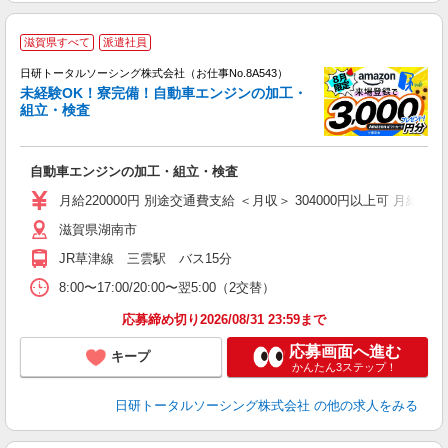
◎
滋賀県すべて
派遣社員
n
日研トータルソーシング株式会社（お仕事No.8A543）
ー
未経験OK！寮完備！自動車エンジンの加工・
z
組立・検査
談
W
自動車エンジンの加工・組立・検査
い
月給220000円 別途交通費支給 ＜月収＞ 304000円以上可 月給2200
滋賀県湖南市
JR草津線 三雲駅 バス15分
8:00〜17:00/20:00〜翌5:00（2交替）
応募締め切り2026/08/31 23:59まで
応募画面へ進む
キープ
かんたん3ステップ！
日研トータルソーシング株式会社
の他の求人をみる