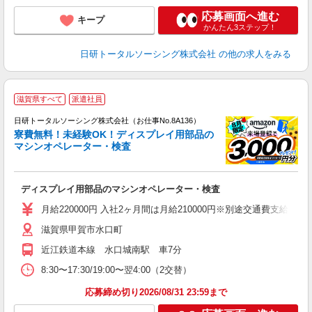
応募画面へ進む
キープ
かんたん3ステップ！
日研トータルソーシング株式会社
の他の求人をみる
◎
滋賀県すべて
派遣社員
n
日研トータルソーシング株式会社（お仕事No.8A136）
ー
寮費無料！未経験OK！ディスプレイ用部品の
z
マシンオペレーター・検査
談
W
ディスプレイ用部品のマシンオペレーター・検査
い
制
月給220000円 入社2ヶ月間は月給210000円※別途交通費支給 ＜月収＞ 
滋賀県甲賀市水口町
近江鉄道本線 水口城南駅 車7分
8:30〜17:30/19:00〜翌4:00（2交替）
応募締め切り2026/08/31 23:59まで