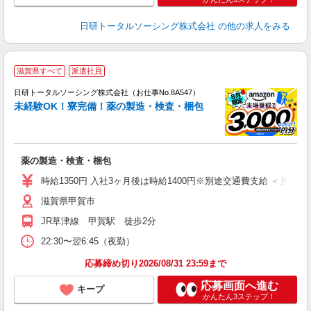
日研トータルソーシング株式会社
の他の求人をみる
◎
滋賀県すべて
派遣社員
n
日研トータルソーシング株式会社（お仕事No.8A547）
ー
未経験OK！寮完備！薬の製造・検査・梱包
z
談
W
薬の製造・検査・梱包
ク
未
時給1350円 入社3ヶ月後は時給1400円※別途交通費支給 ＜月収＞ 2630
滋賀県甲賀市
JR草津線 甲賀駅 徒歩2分
22:30〜翌6:45（夜勤）
応募締め切り2026/08/31 23:59まで
応募画面へ進む
キープ
かんたん3ステップ！