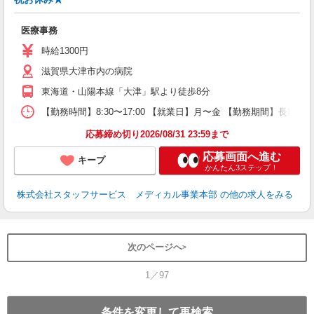
は
未
医療事務
時給1300円
滋賀県大津市内の病院
東海道・山陽本線「大津」駅より徒歩8分
【勤務時間】8:30〜17:00 【就業日】月〜金 【勤務期間】長期
応募締め切り2026/08/31 23:59まで
応募画面へ進む
キープ
かんたん3ステップ！
株式会社スタッフサービス メディカル事業本部
の他の求人をみる
次のページへ
1／97
条件を変更して再検索