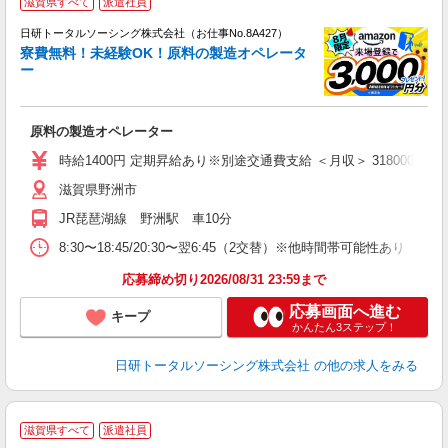
滋賀県すべて
派遣社員
n
日研トータルソーシング株式会社（お仕事No.8A427）
ー
寮費無料！未経験OK！原料の製造オペレータ
z
ー
談
W
原料の製造オペレーター
あ
宅
時給1400円 定期昇給あり※別途交通費支給 ＜月収＞ 318000円以上可 1
滋賀県野洲市
JR琵琶湖線 野洲駅 車10分
8:30〜18:45/20:30〜翌6:45（2交替）※他時間帯可能性あり
応募締め切り2026/08/31 23:59まで
応募画面へ進む
キープ
かんたん3ステップ！
日研トータルソーシング株式会社
の他の求人をみる
◎
滋賀県すべて
派遣社員
n