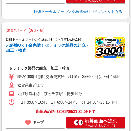
かんたん3ステップ！
日研トータルソーシング株式会社
の他の求人をみる
◎
滋賀県すべて
派遣社員
n
日研トータルソーシング株式会社（お仕事No.8A020）
ー
未経験OK！寮完備！セラミック製品の組立・
z
加工・検査
談
W
セラミック製品の組立・加工・検査
ク
通
時給1900円 別途交通費支給 ＜月収＞ 356000円以上可 155H＋残業2
り
滋賀県東近江市
近江鉄道本線 京セラ前駅 徒歩10分
［1］8:00〜16:45［2］6:00〜14:45［3］14:30〜23:15［4］
応募締め切り2026/08/31 23:59まで
応募画面へ進む
キープ
かんたん3ステップ！