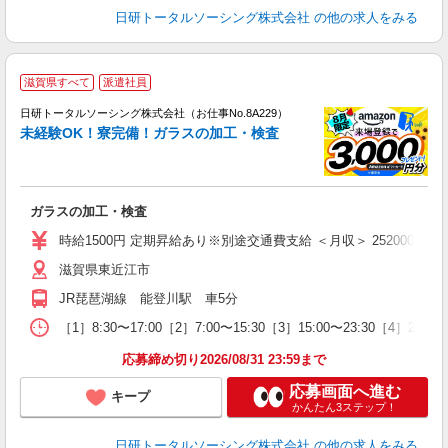
日研トータルソーシング株式会社
の他の求人をみる
◎
滋賀県すべて
派遣社員
n
日研トータルソーシング株式会社（お仕事No.8A229）
ー
未経験OK！寮完備！ガラスの加工・検査
z
談
W
ガラスの加工・検査
入
2
時給1500円 定期昇給あり※別途交通費支給 ＜月収＞ 252000円以上可 
滋賀県東近江市
JR琵琶湖線 能登川駅 車5分
［1］8:30〜17:00［2］7:00〜15:30［3］15:00〜23:30［4］
応募締め切り2026/08/31 23:59まで
応募画面へ進む
キープ
かんたん3ステップ！
日研トータルソーシング株式会社
の他の求人をみる