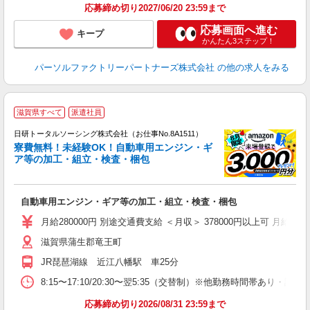
応募締め切り2027/06/20 23:59まで
応募画面へ進む
キープ
かんたん3ステップ！
パーソルファクトリーパートナーズ株式会社
の他の求人をみる
◎
滋賀県すべて
派遣社員
n
日研トータルソーシング株式会社（お仕事No.8A1511）
ー
寮費無料！未経験OK！自動車用エンジン・ギ
z
ア等の加工・組立・検査・梱包
談
W
自動車用エンジン・ギア等の加工・組立・検査・梱包
あ
宅
月給280000円 別途交通費支給 ＜月収＞ 378000円以上可 月給28000
滋賀県蒲生郡竜王町
JR琵琶湖線 近江八幡駅 車25分
8:15〜17:10/20:30〜翌5:35（交替制）※他勤務時間帯あり・詳
応募締め切り2026/08/31 23:59まで