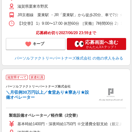
み
滋賀県栗東市野尻
JR京都線 栗東駅 ・JR「栗東駅」から徒歩20分、車で7分 ★
【3交替】 1）9:00〜17:00 休憩60分 ［実働］7時間00分 2）17:
応募締め切り2027/06/20 23:59まで
応募画面へ進む
キープ
かんたん3ステップ！
パーソルファクトリーパートナーズ株式会社
の他の求人をみる
滋賀県すべて
派遣社員
き
パーソルファクトリーパートナーズ株式会社
＼月収例30万円以上／食堂あり★寮あり★設
備オペレーター
の
製造設備オペレーター／軽作業（2交替）
未
ー
基本時給1400円・深夜時給1750円 ※交通費全額支給（規定あり） 【
払