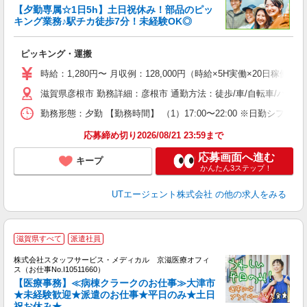
【夕勤専属☆1日5h】土日祝休み！部品のピッ
キング業務♪駅チカ徒歩7分！未経験OK◎
る
ピッキング・運搬
入
場
時給：1,280円〜 月収例：128,000円（時給×5H実働×20日稼働
タ
滋賀県彦根市 勤務詳細：彦根市 通勤方法：徒歩/車/自転車/バス/
休
場
勤務形態：夕勤 【勤務時間】 （1）17:00〜22:00 ※日勤シフ
通
り
応募締め切り2026/08/21 23:59まで
応募画面へ進む
キープ
かんたん3ステップ！
UTエージェント株式会社
の他の求人をみる
滋賀県すべて
派遣社員
方
を
株式会社スタッフサービス・メディカル 京滋医療オフィ
み
ス（お仕事No.I10511660）
【医療事務】≪病棟クラークのお仕事≫大津市
★未経験歓迎★派遣のお仕事★平日のみ★土日
祝お休み★