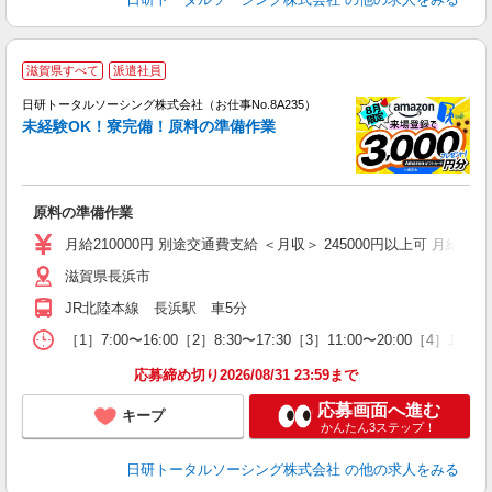
◎
滋賀県すべて
派遣社員
n
日研トータルソーシング株式会社（お仕事No.8A235）
ー
未経験OK！寮完備！原料の準備作業
z
談
W
原料の準備作業
あ
月給210000円 別途交通費支給 ＜月収＞ 245000円以上可 月給2100
滋賀県長浜市
JR北陸本線 長浜駅 車5分
［1］7:00〜16:00［2］8:30〜17:30［3］11:00〜20:00［4］
応募締め切り2026/08/31 23:59まで
応募画面へ進む
キープ
かんたん3ステップ！
日研トータルソーシング株式会社
の他の求人をみる