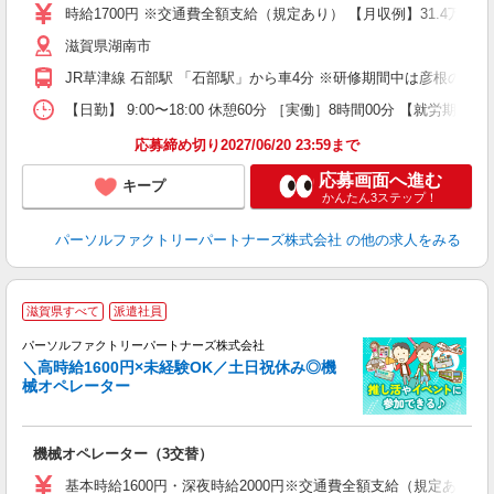
ー
時給1700円 ※交通費全額支給（規定あり） 【月収例】31.4万円（
収
滋賀県湖南市
あ
り
JR草津線 石部駅 「石部駅」から車4分 ※研修期間中は彦根の事
【日勤】 9:00〜18:00 休憩60分 ［実働］8時間00分 【就労期間
応募締め切り2027/06/20 23:59まで
応募画面へ進む
キープ
かんたん3ステップ！
パーソルファクトリーパートナーズ株式会社
の他の求人をみる
滋賀県すべて
派遣社員
い
＆
パーソルファクトリーパートナーズ株式会社
＼高時給1600円×未経験OK／土日祝休み◎機
械オペレーター
し
機械オペレーター（3交替）
未
不
基本時給1600円・深夜時給2000円※交通費全額支給（規定あり） 