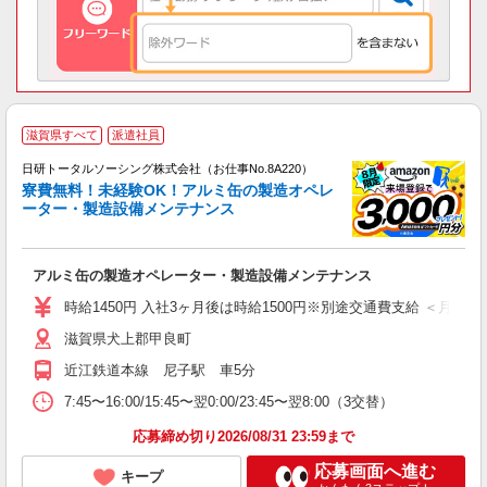
◎
滋賀県すべて
派遣社員
n
日研トータルソーシング株式会社（お仕事No.8A220）
ー
寮費無料！未経験OK！アルミ缶の製造オペレ
z
ーター・製造設備メンテナンス
談
W
アルミ缶の製造オペレーター・製造設備メンテナンス
あ
通
時給1450円 入社3ヶ月後は時給1500円※別途交通費支給 ＜月収＞ 266
滋賀県犬上郡甲良町
近江鉄道本線 尼子駅 車5分
7:45〜16:00/15:45〜翌0:00/23:45〜翌8:00（3交替）
応募締め切り2026/08/31 23:59まで
応募画面へ進む
キープ