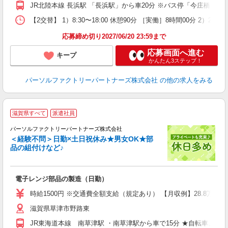
JR北陸本線 長浜駅 「長浜駅」から車20分 ※バス停「今庄橋」 
【2交替】 1）8:30〜18:00 休憩90分 ［実働］8時間00分 2）20
応募締め切り2027/06/20 23:59まで
応募画面へ進む
キープ
かんたん3ステップ！
パーソルファクトリーパートナーズ株式会社
の他の求人をみる
滋賀県すべて
派遣社員
パーソルファクトリーパートナーズ株式会社
＜経験不問＞日勤×土日祝休み★男女OK★部
品の組付けなど♪
K
未
ー
電子レンジ部品の製造（日勤）
い
険
時給1500円 ※交通費全額支給（規定あり） 【月収例】28.8万円（
滋賀県草津市野路東
JR東海道本線 南草津駅 ・南草津駅から車で15分 ★自転車、バ