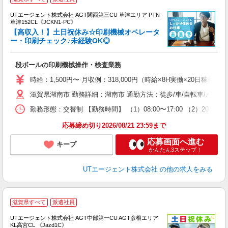
UTエージェント株式会社 AGT関西第三CU 草津エリア PTN
草津152CL《JCKN1-PC》
【高収入！】土日祝休み☆印刷機械オペレータ
ー・印刷チェック♪未経験OK◎
る
段ボールの印刷機械操作・検査業務
入
場
時給：1,500円〜 月収例：318,000円（時給×8H実働×20日稼働＋
タ
滋賀県湖南市 勤務詳細：湖南市 通勤方法：徒歩/車/自転車/バイ
休
場
勤務形態：交替制 【勤務時間】 （1）08:00〜17:00 （2）20
通
り
応募締め切り2026/08/21 23:59まで
応募画面へ進む
キープ
かんたん3ステップ！
UTエージェント株式会社
の他の求人をみる
滋賀県すべて
派遣社員
UTエージェント株式会社 AGT中部第一CU AGT彦根エリア
KL高宮CL 《Jazd1C》