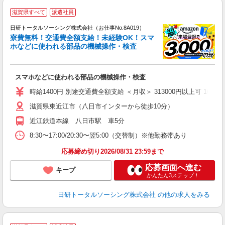
◎
滋賀県すべて
派遣社員
n
日研トータルソーシング株式会社（お仕事No.8A019）
ー
寮費無料！交通費全額支給！未経験OK！スマ
z
ホなどに使われる部品の機械操作・検査
談
W
スマホなどに使われる部品の機械操作・検査
ク
険
時給1400円 別途交通費全額支給 ＜月収＞ 313000円以上可 160H＋残
滋賀県東近江市（八日市インターから徒歩10分）
近江鉄道本線 八日市駅 車5分
8:30〜17:00/20:30〜翌5:00（交替制）※他勤務帯あり
応募締め切り2026/08/31 23:59まで
応募画面へ進む
キープ
かんたん3ステップ！
日研トータルソーシング株式会社
の他の求人をみる