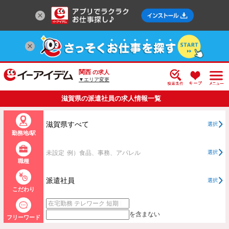
関西
の求人
▼エリア変更
滋賀県の派遣社員の求人情報一覧
滋賀県すべて
選択
勤務地/駅
未設定
例）食品、事務、アパレル
選択
職種
派遣社員
選択
こだわり
を含まない
フリーワード