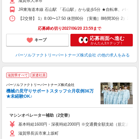
滋賀県大津市
制
JR東海道本線 石山駅 「石山駅」から徒歩5分 ★自転車、バイク
【2交替】 1）8:00〜17:50 休憩80分 ［実働］8時間30分 2）20
応募締め切り2027/06/20 23:59まで
応募画面へ進む
キープ
かんたん3ステップ！
パーソルファクトリーパートナーズ株式会社
の他の求人をみる
◆
滋賀県すべて
派遣社員
能
パーソルファクトリーパートナーズ株式会社
機械の見守りサポートスタッフ☆月収例36万
★未経験OK♪
う
未
マシンオペレーター補助（2交替）
ー
い
基本時給1600円・深夜時給2000円 ※交通費全額支給（規定あり） 
滋賀県長浜市東上坂町