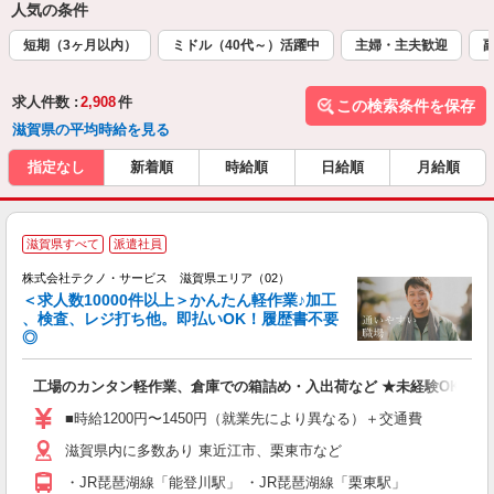
人気の条件
短期（3ヶ月以内）
ミドル（40代～）活躍中
主婦・主夫歓迎
求人件数 :
2,908
件
この検索条件を保存
滋賀県の平均時給を見る
指定なし
新着順
時給順
日給順
月給順
≪
滋賀県すべて
派遣社員
株式会社テクノ・サービス 滋賀県エリア（02）
＜求人数10000件以上＞かんたん軽作業♪加工
、検査、レジ打ち他。即払いOK！履歴書不要
◎
お
工場のカンタン軽作業、倉庫での箱詰め・入出荷など ★未経験OKのお
未
ア
■時給1200円〜1450円（就業先により異なる）＋交通費
の
滋賀県内に多数あり 東近江市、栗東市など
・JR琵琶湖線「能登川駅」 ・JR琵琶湖線「栗東駅」