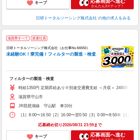
応募画面へ進む
キープ
かんたん3ステップ！
日研トータルソーシング株式会社
の他の求人をみる
◎
滋賀県すべて
派遣社員
n
日研トータルソーシング株式会社（お仕事No.8A550）
ー
未経験OK！寮完備！フィルターの製造・検査
z
談
W
フィルターの製造・検査
あ
通
時給1350円 定期昇給あり※別途交通費支給 ＜月収＞ 248000円以上可 
滋賀県守山市
JR琵琶湖線 守山駅 車10分
［1］8:00〜16:50［2］16:00〜翌0:50［3］0:00〜8:50※［
応募締め切り2026/08/31 23:59まで
応募画面へ進む
キープ
かんたん3ステップ！