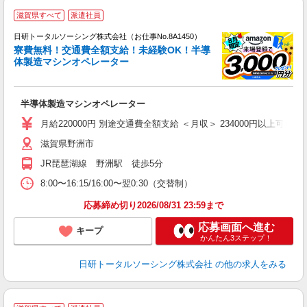
◎
滋賀県すべて
派遣社員
n
日研トータルソーシング株式会社（お仕事No.8A1450）
ー
寮費無料！交通費全額支給！未経験OK！半導
z
体製造マシンオペレーター
談
W
半導体製造マシンオペレーター
ク
し
月給220000円 別途交通費全額支給 ＜月収＞ 234000円以上可 月給2
制
滋賀県野洲市
JR琵琶湖線 野洲駅 徒歩5分
8:00〜16:15/16:00〜翌0:30（交替制）
応募締め切り2026/08/31 23:59まで
応募画面へ進む
キープ
かんたん3ステップ！
日研トータルソーシング株式会社
の他の求人をみる
◎