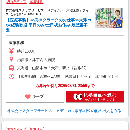
滋賀県すべて
派遣社員
方
を
株式会社スタッフサービス・メディカル 京滋医療オフィ
み
ス（お仕事No.I10511651）
【医療事務】≪病棟クラークのお仕事≫大津市
/未経験歓迎/平日のみ/土日祝お休み/履歴書不
要
は
未
医療事務
時給1300円
滋賀県大津市内の病院
東海道・山陽本線「大津」駅より徒歩8分
【勤務時間】8:30〜17:00 【就業日】月〜金 【勤務期間】長期
応募締め切り2026/08/31 23:59まで
応募画面へ進む
キープ
かんたん3ステップ！
株式会社スタッフサービス メディカル事業本部
の他の求人をみる
滋賀県すべて
派遣社員