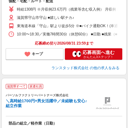
個配・宅配・ルート・配送
時給1308円 ※月収例23.6万円（残業等含む収入例） 月収例：時
滋賀県守山市守山 ■嬉しい駅チカ♪
東海道本線「守山」駅より徒歩5分 ※■バイク通勤OK！(車通勤の方
10:00〜18:30／実働7時間30分（休憩60分） ■日勤 ■残業
応募締め切り2026/08/31 23:59まで
応募画面へ進む
キープ
かんたん3ステップ！
ランスタッド株式会社
の他の求人をみる
滋賀県すべて
派遣社員
ま
パーソルファクトリーパートナーズ株式会社
＼高時給1700円×男女活躍中／未経験も安心♪
組立作業
【
部品の組立／軽作業（日勤）
未