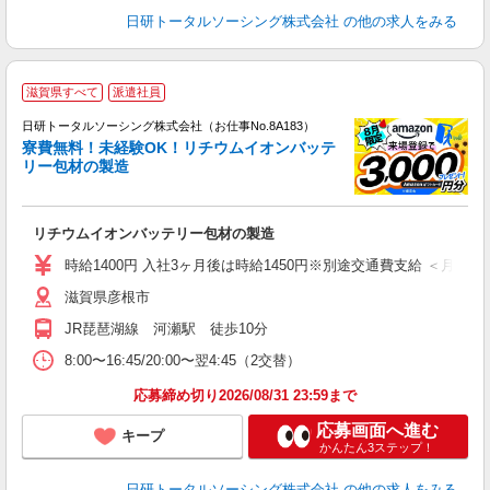
日研トータルソーシング株式会社
の他の求人をみる
◎
滋賀県すべて
派遣社員
n
日研トータルソーシング株式会社（お仕事No.8A183）
ー
寮費無料！未経験OK！リチウムイオンバッテ
z
リー包材の製造
談
W
リチウムイオンバッテリー包材の製造
ク
険
時給1400円 入社3ヶ月後は時給1450円※別途交通費支給 ＜月収＞ 3150
滋賀県彦根市
JR琵琶湖線 河瀬駅 徒歩10分
8:00〜16:45/20:00〜翌4:45（2交替）
応募締め切り2026/08/31 23:59まで
応募画面へ進む
キープ
かんたん3ステップ！
日研トータルソーシング株式会社
の他の求人をみる