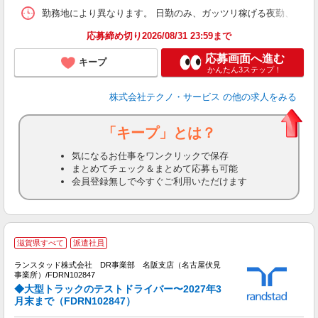
勤務地により異なります。 日勤のみ、ガッツリ稼げる夜勤、シフトによる交
応募締め切り2026/08/31 23:59まで
応募画面へ進む
キープ
かんたん3ステップ！
株式会社テクノ・サービス
の他の求人をみる
「キープ」とは？
気になるお仕事をワンクリックで保存
まとめてチェック＆まとめて応募も可能
会員登録無しで今すぐご利用いただけます
滋賀県すべて
派遣社員
み
払
ランスタッド株式会社 DR事業部 名阪支店（名古屋伏見
事業所）/FDRN102847
◆大型トラックのテストドライバー〜2027年3
製
月末まで（FDRN102847）
ミ