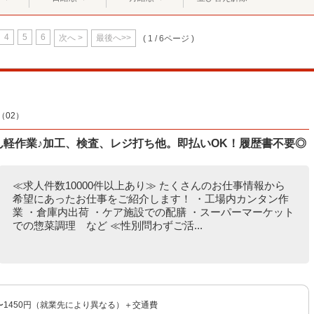
4
5
6
次へ >
最後へ>>
( 1 / 6ページ )
02）
たん軽作業♪加工、検査、レジ打ち他。即払いOK！履歴書不要◎
≪求人件数10000件以上あり≫ たくさんのお仕事情報から
希望にあったお仕事をご紹介します！ ・工場内カンタン作
業 ・倉庫内出荷 ・ケア施設での配膳 ・スーパーマーケット
での惣菜調理 など ≪性別問わずご活...
円〜1450円（就業先により異なる）＋交通費