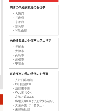
関西の未経験歓迎のお仕事
大阪府
兵庫県
京都府
奈良県
和歌山県
未経験歓迎のお仕事人気エリア
長浜市
大津市
高島市
彦根市
甲賀市
東近江市の他の特徴のお仕事
入社日応相談
即日勤務OK
履歴書不要
Web面接OK
友達と応募OK
職場見学OKまたは説明会あり
大量募集（10名以上）
未経験歓迎