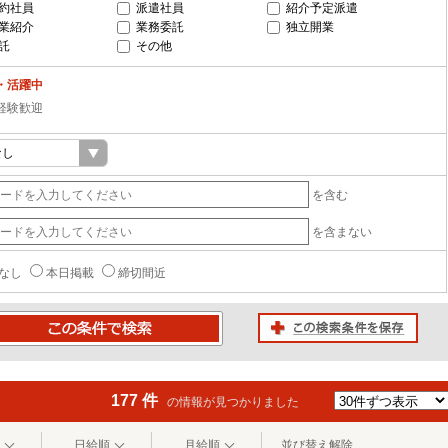
約社員
派遣社員
紹介予定派遣
業紹介
業務委託
独立開業
託
その他
・活躍中
経験歓迎
を含む
を含まない
なし
本日掲載
締切間近
この検索条件を保存
条件で検索
177 件
の情報が見つかりました
日給順
月給順
並び替え解除