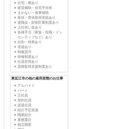
社宅・寮あり
家賃補助・住宅手当有
まかない・食事補助
産休・育休取得実績あり
退職金・財形貯蓄制度あり
入社祝い金あり
各種手当（家族・役職・イン
センティブなど）あり
社割・特典あり
送迎あり
制服貸与
研修制度あり
社員登用あり
資格取得支援制度あり
東近江市の他の雇用形態のお仕事
アルバイト
パート
正社員
契約社員
派遣社員
紹介予定派遣
職業紹介
業務委託
独立開業