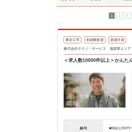
1
2
3
東近江市
未経験歓迎
派遣社員
株式会社テクノ・サービス 滋賀県エリア（
＜求人数10000件以上＞かん
給与
■時給1200