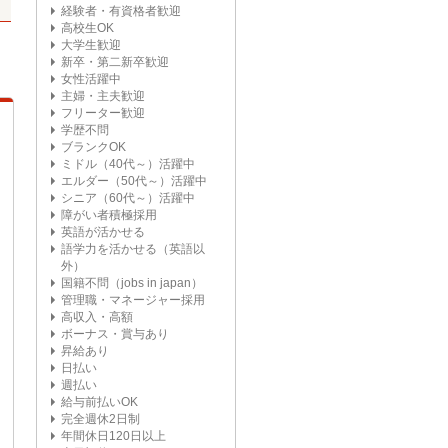
経験者・有資格者歓迎
高校生OK
大学生歓迎
新卒・第二新卒歓迎
女性活躍中
主婦・主夫歓迎
フリーター歓迎
学歴不問
ブランクOK
ミドル（40代～）活躍中
エルダー（50代～）活躍中
シニア（60代～）活躍中
障がい者積極採用
英語が活かせる
語学力を活かせる（英語以
外）
国籍不問（jobs in japan）
管理職・マネージャー採用
高収入・高額
ボーナス・賞与あり
昇給あり
日払い
週払い
給与前払いOK
完全週休2日制
年間休日120日以上