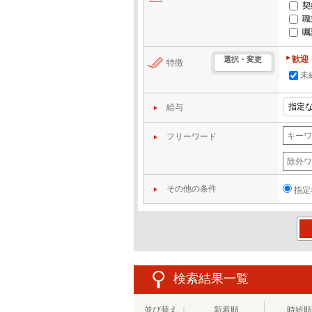
契
職
嘱
歓迎
選択・変更
特徴
未
給与
フリーワード
その他の条件
指定
この
検索結果一覧
並び替え ：
新着順
時給順