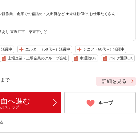
ン軽作業、倉庫での箱詰め・入出荷など ★未経験OKのお仕事たくさん！
数あり 東近江市、栗東市など
）活躍中
エルダー（50代～）活躍中
シニア（60代～）活躍中
上場企業・上場企業のグループ会社
車通勤OK
バイク通勤OK
9 まで
詳細を見る
画面へ進む
キープ
ん3ステップ！
る