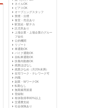
ネイルOK
ピアスOK
オープニングスタッフ
禁煙・分煙
食堂・売店あり
駅直結・駅チカ
託児所あり
上場企業・上場企業のグルー
プ会社
公的機関
リゾート
車通勤OK
バイク通勤OK
自転車通勤OK
扶養内勤務OK
残業ほぼなし
残業少なめ（月20h未満）
在宅ワーク・テレワーク可
内職
副業・WワークOK
転勤なし
無期雇用派遣
登録制
有休取得率80%以上
交通費支給
社会保険あり