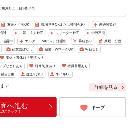
東沖野二丁目2番34号
友達と応募OK
職場見学OKまたは説明会あり
未経験歓迎
活躍中
主婦・主夫歓迎
フリーター歓迎
学歴不問
）活躍中
エルダー（50代～）活躍中
昇給あり
禁煙・分煙
残業ほぼなし
副業・WワークOK
転勤なし
産休・育休取得実績あり
ィブなど）あり
研修制度あり
社員登用あり
・髪色自由
髭(ひげ)OK
ネイルOK
9 まで
詳細を見る
画面へ進む
キープ
ん3ステップ！