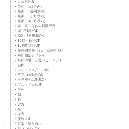
土日祝休み
単発（1日のみ）
短期（1週間以内）
短期（1ヶ月以内）
短期（3ヶ月以内）
春・夏・冬休み期間限定
週1日勤務OK
週2～3日勤務OK
10時～勤務OK
16時前退社OK
短時間勤務（1日4h以内）OK
時間固定シフト制
時間や曜日が選べる・シフト
自由
フレックスタイム制
平日のみ勤務OK
土日祝のみ勤務OK
フルタイム歓迎
早朝
朝
昼
夕方
夜
深夜
服装自由
髪型・髪色自由
髭（ひげ）OK