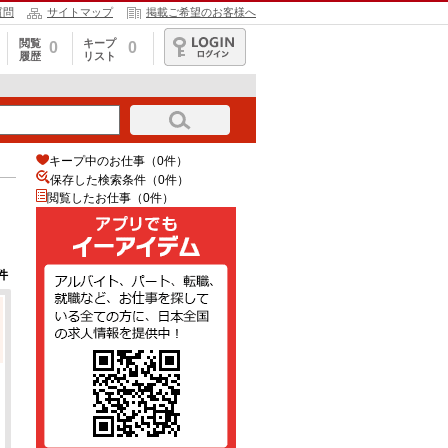
質問
サイトマップ
掲載ご希望のお客様へ
閲覧
キープ
0
0
履歴
リスト
ログイン
キープ中のお仕事（0件）
保存した検索条件（
0
件）
閲覧したお仕事（0件）
件