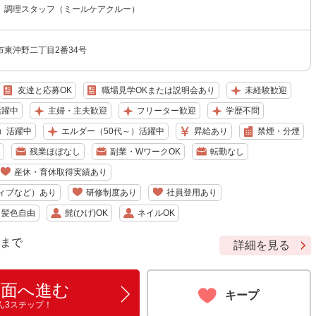
 調理スタッフ（ミールケアクルー）
東沖野二丁目2番34号
友達と応募OK
職場見学OKまたは説明会あり
未経験歓迎
活躍中
主婦・主夫歓迎
フリーター歓迎
学歴不問
）活躍中
エルダー（50代～）活躍中
昇給あり
禁煙・分煙
残業ほぼなし
副業・WワークOK
転勤なし
産休・育休取得実績あり
ィブなど）あり
研修制度あり
社員登用あり
・髪色自由
髭(ひげ)OK
ネイルOK
9 まで
詳細を見る
画面へ進む
キープ
ん3ステップ！