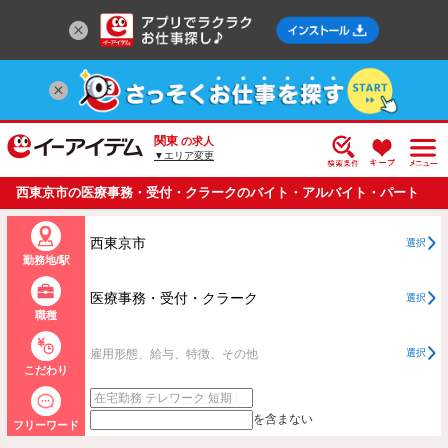
関東
の求人
▼エリア変更
西東京市の医療事務・受付・クラークのバイト・アルバイト・パート
の求人情報一覧
西東京市
選択
勤務地/駅
医療事務・受付・クラーク
選択
職種
雇用形態、給与、特徴、その他
選択
こだわり
を含まない
フリーワード