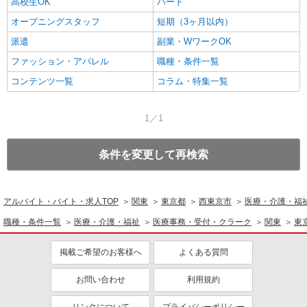
高校生OK
パート
オープニングスタッフ
短期（3ヶ月以内）
派遣
副業・WワークOK
ファッション・アパレル
職種・条件一覧
コンテンツ一覧
コラム・特集一覧
1／1
条件を変更して再検索
アルバイト・バイト・求人TOP
関東
東京都
西東京市
医療・介護・福
職種・条件一覧
医療・介護・福祉
医療事務・受付・クラーク
関東
東
掲載ご希望のお客様へ
よくある質問
お問い合わせ
利用規約