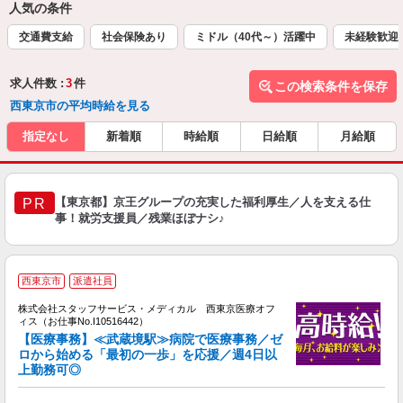
人気の条件
交通費支給
社会保険あり
ミドル（40代～）活躍中
未経験歓迎
求人件数 :
3
件
この検索条件を保存
西東京市の平均時給を見る
指定なし
新着順
時給順
日給順
月給順
【東京都】京王グループの充実した福利厚生／人を支える仕
PR
事！就労支援員／残業ほぼナシ♪
西東京市
派遣社員
方
を
株式会社スタッフサービス・メディカル 西東京医療オフ
み
ィス（お仕事No.I10516442）
【医療事務】≪武蔵境駅≫病院で医療事務／ゼ
ロから始める「最初の一歩」を応援／週4日以
上勤務可◎
は