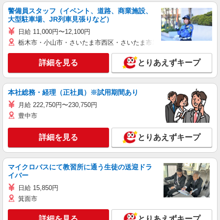
警備員スタッフ（イベント、道路、商業施設、
大型駐車場、JR列車見張りなど）
日給 11,000円〜12,100円
栃木市・小山市・さいたま市西区・さいたま市岩槻区・久喜市・蓮田
詳細を見る
とりあえずキープ
本社総務・経理（正社員）※試用期間あり
月給 222,750円〜230,750円
豊中市
詳細を見る
とりあえずキープ
マイクロバスにて教習所に通う生徒の送迎ドラ
イバー
日給 15,850円
箕面市
詳細を見る
とりあえずキープ