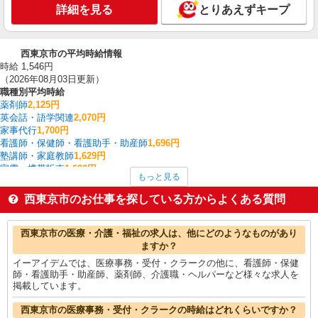
詳細を見る
とりあえずキープ
西東京市の平均時給情報
時給 1,546円
（2026年08月03日更新）
職種別平均時給
薬剤師
2,125円
英会話・語学関連
2,070円
家事代行
1,700円
看護師・保健師・看護助手・助産師
1,696円
塾講師・家庭教師
1,629円
家電・携帯販売
1,620円
もっと見る
栄養士・管理栄養士
1,600円
イベント・キャンペーン
1,600円
西東京市のお仕事を探している方からよくある質問
介護職・ヘルパー
1,575円
一般・営業事務
1,567円
西東京市の他の職種の平均時給を見る
西東京市の医療・介護・福祉の求人は、他にどのようなものがあり
ますか？
イーアイデムでは、医療事務・受付・クラークの他に、看護師・保健
師・看護助手・助産師、薬剤師、介護職・ヘルパーなど様々な求人を
掲載しています。
西東京市の医療事務・受付・クラークの時給はどれくらいですか？