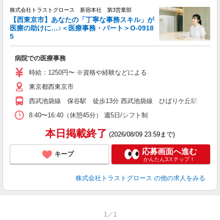
株式会社トラストグロース 新宿本社 第3営業部
【西東京市】あなたの「丁寧な事務スキル」が
医療の助けに…♪＜医療事務・パート＞O-0918
5
ル
病院での医療事務
時給：1250円〜 ※資格や経験などによる
東京都西東京市
西武池袋線 保谷駅 徒歩13分 西武池袋線 ひばりケ丘駅 車7分
8:40〜16:40（休憩45分） 週5日/シフト制
本日掲載終了
(2026/08/09 23:59まで)
応募画面へ進む
キープ
かんたん3ステップ！
株式会社トラストグロース
の他の求人をみる
1／1