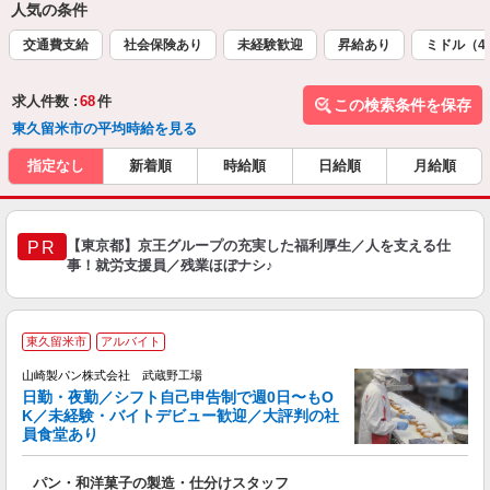
人気の条件
交通費支給
社会保険あり
未経験歓迎
昇給あり
ミドル（4
求人件数 :
68
件
この検索条件を保存
東久留米市の平均時給を見る
指定なし
新着順
時給順
日給順
月給順
【東京都】京王グループの充実した福利厚生／人を支える仕
PR
事！就労支援員／残業ほぼナシ♪
東久留米市
アルバイト
山崎製パン株式会社 武蔵野工場
日勤・夜勤／シフト自己申告制で週0日〜もO
K／未経験・バイトデビュー歓迎／大評判の社
員食堂あり
お
パン・和洋菓子の製造・仕分けスタッフ
友