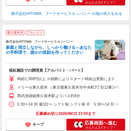
かんたん3ステップ！
株式会社HITOWA フードサービスカンパニー
の他の求人をみる
東久留米市
アルバイト
ー
株式会社HITOWA フードサービスカンパニー
家庭と両立しながら、しっかり働ける―あなた
の手料理で、誰かの笑顔を作ってください
て
福祉施設での調理員【アルバイト・パート】
朝
面
時給1,350円以上 ※経験によりスタート時給は変動します。 ※
イリーゼ東久留米 （東京都東久留米市中央町3丁目12番14号）
フ
ダ
西武池袋線東久留米駅よりバス約4分
分
5:30〜14:30 週3日〜 シフト制 シフト例 月 5:30〜14:30
補
応募締め切り2026/08/31 23:59まで
応募画面へ進む
キープ
かんたん3ステップ！