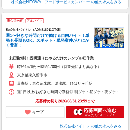
株式会社HITOWA フードサービスカンパニー
の他の求人をみる
東久留米市
アルバイト
株式会社バイトレ（ADM818911GT05）
週1〜好きな時間だけで働ける自由バイト！単
発も長期もOK。スポット・単発案件がとにか
も
く豊富！
気
未経験9割！説明通りにやるだけのシンプル軽作業
即
活
時給1576円〜時給1700円（就業先により異なる）
（
東京都東久留米市
短
K
最寄駅：東久留米駅、清瀬駅、ひばりヶ丘駅
日
髪
週1日以上/お好きな時間で勤務◎ 朝ダケ・昼ダケ・夜ダケ・夜勤など、 ご自
応募締め切り2026/08/31 23:59まで
応募画面へ進む
キープ
かんたん3ステップ！
株式会社バイトレ
の他の求人をみる