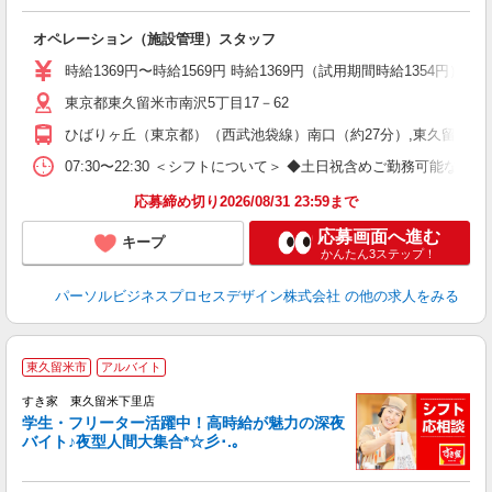
ー
オペレーション（施設管理）スタッフ
時給1369円〜時給1569円 時給1369円（試用期間時給1354円） 1
東京都東久留米市南沢5丁目17－62
ひばりヶ丘（東京都）（西武池袋線）南口（約27分）,東久留米（
07:30〜22:30 ＜シフトについて＞ ◆土日祝含めご勤務
応募締め切り2026/08/31 23:59まで
応募画面へ進む
キープ
かんたん3ステップ！
パーソルビジネスプロセスデザイン株式会社
の他の求人をみる
東久留米市
アルバイト
すき家 東久留米下里店
学生・フリーター活躍中！高時給が魅力の深夜
バイト♪夜型人間大集合*☆彡･.｡