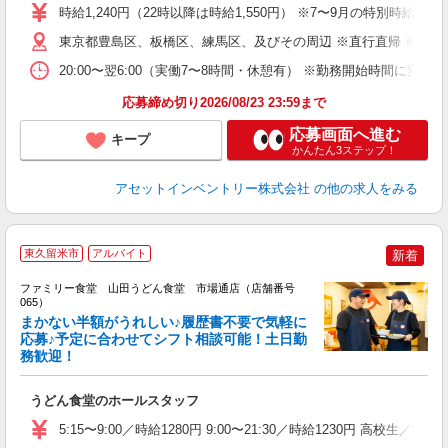
学
時給1,240円（22時以降は時給1,550円） ※7〜9月の特別時
日
東京都豊島区、板橋区、練馬区、及びその周辺 ※直行直帰 ※日
給
20:00〜翌6:00（実働7〜8時間・休憩有） ※勤務開始時間に
応募締め切り2026/08/23 23:59まで
応募画面へ進む
キープ
かんたん3ステップ！
アセットインベントリー株式会社
の他の求人をみる
東久留米市
アルバイト
新着
ファミリー食堂 山田うどん食堂 市場通店（店舗番号
065）
まかない半額がうれしい♪履歴書不要で気軽に
応募♪予定に合わせてシフト相談可能！土日勤
務歓迎！
お
未
うどん食堂のホールスタッフ
以
5:15〜9:00／時給1280円 9:00〜21:30／時給1230円 高校生