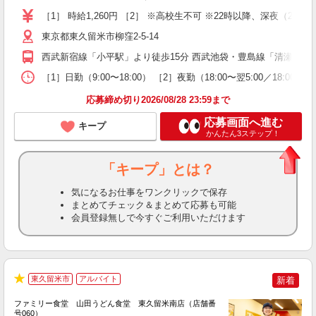
迎
［1］ 時給1,260円 ［2］ ※高校生不可 ※22時以降、深夜
店
東京都東久留米市柳窪2-5-14
制
西武新宿線「小平駅」より徒歩15分 西武池袋・豊島線「清瀬駅」よ
［1］日勤（9:00〜18:00） ［2］夜勤（18:00〜翌5:00／18
応募締め切り2026/08/28 23:59まで
応募画面へ進む
キープ
かんたん3ステップ！
「キープ」とは？
気になるお仕事をワンクリックで保存
まとめてチェック＆まとめて応募も可能
会員登録無しで今すぐご利用いただけます
東久留米市
アルバイト
新着
★
ファミリー食堂 山田うどん食堂 東久留米南店（店舗番
号060）