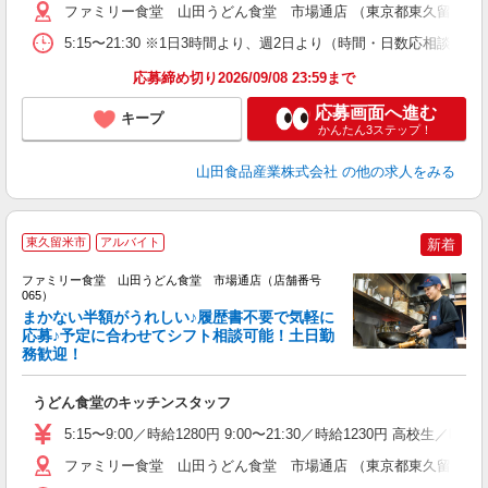
ファミリー食堂 山田うどん食堂 市場通店 （東京都東久留米市下里2
5:15〜21:30 ※1日3時間より、週2日より（時間・日数応相談）
応募締め切り2026/09/08 23:59まで
応募画面へ進む
キープ
かんたん3ステップ！
山田食品産業株式会社
の他の求人をみる
東久留米市
アルバイト
新着
ファミリー食堂 山田うどん食堂 市場通店（店舗番号
065）
まかない半額がうれしい♪履歴書不要で気軽に
応募♪予定に合わせてシフト相談可能！土日勤
務歓迎！
お
未
うどん食堂のキッチンスタッフ
以
5:15〜9:00／時給1280円 9:00〜21:30／時給1230円 高校生
ファミリー食堂 山田うどん食堂 市場通店 （東京都東久留米市下里2