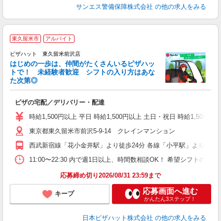
サンエス警備保障株式会社
の他の求人をみる
東久留米市
アルバイト
♪
ピザハット 東久留米前沢店
はじめの一歩は、仲間がたくさんいるピザハッ
トで！ 未経験者歓迎 シフトの入り方はあな
れ
た次第◎
友
躍
ピザの宅配／デリバリー・配達
（
中
時給1,500円以上 平日 時給1,500円以上 土日・祝日 時給1,5
ル
東京都東久留米市前沢5-9-14 クレインマンション
支
あ
西武新宿線「花小金井駅」より徒歩24分 各線「小平駅」より徒歩3
内
11:00〜22:30 内で週1日以上、時間数相談OK！ 希望シフト
応募締め切り2026/08/31 23:59まで
応募画面へ進む
キープ
かんたん3ステップ！
日本ピザハット株式会社
の他の求人をみる