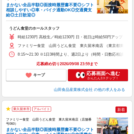
まかない全品半額◎面接時履歴書不要◎シフト
相談しやすい◎車・バイク通勤OK◎交通費支
給◎土日歓迎◎
お
未
うどん食堂のホールスタッフ
以
時給1230円 高校生／時給1230円 日・祝日は時給50円アップ！（9
ファミリー食堂 山田うどん食堂 東久留米南店 （東京都東久留米市
8:15〜21:30 ※1日3時間より、週2日より（時間・日数応相談）
応募締め切り2026/09/08 23:59まで
応募画面へ進む
キープ
かんたん3ステップ！
山田食品産業株式会社
の他の求人をみる
東久留米市
アルバイト
新着
★
ファミリー食堂 山田うどん食堂 東久留米南店（店舗番
号060）
まかない全品半額◎面接時履歴書不要◎シフト