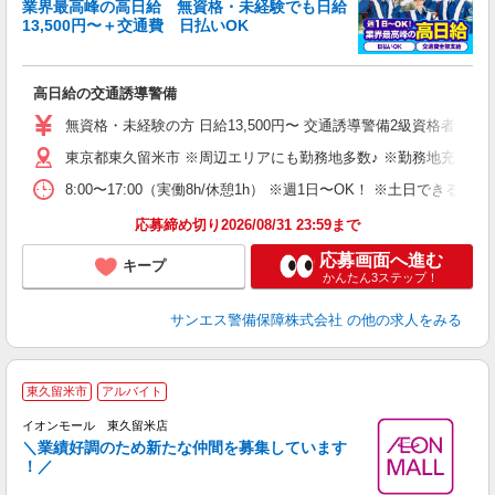
業界最高峰の高日給 無資格・未経験でも日給
13,500円〜＋交通費 日払いOK
に
高日給の交通誘導警備
未
～
無資格・未経験の方 日給13,500円〜 交通誘導警備2級資格者 日
与
東京都東久留米市 ※周辺エリアにも勤務地多数♪ ※勤務地充足の
内
り
8:00〜17:00（実働8h/休憩1h） ※週1日〜OK！ ※土日
応募締め切り2026/08/31 23:59まで
応募画面へ進む
キープ
かんたん3ステップ！
サンエス警備保障株式会社
の他の求人をみる
東久留米市
アルバイト
イオンモール 東久留米店
＼業績好調のため新たな仲間を募集しています
！／