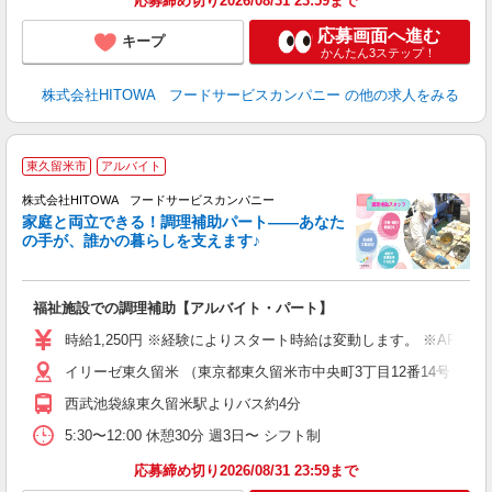
応募締め切り2026/08/31 23:59まで
応募画面へ進む
キープ
かんたん3ステップ！
株式会社HITOWA フードサービスカンパニー
の他の求人をみる
東久留米市
アルバイト
調
株式会社HITOWA フードサービスカンパニー
家庭と両立できる！調理補助パート――あなた
の手が、誰かの暮らしを支えます♪
し
ン
福祉施設での調理補助【アルバイト・パート】
朝
接
時給1,250円 ※経験によりスタート時給は変動します。 ※AP
者
イリーゼ東久留米 （東京都東久留米市中央町3丁目12番14号）
リ
ー
西武池袋線東久留米駅よりバス約4分
煙
5:30〜12:00 休憩30分 週3日〜 シフト制
助
応募締め切り2026/08/31 23:59まで