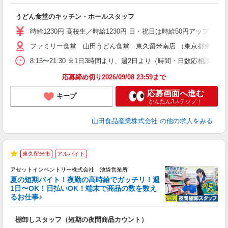
お
未
うどん食堂のキッチン・ホールスタッフ
以
時給1230円 高校生／時給1230円 日・祝日は時給50円アップ！（9
ファミリー食堂 山田うどん食堂 東久留米南店 （東京都東久留米市
8:15〜21:30 ※1日3時間より、週2日より（時間・日数応相談）
応募締め切り2026/09/08 23:59まで
応募画面へ進む
キープ
かんたん3ステップ！
山田食品産業株式会社
の他の求人をみる
東久留米市
アルバイト
★
アセットインベントリー株式会社 池袋営業所
夏の短期バイト！夜勤の高時給でガッチリ！週
担
1日〜OK！日払いOK！端末で商品の数を数え
自
るお仕事♪
手
棚卸しスタッフ（短期の夜間商品カウント）
履