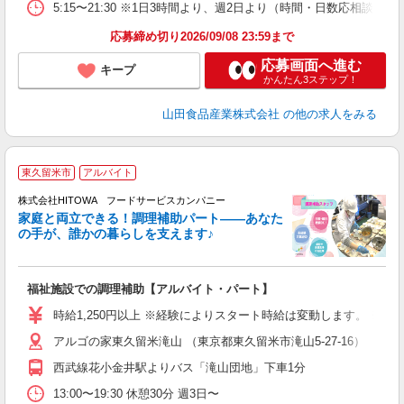
5:15〜21:30 ※1日3時間より、週2日より（時間・日数応相談）
応募締め切り2026/09/08 23:59まで
応募画面へ進む
キープ
かんたん3ステップ！
山田食品産業株式会社
の他の求人をみる
東久留米市
アルバイト
調
株式会社HITOWA フードサービスカンパニー
家庭と両立できる！調理補助パート――あなた
の手が、誰かの暮らしを支えます♪
し
ン
福祉施設での調理補助【アルバイト・パート】
昼
W
時給1,250円以上 ※経験によりスタート時給は変動します。 ※
アルゴの家東久留米滝山 （東京都東久留米市滝山5-27-16）
迎
ル
西武線花小金井駅よりバス「滝山団地」下車1分
り
煙
13:00〜19:30 休憩30分 週3日〜