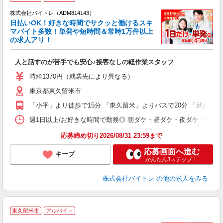
株式会社バイトレ（ADM814143）
く
日払いOK！好きな時間でサクッと働けるスキ
マバイト多数！単発や短時間＆常時1万件以上
☆
の求人アリ！
験
人と話すのが苦手でも安心♪接客なしの軽作業スタッフ
即
活
時給1370円（就業先により異なる）
（
東京都東久留米市
短
K
「小平」より徒歩で15分 「東久留米」よりバスで20分 「武蔵小金
日
髪
週1日以上/お好きな時間で勤務◎ 朝ダケ・昼ダケ・夜ダケ・夜勤など、 ご自
応募締め切り2026/08/31 23:59まで
応募画面へ進む
キープ
かんたん3ステップ！
株式会社バイトレ
の他の求人をみる
東久留米市
アルバイト