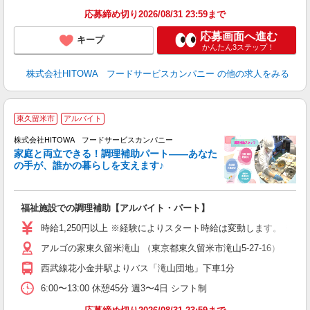
食
応募締め切り2026/08/31 23:59まで
応募画面へ進む
キープ
かんたん3ステップ！
株式会社HITOWA フードサービスカンパニー
の他の求人をみる
東久留米市
アルバイト
調
株式会社HITOWA フードサービスカンパニー
家庭と両立できる！調理補助パート――あなた
の手が、誰かの暮らしを支えます♪
し
ン
福祉施設での調理補助【アルバイト・パート】
朝
面
時給1,250円以上 ※経験によりスタート時給は変動します。 ※
アルゴの家東久留米滝山 （東京都東久留米市滝山5-27-16）
フ
ダ
西武線花小金井駅よりバス「滝山団地」下車1分
分
6:00〜13:00 休憩45分 週3〜4日 シフト制
補