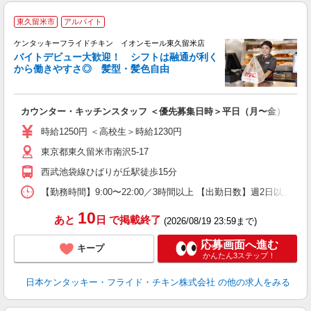
東久留米市
アルバイト
ケンタッキーフライドチキン イオンモール東久留米店
バイトデビュー大歓迎！ シフトは融通が利く
から働きやすさ◎ 髪型・髪色自由
立
カウンター・キッチンスタッフ ＜優先募集日時＞平日（月〜金） 11:00〜
未
ダ
時給1250円 ＜高校生＞時給1230円
昇
東京都東久留米市南沢5-17
上
か
西武池袋線ひばりが丘駅徒歩15分
【勤務時間】9:00〜22:00／3時間以上 【出勤日数】週2日以
10
あと
日
で掲載終了
(2026/08/19 23:59まで)
応募画面へ進む
キープ
かんたん3ステップ！
日本ケンタッキー・フライド・チキン株式会社
の他の求人をみる