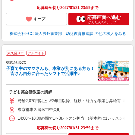
応募締め切り2027/01/31 23:59まで
応募画面へ進む
キープ
かんたん3ステップ！
株式会社ECC 法人渉外事業部 幼児教育推進課
の他の求人をみる
＞
東久留米市
アルバイト
り
株式会社ECC
子育て中のママさんも、本業が別にある方も！
皆さん自分に合ったシフトで活躍中♪
に
子ども英会話教室の講師
職
活
時給2,070円以上 ※2年目以降、経験・能力を考慮し昇給有 ※他手
活
東京都東久留米市中央町
昼
セ
14:00〜18:00の間で1〜3レッスン担当 （基本的に1レッス
応募締め切り2027/01/31 23:59まで