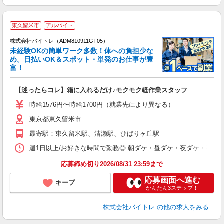
東久留米市
アルバイト
株式会社バイトレ（ADM810911GT05）
未経験OKの簡単ワーク多数！体への負担少な
め。日払いOK＆スポット・単発のお仕事が豊
富！
ス
ロ
【迷ったらコレ】箱に入れるだけ♪モクモク軽作業スタッフ
即
活
時給1576円〜時給1700円（就業先により異なる）
（
東京都東久留米市
短
K
最寄駅：東久留米駅、清瀬駅、ひばりヶ丘駅
日
髪
週1日以上/お好きな時間で勤務◎ 朝ダケ・昼ダケ・夜ダケ・夜勤など、 ご自
応募締め切り2026/08/31 23:59まで
応募画面へ進む
キープ
かんたん3ステップ！
株式会社バイトレ
の他の求人をみる