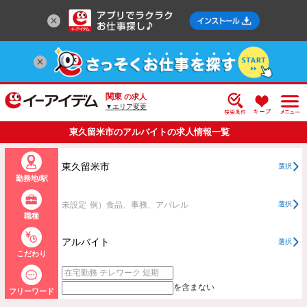
関東
の求人
▼エリア変更
東久留米市のアルバイトの求人情報一覧
東久留米市
選択
勤務地/駅
未設定
例）食品、事務、アパレル
選択
職種
アルバイト
選択
こだわり
を含まない
フリーワード