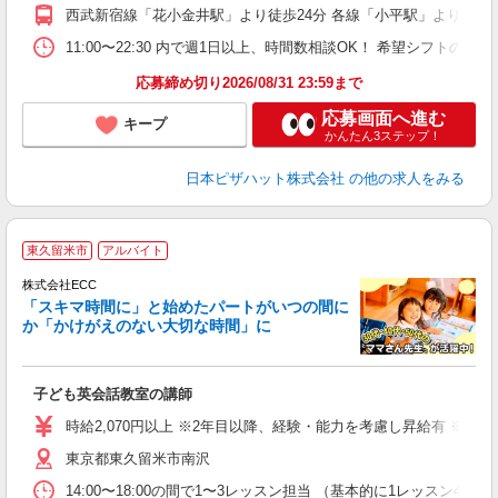
ル
西武新宿線「花小金井駅」より徒歩24分 各線「小平駅」より徒歩3
支
あ
11:00〜22:30 内で週1日以上、時間数相談OK！ 希望シフト
期
応募締め切り2026/08/31 23:59まで
応募画面へ進む
キープ
かんたん3ステップ！
日本ピザハット株式会社
の他の求人をみる
家
東久留米市
アルバイト
ん
談
株式会社ECC
「スキマ時間に」と始めたパートがいつの間に
か「かけがえのない大切な時間」に
る
職
子ども英会話教室の講師
活
活
時給2,070円以上 ※2年目以降、経験・能力を考慮し昇給有 ※他手
昼
東京都東久留米市南沢
セ
14:00〜18:00の間で1〜3レッスン担当 （基本的に1レッス