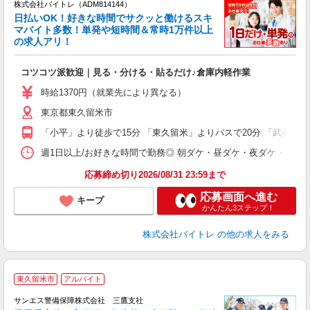
株式会社バイトレ（ADM814144）
く
日払いOK！好きな時間でサクッと働けるスキ
マバイト多数！単発や短時間＆常時1万件以上
☆
の求人アリ！
験
コツコツ派歓迎｜見る・分ける・貼るだけ♪倉庫内軽作業
即
活
時給1370円（就業先により異なる）
（
東京都東久留米市
短
K
「小平」より徒歩で15分 「東久留米」よりバスで20分 「武蔵小金
日
髪
週1日以上/お好きな時間で勤務◎ 朝ダケ・昼ダケ・夜ダケ・夜勤など、 ご自
応募締め切り2026/08/31 23:59まで
応募画面へ進む
キープ
かんたん3ステップ！
株式会社バイトレ
の他の求人をみる
東久留米市
アルバイト
K
サンエス警備保障株式会社 三鷹支社