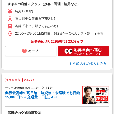
つ
すき家の店舗スタッフ（接客・調理・清掃など）
履
ミ
時給1,600円
～
東京都東久留米市下里2-6-7
勤
社
各線「小平」駅より徒歩33分
22:00〜翌5:00 1日2時間、週2日からOKのシフト制！ ●扶養内勤務
応募締め切り2026/08/31 23:59まで
応募画面へ進む
キープ
かんたん3ステップ！
すき家
の他の求人をみる
東久留米市
アルバイト
K
サンエス警備保障株式会社 立川支社
業界最高峰の高日給 無資格・未経験でも日給
15,000円〜＋交通費 日払いOK
に
高日給の交通誘導警備