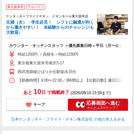
東久留米市
アルバイト
ケンタッキーフライドチキン イオンモール東久留米店
主婦（夫）・学生必見！ シフトに融通が利く
から働きやすい！ 未経験からのチャレンジも
大歓迎♪
見
カウンター・キッチンスタッフ ＜優先募集日時＞平日（月〜金） 11:00〜
未
ダ
時給1250円 ＜高校生＞時給1230円
昇
東京都東久留米市南沢5-17
上
か
西武池袋線ひばりが丘駅徒歩15分
【勤務時間】9:00〜22:00／3時間以上 【出勤日数】週2日以
10
あと
日
で掲載終了
(2026/08/19 23:59まで)
応募画面へ進む
キープ
かんたん3ステップ！
日本ケンタッキー・フライド・チキン株式会社
の他の求人をみる