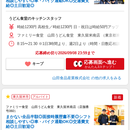
相談しやすい◎車・バイク通勤OK◎交通費支
給◎土日歓迎◎
お
未
うどん食堂のキッチンスタッフ
以
時給1230円 高校生／時給1230円 日・祝日は時給50円アップ！（9
ファミリー食堂 山田うどん食堂 東久留米南店 （東京都東久留米市
8:15〜21:30 ※1日3時間より、週2日より（時間・日数応相談）
応募締め切り2026/09/08 23:59まで
応募画面へ進む
キープ
かんたん3ステップ！
山田食品産業株式会社
の他の求人をみる
東久留米市
アルバイト
新着
★
ファミリー食堂 山田うどん食堂 東久留米南店（店舗番
号060）
まかない全品半額◎面接時履歴書不要◎シフト
相談しやすい◎車・バイク通勤OK◎交通費支
給◎土日歓迎◎