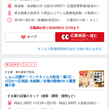
未
～
無資格・未経験の方 日給15,000円〜 交通誘導警備2級資格者 日
与
東京都東久留米市 ※周辺エリアにも勤務地多数♪ ※勤務地充足の
副
20:00〜翌5:00（実働8h/休憩1h） ※週2日〜OK！ ※
応募締め切り2026/08/31 23:59まで
応募画面へ進む
キープ
かんたん3ステップ！
サンエス警備保障株式会社
の他の求人をみる
≪
東久留米市
アルバイト
すき家 東久留米下里店
しゅふ活躍中！ランチタイム大歓迎！週2日・
安
1日2h〜応相談♪未経験／扶養内勤務OK☆履歴
書不要
の
すき家の店舗スタッフ（接客・調理・清掃など）
履
タ
時給1,280円 ※22:00〜翌5:00：時給1,600円 ※高校生時給1,226
（