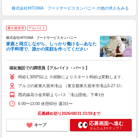
株式会社HITOWA フードサービスカンパニー
の他の求人をみる
東久留米市
アルバイト
ー
株式会社HITOWA フードサービスカンパニー
家庭と両立しながら、しっかり働ける―あなた
の手料理で、誰かの笑顔を作ってください
て
福祉施設での調理員【アルバイト・パート】
朝
面
時給1,300円以上 ※経験によりスタート時給は変動します。 ※
アルゴの家東久留米滝山 （東京都東久留米市滝山5-27-16）
フ
ダ
西武線花小金井駅よりバス「滝山団地」下車1分
分
6:00〜13:00 休憩60分 週3日〜
補
応募締め切り2026/08/31 23:59まで
応募画面へ進む
キープ
かんたん3ステップ！