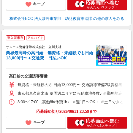
応募画面へ進む
キープ
かんたん3ステップ！
株式会社ECC 法人渉外事業部 幼児教育推進課
の他の求人をみる
東久留米市
アルバイト
K
サンエス警備保障株式会社 立川支社
業界最高峰の高日給 無資格・未経験でも日給
13,000円〜＋交通費 日払いOK
に
高日給の交通誘導警備
未
～
無資格・未経験の方 日給13,000円〜 交通誘導警備2級資格者 日
与
東京都東久留米市 ※周辺エリアにも勤務地多数♪ ※勤務地充足の
内
り
8:00〜17:00（実働8h/休憩1h） ※週1日〜OK！ ※土日
応募締め切り2026/08/31 23:59まで
応募画面へ進む
キープ
かんたん3ステップ！