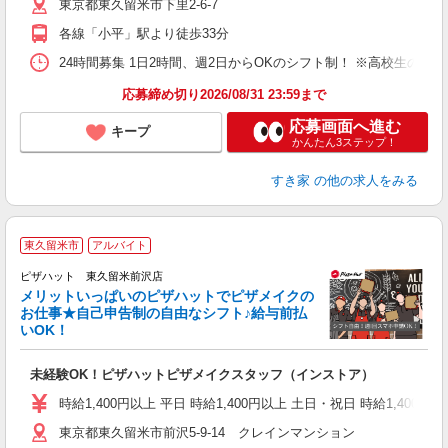
東京都東久留米市下里2-6-7
夜
事
各線「小平」駅より徒歩33分
24時間募集 1日2時間、週2日からOKのシフト制！ ※高校生のシ
応募締め切り2026/08/31 23:59まで
応募画面へ進む
キープ
かんたん3ステップ！
すき家
の他の求人をみる
東久留米市
アルバイト
ピザハット 東久留米前沢店
メリットいっぱいのピザハットでピザメイクの
お仕事★自己申告制の自由なシフト♪給与前払
いOK！
う
だ
未経験OK！ピザハットピザメイクスタッフ（インストア）
友
躍
時給1,400円以上 平日 時給1,400円以上 土日・祝日 時給1,4
（
東京都東久留米市前沢5-9-14 クレインマンション
中