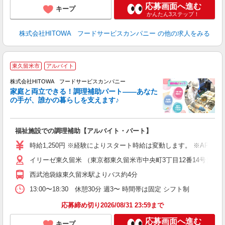
応募画面へ進む
キープ
かんたん3ステップ！
株式会社HITOWA フードサービスカンパニー
の他の求人をみる
東久留米市
アルバイト
調
株式会社HITOWA フードサービスカンパニー
家庭と両立できる！調理補助パート――あなた
の手が、誰かの暮らしを支えます♪
し
ン
福祉施設での調理補助【アルバイト・パート】
昼
W
時給1,250円 ※経験によりスタート時給は変動します。 ※AP
イリーゼ東久留米 （東京都東久留米市中央町3丁目12番14号）
迎
ル
西武池袋線東久留米駅よりバス約4分
り
煙
13:00〜18:30 休憩30分 週3〜 時間帯は固定 シフト制
食
応募締め切り2026/08/31 23:59まで
応募画面へ進む
キープ