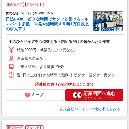
東久留米市
アルバイト
株式会社バイトレ（ADM820553）
く
日払いOK！好きな時間でサクッと働けるスキ
マバイト多数！単発や短時間＆常時1万件以上
☆
の求人アリ！
験
手のひらサイズ中心◎数える・詰めるだけの超かんたん作業
即
活
時給2000円（就業先により異なる）
（
東京都東久留米市
短
K
「東久留米」より徒歩で6分
日
髪
週1日以上/お好きな時間で勤務◎ 朝ダケ・昼ダケ・夜ダケ・夜勤など、 ご自
応募締め切り2026/08/31 23:59まで
応募画面へ進む
キープ
かんたん3ステップ！
株式会社バイトレ
の他の求人をみる
東久留米市
アルバイト