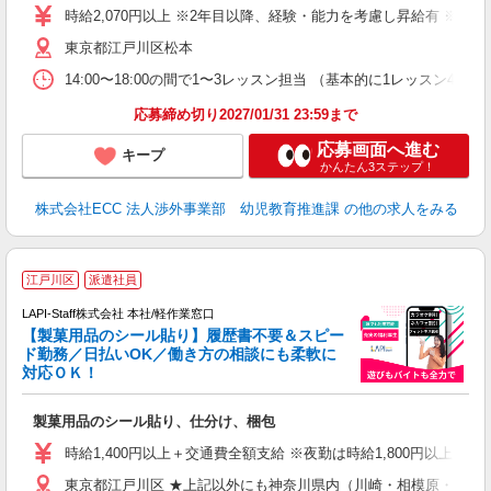
活
時給2,070円以上 ※2年目以降、経験・能力を考慮し昇給有 ※他手
活
東京都江戸川区松本
昼
セ
14:00〜18:00の間で1〜3レッスン担当 （基本的に1レッス
応募締め切り2027/01/31 23:59まで
応募画面へ進む
キープ
かんたん3ステップ！
株式会社ECC 法人渉外事業部 幼児教育推進課
の他の求人をみる
江戸川区
派遣社員
LAPI-Staff株式会社 本社/軽作業窓口
【製菓用品のシール貼り】履歴書不要＆スピー
ド勤務／日払いOK／働き方の相談にも柔軟に
対応ＯＫ！
入
製菓用品のシール貼り、仕分け、梱包
量
迎
時給1,400円以上＋交通費全額支給 ※夜勤は時給1,800円以上（深夜手
給
東京都江戸川区 ★上記以外にも神奈川県内（川崎・相模原・横浜
期