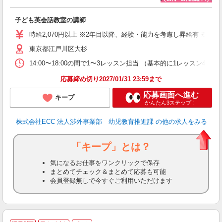
に
子ども英会話教室の講師
職
活
時給2,070円以上 ※2年目以降、経験・能力を考慮し昇給有 ※他手
活
東京都江戸川区大杉
昼
セ
14:00〜18:00の間で1〜3レッスン担当 （基本的に1レッス
応募締め切り2027/01/31 23:59まで
応募画面へ進む
キープ
かんたん3ステップ！
株式会社ECC 法人渉外事業部 幼児教育推進課
の他の求人をみる
「キープ」とは？
気になるお仕事をワンクリックで保存
まとめてチェック＆まとめて応募も可能
会員登録無しで今すぐご利用いただけます
家