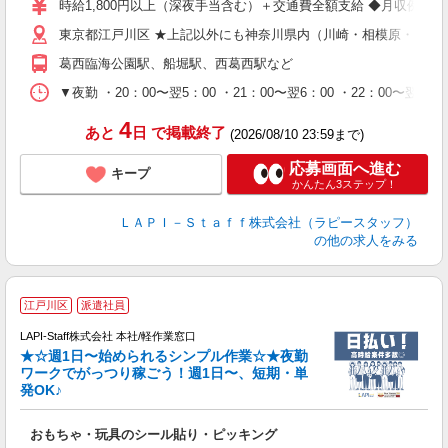
時給1,800円以上（深夜手当含む）＋交通費全額支給 ◆月収例 316,8
迎
東京都江戸川区 ★上記以外にも神奈川県内（川崎・相模原・横浜
給
期
葛西臨海公園駅、船堀駅、西葛西駅など
休
シ
▼夜勤 ・20：00〜翌5：00 ・21：00〜翌6：00 ・22
深
4
あと
日
で掲載終了
(2026/08/10 23:59まで)
応募画面へ進む
キープ
かんたん3ステップ！
ＬＡＰＩ－Ｓｔａｆｆ株式会社（ラピースタッフ）
の他の求人をみる
江戸川区
派遣社員
LAPI-Staff株式会社 本社/軽作業窓口
★☆週1日〜始められるシンプル作業☆★夜勤
ワークでがっつり稼ごう！週1日〜、短期・単
発OK♪
ン
おもちゃ・玩具のシール貼り・ピッキング
入