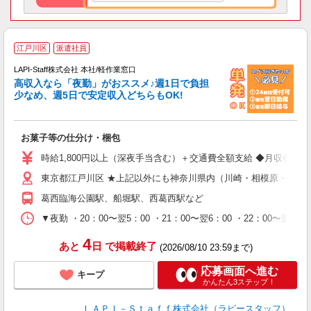
江戸川区
派遣社員
LAPI-Staff株式会社 本社/軽作業窓口
高収入なら「夜勤」がおススメ♪週1日で負担
ど
少なめ、週5日で安定収入どちらもOK!
マ
お菓子等の仕分け・梱包
入
量
時給1,800円以上（深夜手当含む）＋交通費全額支給 ◆月収例 316,8
迎
東京都江戸川区 ★上記以外にも神奈川県内（川崎・相模原・横浜
給
期
葛西臨海公園駅、船堀駅、西葛西駅など
休
シ
▼夜勤 ・20：00〜翌5：00 ・21：00〜翌6：00 ・22
深
4
あと
日
で掲載終了
(2026/08/10 23:59まで)
応募画面へ進む
キープ
かんたん3ステップ！
ＬＡＰＩ－Ｓｔａｆｆ株式会社（ラピースタッフ）