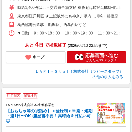
入
量
時給1,400円以上＋交通費全額支給 ※夜勤は時給1,800円以上（深夜手当
迎
東京都江戸川区 ★上記以外にも神奈川県内（川崎・相模原・横浜
給
期
葛西臨海公園駅、船堀駅、西葛西駅など
休
日
▼日勤 ・9：00〜18：00 ・10：00〜19：00 ・11：3
タ
4
あと
日
で掲載終了
(2026/08/10 23:59まで)
応募画面へ進む
キープ
かんたん3ステップ！
ＬＡＰＩ－Ｓｔａｆｆ株式会社（ラピースタッフ）
の他の求人をみる
江戸川区
派遣社員
LAPI-Staff株式会社 本社/軽作業窓口
【おもちゃ等の袋詰め】＜登録制＞単発・短期
・週1日〜OK♪履歴書不要！高時給＆日払い可
◎
必