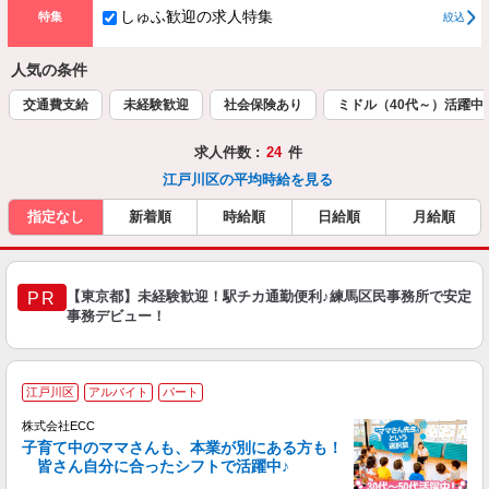
しゅふ歓迎の求人特集
特集
絞込
人気の条件
交通費支給
未経験歓迎
社会保険あり
ミドル（40代～）活躍中
求人件数 :
24
件
江戸川区の平均時給を見る
指定なし
新着順
時給順
日給順
月給順
【東京都】未経験歓迎！駅チカ通勤便利♪練馬区民事務所で安定
PR
事務デビュー！
＞
江戸川区
アルバイト
パート
り
株式会社ECC
子育て中のママさんも、本業が別にある方も！
皆さん自分に合ったシフトで活躍中♪