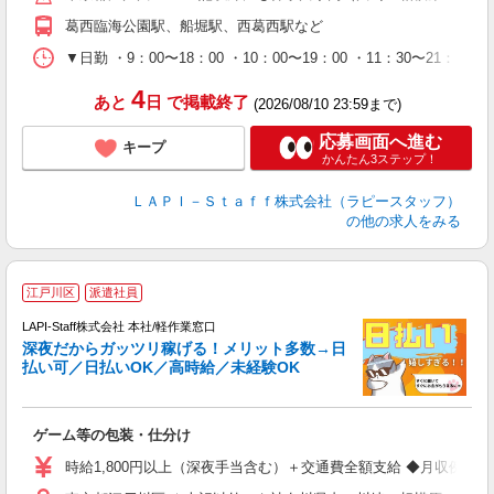
休
葛西臨海公園駅、船堀駅、西葛西駅など
日
タ
▼日勤 ・9：00〜18：00 ・10：00〜19：00 ・11：3
4
あと
日
で掲載終了
(2026/08/10 23:59まで)
応募画面へ進む
キープ
かんたん3ステップ！
ＬＡＰＩ－Ｓｔａｆｆ株式会社（ラピースタッフ）
の他の求人をみる
お
江戸川区
派遣社員
LAPI-Staff株式会社 本社/軽作業窓口
深夜だからガッツリ稼げる！メリット多数→日
払い可／日払いOK／高時給／未経験OK
時
す
入
ゲーム等の包装・仕分け
量
迎
時給1,800円以上（深夜手当含む）＋交通費全額支給 ◆月収例 316,8
給