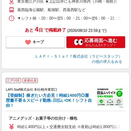
東京都江戸川区 ★上記以外にも神奈川県内（川崎・相模原・横浜
期
休
葛西臨海公園駅、船堀駅、西葛西駅など
シ
深
▼シフト例 ・20：00〜翌5：00 ・21：00〜翌6：00 ・
4
あと
日
で掲載終了
(2026/08/10 23:59まで)
応募画面へ進む
キープ
かんたん3ステップ！
ＬＡＰＩ－Ｓｔａｆｆ株式会社（ラピースタッフ）
の他の求人をみる
江戸川区
派遣社員
LAPI-Staff株式会社 本社/軽作業窓口
【登録制】稼ぎたい方必見！時給1400円◎履
歴書不要＆スピード勤務♪日払いOK！シフト自
由！
と
アニメグッズ・お菓子等の仕分け・梱包
入
量
時給1,400円以上＋交通費全額支給 ※夜勤は時給1,800円以上（深夜手当
迎