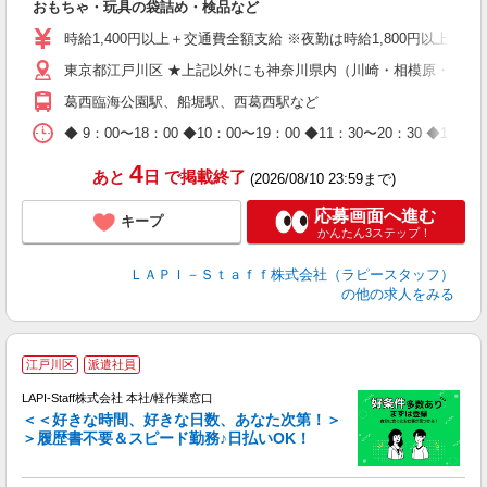
おもちゃ・玩具の袋詰め・検品など
入
量
時給1,400円以上＋交通費全額支給 ※夜勤は時給1,800円以上（深夜手
迎
東京都江戸川区 ★上記以外にも神奈川県内（川崎・相模原・横浜
給
期
葛西臨海公園駅、船堀駅、西葛西駅など
休
日
◆ 9：00〜18：00 ◆10：00〜19：00 ◆11：30〜2
タ
4
あと
日
で掲載終了
(2026/08/10 23:59まで)
応募画面へ進む
キープ
かんたん3ステップ！
ＬＡＰＩ－Ｓｔａｆｆ株式会社（ラピースタッフ）
の他の求人をみる
江戸川区
派遣社員
LAPI-Staff株式会社 本社/軽作業窓口
＜＜好きな時間、好きな日数、あなた次第！＞
＞履歴書不要＆スピード勤務♪日払いOK！