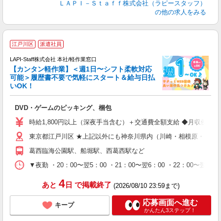
ＬＡＰＩ－Ｓｔａｆｆ株式会社（ラピースタッフ）
の他の求人をみる
江戸川区
派遣社員
LAPI-Staff株式会社 本社/軽作業窓口
【カンタン軽作業】＜週1日〜シフト柔軟対応
可能＞履歴書不要で気軽にスタート＆給与日払
いOK！
を
DVD・ゲームのピッキング、梱包
入
量
時給1,800円以上（深夜手当含む）＋交通費全額支給 ◆月収例 316,8
迎
東京都江戸川区 ★上記以外にも神奈川県内（川崎・相模原・横浜
給
期
葛西臨海公園駅、船堀駅、西葛西駅など
休
シ
▼夜勤 ・20：00〜翌5：00 ・21：00〜翌6：00 ・22
深
4
あと
日
で掲載終了
(2026/08/10 23:59まで)
応募画面へ進む
キープ
かんたん3ステップ！