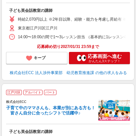
る
職
子ども英会話教室の講師
活
活
時給2,070円以上 ※2年目以降、経験・能力を考慮し昇給有 ※他手
昼
東京都江戸川区江戸川
セ
14:00〜18:00の間で1〜3レッスン担当 （基本的に1レッス
応募締め切り2027/01/31 23:59まで
応募画面へ進む
キープ
かんたん3ステップ！
株式会社ECC 法人渉外事業部 幼児教育推進課
の他の求人をみる
＞
江戸川区
アルバイト
パート
り
株式会社ECC
子育て中のママさんも、本業が別にある方も！
皆さん自分に合ったシフトで活躍中♪
に
子ども英会話教室の講師
職