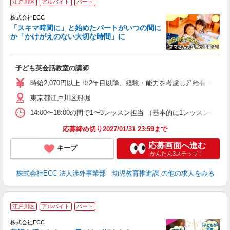
江戸川区
アルバイト
パート
ん
談
株式会社ECC
「スキマ時間に」と始めたパートがいつの間に
か「かけがえのない大切な時間」に
る
職
子ども英会話教室の講師
活
活
時給2,070円以上 ※2年目以降、経験・能力を考慮し昇給有 ※他手
昼
東京都江戸川区船堀
セ
14:00〜18:00の間で1〜3レッスン担当 （基本的に1レッス
応募締め切り2027/01/31 23:59まで
応募画面へ進む
キープ
かんたん3ステップ！
株式会社ECC 法人渉外事業部 幼児教育推進課
の他の求人をみる
週
江戸川区
アルバイト
パート
株式会社ECC