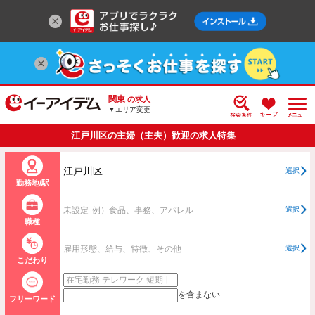
関東
の求人
▼エリア変更
江戸川区の主婦（主夫）歓迎の求人特集
江戸川区
選択
勤務地/駅
未設定
例）食品、事務、アパレル
選択
職種
雇用形態、給与、特徴、その他
選択
こだわり
を含まない
フリーワード