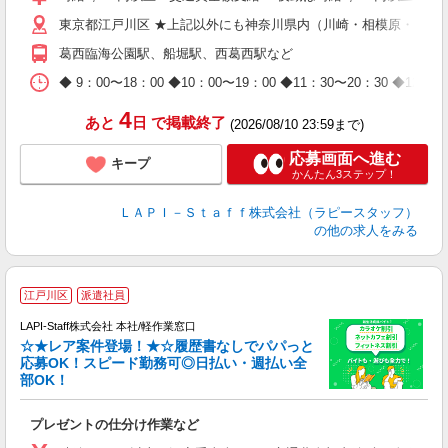
迎
東京都江戸川区 ★上記以外にも神奈川県内（川崎・相模原・横浜
給
期
葛西臨海公園駅、船堀駅、西葛西駅など
休
日
◆ 9：00〜18：00 ◆10：00〜19：00 ◆11：30〜2
タ
4
あと
日
で掲載終了
(2026/08/10 23:59まで)
応募画面へ進む
キープ
かんたん3ステップ！
ＬＡＰＩ－Ｓｔａｆｆ株式会社（ラピースタッフ）
の他の求人をみる
江戸川区
派遣社員
LAPI-Staff株式会社 本社/軽作業窓口
☆★レア案件登場！★☆履歴書なしでパパっと
応募OK！スピード勤務可◎日払い・週払い全
部OK！
ト
プレゼントの仕分け作業など
入
量