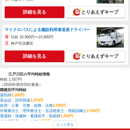
詳細を見る
とりあえずキープ
マイクロバスによる施設利用者送迎ドライバー
日給 10,900円〜10,900円
神戸市須磨区
詳細を見る
とりあえずキープ
江戸川区の平均時給情報
時給 1,557円
（2026年08月03日更新）
職種別平均時給
薬剤師
2,200円
英会話・語学関連
2,070円
経理・人事・労務・総務・法務
2,000円
作業療法士・理学療法士・言語聴覚士・視能訓練士
2,000円
看護師・保健師・看護助手・助産師
1,840円
その他販売・サービス
1,760円
もっと見る
中型（2t・4t）ドライバー
1,750円