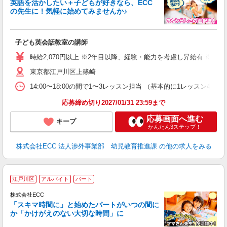
英語を活かしたい＋子どもが好きなら、ECC
の先生に！気軽に始めてみませんか♪
や
職
活
子ども英会話教室の講師
活
昼
時給2,070円以上 ※2年目以降、経験・能力を考慮し昇給有 ※他手
セ
東京都江戸川区上篠崎
14:00〜18:00の間で1〜3レッスン担当 （基本的に1レッス
応募締め切り2027/01/31 23:59まで
応募画面へ進む
キープ
かんたん3ステップ！
株式会社ECC 法人渉外事業部 幼児教育推進課
の他の求人をみる
家
江戸川区
アルバイト
パート
ん
談
株式会社ECC
「スキマ時間に」と始めたパートがいつの間に
か「かけがえのない大切な時間」に