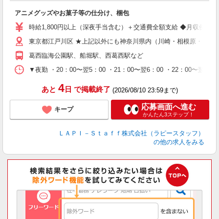
く
アニメグッズやお菓子等の仕分け、梱包
入
量
時給1,800円以上（深夜手当含む）＋交通費全額支給 ◆月収例 316,8
迎
東京都江戸川区 ★上記以外にも神奈川県内（川崎・相模原・横浜
給
期
葛西臨海公園駅、船堀駅、西葛西駅など
休
シ
▼夜勤 ・20：00〜翌5：00 ・21：00〜翌6：00 ・22
深
4
あと
日
で掲載終了
(2026/08/10 23:59まで)
応募画面へ進む
キープ
かんたん3ステップ！
ＬＡＰＩ－Ｓｔａｆｆ株式会社（ラピースタッフ）
の他の求人をみる