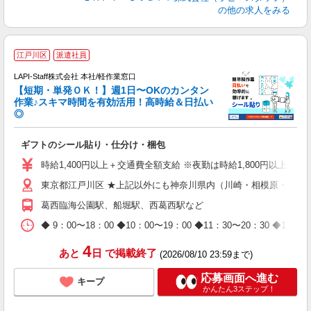
の他の求人をみる
＼
江戸川区
派遣社員
LAPI-Staff株式会社 本社/軽作業窓口
【短期・単発ＯＫ！】週1日〜OKのカンタン
作業♪スキマ時間を有効活用！高時給＆日払い
◎
期
ギフトのシール貼り・仕分け・梱包
入
量
時給1,400円以上＋交通費全額支給 ※夜勤は時給1,800円以上（深夜手
迎
東京都江戸川区 ★上記以外にも神奈川県内（川崎・相模原・横浜
給
期
葛西臨海公園駅、船堀駅、西葛西駅など
休
日
◆ 9：00〜18：00 ◆10：00〜19：00 ◆11：30〜2
タ
4
あと
日
で掲載終了
(2026/08/10 23:59まで)
応募画面へ進む
キープ
かんたん3ステップ！