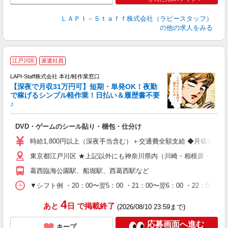
ＬＡＰＩ－Ｓｔａｆｆ株式会社（ラピースタッフ）
の他の求人をみる
江戸川区
派遣社員
で
LAPI-Staff株式会社 本社/軽作業窓口
【深夜で月収31万円可】短期・単発OK！夜勤
で稼げるシンプル軽作業！日払い＆履歴書不要
♪
か
DVD・ゲームのシール貼り・梱包・仕分け
入
量
時給1,800円以上（深夜手当含む）＋交通費全額支給 ◆月収例 316,8
迎
東京都江戸川区 ★上記以外にも神奈川県内（川崎・相模原・横浜
給
期
葛西臨海公園駅、船堀駅、西葛西駅など
休
シ
▼シフト例 ・20：00〜翌5：00 ・21：00〜翌6：00 ・
深
4
あと
日
で掲載終了
(2026/08/10 23:59まで)
応募画面へ進む
キープ