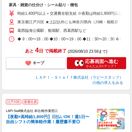
者
家具・雑貨の仕分け・シール貼り・梱包
入
量
時給1,400円以上＋交通費全額支給 ※夜勤は時給1,800円以上（深夜手
迎
東京都江戸川区 ★上記以外にも神奈川県内（川崎・相模原・横浜
給
期
葛西臨海公園駅、船堀駅、西葛西駅など
休
日
◆ 9：00〜18：00 ◆10：00〜19：00 ◆11：30〜2
タ
4
あと
日
で掲載終了
(2026/08/10 23:59まで)
応募画面へ進む
キープ
かんたん3ステップ！
ＬＡＰＩ－Ｓｔａｆｆ株式会社（ラピースタッフ）
の他の求人をみる
江戸川区
派遣社員
時
LAPI-Staff株式会社 本社/軽作業窓口
【夜勤×高時給1,800円】日払いOK！週1日〜
自由シフトの簡単軽作業！履歴書不要◎