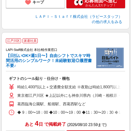
応募画面へ進む
キープ
かんたん3ステップ！
ＬＡＰＩ－Ｓｔａｆｆ株式会社（ラピースタッフ）
の他の求人をみる
★
江戸川区
派遣社員
LAPI-Staff株式会社 本社/軽作業窓口
【日払いOK×週1日〜】自由シフトでスキマ時
間活用のシンプルワーク！未経験歓迎◎履歴書
不要♪
き
入
ギフトのシール貼り・仕分け・梱包
量
迎
時給1,400円以上＋交通費全額支給 ※夜勤は時給1,800円以上（深夜手
給
東京都江戸川区 ★上記以外にも神奈川県内（川崎・相模原・横浜
期
休
葛西臨海公園駅、船堀駅、西葛西駅など
日
タ
◆ 9：00〜18：00 ◆10：00〜19：00 ◆11：30〜2
4
あと
日
で掲載終了
(2026/08/10 23:59まで)