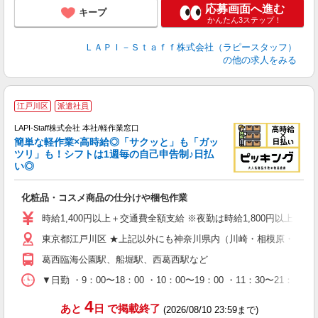
応募画面へ進む
キープ
かんたん3ステップ！
ＬＡＰＩ－Ｓｔａｆｆ株式会社（ラピースタッフ）
の他の求人をみる
江戸川区
派遣社員
LAPI-Staff株式会社 本社/軽作業窓口
簡単な軽作業×高時給◎「サクッと」も「ガッ
談
ツリ」も！シフトは1週毎の自己申告制♪日払
い◎
こ
化粧品・コスメ商品の仕分けや梱包作業
入
量
時給1,400円以上＋交通費全額支給 ※夜勤は時給1,800円以上（深夜手当
迎
東京都江戸川区 ★上記以外にも神奈川県内（川崎・相模原・横浜
給
期
葛西臨海公園駅、船堀駅、西葛西駅など
休
日
▼日勤 ・9：00〜18：00 ・10：00〜19：00 ・11：3
タ
4
あと
日
で掲載終了
(2026/08/10 23:59まで)