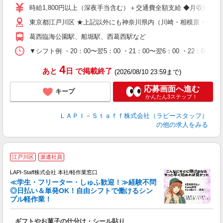
量
時給1,800円以上（深夜手当含む）＋交通費全額支給 ◆月収例 316,8
迎
東京都江戸川区 ★上記以外にも神奈川県内（川崎・相模原・横浜
給
期
葛西臨海公園駅、船堀駅、西葛西駅など
休
シ
▼シフト例 ・20：00〜翌5：00 ・21：00〜翌6：00 ・
深
4
あと
日
で掲載終了
(2026/08/10 23:59まで)
応募画面へ進む
キープ
かんたん3ステップ！
ＬＡＰＩ－Ｓｔａｆｆ株式会社（ラピースタッフ）
の他の求人をみる
江戸川区
派遣社員
LAPI-Staff株式会社 本社/軽作業窓口
≪学生・フリーター・しゅふ歓迎！≫経験不問
相
◎日払い＆単発OK！自由シフトで働けるシン
プル軽作業！
見
ギフトやお菓子の仕分け・シール貼り