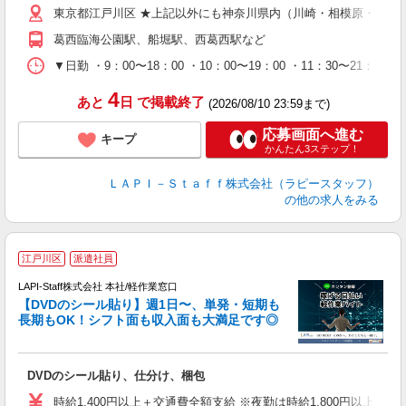
東京都江戸川区 ★上記以外にも神奈川県内（川崎・相模原・横浜
給
期
葛西臨海公園駅、船堀駅、西葛西駅など
休
日
▼日勤 ・9：00〜18：00 ・10：00〜19：00 ・11：3
タ
4
あと
日
で掲載終了
(2026/08/10 23:59まで)
応募画面へ進む
キープ
かんたん3ステップ！
ＬＡＰＩ－Ｓｔａｆｆ株式会社（ラピースタッフ）
の他の求人をみる
＼
江戸川区
派遣社員
LAPI-Staff株式会社 本社/軽作業窓口
【DVDのシール貼り】週1日〜、単発・短期も
長期もOK！シフト面も収入面も大満足です◎
働
DVDのシール貼り、仕分け、梱包
入
量
時給1,400円以上＋交通費全額支給 ※夜勤は時給1,800円以上（深夜手