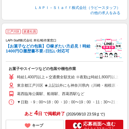
ＬＡＰＩ－Ｓｔａｆｆ株式会社（ラピースタッフ）
の他の求人をみる
江戸川区
派遣社員
LAPI-Staff株式会社 本社/軽作業窓口
【お菓子などの包装】◎稼ぎたい方必見！時給
1400円◎履歴書不要♪日払い対応可
た
お菓子やスイーツなどの包装や梱包作業
入
量
時給1,400円以上＋交通費全額支給 ※夜勤は時給1,800円以上（深夜手当
迎
東京都江戸川区 ★上記以外にも神奈川県内（川崎・相模原・横浜
給
期
葛西臨海公園駅、船堀駅、西葛西駅など
休
日
▼日勤 ・9：00〜18：00 ・10：00〜19：00 ・11：3
タ
4
あと
日
で掲載終了
(2026/08/10 23:59まで)
応募画面へ進む
キープ
かんたん3ステップ！