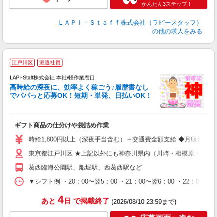
かんたん3ステップ！
ＬＡＰＩ－Ｓｔａｆｆ株式会社（ラピースタッフ）
の他の求人をみる
江戸川区
派遣社員
LAPI-Staff株式会社 本社/軽作業窓口
し
高時給の深夜に、効率よく稼ごう♪履歴書なし
でパパっと応募OK！短期・単発、日払いOK！
業
ギフト商品の仕分けや袋詰め作業
入
量
時給1,800円以上（深夜手当含む）＋交通費全額支給 ◆月収例 316,8
迎
東京都江戸川区 ★上記以外にも神奈川県内（川崎・相模原・横浜
給
期
葛西臨海公園駅、船堀駅、西葛西駅など
休
シ
▼シフト例 ・20：00〜翌5：00 ・21：00〜翌6：00 ・
深
4
あと
日
で掲載終了
(2026/08/10 23:59まで)