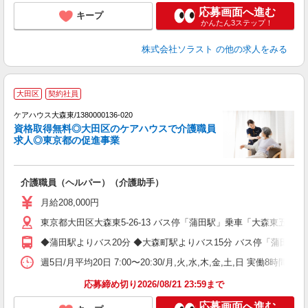
応募画面へ進む
キープ
かんたん3ステップ！
株式会社ソラスト
の他の求人をみる
【
大田区
契約社員
ケアハウス大森東/1380000136-020
資格取得無料◎大田区のケアハウスで介護職員
た
求人◎東京都の促進事業
て
介護職員（ヘルパー）（介護助手）
未
月給208,000円
東京都大田区大森東5-26-13 バス停「蒲田駅」乗車「大森東五丁
◆蒲田駅よりバス20分 ◆大森町駅よりバス15分 バス停「蒲田駅
週5日/月平均20日 7:00〜20:30/月,火,水,木,金,土,日 実働8時間
応募締め切り2026/08/21 23:59まで
応募画面へ進む