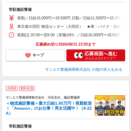
年
の
常駐施設警備
入
不
夜勤／日給16,000円〜19,500円 日勤／日給11,500円〜15,00
い
東京都大田区 物流センター（大田区） ★車・バイク・自転車通勤
格
夜勤[1] 20:00〜翌8:00（実働10H）／日給16,000円〜19,500
応募締め切り2026/08/31 23:59まで
応募画面へ進む
キープ
かんたん3ステップ！
サンエス警備保障株式会社
の他の求人をみる
大田区
契約社員
給
サンエス警備保障株式会社 渋谷支社＿施設警備課
備
＜物流施設警備＞最大日給1.95万円！夜勤歓迎
！「Amazon」のお仕事！男女活躍中！（9-22
ン
A）
年
の
常駐施設警備
入