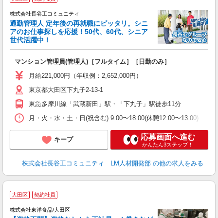
株式会社長谷工コミュニティ
通勤管理人 定年後の再就職にピッタリ。シニ
アのお仕事探しを応援！50代、60代、シニア
世代活躍中！
多
マンション管理員(管理人)［フルタイム］［日勤のみ］
入
活
月給221,000円（年収例：2,652,000円）
り
東京都大田区下丸子2-13-1
東急多摩川線「武蔵新田」駅・「下丸子」駅徒歩11分
月・火・水・土・日(祝含む) 9:00〜18:00(休憩12:00〜13:00) ※
応募画面へ進む
キープ
かんたん3ステップ！
株式会社長谷工コミュニティ LM人材開発部
の他の求人をみる
大田区
契約社員
で
以
株式会社東洋食品/大田区