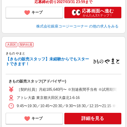
応募締め切り2027/03/31 23:59まで
応募画面へ進む
キープ
かんたん3ステップ！
株式会社銀座コージーコーナー
の他の求人をみる
大田区
契約社員
きもの やまと
【きもの販売スタッフ】未経験からでもスター
トできます！
事
未
カ
きもの販売スタッフ(アドバイザー)
［契約社員］月給185,640円〜 ※別途夜間手当有 ※試用期間（3
アトレ大森 東京都大田区大森北1-6-16
9:45〜19:30／10:45〜20:30／9:30〜18:30／12:15〜21:15 ※
詳細を見る
キープ