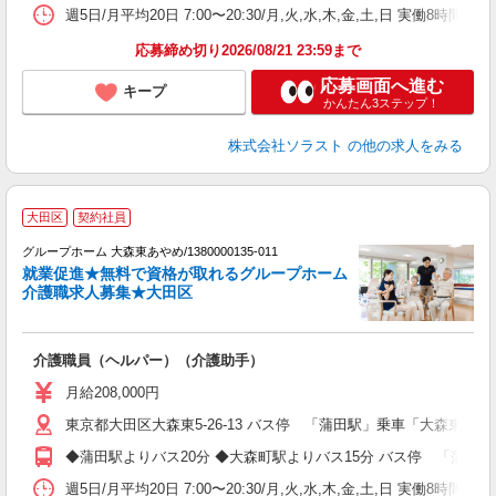
週5日/月平均20日 7:00〜20:30/月,火,水,木,金,土,日 実働8時間
応募締め切り2026/08/21 23:59まで
応募画面へ進む
キープ
かんたん3ステップ！
株式会社ソラスト
の他の求人をみる
【
大田区
契約社員
グループホーム 大森東あやめ/1380000135-011
就業促進★無料で資格が取れるグループホーム
た
介護職求人募集★大田区
て
介護職員（ヘルパー）（介護助手）
未
月給208,000円
東京都大田区大森東5-26-13 バス停 「蒲田駅」乗車「大森東五
◆蒲田駅よりバス20分 ◆大森町駅よりバス15分 バス停 「蒲田
週5日/月平均20日 7:00〜20:30/月,火,水,木,金,土,日 実働8時間