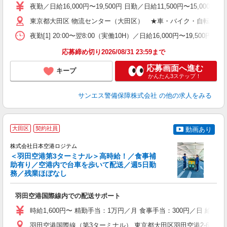
不
夜勤／日給16,000円〜19,500円 日勤／日給11,500円〜15,00
い
東京都大田区 物流センター（大田区） ★車・バイク・自転車通勤
格
夜勤[1] 20:00〜翌8:00（実働10H）／日給16,000円〜19,500円
応募締め切り2026/08/31 23:59まで
応募画面へ進む
キープ
かんたん3ステップ！
サンエス警備保障株式会社
の他の求人をみる
大田区
契約社員
動画あり
株式会社日本空港ロジテム
＜羽田空港第3ターミナル＞高時給！／食事補
助有り／空港内で台車を歩いて配送／週5日勤
務／残業ほぼなし
る
羽田空港国際線内での配送サポート
未
高
時給1,600円〜 精勤手当：1万円／月 食事手当：300円／日 給与例
夕
羽田空港国際線（第3ターミナル） 東京都大田区羽田空港2-6-5