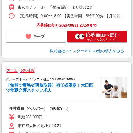
東京モノレール 「整備場駅」より徒歩2分
【勤務時間】9:00〜18:00 【実働時間】8時間00分 【月間基準労働
応募締め切り2026/08/31 23:59まで
応募画面へ進む
キープ
かんたん3ステップ！
株式会社マイスター６０
の他の求人をみる
大田区
契約社員
グループホーム ソラスト池上/1380000139-006
【無料で実務者研修取得】初任者限定！大田区
で常勤介護スタッフ求人
ア
介護職員（ヘルパー）（役職なし）
未
月給208,000円
東京都大田区池上7-23-21