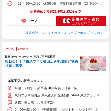
［1］4:30〜13:30 休憩60分 実働時間8時間 ［2］9:30
応募締め切り2026/10/17 23:59まで
応募画面へ進む
キープ
かんたん3ステップ！
株式会社ニッコクトラストグループ
の他の求人をみる
大田区
契約社員
銀座コージーコーナー_東急プラザ蒲田店
転勤なし！「東急プラザ蒲田店★地域限定契約
社員」募集！
感
洋菓子店の販売スタッフ
時給1,380円 ＋ 諸手当 ◆賞与あり（夏・冬）
東急プラザ蒲田店 東京都大田区西蒲田7-69-1 東急プラザ1F
各線「蒲田駅」より徒歩2分
9：00〜22：00内で実働8時間 ※シフト制 〈シフト例〉 9：0