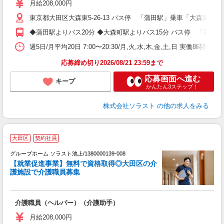
月給208,000円
東京都大田区大森東5-26-13 バス停 「蒲田駅」乗車「大森東五
◆蒲田駅よりバス20分 ◆大森町駅よりバス15分 バス停 「蒲田
週5日/月平均20日 7:00〜20:30/月,火,水,木,金,土,日 実働8時間
応募締め切り2026/08/21 23:59まで
応募画面へ進む
キープ
かんたん3ステップ！
株式会社ソラスト
の他の求人をみる
【
大田区
契約社員
グループホーム ソラスト池上/1380000139-008
【就業促進事業】無料で資格取得◎大田区の介
た
護施設で介護職員募集
て
介護職員（ヘルパー）（介護助手）
未
月給208,000円