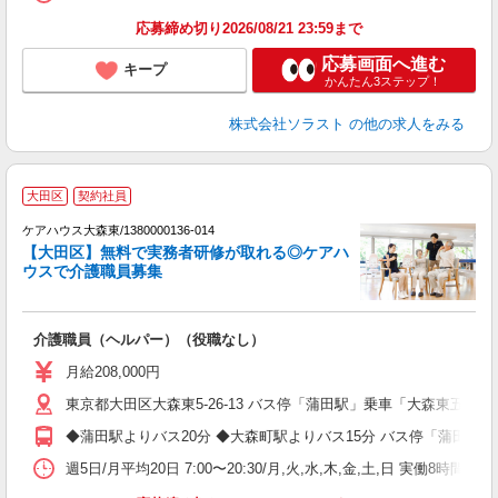
応募締め切り2026/08/21 23:59まで
応募画面へ進む
キープ
かんたん3ステップ！
株式会社ソラスト
の他の求人をみる
大田区
契約社員
ケアハウス大森東/1380000136-014
【大田区】無料で実務者研修が取れる◎ケアハ
ウスで介護職員募集
ア
介護職員（ヘルパー）（役職なし）
未
月給208,000円
東京都大田区大森東5-26-13 バス停「蒲田駅」乗車「大森東五丁
◆蒲田駅よりバス20分 ◆大森町駅よりバス15分 バス停「蒲田駅
週5日/月平均20日 7:00〜20:30/月,火,水,木,金,土,日 実働8時間