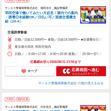
大田区
契約社員
給
サンエス警備保障株式会社 蒲田支社＿施設警備課
備
羽田空港で働いてみたい方必見！屋内での案内
・誘導◎未経験OK／日払い可／面接交通費支
ン
給（24-4）
年
の
交通誘導警備
入
不
日勤／日給12,500円〜 夜勤／日給14,500円〜 ■交通費全額支給 
代
東京都大田区 羽田空港内
制
日勤／ ・8:00〜17:00 ・9:00〜18:00 夜勤／ ・20:00〜翌5
応募締め切り2026/08/31 23:59まで
応募画面へ進む
キープ
かんたん3ステップ！
サンエス警備保障株式会社
の他の求人をみる
大田区
契約社員
給
サンエス警備保障株式会社 渋谷支社＿施設警備課
備