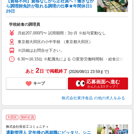
【資格不問】資格なしから正社員へ！働きなが
ら調理師免許が取れる調理の仕事★年間休日1
29日
き
学校給食の調理員
入
夫
月給207,000円〜 試用期間：3か月 ※給与変動なし
躍
東京都大田区の小中学校 （東京都大田区）
煙
貸
※詳細はお問合せ下さい。
6:30〜16:15位 ※配属先による ◎変形労働時間制 ・給食提
2
あと
日
で掲載終了
(2026/08/11 23:59まで)
応募画面へ進む
キープ
かんたん3ステップ！
株式会社東洋食品
の他の求人をみる
大田区
契約社員
株式会社長谷工コミュニティ
通勤管理人 定年後の再就職にピッタリ。シニ