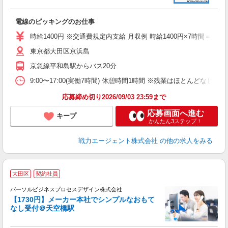
ブ
電線のピッキングのお仕事
あ
時給1400円 ※交通費規定内支給 月収例 時給1400円×7時間＝9,800円 
東京都大田区京浜島
京急線平和島駅からバス20分
9:00〜17:00(実働7時間) 休憩時間1時間 ※残業はほとんどなし(
応募締め切り2026/09/03 23:59まで
応募画面へ進む
キープ
かんたん3ステップ！
戦力エージェント株式会社
の他の求人をみる
大田区
契約社員
パーソルビジネスプロセスデザイン株式会社
◎
【1730円】メーカー本社でシンプルなおもて
入
なし受付＠天空橋駅
は
学