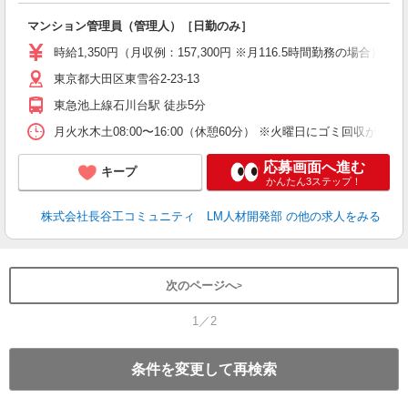
多
マンション管理員（管理人）［日勤のみ］
未
（
時給1,350円（月収例：157,300円 ※月116.5時間勤務の場合）
東京都大田区東雪谷2-23-13
東急池上線石川台駅 徒歩5分
月火水木土08:00〜16:00（休憩60分） ※火曜日にゴミ回収が
応募画面へ進む
キープ
かんたん3ステップ！
株式会社長谷工コミュニティ LM人材開発部
の他の求人をみる
次のページへ
1／2
条件を変更して再検索