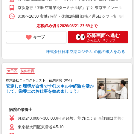
ン
京浜急行「羽田空港第3ターミナル駅」すぐ 東京モノレール「羽田
取
8:30〜16:30 実働7時間・休憩1時間 勤務／週5日シフト制
応募締め切り2026/08/21 23:59まで
応募画面へ進む
キープ
かんたん3ステップ！
株式会社日本空港ロジテム
の他の求人をみる
大田区
契約社員
株式会社ニッコクトラスト 荏原病院（851）
安定した環境が自慢です◎スキルや経験を活か
して、栄養士のお仕事を始めましょう♪
笑
病院の栄養士
月給240,000〜300,000円 ※経験、能力による ※詳細は面接
東京都大田区東雪谷4-5-10