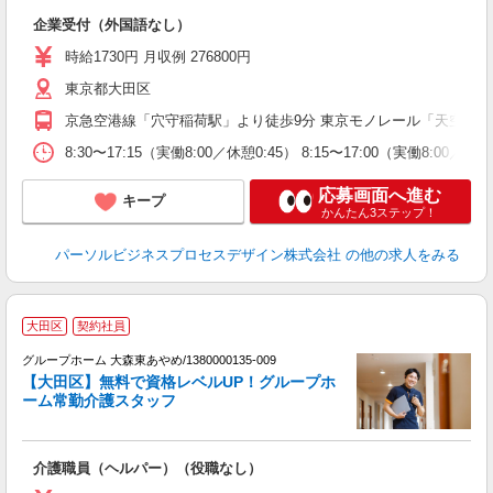
日
企業受付（外国語なし）
上
通
時給1730円 月収例 276800円
り
東京都大田区
京急空港線「穴守稲荷駅」より徒歩9分 東京モノレール「天空橋駅
8:30〜17:15（実働8:00／休憩0:45） 8:15〜17:00（実働8:00／休
応募画面へ進む
キープ
かんたん3ステップ！
パーソルビジネスプロセスデザイン株式会社
の他の求人をみる
大田区
契約社員
グループホーム 大森東あやめ/1380000135-009
【大田区】無料で資格レベルUP！グループホ
ーム常勤介護スタッフ
ア
介護職員（ヘルパー）（役職なし）
未