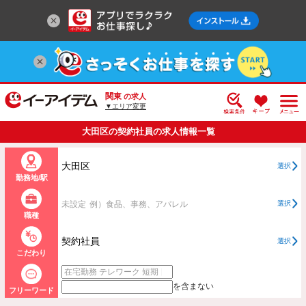
関東
の求人
▼エリア変更
大田区の契約社員の求人情報一覧
大田区
選択
勤務地/駅
未設定
例）食品、事務、アパレル
選択
職種
契約社員
選択
こだわり
を含まない
フリーワード