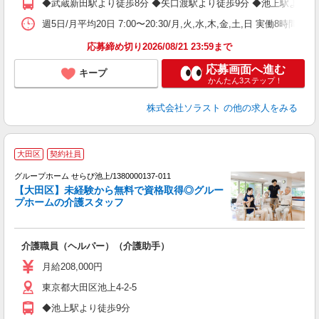
◆武蔵新田駅より徒歩8分 ◆矢口渡駅より徒歩9分 ◆池上駅より徒
週5日/月平均20日 7:00〜20:30/月,火,水,木,金,土,日 実働8時間
応募締め切り2026/08/21 23:59まで
応募画面へ進む
キープ
かんたん3ステップ！
株式会社ソラスト
の他の求人をみる
【
大田区
契約社員
グループホーム せらび池上/1380000137-011
【大田区】未経験から無料で資格取得◎グルー
た
プホームの介護スタッフ
て
介護職員（ヘルパー）（介護助手）
未
月給208,000円
東京都大田区池上4-2-5
◆池上駅より徒歩9分