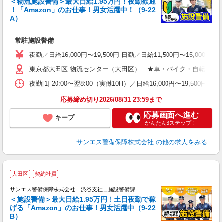
＜物流施設警備＞最大日給1.95万円！夜勤歓迎
！「Amazon」のお仕事！男女活躍中！（9-22
ン
A）
年
の
常駐施設警備
入
不
夜勤／日給16,000円〜19,500円 日勤／日給11,500円〜15,00
い
東京都大田区 物流センター（大田区） ★車・バイク・自転車通勤
格
夜勤[1] 20:00〜翌8:00（実働10H）／日給16,000円〜19,500円
応募締め切り2026/08/31 23:59まで
応募画面へ進む
キープ
かんたん3ステップ！
サンエス警備保障株式会社
の他の求人をみる
大田区
契約社員
給
サンエス警備保障株式会社 渋谷支社＿施設警備課
備
＜施設警備＞最大日給1.95万円！土日夜勤で稼
げる「Amazon」のお仕事！男女活躍中（9-22
ン
B）