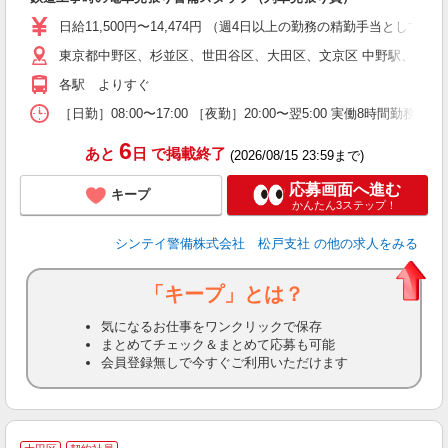
い
日給11,500円〜14,474円 （週4日以上の勤務の精勤手当として日給
な
東京都中野区、杉並区、世田谷区、大田区、文京区 中野駅、荻窪
各駅 よりすぐ
［日勤］08:00〜17:00 ［夜勤］20:00〜翌5:00 実働8
6
あと
日
で掲載終了
(2026/08/15 23:59まで)
応募画面へ進む
キープ
かんたん3ステップ！
シンテイ警備株式会社 松戸支社
の他の求人をみる
「キープ」とは？
気になるお仕事をワンクリックで保存
まとめてチェック＆まとめて応募も可能
会員登録無しで今すぐご利用いただけます