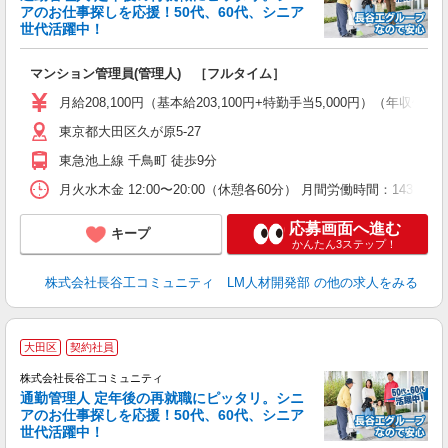
アのお仕事探しを応援！50代、60代、シニア
世代活躍中！
多
マンション管理員(管理人) ［フルタイム］
入
活
月給208,100円（基本給203,100円+特勤手当5,000円）（年収例：2,4
り
東京都大田区久が原5-27
東急池上線 千鳥町 徒歩9分
月火水木金 12:00〜20:00（休憩各60分） 月間労働時間：143.6時
応募画面へ進む
キープ
かんたん3ステップ！
株式会社長谷工コミュニティ LM人材開発部
の他の求人をみる
大田区
契約社員
株式会社長谷工コミュニティ
通勤管理人 定年後の再就職にピッタリ。シニ
アのお仕事探しを応援！50代、60代、シニア
世代活躍中！