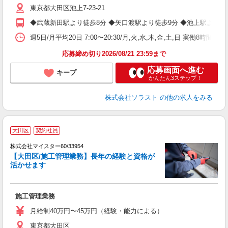
東京都大田区池上7-23-21
◆武蔵新田駅より徒歩8分 ◆矢口渡駅より徒歩9分 ◆池上駅より徒
週5日/月平均20日 7:00〜20:30/月,火,水,木,金,土,日 実働8時間
応募締め切り2026/08/21 23:59まで
応募画面へ進む
キープ
かんたん3ステップ！
株式会社ソラスト
の他の求人をみる
大田区
契約社員
株式会社マイスター60/33954
【大田区/施工管理業務】長年の経験と資格が
活かせます
現
施工管理業務
月給制40万円〜45万円（経験・能力による）
東京都大田区