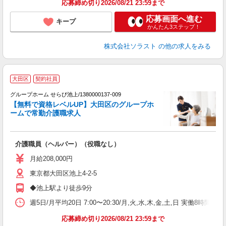
応募締め切り2026/08/21 23:59まで
応募画面へ進む
キープ
かんたん3ステップ！
株式会社ソラスト
の他の求人をみる
大田区
契約社員
グループホーム せらび池上/1380000137-009
【無料で資格レベルUP】大田区のグループホ
ームで常勤介護職求人
ア
介護職員（ヘルパー）（役職なし）
未
月給208,000円
東京都大田区池上4-2-5
◆池上駅より徒歩9分
週5日/月平均20日 7:00〜20:30/月,火,水,木,金,土,日 実働8時間
応募締め切り2026/08/21 23:59まで