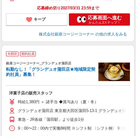
応募締め切り2027/03/31 23:59まで
応募画面へ進む
キープ
かんたん3ステップ！
株式会社銀座コージーコーナー
の他の求人をみる
大田区
契約社員
銀座コージーコーナー_グランデュオ蒲田店
転勤なし！「グランデュオ蒲田店★地域限定契
約社員」募集！
感
洋菓子店の販売スタッフ
時給1,380円 ＋ 諸手当 ◆賞与あり（夏・冬）
グランデュオ蒲田店 東京都大田区蒲田5-13-1 グランデュオ蒲田東館
東急・JR各線「蒲田駅」より徒歩1分
9：00〜22：00内で実働8時間 ※シフト制 〈シフト例〉 9：0