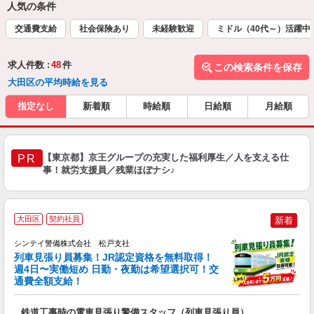
人気の条件
交通費支給
社会保険あり
未経験歓迎
ミドル（40代～）活躍中
求人件数 :
48
件
この検索条件を保存
大田区の平均時給を見る
指定なし
新着順
時給順
日給順
月給順
【東京都】京王グループの充実した福利厚生／人を支える仕
PR
事！就労支援員／残業ほぼナシ♪
大田区
契約社員
新着
シンテイ警備株式会社 松戸支社
列車見張り員募集！JR認定資格を無料取得！
収
週4日〜実働短め 日勤・夜勤は希望選択可！交
通費全額支給！
て
即
鉄道工事時の電車見張り警備スタッフ（列車見張り員）
～