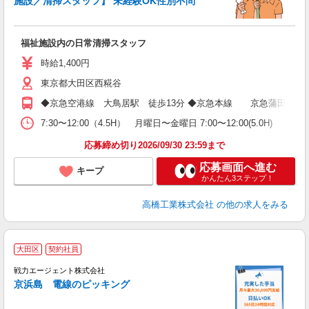
施設／清掃スタッフ】 未経験OK性別不問
問
シ
務
福祉施設内の日常清掃スタッフ
内
制
時給1,400円
東京都大田区西糀谷
◆京急空港線 大鳥居駅 徒歩13分 ◆京急本線 京急蒲田駅 徒
7:30〜12:00（4.5H） 月曜日〜金曜日 7:00〜12:00(5.0H)
応募締め切り2026/09/30 23:59まで
応募画面へ進む
キープ
かんたん3ステップ！
高橋工業株式会社
の他の求人をみる
大田区
契約社員
戦力エージェント株式会社
京浜島 電線のピッキング
い
履