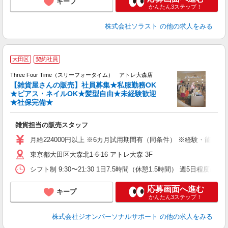
キープ
かんたん3ステップ！
株式会社ソラスト
の他の求人をみる
大田区
契約社員
Three Four Time（スリーフォータイム） アトレ大森店
【雑貨屋さんの販売】社員募集★私服勤務OK
力
★ピアス・ネイルOK★髪型自由★未経験歓迎
★社保完備★
雑貨担当の販売スタッフ
月給224000円以上 ※6カ月試用期間有（同条件） ※経験・能力を
東京都大田区大森北1-6-16 アトレ大森 3F
シフト制 9:30〜21:30 1日7.5時間（休憩1.5時間）
応募画面へ進む
キープ
かんたん3ステップ！
株式会社ジオンパーソナルサポート
の他の求人をみる