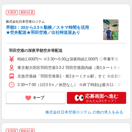
＼
大田区
契約社員
株式会社日本空港ロジテム
早朝3：30から3.5ｈ勤務／スキマ時間を活用
の
★空弁配送★羽田空港／出社時送迎あり
感
羽田空港の深夜早朝空弁等配送
未
昇
時給1,600円〜 ※3:30〜5:00は深夜時給2,000円 ◇早番手当：
歓
東京都大田区羽田空港3-3-2 羽田空港国内線（第1ターミナル・第
職
京急空港線「羽田空港第1・第2ターミナル駅」すぐ ※出勤時は空港
格
3:30〜7:00（1日3.5ｈ／休憩なし） ※終了時刻は最大11
応募画面へ進む
キープ
かんたん3ステップ！
株式会社日本空港ロジテム
の他の求人をみる
大田区
契約社員