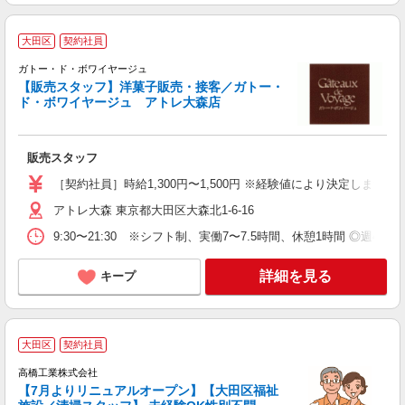
大田区
契約社員
ガトー・ド・ボワイヤージュ
き
【販売スタッフ】洋菓子販売・接客／ガトー・
未
ド・ボワイヤージュ アトレ大森店
交
販売スタッフ
［契約社員］時給1,300円〜1,500円 ※経験値により決定します。
アトレ大森 東京都大田区大森北1-6-16
9:30〜21:30 ※シフト制、実働7〜7.5時間、休憩1時間 ◎週4〜5
詳細を見る
キープ
未
大田区
契約社員
高橋工業株式会社
ら
【7月よりリニュアルオープン】【大田区福祉
未