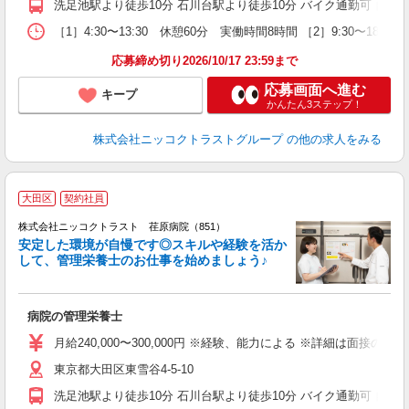
洗足池駅より徒歩10分 石川台駅より徒歩10分 バイク通勤可 自転
［1］4:30〜13:30 休憩60分 実働時間8時間 ［2］9:30
応募締め切り2026/10/17 23:59まで
応募画面へ進む
キープ
かんたん3ステップ！
株式会社ニッコクトラストグループ
の他の求人をみる
大田区
契約社員
株式会社ニッコクトラスト 荏原病院（851）
安定した環境が自慢です◎スキルや経験を活か
して、管理栄養士のお仕事を始めましょう♪
で
病院の管理栄養士
月給240,000〜300,000円 ※経験、能力による ※詳細は面接
東京都大田区東雪谷4-5-10
洗足池駅より徒歩10分 石川台駅より徒歩10分 バイク通勤可 自転