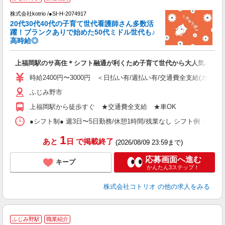
株式会社kotrio /●SI-H-2074917
き
20代30代40代の子育て世代看護師さん多数活
躍！ブランクありで始めた50代ミドル世代も♪
女
高時給◎
ド
活
上福岡駅のサ高住＊シフト融通が利くため子育て世代から大人気♪
ル
自
時給2400円〜3000円 ＜日払い有/週払い有/交通費全支給(ガソリ
ふじみ野市
役
上福岡駅から徒歩すぐ ★交通費全支給 ★車OK
●シフト制● 週3日〜5日勤務/休憩1時間/残業なし シフト例 ・7:00〜15:
1
あと
日
で掲載終了
(2026/08/09 23:59まで)
応募画面へ進む
キープ
かんたん3ステップ！
株式会社コトリオ
の他の求人をみる
ふじみ野駅
職業紹介