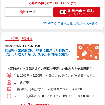
応募締め切り2026/10/03 23:59まで
応募画面へ進む
キープ
かんたん3ステップ！
SOMPOケア株式会社
の他の求人をみる
2
ふじみ野駅
派遣社員
株式会社kotrio /●SI-H-2076428
女
無資格・未経験OK！地域に根ざした病院で、
ド
安定した収入と新しいスキルを同時にGET♪
活
ル
自
＜高時給＞上福岡駅近くの病院で安定した働き方を★看護助手♪
役
時給1600円〜2250円 ＜日払い有/週払い有/交通費全支給(ガソリ
ふじみ野市
上福岡駅から徒歩すぐ ★交通費全支給 ★車OK
＜シフト制/週3〜＞ ◆8:30〜17:30 ◆9:00〜18:00 ◆10：00〜1
1