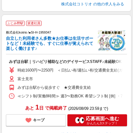
株式会社コトリオ
の他の求人をみる
≪
ふじみ野駅
派遣社員
く
株式会社kotrio /●SI-H-1959347
自立した利用者さん多数★お仕事は生活サポー
女
トなど！未経験でも、すぐに仕事が覚えられて
ド
楽しく働けます♪
活
ル
みずほ台駅｜リハビリ補助などのデイサービスSTAFF♪未経験OK
自
時給1600円〜2250円 ＜日払い有/週払い有/交通費全支給(ガソリ
役
富士見市
みずほ台駅から徒歩すぐ ★交通費全支給
≪シフト制/実働8時間≫ 週3〜勤務OK 希望シフト制 [例] ・7:30〜16:3
1
あと
日
で掲載終了
(2026/08/09 23:59まで)
応募画面へ進む
キープ
かんたん3ステップ！