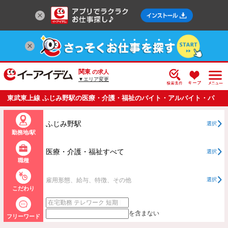
関東
の求人
▼エリア変更
東武東上線 ふじみ野駅の医療・介護・福祉のバイト・アルバイト・パ
ートの求人情報一覧
ふじみ野駅
選択
勤務地/駅
医療・介護・福祉すべて
選択
職種
雇用形態、給与、特徴、その他
選択
こだわり
を含まない
フリーワード