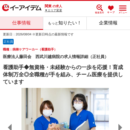
関東
の求人
▼エリア変更
仕事情報
知りたい！
企業情報
もっと
更新日：2026/08/04 ※更新日時点の最新情報です
正社員
職種：病棟ケアワーカー（看護助手）
医療法人藤田会 西武川越病院の求人情報詳細（正社員）
看護助手◆無資格・未経験からの一歩を応援！育成
体制万全◎全職種が手を組み、チーム医療を提供し
ています