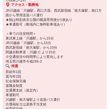
◎残業少なめ
アクセス・勤務地
JR川越線「川越駅」西口方面、西武新宿線「南大塚駅」南口方
面から専用送迎バス運行
★朝は時刻表非公開の職員専用便が1便あり
★車通勤可（敷地内に無料駐車場あり）
＜車での目安時間＞
東武東上線「川越駅」から15分
JR川越線「川越駅」から15分
西武新宿線「南大塚駅」から10分
関越自動車道・川越I.C.より15分
※交通状況や時間帯により変化します
埼玉県川越市今福265-2
待遇
昇給年1回
賞与年2回
社会保険完備
退職金制度
交通費支給（規定内）
車通勤可
川越駅・南大塚駅より送迎バス運行
介護福祉士は資格手当支給
保育室完備