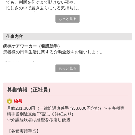
でも、判断を仰ぐまで動けない夜や、
円）
忙しさの中で置き去りになる気持ちに、
もどかしさを感じることもある。
【年収例】
もっと見る
そんな方はぜひ『西武川越病院』にお越しください。
469万円（月給24万円＋賞与2回＋夜勤手当）
★令和7年度実績例 入職5年・経験者(介護福祉士)
ケアワーカー、看護師、リハビリスタッフが一つのチームとして
連携し、
仕事内容
患者様の「こうしたい」に真剣に向き合っています。
病棟ケアワーカー（看護助手）
患者様の日常生活に関する介助全般をお願いします。
＼無資格OK・未経験OK／
“人のために何かしてあげたい”
【具体的には…】
その気持ちさえあれば、病院での勤務が初めての方も、
もっと見る
■食事・排せつ・入浴などの生活介助
ケアワーカー初挑戦の方も大歓迎。
■口腔ケア
■検査室への移送
先輩職員と看護師が業務面＆メンタル面の双方で成長をサポー
■使用した医療機器の清掃
ト。
募集情報（正社員）
■病衣類・寝具類の在庫管理・発注
不安や疑問をそのままにしない環境が、あなたを育てます。
■備品管理・発注 など
給与
月給231,300円（一律処遇改善手当33,000円含む）〜＋各種実
【人員体制】
績手当別途支給(下記にて詳細あり)
日中：ケアワーカー、看護師とも各4〜5名
※介護経験者は経歴を考慮し優遇
夜間：ケアワーカー2名、看護師2名
（病棟60床）
【各種実績手当】