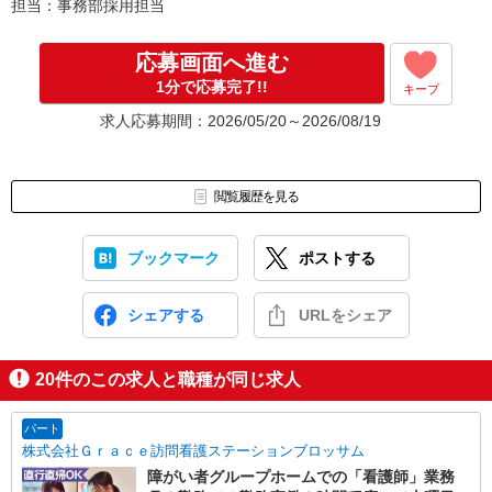
担当：事務部採用担当
応募画面へ進む
1分で応募完了!!
キープ
求人応募期間：2026/05/20～2026/08/19
閲覧履歴を見る
ブックマーク
ポストする
シェアする
URLをシェア
20
件のこの求人と職種が同じ求人
パート
株式会社Ｇｒａｃｅ訪問看護ステーションブロッサム
障がい者グループホームでの「看護師」業務