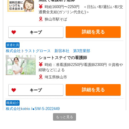
時給1600円〜2250円 ＜日払い有/週払い有/交
通費全支給(ガソリン代含む)＞
狭山市駅そば
詳細を見る
キープ
派遣社員
株式会社トラストグロース 新宿本社 第3営業部
ショートステイでの看護師
時給：准看護師2250円/看護師2300円 ※資格や
経験などによる
埼玉県狭山市
詳細を見る
キープ
職業紹介
株式会社kotrio /●SW-S-2022449
新狭山駅＊未経験スタート7割！病院のパート
もっと見る
看護助手/週3〜OK
時給1550円〜2312円 ＜交通費全支給(ガソリ