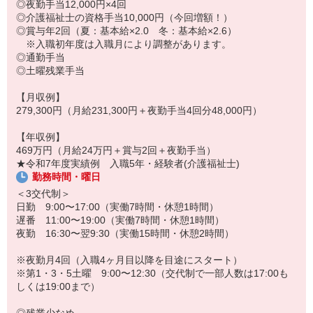
◎夜勤手当12,000円×4回
〜1日の流れ〜
◎介護福祉士の資格手当10,000円（今回増額！）
≪日勤≫
◎賞与年2回（夏：基本給×2.0 冬：基本給×2.6）
▼出勤後、看護師・リハビリスタッフ・ケアワーカーで朝礼。
※入職初年度は入職月により調整があります。
▼オムツ交換。
◎通勤手当
▼水分補給や口腔ケア。
◎土曜残業手当
お昼とおやつの時間には食事介助。
▼レクリエーションやリハビリ、お風呂など、
【月収例】
移動の際の車いす補助。
279,300円（月給231,300円＋夜勤手当4回分48,000円）
排せつや入浴の介助など、都度必要な介助を行います。
▼ベッドメイキングなどの環境整備。
【年収例】
▼夜勤スタッフへの申し送りをして終了。
469万円（月給24万円＋賞与2回＋夜勤手当）
★令和7年度実績例 入職5年・経験者(介護福祉士)
≪夜勤≫
勤務時間・曜日
▼出勤後、日勤スタッフからの申し送り受け。
情報共有を行います。
＜3交代制＞
▼夕飯介助。
日勤 9:00〜17:00（実働7時間・休憩1時間）
▼ラウンド（見回り）で異常や異変がないかをチェック。
遅番 11:00〜19:00（実働7時間・休憩1時間）
▼オムツ交換は原則1回。
夜勤 16:30〜翌9:30（実働15時間・休憩2時間）
ご希望や必要に応じて複数回行います。
合間にコール対応。
※夜勤月4回（入職4ヶ月目以降を目途にスタート）
▼朝食介助。
※第1・3・5土曜 9:00〜12:30（交代制で一部人数は17:00も
日勤スタッフへ申し送りをして終了。
しくは19:00まで）