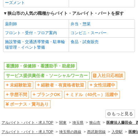
ーズメント
残業ほぼなし
交通費支給
社会保険あり
狭山市の人気の職種からバイト・アルバイト・パートを探す
送迎あり
研修制度あり
薬剤師
弁当・惣菜
同じ職種から求人を探す
フロント・受付・フロア案内
コンビニ・スーパー
施設警備・交通誘導警備・駐車輪
食品・試食販売
医療・介護・福祉
場管理・イベント警備
看護師・保健師・看護助手・助
サービス提供責任者・ソーシャ
産師
ルワーカー
看護師・保健師・看護助手・助産師
同じ特徴から求人を探す
サービス提供責任者・ソーシャルワーカー
入社日応相談
未経験歓迎
ミドル（40代～）活躍中
未経験歓迎
経験者・有資格者歓迎
女性活躍中
ボーナス・賞与あり
車通勤OK
学歴不問
ブランクOK
ミドル（40代～）活躍中
交通費支給
社会保険あり
ボーナス・賞与あり
もっと見る
アルバイト・バイト・求人TOP
関東
埼玉県
狭山市
医療法人藤田会 
アルバイト・バイト・求人TOP
埼玉県の路線
西武新宿線
入曽駅
医療