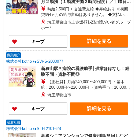
月２勤務（１勤務実働２時間程度）／土曜日や
日曜日等 ※平日の場合は１５：３０以降可
時給2,500円 + 交通費支給 ◆昇給あり ※初回
契約4ヵ月の給与変動はありません。 ◆支払い方
法：月1回 ◆交通費:一部支給 ※直行直帰OK
埼玉県狭山市上赤坂471-23の障がい者グループ
ホーム
詳細を見る
キープ
職業紹介
株式会社kotrio /●SW-S-2080077
新狭山駅＊病院の看護助手│残業ほぼなし！経
験不問・資格不問◎
【正社員】月給240,000〜400,000円 ・基本
給：200,000円〜220,000円 ・資格手当：10,000〜
30,000円 ・役職手当：10,000〜70,000円 ・処遇改
埼玉県狭山市
善手当：20,000〜60,000円（勤続年数、保有資格
により変動） ・固定残業手当：20,000円（10時
詳細を見る
キープ
間） ※固定残業時間を超過する場合には超過勤務
手当として別途支給 ・夜勤手当：10,000円/1回
（上記給与とは別に支給） 下記資格をお持ちの方
派遣社員
歓迎 ・認知症介護基礎研修 ・初任者研修 ・実務
株式会社kotrio /●SI-H-2101628
者研修 ・介護福祉士 など
高級シニアマンションで健康相談/見回りなど