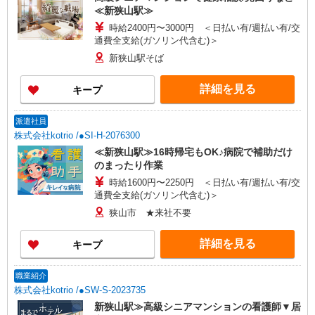
≪新狭山駅≫
時給2400円〜3000円 ＜日払い有/週払い有/交
通費全支給(ガソリン代含む)＞
新狭山駅そば
詳細を見る
キープ
派遣社員
株式会社kotrio /●SI-H-2076300
≪新狭山駅≫16時帰宅もOK♪病院で補助だけ
のまったり作業
時給1600円〜2250円 ＜日払い有/週払い有/交
通費全支給(ガソリン代含む)＞
狭山市 ★来社不要
詳細を見る
キープ
職業紹介
株式会社kotrio /●SW-S-2023735
新狭山駅≫高級シニアマンションの看護師▼居