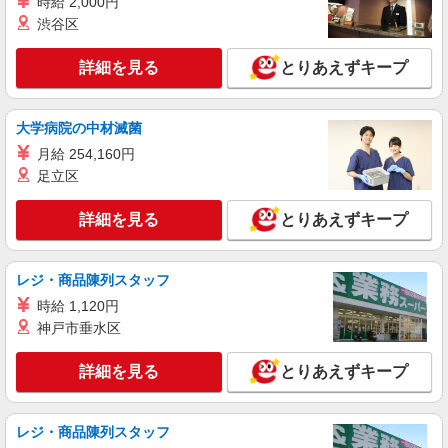
時給 2,000円
渋谷区
派遣社員
株式会社トラストグロース 新宿本社 第3営業部
詳細を見る
とりあえずキープ
特別養護老人ホームでの看護師
時給：准看護師2000円/看護師2050円 ※資格・
大学病院の中材滅菌
経験等により異なる
月給 254,160円
埼玉県狭山市
足立区
詳細を見る
キープ
詳細を見る
とりあえずキープ
職業紹介
株式会社kotrio /●SW-S-2098547
レジ・商品陳列スタッフ
狭山市駅◆病院の補助STAFF◆患者さん支援/
時給 1,120円
消毒など≪経験不問≫
神戸市垂水区
【正社員】月給240,000〜400,000円 ・基本
給：200,000円〜220,000円 ・資格手当：10,000〜
30,000円 ・役職手当：10,000〜70,000円 ・処遇改
詳細を見る
とりあえずキープ
埼玉県狭山市
善手当：20,000〜60,000円（勤続年数、保有資格
により変動） ・固定残業手当：20,000円（10時
詳細を見る
キープ
間） ※固定残業時間を超過する場合には超過勤務
レジ・商品陳列スタッフ
手当として別途支給 ・夜勤手当：10,000円/1回