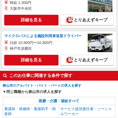
時給 1,300円
（上記給与とは別に支給） 下記資格をお持ちの方
職業紹介
歓迎 ・認知症介護基礎研修 ・初任者研修 ・実務
大阪市中央区
株式会社kotrio /●SW-S-2023307
者研修 ・介護福祉士 など
【新狭山駅】看護助手募集(パート)＊柔軟性が
詳細を見る
とりあえずキープ
ある働き方♪
時給1550円〜2312円 ＜交通費全支給(ガソリ
ン代含む)＞
マイクロバスによる施設利用者送迎ドライバー
埼玉県狭山市
日給 10,900円〜10,900円
神戸市須磨区
詳細を見る
キープ
詳細を見る
とりあえずキープ
このお仕事に関連する条件で探す
狭山市のアルバイト・バイト・パートの求人を探す
同じ職種から狭山市の求人を探す
医療・介護・福祉すべて
看護師・保健師・看護助手・助
サービス提供責任者・ソーシャ
産師
ルワーカー