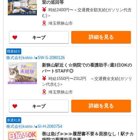
室の巡回等
時給2400円〜＜交通費全額支給(ガソリン代含
む)＞
埼玉県狭山市
詳細を見る
キープ
職業紹介
株式会社kotrio /●SW-S-2080126
新狭山駅近く☆病院での看護助手♪週3日OKの
パートSTAFF◎
時給1550円〜2312円 ＜交通費全支給(ガソリ
ン代含む)＞
埼玉県狭山市
詳細を見る
キープ
派遣社員
株式会社kotrio /●SI-H-2093754
善は急げ≫≫≫履歴書不要＆面接なし！駅チカ
病院で看護助手急募