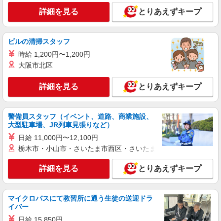
詳細を見る
キープ
詳細を見る
とりあえずキープ
職業紹介
株式会社kotrio /●SW-S-2023093
ビルの清掃スタッフ
≪新狭山駅≫無資格・未経験OKの看護助手！
時給 1,200円〜1,200円
医療行為なし♪
大阪市北区
【正社員】月給240,000〜400,000円 ・基本
給：200,000円〜220,000円 ・資格手当：10,000〜
詳細を見る
とりあえずキープ
30,000円 ・役職手当：10,000〜70,000円 ・処遇改
埼玉県狭山市
善手当：20,000〜60,000円（勤続年数、保有資格
により変動） ・固定残業手当：20,000円（10時
詳細を見る
キープ
警備員スタッフ（イベント、道路、商業施設、
間） ※固定残業時間を超過する場合には超過勤務
大型駐車場、JR列車見張りなど）
手当として別途支給 ・夜勤手当：10,000円/1回
（上記給与とは別に支給） 下記資格をお持ちの方
日給 11,000円〜12,100円
派遣社員
歓迎 ・認知症介護基礎研修 ・初任者研修 ・実務
株式会社kotrio /●SI-H-2101978
栃木市・小山市・さいたま市西区・さいたま市岩槻区・久喜市・
者研修 ・介護福祉士 など
【職場環境◎】よすぎて全私が泣いた≫看護助
詳細を見る
とりあえずキープ
手募集♪未経験OK！
時給1600円〜2250円 ＜日払い有/週払い有/交
通費全支給(ガソリン代含む)＞
マイクロバスにて教習所に通う生徒の送迎ドラ
新狭山駅そば
イバー
日給 15,850円