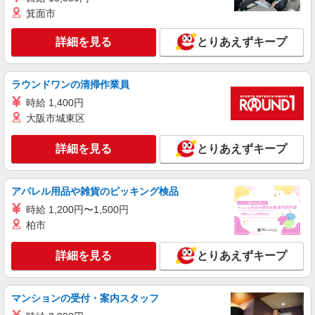
詳細を見る
キープ
箕面市
職業紹介
詳細を見る
とりあえずキープ
株式会社kotrio /●SW-S-2097465
≪正社員≫狭山市駅＊看護助手としてキャリア
を築くチャンス！
ラウンドワンの清掃作業員
【正社員】月給240,000〜400,000円 ・基本
時給 1,400円
給：200,000円〜220,000円 ・資格手当：10,000〜
大阪市城東区
30,000円 ・役職手当：10,000〜70,000円 ・処遇改
埼玉県狭山市
善手当：20,000〜60,000円（勤続年数、保有資格
詳細を見る
により変動） ・固定残業手当：20,000円（10時
とりあえずキープ
詳細を見る
キープ
間） ※固定残業時間を超過する場合には超過勤務
手当として別途支給 ・夜勤手当：10,000円/1回
（上記給与とは別に支給） 下記資格をお持ちの方
アパレル用品や雑貨のピッキング検品
派遣社員
歓迎 ・認知症介護基礎研修 ・初任者研修 ・実務
株式会社kotrio /●SI-H-2101646
時給 1,200円〜1,500円
者研修 ・介護福祉士 など
高級シニアマンションで健康相談/見回りなど
柏市
≪狭山市駅≫
時給2400円〜3000円 ＜日払い有/週払い有/交
詳細を見る
とりあえずキープ
通費全支給(ガソリン代含む)＞
狭山市駅そば
マンションの受付・案内スタッフ
詳細を見る
キープ