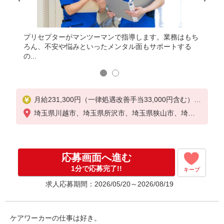
プリセプターがマンツーマンで指導します。業務はもち
践企業』
ろん、不安や悩みといったメンタル面もサポートする
仕事と
の...
として
月給231,300円（一律処遇改善手当33,000円含む）〜
＋各種実績手当別途支給(下記にて詳細あり)
埼玉県川越市、埼玉県所沢市、埼玉県狭山市、埼玉
※介護経験者は経歴を考慮し優遇
県鶴ケ島市、埼玉県日高市、埼玉県ふじみ野市
【各種実績手当】
◎夜勤手当12,000円×4回
応募画面へ進む
◎介護福祉士の資格手当10,000円（今回増額！）
◎賞与年2回（夏：基本給×2.0 冬：基本給×2.6）
1分で応募完了!!
キープ
※入職初年度は入職月により調整があります。
求人応募期間：2026/05/20～2026/08/19
◎通勤手当
◎土曜残業手当
【月収例】
ケアワーカーの仕事は好き。
279,300円（月給231,300円＋夜勤手当4回分48,000