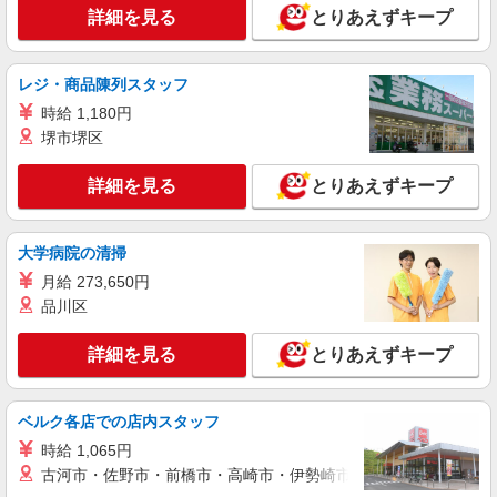
ン代含む)＞
詳細を見る
とりあえずキープ
埼玉県狭山市
詳細を見る
レジ・商品陳列スタッフ
キープ
時給 1,180円
派遣社員
堺市堺区
株式会社トラストグロース 新宿本社 第3営業部
特別養護老人ホームでの看護師
詳細を見る
とりあえずキープ
時給：2400円
埼玉県狭山市
大学病院の清掃
月給 273,650円
詳細を見る
キープ
品川区
派遣社員
詳細を見る
とりあえずキープ
株式会社トラストグロース 新宿本社 第3営業部
有料老人ホームでの看護師
時給：准看護士2200円〜 /看護師2250円〜 ※
ベルク各店での店内スタッフ
資格・経験などにより異なる
時給 1,065円
埼玉県狭山市
古河市・佐野市・前橋市・高崎市・伊勢崎市・太田市・館林市・