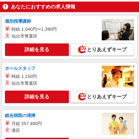
ン代含む)＞
あなたにおすすめの求人情報
埼玉県狭山市
個別指導講師
詳細を見る
キープ
時給 1,040円〜1,390円
仙台市青葉区
派遣社員
株式会社kotrio /●SI-H-2101983
詳細を見る
とりあえずキープ
【職場環境◎】よすぎて全私が泣いた≫看護助
手募集♪未経験OK！
時給1600円〜2250円 ＜日払い有/週払い有/交
ホールスタッフ
通費全支給(ガソリン代含む)＞
時給 1,150円
狭山市駅そば
仙台市青葉区
詳細を見る
キープ
詳細を見る
とりあえずキープ
職業紹介
株式会社kotrio /●SW-S-2022663
総合病院の清掃
新狭山駅チカ≫医療現場で専門スキルを磨く看
月給 257,400円
護助手！未経験歓迎
港区
時給1550円〜2312円 ＜交通費全支給(ガソリ