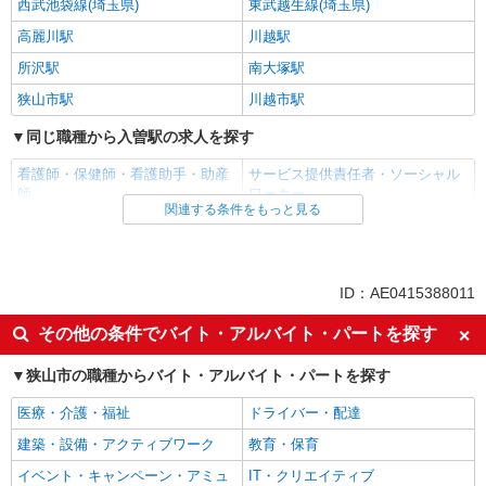
西武池袋線(埼玉県)
東武越生線(埼玉県)
高麗川駅
川越駅
所沢駅
南大塚駅
狭山市駅
川越市駅
同じ職種から入曽駅の求人を探す
看護師・保健師・看護助手・助産
サービス提供責任者・ソーシャル
師
ワーカー
関連する条件をもっと見る
同じ雇用形態から入曽駅の求人を探す
正社員
ID：AE0415388011
同じ特徴から入曽駅の求人を探す
その他の条件でバイト・アルバイト・パートを探す
入社日応相談
未経験歓迎
経験者・有資格者歓迎
狭山市の職種からバイト・アルバイト・パートを探す
女性活躍中
学歴不問
ブランクOK
医療・介護・福祉
ドライバー・配達
ミドル（40代～）活躍中
ボーナス・賞与あり
建築・設備・アクティブワーク
教育・保育
昇給あり
車通勤OK
イベント・キャンペーン・アミュ
IT・クリエイティブ