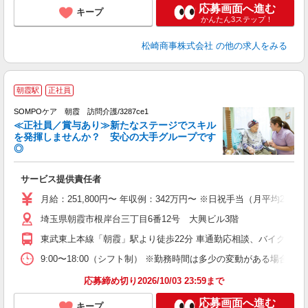
応募画面へ進む
キープ
かんたん3ステップ！
松崎商事株式会社
の他の求人をみる
朝霞駅
正社員
SOMPOケア 朝霞 訪問介護/3287ce1
≪正社員／賞与あり≫新たなステージでスキル
を発揮しませんか？ 安心の大手グループです
◎
ち
サービス提供責任者
未
分
月給：251,800円〜 年収例：342万円〜 ※日祝手当（月平均
社
埼玉県朝霞市根岸台三丁目6番12号 大興ビル3階
東武東上本線「朝霞」駅より徒歩22分 車通勤応相談、バイク通勤
9:00〜18:00（シフト制） ※勤務時間は多少の変動がある場合あり
応募締め切り2026/10/03 23:59まで
応募画面へ進む
キープ