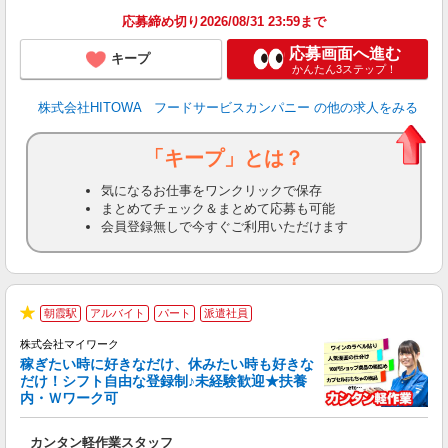
応募締め切り2026/08/31 23:59まで
応募画面へ進む
キープ
かんたん3ステップ！
株式会社HITOWA フードサービスカンパニー
の他の求人をみる
「キープ」とは？
気になるお仕事をワンクリックで保存
まとめてチェック＆まとめて応募も可能
会員登録無しで今すぐご利用いただけます
朝霞駅
アルバイト
パート
派遣社員
★
株式会社マイワーク
稼ぎたい時に好きなだけ、休みたい時も好きな
だけ！シフト自由な登録制♪未経験歓迎★扶養
内・Ｗワーク可
き
カンタン軽作業スタッフ
履