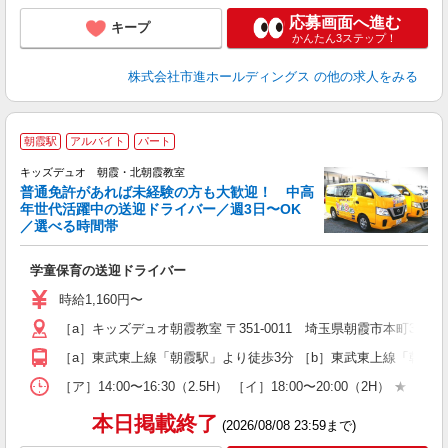
応募画面へ進む
キープ
かんたん3ステップ！
株式会社市進ホールディングス
の他の求人をみる
朝霞駅
アルバイト
パート
キッズデュオ 朝霞・北朝霞教室
普通免許があれば未経験の方も大歓迎！ 中高
年世代活躍中の送迎ドライバー／週3日〜OK
通
／選べる時間帯
に
未
学童保育の送迎ドライバー
～
K
時給1,160円〜
［a］キッズデュオ朝霞教室 〒351-0011 埼玉県朝霞市本町3-1
［a］東武東上線「朝霞駅」より徒歩3分 ［b］東武東上線「朝霞
［ア］14:00〜16:30（2.5H） ［イ］18:00〜20:00（2H
本日掲載終了
(2026/08/08 23:59まで)