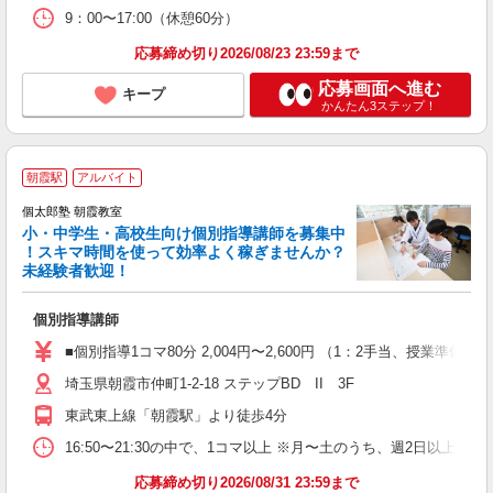
9：00〜17:00（休憩60分）
応募締め切り2026/08/23 23:59まで
応募画面へ進む
キープ
かんたん3ステップ！
朝霞駅
アルバイト
来
中
個太郎塾 朝霞教室
小・中学生・高校生向け個別指導講師を募集中
！スキマ時間を使って効率よく稼ぎませんか？
未経験者歓迎！
を
個別指導講師
未
務
■個別指導1コマ80分 2,004円〜2,600円 （1：2手当、授
埼玉県朝霞市仲町1-2-18 ステップBD II 3F
東武東上線「朝霞駅」より徒歩4分
16:50〜21:30の中で、1コマ以上 ※月〜土のうち、週2日以上
応募締め切り2026/08/31 23:59まで