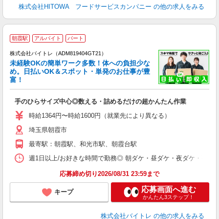
株式会社HITOWA フードサービスカンパニー
の他の求人をみる
朝霞駅
アルバイト
パート
株式会社バイトレ（ADM819404GT21）
未経験OKの簡単ワーク多数！体への負担少な
め。日払いOK＆スポット・単発のお仕事が豊
富！
ス
ロ
手のひらサイズ中心◎数える・詰めるだけの超かんたん作業
即
活
時給1364円〜時給1600円（就業先により異なる）
（
埼玉県朝霞市
短
K
最寄駅：朝霞駅、和光市駅、朝霞台駅
日
髪
週1日以上/お好きな時間で勤務◎ 朝ダケ・昼ダケ・夜ダケ・夜勤など、 ご自
応募締め切り2026/08/31 23:59まで
応募画面へ進む
キープ
かんたん3ステップ！
株式会社バイトレ
の他の求人をみる