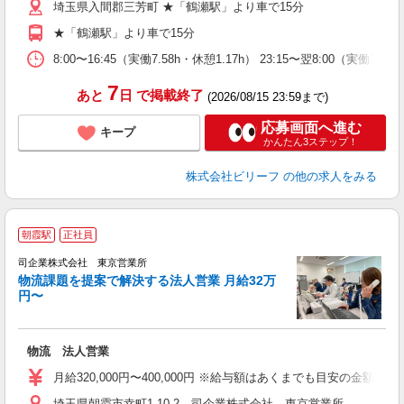
埼玉県入間郡三芳町 ★「鶴瀬駅」より車で15分
自
★「鶴瀬駅」より車で15分
8:00〜16:45（実働7.58h・休憩1.17h） 23:15〜翌8:00（実働7.5
7
あと
日
で掲載終了
(2026/08/15 23:59まで)
応募画面へ進む
キープ
かんたん3ステップ！
株式会社ビリーフ
の他の求人をみる
朝霞駅
正社員
司企業株式会社 東京営業所
物流課題を提案で解決する法人営業 月給32万
円〜
働
物流 法人営業
昇
月給320,000円〜400,000円 ※給与額はあくまでも目安の金額で経験
転
埼玉県朝霞市幸町1-10-2 司企業株式会社 東京営業所