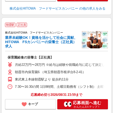
株式会社HITOWA フードサービスカンパニー
の他の求人をみる
充
朝霞駅
正社員
株式会社HITOWA フードサービスカンパニー
業界未経験OK！資格を活かして社会に貢献、
HITOWA FSカンパニーの栄養士（正社員）
も
求人
土
O
保育園給食の栄養士【正社員】
新
不
月給22万円〜28万円 ※給与は経験や前職給与に応じて決定します。
中
朝霞市内保育園6 （埼玉県朝霞市根岸台8-2-41）
フ
東武東上本線朝霞駅より 徒歩約11分
実
7:30〜16:30の間 1日8時間、土曜日勤務有（シフト制） 土曜
応募締め切り2026/08/31 23:59まで
応募画面へ進む
キープ
かんたん3ステップ！