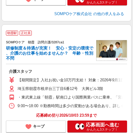
かんたん3ステップ！
SOMPOケア株式会社
の他の求人をみる
朝霞駅
正社員
SOMPOケア 朝霞 訪問介護/3287ca1
研修制度＆待遇が充実！ 安心・安定の環境で
、介護のお仕事を始めませんか？ 年齢・性別
不問
取
介護スタッフ
未
上
【期間限定】入社お祝い金10万円支給！ 対象：2026年9月1日ま
険
埼玉県朝霞市根岸台三丁目6番12号 大興ビル3階
・東武東上線「朝霞」駅南口より国際興業バスに乗車、「宮台」下
9:00〜18:00 ※勤務時間は多少の変動がある場合あり、詳しく
応募締め切り2026/10/03 23:59まで
応募画面へ進む
キープ
かんたん3ステップ！