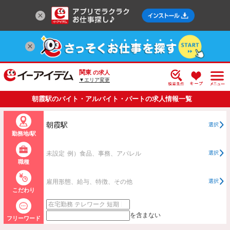
関東
の求人
▼エリア変更
朝霞駅のバイト・アルバイト・パートの求人情報一覧
朝霞駅
選択
勤務地/駅
未設定
例）食品、事務、アパレル
選択
職種
雇用形態、給与、特徴、その他
選択
こだわり
を含まない
フリーワード