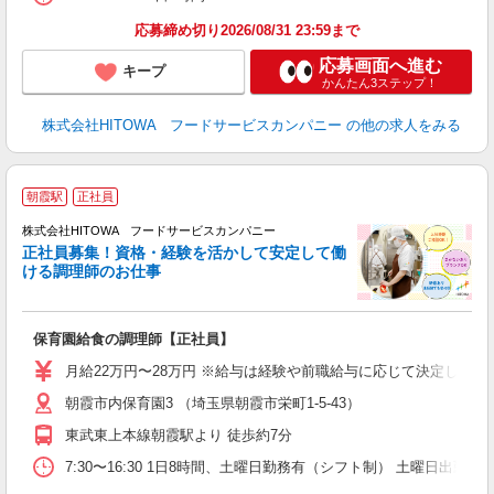
実
応募締め切り2026/08/31 23:59まで
応募画面へ進む
キープ
かんたん3ステップ！
株式会社HITOWA フードサービスカンパニー
の他の求人をみる
朝霞駅
正社員
務
株式会社HITOWA フードサービスカンパニー
正社員募集！資格・経験を活かして安定して働
ける調理師のお仕事
食
の
保育園給食の調理師【正社員】
土
O
月給22万円〜28万円 ※給与は経験や前職給与に応じて決定します。
新
朝霞市内保育園3 （埼玉県朝霞市栄町1-5-43）
不
中
東武東上本線朝霞駅より 徒歩約7分
フ
7:30〜16:30 1日8時間、土曜日勤務有（シフト制） 土曜日出
実