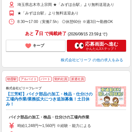
埼玉県志木市上宗岡 ★「みずほ台駅」より無料送迎あり
収
K
★「みずほ台駅」より無料送迎あり
（
8:30〜17:00（実働7.5h） ◎休憩60分 ※週3日〜勤務OK
7
あと
日
で掲載終了
(2026/08/15 23:59まで)
応募画面へ進む
キープ
かんたん3ステップ！
株式会社ビリーフ
の他の求人をみる
朝霞駅
アルバイト
パート
契約社員
派遣社員
学
株式会社ビリーフレーブ
い
【三芳町】バイク部品の加工・検品・仕分けの
軽
工場内作業/業務拡大につき追加募集！土日休
入
み！
た
第
バイク部品の加工・検品・仕分けの工場内作業
ブ
収
時給1,248円〜1,560円 ※経験・能力による
髪