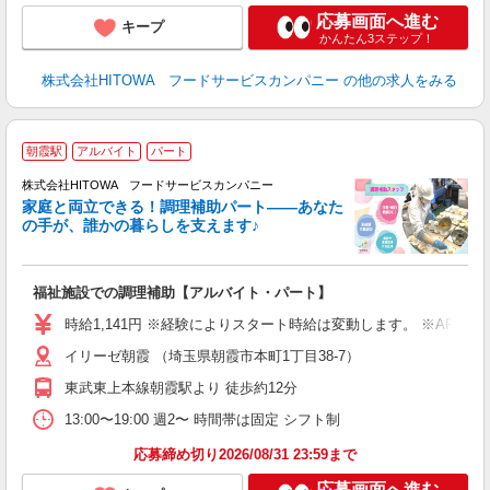
応募画面へ進む
キープ
かんたん3ステップ！
株式会社HITOWA フードサービスカンパニー
の他の求人をみる
朝霞駅
アルバイト
パート
調
株式会社HITOWA フードサービスカンパニー
家庭と両立できる！調理補助パート――あなた
の手が、誰かの暮らしを支えます♪
し
ン
福祉施設での調理補助【アルバイト・パート】
昼
W
時給1,141円 ※経験によりスタート時給は変動します。 ※AP
イリーゼ朝霞 （埼玉県朝霞市本町1丁目38-7）
迎
ル
東武東上本線朝霞駅より 徒歩約12分
り
煙
13:00〜19:00 週2〜 時間帯は固定 シフト制
食
応募締め切り2026/08/31 23:59まで
応募画面へ進む