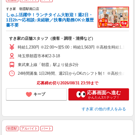
すき家 朝霞駅南口店
しゅふ活躍中！ランチタイム大歓迎！週2日・
安
1日2h〜応相談♪未経験／扶養内勤務OK☆履歴
書不要
の
すき家の店舗スタッフ（接客・調理・清掃など）
履
タ
時給1,230円 ※22:00〜翌5:00：時給1,563円 ※高校生時給1,150
（
埼玉県朝霞市本町2-3-18
夜
割
東武東上線「朝霞」駅より徒歩2分
24時間募集 1日2時間、週2日からOKのシフト制！ ※高校生のシ
応募締め切り2026/08/31 23:59まで
応募画面へ進む
キープ
かんたん3ステップ！
すき家
の他の求人をみる
朝霞駅
アルバイト
パート