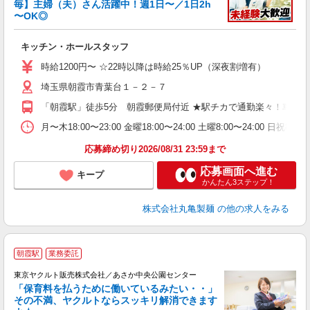
毎】主婦（夫）さん活躍中！週1日〜／1日2h
〜OK◎
ル
キッチン・ホールスタッフ
入
者
時給1200円〜 ☆22時以降は時給25％UP（深夜割増有）
歓
埼玉県朝霞市青葉台１－２－７
～
り
「朝霞駅」徒歩5分 朝霞郵便局付近 ★駅チカで通勤楽々！車・
務
月〜木18:00〜23:00 金曜18:00〜24:00 土曜8:0
フ
応募締め切り2026/08/31 23:59まで
応募画面へ進む
キープ
かんたん3ステップ！
株式会社丸亀製麺
の他の求人をみる
朝霞駅
業務委託
東京ヤクルト販売株式会社／あさか中央公園センター
「保育料を払うために働いているみたい・・」
その不満、ヤクルトならスッキリ解消できます