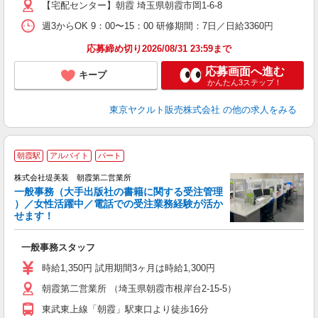
【宅配センター】朝霞 埼玉県朝霞市岡1-6-8
週3からOK 9：00〜15：00 研修期間：7日／日給3360円
応募締め切り2026/08/31 23:59まで
応募画面へ進む
キープ
かんたん3ステップ！
東京ヤクルト販売株式会社
の他の求人をみる
朝霞駅
アルバイト
パート
株式会社堤美装 朝霞第二営業所
一般事務（大手出版社の書籍に関する受注管理
）／女性活躍中／電話での受注業務経験が活か
せます！
一般事務スタッフ
未
問
時給1,350円 試用期間3ヶ月は時給1,300円
費
朝霞第二営業所 （埼玉県朝霞市根岸台2-15-5）
東武東上線「朝霞」駅東口より徒歩16分