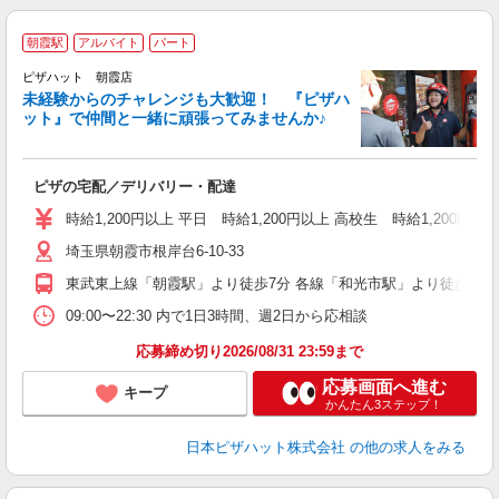
朝霞駅
アルバイト
パート
ピザハット 朝霞店
未経験からのチャレンジも大歓迎！ 『ピザハ
ット』で仲間と一緒に頑張ってみませんか♪
続
ピザの宅配／デリバリー・配達
未
ア
時給1,200円以上 平日 時給1,200円以上 高校生 時給1,200円以
短
埼玉県朝霞市根岸台6-10-33
社
東武東上線「朝霞駅」より徒歩7分 各線「和光市駅」より徒歩13分
09:00〜22:30 内で1日3時間、週2日から応相談
応募締め切り2026/08/31 23:59まで
応募画面へ進む
キープ
かんたん3ステップ！
日本ピザハット株式会社
の他の求人をみる