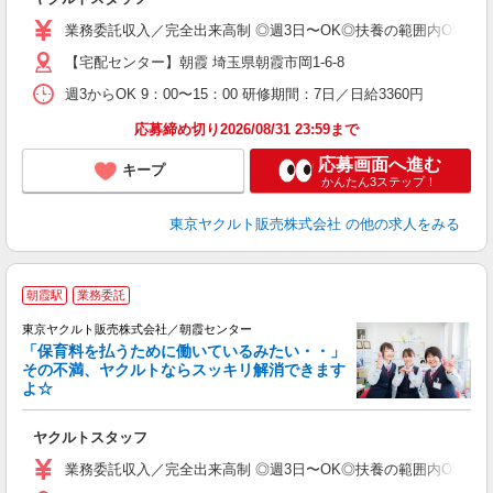
未
ア
業務委託収入／完全出来高制 ◎週3日〜OK◎扶養の範囲内OK ◎扶養
【宅配センター】朝霞 埼玉県朝霞市岡1-6-8
週3からOK 9：00〜15：00 研修期間：7日／日給3360円
応募締め切り2026/08/31 23:59まで
応募画面へ進む
キープ
かんたん3ステップ！
東京ヤクルト販売株式会社
の他の求人をみる
朝霞駅
業務委託
東京ヤクルト販売株式会社／朝霞センター
「保育料を払うために働いているみたい・・」
その不満、ヤクルトならスッキリ解消できます
よ☆
し
未
ヤクルトスタッフ
ア
業
業務委託収入／完全出来高制 ◎週3日〜OK◎扶養の範囲内OK ◎扶養
登