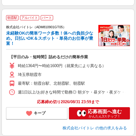
朝霞駅
アルバイト
パート
株式会社バイトレ（ADM810901GT05）
未経験OKの簡単ワーク多数！体への負担少な
め。日払いOK＆スポット・単発のお仕事が豊
富！
ス
ロ
【平日のみ・短時間】詰めるだけの簡単作業
即
活
時給1364円〜時給1600円（就業先により異なる）
（
埼玉県朝霞市
短
K
最寄駅：朝霞台駅、北朝霞駅、朝霞駅
日
髪
週1日以上/お好きな時間で勤務◎ 朝ダケ・昼ダケ・夜ダケ・夜勤など、 ご自
応募締め切り2026/08/31 23:59まで
応募画面へ進む
キープ
かんたん3ステップ！
株式会社バイトレ
の他の求人をみる