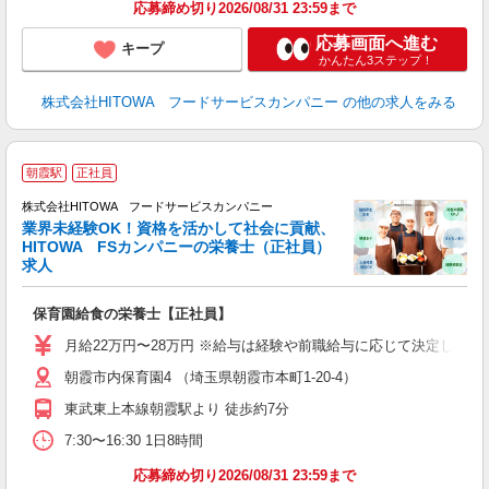
応募締め切り2026/08/31 23:59まで
応募画面へ進む
キープ
かんたん3ステップ！
株式会社HITOWA フードサービスカンパニー
の他の求人をみる
充
朝霞駅
正社員
ー
株式会社HITOWA フードサービスカンパニー
業界未経験OK！資格を活かして社会に貢献、
HITOWA FSカンパニーの栄養士（正社員）
与
求人
土
O
保育園給食の栄養士【正社員】
新
不
月給22万円〜28万円 ※給与は経験や前職給与に応じて決定します。
中
朝霞市内保育園4 （埼玉県朝霞市本町1-20-4）
フ
東武東上本線朝霞駅より 徒歩約7分
実
7:30〜16:30 1日8時間
応募締め切り2026/08/31 23:59まで