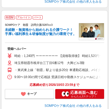
SOMPOケア株式会社
の他の求人をみる
朝霞駅
アルバイト
パート
SOMPOケア 朝霞 訪問介護/3287cc3
未経験・無資格から始められる介護ワーク！
手厚い福利厚生＆研修制度が魅力の環境です。
す
登録ヘルパー
未
h
時給：1,240円 ーーーーーーー 【資格取得後】 時給1,520円〜 
転
埼玉県朝霞市根岸台三丁目6番12号 大興ビル3階
制
・東武東上線「朝霞」駅より徒歩20分 車通勤応相談、バイク通勤
9:00〜18:00の間で応相談 受講日程や勤務スケジュールにより
応募締め切り2026/10/03 23:59まで
応募画面へ進む
キープ
かんたん3ステップ！
SOMPOケア株式会社
の他の求人をみる