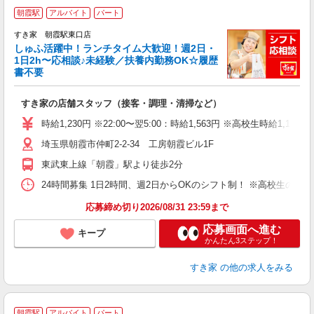
≪
朝霞駅
アルバイト
パート
すき家 朝霞駅東口店
しゅふ活躍中！ランチタイム大歓迎！週2日・
安
1日2h〜応相談♪未経験／扶養内勤務OK☆履歴
書不要
の
すき家の店舗スタッフ（接客・調理・清掃など）
履
タ
時給1,230円 ※22:00〜翌5:00：時給1,563円 ※高校生時給1,150
（
埼玉県朝霞市仲町2-2-34 工房朝霞ビル1F
夜
割
東武東上線「朝霞」駅より徒歩2分
24時間募集 1日2時間、週2日からOKのシフト制！ ※高校生のシ
応募締め切り2026/08/31 23:59まで
応募画面へ進む
キープ
かんたん3ステップ！
すき家
の他の求人をみる
≪
朝霞駅
アルバイト
パート