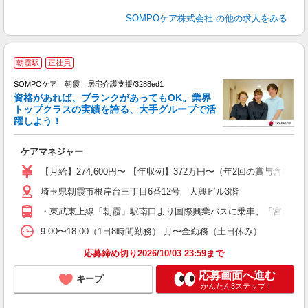
SOMPOケア株式会社
の他の求人をみる
朝霞駅
正社員
◎
在
SOMPOケア 朝霞 居宅介護支援/3288ed1
資格があれば、ブランクがあってもOK。業界
トップクラスの実績を誇る、大手グループで活
躍しよう！
適
ケアマネジャー
未
分
【月給】274,600円〜 【年収例】372万円〜（年2回の賞与含む
社
埼玉県朝霞市根岸台三丁目6番12号 大興ビル3階
・東武東上線「朝霞」駅南口より国際興業バスに乗車、「宮台」下
9:00〜18:00（1日8時間勤務） 月〜金勤務（土日休み）
応募締め切り2026/10/03 23:59まで
応募画面へ進む
キープ
かんたん3ステップ！