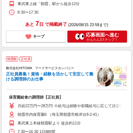
東武東上線「朝霞」駅から徒歩12分
8:30〜17:30
7
あと
日
で掲載終了
(2026/08/15 23:59まで)
応募画面へ進む
キープ
かんたん3ステップ！
朝霞駅
正社員
務
株式会社HITOWA フードサービスカンパニー
正社員募集！資格・経験を活かして安定して働
ける調理師のお仕事
食
の
保育園給食の調理師【正社員】
土
O
月給22万円〜28万円 ※給与は経験や前職給与に応じて決定します。
新
朝霞市内保育園6 （埼玉県朝霞市根岸台8-2-41）
不
中
東武東上本線朝霞駅より 徒歩約11分
フ
7:30〜16:30 1日8時間