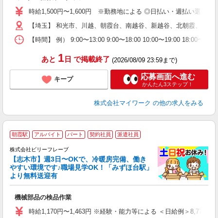
歓
時給1,500円〜1,600円 ※勤務地による ◎日払い・週払い選
躍
【埼玉】 和光市、川越、朝霞台、南越谷、新越谷、北朝霞、所沢
（
週
【時間】 例） 9:00〜13:00 9:00〜18:00 10:00
シ
通
1
あと
日
で掲載終了
(2026/08/09 23:59まで)
応募画面へ進む
キープ
かんたん3ステップ！
株式会社マイワーク
の他の求人をみる
朝霞駅
アルバイト
パート
契約社員
派遣社員
株式会社ビリーフレーブ
1
【志木市】週3日〜OKで、冷暖房完備、働き
す
やすい環境です♪職場見学OK！「みずほ台駅」
より無料送迎有
ま
入
機械部品の検品作業
た
第
時給1,170円〜1,463円 ※経験・能力等による ＜日給例＞8,775円（時
ブ