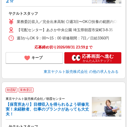
よ☆
し
未
ヤクルトスタッフ
ア
業
業務委託収入／完全出来高制 ◎週3日〜OK◎扶養の範囲内OK ◎扶養
登
【宅配センター】あさか中央公園 埼玉県朝霞市栄町3-8-35
週3からOK 9：00〜15：00 研修期間：7日／日給3360円
応募締め切り2026/08/31 23:59まで
応募画面へ進む
キープ
かんたん3ステップ！
東京ヤクルト販売株式会社
の他の求人をみる
朝霞駅
業務委託
東京ヤクルト販売株式会社／朝霞センター
【保育所あり】目標収入を得られるよう研修充
実！未経験者、仕事のブランクがあっても大丈
夫！
相
ヤクルトスタッフ