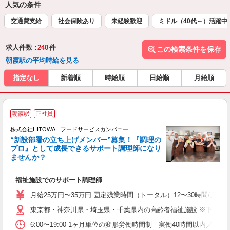
人気の条件
交通費支給
社会保険あり
未経験歓迎
ミドル（40代～）活躍中
求人件数 :
240
件
この検索条件を保存
朝霞駅の平均時給を見る
指定なし
新着順
時給順
日給順
月給順
朝霞駅
正社員
株式会社HITOWA フードサービスカンパニー
“新設部署の立ち上げメンバー”募集！『調理の
プロ』として成長できるサポート調理師になり
ませんか？
す
福祉施設でのサポート調理師
経
活
月給25万円〜35万円 固定残業時間（トータル）12〜30時間/月 固
K
東京都・神奈川県・埼玉県・千葉県内の高齢者福祉施設 ※下記4
典
6:00〜19:00 1ヶ月単位の変形労働時間制 実働40時間以内／週平均 