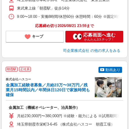
ン
東武東上線「朝霞駅」徒歩14分
9:00〜18:00・実働8時間/休憩60分 休憩時間：60分 ※固定時間制
応募締め切り2026/08/21 23:59まで
応募画面へ進む
キープ
かんたん3ステップ！
司企業株式会社
の他の求人をみる
朝霞駅
正社員
動画あり
く
株式会社ハスコー
に
金属加工経験者募集／月給23万〜38万円／残
業月15時間以内／年間休日120日で家族時間も
確保
え
金属加工（機械オペレーター、治具製作）
ボ
月給230,000円〜380,000円 ※経験・能力による ※試用期間3ヶ月
埼玉県朝霞市栄町3-6-45 （株式会社ハスコー 朝霞工場）