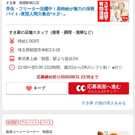
すき家 朝霞駅南口店
学生・フリーター活躍中！高時給が魅力の深夜
バイト♪夜型人間大集合*☆彡･.｡
つ
すき家の店舗スタッフ（接客・調理・清掃など）
履
ミ
時給1,563円
～
埼玉県朝霞市本町2-3-18
内
あ
東武東上線「朝霞」駅より徒歩2分
22:00〜翌5:00 1日2時間、週2日からOKのシフト制！ ●扶養内勤務
応募締め切り2026/08/31 23:59まで
応募画面へ進む
キープ
かんたん3ステップ！
すき家
の他の求人をみる
朝霞駅
アルバイト
パート
銀座コージーコーナー 朝霞店