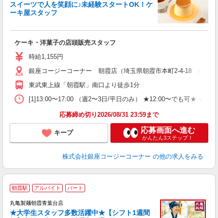
スイーツで人を笑顔に♪未経験スタートOK！ケ
ーキ屋スタッフ
す
ケーキ・洋菓子の店頭販売スタッフ
入
夫
時給1,155円
固
銀座コージーコーナー 朝霞店（埼玉県朝霞市本町2-4-18 バモス
な
与
東武東上線「朝霞駅」南口より徒歩1分
[1]13:00〜17:00 （週2〜3日/平日のみ） ★12:00
応募締め切り2026/08/31 23:59まで
応募画面へ進む
キープ
かんたん3ステップ！
株式会社銀座コージーコーナー
の他の求人をみる
朝霞駅
アルバイト
パート
丸亀製麺朝霞青葉台店
★大学生スタッフ多数活躍中★【シフト1週間