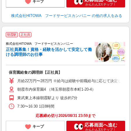
キープ
かんたん3ステップ！
株式会社HITOWA フードサービスカンパニー
の他の求人をみる
朝霞駅
正社員
務
株式会社HITOWA フードサービスカンパニー
正社員募集！資格・経験を活かして安定して働
ける調理師のお仕事
食
の
保育園給食の調理師【正社員】
土
O
月給22万円〜28万円 ※給与は経験や前職給与に応じて決定します。
新
朝霞市内保育園4 （埼玉県朝霞市本町1-20-4）
不
中
東武東上本線朝霞駅より 徒歩約7分
フ
7:30〜16:30 1日8時間
実
応募締め切り2026/08/31 23:59まで
応募画面へ進む
キープ
かんたん3ステップ！