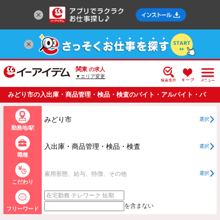
関東
の求人
▼エリア変更
みどり市の入出庫・商品管理・検品・検査のバイト・アルバイト・パ
ートの求人情報一覧
みどり市
選択
勤務地/駅
入出庫・商品管理・検品・検査
選択
職種
雇用形態、給与、特徴、その他
選択
こだわり
を含まない
フリーワード