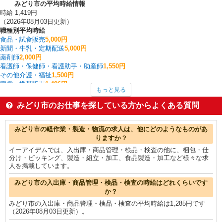
みどり市の平均時給情報
時給 1,419円
（2026年08月03日更新）
職種別平均時給
食品・試食販売
5,000円
新聞・牛乳・定期配送
5,000円
薬剤師
2,000円
看護師・保健師・看護助手・助産師
1,550円
その他介護・福祉
1,500円
家電・携帯販売
1,486円
もっと見る
介護職・ヘルパー
1,482円
製造・組立・加工
1,408円
みどり市のお仕事を探している方からよくある質問
金属加工
1,400円
保育士・保育補助
1,400円
みどり市の他の職種の平均時給を見る
みどり市の軽作業・製造・物流の求人は、他にどのようなものがあ
りますか？
イーアイデムでは、入出庫・商品管理・検品・検査の他に、梱包・仕
分け・ピッキング、製造・組立・加工、食品製造・加工など様々な求
人を掲載しています。
みどり市の入出庫・商品管理・検品・検査の時給はどれくらいです
か？
みどり市の入出庫・商品管理・検品・検査の平均時給は1,285円です
（2026年08月03日更新）。