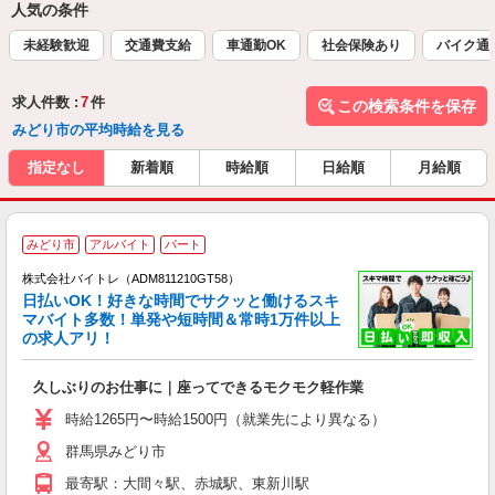
人気の条件
未経験歓迎
交通費支給
車通勤OK
社会保険あり
バイク通
求人件数 :
7
件
この検索条件を保存
みどり市の平均時給を見る
指定なし
新着順
時給順
日給順
月給順
みどり市
アルバイト
パート
株式会社バイトレ（ADM811210GT58）
く
日払いOK！好きな時間でサクッと働けるスキ
マバイト多数！単発や短時間＆常時1万件以上
☆
の求人アリ！
験
久しぶりのお仕事に｜座ってできるモクモク軽作業
即
活
時給1265円〜時給1500円（就業先により異なる）
（
群馬県みどり市
短
K
最寄駅：大間々駅、赤城駅、東新川駅
日