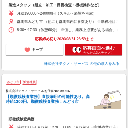
入
製造スタッフ（組立・加工・目視検査・機械操作など）
未
あ
月給190000〜240000円（スキル・経験を考慮）
遣
群馬県みどり市 （他にも群馬県内に多数あり） ※勤務地はご希望
8:30〜17:30（休憩60分） ※但し、業務上必要がある場合
応募締め切り2026/08/31 23:59まで
応募画面へ進む
キープ
かんたん3ステップ！
株式会社テクノ・サービス
の他の求人をみる
みどり市
派遣社員
株式会社テクノ・サービス/お仕事No/0899647
【顕微鏡検査業務】直接雇用の可能性あり。高
時給1300円。顕微鏡検査業務：みどり市
り
顕微鏡検査業務
履
高
時給1300円 月収例：279、000円（月収例20日実働残業代込