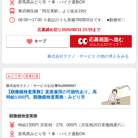
群馬県みどり市 ＊車・バイク通勤OK
東武桐生線「阿左美駅」より徒歩19分
08:00〜17:00 ※表記のうち実働7時間55分です。 ■勤務曜日
応募締め切り2026/08/31 23:59まで
応募画面へ進む
キープ
かんたん3ステップ！
株式会社テクノ・サービス
の他の求人をみる
みどり市
派遣社員
株式会社テクノ・サービス/お仕事No/0899667
【顕微鏡検査業務】直接雇用の可能性あり。高
時給1300円。顕微鏡検査業務：みどり市
り
顕微鏡検査業務
履
高
時給1300円 月収例：279、000円（月収例20日実働残業代込
群馬県みどり市 ＊車・バイク通勤OK