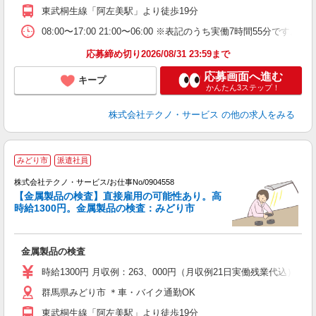
東武桐生線「阿左美駅」より徒歩19分
08:00〜17:00 21:00〜06:00 ※表記のうち実働7時間55
応募締め切り2026/08/31 23:59まで
応募画面へ進む
キープ
かんたん3ステップ！
株式会社テクノ・サービス
の他の求人をみる
みどり市
派遣社員
株式会社テクノ・サービス/お仕事No/0904558
【金属製品の検査】直接雇用の可能性あり。高
時給1300円。金属製品の検査：みどり市
『
金属製品の検査
履
高
時給1300円 月収例：263、000円（月収例21日実働残業代込
群馬県みどり市 ＊車・バイク通勤OK
東武桐生線「阿左美駅」より徒歩19分