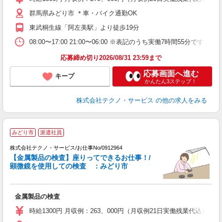
群馬県みどり市 ＊車・バイク通勤OK
東武桐生線「阿左美駅」より徒歩19分
08:00〜17:00 21:00〜06:00 ※表記のうち実働7時間55
応募締め切り2026/08/31 23:59まで
応募画面へ進む
キープ
かんたん3ステップ！
株式会社テクノ・サービス
の他の求人をみる
みどり市
派遣社員
経
株式会社テクノ・サービス/お仕事No/0912964
【金属製品の検査】座りってできるお仕事！/
顕微鏡を使用しての検査 ：みどり市
体
金属製品の検査
履
高
時給1300円 月収例：263、000円（月収例21日実働残業代込