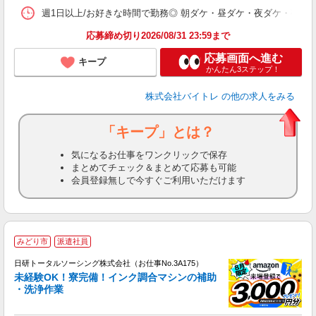
髪
週1日以上/お好きな時間で勤務◎ 朝ダケ・昼ダケ・夜ダケ・夜勤など、 ご自
応募締め切り2026/08/31 23:59まで
応募画面へ進む
キープ
かんたん3ステップ！
株式会社バイトレ
の他の求人をみる
「キープ」とは？
気になるお仕事をワンクリックで保存
まとめてチェック＆まとめて応募も可能
会員登録無しで今すぐご利用いただけます
◎
みどり市
派遣社員
n
日研トータルソーシング株式会社（お仕事No.3A175）
ー
未経験OK！寮完備！インク調合マシンの補助
z
・洗浄作業
談