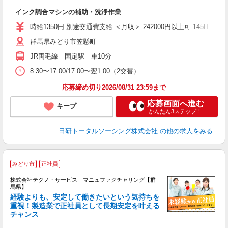
W
インク調合マシンの補助・洗浄作業
い
時給1350円 別途交通費支給 ＜月収＞ 242000円以上可 145H＋残業16
群馬県みどり市笠懸町
JR両毛線 国定駅 車10分
8:30〜17:00/17:00〜翌1:00（2交替）
応募締め切り2026/08/31 23:59まで
応募画面へ進む
キープ
かんたん3ステップ！
日研トータルソーシング株式会社
の他の求人をみる
みどり市
正社員
株式会社テクノ・サービス マニュファクチャリング【群
馬県】
経験よりも、安定して働きたいという気持ちを
重視！製造業で正社員として長期安定を叶える
チャンス
く