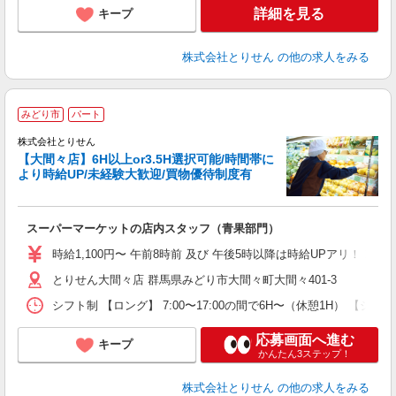
詳細を見る
キープ
株式会社とりせん
の他の求人をみる
みどり市
パート
株式会社とりせん
【大間々店】6H以上or3.5H選択可能/時間帯に
より時給UP/未経験大歓迎/買物優待制度有
日
スーパーマーケットの店内スタッフ（青果部門）
入
短
時給1,100円〜 午前8時前 及び 午後5時以降は時給UPアリ！！
通
とりせん大間々店 群馬県みどり市大間々町大間々401-3
手
シフト制 【ロング】 7:00〜17:00の間で6H〜（休憩1H） 【ショート】
応募画面へ進む
キープ
かんたん3ステップ！
株式会社とりせん
の他の求人をみる