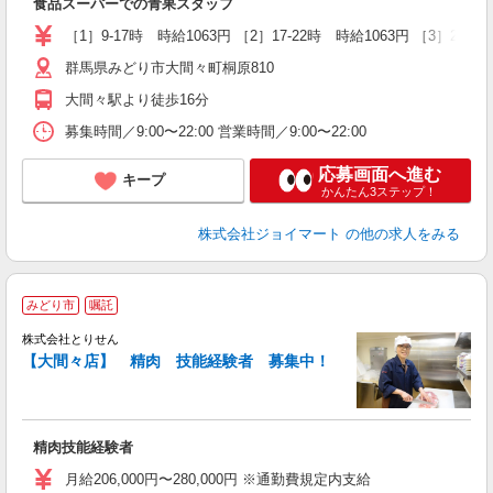
食品スーパーでの青果スタッフ
未
支
［1］9-17時 時給1063円 ［2］17-22時 時給1063円 ［3］22-
躍
群馬県みどり市大間々町桐原810
大間々駅より徒歩16分
募集時間／9:00〜22:00 営業時間／9:00〜22:00
応募画面へ進む
キープ
かんたん3ステップ！
株式会社ジョイマート
の他の求人をみる
みどり市
嘱託
株式会社とりせん
【大間々店】 精肉 技能経験者 募集中！
の
入
精肉技能経験者
通
月給206,000円〜280,000円 ※通勤費規定内支給