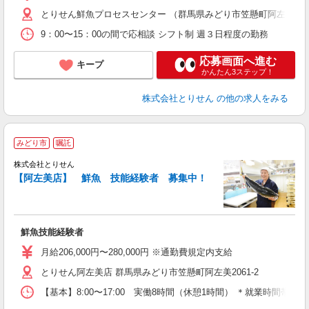
とりせん鮮魚プロセスセンター （群馬県みどり市笠懸町阿左美276
9：00〜15：00の間で応相談 シフト制 週３日程度の勤務
応募画面へ進む
キープ
かんたん3ステップ！
株式会社とりせん
の他の求人をみる
みどり市
嘱託
株式会社とりせん
【阿左美店】 鮮魚 技能経験者 募集中！
の
入
鮮魚技能経験者
通
月給206,000円〜280,000円 ※通勤費規定内支給
とりせん阿左美店 群馬県みどり市笠懸町阿左美2061-2
【基本】8:00〜17:00 実働8時間（休憩1時間） ＊就業時間帯