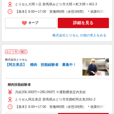
とりせん大間々店 群馬県みどり市大間々町大間々401-3
【基本】8:00〜17:00 実働8時間（休憩1時間） ＊就業時間帯
詳細を見る
キープ
株式会社とりせん
の他の求人をみる
みどり市
嘱託
株式会社とりせん
【阿左美店】 精肉 技能経験者 募集中！
の
入
精肉技能経験者
通
月給206,000円〜280,000円 ※通勤費規定内支給
とりせん阿左美店 群馬県みどり市笠懸町阿左美2061-2
【基本】8:00〜17:00 実働8時間（休憩1時間） ＊就業時間帯