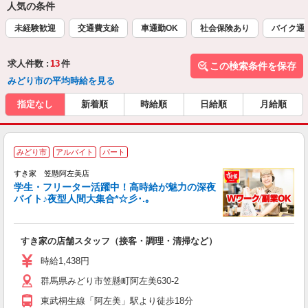
人気の条件
未経験歓迎
交通費支給
車通勤OK
社会保険あり
バイク通
求人件数 :
13
件
この検索条件を保存
みどり市の平均時給を見る
指定なし
新着順
時給順
日給順
月給順
みどり市
アルバイト
パート
すき家 笠懸阿左美店
学生・フリーター活躍中！高時給が魅力の深夜
バイト♪夜型人間大集合*☆彡･.｡
つ
すき家の店舗スタッフ（接客・調理・清掃など）
履
ミ
時給1,438円
～
群馬県みどり市笠懸町阿左美630-2
勤
社
東武桐生線「阿左美」駅より徒歩18分