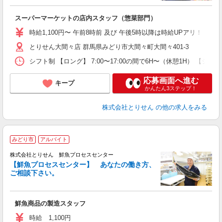
り
スーパーマーケットの店内スタッフ（惣菜部門）
入
短
時給1,100円〜 午前8時前 及び 午後5時以降は時給UPアリ！！
通
とりせん大間々店 群馬県みどり市大間々町大間々401-3
手
シフト制 【ロング】 7:00〜17:00の間で6H〜（休憩1H） 【ショート】
応募画面へ進む
キープ
かんたん3ステップ！
株式会社とりせん
の他の求人をみる
みどり市
アルバイト
株式会社とりせん 鮮魚プロセスセンター
【鮮魚プロセスセンター】 あなたの働き方、
す
ご相談下さい。
入
夫
躍
鮮魚商品の製造スタッフ
バ
時給 1,100円