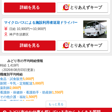
詳細を見る
とりあえずキープ
マイクロバスによる施設利用者送迎ドライバー
日給 10,900円〜10,900円
神戸市須磨区
詳細を見る
とりあえずキープ
みどり市の平均時給情報
時給 1,419円
（2026年08月03日更新）
職種別平均時給
食品・試食販売
5,000円
新聞・牛乳・定期配送
5,000円
薬剤師
2,000円
看護師・保健師・看護助手・助産師
1,550円
その他介護・福祉
1,500円
家電・携帯販売
1,486円
もっと見る
介護職・ヘルパー
1,482円
製造・組立・加工
1,408円