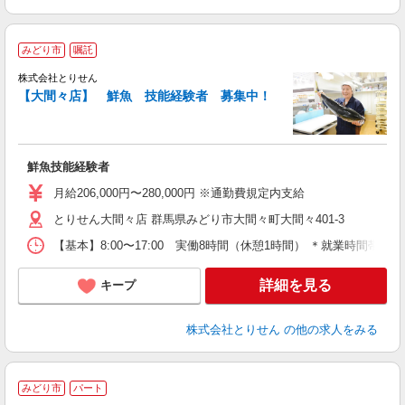
みどり市
嘱託
株式会社とりせん
【大間々店】 鮮魚 技能経験者 募集中！
の
入
鮮魚技能経験者
通
月給206,000円〜280,000円 ※通勤費規定内支給
とりせん大間々店 群馬県みどり市大間々町大間々401-3
【基本】8:00〜17:00 実働8時間（休憩1時間） ＊就業時間帯
詳細を見る
キープ
株式会社とりせん
の他の求人をみる
みどり市
パート