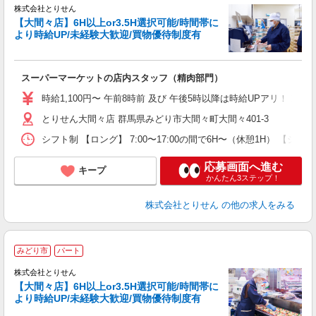
株式会社とりせん
【大間々店】6H以上or3.5H選択可能/時間帯に
より時給UP/未経験大歓迎/買物優待制度有
日
スーパーマーケットの店内スタッフ（精肉部門）
入
短
時給1,100円〜 午前8時前 及び 午後5時以降は時給UPアリ！！
通
とりせん大間々店 群馬県みどり市大間々町大間々401-3
手
シフト制 【ロング】 7:00〜17:00の間で6H〜（休憩1H） 【ショート】
応募画面へ進む
キープ
かんたん3ステップ！
株式会社とりせん
の他の求人をみる
みどり市
パート
株式会社とりせん
【大間々店】6H以上or3.5H選択可能/時間帯に
より時給UP/未経験大歓迎/買物優待制度有