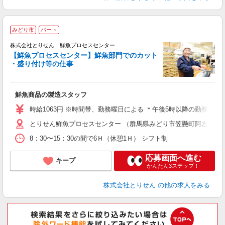
みどり市
パート
株式会社とりせん 鮮魚プロセスセンター
【鮮魚プロセスセンター】鮮魚部門でのカット
・盛り付け等の仕事
切
鮮魚商品の製造スタッフ
入
夫
時給1063円 ※時間帯、勤務曜日による ＊午後5時以降の勤務は時
躍
とりせん鮮魚プロセスセンター （群馬県みどり市笠懸町阿左美276
転
8：30〜15：30の間で6Ｈ（休憩1Ｈ） シフト制
応募画面へ進む
キープ
かんたん3ステップ！
株式会社とりせん
の他の求人をみる