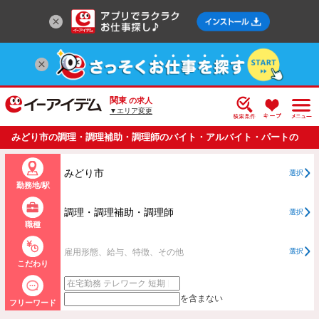
関東
の求人
▼エリア変更
みどり市の調理・調理補助・調理師のバイト・アルバイト・パートの
求人情報一覧
みどり市
選択
勤務地/駅
調理・調理補助・調理師
選択
職種
雇用形態、給与、特徴、その他
選択
こだわり
を含まない
フリーワード