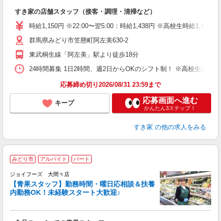
の
すき家の店舗スタッフ（接客・調理・清掃など）
履
タ
時給1,150円 ※22:00〜翌5:00：時給1,438円 ※高校生時給1,100
（
群馬県みどり市笠懸町阿左美630-2
夜
事
東武桐生線「阿左美」駅より徒歩18分
24時間募集 1日2時間、週2日からOKのシフト制！ ※高校生のシ
応募締め切り2026/08/31 23:59まで
応募画面へ進む
キープ
かんたん3ステップ！
すき家
の他の求人をみる
みどり市
アルバイト
パート
ジョイフーズ 大間々店
【青果スタッフ】勤務時間・曜日応相談＆扶養
内勤務OK！未経験スタート大歓迎♪
る