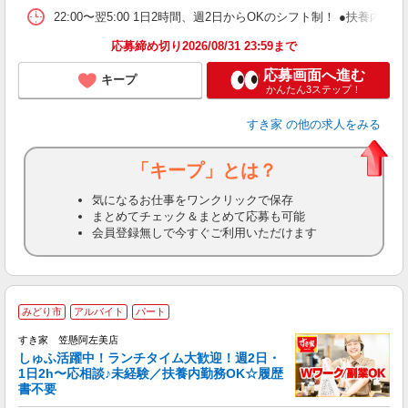
22:00〜翌5:00 1日2時間、週2日からOKのシフト制！ ●扶養内勤務
応募締め切り2026/08/31 23:59まで
応募画面へ進む
キープ
かんたん3ステップ！
すき家
の他の求人をみる
「キープ」とは？
気になるお仕事をワンクリックで保存
まとめてチェック＆まとめて応募も可能
会員登録無しで今すぐご利用いただけます
≪
みどり市
アルバイト
パート
すき家 笠懸阿左美店
しゅふ活躍中！ランチタイム大歓迎！週2日・
安
1日2h〜応相談♪未経験／扶養内勤務OK☆履歴
書不要