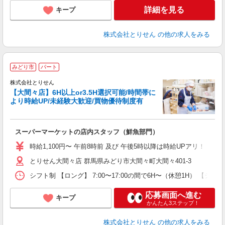
詳細を見る
キープ
株式会社とりせん
の他の求人をみる
みどり市
パート
株式会社とりせん
【大間々店】6H以上or3.5H選択可能/時間帯に
より時給UP/未経験大歓迎/買物優待制度有
人
スーパーマーケットの店内スタッフ（鮮魚部門）
入
短
時給1,100円〜 午前8時前 及び 午後5時以降は時給UPアリ！！
通
とりせん大間々店 群馬県みどり市大間々町大間々401-3
手
シフト制 【ロング】 7:00〜17:00の間で6H〜（休憩1H） 【ショート】
応募画面へ進む
キープ
かんたん3ステップ！
株式会社とりせん
の他の求人をみる