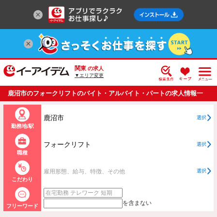
関東
の求人
▼エリア変更
鹿沼市のフォークリフトのバイト・アルバイト・パートの求人情報一
覧
鹿沼市
選択
勤務地/駅
フォークリフト
選択
職種
雇用形態、給与、特徴、その他
選択
こだわり
を含まない
フリーワード