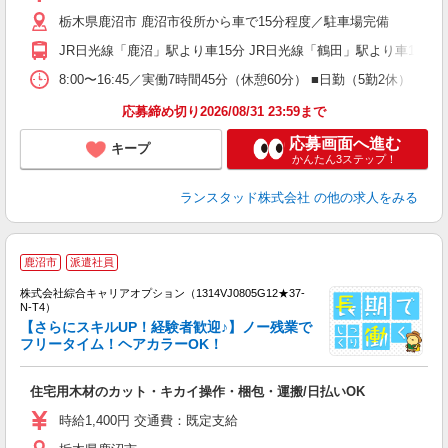
栃木県鹿沼市 鹿沼市役所から車で15分程度／駐車場完備
JR日光線「鹿沼」駅より車15分 JR日光線「鶴田」駅より車15分
8:00〜16:45／実働7時間45分（休憩60分） ■日勤（5勤2
応募締め切り2026/08/31 23:59まで
応募画面へ進む
キープ
かんたん3ステップ！
ランスタッド株式会社
の他の求人をみる
≪
鹿沼市
派遣社員
い
株式会社綜合キャリアオプション（1314VJ0805G12★37-
N-T4）
【さらにスキルUP！経験者歓迎♪】ノー残業で
フリータイム！ヘアカラーOK！
得
入
住宅用木材のカット・キカイ操作・梱包・運搬/日払いOK
分
新
時給1,400円 交通費：既定支給
型