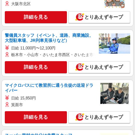
大阪市北区
詳細を見る
とりあえずキープ
警備員スタッフ（イベント、道路、商業施設、
大型駐車場、JR列車見張りなど）
日給 11,000円〜12,100円
栃木市・小山市・さいたま市西区・さいたま市岩槻区・久喜市・蓮田
詳細を見る
とりあえずキープ
マイクロバスにて教習所に通う生徒の送迎ドラ
イバー
日給 15,850円
箕面市
詳細を見る
とりあえずキープ