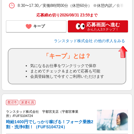
8:30〜17:30／実働8時間00分（休憩60分） ※休憩内訳／食
応募締め切り2026/08/31 23:59まで
応募画面へ進む
キープ
かんたん3ステップ！
ランスタッド株式会社
の他の求人をみる
「キープ」とは？
気になるお仕事をワンクリックで保存
まとめてチェック＆まとめて応募も可能
会員登録無しで今すぐご利用いただけます
鹿沼市
派遣社員
ランスタッド株式会社 宇都宮支店（宇都宮事業
所）/FUFS104724
女
時給1400円でしっかり稼げる！フォーク乗務2
未
割・洗浄8割！（FUFS104724）