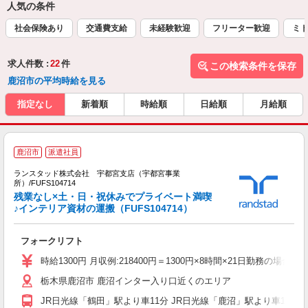
人気の条件
社会保険あり
交通費支給
未経験歓迎
フリーター歓迎
ミド
求人件数 :
22
件
この検索条件を保存
鹿沼市の平均時給を見る
指定なし
新着順
時給順
日給順
月給順
鹿沼市
派遣社員
ランスタッド株式会社 宇都宮支店（宇都宮事業
所）/FUFS104714
す
残業なし×土・日・祝休みでプライベート満喫
未
♪インテリア資材の運搬（FUFS104714）
フォークリフト
時給1300円 月収例:218400円＝1300円×8時間×21日勤務の
栃木県鹿沼市 鹿沼インター入り口近くのエリア
JR日光線「鶴田」駅より車11分 JR日光線「鹿沼」駅より車15分 