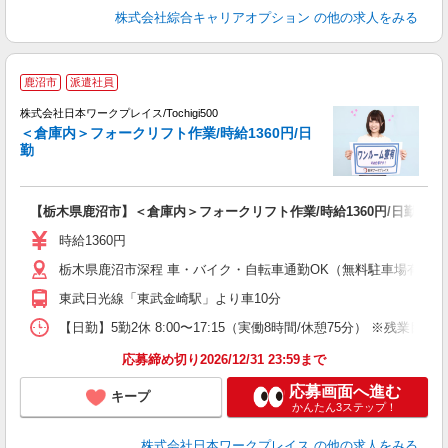
株式会社綜合キャリアオプション
の他の求人をみる
■
鹿沼市
派遣社員
株式会社日本ワークプレイス/Tochigi500
＜倉庫内＞フォークリフト作業/時給1360円/日
だ
勤
有
【栃木県鹿沼市】＜倉庫内＞フォークリフト作業/時給1360円/日勤
即
（
時給1360円
ピ
栃木県鹿沼市深程 車・バイク・自転車通勤OK（無料駐車場有 ※敷
宅
東武日光線「東武金崎駅」より車10分
【日勤】5勤2休 8:00〜17:15（実働8時間/休憩75分） ※残業目安：
応募締め切り2026/12/31 23:59まで
応募画面へ進む
キープ
かんたん3ステップ！
株式会社日本ワークプレイス
の他の求人をみる