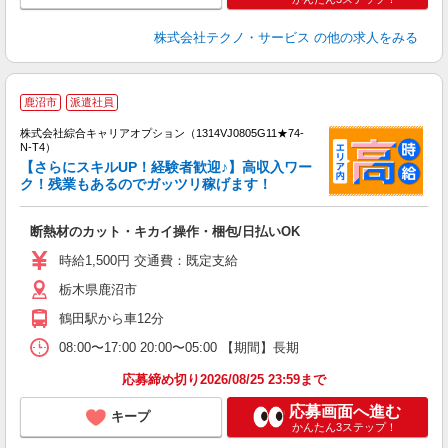
株式会社テクノ・サービス
の他の求人をみる
≪
鹿沼市
派遣社員
い
株式会社綜合キャリアオプション（1314VJ0805G11★74-
N-T4）
【さらにスキルUP！経験者歓迎♪】高収入ワー
ク！残業もあるのでガッツリ稼げます！
得
入
断熱材のカット・キカイ操作・梱包/日払いOK
分
新
時給1,500円 交通費：既定支給
～
栃木県鹿沼市
鶴田駅から車12分
08:00〜17:00 20:00〜05:00 【期間】長期
応募締め切り2026/08/25 23:59まで
応募画面へ進む
キープ
かんたん3ステップ！