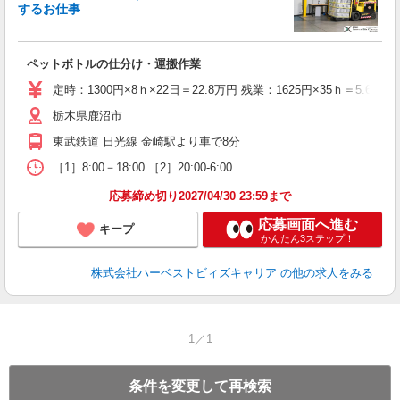
するお仕事
・
住
ペットボトルの仕分け・運搬作業
定時：1300円×8ｈ×22日＝22.8万円 残業：1625円×35ｈ＝5.
栃木県鹿沼市
東武鉄道 日光線 金崎駅より車で8分
［1］8:00－18:00 ［2］20:00‐6:00
応募締め切り2027/04/30 23:59まで
応募画面へ進む
キープ
かんたん3ステップ！
株式会社ハーベストビィズキャリア
の他の求人をみる
1／1
条件を変更して再検索