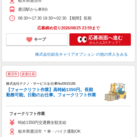
栃木県鹿沼市
鹿沼駅から車9分
08:30〜17:30 19:30〜02:30 【期間】長期
応募締め切り2026/08/25 23:59まで
応募画面へ進む
キープ
かんたん3ステップ！
株式会社綜合キャリアオプション
の他の求人をみる
鹿沼市
派遣社員
株式会社テクノ・サービス/お仕事No/0915185
【フォークリフト作業】高時給1350円。長期
勤務可能。日勤のお仕事。フォークリフト作業
ス
フォークリフト作業
履
ラ
時給1350円交通費全額支給
O
栃木県鹿沼市 ＊車・バイク通勤OK