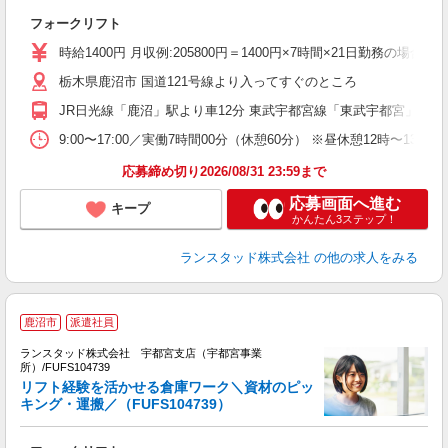
フォークリフト
時給1400円 月収例:205800円＝1400円×7時間×21日勤務の
栃木県鹿沼市 国道121号線より入ってすぐのところ
JR日光線「鹿沼」駅より車12分 東武宇都宮線「東武宇都宮」駅よ
9:00〜17:00／実働7時間00分（休憩60分） ※昼休憩12時
応募締め切り2026/08/31 23:59まで
応募画面へ進む
キープ
かんたん3ステップ！
ランスタッド株式会社
の他の求人をみる
鹿沼市
派遣社員
ランスタッド株式会社 宇都宮支店（宇都宮事業
所）/FUFS104739
性
リフト経験を活かせる倉庫ワーク＼資材のピッ
キング・運搬／（FUFS104739）