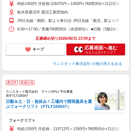
時給1450円 月収例:228375円＝1450円×7時間30分×21
栃木県鹿沼市 鹿沼工業団地内
JR日光線「鶴田」駅より車11分 JR日光線「鹿沼」駅より車15分 
8:00〜17:00／実働7時間30分（休憩90分） ■日勤（5勤2
応募締め切り2026/08/31 23:59まで
応募画面へ進む
キープ
かんたん3ステップ！
ランスタッド株式会社
の他の求人をみる
鹿沼市
派遣社員
ランスタッド株式会社 ラージOPs1 平出事業
＜
所/FTLT100047
未
日勤＆土・日・祝休み！工場内で照明器具を運
ぶフォークリフト（FTLT100047）
フォークリフト
時給1350円 月収例：219712円＝1350円×7時間45分×2