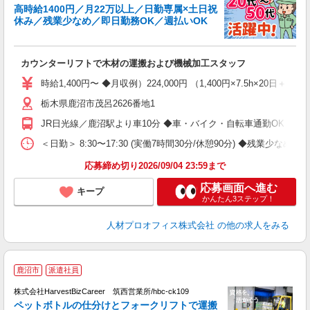
高時給1400円／月22万以上／日勤専属×土日祝
W
休み／残業少なめ／即日勤務OK／週払いOK
の
（
即
カウンターリフトで木材の運搬および機械加工スタッフ
格
年
時給1,400円〜 ◆月収例）224,000円 （1,400円×7.5h×20日
煙
栃木県鹿沼市茂呂2626番地1
未
制
JR日光線／鹿沼駅より車10分 ◆車・バイク・自転車通勤OK
＜日勤＞ 8:30〜17:30 (実働7時間30分/休憩90分) ◆残業少なめ
応募締め切り2026/09/04 23:59まで
応募画面へ進む
キープ
かんたん3ステップ！
人材プロオフィス株式会社
の他の求人をみる
鹿沼市
派遣社員
ヵ
代
株式会社HarvestBizCareer 筑西営業所/hbc-ck109
社
ペットボトルの仕分けとフォークリフトで運搬