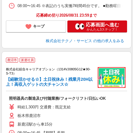
08:00〜16:45 ※表記のうち実働7時間45分です。 ■勤務曜日
応募締め切り2026/08/31 23:59まで
応募画面へ進む
キープ
かんたん3ステップ！
株式会社テクノ・サービス
の他の求人をみる
鹿沼市
派遣社員
株式会社綜合キャリアオプション（1314VJ0805G12★90-
S-T3）
【経験活かせる☆】土日祝休み！残業月20H以
上！高収入ゲットの大チャンス☆
た
入
照明器具の製造及び付随業務/フォークリフト/日払いOK
分
タ
時給1,300円 交通費：既定支給
型
栃木県鹿沼市
貸
新鹿沼駅から車15分
08:00〜16:45 【期間】長期