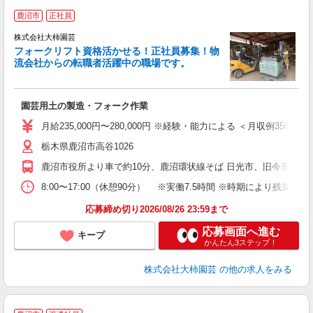
鹿沼市
正社員
期
株式会社大柿園芸
フォークリフト資格活かせる！正社員募集！物
流会社からの転職者活躍中の職場です。
け
園芸用土の製造・フォーク作業
入
K
月給235,000円〜280,000円 ※経験・能力による ＜月収例350,000
フ
栃木県鹿沼市高谷1026
げ
鹿沼市役所より車で約10分、鹿沼環状線そば 日光市、旧今市市
修
8:00〜17:00（休憩90分） ※実働7.5時間 ※時期により残業
応募締め切り2026/08/26 23:59まで
応募画面へ進む
キープ
かんたん3ステップ！
株式会社大柿園芸
の他の求人をみる
＜