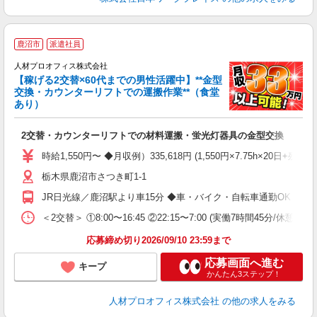
＜
鹿沼市
派遣社員
人材プロオフィス株式会社
自
【稼げる2交替×60代までの男性活躍中】**金型
交換・カウンターリフトでの運搬作業**（食堂
ピ
あり）
ラ
即
2交替・カウンターリフトでの材料運搬・蛍光灯器具の金型交換
ブ
時給1,550円〜 ◆月収例）335,618円 (1,550円×7.75h×20日
ニ
栃木県鹿沼市さつき町1-1
日
イ
JR日光線／鹿沼駅より車15分 ◆車・バイク・自転車通勤OK
O
蓄
＜2交替＞ ①8:00〜16:45 ②22:15〜7:00 (実働7時間45分/休
応募締め切り2026/09/10 23:59まで
応募画面へ進む
キープ
かんたん3ステップ！
人材プロオフィス株式会社
の他の求人をみる