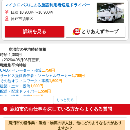
マイクロバスによる施設利用者送迎ドライバー
日給 10,900円〜10,900円
神戸市須磨区
詳細を見る
とりあえずキープ
鹿沼市の平均時給情報
時給 1,380円
（2026年08月03日更新）
職種別平均時給
CADオペレーター・積算
1,750円
サービス提供責任者・ソーシャルワーカー
1,700円
その他オフィスワーク・事務
1,600円
建築・土木・設備
1,600円
配送・配達ドライバー
1,550円
板金・塗装・溶接
1,500円
もっと見る
金属加工
1,500円
研究開発・分析評価
1,500円
鹿沼市のお仕事を探している方からよくある質問
その他介護・福祉
1,456円
看護師・保健師・看護助手・助産師
1,416円
鹿沼市の他の職種の平均時給を見る
鹿沼市の軽作業・製造・物流の求人は、他にどのようなものがあり
ますか？