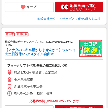
応募画面へ進む
キープ
かんたん3ステップ！
株式会社テクノ・サービス
の他の求人をみる
鹿沼市
派遣社員
株式会社綜合キャリアオプション（1314VJ0805G13★41-
S-T3）
【アナタのスキル活かしませんか？】ウレシイ
☆土日祝休♪ヘアスタイル自由☆
た
入
フォークリフト作業/基板の組立/日払いOK
分
タ
時給1,300円 交通費：既定支給
型
栃木県鹿沼市
新鹿沼駅から車15分
08:00〜16:45 【期間】長期
応募締め切り2026/08/25 23:59まで