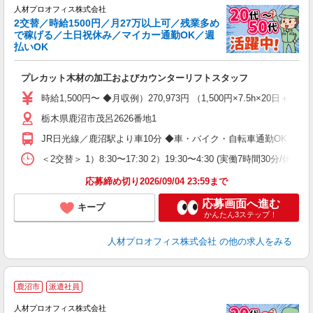
人材プロオフィス株式会社
2交替／時給1500円／月27万以上可／残業多め
e
で稼げる／土日祝休み／マイカー通勤OK／週
な
払いOK
（
即
プレカット木材の加工およびカウンターリフトスタッフ
格
週
時給1,500円〜 ◆月収例）270,973円 （1,500円×7.5h×20
K
栃木県鹿沼市茂呂2626番地1
K
り
JR日光線／鹿沼駅より車10分 ◆車・バイク・自転車通勤OK
＜2交替＞ 1）8:30〜17:30 2）19:30〜4:30 (実働7時間30
応募締め切り2026/09/04 23:59まで
応募画面へ進む
キープ
かんたん3ステップ！
人材プロオフィス株式会社
の他の求人をみる
＜
鹿沼市
派遣社員
人材プロオフィス株式会社