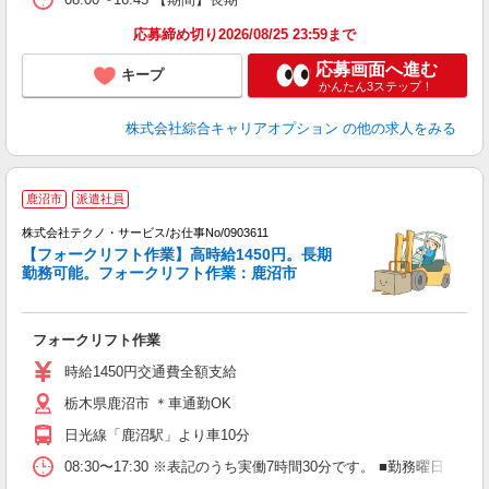
応募締め切り2026/08/25 23:59まで
応募画面へ進む
キープ
かんたん3ステップ！
株式会社綜合キャリアオプション
の他の求人をみる
鹿沼市
派遣社員
株式会社テクノ・サービス/お仕事No/0903611
【フォークリフト作業】高時給1450円。長期
勤務可能。フォークリフト作業：鹿沼市
ビ
フォークリフト作業
履
ラ
時給1450円交通費全額支給
栃木県鹿沼市 ＊車通勤OK
日光線「鹿沼駅」より車10分
08:30〜17:30 ※表記のうち実働7時間30分です。 ■勤務曜日