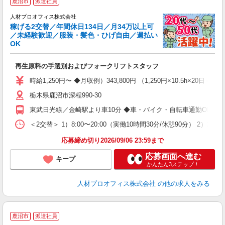
鹿沼市
派遣社員
休
人材プロオフィス株式会社
在
稼げる2交替／年間休日134日／月34万以上可
／未経験歓迎／服装・髪色・ひげ自由／週払い
OK
S
即
再生原料の手選別およびフォークリフトスタッフ
り
迎
時給1,250円〜 ◆月収例）343,800円 （1,250円×10.5h×2
ル
栃木県鹿沼市深程990-30
K
迎
東武日光線／金崎駅より車10分 ◆車・バイク・自転車通勤OK
イ
会
＜2交替＞ 1）8:00〜20:00（実働10時間30分/休憩90分） 2）
応募締め切り2026/09/06 23:59まで
応募画面へ進む
キープ
かんたん3ステップ！
人材プロオフィス株式会社
の他の求人をみる
＜
鹿沼市
派遣社員