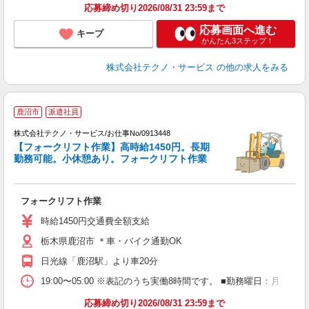
応募締め切り2026/08/31 23:59まで
応募画面へ進む
キープ
かんたん3ステップ！
株式会社テクノ・サービス
の他の求人をみる
鹿沼市
派遣社員
株式会社テクノ・サービス/お仕事No/0913448
【フォークリフト作業】高時給1450円。長期
勤務可能。小休憩あり。フォークリフト作業
『
フォークリフト作業
履
ラ
時給1450円交通費全額支給
O
栃木県鹿沼市 ＊車・バイク通勤OK
日光線「鹿沼駅」より車20分
19:00〜05:00 ※表記のうち実働8時間です。 ■勤務曜日：月
応募締め切り2026/08/31 23:59まで