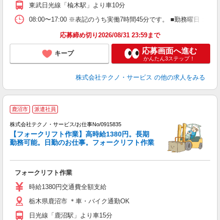
東武日光線「楡木駅」より車10分
08:00〜17:00 ※表記のうち実働7時間45分です。 ■勤務曜日
応募締め切り2026/08/31 23:59まで
応募画面へ進む
キープ
かんたん3ステップ！
株式会社テクノ・サービス
の他の求人をみる
鹿沼市
派遣社員
株式会社テクノ・サービス/お仕事No/0915835
【フォークリフト作業】高時給1380円。長期
勤務可能。日勤のお仕事。フォークリフト作業
ペ
全
フォークリフト作業
履
ラ
時給1380円交通費全額支給
栃木県鹿沼市 ＊車・バイク通勤OK
日光線「鹿沼駅」より車15分