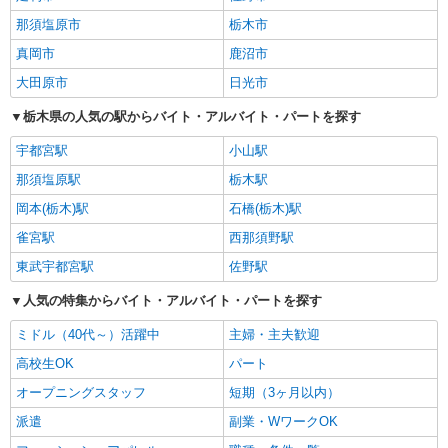
那須塩原市
栃木市
真岡市
鹿沼市
大田原市
日光市
栃木県の人気の駅からバイト・アルバイト・パートを探す
宇都宮駅
小山駅
那須塩原駅
栃木駅
岡本(栃木)駅
石橋(栃木)駅
雀宮駅
西那須野駅
東武宇都宮駅
佐野駅
人気の特集からバイト・アルバイト・パートを探す
ミドル（40代～）活躍中
主婦・主夫歓迎
高校生OK
パート
オープニングスタッフ
短期（3ヶ月以内）
派遣
副業・WワークOK