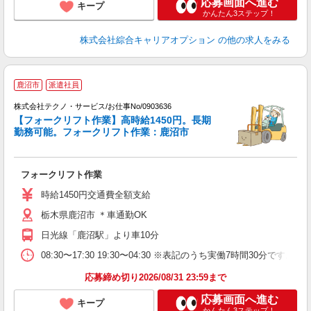
応募画面へ進む
キープ
かんたん3ステップ！
株式会社綜合キャリアオプション
の他の求人をみる
鹿沼市
派遣社員
株式会社テクノ・サービス/お仕事No/0903636
【フォークリフト作業】高時給1450円。長期
勤務可能。フォークリフト作業：鹿沼市
ス
フォークリフト作業
履
ラ
時給1450円交通費全額支給
栃木県鹿沼市 ＊車通勤OK
日光線「鹿沼駅」より車10分
08:30〜17:30 19:30〜04:30 ※表記のうち実働7時間30
応募締め切り2026/08/31 23:59まで
応募画面へ進む
キープ
かんたん3ステップ！