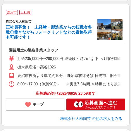
鹿沼市
正社員
期
株式会社大柿園芸
正社員募集！ 未経験・製造業からの転職者多
数◎働きながらフォークリフトなどの資格取得
も可能です！
で
園芸用土の製造作業スタッフ
入
K
月給235,000円〜280,000円 ※経験・能力による ＜月収例350,000
フ
栃木県鹿沼市高谷1026
げ
鹿沼市役所より車で約10分、鹿沼環状線そば 日光市、旧今市市
修
8:00〜17:00（休憩90分） ※実働7.5時間 ※時期により残業
応募締め切り2026/08/26 23:59まで
応募画面へ進む
キープ
かんたん3ステップ！
株式会社大柿園芸
の他の求人をみる