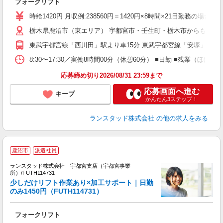
フォークリフト
時給1420円 月収例:238560円＝1420円×8時間×21日勤務
栃木県鹿沼市（東エリア） 宇都宮市・壬生町・栃木市からも通勤
東武宇都宮線「西川田」駅より車15分 東武宇都宮線「安塚」駅より
8:30〜17:30／実働8時間00分（休憩60分） ■日勤 ■残業
応募締め切り2026/08/31 23:59まで
応募画面へ進む
キープ
かんたん3ステップ！
ランスタッド株式会社
の他の求人をみる
鹿沼市
派遣社員
ランスタッド株式会社 宇都宮支店（宇都宮事業
造
所）/FUTH114731
ミ
少しだけリフト作業あり×加工サポート｜日勤
のみ1450円（FUTH114731）
フォークリフト