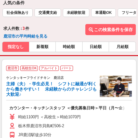
人気の条件
社会保険あり
交通費支給
未経験歓迎
車通勤OK
フリータ
求人件数 :
3
件
この検索条件を保存
鹿沼市の平均時給を見る
指定なし
新着順
時給順
日給順
月給順
鹿沼市
高校生OK
アルバイト
パート
ケンタッキーフライドチキン 鹿沼店
主婦（夫）・学生必見！ シフトに融通が利く
から働きやすい！ 未経験からのチャレンジも
大歓迎♪
見
カウンター・キッチンスタッフ ＜優先募集日時＞平日（月〜金） 11:00〜
未
ダ
時給1100円 ＜高校生＞時給1070円
昇
栃木県鹿沼市貝島町506-2
上
か
JR鹿沼駅徒歩10分