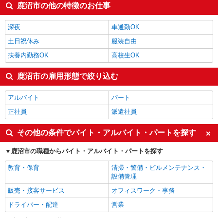
研究開発・分析評価
1,500円
鹿沼市の他の特徴のお仕事
その他介護・福祉
1,456円
看護師・保健師・看護助手・助産師
1,416円
深夜
車通勤OK
鹿沼市の他の職種の平均時給を見る
土日祝休み
服装自由
扶養内勤務OK
高校生OK
鹿沼市の雇用形態で絞り込む
アルバイト
パート
正社員
派遣社員
その他の条件でバイト・アルバイト・パートを探す
鹿沼市の職種からバイト・アルバイト・パートを探す
教育・保育
清掃・警備・ビルメンテナンス・
設備管理
販売・接客サービス
オフィスワーク・事務
ドライバー・配達
営業