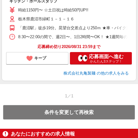
キッチン・ホールスタッフ
入
者
時給1150円〜 ☆土日祝は時給50円UP!!
歓
栃木県鹿沼市緑町１－１－１６
～
り
「鹿沼駅」徒歩19分。晃望台交差点より250ｍ ★車・バイク通
務
務
8:30〜22:00の間で、週2日〜、1日2時間〜OK！ ★1週
業
応募締め切り2026/08/31 23:59まで
応募画面へ進む
キープ
かんたん3ステップ！
株式会社丸亀製麺
の他の求人をみる
1／1
条件を変更して再検索
あなたにおすすめの求人情報