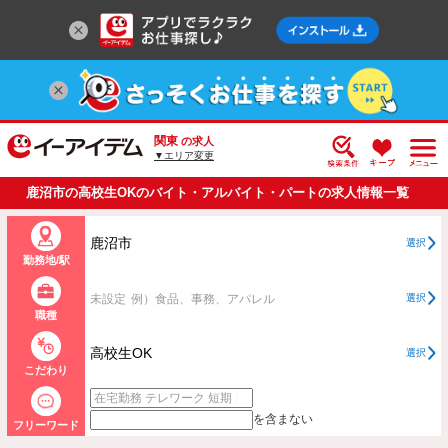
関東
の求人
▼エリア変更
鹿沼市の高校生OKのバイト・アルバイト・パートの求人情報一覧
鹿沼市
選択
勤務地/駅
未設定
例）食品、事務、アパレル
選択
職種
高校生OK
選択
こだわり
を含まない
フリーワード