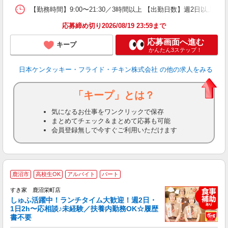
【勤務時間】9:00〜21:30／3時間以上 【出勤日数】週2日以
応募締め切り2026/08/19 23:59まで
応募画面へ進む
キープ
かんたん3ステップ！
日本ケンタッキー・フライド・チキン株式会社
の他の求人をみる
「キープ」とは？
気になるお仕事をワンクリックで保存
まとめてチェック＆まとめて応募も可能
会員登録無しで今すぐご利用いただけます
≪
鹿沼市
高校生OK
アルバイト
パート
すき家 鹿沼栄町店
しゅふ活躍中！ランチタイム大歓迎！週2日・
安
1日2h〜応相談♪未経験／扶養内勤務OK☆履歴
書不要