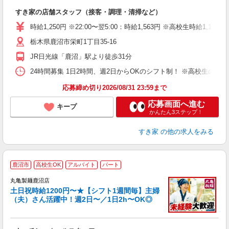
の
すき家の店舗スタッフ（接客・調理・清掃など）
履
タ
時給1,250円 ※22:00〜翌5:00：時給1,563円 ※高校生時給1,1
（
栃木県鹿沼市栄町1丁目35-16
夜
事
JR日光線「鹿沼」駅より徒歩31分
24時間募集 1日2時間、週2日からOKのシフト制！ ※高校生のシ
応募締め切り2026/08/31 23:59まで
応募画面へ進む
キープ
かんたん3ステップ！
すき家
の他の求人をみる
鹿沼市
高校生OK
アルバイト
パート
丸亀製麺鹿沼店
土日祝時給1200円〜★【シフト1週間毎】主婦
（夫）さん活躍中！週2日〜／1日2h〜OK◎
ル