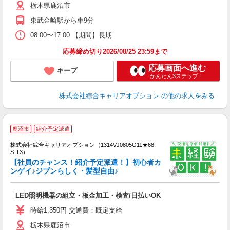
栃木県鹿沼市
東武金崎駅から車9分
08:00〜17:00 【期間】長期
応募締め切り2026/08/25 23:59まで
応募画面へ進む
キープ
かんたん3ステップ！
株式会社綜合キャリアオプション
の他の求人をみる
鹿沼市
紹介予定派遣
株式会社綜合キャリアオプション（1314VJ0805G11★68-
S-T3）
【社員のチャンス！紹介予定派遣！】初心者カ
ンゲイ♪ジブンらしく・髪型自由♪
た
入
LED照明機器の組立・板金加工・検査/日払いOK
分
リ
時給1,350円 交通費：既定支給
由
栃木県鹿沼市