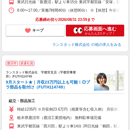
東武日光線「新鹿沼」駅より車15分 東武宇都宮線「安塚」駅より車1
8:00〜17:00／実働7時間40分（休憩80分） ※【休憩】午前1
応募締め切り2026/08/31 23:59まで
応募画面へ進む
キープ
かんたん3ステップ！
ランスタッド株式会社
の他の求人をみる
鹿沼市
派遣社員
ランスタッド株式会社 宇都宮支店（宇都宮事業
容
所）/FUTH114749
＜
9月スタート★｜月収23万円以上も可能！◎プ
未
ラ部品を取付け（FUTH114749）
組立・部品加工
時給1235円 ※月収例23.6万円（残業等含む収入例） 月収例:23
栃木県鹿沼市（鹿沼工業団地内） 無料駐車場完備
東武宇都宮線「西川田」駅より車14分 JR日光線「鶴田」駅より車2