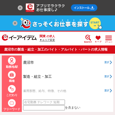
関東
の求人
▼エリア変更
鹿沼市の製造・組立・加工のバイト・アルバイト・パートの求人情報
一覧
鹿沼市
選択
勤務地/駅
製造・組立・加工
選択
職種
雇用形態、給与、特徴、その他
選択
こだわり
を含まない
フリーワード