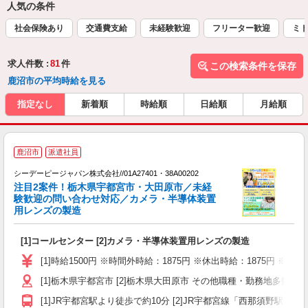
人気の条件
社会保険あり
交通費支給
未経験歓迎
フリーター歓迎
ミド
求人件数 :
81
件
この検索条件を保存
鹿沼市の平均時給を見る
指定なし
新着順
時給順
日給順
月給順
鹿沼市
派遣社員
材
シーデーピージャパン株式会社//01A27401・38A00202
注目2案件！栃木県宇都宮市・大田原市／未経
件
験歓迎の問い合わせ対応／カメラ・半導体装置
用レンズの製造
い
[1]コールセンター [2]カメラ・半導体装置用レンズの製造
W
経
[1]時給1500円 ※時間外時給：1875円 ※休出時給：1875円 ※深夜
o
[1]栃木県宇都宮市 [2]栃木県大田原市 その他職種・勤務地
勤
与
[1]JR宇都宮駅より徒歩で約10分 [2]JR宇都宮線「西那須野駅」よ