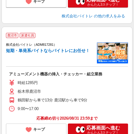
キープ
かんたん3ステップ！
株式会社バイトレ
の他の求人をみる
鹿沼市
派遣社員
ィ
株式会社バイトレ（ADM817281）
短期・単発系バイトならバイトレにお任せ！
い
アミューズメント機器の挿入・チェッカー・組立業務
即
活
時給1285円
（
栃木県鹿沼市
煙
週
鶴田駅から車で13分 鹿沼駅から車で9分
9:00〜17:00
応募締め切り2026/08/31 23:59まで
応募画面へ進む
キープ
かんたん3ステップ！