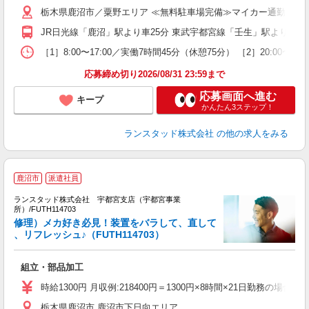
栃木県鹿沼市／粟野エリア ≪無料駐車場完備≫マイカー通勤OK
JR日光線「鹿沼」駅より車25分 東武宇都宮線「壬生」駅より車2
［1］8:00〜17:00／実働7時間45分（休憩75分） ［2］20
応募締め切り2026/08/31 23:59まで
応募画面へ進む
キープ
かんたん3ステップ！
ランスタッド株式会社
の他の求人をみる
鹿沼市
派遣社員
ランスタッド株式会社 宇都宮支店（宇都宮事業
所）/FUTH114703
ま
修理）メカ好き必見！装置をバラして、直して
療
、リフレッシュ♪（FUTH114703）
い
組立・部品加工
時給1300円 月収例:218400円＝1300円×8時間×21日勤務
栃木県鹿沼市 鹿沼市下日向エリア