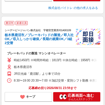
株式会社バイトレ
の他の求人をみる
鹿沼市
派遣社員
実
シーデーピージャパン株式会社 宇都宮営業所/01A00109
0
栃木県鹿沼市／ブレーキパッドの製造／即入社
OK／収入しっかり確保／長期の就業OK／3組
2交替
る
ブレーキパッドの製造 マシンオペレーター
W
格
時給1450円 ※時間外時給：1813円 ※休出時給：1958円 ※深夜割
問
栃木県鹿沼市
ク
あ
JR日光線「鹿沼駅」より車で15分
8:30〜19:00 20:30〜7:00 ※3組2交替・変則シフト勤務 ※
応募締め切り2026/08/31 23:59まで
応募画面へ進む
キープ
かんたん3ステップ！