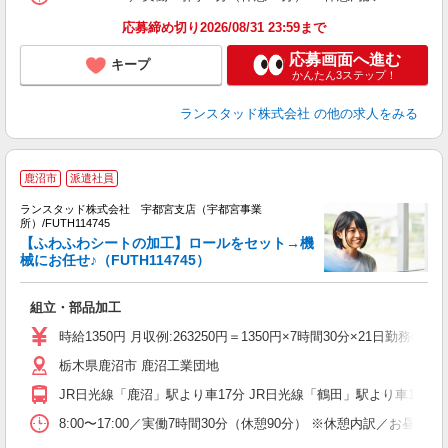
応募締め切り2026/08/31 23:59まで
応募画面へ進む
キープ
かんたん3ステップ！
ランスタッド株式会社
の他の求人をみる
鹿沼市
派遣社員
ランスタッド株式会社 宇都宮支店（宇都宮事業
所）/FUTH114745
造
【ふわふわシートの加工】ロールをセット→機
未
械にお任せ♪（FUTH114745）
組立・部品加工
時給1350円 月収例:263250円＝1350円×7時間30分×21日
栃木県鹿沼市 鹿沼工業団地
JR日光線「鹿沼」駅より車17分 JR日光線「鶴田」駅より車11分 
8:00〜17:00／実働7時間30分（休憩90分） ※休憩内訳／お