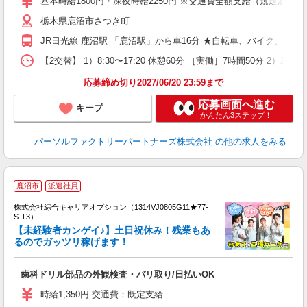
基本時給1800円・深夜時給2250円 ※交通費全額支給（規定あり） 
店
栃木県鹿沼市さつき町
り
JR日光線 鹿沼駅 「鹿沼駅」から車16分 ★自転車、バイク、マ
【2交替】 1）8:30〜17:20 休憩60分 ［実働］7時間50分 2）20
応募締め切り2027/06/20 23:59まで
応募画面へ進む
キープ
かんたん3ステップ！
パーソルファクトリーパートナーズ株式会社
の他の求人をみる
鹿沼市
派遣社員
株式会社綜合キャリアオプション（1314VJ0805G11★77-
S-T3）
【未経験者カンゲイ♪】土日祝休み！残業もあ
るのでガッツリ稼げます！
た
入
歯科ドリル部品の外観検査・バリ取り/日払いOK
分
土
時給1,350円 交通費：既定支給