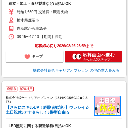
組立・加工・食品製造など/日払いOK
分
新
時給1,650円 交通費：既定支給
髪
栃木県鹿沼市
鹿沼駅から車15分
08:15〜17:10 【期間】長期
応募締め切り2026/08/25 23:59まで
応募画面へ進む
キープ
かんたん3ステップ！
株式会社綜合キャリアオプション
の他の求人をみる
鹿沼市
派遣社員
株式会社綜合キャリアオプション（1314VJ0805G12★9-S-
T3）
【さらにスキルUP！経験者歓迎♪】ウレシイ☆
土日祝休♪アナタらしく♪髪型自由☆
た
入
LED照明に関する製造業務/日払いOK
分