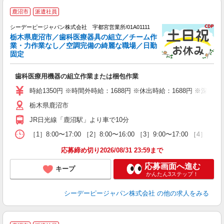
鹿沼市
派遣社員
募
躍
シーデーピージャパン株式会社 宇都宮営業所/01A01111
栃木県鹿沼市／歯科医療器具の組立／チーム作
業・力作業なし／空調完備の綺麗な職場／日勤
固定
持
W
歯科医療用機器の組立作業または梱包作業
経
躍
時給1350円 ※時間外時給：1688円 ※休出時給：1688円 ※深夜割
業
栃木県鹿沼市
制
JR日光線「鹿沼駅」より車で10分
［1］8:00〜17:00 ［2］8:00〜16:00 ［3］9:00〜17
応募締め切り2026/08/31 23:59まで
応募画面へ進む
キープ
かんたん3ステップ！
シーデーピージャパン株式会社
の他の求人をみる