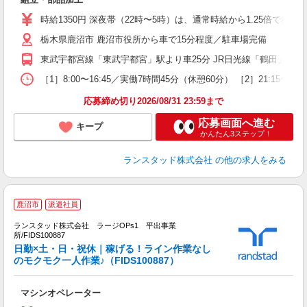
時給1350円 深夜帯（22時〜5時）は、通常時給から1.25倍で
栃木県鹿沼市 鹿沼市役所から車で15分程度／駐車場完備
東武宇都宮線「東武宇都宮」駅より車25分 JR日光線「鶴田」駅よ
［1］8:00〜16:45／実働7時間45分（休憩60分） ［2］21
応募締め切り2026/08/31 23:59まで
応募画面へ進む
キープ
かんたん3ステップ！
ランスタッド株式会社
の他の求人をみる
鹿沼市
派遣社員
て
ランスタッド株式会社 ラージOPs1 平出事業
所/FIDS100887
日勤×土・日・祝休｜稼げる！ライン作業なし
カ
のモクモク一人作業♪（FIDS100887）
業
天
マシンオペレーター
未