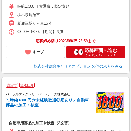
タ
時給1,300円 交通費：既定支給
型
栃木県鹿沼市
新鹿沼駅から車15分
08:00〜16:45 【期間】長期
応募締め切り2026/08/25 23:59まで
応募画面へ進む
キープ
かんたん3ステップ！
株式会社綜合キャリアオプション
の他の求人をみる
鹿沼市
派遣社員
場
パーソルファクトリーパートナーズ株式会社
＼時給1800円☆未経験歓迎◎寮あり／自動車
部品の加工・検査
ご
自動車用部品の加工や検査（2交替）
未
不