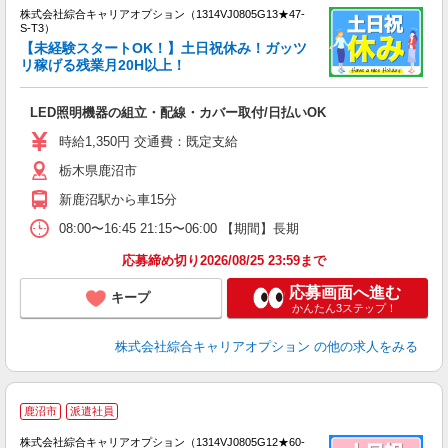
株式会社綜合キャリアオプション（1314VJ0805G13★47-
S-T3）
【未経験スタートOK！】土日祝休み！ガッツ
リ稼げる残業月20H以上！
た
入
LED照明機器の組立・配線・カバー取付/日払いOK
分
ミ
時給1,350円 交通費：既定支給
髪
栃木県鹿沼市
服
新鹿沼駅から車15分
08:00〜16:45 21:15〜06:00 【期間】長期
応募締め切り2026/08/25 23:59まで
応募画面へ進む
キープ
かんたん3ステップ！
株式会社綜合キャリアオプション
の他の求人をみる
≪
鹿沼市
派遣社員
い
株式会社綜合キャリアオプション（1314VJ0805G12★60-