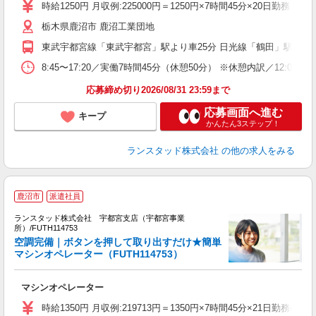
時給1250円 月収例:225000円＝1250円×7時間45分×20日
栃木県鹿沼市 鹿沼工業団地
東武宇都宮線「東武宇都宮」駅より車25分 日光線「鶴田」駅より
8:45〜17:20／実働7時間45分（休憩50分） ※休憩内訳／12:
応募締め切り2026/08/31 23:59まで
応募画面へ進む
キープ
かんたん3ステップ！
ランスタッド株式会社
の他の求人をみる
鹿沼市
派遣社員
ランスタッド株式会社 宇都宮支店（宇都宮事業
所）/FUTH114753
多
空調完備｜ボタンを押して取り出すだけ★簡単
未
マシンオペレーター（FUTH114753）
祝
マシンオペレーター
時給1350円 月収例:219713円＝1350円×7時間45分×21