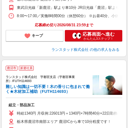
東武日光線「新鹿沼」駅より車10分 JR日光線「鹿沼」駅より車13
8:00〜17:00／実働8時間00分（休憩60分） ※お昼40分、小休
応募締め切り2026/08/31 23:59まで
応募画面へ進む
キープ
かんたん3ステップ！
ランスタッド株式会社
の他の求人をみる
鹿沼市
派遣社員
ランスタッド株式会社 宇都宮支店（宇都宮事業
い
所）/FUTH114693
未
難しい知識は一切不要！木の香りに包まれて働
祝
く★木材加工補助（FUTH114693）
組立・部品加工
時給1340円 月収例:226013円＝1340円×7時間40分×22
栃木県鹿沼市南部エリア 鹿沼ICから車で10分程度です！