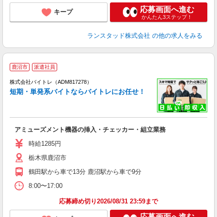
応募画面へ進む
キープ
かんたん3ステップ！
ランスタッド株式会社
の他の求人をみる
鹿沼市
派遣社員
ィ
株式会社バイトレ（ADM817278）
短期・単発系バイトならバイトレにお任せ！
い
アミューズメント機器の挿入・チェッカー・組立業務
即
活
時給1285円
（
栃木県鹿沼市
煙
週
鶴田駅から車で13分 鹿沼駅から車で9分
8:00〜17:00
応募締め切り2026/08/31 23:59まで
応募画面へ進む