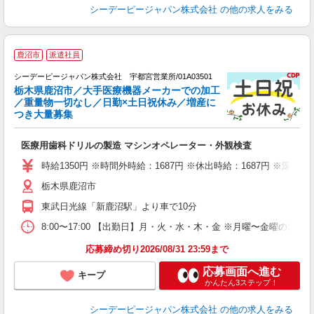
シーデーピージャパン株式会社
の他の求人をみる
製
鹿沼市
派遣社員
0
シーデーピージャパン株式会社 宇都宮営業所/01A03501
勤
栃木県鹿沼市／大手医療機器メーカーでの加工
／重量物一切なし／日勤×土日祝休み／増産に
つき大量募集
持
W
医療用歯科ドリルの製造 マシンオペレーター・外観検査
経
躍
時給1350円 ※時間外時給：1687円 ※休出時給：1687円 ※深夜割
プ
栃木県鹿沼市
東武日光線「新鹿沼駅」より車で10分
8:00〜17:00 【出勤日】月・火・水・木・金 ※月曜〜金曜の週5日
応募締め切り2026/08/31 23:59まで
応募画面へ進む
キープ
かんたん3ステップ！
シーデーピージャパン株式会社
の他の求人をみる