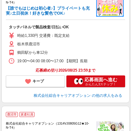
N-T4）
【誰でもはじめは初心者♪】プライベートも充
実♪土日祝休！好きな髪色でOK♪
得
入
タッチパネルで製品検査/日払いOK
分
フ
時給1,330円 交通費：既定支給
平
栃木県鹿沼市
夜
鶴田駅から車12分
19:00〜04:00 08:00〜17:00 【期間】長期
応募締め切り2026/08/25 23:59まで
応募画面へ進む
キープ
かんたん3ステップ！
株式会社綜合キャリアオプション
の他の求人をみる
≪
鹿沼市
派遣社員
い
株式会社綜合キャリアオプション（1314VJ0805G12★10-
N-T4）