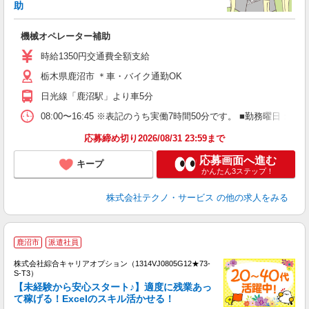
助
せ
機械オペレーター補助
履
高
時給1350円交通費全額支給
栃木県鹿沼市 ＊車・バイク通勤OK
日光線「鹿沼駅」より車5分
08:00〜16:45 ※表記のうち実働7時間50分です。 ■勤務曜日
応募締め切り2026/08/31 23:59まで
応募画面へ進む
キープ
かんたん3ステップ！
株式会社テクノ・サービス
の他の求人をみる
鹿沼市
派遣社員
株式会社綜合キャリアオプション（1314VJ0805G12★73-
S-T3）
【未経験から安心スタート♪】適度に残業あっ
て稼げる！Excelのスキル活かせる！