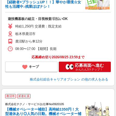
【経験者×ブラッシュUP！！】華やか環境☆女
性も活躍中♪残業ほぼナシ！
得
入
遊技機基板の組立・目視検査/日払いOK
分
新
時給1,250円 交通費：既定支給
由
栃木県鹿沼市
鹿沼駅から車12分
08:00〜17:00 【期間】長期
応募締め切り2026/08/25 23:59まで
応募画面へ進む
キープ
かんたん3ステップ！
株式会社綜合キャリアオプション
の他の求人をみる
鹿沼市
派遣社員
株式会社テクノ・サービス/お仕事No/0920105
【機械オペレーター補助】高時給1350円！大
型連休あり◎人気の日勤。機械オペレーター補