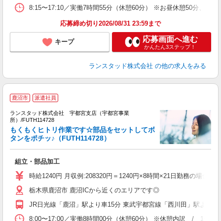
8:15〜17:10／実働7時間55分（休憩60分） ※お昼休憩50
応募締め切り2026/08/31 23:59まで
応募画面へ進む
キープ
かんたん3ステップ！
ランスタッド株式会社
の他の求人をみる
鹿沼市
派遣社員
ランスタッド株式会社 宇都宮支店（宇都宮事業
所）/FUTH114728
い
もくもくヒトリ作業です☆部品をセットしてボ
ミ
タンをポチッ♪（FUTH114728）
組立・部品加工
時給1240円 月収例:208320円＝1240円×8時間×21日勤務
栃木県鹿沼市 鹿沼ICから近くのエリアです◎
JR日光線「鹿沼」駅より車15分 東武宇都宮線「西川田」駅より車
8:00〜17:00／実働8時間00分（休憩60分） ※休憩内訳 / 