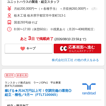
ユニットハウスの製造・組立スタッフ
ボ
月給200,000円〜（＋各種手当） ＜月収例260,000円＞ （月給20
栃木工場 栃木県宇都宮市中里町313-1
国道293号線そば
8:00〜17:00（休憩60分） ※残業あり（月20〜40時間程度）
3
あと
日
で掲載終了
(2026/08/10 23:59まで)
応募画面へ進む
キープ
かんたん3ステップ！
株式会社日工社
の他の求人をみる
鹿沼市
派遣社員
ランスタッド株式会社 ラージOPs1 平出事業
企
所/FTLT100065
未
稼げる★月26万円以上可！空調完備の環境◎
祝
組立・梱包／9月〜（FTLT100065）
組立・部品加工