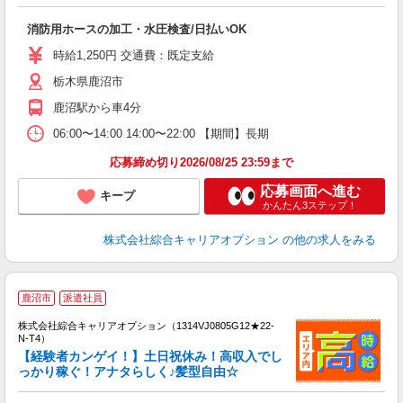
た
入
消防用ホースの加工・水圧検査/日払いOK
分
0
時給1,250円 交通費：既定支給
満
栃木県鹿沼市
鹿沼駅から車4分
06:00〜14:00 14:00〜22:00 【期間】長期
応募締め切り2026/08/25 23:59まで
応募画面へ進む
キープ
かんたん3ステップ！
株式会社綜合キャリアオプション
の他の求人をみる
≪
鹿沼市
派遣社員
い
株式会社綜合キャリアオプション（1314VJ0805G12★22-
N-T4）
【経験者カンゲイ！】土日祝休み！高収入でし
っかり稼ぐ！アナタらしく♪髪型自由☆
得
入