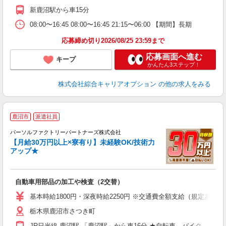
新鹿沼駅から車15分
08:00〜16:45 08:00〜16:45 21:15〜06:00 【期間】長期
応募締め切り2026/08/25 23:59まで
応募画面へ進む
キープ
かんたん3ステップ！
株式会社綜合キャリアオプション
の他の求人をみる
鹿沼市
派遣社員
で
パーソルファクトリーパートナーズ株式会社
【月給30万円以上×寮有り】未経験OK/技術力
2
アップ★
し
自動車用部品の加工や検査（2交替）
未
不
基本時給1800円・深夜時給2250円 ※交通費全額支給（規定あり） 
店
栃木県鹿沼市さつき町
り
JR日光線 鹿沼駅 「鹿沼駅」から車16分 ★自転車、バイク、マ