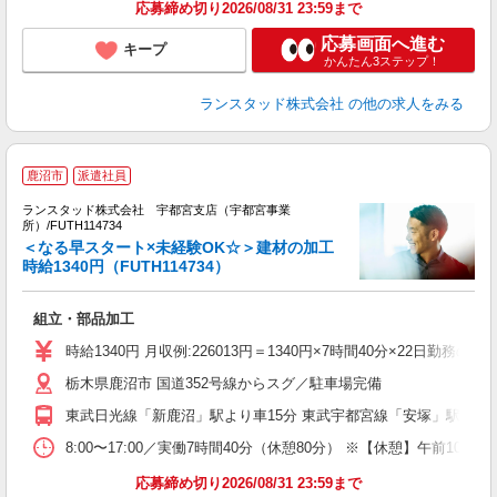
応募締め切り2026/08/31 23:59まで
応募画面へ進む
キープ
かんたん3ステップ！
ランスタッド株式会社
の他の求人をみる
鹿沼市
派遣社員
性
ランスタッド株式会社 宇都宮支店（宇都宮事業
な
所）/FUTH114734
未
＜なる早スタート×未経験OK☆＞建材の加工
祝
時給1340円（FUTH114734）
組立・部品加工
時給1340円 月収例:226013円＝1340円×7時間40分×22
栃木県鹿沼市 国道352号線からスグ／駐車場完備
東武日光線「新鹿沼」駅より車15分 東武宇都宮線「安塚」駅より車1
8:00〜17:00／実働7時間40分（休憩80分） ※【休憩】午前1
応募締め切り2026/08/31 23:59まで