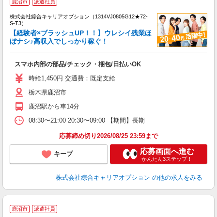
鹿沼市
派遣社員
株式会社綜合キャリアオプション（1314VJ0805G12★72-
S-T3）
【経験者×ブラッシュUP！！】ウレシイ残業ほ
ぼナシ♪高収入でしっかり稼ぐ！
た
入
スマホ内部の部品/チェック・梱包/日払いOK
分
タ
時給1,450円 交通費：既定支給
栃木県鹿沼市
鹿沼駅から車14分
08:30〜21:00 20:30〜09:00 【期間】長期
応募締め切り2026/08/25 23:59まで
応募画面へ進む
キープ
かんたん3ステップ！
株式会社綜合キャリアオプション
の他の求人をみる
鹿沼市
派遣社員