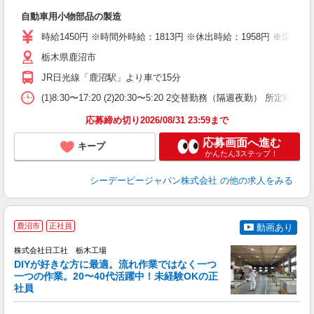
W
自動車用小物部品の製造
格
問
時給1450円 ※時間外時給：1813円 ※休出時給：1958円 ※深夜割
車
栃木県鹿沼市
服
JR日光線「鹿沼駅」より車で15分
(1)8:30〜17:20 (2)20:30〜5:20 2交替勤務（隔週夜勤） 
応募締め切り2026/08/31 23:59まで
応募画面へ進む
キープ
かんたん3ステップ！
シーデーピージャパン株式会社
の他の求人をみる
鹿沼市
正社員
動画あり
株式会社日工社 栃木工場
DIYが好きな方に最適。流れ作業ではなく一つ
一つの作業。20〜40代活躍中！未経験OKの正
社員
募