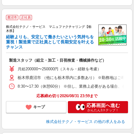
鹿沼市
正社員
株式会社テクノ・サービス マニュファクチャリング【栃
木県】
経験よりも、安定して働きたいという気持ちを
重視！製造業で正社員として長期安定を叶える
チャンス
く
入
製造スタッフ（組立・加工・目視検査・機械操作など）
未
あ
月給200000〜250000円（スキル・経験を考慮）
遣
栃木県鹿沼市 （他にも栃木県内に多数あり） ※勤務地はご希望を
8:30〜17:30（休憩60分） ※但し、業務上必要がある場合
応募締め切り2026/08/31 23:59まで
応募画面へ進む
キープ
かんたん3ステップ！
株式会社テクノ・サービス
の他の求人をみる