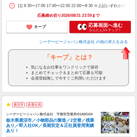
[1] 8:30〜17:00 17:00〜22:00 22:00〜8:3
応募締め切り2026/08/31 23:59まで
応募画面へ進む
キープ
かんたん3ステップ！
シーデーピージャパン株式会社
の他の求人をみる
「キープ」とは？
気になるお仕事をワンクリックで保存
まとめてチェック＆まとめて応募も可能
会員登録無しで今すぐご利用いただけます
鹿沼市
派遣社員
★
実
シーデーピージャパン株式会社 宇都宮営業所/01A00104
0
栃木県鹿沼市／小物部品の製造／2交替／残業
あり／即入社OK／長期安定＆正社員登用実績
を
あり！
♪