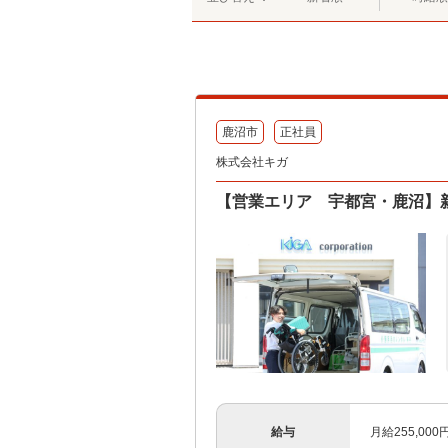
鹿沼市
正社員
株式会社キガ
【営業エリア 宇都宮・鹿沼】
給与
月給255,00