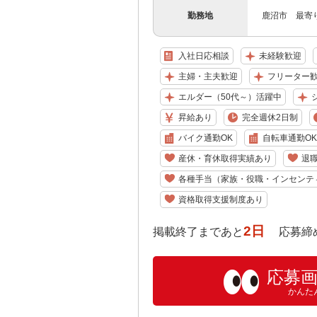
勤務地
鹿沼市 最寄
入社日応相談
未経験歓迎
主婦・主夫歓迎
フリーター
エルダー（50代～）活躍中
昇給あり
完全週休2日制
バイク通勤OK
自転車通勤OK
産休・育休取得実績あり
退
各種手当（家族・役職・インセンテ
資格取得支援制度あり
2日
掲載終了まであと
応募締め切り:
応募
かんた