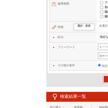
ア
雇用形態
契
職
嘱
未選択
選択・変更
特徴
給与
フリーワード
その他の条件
指定
この
検索結果一覧
並び替え ：
新着順
時給順