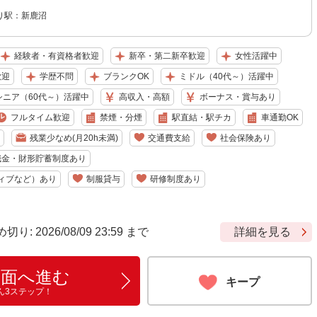
り駅：新鹿沼
経験者・有資格者歓迎
新卒・第二新卒歓迎
女性活躍中
歓迎
学歴不問
ブランクOK
ミドル（40代～）活躍中
シニア（60代～）活躍中
高収入・高額
ボーナス・賞与あり
フルタイム歓迎
禁煙・分煙
駅直結・駅チカ
車通勤OK
残業少なめ(月20h未満)
交通費支給
社会保険あり
職金・財形貯蓄制度あり
ィブなど）あり
制服貸与
研修制度あり
 2026/08/09 23:59 まで
詳細を見る
画面へ進む
キープ
ん3ステップ！