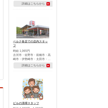
詳細はこちらから
ベルク各店での店内スタッ
フ
時給 1,065円
古河市・佐野市・前橋市・高
崎市・伊勢崎市・太田市・館
林市・藤岡市・大泉町・さい
詳細はこちらから
たま市北区・川越市・熊谷
市・行田市・秩父市・所沢
市・飯能市・東松山市・坂戸
市・鶴ケ島市・千葉市中央
区・市川市・松戸市・習志野
市・柏市・流山市・八千代
市・足立区・江戸川区・八王
子市・町田市
ビルの清掃スタッフ