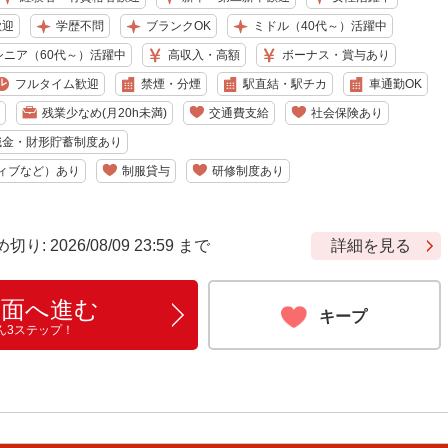
歓迎
学歴不問
ブランクOK
ミドル（40代～）活躍中
シニア（60代～）活躍中
高収入・高額
ボーナス・賞与あり
フルタイム歓迎
禁煙・分煙
駅直結・駅チカ
車通勤OK
残業少なめ(月20h未満)
交通費支給
社会保険あり
職金・財形貯蓄制度あり
ィブなど）あり
制服貸与
研修制度あり
 2026/08/09 23:59 まで
詳細を見る
画面へ進む
キープ
ん3ステップ！