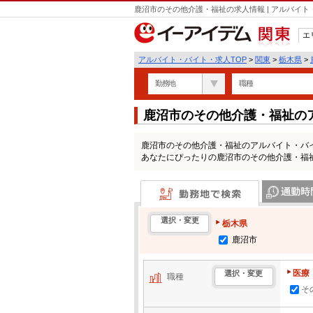
鹿沼市のその他介護・福祉の求人情報 | アルバイ
エ
関東
アルバイト・バイト・求人TOP
>
関東
>
栃木県
>
勤務地
職種
鹿沼市のその他介護・福祉の
鹿沼市のその他介護・福祉のアルバイト・バ
あなたにぴったりの鹿沼市のその他介護・福
勤務地で検索
通勤時間・区
選択・変更
栃木県
鹿沼市
医療
選択・変更
職種
そ