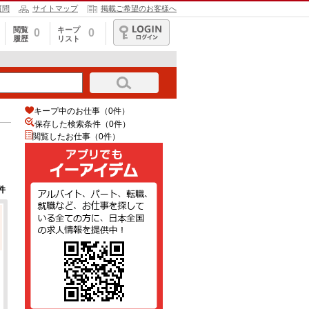
質問
サイトマップ
掲載ご希望のお客様へ
閲覧
キープ
0
0
履歴
リスト
ログイン
キープ中のお仕事（0件）
保存した検索条件（
0
件）
閲覧したお仕事（0件）
件