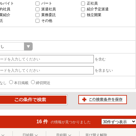
ルバイト
パート
正社員
約社員
派遣社員
紹介予定派遣
業紹介
業務委託
独立開業
託
その他
を含む
を含まない
なし
本日掲載
締切間近
この検索条件を保存
条件で検索
16 件
の情報が見つかりました
日給順
月給順
並び替え解除