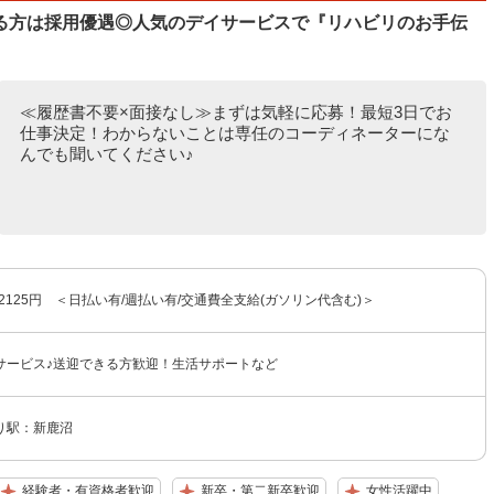
る方は採用優遇◎人気のデイサービスで『リハビリのお手伝
≪履歴書不要×面接なし≫まずは気軽に応募！最短3日でお
仕事決定！わからないことは専任のコーディネーターにな
んでも聞いてください♪
〜2125円 ＜日払い有/週払い有/交通費全支給(ガソリン代含む)＞
サービス♪送迎できる方歓迎！生活サポートなど
り駅：新鹿沼
経験者・有資格者歓迎
新卒・第二新卒歓迎
女性活躍中