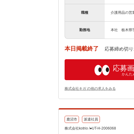
職種
介護用品の営
勤務地
本社 栃木県宇
本日掲載終了
応募締め切り: 202
応募
かんた
株式会社キガ の他の求人をみる
鹿沼市
派遣社員
株式会社kotrio /●UT-H-2006068