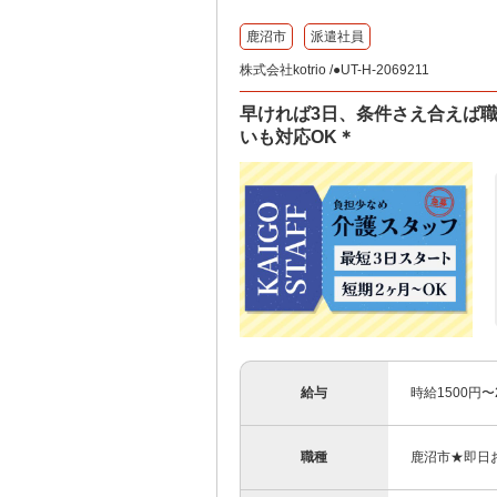
鹿沼市
派遣社員
株式会社kotrio /●UT-H-2069211
早ければ3日、条件さえ合えば
いも対応OK＊
給与
時給1500円
職種
鹿沼市★即日お