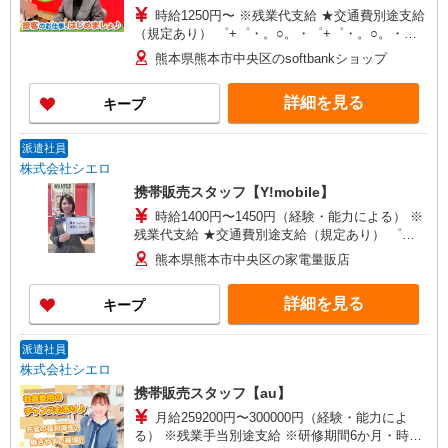
時給1250円〜 ※残業代支給 ★交通費別途支給
（規定あり） ゜+゜・。○。・゜+゜・。○。・゜
+゜ 入社祝い金10万円支給(規定有) お友達を紹介
熊本県熊本市中央区のsoftbankショップ
頂くと, インセンティブ支給(規定有) ★月2回払
い・週払い可能（規程有）★ ゜・。○。・゜
詳細を見る
キープ
+゜・。○。・゜+゜
派遣社員
株式会社シエロ
携帯販売スタッフ【Y!mobile】
時給1400円〜1450円（経験・能力による） ※
残業代支給 ★交通費別途支給（規定あり） ゜
+゜・。○。・゜+゜・。○。・゜+゜ 入社祝い金10
熊本県熊本市中央区の家電量販店
万円支給(規定有) お友達を紹介頂くと, インセンテ
ィブ支給(規定有) ★月2回払い・週払い可能（規程
詳細を見る
キープ
有）★ ゜・。○。・゜+゜・。○。・゜+゜
派遣社員
株式会社シエロ
携帯販売スタッフ【au】
月給259200円〜300000円（経験・能力によ
る） ※残業手当別途支給 ※研修期間6か月・時給