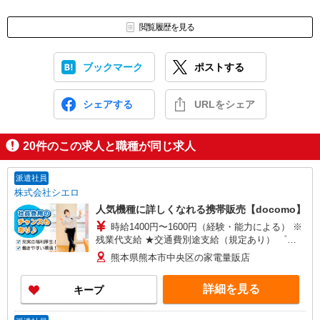
閲覧履歴を見る
ブックマーク
ポストする
シェアする
URLをシェア
20
件のこの求人と職種が同じ求人
派遣社員
株式会社シエロ
人気機種に詳しくなれる携帯販売【docomo】
時給1400円〜1600円（経験・能力による） ※
残業代支給 ★交通費別途支給（規定あり） ゜
+゜・。○。・゜+゜・。○。・゜+゜ 入社祝い金10
熊本県熊本市中央区の家電量販店
万円支給(規定有) お友達を紹介頂くと, インセンテ
ィブ支給(規定有) ★月2回払い・週払い可能（規程
詳細を見る
キープ
有）★ ゜・。○。・゜+゜・。○。・゜+゜