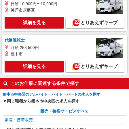
熊本県熊本市中央区の家電量販店
日給 10,900円〜10,900円
+゜・。○。・゜+゜・。○。・゜+゜ 入社祝い金10
万円支給(規定有) お友達を紹介頂くと, インセンテ
神戸市須磨区
詳細を見る
キープ
ィブ支給(規定有) ゜・。○。・゜+゜・。○。・゜
+゜
詳細を見る
とりあえずキープ
派遣社員
株式会社シエロ
携帯販売スタッフ【softbank】
代務運転士
時給1400円〜1450円（経験・能力による） ※
月給 253,500円
残業代支給 ★交通費別途支給（規定あり） ゜
豊中市
+゜・。○。・゜+゜・。○。・゜+゜ 入社祝い金10
熊本県熊本市中央区の家電量販店
万円支給(規定有) お友達を紹介頂くと, インセンテ
詳細を見る
とりあえずキープ
ィブ支給(規定有) ★月2回払い・週払い可能（規程
詳細を見る
キープ
有）★ ゜・。○。・゜+゜・。○。・゜+゜
このお仕事に関連する条件で探す
熊本市中央区のアルバイト・バイト・パートの求人を探す
同じ職種から熊本市中央区の求人を探す
販売・接客サービスすべて
家電・携帯販売