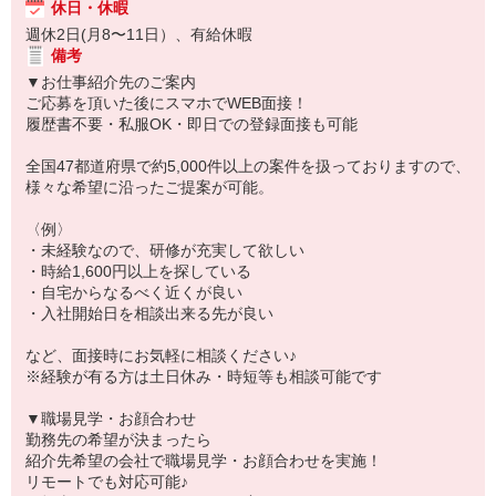
休日・休暇
週休2日(月8〜11日）、有給休暇
備考
▼お仕事紹介先のご案内
ご応募を頂いた後にスマホでWEB面接！
履歴書不要・私服OK・即日での登録面接も可能
全国47都道府県で約5,000件以上の案件を扱っておりますので、
様々な希望に沿ったご提案が可能。
〈例〉
・未経験なので、研修が充実して欲しい
・時給1,600円以上を探している
・自宅からなるべく近くが良い
・入社開始日を相談出来る先が良い
など、面接時にお気軽に相談ください♪
※経験が有る方は土日休み・時短等も相談可能です
▼職場見学・お顔合わせ
勤務先の希望が決まったら
紹介先希望の会社で職場見学・お顔合わせを実施！
リモートでも対応可能♪