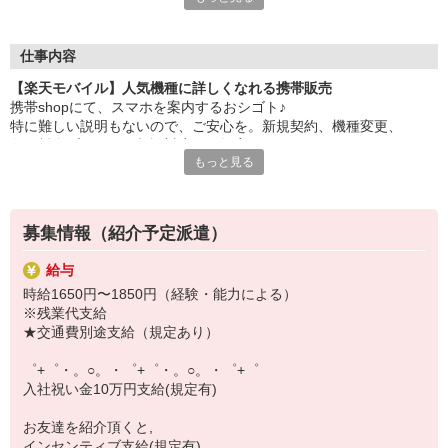
大手キャリアの店舗勤務なので安心・安定！
一度身に着けた知識は、
ずっと先まで役に立ちます！
仕事内容
【楽天モバイル】人気機種に詳しくなれる携帯販売
丁寧な研修もあるので、
携帯shopにて、スマホを案内するおシゴト♪
みなさんから働きやすいと好評です♪
特に難しい説明もないので、ご安心を。新規契約、機種変更、
最新アプリ事情やお得なプラン、
各種料金プランのご相談対応・ご提案などをお願いします。
スマホの裏ワザを学べるチャンス♪
もっと見る
初めての方でも安心♪
【選べるお仕事いろいろ】
あなた専属のコーディネーターが親切・丁寧にフォローするので、
￣￣￣￣￣￣￣￣￣￣￣
満足度◎
▼オフィスワーク
募集情報（紹介予定派遣）
事務、経理、データ入力、コールセンター、受付
■携帯やインターネット販売業務
▼工場・製造・軽作業系
給与
docomo(ドコモ)/au(エーユー)・KDDI/softbank(ソフトバンク)など
機械/食品製造・梱包・仕分け・加工・組立・検査
時給1650円〜1850円（経験・能力による）
の大手キャリアから
▼美容系
※残業代支給
ワイモバイル(Y!mobille)、楽天モバイル、UQなど格安スマホまで幅
眉毛サロンのアイブロウ・ネイリスト・エステ
★交通費別途支給（規定あり）
広く紹介可能♪
▼営業・販売
人気のApple（アップル）店舗もございます！
法人営業・アパレル販売・個別指導塾・人材紹介
゜+゜・。○。・゜+゜・。○。・゜+゜
▼人気案件も多数♪
入社祝い金10万円支給(規定有)
短期・期間限定・オープニング・官公庁案件
上場/優良/大手企業など
お友達を紹介頂くと,
インセンティブ支給(規定有)