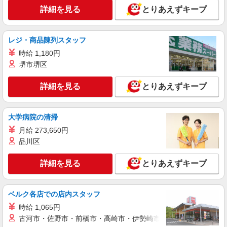
ィブ支給(規定有) ★月2回払い・週払い可能（規程
詳細を見る
とりあえずキープ
詳細を見る
キープ
有）★ ゜・。○。・゜+゜・。○。・゜+゜
紹介予定派遣
レジ・商品陳列スタッフ
株式会社シエロ
時給 1,180円
人気機種に詳しくなれる携帯販売【docomo】
堺市堺区
時給1400円〜1500円（経験・能力による） ※
残業代支給 ★交通費別途支給（規定あり） ゜
詳細を見る
とりあえずキープ
+゜・。○。・゜+゜・。○。・゜+゜ 入社祝い金10
熊本県熊本市中央区
万円支給(規定有) お友達を紹介頂くと, インセンテ
ィブ支給(規定有) ★月2回払い・週払い可能（規程
詳細を見る
大学病院の清掃
キープ
有）★ ゜・。○。・゜+゜・。○。・゜+゜
月給 273,650円
派遣社員
品川区
株式会社シエロ
【楽天モバイル】の店舗スタッフ
詳細を見る
とりあえずキープ
月給：245250円〜319150円 ＋賞与年2回＋イ
ンセンティブ ※経験・能力による ※残業代支給
★交通費別途支給（規定あり） ゜+゜・。○。・゜
ベルク各店での店内スタッフ
熊本県熊本市中央区の楽天モバイルショップ
+゜・。○。・゜+゜ 入社祝い金10万円支給(規定
時給 1,065円
有) お友達を紹介頂くと, インセンティブ支給(規定
古河市・佐野市・前橋市・高崎市・伊勢崎市・太田市・館林市・
詳細を見る
キープ
有) ゜・。○。・゜+゜・。○。・゜+゜