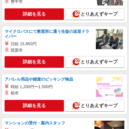
株式会社シエロ
豊中市
【docomo】の携帯販売スタッフ
詳細を見る
とりあえずキープ
時給1300円〜1400円（経験・能力による） ※
残業代支給 ★交通費別途支給（規定あり） ゜
+゜・。○。・゜+゜・。○。・゜+゜ 入社祝い金10
熊本県熊本市中央区のdocomoショップ
万円支給(規定有) お友達を紹介頂くと, インセンテ
マイクロバスにて教習所に通う生徒の送迎ドラ
ィブ支給(規定有) ★月2回払い・週払い可能（規程
イバー
詳細を見る
キープ
有）★ ゜・。○。・゜+゜・。○。・゜+゜
日給 15,850円
箕面市
派遣社員
株式会社シエロ
詳細を見る
とりあえずキープ
【docomo】の携帯販売スタッフ
時給1200円〜1400円（経験・能力による） ※
残業代支給 ★交通費別途支給（規定あり） ゜
アパレル用品や雑貨のピッキング検品
+゜・。○。・゜+゜・。○。・゜+゜ 入社祝い金10
熊本県熊本市中央区のdocomoショップ
時給 1,200円〜1,500円
万円支給(規定有) お友達を紹介頂くと, インセンテ
柏市
ィブ支給(規定有) ★月2回払い・週払い可能（規程
詳細を見る
キープ
有）★ ゜・。○。・゜+゜・。○。・゜+゜
詳細を見る
とりあえずキープ
紹介予定派遣
株式会社シエロ
マンションの受付・案内スタッフ
【docomo】の携帯販売スタッフ