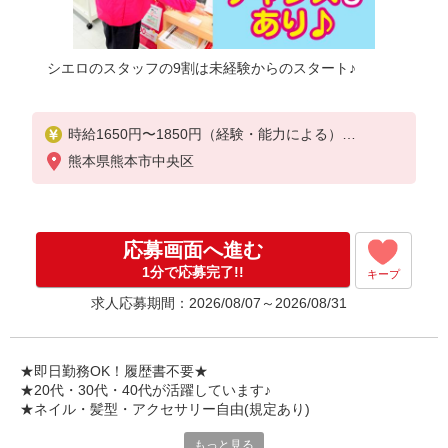
シエロのスタッフの9割は未経験からのスタート♪
時給1650円〜1850円（経験・能力による）
※残業代支給
熊本県熊本市中央区
★交通費別途支給（規定あり）
゜+゜・。○。・゜+゜・。○。・゜+゜
入社祝い金10万円支給(規定有)
応募画面へ進む
お友達を紹介頂くと,
1分で応募完了!!
キープ
インセンティブ支給(規定有)
求人応募期間：2026/08/07～2026/08/31
★月2回払い・週払い可能（規程有）★
゜・。○。・゜+゜・。○。・゜+゜
★即日勤務OK！履歴書不要★
★20代・30代・40代が活躍しています♪
★ネイル・髪型・アクセサリー自由(規定あり)
もっと見る
シエロのスタッフは9割が未経験スタート。