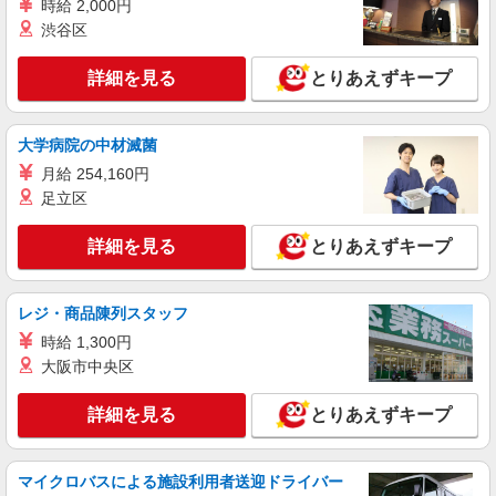
時給 2,000円
時給1200円〜1400円（経験・能力による） ※
残業代支給 ★交通費別途支給（規定あり） ゜
渋谷区
+゜・。○。・゜+゜・。○。・゜+゜ 入社祝い金10
熊本県熊本市中央区のdocomoショップ
万円支給(規定有) お友達を紹介頂くと, インセンテ
詳細を見る
とりあえずキープ
ィブ支給(規定有) ★月2回払い・週払い可能（規程
詳細を見る
キープ
有）★ ゜・。○。・゜+゜・。○。・゜+゜
大学病院の中材滅菌
紹介予定派遣
月給 254,160円
株式会社シエロ
足立区
【au】の携帯販売スタッフ
時給1250円〜 ※残業代支給 ★交通費別途支給
詳細を見る
とりあえずキープ
（規定あり） ゜+゜・。○。・゜+゜・。○。・゜
+゜ 入社祝い金10万円支給(規定有) お友達を紹介
熊本県熊本市中央区のauショップ
頂くと, インセンティブ支給(規定有) ★月2回払
い・週払い可能（規程有）★ ゜・。○。・゜
レジ・商品陳列スタッフ
詳細を見る
キープ
+゜・。○。・゜+゜
時給 1,300円
大阪市中央区
派遣社員
株式会社シエロ
詳細を見る
とりあえずキープ
人気機種に詳しくなれる携帯販売【au】
月給259200円〜300000円（経験・能力によ
る） ※残業手当別途支給 ※研修期間6か月・時給
マイクロバスによる施設利用者送迎ドライバー
1500円〜 ★交通費別途支給（規定あり） ゜