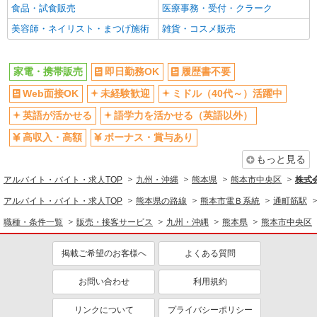
食品・試食販売
医療事務・受付・クラーク
美容師・ネイリスト・まつげ施術
雑貨・コスメ販売
家電・携帯販売
即日勤務OK
履歴書不要
Web面接OK
未経験歓迎
ミドル（40代～）活躍中
英語が活かせる
語学力を活かせる（英語以外）
高収入・高額
ボーナス・賞与あり
もっと見る
アルバイト・バイト・求人TOP
九州・沖縄
熊本県
熊本市中央区
株式
アルバイト・バイト・求人TOP
熊本県の路線
熊本市電Ｂ系統
通町筋駅
職種・条件一覧
販売・接客サービス
九州・沖縄
熊本県
熊本市中央区
掲載ご希望のお客様へ
よくある質問
お問い合わせ
利用規約
リンクについて
プライバシーポリシー