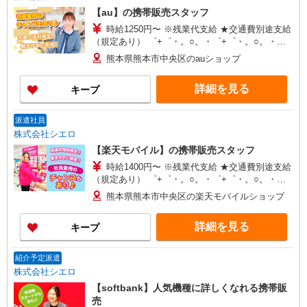
【au】の携帯販売スタッフ
時給1250円〜 ※残業代支給 ★交通費別途支給
（規定あり） ゜+゜・。○。・゜+゜・。○。・゜
+゜ 入社祝い金10万円支給(規定有) お友達を紹介
熊本県熊本市中央区のauショップ
頂くと, インセンティブ支給(規定有) ★月2回払
い・週払い可能（規程有）★ ゜・。○。・゜
詳細を見る
キープ
+゜・。○。・゜+゜
派遣社員
株式会社シエロ
【楽天モバイル】の携帯販売スタッフ
時給1400円〜 ※残業代支給 ★交通費別途支給
（規定あり） ゜+゜・。○。・゜+゜・。○。・゜
+゜ 入社祝い金10万円支給(規定有) お友達を紹介
熊本県熊本市中央区の楽天モバイルショップ
頂くと, インセンティブ支給(規定有) ★月2回払
い・週払い可能（規程有）★ ゜・。○。・゜
詳細を見る
キープ
+゜・。○。・゜+゜
紹介予定派遣
株式会社シエロ
【softbank】人気機種に詳しくなれる携帯販
売