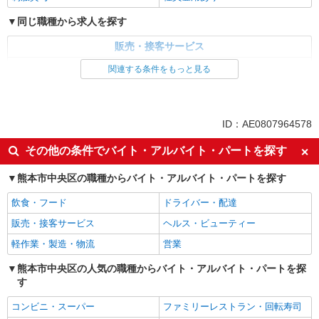
同じ職種から求人を探す
販売・接客サービス
家電・携帯販売
関連する条件をもっと見る
同じ特徴から求人を探す
未経験歓迎
ミドル（40代～）活躍中
ID：AE0807964578
英語が活かせる
ボーナス・賞与あり
その他の条件でバイト・アルバイト・パートを探す
日払い
車通勤OK
熊本市中央区の職種からバイト・アルバイト・パートを探す
交通費支給
社会保険あり
社員登用あり
飲食・フード
ドライバー・配達
販売・接客サービス
ヘルス・ビューティー
軽作業・製造・物流
営業
熊本市中央区の人気の職種からバイト・アルバイト・パートを探
す
コンビニ・スーパー
ファミリーレストラン・回転寿司