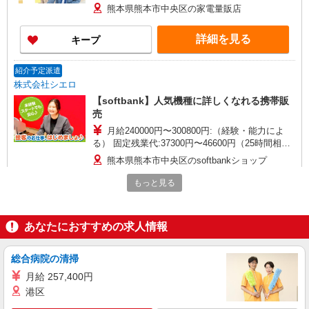
1500円〜 ★交通費別途支給（規定あり） ゜
熊本県熊本市中央区の家電量販店
+゜・。○。・゜+゜・。○。・゜+゜ 入社祝い金10
万円支給(規定有) お友達を紹介頂くと, インセンテ
詳細を見る
キープ
ィブ支給(規定有) ゜・。○。・゜+゜・。○。・゜
+゜
紹介予定派遣
株式会社シエロ
【softbank】人気機種に詳しくなれる携帯販
売
月給240000円〜300800円:（経験・能力によ
る） 固定残業代:37300円〜46600円（25時間相
当） ※時間外勤務の有無にかかわらず固定残業代
熊本県熊本市中央区のsoftbankショップ
は支給されます。また、相当時間を超えて時間外
勤務した場合は1分単位で残業代が追加で支給され
もっと見る
詳細を見る
キープ
ます。 ※試用期間あり4ヶ月月給25万円以上 ※残
業代支給 ★交通費別途支給（規定あり） ゜
+゜・。○。・゜+゜・。○。・゜+゜ 入社祝い金10
紹介予定派遣
あなたにおすすめの求人情報
万円支給(規定有) お友達を紹介頂くと, インセンテ
株式会社シエロ
ィブ支給(規定有) ゜・。○。・゜+゜・。○。・゜
スマホ携帯販売【ワイモバイル】
+゜
総合病院の清掃
時給1400円〜1450円（経験・能力による） ※
月給 257,400円
残業代支給 ★交通費別途支給（規定あり） ゜
港区
+゜・。○。・゜+゜・。○。・゜+゜ 入社祝い金10
熊本県熊本市中央区のsoftbankショップ
万円支給(規定有) お友達を紹介頂くと, インセンテ