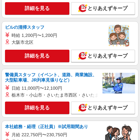
詳細を見る
とりあえずキープ
派遣社員
株式会社シエロ
人気機種に詳しくなれる携帯販売【au】
ビルの清掃スタッフ
月給259200円〜300000円（経験・能力によ
時給 1,200円〜1,200円
る） ※残業手当別途支給 ※研修期間6か月・時給
1500円〜 ★交通費別途支給（規定あり） ゜
大阪市北区
熊本県熊本市中央区の家電量販店
+゜・。○。・゜+゜・。○。・゜+゜ 入社祝い金10
万円支給(規定有) お友達を紹介頂くと, インセンテ
詳細を見る
とりあえずキープ
詳細を見る
キープ
ィブ支給(規定有) ゜・。○。・゜+゜・。○。・゜
+゜
派遣社員
警備員スタッフ（イベント、道路、商業施設、
株式会社シエロ
大型駐車場、JR列車見張りなど）
人気機種に詳しくなれる携帯販売【docomo】
日給 11,000円〜12,100円
時給1400円〜1500円（経験・能力による） ※
栃木市・小山市・さいたま市西区・さいたま市岩槻区・久喜市・
残業代支給 ★交通費別途支給（規定あり） ゜
+゜・。○。・゜+゜・。○。・゜+゜ 入社祝い金10
熊本県熊本市中央区
詳細を見る
とりあえずキープ
万円支給(規定有) お友達を紹介頂くと, インセンテ
ィブ支給(規定有) ★月2回払い・週払い可能（規程
詳細を見る
キープ
有）★ ゜・。○。・゜+゜・。○。・゜+゜
本社総務・経理（正社員）※試用期間あり
月給 222,750円〜230,750円
紹介予定派遣