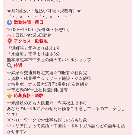
【スマホ面接実施中】
￣￣￣￣￣￣￣￣￣
★月2回払い・週払い可能（規程有）★
自宅に居ながらスマホでカンタン面接OK！
゜・。○。・゜+゜・。○。・゜+゜
オンライン面談なのでスピード対応。
勤務時間・曜日
10:00〜19:00（実働8h・休憩1h）
※土日祝含む週5日勤務
アクセス・勤務地
「通町筋」電停より徒歩1分
「水道町」電停より徒歩3分
熊本県熊本市中央区の楽天モバイルショップ
待遇
☆昇給☆交通費規定支給☆制服有☆社保完
☆資格・残業手当☆リゾート施設・ジム優待
☆特別ボーナス最大5万円(規定)☆友達紹介
☆車通勤OK☆正社員登用制度有
応募資格・経験
☆未経験の方も大歓迎☆ ※高校生は不可
あなたのレベルに合わせた研修をご用意しているので、安心し
てネ♪
※ハローワークでお仕事お探しの方も対象
※エリアによって英語・中国語・ポルトガル語などの語学を活
かせます♪