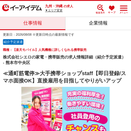
九州・沖縄
の求人
▼エリア変更
仕事情報
企業情報
更新日：2026/08/08 ※更新日時点の最新情報です
紹介予定派遣
職種：【楽天モバイル】人気機種に詳しくなれる携帯販売
株式会社シエロの家電・携帯販売の求人情報詳細（紹介予定派遣）
- 熊本市中央区
≪通町筋電停≫大手携帯ショップstaff【即日登録/ス
マホ面接OK】直接雇用を目指してやりがいアップ