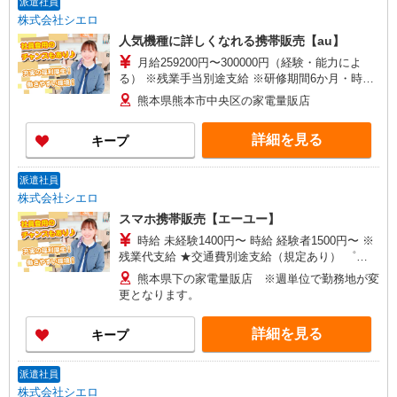
派遣社員
株式会社シエロ
人気機種に詳しくなれる携帯販売【au】
月給259200円〜300000円（経験・能力によ
る） ※残業手当別途支給 ※研修期間6か月・時給
1500円〜 ★交通費別途支給（規定あり） ゜
熊本県熊本市中央区の家電量販店
+゜・。○。・゜+゜・。○。・゜+゜ 入社祝い金10
万円支給(規定有) お友達を紹介頂くと, インセンテ
詳細を見る
キープ
ィブ支給(規定有) ゜・。○。・゜+゜・。○。・゜
+゜
派遣社員
株式会社シエロ
スマホ携帯販売【エーユー】
時給 未経験1400円〜 時給 経験者1500円〜 ※
残業代支給 ★交通費別途支給（規定あり） ゜
+゜・。○。・゜+゜・。○。・゜+゜ 入社祝い金10
熊本県下の家電量販店 ※週単位で勤務地が変
万円支給(規定有) お友達を紹介頂くと, インセンテ
更となります。
ィブ支給(規定有) ★月2回払い・週払い可能（規程
有）★ ゜・。○。・゜+゜・。○。・゜+゜
詳細を見る
キープ
派遣社員
株式会社シエロ