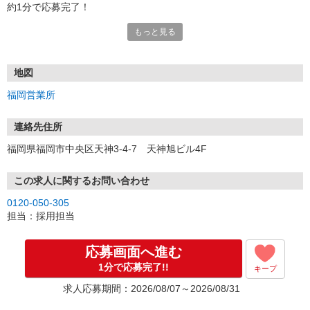
約1分で応募完了！
もっと見る
■電話応募の場合
電話応募も歓迎！（受付:10:00〜20:00）
土日祝も受付中♪
地図
【選考フロー】
福岡営業所
①応募から3営業日を目安に、メールorお電話でご連絡します。
②面接日時を決定！「0120」から始まる電話番号からご連絡します
★スマホでWEB面接（LINEなど）・出張面接・事務所面接と選べま
連絡先住所
す
福岡県福岡市中央区天神3-4-7 天神旭ビル4F
③面接実施（履歴書不要）
④勤務開始（スタート日は応相談）
※ご希望があれば、職場見学の調整もOKです！
この求人に関するお問い合わせ
0120-050-305
お気軽にご応募ください♪
担当：採用担当
応募画面へ進む
1分で応募完了!!
キープ
求人応募期間：2026/08/07～2026/08/31