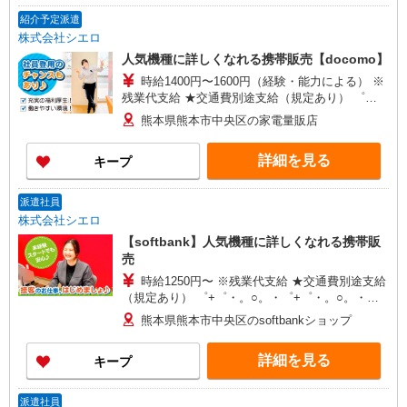
紹介予定派遣
株式会社シエロ
人気機種に詳しくなれる携帯販売【docomo】
時給1400円〜1600円（経験・能力による） ※
残業代支給 ★交通費別途支給（規定あり） ゜
+゜・。○。・゜+゜・。○。・゜+゜ 入社祝い金10
熊本県熊本市中央区の家電量販店
万円支給(規定有) お友達を紹介頂くと, インセンテ
ィブ支給(規定有) ★月2回払い・週払い可能（規程
詳細を見る
キープ
有）★ ゜・。○。・゜+゜・。○。・゜+゜
派遣社員
株式会社シエロ
【softbank】人気機種に詳しくなれる携帯販
売
時給1250円〜 ※残業代支給 ★交通費別途支給
（規定あり） ゜+゜・。○。・゜+゜・。○。・゜
+゜ 入社祝い金10万円支給(規定有) お友達を紹介
熊本県熊本市中央区のsoftbankショップ
頂くと, インセンティブ支給(規定有) ★月2回払
い・週払い可能（規程有）★ ゜・。○。・゜
詳細を見る
キープ
+゜・。○。・゜+゜
派遣社員