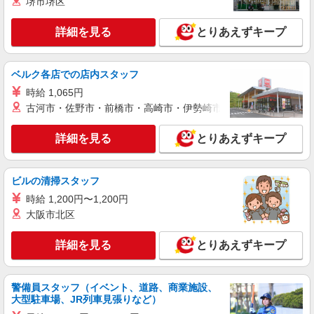
堺市堺区
詳細を見る
キープ
ィブ支給(規定有) ゜・。○。・゜+゜・。○。・゜
+゜
詳細を見る
とりあえずキープ
派遣社員
株式会社シエロ
人気機種に詳しくなれる携帯販売【docomo】
ベルク各店での店内スタッフ
時給1400円〜1500円（経験・能力による） ※
時給 1,065円
残業代支給 ★交通費別途支給（規定あり） ゜
+゜・。○。・゜+゜・。○。・゜+゜ 入社祝い金10
古河市・佐野市・前橋市・高崎市・伊勢崎市・太田市・館林市・
熊本県熊本市中央区
万円支給(規定有) お友達を紹介頂くと, インセンテ
ィブ支給(規定有) ★月2回払い・週払い可能（規程
詳細を見る
とりあえずキープ
詳細を見る
キープ
有）★ ゜・。○。・゜+゜・。○。・゜+゜
紹介予定派遣
ビルの清掃スタッフ
株式会社シエロ
時給 1,200円〜1,200円
【楽天モバイル】の携帯販売スタッフ
大阪市北区
時給1400円〜 ※残業代支給 ★交通費別途支給
（規定あり） ゜+゜・。○。・゜+゜・。○。・゜
詳細を見る
とりあえずキープ
+゜ 入社祝い金10万円支給(規定有) お友達を紹介
熊本県熊本市中央区の楽天モバイルショップ
頂くと, インセンティブ支給(規定有) ★月2回払
い・週払い可能（規程有）★ ゜・。○。・゜
詳細を見る
キープ
+゜・。○。・゜+゜
警備員スタッフ（イベント、道路、商業施設、
大型駐車場、JR列車見張りなど）