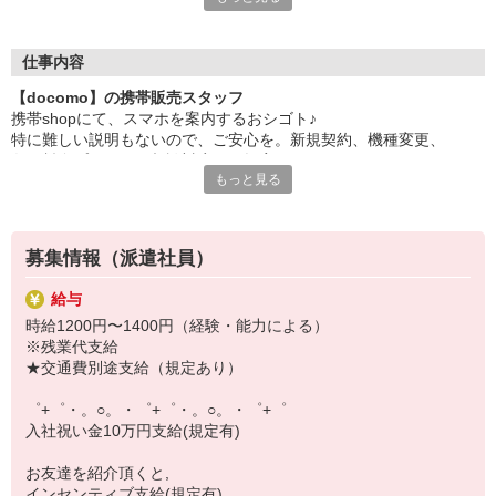
日々変わる専門知識を覚えるのはやっぱり大変。
でも心配ご無用！
仕事内容
シエロのご紹介するお店は、チームワークが良く
【docomo】の携帯販売スタッフ
お互いに教え合ったり、フォローしあったりする
携帯shopにて、スマホを案内するおシゴト♪
和気あいあいとした人間関係がある店舗ばかり！
特に難しい説明もないので、ご安心を。新規契約、機種変更、
皆で一緒にステップアップしましょう♪
各種料金プランのご相談対応・ご提案などをお願いします。
もっと見る
【選べるお仕事いろいろ】
初めての方でも安心♪
￣￣￣￣￣￣￣￣￣￣￣
あなた専属のコーディネーターが親切・丁寧にフォローするので、
▼オフィスワーク
満足度◎
事務、経理、データ入力、コールセンター、受付
募集情報（派遣社員）
▼工場・製造・軽作業系
■携帯やインターネット販売業務
機械/食品製造・梱包・仕分け・加工・組立・検査
給与
docomo(ドコモ)/au(エーユー)・KDDI/softbank(ソフトバンク)など
▼美容系
時給1200円〜1400円（経験・能力による）
の大手キャリアから
眉毛サロンのアイブロウ・ネイリスト・エステ
※残業代支給
ワイモバイル(Y!mobille)、楽天モバイル、UQなど格安スマホまで幅
▼営業・販売
★交通費別途支給（規定あり）
広く紹介可能♪
法人営業・アパレル販売・個別指導塾・人材紹介
人気のApple（アップル）店舗もございます！
▼人気案件も多数♪
゜+゜・。○。・゜+゜・。○。・゜+゜
短期・期間限定・オープニング・官公庁案件
入社祝い金10万円支給(規定有)
上場/優良/大手企業など
お友達を紹介頂くと,
【スマホ面接実施中】
インセンティブ支給(規定有)