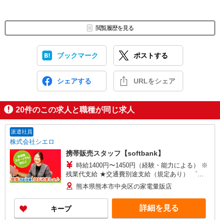
閲覧履歴を見る
ブックマーク
ポストする
シェアする
URLをシェア
20
件のこの求人と職種が同じ求人
派遣社員
株式会社シエロ
携帯販売スタッフ【softbank】
時給1400円〜1450円（経験・能力による） ※
残業代支給 ★交通費別途支給（規定あり） ゜
+゜・。○。・゜+゜・。○。・゜+゜ 入社祝い金10
熊本県熊本市中央区の家電量販店
万円支給(規定有) お友達を紹介頂くと, インセンテ
ィブ支給(規定有) ★月2回払い・週払い可能（規程
詳細を見る
キープ
有）★ ゜・。○。・゜+゜・。○。・゜+゜