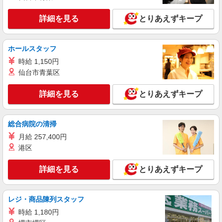
熊本県熊本市中央区のauショップ
頂くと, インセンティブ支給(規定有) ★月2回払
い・週払い可能（規程有）★ ゜・。○。・゜
詳細を見る
とりあえずキープ
詳細を見る
キープ
+゜・。○。・゜+゜
紹介予定派遣
ホールスタッフ
株式会社シエロ
時給 1,150円
人気機種に詳しくなれる携帯販売【au】
仙台市青葉区
月給259200円〜300000円（経験・能力によ
る） ※残業手当別途支給 ※研修期間6か月・時給
詳細を見る
とりあえずキープ
1500円〜 ★交通費別途支給（規定あり） ゜
熊本県熊本市中央区の家電量販店
+゜・。○。・゜+゜・。○。・゜+゜ 入社祝い金10
万円支給(規定有) お友達を紹介頂くと, インセンテ
詳細を見る
総合病院の清掃
キープ
ィブ支給(規定有) ゜・。○。・゜+゜・。○。・゜
+゜
月給 257,400円
派遣社員
港区
株式会社シエロ
人気機種に詳しくなれる携帯販売【au】
詳細を見る
とりあえずキープ
月給259200円〜300000円（経験・能力によ
る） ※残業手当別途支給 ※研修期間6か月・時給
1500円〜 ★交通費別途支給（規定あり） ゜
レジ・商品陳列スタッフ
熊本県熊本市中央区の家電量販店
+゜・。○。・゜+゜・。○。・゜+゜ 入社祝い金10
時給 1,180円
万円支給(規定有) お友達を紹介頂くと, インセンテ