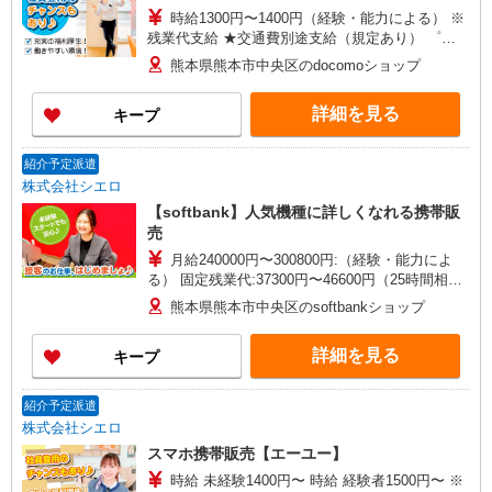
時給1300円〜1400円（経験・能力による） ※
残業代支給 ★交通費別途支給（規定あり） ゜
+゜・。○。・゜+゜・。○。・゜+゜ 入社祝い金10
熊本県熊本市中央区のdocomoショップ
万円支給(規定有) お友達を紹介頂くと, インセンテ
ィブ支給(規定有) ★月2回払い・週払い可能（規程
詳細を見る
キープ
有）★ ゜・。○。・゜+゜・。○。・゜+゜
紹介予定派遣
株式会社シエロ
【softbank】人気機種に詳しくなれる携帯販
売
月給240000円〜300800円:（経験・能力によ
る） 固定残業代:37300円〜46600円（25時間相
当） ※時間外勤務の有無にかかわらず固定残業代
熊本県熊本市中央区のsoftbankショップ
は支給されます。また、相当時間を超えて時間外
勤務した場合は1分単位で残業代が追加で支給され
詳細を見る
キープ
ます。 ※試用期間あり4ヶ月月給25万円以上 ※残
業代支給 ★交通費別途支給（規定あり） ゜
+゜・。○。・゜+゜・。○。・゜+゜ 入社祝い金10
紹介予定派遣
万円支給(規定有) お友達を紹介頂くと, インセンテ
株式会社シエロ
ィブ支給(規定有) ゜・。○。・゜+゜・。○。・゜
スマホ携帯販売【エーユー】
+゜
時給 未経験1400円〜 時給 経験者1500円〜 ※