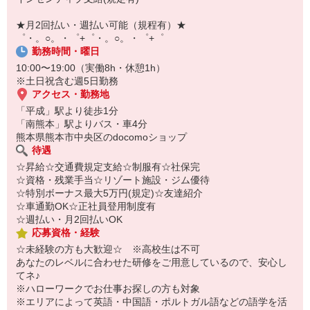
￣￣￣￣￣￣￣￣￣
自宅に居ながらスマホでカンタン面接OK！
★月2回払い・週払い可能（規程有）★
オンライン面談なのでスピード対応。
゜・。○。・゜+゜・。○。・゜+゜
勤務時間・曜日
10:00〜19:00（実働8h・休憩1h）
※土日祝含む週5日勤務
アクセス・勤務地
「平成」駅より徒歩1分
「南熊本」駅よりバス・車4分
熊本県熊本市中央区のdocomoショップ
待遇
☆昇給☆交通費規定支給☆制服有☆社保完
☆資格・残業手当☆リゾート施設・ジム優待
☆特別ボーナス最大5万円(規定)☆友達紹介
☆車通勤OK☆正社員登用制度有
☆週払い・月2回払いOK
応募資格・経験
☆未経験の方も大歓迎☆ ※高校生は不可
あなたのレベルに合わせた研修をご用意しているので、安心し
てネ♪
※ハローワークでお仕事お探しの方も対象
※エリアによって英語・中国語・ポルトガル語などの語学を活