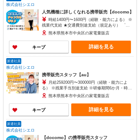
株式会社シエロ
人気機種に詳しくなれる携帯販売【docomo】
時給1400円〜1600円（経験・能力による） ※
残業代支給 ★交通費別途支給（規定あり） ゜
+゜・。○。・゜+゜・。○。・゜+゜ 入社祝い金10
熊本県熊本市中央区の家電量販店
万円支給(規定有) お友達を紹介頂くと, インセンテ
ィブ支給(規定有) ★月2回払い・週払い可能（規程
詳細を見る
キープ
有）★ ゜・。○。・゜+゜・。○。・゜+゜
派遣社員
株式会社シエロ
携帯販売スタッフ【au】
月給259200円〜300000円（経験・能力によ
る） ※残業手当別途支給 ※研修期間6か月・時給
1500円〜 ★交通費別途支給（規定あり） ゜
熊本県熊本市中央区の家電量販店
+゜・。○。・゜+゜・。○。・゜+゜ 入社祝い金10
万円支給(規定有) お友達を紹介頂くと, インセンテ
詳細を見る
キープ
ィブ支給(規定有) ゜・。○。・゜+゜・。○。・゜
+゜
派遣社員
株式会社シエロ
【docomo】の携帯販売スタッフ