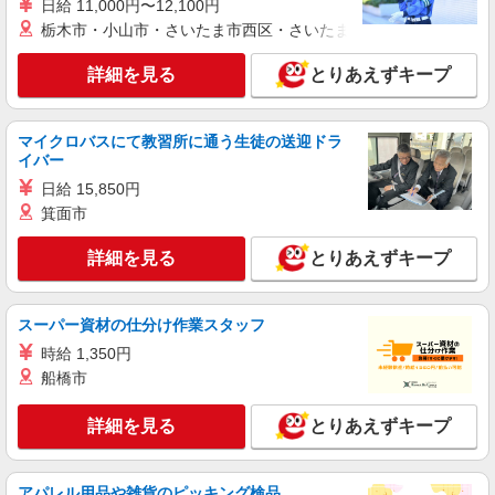
紹介予定派遣
日給 11,000円〜12,100円
株式会社シエロ
栃木市・小山市・さいたま市西区・さいたま市岩槻区・久喜市・
【ドコモ】の店舗スタッフ
詳細を見る
とりあえずキープ
時給1400円〜 ※残業代支給 ★交通費別途支給
（規定あり） ゜+゜・。○。・゜+゜・。○。・゜
+゜ 入社祝い金10万円支給(規定有) お友達を紹介
熊本県熊本市中央区のdocomoショップ
頂くと, インセンティブ支給(規定有) ★月2回払
マイクロバスにて教習所に通う生徒の送迎ドラ
い・週払い可能（規程有）★ ゜・。○。・゜
イバー
詳細を見る
キープ
+゜・。○。・゜+゜
日給 15,850円
箕面市
派遣社員
株式会社シエロ
詳細を見る
とりあえずキープ
【ドコモ】の店舗スタッフ
時給1400円〜 ※残業代支給 ★交通費別途支給
（規定あり） ゜+゜・。○。・゜+゜・。○。・゜
スーパー資材の仕分け作業スタッフ
+゜ 入社祝い金10万円支給(規定有) お友達を紹介
熊本県熊本市中央区のdocomoショップ
時給 1,350円
頂くと, インセンティブ支給(規定有) ★月2回払
船橋市
い・週払い可能（規程有）★ ゜・。○。・゜
詳細を見る
キープ
+゜・。○。・゜+゜
詳細を見る
とりあえずキープ
紹介予定派遣
株式会社シエロ
アパレル用品や雑貨のピッキング検品