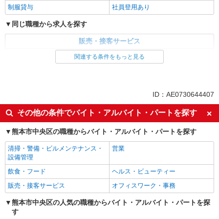
制服貸与
社員登用あり
同じ職種から求人を探す
販売・接客サービス
家電・携帯販売
関連する条件をもっと見る
同じ特徴から求人を探す
未経験歓迎
ミドル（40代～）活躍中
ID：AE0730644407
英語が活かせる
ボーナス・賞与あり
その他の条件でバイト・アルバイト・パートを探す
日払い
車通勤OK
熊本市中央区の職種からバイト・アルバイト・パートを探す
交通費支給
社会保険あり
社員登用あり
清掃・警備・ビルメンテナンス・
営業
設備管理
飲食・フード
ヘルス・ビューティー
販売・接客サービス
オフィスワーク・事務
熊本市中央区の人気の職種からバイト・アルバイト・パートを探
す