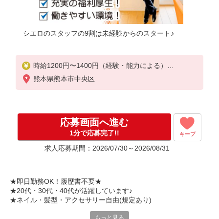
シエロのスタッフの9割は未経験からのスタート♪
時給1200円〜1400円（経験・能力による）
※残業代支給
熊本県熊本市中央区
★交通費別途支給（規定あり）
゜+゜・。○。・゜+゜・。○。・゜+゜
入社祝い金10万円支給(規定有)
応募画面へ進む
お友達を紹介頂くと,
1分で応募完了!!
キープ
インセンティブ支給(規定有)
求人応募期間：2026/07/30～2026/08/31
★月2回払い・週払い可能（規程有）★
゜・。○。・゜+゜・。○。・゜+゜
★即日勤務OK！履歴書不要★
★20代・30代・40代が活躍しています♪
★ネイル・髪型・アクセサリー自由(規定あり)
もっと見る
新しい機種やプラン。