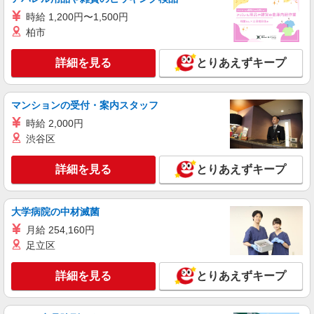
携帯販売スタッフ【au】
時給 1,200円〜1,500円
月給259200円〜300000円（経験・能力によ
る） ※残業手当別途支給 ※研修期間6か月・時給
柏市
1500円〜 ★交通費別途支給（規定あり） ゜
熊本県熊本市中央区の家電量販店
+゜・。○。・゜+゜・。○。・゜+゜ 入社祝い金10
詳細を見る
とりあえずキープ
万円支給(規定有) お友達を紹介頂くと, インセンテ
詳細を見る
キープ
ィブ支給(規定有) ゜・。○。・゜+゜・。○。・゜
+゜
マンションの受付・案内スタッフ
紹介予定派遣
時給 2,000円
株式会社シエロ
渋谷区
人気機種に詳しくなれる携帯販売
【Y!mobile】
詳細を見る
とりあえずキープ
時給1400円〜1450円（経験・能力による） ※
残業代支給 ★交通費別途支給（規定あり） ゜
+゜・。○。・゜+゜・。○。・゜+゜ 入社祝い金10
熊本県熊本市中央区の家電量販店
万円支給(規定有) お友達を紹介頂くと, インセンテ
大学病院の中材滅菌
ィブ支給(規定有) ★月2回払い・週払い可能（規程
月給 254,160円
詳細を見る
キープ
有）★ ゜・。○。・゜+゜・。○。・゜+゜
足立区
紹介予定派遣
詳細を見る
とりあえずキープ
株式会社シエロ
携帯販売スタッフ【Y!mobile】
時給1400円〜1450円（経験・能力による） ※