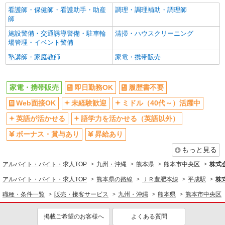
看護師・保健師・看護助手・助産
調理・調理補助・調理師
師
施設警備・交通誘導警備・駐車輪
清掃・ハウスクリーニング
場管理・イベント警備
塾講師・家庭教師
家電・携帯販売
家電・携帯販売
即日勤務OK
履歴書不要
Web面接OK
未経験歓迎
ミドル（40代～）活躍中
英語が活かせる
語学力を活かせる（英語以外）
ボーナス・賞与あり
昇給あり
もっと見る
アルバイト・バイト・求人TOP
九州・沖縄
熊本県
熊本市中央区
株式
アルバイト・バイト・求人TOP
熊本県の路線
ＪＲ豊肥本線
平成駅
株
職種・条件一覧
販売・接客サービス
九州・沖縄
熊本県
熊本市中央区
掲載ご希望のお客様へ
よくある質問