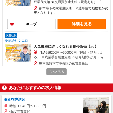
残業代支給 ★交通費別途支給（規定あり） ゜
+゜・。○。・゜+゜・。○。・゜+゜ 入社祝い金10
熊本県下の家電量販店 ※週単位で勤務地が変
万円支給(規定有) お友達を紹介頂くと, インセンテ
更となります。
ィブ支給(規定有) ★月2回払い・週払い可能（規程
有）★ ゜・。○。・゜+゜・。○。・゜+゜
詳細を見る
キープ
派遣社員
株式会社シエロ
人気機種に詳しくなれる携帯販売【au】
月給259200円〜300000円（経験・能力によ
る） ※残業手当別途支給 ※研修期間6か月・時給
1500円〜 ★交通費別途支給（規定あり） ゜
熊本県熊本市中央区の家電量販店
+゜・。○。・゜+゜・。○。・゜+゜ 入社祝い金10
万円支給(規定有) お友達を紹介頂くと, インセンテ
もっと見る
詳細を見る
キープ
ィブ支給(規定有) ゜・。○。・゜+゜・。○。・゜
+゜
派遣社員
あなたにおすすめの求人情報
株式会社シエロ
【au】の携帯販売スタッフ
個別指導講師
時給1250円〜 ※残業代支給 ★交通費別途支給
時給 1,040円〜1,390円
（規定あり） ゜+゜・。○。・゜+゜・。○。・゜
仙台市青葉区
+゜ 入社祝い金10万円支給(規定有) お友達を紹介