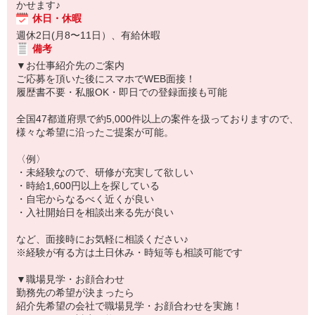
かせます♪
休日・休暇
週休2日(月8〜11日）、有給休暇
備考
▼お仕事紹介先のご案内
ご応募を頂いた後にスマホでWEB面接！
履歴書不要・私服OK・即日での登録面接も可能
全国47都道府県で約5,000件以上の案件を扱っておりますので、
様々な希望に沿ったご提案が可能。
〈例〉
・未経験なので、研修が充実して欲しい
・時給1,600円以上を探している
・自宅からなるべく近くが良い
・入社開始日を相談出来る先が良い
など、面接時にお気軽に相談ください♪
※経験が有る方は土日休み・時短等も相談可能です
▼職場見学・お顔合わせ
勤務先の希望が決まったら
紹介先希望の会社で職場見学・お顔合わせを実施！