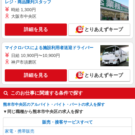
レジ・商品陳列スタッフ
残業代支給 ★交通費別途支給（規定あり） ゜
時給 1,300円
+゜・。○。・゜+゜・。○。・゜+゜ 入社祝い金10
熊本県熊本市中央区の家電量販店
万円支給(規定有) お友達を紹介頂くと, インセンテ
大阪市中央区
ィブ支給(規定有) ★月2回払い・週払い可能（規程
詳細を見る
キープ
有）★ ゜・。○。・゜+゜・。○。・゜+゜
詳細を見る
とりあえずキープ
紹介予定派遣
株式会社シエロ
マイクロバスによる施設利用者送迎ドライバー
【docomo】の携帯販売スタッフ
日給 10,900円〜10,900円
時給1200円〜1400円（経験・能力による） ※
神戸市須磨区
残業代支給 ★交通費別途支給（規定あり） ゜
+゜・。○。・゜+゜・。○。・゜+゜ 入社祝い金10
熊本県熊本市中央区のdocomoショップ
詳細を見る
とりあえずキープ
万円支給(規定有) お友達を紹介頂くと, インセンテ
ィブ支給(規定有) ★月2回払い・週払い可能（規程
詳細を見る
キープ
有）★ ゜・。○。・゜+゜・。○。・゜+゜
このお仕事に関連する条件で探す
熊本市中央区のアルバイト・バイト・パートの求人を探す
同じ職種から熊本市中央区の求人を探す
販売・接客サービスすべて
家電・携帯販売