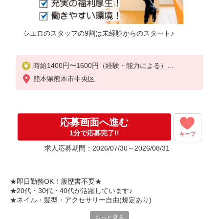
シエロのスタッフの9割は未経験からのスタート♪
時給1400円〜1600円（経験・能力による）
※残業代支給
熊本県熊本市中央区
★交通費別途支給（規定あり）
゜+゜・。○。・゜+゜・。○。・゜+゜
入社祝い金10万円支給(規定有)
応募画面へ進む
お友達を紹介頂くと,
1分で応募完了!!
キープ
インセンティブ支給(規定有)
求人応募期間：2026/07/30～2026/08/31
★月2回払い・週払い可能（規程有）★
゜・。○。・゜+゜・。○。・゜+゜
★即日勤務OK！履歴書不要★
★20代・30代・40代が活躍しています♪
★ネイル・髪型・アクセサリー自由(規定あり)
もっと見る
シエロのスタッフは9割が未経験スタート。