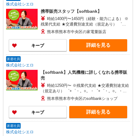
株式会社シエロ
携帯販売スタッフ【softbank】
時給1400円〜1450円（経験・能力による） ※
残業代支給 ★交通費別途支給（規定あり） ゜
+゜・。○。・゜+゜・。○。・゜+゜ 入社祝い金10
熊本県熊本市中央区の家電量販店
万円支給(規定有) お友達を紹介頂くと, インセンテ
ィブ支給(規定有) ★月2回払い・週払い可能（規程
詳細を見る
キープ
有）★ ゜・。○。・゜+゜・。○。・゜+゜
派遣社員
株式会社シエロ
【softbank】人気機種に詳しくなれる携帯販
売
時給1250円〜 ※残業代支給 ★交通費別途支給
（規定あり） ゜+゜・。○。・゜+゜・。○。・゜
+゜ 入社祝い金10万円支給(規定有) お友達を紹介
熊本県熊本市中央区のsoftbankショップ
頂くと, インセンティブ支給(規定有) ★月2回払
い・週払い可能（規程有）★ ゜・。○。・゜
詳細を見る
キープ
+゜・。○。・゜+゜
派遣社員
株式会社シエロ