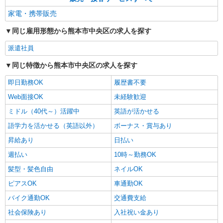
万円支給(規定有) お友達を紹介頂くと, インセンテ
家電・携帯販売
詳細を見る
キープ
ィブ支給(規定有) ゜・。○。・゜+゜・。○。・゜
+゜
同じ雇用形態から熊本市中央区の求人を探す
紹介予定派遣
株式会社シエロ
派遣社員
人気機種に詳しくなれる携帯販売【au】
同じ特徴から熊本市中央区の求人を探す
月給259200円〜300000円（経験・能力によ
る） ※残業手当別途支給 ※研修期間6か月・時給
即日勤務OK
履歴書不要
1500円〜 ★交通費別途支給（規定あり） ゜
熊本県熊本市中央区の家電量販店
Web面接OK
未経験歓迎
+゜・。○。・゜+゜・。○。・゜+゜ 入社祝い金10
万円支給(規定有) お友達を紹介頂くと, インセンテ
ミドル（40代～）活躍中
英語が活かせる
詳細を見る
キープ
ィブ支給(規定有) ゜・。○。・゜+゜・。○。・゜
+゜
語学力を活かせる（英語以外）
ボーナス・賞与あり
紹介予定派遣
昇給あり
日払い
株式会社シエロ
週払い
10時～勤務OK
【ドコモ】の店舗スタッフ
髪型・髪色自由
ネイルOK
時給1400円〜 ※残業代支給 ★交通費別途支給
（規定あり） ゜+゜・。○。・゜+゜・。○。・゜
ピアスOK
車通勤OK
+゜ 入社祝い金10万円支給(規定有) お友達を紹介
熊本県熊本市中央区のdocomoショップ
バイク通勤OK
交通費支給
頂くと, インセンティブ支給(規定有) ★月2回払
い・週払い可能（規程有）★ ゜・。○。・゜
社会保険あり
入社祝い金あり
詳細を見る
キープ
+゜・。○。・゜+゜