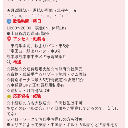
【スマホ面接実施中】
￣￣￣￣￣￣￣￣￣
★月2回払い・週払い可能（規程有）★
自宅に居ながらスマホでカンタン面接OK！
゜・。○。・゜+゜・。○。・゜+゜
オンライン面談なのでスピード対応。
勤務時間・曜日
10:00〜20:00（実働8h・休憩1h）
※土日祝含む週5日勤務
アクセス・勤務地
「東海学園前」駅よりバス・車5分
「竜田口」駅よりバス・車9分
熊本県熊本市中央区の家電量販店
待遇
☆昇給☆交通費規定支給☆制服有☆社保完
☆資格・残業手当☆リゾート施設・ジム優待
☆特別ボーナス最大5万円(規定)☆友達紹介
☆車通勤OK☆正社員登用制度有
☆週払い・月2回払いOK
応募資格・経験
☆未経験の方も大歓迎☆ ※高校生は不可
あなたのレベルに合わせた研修をご用意しているので、安心し
てネ♪
※ハローワークでお仕事お探しの方も対象
※エリアによって英語・中国語・ポルトガル語などの語学を活