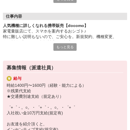
大手キャリアの店舗勤務なので安心・安定！
一度身に着けた知識は、
ずっと先まで役に立ちます！
仕事内容
人気機種に詳しくなれる携帯販売【docomo】
丁寧な研修もあるので、
家電量販店にて、スマホを案内するおシゴト♪
みなさんから働きやすいと好評です♪
特に難しい説明もないので、ご安心を。新規契約、機種変更、
最新アプリ事情やお得なプラン、
各種料金プランのご相談対応・ご提案などをお願いします。
スマホの裏ワザを学べるチャンス♪
もっと見る
初めての方でも安心♪
【選べるお仕事いろいろ】
あなた専属のコーディネーターが親切・丁寧にフォローするので、
￣￣￣￣￣￣￣￣￣￣￣
満足度◎
▼オフィスワーク
募集情報（派遣社員）
事務、経理、データ入力、コールセンター、受付
■携帯やインターネット販売業務
▼工場・製造・軽作業系
給与
docomo(ドコモ)/au(エーユー)・KDDI/softbank(ソフトバンク)など
機械/食品製造・梱包・仕分け・加工・組立・検査
時給1400円〜1600円（経験・能力による）
の大手キャリアから
▼美容系
※残業代支給
ワイモバイル(Y!mobille)、楽天モバイル、UQなど格安スマホまで幅
眉毛サロンのアイブロウ・ネイリスト・エステ
★交通費別途支給（規定あり）
広く紹介可能♪
▼営業・販売
人気のApple（アップル）店舗もございます！
法人営業・アパレル販売・個別指導塾・人材紹介
゜+゜・。○。・゜+゜・。○。・゜+゜
▼人気案件も多数♪
入社祝い金10万円支給(規定有)
短期・期間限定・オープニング・官公庁案件
上場/優良/大手企業など
お友達を紹介頂くと,
インセンティブ支給(規定有)