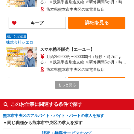
る） ※残業手当別途支給 ※研修期間6か月・時給
1500円〜 ★交通費別途支給（規定あり） ゜
熊本県熊本市中央区の家電量販店
+゜・。○。・゜+゜・。○。・゜+゜ 入社祝い金10
万円支給(規定有) お友達を紹介頂くと, インセンテ
詳細を見る
キープ
ィブ支給(規定有) ゜・。○。・゜+゜・。○。・゜
+゜
紹介予定派遣
株式会社シエロ
スマホ携帯販売【エーユー】
月給259200円〜300000円（経験・能力によ
る） ※残業手当別途支給 ※研修期間6か月・時給
1500円〜 ★交通費別途支給（規定あり） ゜
熊本県熊本市中央区の家電量販店
+゜・。○。・゜+゜・。○。・゜+゜ 入社祝い金10
万円支給(規定有) お友達を紹介頂くと, インセンテ
詳細を見る
キープ
ィブ支給(規定有) ゜・。○。・゜+゜・。○。・゜
もっと見る
+゜
紹介予定派遣
株式会社シエロ
このお仕事に関連する条件で探す
人気機種に詳しくなれる携帯販売【au】
熊本市中央区のアルバイト・バイト・パートの求人を探す
月給259200円〜300000円（経験・能力によ
る） ※残業手当別途支給 ※研修期間6か月・時給
同じ職種から熊本市中央区の求人を探す
1500円〜 ★交通費別途支給（規定あり） ゜
熊本県熊本市中央区の家電量販店
+゜・。○。・゜+゜・。○。・゜+゜ 入社祝い金10
販売・接客サービスすべて