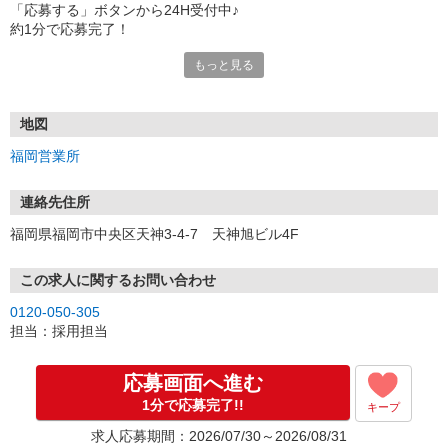
「応募する」ボタンから24H受付中♪
約1分で応募完了！
もっと見る
■電話応募の場合
電話応募も歓迎！（受付:10:00〜20:00）
土日祝も受付中♪
地図
【選考フロー】
福岡営業所
①応募から3営業日を目安に、メールorお電話でご連絡します。
②面接日時を決定！「0120」から始まる電話番号からご連絡します
★スマホでWEB面接（LINEなど）・出張面接・事務所面接と選べま
連絡先住所
す
福岡県福岡市中央区天神3-4-7 天神旭ビル4F
③面接実施（履歴書不要）
④勤務開始（スタート日は応相談）
※ご希望があれば、職場見学の調整もOKです！
この求人に関するお問い合わせ
0120-050-305
お気軽にご応募ください♪
担当：採用担当
応募画面へ進む
1分で応募完了!!
キープ
求人応募期間：2026/07/30～2026/08/31