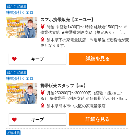
紹介予定派遣
株式会社シエロ
スマホ携帯販売【エーユー】
時給 未経験1400円〜 時給 経験者1500円〜 ※
残業代支給 ★交通費別途支給（規定あり） ゜
+゜・。○。・゜+゜・。○。・゜+゜ 入社祝い金10
熊本県下の家電量販店 ※週単位で勤務地が変
万円支給(規定有) お友達を紹介頂くと, インセンテ
更となります。
ィブ支給(規定有) ★月2回払い・週払い可能（規程
有）★ ゜・。○。・゜+゜・。○。・゜+゜
詳細を見る
キープ
紹介予定派遣
株式会社シエロ
携帯販売スタッフ【au】
月給259200円〜300000円（経験・能力によ
る） ※残業手当別途支給 ※研修期間6か月・時給
1500円〜 ★交通費別途支給（規定あり） ゜
熊本県熊本市中央区の家電量販店
+゜・。○。・゜+゜・。○。・゜+゜ 入社祝い金10
万円支給(規定有) お友達を紹介頂くと, インセンテ
詳細を見る
キープ
ィブ支給(規定有) ゜・。○。・゜+゜・。○。・゜
+゜
派遣社員