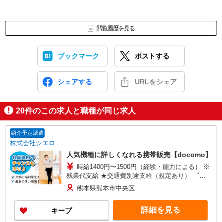
閲覧履歴を見る
ブックマーク
ポストする
シェアする
URLをシェア
20
件のこの求人と職種が同じ求人
紹介予定派遣
株式会社シエロ
人気機種に詳しくなれる携帯販売【docomo】
時給1400円〜1500円（経験・能力による） ※
残業代支給 ★交通費別途支給（規定あり） ゜
+゜・。○。・゜+゜・。○。・゜+゜ 入社祝い金10
熊本県熊本市中央区
万円支給(規定有) お友達を紹介頂くと, インセンテ
ィブ支給(規定有) ★月2回払い・週払い可能（規程
詳細を見る
キープ
有）★ ゜・。○。・゜+゜・。○。・゜+゜