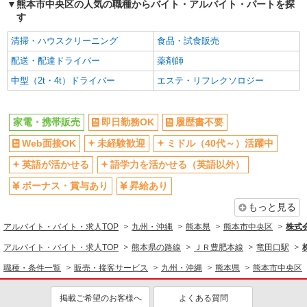
熊本市中央区の人気の職種からバイト・アルバイト・パートを探
派遣社員
す
株式会社シエロ
清掃・ハウスクリーニング
食品・試食販売
人気機種に詳しくなれる携帯販売【au】
配送・配達ドライバー
薬剤師
月給259200円〜300000円（経験・能力によ
る） ※残業手当別途支給 ※研修期間6か月・時給
中型（2t・4t）ドライバー
エステ・リフレクソロジー
1500円〜 ★交通費別途支給（規定あり） ゜
熊本県熊本市中央区の家電量販店
+゜・。○。・゜+゜・。○。・゜+゜ 入社祝い金10
万円支給(規定有) お友達を紹介頂くと, インセンテ
詳細を見る
家電・携帯販売
キープ
即日勤務OK
履歴書不要
ィブ支給(規定有) ゜・。○。・゜+゜・。○。・゜
+゜
Web面接OK
未経験歓迎
ミドル（40代～）活躍中
派遣社員
英語が活かせる
語学力を活かせる（英語以外）
株式会社シエロ
人気機種に詳しくなれる携帯販売【au】
ボーナス・賞与あり
昇給あり
月給259200円〜300000円（経験・能力によ
もっと見る
る） ※残業手当別途支給 ※研修期間6か月・時給
1500円〜 ★交通費別途支給（規定あり） ゜
アルバイト・バイト・求人TOP
九州・沖縄
熊本県
熊本市中央区
株式
熊本県熊本市中央区の家電量販店
+゜・。○。・゜+゜・。○。・゜+゜ 入社祝い金10
アルバイト・バイト・求人TOP
熊本県の路線
ＪＲ豊肥本線
竜田口駅
万円支給(規定有) お友達を紹介頂くと, インセンテ
詳細を見る
キープ
ィブ支給(規定有) ゜・。○。・゜+゜・。○。・゜
職種・条件一覧
販売・接客サービス
九州・沖縄
熊本県
熊本市中央区
+゜
紹介予定派遣
掲載ご希望のお客様へ
よくある質問
株式会社シエロ