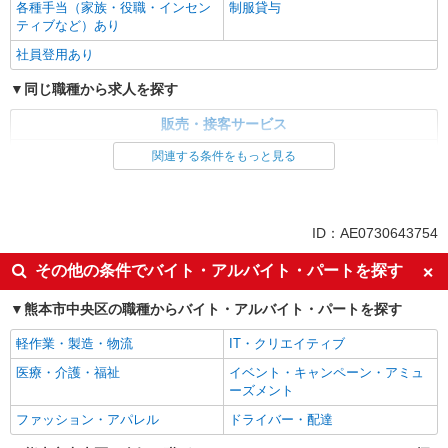
各種手当（家族・役職・インセン
制服貸与
ティブなど）あり
派遣社員
株式会社シエロ
社員登用あり
【softbank】人気機種に詳しくなれる携帯販
同じ職種から求人を探す
売
月給240000円〜300800円:（経験・能力によ
販売・接客サービス
る） 固定残業代:37300円〜46600円（25時間相
当） ※時間外勤務の有無にかかわらず固定残業代
家電・携帯販売
関連する条件をもっと見る
熊本県熊本市中央区のsoftbankショップ
は支給されます。また、相当時間を超えて時間外
同じ特徴から求人を探す
勤務した場合は1分単位で残業代が追加で支給され
詳細を見る
キープ
ます。 ※試用期間あり4ヶ月月給25万円以上 ※残
未経験歓迎
ミドル（40代～）活躍中
業代支給 ★交通費別途支給（規定あり） ゜
ID：AE0730643754
+゜・。○。・゜+゜・。○。・゜+゜ 入社祝い金10
紹介予定派遣
英語が活かせる
ボーナス・賞与あり
万円支給(規定有) お友達を紹介頂くと, インセンテ
株式会社シエロ
その他の条件でバイト・アルバイト・パートを探す
ィブ支給(規定有) ゜・。○。・゜+゜・。○。・゜
日払い
車通勤OK
人気機種に詳しくなれる携帯販売
+゜
熊本市中央区の職種からバイト・アルバイト・パートを探す
交通費支給
社会保険あり
【Y!mobile】
時給1400円〜1450円（経験・能力による） ※
社員登用あり
軽作業・製造・物流
IT・クリエイティブ
残業代支給 ★交通費別途支給（規定あり） ゜
医療・介護・福祉
+゜・。○。・゜+゜・。○。・゜+゜ 入社祝い金10
イベント・キャンペーン・アミュ
熊本県熊本市中央区の家電量販店
万円支給(規定有) お友達を紹介頂くと, インセンテ
ーズメント
ィブ支給(規定有) ★月2回払い・週払い可能（規程
ファッション・アパレル
ドライバー・配達
詳細を見る
キープ
有）★ ゜・。○。・゜+゜・。○。・゜+゜