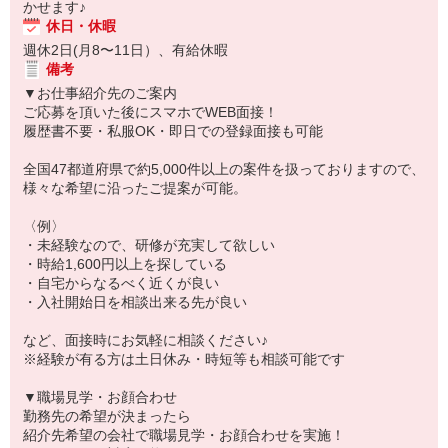
かせます♪
休日・休暇
週休2日(月8〜11日）、有給休暇
備考
▼お仕事紹介先のご案内
ご応募を頂いた後にスマホでWEB面接！
履歴書不要・私服OK・即日での登録面接も可能
全国47都道府県で約5,000件以上の案件を扱っておりますので、
様々な希望に沿ったご提案が可能。
〈例〉
・未経験なので、研修が充実して欲しい
・時給1,600円以上を探している
・自宅からなるべく近くが良い
・入社開始日を相談出来る先が良い
など、面接時にお気軽に相談ください♪
※経験が有る方は土日休み・時短等も相談可能です
▼職場見学・お顔合わせ
勤務先の希望が決まったら
紹介先希望の会社で職場見学・お顔合わせを実施！