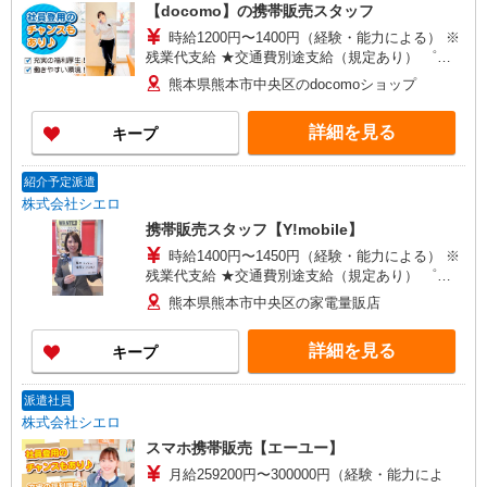
【docomo】の携帯販売スタッフ
時給1200円〜1400円（経験・能力による） ※
残業代支給 ★交通費別途支給（規定あり） ゜
+゜・。○。・゜+゜・。○。・゜+゜ 入社祝い金10
熊本県熊本市中央区のdocomoショップ
万円支給(規定有) お友達を紹介頂くと, インセンテ
ィブ支給(規定有) ★月2回払い・週払い可能（規程
詳細を見る
キープ
有）★ ゜・。○。・゜+゜・。○。・゜+゜
紹介予定派遣
株式会社シエロ
携帯販売スタッフ【Y!mobile】
時給1400円〜1450円（経験・能力による） ※
残業代支給 ★交通費別途支給（規定あり） ゜
+゜・。○。・゜+゜・。○。・゜+゜ 入社祝い金10
熊本県熊本市中央区の家電量販店
万円支給(規定有) お友達を紹介頂くと, インセンテ
ィブ支給(規定有) ★月2回払い・週払い可能（規程
詳細を見る
キープ
有）★ ゜・。○。・゜+゜・。○。・゜+゜
派遣社員
株式会社シエロ
スマホ携帯販売【エーユー】
月給259200円〜300000円（経験・能力によ