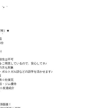
゜+゜
程有）★
+゜
店
5分
h）
校生は不可
をご用意しているので、安心してネ♪
の方も対象
・ポルトガル語などの語学を活かせます♪
暇
有☆社保完
設・ジム優待
)☆友達紹介
有
EB面接！