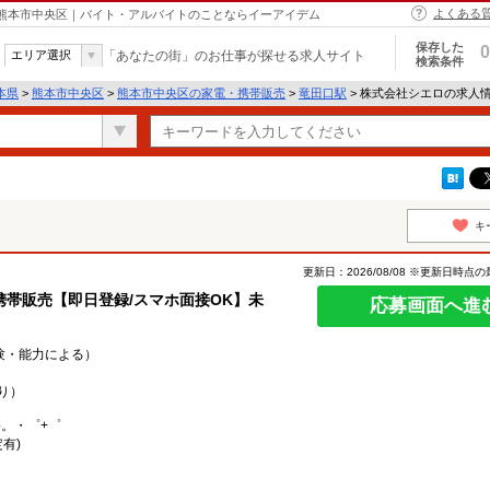
よくある
 熊本市中央区｜バイト・アルバイトのことならイーアイデム
保存した
0
エリア選択
「あなたの街」のお仕事が探せる求人サイト
検索条件
本県
>
熊本市中央区
>
熊本市中央区の家電・携帯販売
>
竜田口駅
> 株式会社シエロの求人
キ
更新日：2026/08/08 ※更新日時点
帯販売【即日登録/スマホ面接OK】未
応募画面へ進
経験・能力による）
り）
○。・゜+゜
有)