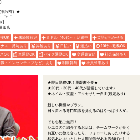
)
（規程有）★
・゜+゜
nk】
量販店
面接OK
未経験歓迎
ミドル（40代～）活躍中
英語が活かせる
ーナス・賞与あり
昇給あり
日払い
週払い
10時～勤務OK
スOK
車通勤OK
バイク通勤OK
交通費支給
社会保険あり
役職・インセンティブなど）あり
制服貸与
社員登用あり
★即日勤務OK！履歴書不要★
★20代・30代・40代が活躍しています♪
★ネイル・髪型・アクセサリー自由(規定あり)
新しい機種やプラン。
日々変わる専門知識を覚えるのはやっぱり大変。
でも心配ご無用！
シエロのご紹介するお店は、チームワークが良く
お互いに教え合ったり、フォローしあったりする
和気あいあいとした人間関係がある店舗ばかり！