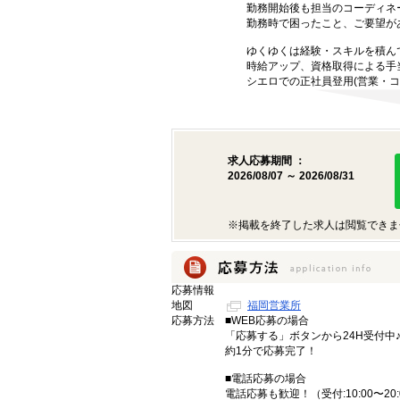
勤務開始後も担当のコーディネ
勤務時で困ったこと、ご要望が
ゆくゆくは経験・スキルを積ん
時給アップ、資格取得による手
シエロでの正社員登用(営業・コ
求人応募期間 ：
2026/08/07 ～ 2026/08/31
※掲載を終了した求人は閲覧できま
応募情報
地図
福岡営業所
応募方法
■WEB応募の場合
「応募する」ボタンから24H受付中
約1分で応募完了！
■電話応募の場合
電話応募も歓迎！（受付:10:00〜20: