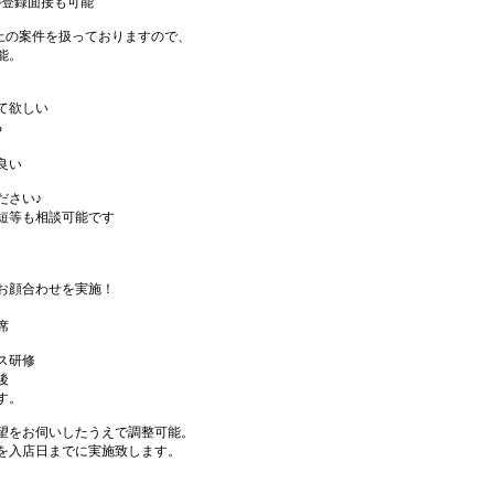
の登録面接も可能
件以上の案件を扱っておりますので、
能。
て欲しい
る
良い
ださい♪
短等も相談可能です
お顔合わせを実施！
席
ス研修
後
す。
望をお伺いしたうえで調整可能。
を入店日までに実施致します。