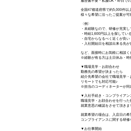
履歴書不要・私服OK・即日で
全国47都道府県で約5,000
様々な希望に沿ったご提案が可
〈例〉
・未経験なので、研修が充実し
・時給1,600円以上を探してい
・自宅からなるべく近くが良い
・入社開始日を相談出来る先が
など、面接時にお気軽に相談く
※経験が有る方は土日休み・時
▼職場見学・お顔合わせ
勤務先の希望が決まったら
紹介先希望の会社で職場見学・
リモートでも対応可能♪
※担当のコーディネーターが同
▼入社手続き・コンプライアン
職場見学・お顔合わせを行った
就業意思の確認をさせて頂きま
就業希望の場合は、入店日の希
コンプライアンスに関する研修
▼お仕事開始