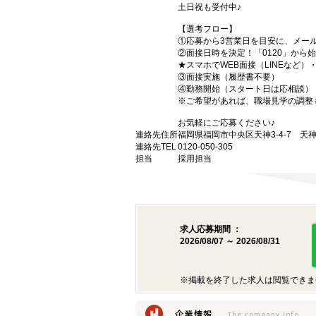
土日祝も受付中♪
【選考フロー】
①応募から3営業日を目安に、メール
②面接日時を決定！「0120」から
★スマホでWEB面接（LINEなど
③面接実施（履歴書不要）
④勤務開始（スタート日は応相談）
※ご希望があれば、職場見学の調整
お気軽にご応募ください♪
連絡先住所
福岡県福岡市中央区天神3-4-7 天神
連絡先TEL
0120-050-305
担当
採用担当
求人応募期間 ：
2026/08/07 ～ 2026/08/31
※掲載を終了した求人は閲覧できま