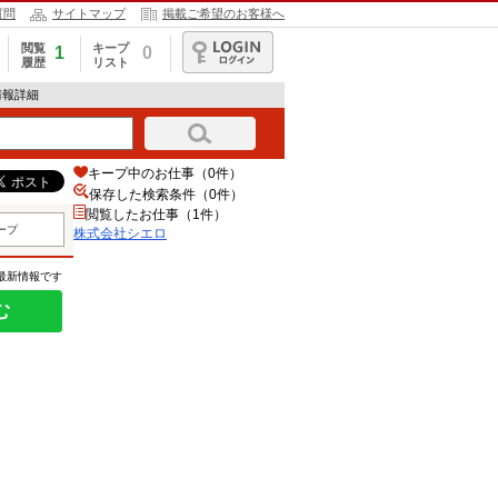
質問
サイトマップ
掲載ご希望のお客様へ
閲覧
キープ
1
0
履歴
リスト
ログイン
情報詳細
キープ中のお仕事（0件）
保存した検索条件（
0
件）
閲覧したお仕事（1件）
ープ
株式会社シエロ
の最新情報です
む