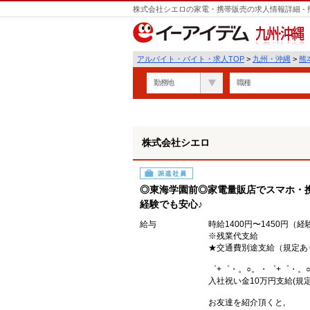
株式会社シエロの家電・携帯販売の求人情報詳細 -
九州・沖縄
アルバイト・バイト・求人TOP
>
九州・沖縄
>
熊
勤務地
職種
株式会社シエロ
派遣社員
◎東海学園前◎家電量販店でスマホ・携
経験でも安心♪
給与
時給1400円〜1450円（
※残業代支給
★交通費別途支給（規定あ
゜+゜・。○。・゜+゜・。
入社祝い金10万円支給(規定
お友達を紹介頂くと,