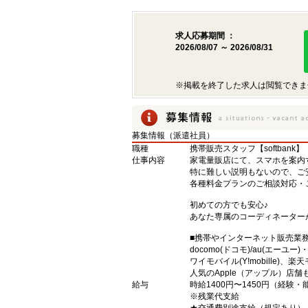
求人応募期間 ：
2026/08/07 ～ 2026/08/31
※掲載を終了した求人は閲覧できま
募集情報（派遣社員）
職種
携帯販売スタッフ【softbank】
仕事内容
家電量販店にて、スマホを案内
特に難しい説明もないので、ご
各種料金プランのご相談対応・
初めての方でも安心♪
あなた専属のコーディネーター
■携帯やインターネット販売業
docomo(ドコモ)/au(エーユー
ワイモバイル(Y!mobille)
人気のApple（アップル）店
給与
時給1400円〜1450円（経験
※残業代支給