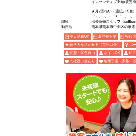
インセンティブ支給(規定有
★月2回払い・週払い可能
゜・。○。・゜+゜・。○。
職種
携帯販売スタッフ【softba
勤務地
熊本県熊本市中央区の家電
即日勤務OK
履歴書不要
Web
語学力を活かせる（英語以外）
ボ
髪型・髪色自由
ネイルOK
ピア
入社祝い金あり
各種手当（家族・