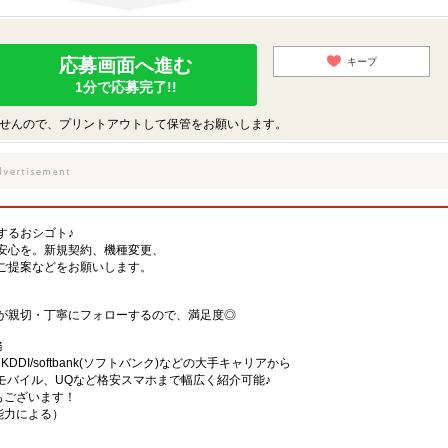
応募画面へ進む
キープ
1分で応募完了!!
せんので、プリントアウトして保管をお願いします。
するおシゴト♪
安心を。新規契約、機種変更、
ご提案などをお願いします。
が親切・丁寧にフォローするので、満足度◎
務
)・KDDI/softbank(ソフトバンク)などの大手キャリアから
、楽天モバイル、UQなど格安スマホまで幅広く紹介可能♪
舗もございます！
・能力による）