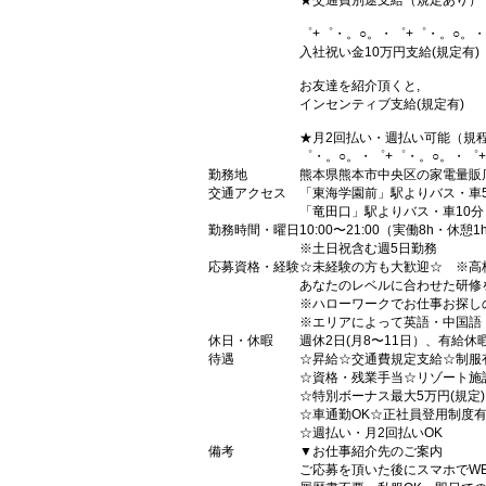
★交通費別途支給（規定あり）
゜+゜・。○。・゜+゜・。○。・
入社祝い金10万円支給(規定有)
お友達を紹介頂くと,
インセンティブ支給(規定有)
★月2回払い・週払い可能（規
゜・。○。・゜+゜・。○。・゜
勤務地
熊本県熊本市中央区の家電量販
交通アクセス
「東海学園前」駅よりバス・車
「竜田口」駅よりバス・車10分
勤務時間・曜日
10:00〜21:00（実働8h・休憩1
※土日祝含む週5日勤務
応募資格・経験
☆未経験の方も大歓迎☆ ※高
あなたのレベルに合わせた研修
※ハローワークでお仕事お探し
※エリアによって英語・中国語
休日・休暇
週休2日(月8〜11日）、有給休
待遇
☆昇給☆交通費規定支給☆制服
☆資格・残業手当☆リゾート施
☆特別ボーナス最大5万円(規定
☆車通勤OK☆正社員登用制度
☆週払い・月2回払いOK
備考
▼お仕事紹介先のご案内
ご応募を頂いた後にスマホでW