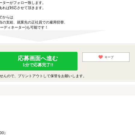
ーターがフォロー致します。
あれば対応させて頂きます。
でからは
当の支給、就業先の正社員での雇用切替、
ーディネーター)も可能です！
応募画面へ進む
キープ
1分で応募完了!!
せんので、プリントアウトして保管をお願いします。
♪
00）