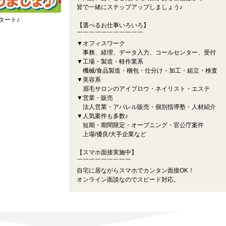
皆で一緒にステップアップしましょう♪
タート♪
【選べるお仕事いろいろ】
￣￣￣￣￣￣￣￣￣￣￣
▼オフィスワーク
事務、経理、データ入力、コールセンター、受付
▼工場・製造・軽作業系
機械/食品製造・梱包・仕分け・加工・組立・検査
▼美容系
眉毛サロンのアイブロウ・ネイリスト・エステ
▼営業・販売
法人営業・アパレル販売・個別指導塾・人材紹介
▼人気案件も多数♪
短期・期間限定・オープニング・官公庁案件
上場/優良/大手企業など
【スマホ面接実施中】
￣￣￣￣￣￣￣￣￣
自宅に居ながらスマホでカンタン面接OK！
オンライン面談なのでスピード対応。