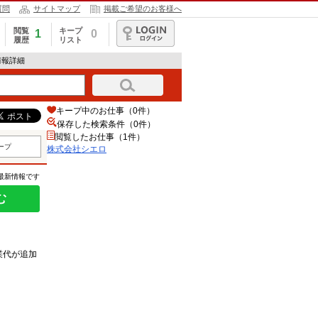
質問
サイトマップ
掲載ご希望のお客様へ
閲覧
キープ
1
0
履歴
リスト
ログイン
情報詳細
キープ中のお仕事（0件）
保存した検索条件（
0
件）
閲覧したお仕事（1件）
ープ
株式会社シエロ
の最新情報です
む
業代が追加