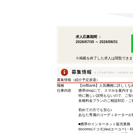
求人応募期間 ：
2026/07/30 ～ 2026/08/31
※掲載を終了した求人は閲覧できま
募集情報（紹介予定派遣）
職種
【softbank】人気機種に詳しく
仕事内容
携帯shopにて、スマホを案内する
特に難しい説明もないので、ご安
各種料金プランのご相談対応・ご
初めての方でも安心♪
あなた専属のコーディネーターが
■携帯やインターネット販売業務
docomo(ドコモ)/au(エーユー)・