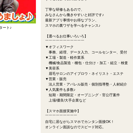
丁寧な研修もあるので、
みなさんから働きやすいと好評です♪
最新アプリ事情やお得なプラン、
スマホの裏ワザを学べるチャンス♪
タート♪
【選べるお仕事いろいろ】
￣￣￣￣￣￣￣￣￣￣￣
▼オフィスワーク
事務、経理、データ入力、コールセンター、受付
▼工場・製造・軽作業系
機械/食品製造・梱包・仕分け・加工・組立・検査
▼美容系
眉毛サロンのアイブロウ・ネイリスト・エステ
▼営業・販売
法人営業・アパレル販売・個別指導塾・人材紹介
▼人気案件も多数♪
短期・期間限定・オープニング・官公庁案件
上場/優良/大手企業など
【スマホ面接実施中】
￣￣￣￣￣￣￣￣￣
自宅に居ながらスマホでカンタン面接OK！
オンライン面談なのでスピード対応。