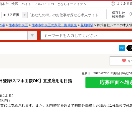
よくある
 熊本市中央区｜バイト・アルバイトのことならイーアイデム
保存した
0
エリア選択
「あなたの街」のお仕事が探せる求人サイト
検索条件
本県
>
熊本市中央区
>
熊本市中央区の家電・携帯販売
>
花畑町駅
> 株式会社シエロの求人
キ
更新日：2026/07/30 ※更新日時点
即日登録/スマホ面接OK】直接雇用を目指
応募画面へ進
能力による）
時間相当）
業代は支給されます。また、相当時間を超えて時間外勤務した場合は1分単位で残