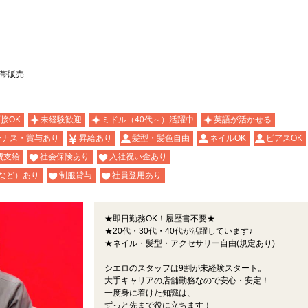
携帯販売
面接OK
未経験歓迎
ミドル（40代～）活躍中
英語が活かせる
ーナス・賞与あり
昇給あり
髪型・髪色自由
ネイルOK
ピアスOK
費支給
社会保険あり
入社祝い金あり
など）あり
制服貸与
社員登用あり
★即日勤務OK！履歴書不要★
★20代・30代・40代が活躍しています♪
★ネイル・髪型・アクセサリー自由(規定あり)
シエロのスタッフは9割が未経験スタート。
大手キャリアの店舗勤務なので安心・安定！
一度身に着けた知識は、
ずっと先まで役に立ちます！