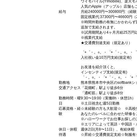
ワイモバイル(Y!mobille)、
人気のApple（アップル）店舗も
給与
月給240000円〜300800円:（
固定残業代:37300円〜46600円
※時間外勤務の有無にかかわらず
追加で支給されます。
※試用期間あり4ヶ月月給25万円
※残業代支給
★交通費別途支給（規定あり）
゜+゜・。○。・゜+゜・。○。・゜
入社祝い金10万円支給(規定有)
お友達を紹介頂くと,
インセンティブ支給(規定有)
゜・。○。・゜+゜・。○。・゜+゜
勤務地
熊本県熊本市中央区のsoftbank
交通アクセス
「花畑町」駅より徒歩6分
「通町筋」駅より徒歩8分
勤務時間・曜
9:30〜19:00（実働8h・休憩1h）
日
※土日祝含む週5日勤務
応募資格・経
☆未経験の方も大歓迎☆ ※高校
験
あなたのレベルに合わせた研修を
※ハローワークでお仕事お探しの
※エリアによって英語・中国語・
休日・休暇
週休2日(月8〜11日）、有給休暇
待遇
☆昇給☆交通費規定支給☆制服有