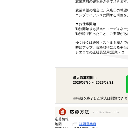
就業意思の確認をさせて頂きます
就業希望の場合は、入店日の希望
コンプライアンスに関する研修を
▼お仕事開始
勤務開始後も担当のコーディネー
勤務時で困ったこと、ご要望があ
ゆくゆくは経験・スキルを積んで
時給アップ、資格取得による手当
シエロでの正社員登用(営業・コー
求人応募期間 ：
2026/07/30 ～ 2026/08/31
※掲載を終了した求人は閲覧できま
応募情報
地図
福岡営業所