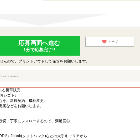
応募画面へ進む
キープ
1分で応募完了!!
せんので、プリントアウトして保管をお願いします。
なれる携帯販売
おシゴト♪
心を。新規契約、機種変更、
提案などをお願いします。
親切・丁寧にフォローするので、満足度◎
KDDI/softbank(ソフトバンク)などの大手キャリアから