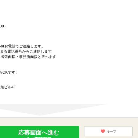
♪
00）
orお電話でご連絡します。
始まる電話番号からご連絡します
）・出張面接・事務所面接と選べます
もOKです！
旭ビル4F
応募画面へ進む
キープ