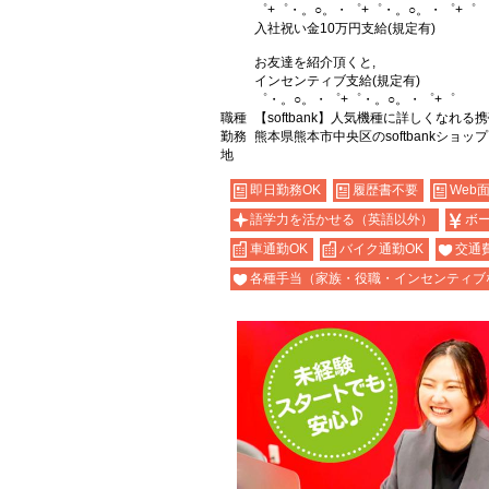
゜+゜・。○。・゜+゜・。○。・゜+゜
入社祝い金10万円支給(規定有)
お友達を紹介頂くと,
インセンティブ支給(規定有)
゜・。○。・゜+゜・。○。・゜+゜
職種
【softbank】人気機種に詳しくなれる
勤務
熊本県熊本市中央区のsoftbankショップ
地
即日勤務OK
履歴書不要
Web
語学力を活かせる（英語以外）
ボ
車通勤OK
バイク通勤OK
交通
各種手当（家族・役職・インセンティブ