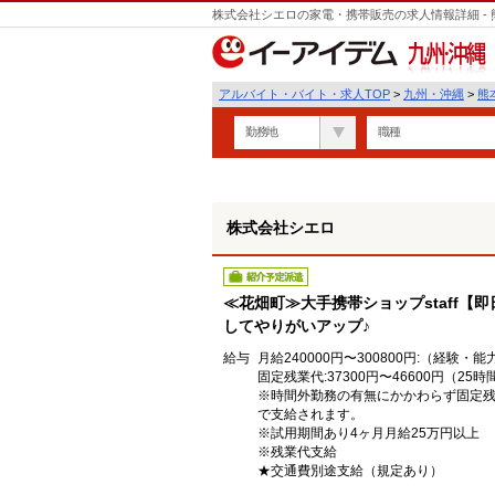
株式会社シエロの家電・携帯販売の求人情報詳細 -
遣
九州・沖縄
アルバイト・バイト・求人TOP
>
九州・沖縄
>
熊
勤務地
職種
株式会社シエロ
紹介予定派遣
≪花畑町≫大手携帯ショップstaff【
してやりがいアップ♪
給与
月給240000円〜300800円:（経験・
固定残業代:37300円〜46600円（25
※時間外勤務の有無にかかわらず固定残
で支給されます。
※試用期間あり4ヶ月月給25万円以上
※残業代支給
★交通費別途支給（規定あり）