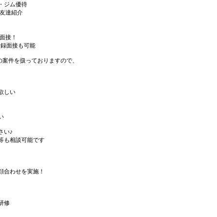
・ジム優待
☆友達紹介
B面接！
登録面接も可能
上の案件を扱っておりますので、
。
欲しい
い
さい♪
等も相談可能です
顔合わせを実施！
研修