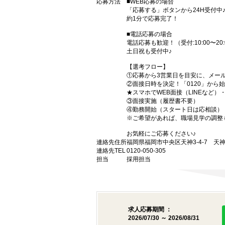
応募方法
■WEB応募の場合
「応募する」ボタンから24H受付中
約1分で応募完了！
■電話応募の場合
電話応募も歓迎！（受付:10:00〜20:
土日祝も受付中♪
【選考フロー】
①応募から3営業日を目安に、メール
②面接日時を決定！「0120」から
★スマホでWEB面接（LINEなど
③面接実施（履歴書不要）
④勤務開始（スタート日は応相談）
※ご希望があれば、職場見学の調整
お気軽にご応募ください♪
連絡先住所
福岡県福岡市中央区天神3-4-7 天神
連絡先TEL
0120-050-305
担当
採用担当
求人応募期間 ：
2026/07/30 ～ 2026/08/31