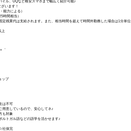
楽天モバイル、UQなど格安スマホまで幅広く紹介可能♪
ございます！
経験・能力による）
（25時間相当）
固定残業代は支給されます。また、相当時間を超えて時間外勤務した場合は1分単位
以上
+゜
ショップ
生は不可
ご用意しているので、安心してネ♪
方も対象
ポルトガル語などの語学を活かせます♪
☆社保完