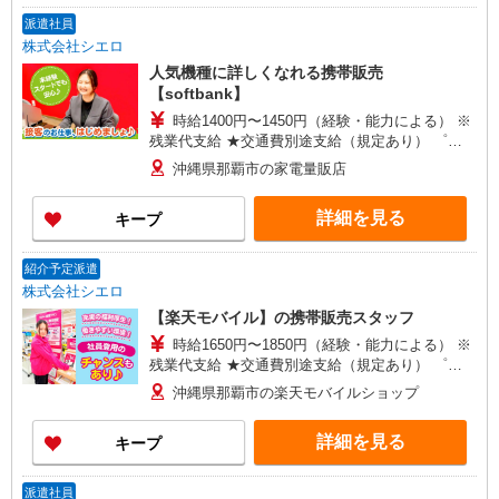
派遣社員
株式会社シエロ
人気機種に詳しくなれる携帯販売
【softbank】
時給1400円〜1450円（経験・能力による） ※
残業代支給 ★交通費別途支給（規定あり） ゜
+゜・。○。・゜+゜・。○。・゜+゜ 入社祝い金10
沖縄県那覇市の家電量販店
万円支給(規定有) お友達を紹介頂くと, インセンテ
ィブ支給(規定有) ★月2回払い・週払い可能（規程
詳細を見る
キープ
有）★ ゜・。○。・゜+゜・。○。・゜+゜
紹介予定派遣
株式会社シエロ
【楽天モバイル】の携帯販売スタッフ
時給1650円〜1850円（経験・能力による） ※
残業代支給 ★交通費別途支給（規定あり） ゜
+゜・。○。・゜+゜・。○。・゜+゜ 入社祝い金10
沖縄県那覇市の楽天モバイルショップ
万円支給(規定有) お友達を紹介頂くと, インセンテ
ィブ支給(規定有) ★月2回払い・週払い可能（規程
詳細を見る
キープ
有）★ ゜・。○。・゜+゜・。○。・゜+゜
派遣社員