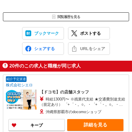
閲覧履歴を見る
ブックマーク
ポストする
シェアする
URLをシェア
20
件のこの求人と職種が同じ求人
紹介予定派遣
株式会社シエロ
【ドコモ】の店舗スタッフ
時給1300円〜 ※残業代支給 ★交通費別途支給
（規定あり） ゜+゜・。○。・゜+゜・。○。・゜
+゜ 入社祝い金10万円支給(規定有) お友達を紹介
沖縄県那覇市のdocomoショップ
頂くと, インセンティブ支給(規定有) ★月2回払
い・週払い可能（規程有）★ ゜・。○。・゜
詳細を見る
キープ
+゜・。○。・゜+゜