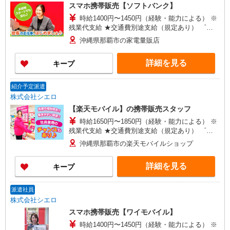
スマホ携帯販売【ソフトバンク】
時給1400円〜1450円（経験・能力による） ※
残業代支給 ★交通費別途支給（規定あり） ゜
+゜・。○。・゜+゜・。○。・゜+゜ 入社祝い金10
沖縄県那覇市の家電量販店
万円支給(規定有) お友達を紹介頂くと, インセンテ
ィブ支給(規定有) ★月2回払い・週払い可能（規程
詳細を見る
キープ
有）★ ゜・。○。・゜+゜・。○。・゜+゜
紹介予定派遣
株式会社シエロ
【楽天モバイル】の携帯販売スタッフ
時給1650円〜1850円（経験・能力による） ※
残業代支給 ★交通費別途支給（規定あり） ゜
+゜・。○。・゜+゜・。○。・゜+゜ 入社祝い金10
沖縄県那覇市の楽天モバイルショップ
万円支給(規定有) お友達を紹介頂くと, インセンテ
ィブ支給(規定有) ★月2回払い・週払い可能（規程
詳細を見る
キープ
有）★ ゜・。○。・゜+゜・。○。・゜+゜
派遣社員
株式会社シエロ
スマホ携帯販売【ワイモバイル】
時給1400円〜1450円（経験・能力による） ※