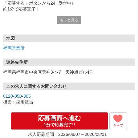
「応募する」ボタンから24H受付中♪
約1分で応募完了！
もっと見る
■電話応募の場合
電話応募も歓迎！（受付:10:00〜20:00）
土日祝も受付中♪
地図
【選考フロー】
福岡営業所
①応募から3営業日を目安に、メールorお電話でご連絡します。
②面接日時を決定！「0120」から始まる電話番号からご連絡します
★スマホでWEB面接（LINEなど）・出張面接・事務所面接と選べま
連絡先住所
す
福岡県福岡市中央区天神3-4-7 天神旭ビル4F
③面接実施（履歴書不要）
④勤務開始（スタート日は応相談）
※ご希望があれば、職場見学の調整もOKです！
この求人に関するお問い合わせ
0120-050-305
お気軽にご応募ください♪
担当：採用担当
応募画面へ進む
1分で応募完了!!
キープ
求人応募期間：2026/08/07～2026/08/31