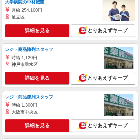
大学病院の中材滅菌
人気機種に詳しくなれる携帯販売
【Y!mobile】
月給 254,160円
足立区
時給1400円〜1450円（経験・能力による） ※
残業代支給 ★交通費別途支給（規定あり） ゜
+゜・。○。・゜+゜・。○。・゜+゜ 入社祝い金10
詳細を見る
とりあえずキープ
沖縄県那覇市の家電量販店
万円支給(規定有) お友達を紹介頂くと, インセンテ
ィブ支給(規定有) ★月2回払い・週払い可能（規程
詳細を見る
キープ
有）★ ゜・。○。・゜+゜・。○。・゜+゜
レジ・商品陳列スタッフ
時給 1,120円
派遣社員
神戸市垂水区
株式会社シエロ
携帯販売スタッフ【softbank】
詳細を見る
とりあえずキープ
時給1400円〜1450円（経験・能力による） ※
残業代支給 ★交通費別途支給（規定あり） ゜
+゜・。○。・゜+゜・。○。・゜+゜ 入社祝い金10
沖縄県那覇市の家電量販店
レジ・商品陳列スタッフ
万円支給(規定有) お友達を紹介頂くと, インセンテ
ィブ支給(規定有) ★月2回払い・週払い可能（規程
時給 1,300円
詳細を見る
キープ
有）★ ゜・。○。・゜+゜・。○。・゜+゜
大阪市中央区
詳細を見る
とりあえずキープ