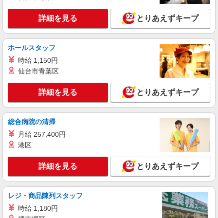
沖縄県那覇市のdocomoショップ
頂くと, インセンティブ支給(規定有) ★月2回払
い・週払い可能（規程有）★ ゜・。○。・゜
詳細を見る
とりあえずキープ
詳細を見る
キープ
+゜・。○。・゜+゜
派遣社員
ホールスタッフ
株式会社シエロ
時給 1,150円
スマホ携帯販売【ドコモ】
仙台市青葉区
時給1400円〜1600円（経験・能力による） ※
残業代支給 ★交通費別途支給（規定あり） ゜
詳細を見る
とりあえずキープ
+゜・。○。・゜+゜・。○。・゜+゜ 入社祝い金10
沖縄県那覇市の家電量販店
万円支給(規定有) お友達を紹介頂くと, インセンテ
ィブ支給(規定有) ★月2回払い・週払い可能（規程
総合病院の清掃
詳細を見る
キープ
有）★ ゜・。○。・゜+゜・。○。・゜+゜
月給 257,400円
派遣社員
港区
株式会社シエロ
【楽天モバイル】人気機種に詳しくなれる携帯
詳細を見る
とりあえずキープ
販売
月給：245250円〜319150円 ＋賞与年2回＋イ
レジ・商品陳列スタッフ
ンセンティブ ※経験・能力による ※残業代支給
★交通費別途支給（規定あり） ゜+゜・。○。・゜
沖縄県那覇市の楽天モバイルショップ
時給 1,180円
+゜・。○。・゜+゜ 入社祝い金10万円支給(規定