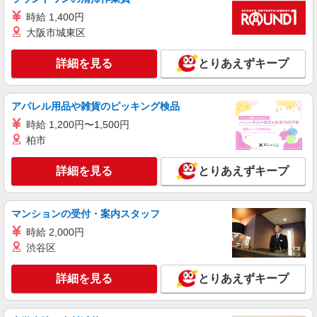
派遣社員
時給 1,400円
株式会社シエロ
大阪市城東区
携帯販売スタッフ【docomo】
時給1400円〜1600円（経験・能力による） ※
詳細を見る
とりあえずキープ
残業代支給 ★交通費別途支給（規定あり） ゜
+゜・。○。・゜+゜・。○。・゜+゜ 入社祝い金10
沖縄県那覇市の家電量販店
万円支給(規定有) お友達を紹介頂くと, インセンテ
アパレル用品や雑貨のピッキング検品
ィブ支給(規定有) ★月2回払い・週払い可能（規程
詳細を見る
キープ
有）★ ゜・。○。・゜+゜・。○。・゜+゜
時給 1,200円〜1,500円
柏市
紹介予定派遣
株式会社シエロ
詳細を見る
とりあえずキープ
携帯販売スタッフ【docomo】
時給1400円〜1600円（経験・能力による） ※
マンションの受付・案内スタッフ
残業代支給 ★交通費別途支給（規定あり） ゜
+゜・。○。・゜+゜・。○。・゜+゜ 入社祝い金10
沖縄県那覇市の家電量販店
時給 2,000円
万円支給(規定有) お友達を紹介頂くと, インセンテ
渋谷区
ィブ支給(規定有) ★月2回払い・週払い可能（規程
詳細を見る
キープ
有）★ ゜・。○。・゜+゜・。○。・゜+゜
詳細を見る
とりあえずキープ
派遣社員
株式会社シエロ