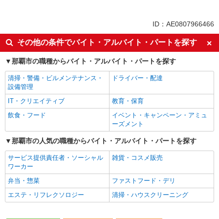
同じ特徴から求人を探す
未経験歓迎
ミドル（40代～）活躍中
ID：AE0807966466
英語が活かせる
ボーナス・賞与あり
その他の条件でバイト・アルバイト・パートを探す
日払い
車通勤OK
那覇市の職種からバイト・アルバイト・パートを探す
交通費支給
社会保険あり
社員登用あり
清掃・警備・ビルメンテナンス・
ドライバー・配達
設備管理
IT・クリエイティブ
教育・保育
飲食・フード
イベント・キャンペーン・アミュ
ーズメント
那覇市の人気の職種からバイト・アルバイト・パートを探す
サービス提供責任者・ソーシャル
雑貨・コスメ販売
ワーカー
弁当・惣菜
ファストフード・デリ
エステ・リフレクソロジー
清掃・ハウスクリーニング