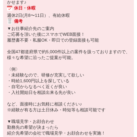
かせます♪
休日・休暇
週休2日(月8〜11日）、有給休暇
備考
▼お仕事紹介先のご案内
ご応募を頂いた後にスマホでWEB面接！
履歴書不要・私服OK・即日での登録面接も可能
全国47都道府県で約5,000件以上の案件を扱っておりますので、
様々な希望に沿ったご提案が可能。
〈例〉
・未経験なので、研修が充実して欲しい
・時給1,600円以上を探している
・自宅からなるべく近くが良い
・入社開始日を相談出来る先が良い
など、面接時にお気軽に相談ください♪
※経験が有る方は土日休み・時短等も相談可能です
▼職場見学・お顔合わせ
勤務先の希望が決まったら
紹介先希望の会社で職場見学・お顔合わせを実施！