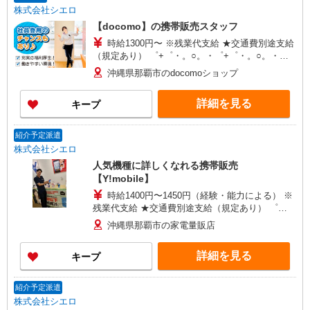
株式会社シエロ
【docomo】の携帯販売スタッフ
時給1300円〜 ※残業代支給 ★交通費別途支給
（規定あり） ゜+゜・。○。・゜+゜・。○。・゜
+゜ 入社祝い金10万円支給(規定有) お友達を紹介
沖縄県那覇市のdocomoショップ
頂くと, インセンティブ支給(規定有) ★月2回払
い・週払い可能（規程有）★ ゜・。○。・゜
詳細を見る
キープ
+゜・。○。・゜+゜
紹介予定派遣
株式会社シエロ
人気機種に詳しくなれる携帯販売
【Y!mobile】
時給1400円〜1450円（経験・能力による） ※
残業代支給 ★交通費別途支給（規定あり） ゜
+゜・。○。・゜+゜・。○。・゜+゜ 入社祝い金10
沖縄県那覇市の家電量販店
万円支給(規定有) お友達を紹介頂くと, インセンテ
ィブ支給(規定有) ★月2回払い・週払い可能（規程
詳細を見る
キープ
有）★ ゜・。○。・゜+゜・。○。・゜+゜
紹介予定派遣
株式会社シエロ