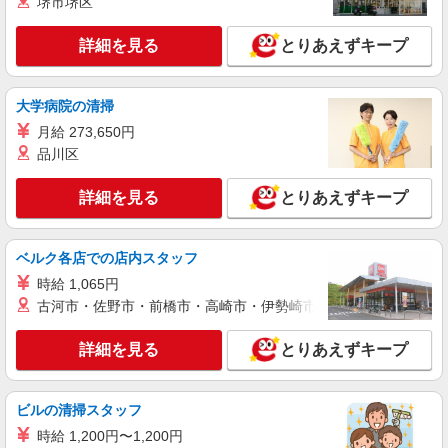
堺市堺区
有) お友達を紹介頂くと, インセンティブ支給(規定
詳細を見る
キープ
有) ゜・。○。・゜+゜・。○。・゜+゜
詳細を見る
とりあえずキープ
派遣社員
株式会社シエロ
大学病院の清掃
【ドコモ】の店舗スタッフ
月給 273,650円
時給1300円〜 ※残業代支給 ★交通費別途支給
品川区
（規定あり） ゜+゜・。○。・゜+゜・。○。・゜
+゜ 入社祝い金10万円支給(規定有) お友達を紹介
沖縄県那覇市のdocomoショップ
頂くと, インセンティブ支給(規定有) ★月2回払
詳細を見る
とりあえずキープ
い・週払い可能（規程有）★ ゜・。○。・゜
詳細を見る
キープ
+゜・。○。・゜+゜
ベルク各店での店内スタッフ
派遣社員
時給 1,065円
株式会社シエロ
古河市・佐野市・前橋市・高崎市・伊勢崎市・太田市・館林市・
【ソフトバンク】の店舗スタッフ
時給1400円〜 ※残業代支給 ★交通費別途支給
詳細を見る
とりあえずキープ
（規定あり） ゜+゜・。○。・゜+゜・。○。・゜
+゜ 入社祝い金10万円支給(規定有) お友達を紹介
沖縄県那覇市のsoftbankショップ
頂くと, インセンティブ支給(規定有) ★月2回払
ビルの清掃スタッフ
い・週払い可能（規程有）★ ゜・。○。・゜
詳細を見る
キープ
+゜・。○。・゜+゜
時給 1,200円〜1,200円