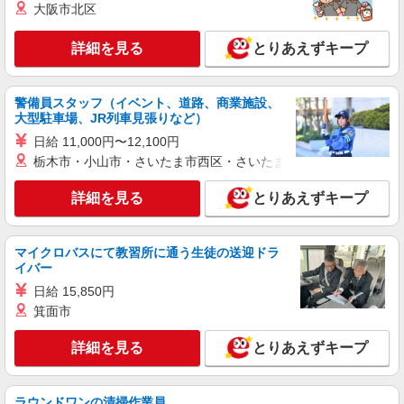
大阪市北区
派遣社員
株式会社シエロ
詳細を見る
とりあえずキープ
人気機種に詳しくなれる携帯販売
【softbank】
時給1400円〜 ※残業代支給 ★交通費別途支給
警備員スタッフ（イベント、道路、商業施設、
（規定あり） ゜+゜・。○。・゜+゜・。○。・゜
大型駐車場、JR列車見張りなど）
+゜ 入社祝い金10万円支給(規定有) お友達を紹介
沖縄県那覇市の家電量販店
日給 11,000円〜12,100円
頂くと, インセンティブ支給(規定有) ★月2回払
栃木市・小山市・さいたま市西区・さいたま市岩槻区・久喜市・
い・週払い可能（規程有）★ ゜・。○。・゜
詳細を見る
キープ
+゜・。○。・゜+゜
詳細を見る
とりあえずキープ
派遣社員
株式会社シエロ
マイクロバスにて教習所に通う生徒の送迎ドラ
人気機種に詳しくなれる携帯販売
イバー
【softbank】
日給 15,850円
時給1400円〜1450円（経験・能力による） ※
箕面市
残業代支給 ★交通費別途支給（規定あり） ゜
+゜・。○。・゜+゜・。○。・゜+゜ 入社祝い金10
沖縄県那覇市の家電量販店
万円支給(規定有) お友達を紹介頂くと, インセンテ
詳細を見る
とりあえずキープ
ィブ支給(規定有) ★月2回払い・週払い可能（規程
詳細を見る
キープ
有）★ ゜・。○。・゜+゜・。○。・゜+゜
ラウンドワンの清掃作業員