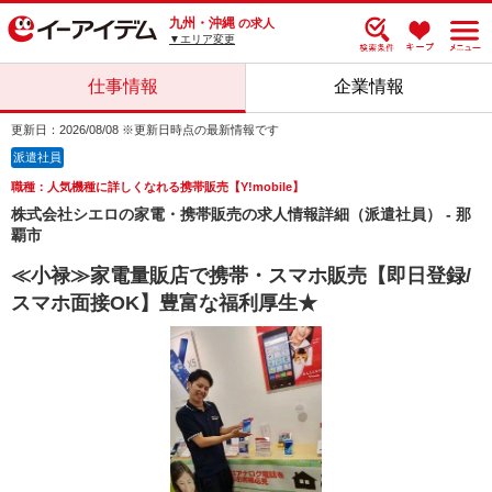
九州・沖縄
の求人
▼エリア変更
仕事情報
企業情報
更新日：2026/08/08 ※更新日時点の最新情報です
派遣社員
職種：人気機種に詳しくなれる携帯販売【Y!mobile】
株式会社シエロの家電・携帯販売の求人情報詳細（派遣社員） - 那
覇市
≪小禄≫家電量販店で携帯・スマホ販売【即日登録/
スマホ面接OK】豊富な福利厚生★