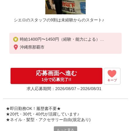
シエロのスタッフの9割は未経験からのスタート♪
時給1400円〜1450円（経験・能力による）
※残業代支給
沖縄県那覇市
★交通費別途支給（規定あり）
゜+゜・。○。・゜+゜・。○。・゜+゜
入社祝い金10万円支給(規定有)
応募画面へ進む
お友達を紹介頂くと,
1分で応募完了!!
キープ
インセンティブ支給(規定有)
求人応募期間：2026/08/07～2026/08/31
★月2回払い・週払い可能（規程有）★
゜・。○。・゜+゜・。○。・゜+゜
★即日勤務OK！履歴書不要★
★20代・30代・40代が活躍しています♪
★ネイル・髪型・アクセサリー自由(規定あり)
もっと見る
シエロのスタッフは9割が未経験スタート。