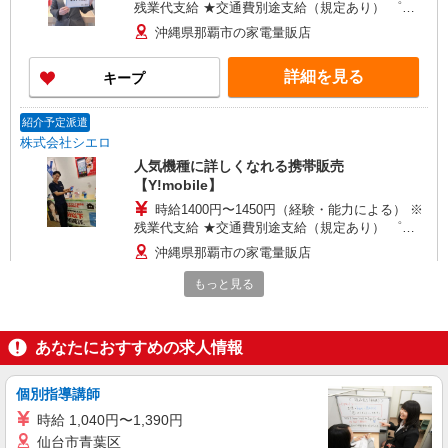
残業代支給 ★交通費別途支給（規定あり） ゜
+゜・。○。・゜+゜・。○。・゜+゜ 入社祝い金10
沖縄県那覇市の家電量販店
万円支給(規定有) お友達を紹介頂くと, インセンテ
ィブ支給(規定有) ★月2回払い・週払い可能（規程
詳細を見る
キープ
有）★ ゜・。○。・゜+゜・。○。・゜+゜
紹介予定派遣
株式会社シエロ
人気機種に詳しくなれる携帯販売
【Y!mobile】
時給1400円〜1450円（経験・能力による） ※
残業代支給 ★交通費別途支給（規定あり） ゜
+゜・。○。・゜+゜・。○。・゜+゜ 入社祝い金10
沖縄県那覇市の家電量販店
万円支給(規定有) お友達を紹介頂くと, インセンテ
ィブ支給(規定有) ★月2回払い・週払い可能（規程
もっと見る
詳細を見る
キープ
有）★ ゜・。○。・゜+゜・。○。・゜+゜
派遣社員
あなたにおすすめの求人情報
株式会社シエロ
【ドコモ】の店舗スタッフ
個別指導講師
時給1300円〜 ※残業代支給 ★交通費別途支給
時給 1,040円〜1,390円
（規定あり） ゜+゜・。○。・゜+゜・。○。・゜
仙台市青葉区
+゜ 入社祝い金10万円支給(規定有) お友達を紹介