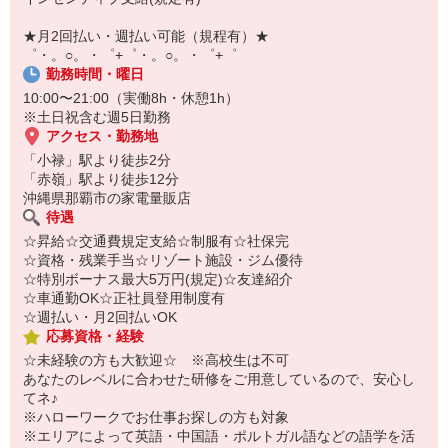
【スマホ面接実施中】
￣￣￣￣￣￣￣￣￣
★月2回払い・週払い可能（規程有）★
自宅に居ながらスマホでカンタン面接OK！
゜・。○。・゜+゜・。○。・゜+゜
オンライン面談なのでスピード対応。
勤務時間・曜日
10:00〜21:00（実働8h・休憩1h）
※土日祝含む週5日勤務
アクセス・勤務地
「小禄」駅より徒歩2分
「赤嶺」駅より徒歩12分
沖縄県那覇市の家電量販店
待遇
☆昇給☆交通費規定支給☆制服有☆社保完
☆資格・残業手当☆リゾート施設・ジム優待
☆特別ボーナス最大5万円(規定)☆友達紹介
☆車通勤OK☆正社員登用制度有
☆週払い・月2回払いOK
応募資格・経験
☆未経験の方も大歓迎☆ ※高校生は不可
あなたのレベルに合わせた研修をご用意しているので、安心し
てネ♪
※ハローワークでお仕事お探しの方も対象
※エリアによって英語・中国語・ポルトガル語などの語学を活