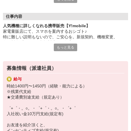
大手キャリアの店舗勤務なので安心・安定！
一度身に着けた知識は、
ずっと先まで役に立ちます！
仕事内容
人気機種に詳しくなれる携帯販売【Y!mobile】
丁寧な研修もあるので、
家電量販店にて、スマホを案内するおシゴト♪
みなさんから働きやすいと好評です♪
特に難しい説明もないので、ご安心を。新規契約、機種変更、
最新アプリ事情やお得なプラン、
各種料金プランのご相談対応・ご提案などをお願いします。
スマホの裏ワザを学べるチャンス♪
もっと見る
初めての方でも安心♪
【選べるお仕事いろいろ】
あなた専属のコーディネーターが親切・丁寧にフォローするので、
￣￣￣￣￣￣￣￣￣￣￣
満足度◎
▼オフィスワーク
募集情報（派遣社員）
事務、経理、データ入力、コールセンター、受付
■携帯やインターネット販売業務
▼工場・製造・軽作業系
給与
docomo(ドコモ)/au(エーユー)・KDDI/softbank(ソフトバンク)など
機械/食品製造・梱包・仕分け・加工・組立・検査
時給1400円〜1450円（経験・能力による）
の大手キャリアから
▼美容系
※残業代支給
ワイモバイル(Y!mobille)、楽天モバイル、UQなど格安スマホまで幅
眉毛サロンのアイブロウ・ネイリスト・エステ
★交通費別途支給（規定あり）
広く紹介可能♪
▼営業・販売
人気のApple（アップル）店舗もございます！
法人営業・アパレル販売・個別指導塾・人材紹介
゜+゜・。○。・゜+゜・。○。・゜+゜
▼人気案件も多数♪
入社祝い金10万円支給(規定有)
短期・期間限定・オープニング・官公庁案件
上場/優良/大手企業など
お友達を紹介頂くと,
インセンティブ支給(規定有)