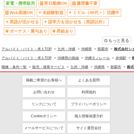
家電・携帯販売
即日勤務OK
履歴書不要
Web面接OK
未経験歓迎
ミドル（40代～）活躍中
英語が活かせる
語学力を活かせる（英語以外）
ボーナス・賞与あり
昇給あり
もっと見る
アルバイト・バイト・求人TOP
九州・沖縄
沖縄県
那覇市
株式会社シ
アルバイト・バイト・求人TOP
沖縄県の路線
沖縄モノレール
赤嶺駅
職種・条件一覧
販売・接客サービス
九州・沖縄
沖縄県
那覇市
株式
掲載ご希望のお客様へ
よくある質問
お問い合わせ
利用規約
リンクについて
プライバシーポリシー
Cookieポリシー
個人情報保護方針
メールサービスについて
サイト運営会社