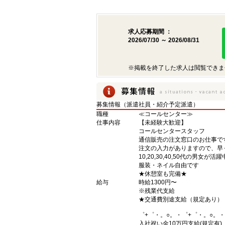
求人応募期間 ：
2026/07/30 ～ 2026/08/31
※掲載を終了した求人は閲覧できま
募集情報（派遣社員・紹介予定派遣）
職種
≪コールセンター≫
仕事内容
【未経験大歓迎】
コールセンタースタッフ
通信販売の注文窓口のお仕事で
注文の入力がありますので、早
10,20,30,40,50代の男女が活
服装・ネイル自由です
★休憩室も完備★
給与
時給1300円〜
※残業代支給
★交通費別途支給（規定あり）
゜+゜・。○。・゜+゜・。○。・
入社祝い金10万円支給(規定有)