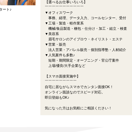
【選べるお仕事いろいろ】
￣￣￣￣￣￣￣￣￣￣￣
タート♪
▼オフィスワーク
事務、経理、データ入力、コールセンター、受付
▼工場・製造・軽作業系
機械/食品製造・梱包・仕分け・加工・組立・検査
▼美容系
眉毛サロンのアイブロウ・ネイリスト・エステ
▼営業・販売
法人営業・アパレル販売・個別指導塾・人材紹介
▼人気案件も多数♪
短期・期間限定・オープニング・官公庁案件
上場/優良/大手企業など
【スマホ面接実施中】
￣￣￣￣￣￣￣￣￣
自宅に居ながらスマホでカンタン面接OK！
オンライン面談なのでスピード対応。
即日登録もOK♪
気になった方はお気軽にご相談ください！