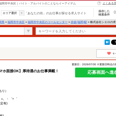
よくある
 福岡市中央区｜バイト・アルバイトのことならイーアイデム
保存した
0
エリア選択
「あなたの街」のお仕事が探せる求人サイト
検索条件
岡県
>
福岡市中央区
>
福岡市中央区のコールセンター
>
赤坂(福岡)駅
> 株式会社シエロの
キ
更新日：2026/07/30 ※更新日時点
マホ面接OK】厚待遇のお仕事満載！
応募画面へ進
あり）
。○。・゜+゜
定有)
有)