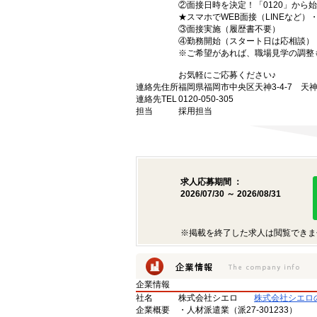
②面接日時を決定！「0120」から
★スマホでWEB面接（LINEなど
③面接実施（履歴書不要）
④勤務開始（スタート日は応相談）
※ご希望があれば、職場見学の調整
お気軽にご応募ください♪
連絡先住所
福岡県福岡市中央区天神3-4-7 天神
連絡先TEL
0120-050-305
担当
採用担当
求人応募期間 ：
2026/07/30 ～ 2026/08/31
※掲載を終了した求人は閲覧できま
企業情報
社名
株式会社シエロ
株式会社シエロ
企業概要
・人材派遣業（派27-301233）