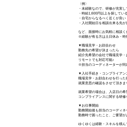
〈例〉
・未経験なので、研修が充実し
・時給1,600円以上を探してい
・自宅からなるべく近くが良い
・入社開始日を相談出来る先が
など、面接時にお気軽に相談く
※経験が有る方は土日休み・時
▼職場見学・お顔合わせ
勤務先の希望が決まったら
紹介先希望の会社で職場見学・
リモートでも対応可能♪
※担当のコーディネーターが同
▼入社手続き・コンプライアン
職場見学・お顔合わせを行った
就業意思の確認をさせて頂きま
就業希望の場合は、入店日の希
コンプライアンスに関する研修
▼お仕事開始
勤務開始後も担当のコーディネ
勤務時で困ったこと、ご要望が
ゆくゆくは経験・スキルを積ん