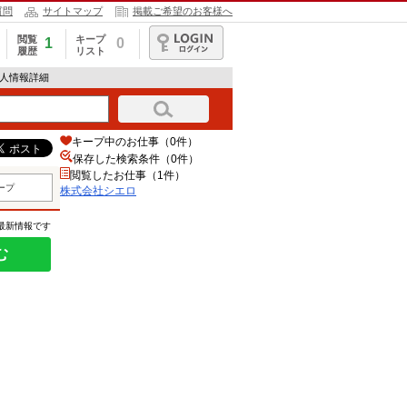
質問
サイトマップ
掲載ご希望のお客様へ
閲覧
キープ
1
0
履歴
リスト
ログイン
求人情報詳細
キープ中のお仕事（0件）
保存した検索条件（
0
件）
閲覧したお仕事（1件）
ープ
株式会社シエロ
の最新情報です
む