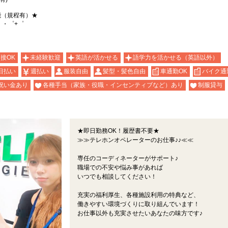
能（規程有）★
。・゜+゜
面接OK
未経験歓迎
英語が活かせる
語学力を活かせる（英語以外）
日払い
週払い
服装自由
髪型・髪色自由
車通勤OK
バイク通
祝い金あり
各種手当（家族・役職・インセンティブなど）あり
制服貸与
★即日勤務OK！履歴書不要★
≫≫テレホンオペレーターのお仕事♪♪≪≪
専任のコーディネーターがサポート♪
職場での不安や悩み事があれば
いつでも相談してください！
充実の福利厚生、各種施設利用の特典など、
働きやすい環境づくりに取り組んでいます！
お仕事以外も充実させたいあなたの味方です♪