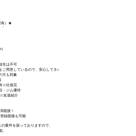
程有）★
+゜
m）
校生は不可
をご用意しているので、安心してネ♪
の方も対象
暇
有☆社保完
設・ジム優待
)☆友達紹介
有
EB面接！
の登録面接も可能
件以上の案件を扱っておりますので、
能。