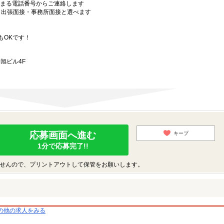
始まる電話番号からご連絡します
）・出張面接・事務所面接と選べます
もOKです！
旭ビル4F
応募画面へ進む
キープ
1分で応募完了!!
せんので、プリントアウトして保管をお願いします。
の他の求人をみる