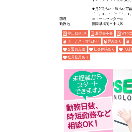
★月2回払い・週払い可
゜・。○。・゜+゜・。○
職種
≪コールセンター≫
勤務地
福岡県福岡市中央区
即日勤務OK
履歴書不要
Web
ボーナス・賞与あり
昇給あり
交通費支給
社会保険あり
入社
社員登用あり