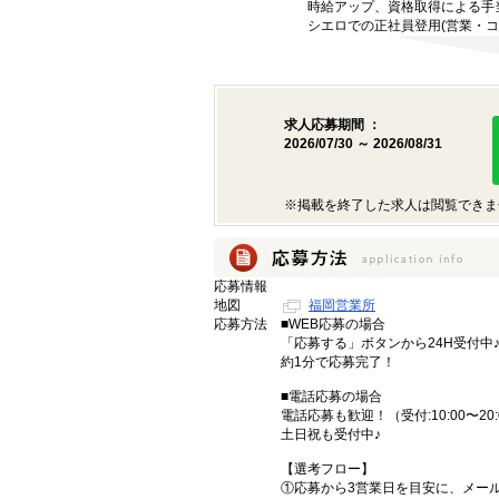
時給アップ、資格取得による手
シエロでの正社員登用(営業・コ
求人応募期間 ：
2026/07/30 ～ 2026/08/31
※掲載を終了した求人は閲覧できま
応募情報
地図
福岡営業所
応募方法
■WEB応募の場合
「応募する」ボタンから24H受付中
約1分で応募完了！
■電話応募の場合
電話応募も歓迎！（受付:10:00〜20:
土日祝も受付中♪
【選考フロー】
①応募から3営業日を目安に、メール