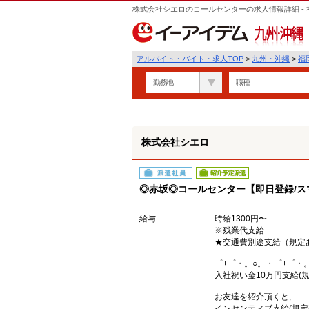
株式会社シエロのコールセンターの求人情報詳細 -
遣
九州・沖縄
アルバイト・バイト・求人TOP
>
九州・沖縄
>
福
勤務地
職種
株式会社シエロ
派遣社員
紹介予定派遣
◎赤坂◎コールセンター【即日登録/ス
給与
時給1300円〜
※残業代支給
★交通費別途支給（規定
゜+゜・。○。・゜+゜・
入社祝い金10万円支給(規
お友達を紹介頂くと,
インセンティブ支給(規定