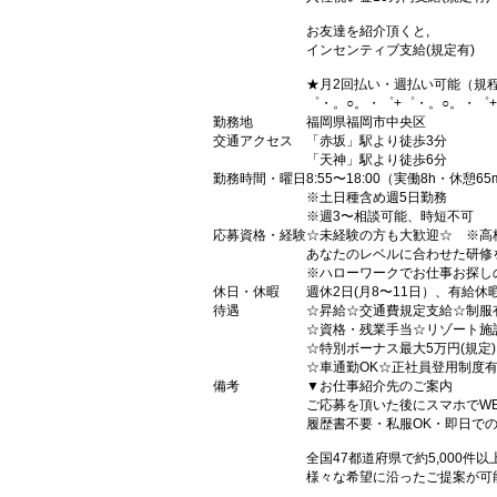
お友達を紹介頂くと,
インセンティブ支給(規定有)
★月2回払い・週払い可能（規
゜・。○。・゜+゜・。○。・゜
勤務地
福岡県福岡市中央区
交通アクセス
「赤坂」駅より徒歩3分
「天神」駅より徒歩6分
勤務時間・曜日
8:55〜18:00（実働8h・休憩65
※土日種含め週5日勤務
※週3〜相談可能、時短不可
応募資格・経験
☆未経験の方も大歓迎☆ ※高
あなたのレベルに合わせた研修
※ハローワークでお仕事お探し
休日・休暇
週休2日(月8〜11日）、有給休
待遇
☆昇給☆交通費規定支給☆制服
☆資格・残業手当☆リゾート施
☆特別ボーナス最大5万円(規定
☆車通勤OK☆正社員登用制度
備考
▼お仕事紹介先のご案内
ご応募を頂いた後にスマホでW
履歴書不要・私服OK・即日で
全国47都道府県で約5,000
様々な希望に沿ったご提案が可