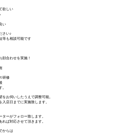
て欲しい
る
良い
ださい♪
短等も相談可能です
お顔合わせを実施！
席
ス研修
後
す。
望をお伺いしたうえで調整可能。
を入店日までに実施致します。
ーターがフォロー致します。
あれば対応させて頂きます。
でからは