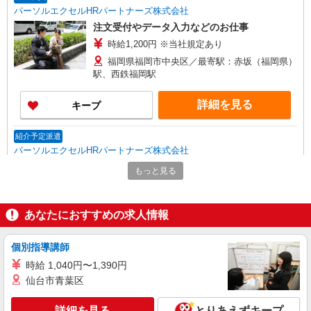
パーソルエクセルHRパートナーズ株式会社
注文受付やデータ入力などのお仕事
時給1,200円 ※当社規定あり
福岡県福岡市中央区／最寄駅：赤坂（福岡県）
駅、西鉄福岡駅
詳細を見る
キープ
紹介予定派遣
パーソルエクセルHRパートナーズ株式会社
自動車保険の契約に関する案内業務
もっと見る
時給1,650円 ※当社規定あり
福岡県福岡市中央区／最寄駅：赤坂（福岡県）
駅、天神南駅
あなたにおすすめの求人情報
詳細を見る
キープ
個別指導講師
時給 1,040円〜1,390円
派遣社員
仙台市青葉区
パーソルエクセルHRパートナーズ株式会社
顧客向け窓口対応
詳細を見る
とりあえずキープ