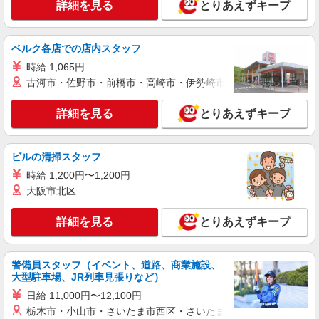
詳細を見る
とりあえずキープ
福岡県福岡市中央区／最寄駅：薬院駅
詳細を見る
キープ
ベルク各店での店内スタッフ
時給 1,065円
派遣社員
古河市・佐野市・前橋市・高崎市・伊勢崎市・太田市・館林市・
パーソルエクセルHRパートナーズ株式会社
問い合わせ対応などのお仕事
詳細を見る
とりあえずキープ
時給1,300円〜1,370円（経験・能力による）
※当社規定あり
福岡県福岡市中央区／最寄駅：薬院駅
ビルの清掃スタッフ
時給 1,200円〜1,200円
詳細を見る
キープ
大阪市北区
派遣社員
詳細を見る
とりあえずキープ
パーソルエクセルHRパートナーズ株式会社
電話対応やシステム入力などのお仕事
警備員スタッフ（イベント、道路、商業施設、
時給1,200円 ※当社規定あり
大型駐車場、JR列車見張りなど）
福岡県福岡市中央区／最寄駅：赤坂（福岡県）
日給 11,000円〜12,100円
駅、西鉄福岡駅
栃木市・小山市・さいたま市西区・さいたま市岩槻区・久喜市・