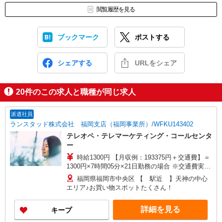
閲覧履歴を見る
ブックマーク
ポストする
シェアする
URLをシェア
20
件のこの求人と職種が同じ求人
派遣社員
ランスタッド株式会社 福岡支店（福岡事業所）/WFKU143402
テレオペ・テレマーケティング・コールセンタ
ー
時給1300円 【月収例：193375円＋交通費】＝
1300円×7時間05分×21日勤務の場合 ※交通費実費
支給／当社規定あり。 研修時給1300円 ※8/12?
福岡県福岡市中央区 【 駅近 】天神の中心
8/14までの3日間
エリア♪お買い物スポットたくさん！
詳細を見る
キープ