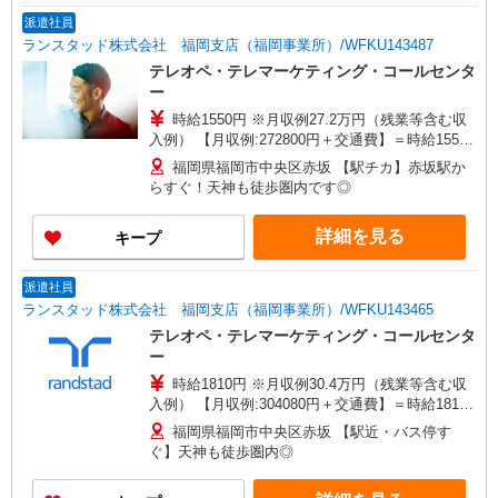
派遣社員
ランスタッド株式会社 福岡支店（福岡事業所）/WFKU143487
テレオペ・テレマーケティング・コールセンタ
ー
時給1550円 ※月収例27.2万円（残業等含む収
入例） 【月収例:272800円＋交通費】＝時給1550
円×8時間×22日勤務の場合 ★3ヶ月ご在籍でお祝
福岡県福岡市中央区赤坂 【駅チカ】赤坂駅か
い金5万もGET！他の手当も♪（規定あり） ※交通
らすぐ！天神も徒歩圏内です◎
費実費支給／当社規定あり。 研修時給1550円 ※1
ヶ月、9-18時、土日休み
詳細を見る
キープ
派遣社員
ランスタッド株式会社 福岡支店（福岡事業所）/WFKU143465
テレオペ・テレマーケティング・コールセンタ
ー
時給1810円 ※月収例30.4万円（残業等含む収
入例） 【月収例:304080円＋交通費】＝時給1810
円×8時間×21日勤務の場合 ※交通費実費支給／当
福岡県福岡市中央区赤坂 【駅近・バス停す
社規定あり。 研修時給1810円 ※座学および
ぐ】天神も徒歩圏内◎
OJT 6週間程度を予定