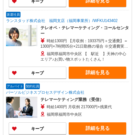
詳細を見る
キープ
派遣社員
ランスタッド株式会社 福岡支店（福岡事業所）/WFKU143402
テレオペ・テレマーケティング・コールセンタ
ー
時給1300円 【月収例：193375円＋交通費】＝
1300円×7時間05分×21日勤務の場合 ※交通費実費
支給／当社規定あり。 研修時給1300円 ※8/12?
福岡県福岡市中央区 【 駅近 】天神の中心
8/14までの3日間
エリア♪お買い物スポットたくさん！
詳細を見る
キープ
アルバイト
契約社員
パーソルビジネスプロセスデザイン株式会社
テレマーケティング業務（受信）
時給1400円 月収例 217000円+残業代
福岡県福岡市中央区
詳細を見る
キープ