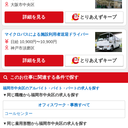
≪コールセンター≫
大阪市中央区
時給1300円〜 ※残業代支給 ★交通費別途支給
（規定あり） ゜+゜・。○。・゜+゜・。○。・゜
詳細を見る
とりあえずキープ
+゜ 入社祝い金10万円支給(規定有) お友達を紹介
福岡県福岡市中央区
頂くと, インセンティブ支給(規定有) ★月2回払
い・週払い可能（規程有）★ ゜・。○。・゜
マイクロバスによる施設利用者送迎ドライバー
詳細を見る
キープ
+゜・。○。・゜+゜
日給 10,900円〜10,900円
神戸市須磨区
派遣社員
紹介予定派遣
株式会社シエロ
詳細を見る
≪コールセンター≫
とりあえずキープ
時給1300円〜 ※残業代支給 ★交通費別途支給
（規定あり） ゜+゜・。○。・゜+゜・。○。・゜
このお仕事に関連する条件で探す
+゜ 入社祝い金10万円支給(規定有) お友達を紹介
福岡県福岡市中央区
頂くと, インセンティブ支給(規定有) ★月2回払
い・週払い可能（規程有）★ ゜・。○。・゜
福岡市中央区のアルバイト・バイト・パートの求人を探す
詳細を見る
キープ
+゜・。○。・゜+゜
同じ職種から福岡市中央区の求人を探す
オフィスワーク・事務すべて
コールセンター
同じ雇用形態から福岡市中央区の求人を探す