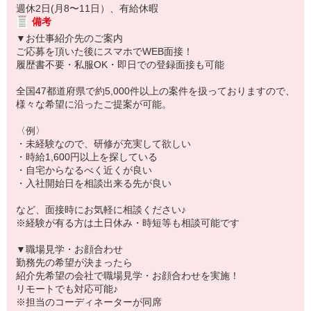
週休2日(月8〜11日）、有給休暇
備考
▼お仕事紹介先のご案内
ご応募を頂いた後にスマホでWEB面接！
履歴書不要・私服OK・即日での登録面接も可能
全国47都道府県で約5,000件以上の案件を扱っておりますので、
様々な希望に沿ったご提案が可能。
〈例〉
・未経験なので、研修が充実して欲しい
・時給1,600円以上を探している
・自宅からなるべく近くが良い
・入社開始日を相談出来る先が良い
など、面接時にお気軽に相談ください♪
※経験が有る方は土日休み・時短等も相談可能です
▼職場見学・お顔合わせ
勤務先の希望が決まったら
紹介先希望の会社で職場見学・お顔合わせを実施！
リモートでも対応可能♪
※担当のコーディネーターが同席