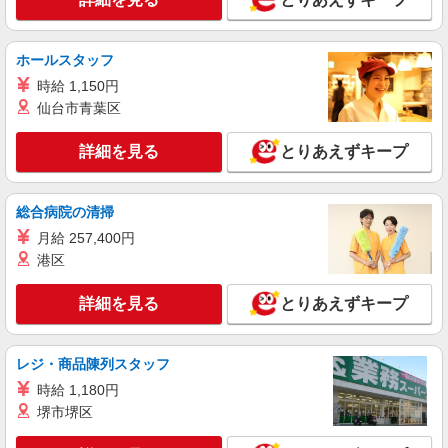
時給1,200円 ※当社規定あり
福岡県福岡市中央区／最寄駅：赤坂（福岡県）
ホールスタッフ
駅、西鉄福岡駅
時給 1,150円
詳細を見る
キープ
仙台市青葉区
詳細を見る
とりあえずキープ
派遣社員
パーソルエクセルHRパートナーズ株式会社
注文受付やデータ入力などのお仕事
総合病院の清掃
時給1,200円 ※当社規定あり
月給 257,400円
福岡県福岡市中央区／最寄駅：赤坂（福岡県）
港区
駅、西鉄福岡駅
詳細を見る
とりあえずキープ
詳細を見る
キープ
派遣社員
レジ・商品陳列スタッフ
パーソルエクセルHRパートナーズ株式会社
時給 1,180円
カスタマーサポートのオシゴト
堺市堺区
時給1,300円〜1,370円（経験・能力による）
※当社規定あり