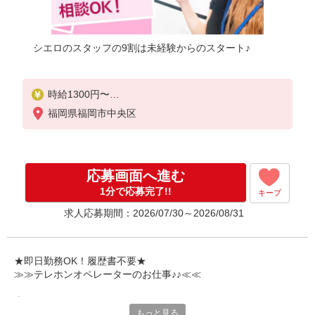
シエロのスタッフの9割は未経験からのスタート♪
時給1300円〜
※残業代支給
福岡県福岡市中央区
★交通費別途支給（規定あり）
゜+゜・。○。・゜+゜・。○。・゜+゜
入社祝い金10万円支給(規定有)
応募画面へ進む
お友達を紹介頂くと,
1分で応募完了!!
キープ
インセンティブ支給(規定有)
求人応募期間：2026/07/30～2026/08/31
★月2回払い・週払い可能（規程有）★
゜・。○。・゜+゜・。○。・゜+゜
★即日勤務OK！履歴書不要★
≫≫テレホンオペレーターのお仕事♪♪≪≪
専任のコーディネーターがサポート♪
もっと見る
職場での不安や悩み事があれば