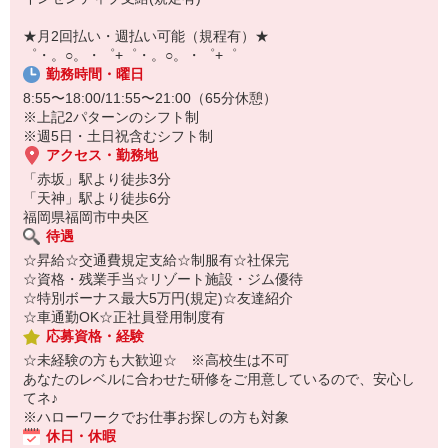
オンライン面談なのでスピード対応。
即日登録もOK♪
★月2回払い・週払い可能（規程有）★
゜・。○。・゜+゜・。○。・゜+゜
気になった方はお気軽にご相談ください！
勤務時間・曜日
8:55〜18:00/11:55〜21:00（65分休憩）
※上記2パターンのシフト制
※週5日・土日祝含むシフト制
アクセス・勤務地
「赤坂」駅より徒歩3分
「天神」駅より徒歩6分
福岡県福岡市中央区
待遇
☆昇給☆交通費規定支給☆制服有☆社保完
☆資格・残業手当☆リゾート施設・ジム優待
☆特別ボーナス最大5万円(規定)☆友達紹介
☆車通勤OK☆正社員登用制度有
応募資格・経験
☆未経験の方も大歓迎☆ ※高校生は不可
あなたのレベルに合わせた研修をご用意しているので、安心し
てネ♪
※ハローワークでお仕事お探しの方も対象
休日・休暇