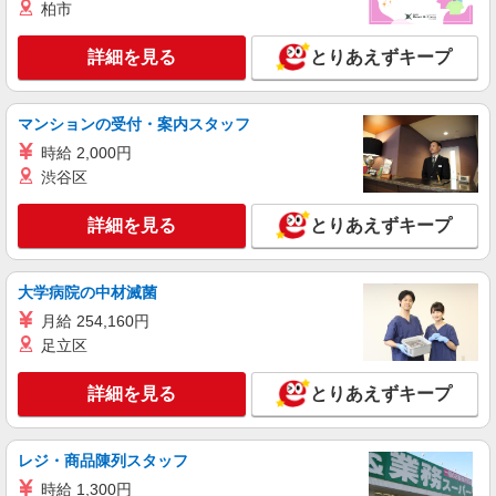
柏市
派遣社員
紹介予定派遣
株式会社シエロ
詳細を見る
とりあえずキープ
≪コールセンター≫
時給1400円〜 ※残業代支給 ★交通費別途支給
（規定あり） ゜+゜・。○。・゜+゜・。○。・゜
マンションの受付・案内スタッフ
+゜ 入社祝い金10万円支給(規定有) お友達を紹介
福岡県福岡市中央区
頂くと, インセンティブ支給(規定有) ★月2回払
時給 2,000円
い・週払い可能（規程有）★ ゜・。○。・゜
渋谷区
詳細を見る
キープ
+゜・。○。・゜+゜
詳細を見る
とりあえずキープ
正社員
株式会社シエロ
≪コールセンター≫
大学病院の中材滅菌
月給280000円〜350000円（経験・能力によ
月給 254,160円
る） （内訳）基本給：208000円〜260000円固定
足立区
残業代：72000円〜90000円（時間外勤務45時間分
福岡県福岡市中央区
に相当）その他 ※残業代支給 ★交通費別途支給
（規定あり） ■社会保険 ■確定拠出年金制度 ■持
詳細を見る
とりあえずキープ
詳細を見る
キープ
株会 ■在宅勤務制度 ■介護施設利用割引 ■勤続報
奨金制度 ゜+゜・。○。・゜+゜・。○。・゜+゜
入社祝い金10万円支給(規定有) お友達を紹介頂く
レジ・商品陳列スタッフ
派遣社員
紹介予定派遣
と, インセンティブ支給(規定有) ゜・。○。・゜
株式会社シエロ
時給 1,300円
+゜・。○。・゜+゜