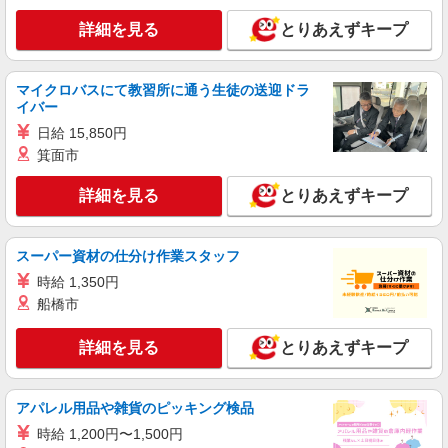
詳細を見る
キープ
詳細を見る
とりあえずキープ
職業紹介
株式会社シエロ
マイクロバスにて教習所に通う生徒の送迎ドラ
≪コールセンター≫
イバー
時給1100円〜 ※残業代支給 ★交通費別途支給
日給 15,850円
（10000円まで） ゜+゜・。○。・゜+゜・。
箕面市
○。・゜+゜ 入社祝い金10万円支給(規定有) お友達
福岡県福岡市中央区
を紹介頂くと, インセンティブ支給(規定有) ★月2
詳細を見る
とりあえずキープ
回払い・週払い可能（規程有）★ ゜・。○。・゜
詳細を見る
キープ
+゜・。○。・゜+゜
スーパー資材の仕分け作業スタッフ
派遣社員
紹介予定派遣
株式会社シエロ
時給 1,350円
≪コールセンター≫
船橋市
時給1300円〜1350円（経験・能力による） ※
残業代支給 ★交通費別途支給（規定あり） ゜
詳細を見る
とりあえずキープ
+゜・。○。・゜+゜・。○。・゜+゜ 入社祝い金10
福岡県福岡市中央区
万円支給(規定有) お友達を紹介頂くと, インセンテ
ィブ支給(規定有) ★月2回払い・週払い可能（規程
アパレル用品や雑貨のピッキング検品
詳細を見る
キープ
有）★ ゜・。○。・゜+゜・。○。・゜+゜
時給 1,200円〜1,500円