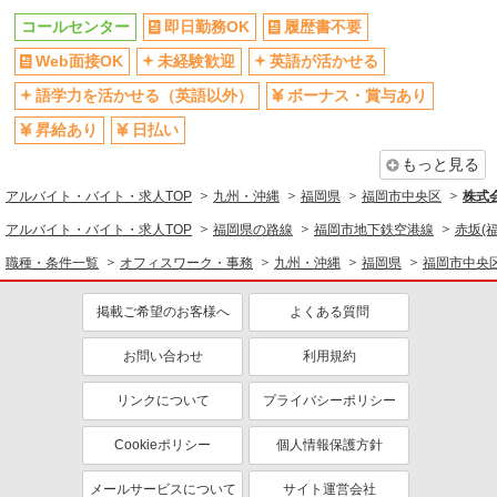
コールセンター
即日勤務OK
履歴書不要
Web面接OK
未経験歓迎
英語が活かせる
語学力を活かせる（英語以外）
ボーナス・賞与あり
昇給あり
日払い
もっと見る
アルバイト・バイト・求人TOP
九州・沖縄
福岡県
福岡市中央区
株式
アルバイト・バイト・求人TOP
福岡県の路線
福岡市地下鉄空港線
赤坂(
職種・条件一覧
オフィスワーク・事務
九州・沖縄
福岡県
福岡市中央
掲載ご希望のお客様へ
よくある質問
お問い合わせ
利用規約
リンクについて
プライバシーポリシー
Cookieポリシー
個人情報保護方針
メールサービスについて
サイト運営会社