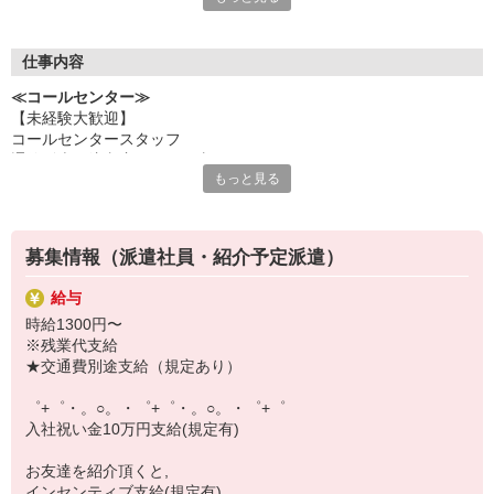
いつでも相談してください！
充実の福利厚生、各種施設利用の特典など、
仕事内容
働きやすい環境づくりに取り組んでいます！
≪コールセンター≫
お仕事以外も充実させたいあなたの味方です♪
【未経験大歓迎】
コールセンタースタッフ
【選べるお仕事いろいろ】
通信販売の注文窓口のお仕事です
￣￣￣￣￣￣￣￣￣￣￣
もっと見る
注文の入力がありますので、早くは無くてもいいですがタイピング
▼オフィスワーク
は必要です
事務、経理、データ入力、コールセンター、受付
10,20,30,40,50代の男女が活躍中！
▼工場・製造・軽作業系
服装・ネイル自由です
機械/食品製造・梱包・仕分け・加工・組立・検査
募集情報（派遣社員・紹介予定派遣）
★休憩室も完備★
▼美容系
眉毛サロンのアイブロウ・ネイリスト・エステ
給与
▼営業・販売
時給1300円〜
法人営業・アパレル販売・個別指導塾・人材紹介
※残業代支給
▼人気案件も多数♪
★交通費別途支給（規定あり）
短期・期間限定・オープニング・官公庁案件
上場/優良/大手企業など
゜+゜・。○。・゜+゜・。○。・゜+゜
入社祝い金10万円支給(規定有)
【スマホ面接実施中】
￣￣￣￣￣￣￣￣￣
お友達を紹介頂くと,
自宅に居ながらスマホでカンタン面接OK！
インセンティブ支給(規定有)