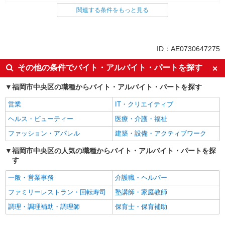
コールセンター
関連する条件をもっと見る
同じ特徴から求人を探す
未経験歓迎
英語が活かせる
ID：AE0730647275
ボーナス・賞与あり
日払い
その他の条件でバイト・アルバイト・パートを探す
服装自由
車通勤OK
福岡市中央区の職種からバイト・アルバイト・パートを探す
交通費支給
社会保険あり
社員登用あり
営業
IT・クリエイティブ
ヘルス・ビューティー
医療・介護・福祉
ファッション・アパレル
建築・設備・アクティブワーク
福岡市中央区の人気の職種からバイト・アルバイト・パートを探
す
一般・営業事務
介護職・ヘルパー
ファミリーレストラン・回転寿司
塾講師・家庭教師
調理・調理補助・調理師
保育士・保育補助