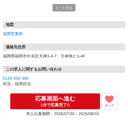
もっと見る
■電話応募の場合
電話応募も歓迎！（受付:10:00〜20:00）
土日祝も受付中♪
地図
【選考フロー】
福岡営業所
①応募から3営業日を目安に、メールorお電話でご連絡します。
②面接日時を決定！「0120」から始まる電話番号からご連絡します
★スマホでWEB面接（LINEなど）・出張面接・事務所面接と選べま
連絡先住所
す
福岡県福岡市中央区天神3-4-7 天神旭ビル4F
③面接実施（履歴書不要）
④勤務開始（スタート日は応相談）
※ご希望があれば、職場見学の調整もOKです！
この求人に関するお問い合わせ
0120-050-305
お気軽にご応募ください♪
担当：採用担当
応募画面へ進む
1分で応募完了!!
キープ
求人応募期間：2026/07/30～2026/08/31