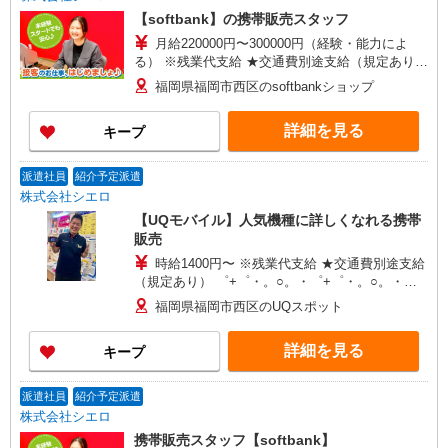
【softbank】の携帯販売スタッフ
月給220000円〜300000円（経験・能力によ
る） ※残業代支給 ★交通費別途支給（規定あり）
゜+゜・。○。・゜+゜・。○。・゜+゜ 入社祝い金
福岡県福岡市西区のsoftbankショップ
10万円支給(規定有) お友達を紹介頂くと, インセン
ティブ支給(規定有) ゜・。○。・゜+゜・。
詳細を見る
キープ
○。・゜+゜
派遣社員
紹介予定派遣
株式会社シエロ
【UQモバイル】人気機種に詳しくなれる携帯
販売
時給1400円〜 ※残業代支給 ★交通費別途支給
（規定あり） ゜+゜・。○。・゜+゜・。○。・゜
+゜ 入社祝い金10万円支給(規定有) お友達を紹介
福岡県福岡市西区のUQスポット
頂くと, インセンティブ支給(規定有) ★月2回払
い・週払い可能（規程有）★ ゜・。○。・゜
詳細を見る
キープ
+゜・。○。・゜+゜
派遣社員
紹介予定派遣
株式会社シエロ
携帯販売スタッフ【softbank】