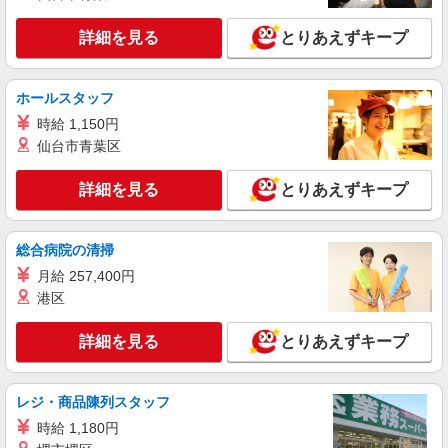
福岡県福岡市西区の家電量販店
万円支給(規定有) お友達を紹介頂くと, インセンテ
ィブ支給(規定有) ★月2回払い・週払い可能（規程
詳細を見る
とりあえずキープ
詳細を見る
キープ
有）★ ゜・。○。・゜+゜・。○。・゜+゜
派遣社員
紹介予定派遣
ホールスタッフ
株式会社シエロ
時給 1,150円
【softbank】人気機種に詳しくなれる携帯販
仙台市青葉区
売
月給180000円〜250000円（経験・能力によ
詳細を見る
とりあえずキープ
る） ※残業代支給 ★交通費別途支給（規定あり）
゜+゜・。○。・゜+゜・。○。・゜+゜ 入社祝い金
福岡県福岡市西区のsoftbankショップ
10万円支給(規定有) お友達を紹介頂くと, インセン
総合病院の清掃
ティブ支給(規定有) ゜・。○。・゜+゜・。
詳細を見る
キープ
○。・゜+゜
月給 257,400円
港区
派遣社員
紹介予定派遣
株式会社シエロ
詳細を見る
とりあえずキープ
【ソフトバンク】の店舗スタッフ
大卒：月給240000円〜 短大卒：月給
レジ・商品陳列スタッフ
230000円〜 高卒・専門卒：月給220000円〜 その
他・達成手当・役職手当・アドバイザー手当・そ
福岡県福岡市西区のsoftbankショップ
時給 1,180円
の他手当有・賞与年2回 ※残業代支給 ★交通費別