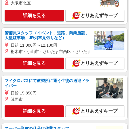
大阪市北区
派遣社員
紹介予定派遣
株式会社シエロ
詳細を見る
とりあえずキープ
携帯販売スタッフ【softbank】
時給1400円〜1450円（経験・能力による） ※
残業代支給 ★交通費別途支給（規定あり） ゜
警備員スタッフ（イベント、道路、商業施設、
+゜・。○。・゜+゜・。○。・゜+゜ 入社祝い金10
大型駐車場、JR列車見張りなど）
福岡県福岡市西区の家電量販店
万円支給(規定有) お友達を紹介頂くと, インセンテ
日給 11,000円〜12,100円
ィブ支給(規定有) ★月2回払い・週払い可能（規程
詳細を見る
栃木市・小山市・さいたま市西区・さいたま市岩槻区・久喜市・
キープ
有）★ ゜・。○。・゜+゜・。○。・゜+゜
詳細を見る
とりあえずキープ
派遣社員
紹介予定派遣
株式会社シエロ
スマホ携帯販売【ソフトバンク】
マイクロバスにて教習所に通う生徒の送迎ドラ
時給1400円〜1450円（経験・能力による） ※
イバー
残業代支給 ★交通費別途支給（規定あり） ゜
日給 15,850円
+゜・。○。・゜+゜・。○。・゜+゜ 入社祝い金10
福岡県福岡市西区の家電量販店
箕面市
万円支給(規定有) お友達を紹介頂くと, インセンテ
ィブ支給(規定有) ★月2回払い・週払い可能（規程
詳細を見る
キープ
有）★ ゜・。○。・゜+゜・。○。・゜+゜
詳細を見る
とりあえずキープ
派遣社員
紹介予定派遣
株式会社シエロ
スーパー資材の仕分け作業スタッフ