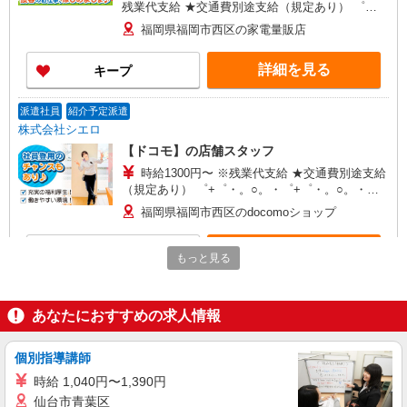
残業代支給 ★交通費別途支給（規定あり） ゜
+゜・。○。・゜+゜・。○。・゜+゜ 入社祝い金10
福岡県福岡市西区の家電量販店
万円支給(規定有) お友達を紹介頂くと, インセンテ
ィブ支給(規定有) ★月2回払い・週払い可能（規程
詳細を見る
キープ
有）★ ゜・。○。・゜+゜・。○。・゜+゜
派遣社員
紹介予定派遣
株式会社シエロ
【ドコモ】の店舗スタッフ
時給1300円〜 ※残業代支給 ★交通費別途支給
（規定あり） ゜+゜・。○。・゜+゜・。○。・゜
+゜ 入社祝い金10万円支給(規定有) お友達を紹介
福岡県福岡市西区のdocomoショップ
頂くと, インセンティブ支給(規定有) ★月2回払
い・週払い可能（規程有）★ ゜・。○。・゜
詳細を見る
キープ
+゜・。○。・゜+゜
もっと見る
派遣社員
紹介予定派遣
株式会社シエロ
あなたにおすすめの求人情報
人気機種に詳しくなれる携帯販売
【Y!mobile】
個別指導講師
時給1400円〜1450円（経験・能力による） ※
時給 1,040円〜1,390円
残業代支給 ★交通費別途支給（規定あり） ゜
仙台市青葉区
+゜・。○。・゜+゜・。○。・゜+゜ 入社祝い金10