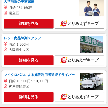
大学病院の中材滅菌
売
月給 254,160円
大卒：月給240000円〜 短大卒：月給
足立区
230000円〜 高卒・専門卒：月給220000円〜 その
他・交通費当社規定・達成手当・役職手当・アド
福岡県福岡市西区のsoftbankショップ
バイザー手当・その他手当有・賞与年2回 ※残業
詳細を見る
とりあえずキープ
代支給 ゜+゜・。○。・゜+゜・。○。・゜+゜ 入
詳細を見る
キープ
社祝い金10万円支給(規定有) お友達を紹介頂くと,
インセンティブ支給(規定有) ゜・。○。・゜
レジ・商品陳列スタッフ
+゜・。○。・゜+゜
派遣社員
紹介予定派遣
時給 1,300円
株式会社シエロ
大阪市中央区
【softbank】人気機種に詳しくなれる携帯販
売
詳細を見る
とりあえずキープ
月給210000円〜400000円（経験・能力によ
る） ※残業代支給 ★交通費別途支給（規定あり）
゜+゜・。○。・゜+゜・。○。・゜+゜ 入社祝い金
福岡県福岡市西区のsoftbankショップ
マイクロバスによる施設利用者送迎ドライバー
10万円支給(規定有) お友達を紹介頂くと, インセン
ティブ支給(規定有) ゜・。○。・゜+゜・。
日給 10,900円〜10,900円
詳細を見る
キープ
○。・゜+゜
神戸市須磨区
詳細を見る
とりあえずキープ