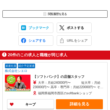
閲覧履歴を見る
ブックマーク
ポストする
シェアする
URLをシェア
20
件のこの求人と職種が同じ求人
派遣社員
紹介予定派遣
株式会社シエロ
【ソフトバンク】の店舗スタッフ
大卒：月給240000円〜 短大卒：月給
230000円〜 高卒・専門卒：月給220000円〜 その
他・交通費当社規定・達成手当・役職手当・アド
福岡県福岡市西区のsoftbankショップ
バイザー手当・その他手当有・賞与年2回 ※残業
代支給 ゜+゜・。○。・゜+゜・。○。・゜+゜ 入
詳細を見る
キープ
社祝い金10万円支給(規定有) お友達を紹介頂くと,
インセンティブ支給(規定有) ゜・。○。・゜