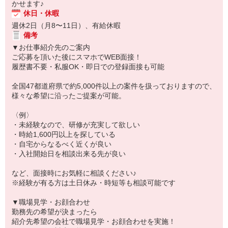
かせます♪
休日・休暇
週休2日（月8〜11日）、有給休暇
備考
▼お仕事紹介先のご案内
ご応募を頂いた後にスマホでWEB面接！
履歴書不要・私服OK・即日での登録面接も可能
全国47都道府県で約5,000件以上の案件を扱っておりますので、
様々な希望に沿ったご提案が可能。
〈例〉
・未経験なので、研修が充実して欲しい
・時給1,600円以上を探している
・自宅からなるべく近くが良い
・入社開始日を相談出来る先が良い
など、面接時にお気軽に相談ください♪
※経験が有る方は土日休み・時短等も相談可能です
▼職場見学・お顔合わせ
勤務先の希望が決まったら
紹介先希望の会社で職場見学・お顔合わせを実施！