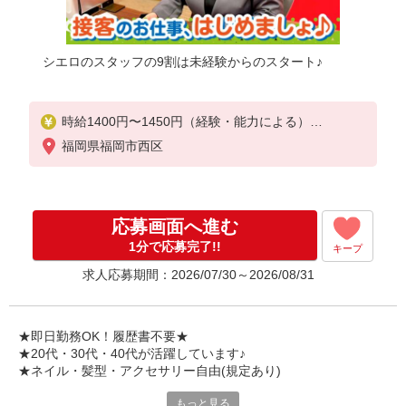
シエロのスタッフの9割は未経験からのスタート♪
時給1400円〜1450円（経験・能力による）
※残業代支給
福岡県福岡市西区
★交通費別途支給（規定あり）
゜+゜・。○。・゜+゜・。○。・゜+゜
入社祝い金10万円支給(規定有)
応募画面へ進む
お友達を紹介頂くと,
1分で応募完了!!
キープ
インセンティブ支給(規定有)
求人応募期間：2026/07/30～2026/08/31
★月2回払い・週払い可能（規程有）★
゜・。○。・゜+゜・。○。・゜+゜
★即日勤務OK！履歴書不要★
★20代・30代・40代が活躍しています♪
★ネイル・髪型・アクセサリー自由(規定あり)
もっと見る
シエロのスタッフは9割が未経験スタート。