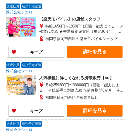
+゜・。○。・゜+゜
派遣社員
紹介予定派遣
株式会社シエロ
【楽天モバイル】の店舗スタッフ
時給1650円〜1850円（経験・能力による） ※
残業代支給 ★交通費別途支給（規定あり） ゜
+゜・。○。・゜+゜・。○。・゜+゜ 入社祝い金10
福岡県福岡市西区の楽天モバイルショップ
万円支給(規定有) お友達を紹介頂くと, インセンテ
ィブ支給(規定有) ★月2回払い・週払い可能（規程
詳細を見る
キープ
有）★ ゜・。○。・゜+゜・。○。・゜+゜
派遣社員
紹介予定派遣
株式会社シエロ
人気機種に詳しくなれる携帯販売【au】
月給259200円〜300000円（経験・能力によ
る） ※残業手当別途支給 ※研修期間6か月・時給
1500円〜 ★交通費別途支給（規定あり） ゜
福岡県福岡市西区の家電量販店
+゜・。○。・゜+゜・。○。・゜+゜ 入社祝い金10
万円支給(規定有) お友達を紹介頂くと, インセンテ
詳細を見る
キープ
ィブ支給(規定有) ゜・。○。・゜+゜・。○。・゜
+゜
派遣社員
紹介予定派遣
株式会社シエロ