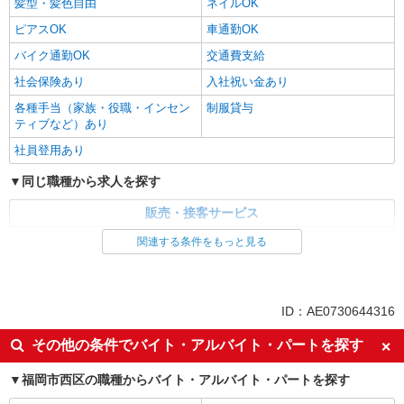
髪型・髪色自由
ネイルOK
ピアスOK
車通勤OK
バイク通勤OK
交通費支給
社会保険あり
入社祝い金あり
各種手当（家族・役職・インセン
制服貸与
ティブなど）あり
社員登用あり
同じ職種から求人を探す
販売・接客サービス
家電・携帯販売
関連する条件をもっと見る
同じ特徴から求人を探す
未経験歓迎
ミドル（40代～）活躍中
ID：AE0730644316
英語が活かせる
ボーナス・賞与あり
その他の条件でバイト・アルバイト・パートを探す
日払い
車通勤OK
福岡市西区の職種からバイト・アルバイト・パートを探す
交通費支給
社会保険あり