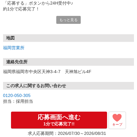
「応募する」ボタンから24H受付中♪
約1分で応募完了！
もっと見る
■電話応募の場合
電話応募も歓迎！（受付:10:00〜20:00）
土日祝も受付中♪
地図
【選考フロー】
福岡営業所
①応募から3営業日を目安に、メールorお電話でご連絡します。
②面接日時を決定！「0120」から始まる電話番号からご連絡します
★スマホでWEB面接（LINEなど）・出張面接・事務所面接と選べま
連絡先住所
す
福岡県福岡市中央区天神3-4-7 天神旭ビル4F
③面接実施（履歴書不要）
④勤務開始（スタート日は応相談）
※ご希望があれば、職場見学の調整もOKです！
この求人に関するお問い合わせ
0120-050-305
お気軽にご応募ください♪
担当：採用担当
応募画面へ進む
1分で応募完了!!
キープ
求人応募期間：2026/07/30～2026/08/31