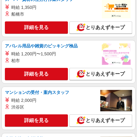
人気機種に詳しくなれる携帯販売
時給 1,350円
【softbank】
船橋市
時給1400円〜1450円（経験・能力による） ※
残業代支給 ★交通費別途支給（規定あり） ゜
詳細を見る
とりあえずキープ
+゜・。○。・゜+゜・。○。・゜+゜ 入社祝い金10
福岡県福岡市西区の家電量販店
万円支給(規定有) お友達を紹介頂くと, インセンテ
ィブ支給(規定有) ★月2回払い・週払い可能（規程
アパレル用品や雑貨のピッキング検品
詳細を見る
キープ
有）★ ゜・。○。・゜+゜・。○。・゜+゜
時給 1,200円〜1,500円
派遣社員
柏市
紹介予定派遣
株式会社シエロ
携帯販売スタッフ【softbank】
詳細を見る
とりあえずキープ
時給1400円〜1450円（経験・能力による） ※
残業代支給 ★交通費別途支給（規定あり） ゜
+゜・。○。・゜+゜・。○。・゜+゜ 入社祝い金10
マンションの受付・案内スタッフ
福岡県福岡市西区の家電量販店
万円支給(規定有) お友達を紹介頂くと, インセンテ
時給 2,000円
ィブ支給(規定有) ★月2回払い・週払い可能（規程
渋谷区
詳細を見る
キープ
有）★ ゜・。○。・゜+゜・。○。・゜+゜
詳細を見る
とりあえずキープ
派遣社員
紹介予定派遣
株式会社シエロ
【softbank】人気機種に詳しくなれる携帯販