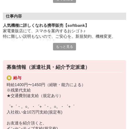
大手キャリアの店舗勤務なので安心・安定！
一度身に着けた知識は、
ずっと先まで役に立ちます！
仕事内容
人気機種に詳しくなれる携帯販売【softbank】
丁寧な研修もあるので、
家電量販店にて、スマホを案内するおシゴト♪
みなさんから働きやすいと好評です♪
特に難しい説明もないので、ご安心を。新規契約、機種変更、
最新アプリ事情やお得なプラン、
各種料金プランのご相談対応・ご提案などをお願いします。
スマホの裏ワザを学べるチャンス♪
もっと見る
初めての方でも安心♪
【選べるお仕事いろいろ】
あなた専属のコーディネーターが親切・丁寧にフォローするので、
￣￣￣￣￣￣￣￣￣￣￣
満足度◎
▼オフィスワーク
募集情報（派遣社員・紹介予定派遣）
事務、経理、データ入力、コールセンター、受付
■携帯やインターネット販売業務
▼工場・製造・軽作業系
給与
docomo(ドコモ)/au(エーユー)・KDDI/softbank(ソフトバンク)など
機械/食品製造・梱包・仕分け・加工・組立・検査
時給1400円〜1450円（経験・能力による）
の大手キャリアから
▼美容系
※残業代支給
ワイモバイル(Y!mobille)、楽天モバイル、UQなど格安スマホまで幅
眉毛サロンのアイブロウ・ネイリスト・エステ
★交通費別途支給（規定あり）
広く紹介可能♪
▼営業・販売
人気のApple（アップル）店舗もございます！
法人営業・アパレル販売・個別指導塾・人材紹介
゜+゜・。○。・゜+゜・。○。・゜+゜
▼人気案件も多数♪
入社祝い金10万円支給(規定有)
短期・期間限定・オープニング・官公庁案件
上場/優良/大手企業など
お友達を紹介頂くと,
インセンティブ支給(規定有)