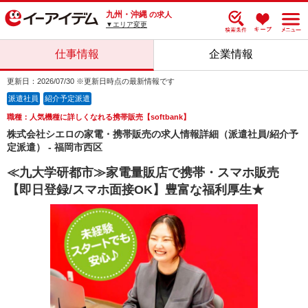
九州・沖縄
の求人
▼エリア変更
仕事情報
企業情報
更新日：2026/07/30 ※更新日時点の最新情報です
派遣社員
紹介予定派遣
職種：人気機種に詳しくなれる携帯販売【softbank】
株式会社シエロの家電・携帯販売の求人情報詳細（派遣社員/紹介予
定派遣） - 福岡市西区
≪九大学研都市≫家電量販店で携帯・スマホ販売
【即日登録/スマホ面接OK】豊富な福利厚生★