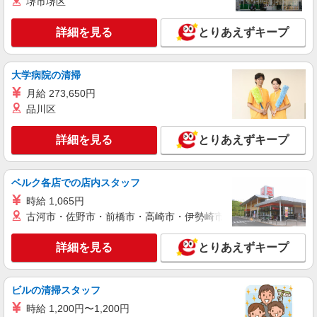
堺市堺区
途支給（規定あり） ゜+゜・。○。・゜+゜・。
詳細を見る
キープ
○。・゜+゜ 入社祝い金10万円支給(規定有) お友達
を紹介頂くと, インセンティブ支給(規定有) ゜・。
詳細を見る
とりあえずキープ
○。・゜+゜・。○。・゜+゜
派遣社員
紹介予定派遣
株式会社シエロ
大学病院の清掃
【ドコモ】の店舗スタッフ
月給 273,650円
時給1300円〜 ※残業代支給 ★交通費別途支給
品川区
（規定あり） ゜+゜・。○。・゜+゜・。○。・゜
+゜ 入社祝い金10万円支給(規定有) お友達を紹介
福岡県福岡市西区のdocomoショップ
頂くと, インセンティブ支給(規定有) ★月2回払
詳細を見る
とりあえずキープ
い・週払い可能（規程有）★ ゜・。○。・゜
詳細を見る
キープ
+゜・。○。・゜+゜
ベルク各店での店内スタッフ
派遣社員
紹介予定派遣
時給 1,065円
株式会社シエロ
古河市・佐野市・前橋市・高崎市・伊勢崎市・太田市・館林市・
携帯販売スタッフ【au】
月給259200円〜300000円（経験・能力によ
詳細を見る
とりあえずキープ
る） ※研修期間6か月・時給1500円〜 ※残業代支
給 ★交通費別途支給（規定あり） ゜+゜・。
福岡県福岡市西区の家電量販店
○。・゜+゜・。○。・゜+゜ 入社祝い金10万円支
ビルの清掃スタッフ
給(規定有) お友達を紹介頂くと, インセンティブ支
詳細を見る
キープ
給(規定有) ゜・。○。・゜+゜・。○。・゜+゜
時給 1,200円〜1,200円