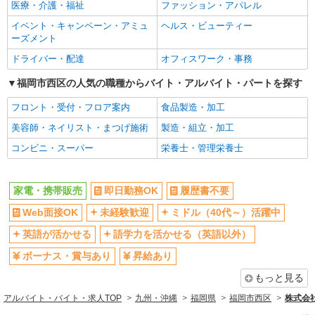
社員登用あり
医療・介護・福祉
ファッション・アパレル
イベント・キャンペーン・アミュ
ヘルス・ビューティー
ーズメント
ドライバー・配達
オフィスワーク・事務
福岡市西区の人気の職種からバイト・アルバイト・パートを探す
フロント・受付・フロア案内
食品製造・加工
美容師・ネイリスト・まつげ施術
製造・組立・加工
コンビニ・スーパー
栄養士・管理栄養士
家電・携帯販売
即日勤務OK
履歴書不要
Web面接OK
未経験歓迎
ミドル（40代～）活躍中
英語が活かせる
語学力を活かせる（英語以外）
ボーナス・賞与あり
昇給あり
もっと見る
アルバイト・バイト・求人TOP
九州・沖縄
福岡県
福岡市西区
株式会