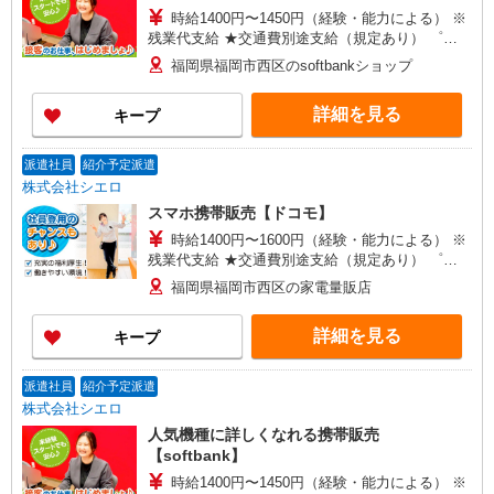
時給1400円〜1450円（経験・能力による） ※
残業代支給 ★交通費別途支給（規定あり） ゜
+゜・。○。・゜+゜・。○。・゜+゜ 入社祝い金10
福岡県福岡市西区のsoftbankショップ
万円支給(規定有) お友達を紹介頂くと, インセンテ
ィブ支給(規定有) ★月2回払い・週払い可能（規程
詳細を見る
キープ
有）★ ゜・。○。・゜+゜・。○。・゜+゜
派遣社員
紹介予定派遣
株式会社シエロ
スマホ携帯販売【ドコモ】
時給1400円〜1600円（経験・能力による） ※
残業代支給 ★交通費別途支給（規定あり） ゜
+゜・。○。・゜+゜・。○。・゜+゜ 入社祝い金10
福岡県福岡市西区の家電量販店
万円支給(規定有) お友達を紹介頂くと, インセンテ
ィブ支給(規定有) ★月2回払い・週払い可能（規程
詳細を見る
キープ
有）★ ゜・。○。・゜+゜・。○。・゜+゜
派遣社員
紹介予定派遣
株式会社シエロ
人気機種に詳しくなれる携帯販売
【softbank】
時給1400円〜1450円（経験・能力による） ※