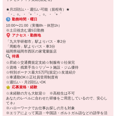
【スマホ面接実施中】
￣￣￣￣￣￣￣￣￣
★月2回払い・週払い可能（規程有）★
自宅に居ながらスマホでカンタン面接OK！
゜・。○。・゜+゜・。○。・゜+゜
オンライン面談なのでスピード対応。
勤務時間・曜日
10:00〜21:00（実働8h・休憩1h）
※土日祝含む週5日勤務
アクセス・勤務地
「九大学研都市」駅よりバス・車2分
「周船寺」駅よりバス・車3分
福岡県福岡市西区の家電量販店
待遇
☆昇給☆交通費規定支給☆制服有☆社保完
☆資格・残業手当☆リゾート施設・ジム優待
☆特別ボーナス最大5万円(規定)☆友達紹介
☆車通勤OK☆正社員登用制度有
☆週払い・月2回払いOK
応募資格・経験
☆未経験の方も大歓迎☆ ※高校生は不可
あなたのレベルに合わせた研修をご用意しているので、安心し
てネ♪
※ハローワークでお仕事お探しの方も対象
※エリアによって英語・中国語・ポルトガル語などの語学を活