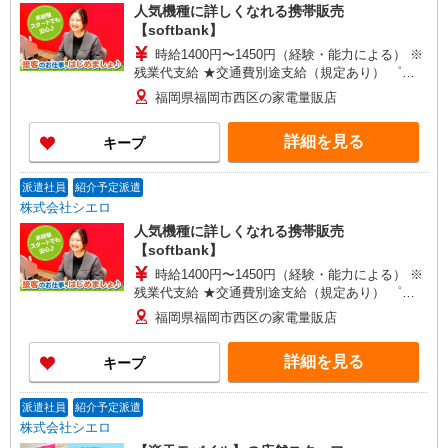
人気機種に詳しくなれる携帯販売
【softbank】
時給1400円〜1450円（経験・能力による） ※
残業代支給 ★交通費別途支給（規定あり） ゜
+゜・。○。・゜+゜・。○。・゜+゜ 入社祝い金10
福岡県福岡市西区の家電量販店
万円支給(規定有) お友達を紹介頂くと, インセンテ
ィブ支給(規定有) ★月2回払い・週払い可能（規程
詳細を見る
キープ
有）★ ゜・。○。・゜+゜・。○。・゜+゜
派遣社員
紹介予定派遣
株式会社シエロ
人気機種に詳しくなれる携帯販売
【softbank】
時給1400円〜1450円（経験・能力による） ※
残業代支給 ★交通費別途支給（規定あり） ゜
+゜・。○。・゜+゜・。○。・゜+゜ 入社祝い金10
福岡県福岡市西区の家電量販店
万円支給(規定有) お友達を紹介頂くと, インセンテ
ィブ支給(規定有) ★月2回払い・週払い可能（規程
詳細を見る
キープ
有）★ ゜・。○。・゜+゜・。○。・゜+゜
派遣社員
紹介予定派遣
株式会社シエロ