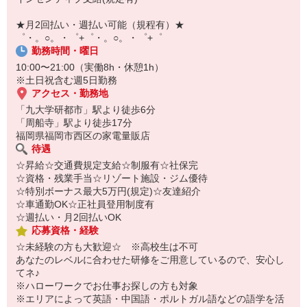
￣￣￣￣￣￣￣￣￣
自宅に居ながらスマホでカンタン面接OK！
★月2回払い・週払い可能（規程有）★
オンライン面談なのでスピード対応。
゜・。○。・゜+゜・。○。・゜+゜
勤務時間・曜日
10:00〜21:00（実働8h・休憩1h）
※土日祝含む週5日勤務
アクセス・勤務地
「九大学研都市」駅より徒歩6分
「周船寺」駅より徒歩17分
福岡県福岡市西区の家電量販店
待遇
☆昇給☆交通費規定支給☆制服有☆社保完
☆資格・残業手当☆リゾート施設・ジム優待
☆特別ボーナス最大5万円(規定)☆友達紹介
☆車通勤OK☆正社員登用制度有
☆週払い・月2回払いOK
応募資格・経験
☆未経験の方も大歓迎☆ ※高校生は不可
あなたのレベルに合わせた研修をご用意しているので、安心し
てネ♪
※ハローワークでお仕事お探しの方も対象
※エリアによって英語・中国語・ポルトガル語などの語学を活