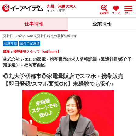
九州・沖縄
の求人
▼エリア変更
仕事情報
企業情報
更新日：2026/07/30 ※更新日時点の最新情報です
派遣社員
紹介予定派遣
職種：携帯販売スタッフ【softbank】
株式会社シエロの家電・携帯販売の求人情報詳細（派遣社員/紹介予
定派遣） - 福岡市西区
◎九大学研都市◎家電量販店でスマホ・携帯販売
【即日登録/スマホ面接OK】未経験でも安心♪