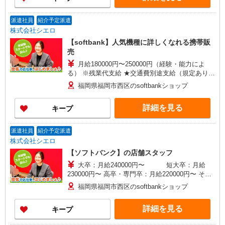
インセンティブ支給(規定有) ゜・。○。・゜
+゜・。○。・゜+゜
派遣社員
紹介予定派遣
株式会社シエロ
【softbank】人気機種に詳しくなれる携帯販
売
月給180000円〜250000円（経験・能力によ
る） ※残業代支給 ★交通費別途支給（規定あり）
゜+゜・。○。・゜+゜・。○。・゜+゜ 入社祝い金
福岡県福岡市西区のsoftbankショップ
10万円支給(規定有) お友達を紹介頂くと, インセン
ティブ支給(規定有) ゜・。○。・゜+゜・。
詳細を見る
キープ
○。・゜+゜
派遣社員
紹介予定派遣
株式会社シエロ
【ソフトバンク】の店舗スタッフ
大卒：月給240000円〜 短大卒：月給
230000円〜 高卒・専門卒：月給220000円〜 その
他・交通費当社規定・達成手当・役職手当・アド
福岡県福岡市西区のsoftbankショップ
バイザー手当・その他手当有・賞与年2回 ※残業
代支給 ゜+゜・。○。・゜+゜・。○。・゜+゜ 入
詳細を見る
キープ
社祝い金10万円支給(規定有) お友達を紹介頂くと,
インセンティブ支給(規定有) ゜・。○。・゜