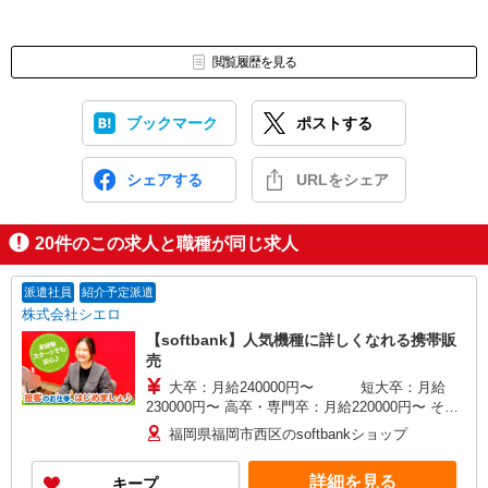
閲覧履歴を見る
ブックマーク
ポストする
シェアする
URLをシェア
20
件のこの求人と職種が同じ求人
派遣社員
紹介予定派遣
株式会社シエロ
【softbank】人気機種に詳しくなれる携帯販
売
大卒：月給240000円〜 短大卒：月給
230000円〜 高卒・専門卒：月給220000円〜 その
他・交通費当社規定・達成手当・役職手当・アド
福岡県福岡市西区のsoftbankショップ
バイザー手当・その他手当有・賞与年2回 ※残業
代支給 ゜+゜・。○。・゜+゜・。○。・゜+゜ 入
詳細を見る
キープ
社祝い金10万円支給(規定有) お友達を紹介頂くと,