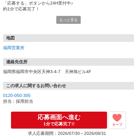
「応募する」ボタンから24H受付中♪
約1分で応募完了！
もっと見る
■電話応募の場合
電話応募も歓迎！（受付:10:00〜20:00）
土日祝も受付中♪
地図
【選考フロー】
福岡営業所
①応募から3営業日を目安に、メールorお電話でご連絡します。
②面接日時を決定！「0120」から始まる電話番号からご連絡します
★スマホでWEB面接（LINEなど）・出張面接・事務所面接と選べま
連絡先住所
す
福岡県福岡市中央区天神3-4-7 天神旭ビル4F
③面接実施（履歴書不要）
④勤務開始（スタート日は応相談）
※ご希望があれば、職場見学の調整もOKです！
この求人に関するお問い合わせ
0120-050-305
お気軽にご応募ください♪
担当：採用担当
応募画面へ進む
1分で応募完了!!
キープ
求人応募期間：2026/07/30～2026/08/31