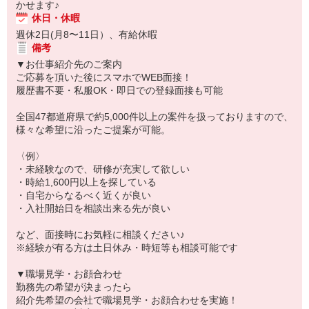
かせます♪
休日・休暇
週休2日(月8〜11日）、有給休暇
備考
▼お仕事紹介先のご案内
ご応募を頂いた後にスマホでWEB面接！
履歴書不要・私服OK・即日での登録面接も可能
全国47都道府県で約5,000件以上の案件を扱っておりますので、
様々な希望に沿ったご提案が可能。
〈例〉
・未経験なので、研修が充実して欲しい
・時給1,600円以上を探している
・自宅からなるべく近くが良い
・入社開始日を相談出来る先が良い
など、面接時にお気軽に相談ください♪
※経験が有る方は土日休み・時短等も相談可能です
▼職場見学・お顔合わせ
勤務先の希望が決まったら
紹介先希望の会社で職場見学・お顔合わせを実施！