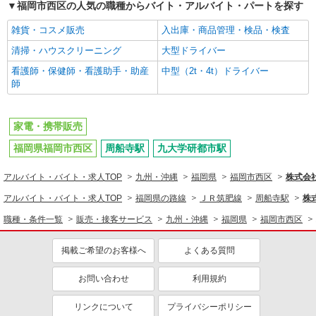
福岡市西区の人気の職種からバイト・アルバイト・パートを探す
雑貨・コスメ販売
入出庫・商品管理・検品・検査
清掃・ハウスクリーニング
大型ドライバー
看護師・保健師・看護助手・助産
中型（2t・4t）ドライバー
師
家電・携帯販売
福岡県福岡市西区
周船寺駅
九大学研都市駅
アルバイト・バイト・求人TOP
九州・沖縄
福岡県
福岡市西区
株式会
アルバイト・バイト・求人TOP
福岡県の路線
ＪＲ筑肥線
周船寺駅
株
職種・条件一覧
販売・接客サービス
九州・沖縄
福岡県
福岡市西区
掲載ご希望のお客様へ
よくある質問
お問い合わせ
利用規約
リンクについて
プライバシーポリシー