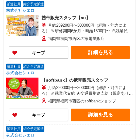
+゜・。○。・゜+゜
派遣社員
紹介予定派遣
株式会社シエロ
携帯販売スタッフ【au】
月給259200円〜300000円（経験・能力によ
る） ※研修期間6か月・時給1500円〜 ※残業代支
給 ★交通費別途支給（規定あり） ゜+゜・。
福岡県福岡市西区の家電量販店
○。・゜+゜・。○。・゜+゜ 入社祝い金10万円支
給(規定有) お友達を紹介頂くと, インセンティブ支
詳細を見る
キープ
給(規定有) ゜・。○。・゜+゜・。○。・゜+゜
派遣社員
紹介予定派遣
株式会社シエロ
【softbank】の携帯販売スタッフ
月給220000円〜300000円（経験・能力によ
る） ※残業代支給 ★交通費別途支給（規定あり）
゜+゜・。○。・゜+゜・。○。・゜+゜ 入社祝い金
福岡県福岡市西区のsoftbankショップ
10万円支給(規定有) お友達を紹介頂くと, インセン
ティブ支給(規定有) ゜・。○。・゜+゜・。
詳細を見る
キープ
○。・゜+゜
派遣社員
紹介予定派遣
株式会社シエロ