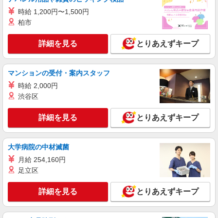
人気機種に詳しくなれる携帯販売
時給 1,200円〜1,500円
【softbank】
柏市
時給1400円〜1450円（経験・能力による） ※
残業代支給 ★交通費別途支給（規定あり） ゜
詳細を見る
とりあえずキープ
+゜・。○。・゜+゜・。○。・゜+゜ 入社祝い金10
福岡県福岡市西区の家電量販店
万円支給(規定有) お友達を紹介頂くと, インセンテ
ィブ支給(規定有) ★月2回払い・週払い可能（規程
マンションの受付・案内スタッフ
詳細を見る
キープ
有）★ ゜・。○。・゜+゜・。○。・゜+゜
時給 2,000円
派遣社員
渋谷区
紹介予定派遣
株式会社シエロ
人気機種に詳しくなれる携帯販売
詳細を見る
とりあえずキープ
【Y!mobile】
時給1400円〜1450円（経験・能力による） ※
大学病院の中材滅菌
残業代支給 ★交通費別途支給（規定あり） ゜
+゜・。○。・゜+゜・。○。・゜+゜ 入社祝い金10
福岡県福岡市西区の家電量販店
月給 254,160円
万円支給(規定有) お友達を紹介頂くと, インセンテ
足立区
ィブ支給(規定有) ★月2回払い・週払い可能（規程
詳細を見る
キープ
有）★ ゜・。○。・゜+゜・。○。・゜+゜
詳細を見る
とりあえずキープ
派遣社員
紹介予定派遣
株式会社シエロ