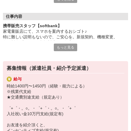
日々変わる専門知識を覚えるのはやっぱり大変。
でも心配ご無用！
仕事内容
シエロのご紹介するお店は、チームワークが良く
携帯販売スタッフ【softbank】
お互いに教え合ったり、フォローしあったりする
家電量販店にて、スマホを案内するおシゴト♪
和気あいあいとした人間関係がある店舗ばかり！
特に難しい説明もないので、ご安心を。新規契約、機種変更、
皆で一緒にステップアップしましょう♪
各種料金プランのご相談対応・ご提案などをお願いします。
もっと見る
【選べるお仕事いろいろ】
初めての方でも安心♪
￣￣￣￣￣￣￣￣￣￣￣
あなた専属のコーディネーターが親切・丁寧にフォローするので、
▼オフィスワーク
満足度◎
事務、経理、データ入力、コールセンター、受付
募集情報（派遣社員・紹介予定派遣）
▼工場・製造・軽作業系
■携帯やインターネット販売業務
機械/食品製造・梱包・仕分け・加工・組立・検査
給与
docomo(ドコモ)/au(エーユー)・KDDI/softbank(ソフトバンク)など
▼美容系
時給1400円〜1450円（経験・能力による）
の大手キャリアから
眉毛サロンのアイブロウ・ネイリスト・エステ
※残業代支給
ワイモバイル(Y!mobille)、楽天モバイル、UQなど格安スマホまで幅
▼営業・販売
★交通費別途支給（規定あり）
広く紹介可能♪
法人営業・アパレル販売・個別指導塾・人材紹介
人気のApple（アップル）店舗もございます！
▼人気案件も多数♪
゜+゜・。○。・゜+゜・。○。・゜+゜
短期・期間限定・オープニング・官公庁案件
入社祝い金10万円支給(規定有)
上場/優良/大手企業など
お友達を紹介頂くと,
【スマホ面接実施中】
インセンティブ支給(規定有)