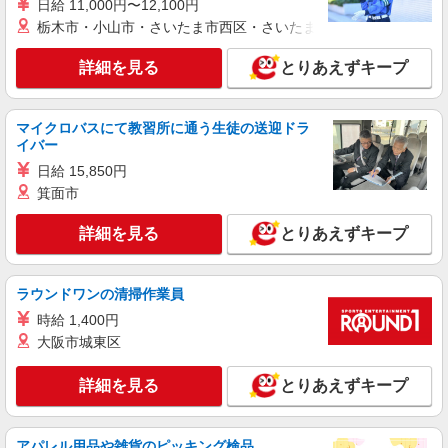
日給 11,000円〜12,100円
派遣社員
紹介予定派遣
栃木市・小山市・さいたま市西区・さいたま市岩槻区・久喜市・
株式会社シエロ
携帯販売スタッフ【softbank】
詳細を見る
とりあえずキープ
時給1400円〜1450円（経験・能力による） ※
残業代支給 ★交通費別途支給（規定あり） ゜
+゜・。○。・゜+゜・。○。・゜+゜ 入社祝い金10
マイクロバスにて教習所に通う生徒の送迎ドラ
福岡県福岡市西区のsoftbankショップ
イバー
万円支給(規定有) お友達を紹介頂くと, インセンテ
ィブ支給(規定有) ★月2回払い・週払い可能（規程
日給 15,850円
詳細を見る
キープ
有）★ ゜・。○。・゜+゜・。○。・゜+゜
箕面市
派遣社員
紹介予定派遣
詳細を見る
とりあえずキープ
株式会社シエロ
【ドコモ】の店舗スタッフ
時給1300円〜 ※残業代支給 ★交通費別途支給
ラウンドワンの清掃作業員
（規定あり） ゜+゜・。○。・゜+゜・。○。・゜
時給 1,400円
+゜ 入社祝い金10万円支給(規定有) お友達を紹介
福岡県福岡市西区のdocomoショップ
大阪市城東区
頂くと, インセンティブ支給(規定有) ★月2回払
い・週払い可能（規程有）★ ゜・。○。・゜
詳細を見る
キープ
+゜・。○。・゜+゜
詳細を見る
とりあえずキープ
派遣社員
紹介予定派遣
株式会社シエロ
アパレル用品や雑貨のピッキング検品