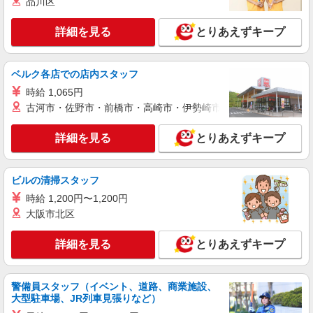
品川区
有) ★月2回払い・週払い可能（規程有）★ ゜・。
詳細を見る
キープ
○。・゜+゜・。○。・゜+゜
詳細を見る
とりあえずキープ
派遣社員
紹介予定派遣
株式会社シエロ
ベルク各店での店内スタッフ
携帯販売スタッフ【softbank】
時給 1,065円
時給1400円〜1450円（経験・能力による） ※
古河市・佐野市・前橋市・高崎市・伊勢崎市・太田市・館林市・
残業代支給 ★交通費別途支給（規定あり） ゜
+゜・。○。・゜+゜・。○。・゜+゜ 入社祝い金10
福岡県福岡市西区の家電量販店
万円支給(規定有) お友達を紹介頂くと, インセンテ
詳細を見る
とりあえずキープ
ィブ支給(規定有) ★月2回払い・週払い可能（規程
詳細を見る
キープ
有）★ ゜・。○。・゜+゜・。○。・゜+゜
ビルの清掃スタッフ
派遣社員
紹介予定派遣
時給 1,200円〜1,200円
株式会社シエロ
大阪市北区
スマホ携帯販売【ドコモ】
時給1400円〜1600円（経験・能力による） ※
詳細を見る
とりあえずキープ
残業代支給 ★交通費別途支給（規定あり） ゜
+゜・。○。・゜+゜・。○。・゜+゜ 入社祝い金10
福岡県福岡市西区の家電量販店
万円支給(規定有) お友達を紹介頂くと, インセンテ
警備員スタッフ（イベント、道路、商業施設、
ィブ支給(規定有) ★月2回払い・週払い可能（規程
詳細を見る
キープ
大型駐車場、JR列車見張りなど）
有）★ ゜・。○。・゜+゜・。○。・゜+゜