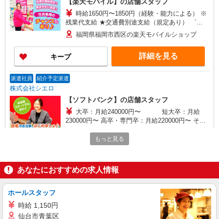
【楽天モバイル】の店舗スタッフ
時給1650円〜1850円（経験・能力による） ※
残業代支給 ★交通費別途支給（規定あり） ゜
+゜・。○。・゜+゜・。○。・゜+゜ 入社祝い金10
福岡県福岡市西区の楽天モバイルショップ
万円支給(規定有) お友達を紹介頂くと, インセンテ
ィブ支給(規定有) ★月2回払い・週払い可能（規程
詳細を見る
キープ
有）★ ゜・。○。・゜+゜・。○。・゜+゜
派遣社員
紹介予定派遣
株式会社シエロ
【ソフトバンク】の店舗スタッフ
大卒：月給240000円〜 短大卒：月給
230000円〜 高卒・専門卒：月給220000円〜 その
他・達成手当・役職手当・アドバイザー手当・そ
福岡県福岡市西区のsoftbankショップ
の他手当有・賞与年2回 ※残業代支給 ★交通費別
もっと見る
途支給（規定あり） ゜+゜・。○。・゜+゜・。
詳細を見る
キープ
○。・゜+゜ 入社祝い金10万円支給(規定有) お友達
を紹介頂くと, インセンティブ支給(規定有) ゜・。
あなたにおすすめの求人情報
○。・゜+゜・。○。・゜+゜
派遣社員
紹介予定派遣
株式会社シエロ
ホールスタッフ
【ドコモ】の店舗スタッフ
時給 1,150円
時給1300円〜 ※残業代支給 ★交通費別途支給
仙台市青葉区
（規定あり） ゜+゜・。○。・゜+゜・。○。・゜