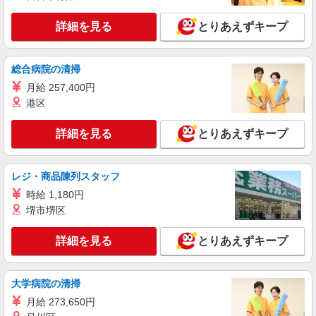
+゜ 入社祝い金10万円支給(規定有) お友達を紹介
福岡県福岡市西区のdocomoショップ
頂くと, インセンティブ支給(規定有) ★月2回払
詳細を見る
とりあえずキープ
い・週払い可能（規程有）★ ゜・。○。・゜
詳細を見る
キープ
+゜・。○。・゜+゜
総合病院の清掃
派遣社員
紹介予定派遣
月給 257,400円
株式会社シエロ
港区
スマホ携帯販売【ソフトバンク】
時給1400円〜1450円（経験・能力による） ※
詳細を見る
とりあえずキープ
残業代支給 ★交通費別途支給（規定あり） ゜
+゜・。○。・゜+゜・。○。・゜+゜ 入社祝い金10
福岡県福岡市西区の家電量販店
万円支給(規定有) お友達を紹介頂くと, インセンテ
レジ・商品陳列スタッフ
ィブ支給(規定有) ★月2回払い・週払い可能（規程
詳細を見る
キープ
有）★ ゜・。○。・゜+゜・。○。・゜+゜
時給 1,180円
堺市堺区
派遣社員
紹介予定派遣
株式会社シエロ
詳細を見る
とりあえずキープ
【ドコモ】の店舗スタッフ
時給1300円〜 ※別途資格手当 ※残業代支給
大学病院の清掃
★交通費別途支給（規定あり） ゜+゜・。○。・゜
+゜・。○。・゜+゜ 入社祝い金10万円支給(規定
福岡県福岡市西区の携帯ショップ
月給 273,650円
有) お友達を紹介頂くと, インセンティブ支給(規定