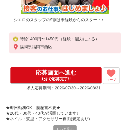
シエロのスタッフの9割は未経験からのスタート♪
時給1400円〜1450円（経験・能力による）
※残業代支給
福岡県福岡市西区
★交通費別途支給（規定あり）
゜+゜・。○。・゜+゜・。○。・゜+゜
入社祝い金10万円支給(規定有)
応募画面へ進む
お友達を紹介頂くと,
1分で応募完了!!
キープ
インセンティブ支給(規定有)
求人応募期間：2026/07/30～2026/08/31
★月2回払い・週払い可能（規程有）★
゜・。○。・゜+゜・。○。・゜+゜
★即日勤務OK！履歴書不要★
★20代・30代・40代が活躍しています♪
★ネイル・髪型・アクセサリー自由(規定あり)
もっと見る
新しい機種やプラン。