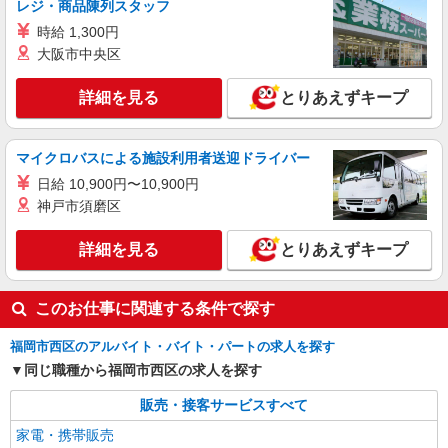
レジ・商品陳列スタッフ
スマホ携帯販売【ソフトバンク】
時給 1,300円
時給1400円〜1450円（経験・能力による） ※
大阪市中央区
残業代支給 ★交通費別途支給（規定あり） ゜
+゜・。○。・゜+゜・。○。・゜+゜ 入社祝い金10
福岡県福岡市西区の家電量販店
万円支給(規定有) お友達を紹介頂くと, インセンテ
詳細を見る
とりあえずキープ
ィブ支給(規定有) ★月2回払い・週払い可能（規程
詳細を見る
キープ
有）★ ゜・。○。・゜+゜・。○。・゜+゜
マイクロバスによる施設利用者送迎ドライバー
派遣社員
紹介予定派遣
日給 10,900円〜10,900円
株式会社シエロ
神戸市須磨区
人気機種に詳しくなれる携帯販売【au】
月給259200円〜300000円（経験・能力によ
詳細を見る
とりあえずキープ
る） ※残業手当別途支給 ※研修期間6か月・時給
1500円〜 ★交通費別途支給（規定あり） ゜
福岡県福岡市西区の家電量販店
+゜・。○。・゜+゜・。○。・゜+゜ 入社祝い金10
このお仕事に関連する条件で探す
万円支給(規定有) お友達を紹介頂くと, インセンテ
詳細を見る
キープ
ィブ支給(規定有) ゜・。○。・゜+゜・。○。・゜
+゜
福岡市西区のアルバイト・バイト・パートの求人を探す
同じ職種から福岡市西区の求人を探す
販売・接客サービスすべて
家電・携帯販売