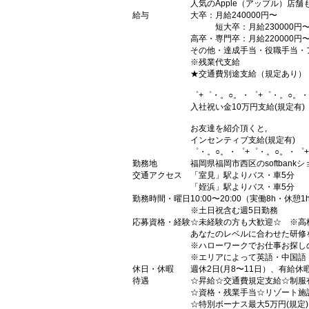
人気のApple（アップル）店
給与
大卒：月給240000円〜
短大卒：月給230000円
高卒・専門卒：月給220000円
その他・達成手当・役職手当・
※残業代支給
★交通費別途支給（規定あり）
゜+゜・。○。・゜+゜・。○。・
入社祝い金10万円支給(規定有)
お友達を紹介頂くと,
インセンティブ支給(規定有)
゜・。○。・゜+゜・。○。・゜
勤務地
福岡県福岡市西区のsoftbank
交通アクセス
「室見」駅よりバス・車5分
「姪浜」駅よりバス・車5分
勤務時間・曜日
10:00〜20:00（実働8h・休憩1
※土日祝含む週5日勤務
応募資格・経験
☆未経験の方も大歓迎☆ ※高
あなたのレベルに合わせた研修
※ハローワークでお仕事お探し
※エリアによって英語・中国語
休日・休暇
週休2日(月8〜11日）、有給休
待遇
☆昇給☆交通費規定支給☆制服
☆資格・残業手当☆リゾート施
☆特別ボーナス最大5万円(規定