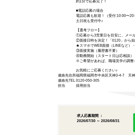
約1分で応募完了！
■電話応募の場合
電話応募も歓迎！（受付:10:00〜20:
土日祝も受付中♪
【選考フロー】
①応募から3営業日を目安に、メール
②面接日時を決定！「0120」から
★スマホでWEB面接（LINEなど
③面接実施（履歴書不要）
④勤務開始（スタート日は応相談）
※ご希望があれば、職場見学の調整
お気軽にご応募ください♪
連絡先住所
福岡県福岡市中央区天神3-4-7 天神
連絡先TEL
0120-050-305
担当
採用担当
求人応募期間 ：
2026/07/30 ～ 2026/08/31