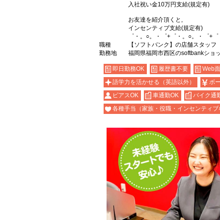
入社祝い金10万円支給(規定有)
お友達を紹介頂くと,
インセンティブ支給(規定有)
゜・。○。・゜+゜・。○。・゜+゜
職種
【ソフトバンク】の店舗スタッフ
勤務地
福岡県福岡市西区のsoftbankショ
即日勤務OK
履歴書不要
Web
語学力を活かせる（英語以外）
ボ
ピアスOK
車通勤OK
バイク通勤
各種手当（家族・役職・インセンティブ