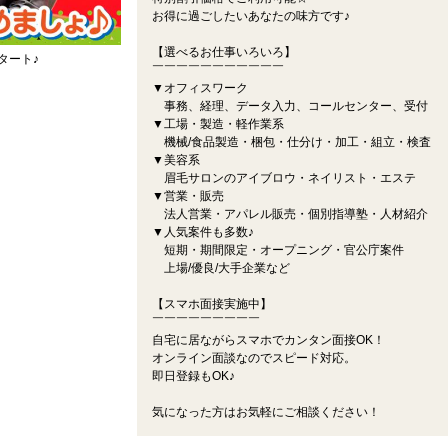
お得に過ごしたいあなたの味方です♪
【選べるお仕事いろいろ】
タート♪
￣￣￣￣￣￣￣￣￣￣￣
▼オフィスワーク
事務、経理、データ入力、コールセンター、受付
▼工場・製造・軽作業系
機械/食品製造・梱包・仕分け・加工・組立・検査
▼美容系
眉毛サロンのアイブロウ・ネイリスト・エステ
▼営業・販売
法人営業・アパレル販売・個別指導塾・人材紹介
▼人気案件も多数♪
短期・期間限定・オープニング・官公庁案件
上場/優良/大手企業など
【スマホ面接実施中】
￣￣￣￣￣￣￣￣￣
自宅に居ながらスマホでカンタン面接OK！
オンライン面談なのでスピード対応。
即日登録もOK♪
気になった方はお気軽にご相談ください！