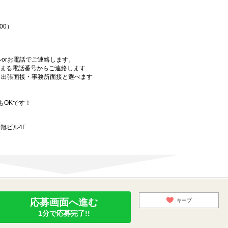
00）
orお電話でご連絡します。
始まる電話番号からご連絡します
）・出張面接・事務所面接と選べます
もOKです！
旭ビル4F
応募画面へ進む
キープ
1分で応募完了!!