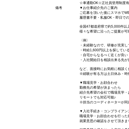
☆車通勤OK☆正社員登用制度
備考
▼お仕事紹介先のご案内
ご応募を頂いた後にスマホでW
履歴書不要・私服OK・即日で
全国47都道府県で約5,000
様々な希望に沿ったご提案が可
〈例〉
・未経験なので、研修が充実し
・時給1,600円以上を探してい
・自宅からなるべく近くが良い
・入社開始日を相談出来る先が
など、面接時にお気軽に相談く
※経験が有る方は土日休み・時
▼職場見学・お顔合わせ
勤務先の希望が決まったら
紹介先希望の会社で職場見学・
リモートでも対応可能♪
※担当のコーディネーターが同
▼入社手続き・コンプライアン
職場見学・お顔合わせを行った
就業意思の確認をさせて頂きま