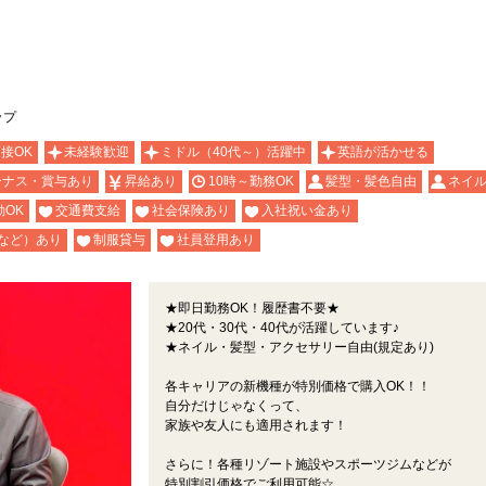
ップ
面接OK
未経験歓迎
ミドル（40代～）活躍中
英語が活かせる
ーナス・賞与あり
昇給あり
10時～勤務OK
髪型・髪色自由
ネイル
OK
交通費支給
社会保険あり
入社祝い金あり
など）あり
制服貸与
社員登用あり
★即日勤務OK！履歴書不要★
★20代・30代・40代が活躍しています♪
★ネイル・髪型・アクセサリー自由(規定あり)
各キャリアの新機種が特別価格で購入OK！！
自分だけじゃなくって、
家族や友人にも適用されます！
さらに！各種リゾート施設やスポーツジムなどが
特別割引価格でご利用可能☆