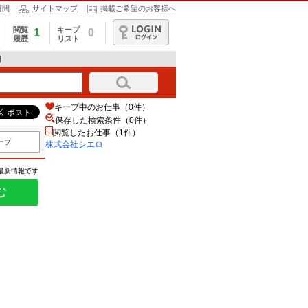
質問
サイトマップ
掲載ご希望のお客様へ
閲覧
キープ
1
0
履歴
リスト
ログイン
細
キープ中のお仕事（0件）
保存した検索条件（
0
件）
閲覧したお仕事（1件）
ープ
株式会社シエロ
の最新情報です
む