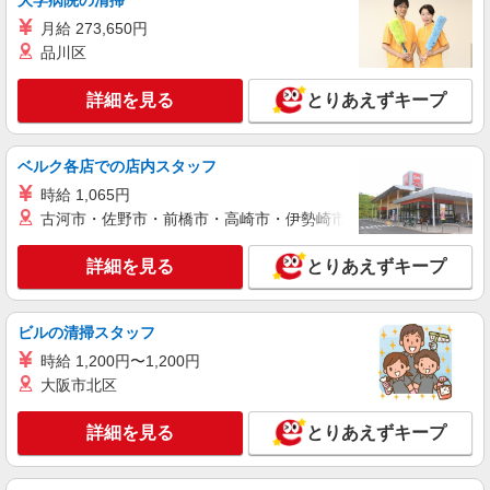
大学病院の清掃
月給 273,650円
職業紹介
品川区
株式会社シエロ
≪コールセンター≫
詳細を見る
とりあえずキープ
時給1100円〜 ※残業代支給 ★交通費別途支給
（10000円まで） ゜+゜・。○。・゜+゜・。
○。・゜+゜ 入社祝い金10万円支給(規定有) お友達
福岡県福岡市中央区
ベルク各店での店内スタッフ
を紹介頂くと, インセンティブ支給(規定有) ★月2
回払い・週払い可能（規程有）★ ゜・。○。・゜
時給 1,065円
詳細を見る
キープ
+゜・。○。・゜+゜
古河市・佐野市・前橋市・高崎市・伊勢崎市・太田市・館林市・
派遣社員
紹介予定派遣
詳細を見る
とりあえずキープ
株式会社シエロ
≪コールセンター≫
ビルの清掃スタッフ
時給1300円〜 ※残業代支給 ★交通費別途支給
（規定あり） ゜+゜・。○。・゜+゜・。○。・゜
時給 1,200円〜1,200円
+゜ 入社祝い金10万円支給(規定有) お友達を紹介
福岡県福岡市中央区
大阪市北区
頂くと, インセンティブ支給(規定有) ★月2回払
い・週払い可能（規程有）★ ゜・。○。・゜
詳細を見る
キープ
+゜・。○。・゜+゜
詳細を見る
とりあえずキープ
派遣社員
紹介予定派遣