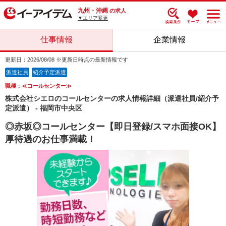
九州・沖縄
の求人
▼エリア変更
仕事情報
企業情報
更新日：2026/08/08 ※更新日時点の最新情報です
派遣社員
紹介予定派遣
職種：≪コールセンター≫
株式会社シエロのコールセンターの求人情報詳細（派遣社員/紹介予
定派遣） - 福岡市中央区
◎赤坂◎コールセンター【即日登録/スマホ面接OK】
厚待遇のお仕事満載！