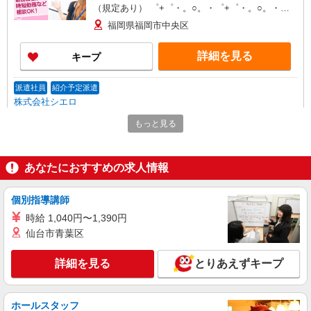
（規定あり） ゜+゜・。○。・゜+゜・。○。・゜
+゜ 入社祝い金10万円支給(規定有) お友達を紹介
福岡県福岡市中央区
頂くと, インセンティブ支給(規定有) ★月2回払
い・週払い可能（規程有）★ ゜・。○。・゜
詳細を見る
キープ
+゜・。○。・゜+゜
派遣社員
紹介予定派遣
株式会社シエロ
≪コールセンター≫
もっと見る
時給1300円〜 ※残業代支給 ★交通費別途支給
（規定あり） ゜+゜・。○。・゜+゜・。○。・゜
+゜ 入社祝い金10万円支給(規定有) お友達を紹介
福岡県福岡市中央区
あなたにおすすめの求人情報
頂くと, インセンティブ支給(規定有) ★月2回払
い・週払い可能（規程有）★ ゜・。○。・゜
詳細を見る
キープ
+゜・。○。・゜+゜
個別指導講師
時給 1,040円〜1,390円
正社員
仙台市青葉区
株式会社シエロ
≪コールセンター≫
詳細を見る
とりあえずキープ
月給280000円〜350000円（経験・能力によ
る） （内訳）基本給：208000円〜260000円固定
残業代：72000円〜90000円（時間外勤務45時間分
福岡県福岡市中央区
ホールスタッフ