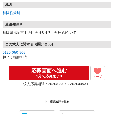
地図
【選考フロー】
福岡営業所
①応募から3営業日を目安に、メールorお電話でご連絡します。
②面接日時を決定！「0120」から始まる電話番号からご連絡します
★スマホでWEB面接（LINEなど）・出張面接・事務所面接と選べま
連絡先住所
す
福岡県福岡市中央区天神3-4-7 天神旭ビル4F
③面接実施（履歴書不要）
④勤務開始（スタート日は応相談）
※ご希望があれば、職場見学の調整もOKです！
この求人に関するお問い合わせ
0120-050-305
お気軽にご応募ください♪
担当：採用担当
応募画面へ進む
1分で応募完了!!
キープ
求人応募期間：2026/08/07～2026/08/31
閲覧履歴を見る