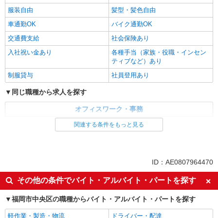
服装自由
髪型・髪色自由
車通勤OK
バイク通勤OK
交通費支給
社会保険あり
入社祝い金あり
各種手当（家族・役職・インセン
ティブなど）あり
制服貸与
社員登用あり
同じ職種から求人を探す
オフィスワーク・事務
コールセンター
関連する条件をもっと見る
同じ特徴から求人を探す
未経験歓迎
英語が活かせる
ID：AE0807964470
ボーナス・賞与あり
日払い
その他の条件でバイト・アルバイト・パートを探す
服装自由
車通勤OK
福岡市中央区の職種からバイト・アルバイト・パートを探す
交通費支給
社会保険あり
社員登用あり
軽作業・製造・物流
ドライバー・配達