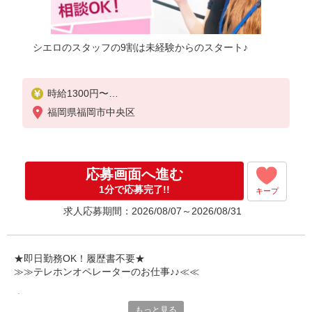
シエロのスタッフの9割は未経験からのスタート♪
時給1300円〜
※残業代支給
福岡県福岡市中央区
★交通費別途支給（規定あり）
゜+゜・。○。・゜+゜・。○。・゜+゜
入社祝い金10万円支給(規定有)
応募画面へ進む
お友達を紹介頂くと,
1分で応募完了!!
キープ
インセンティブ支給(規定有)
求人応募期間：2026/08/07～2026/08/31
★月2回払い・週払い可能（規程有）★
゜・。○。・゜+゜・。○。・゜+゜
★即日勤務OK！履歴書不要★
≫≫テレホンオペレーターのお仕事♪♪≪≪
専任のコーディネーターがサポート♪
もっと見る
職場での不安や悩み事があれば