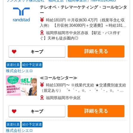
ランスタッド株式会社 福岡支店（福岡事業所）/WFKU143465
テレオペ・テレマーケティング・コールセンタ
ー
時給1810円 ※月収例30.4万円（残業等含む収
入例） 【月収例:304080円＋交通費】＝時給1810
円×8時間×21日勤務の場合 ※交通費実費支給／当
福岡県福岡市中央区赤坂 【駅近・バス停す
社規定あり。 研修時給1810円 ※座学および
ぐ】天神も徒歩圏内◎
OJT 6週間程度を予定
詳細を見る
キープ
派遣社員
紹介予定派遣
株式会社シエロ
≪コールセンター≫
時給1300円〜 ※残業代支給 ★交通費別途支給
（規定あり） ゜+゜・。○。・゜+゜・。○。・゜
+゜ 入社祝い金10万円支給(規定有) お友達を紹介
福岡県福岡市中央区
頂くと, インセンティブ支給(規定有) ★月2回払
い・週払い可能（規程有）★ ゜・。○。・゜
詳細を見る
キープ
+゜・。○。・゜+゜
派遣社員
紹介予定派遣
株式会社シエロ