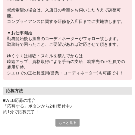
就業希望の場合は、入店日の希望をお伺いしたうえで調整可
能。
コンプライアンスに関する研修を入店日までに実施致します。
▼お仕事開始
勤務開始後も担当のコーディネーターがフォロー致します。
勤務時で困ったこと、ご要望があれば対応させて頂きます。
ゆくゆくは経験・スキルを積んでからは
時給アップ、資格取得による手当の支給、就業先の正社員での
雇用切替、
シエロでの正社員登用(営業・コーディネーター)も可能です！
応募方法
■WEB応募の場合
「応募する」ボタンから24H受付中♪
約1分で応募完了！
もっと見る
■電話応募の場合
電話応募も歓迎！（受付:10:00〜20:00）
土日祝も受付中♪