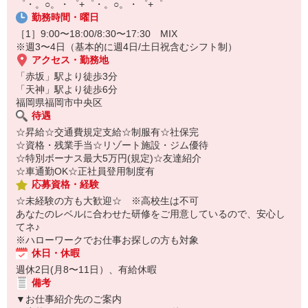
゜・。○。・゜+゜・。○。・゜+゜
オンライン面談なのでスピード対応。
勤務時間・曜日
即日登録もOK♪
［1］9:00〜18:00/8:30〜17:30 MIX
気になった方はお気軽にご相談ください！
※週3〜4日（基本的に週4日/土日祝含むシフト制）
アクセス・勤務地
「赤坂」駅より徒歩3分
「天神」駅より徒歩6分
福岡県福岡市中央区
待遇
☆昇給☆交通費規定支給☆制服有☆社保完
☆資格・残業手当☆リゾート施設・ジム優待
☆特別ボーナス最大5万円(規定)☆友達紹介
☆車通勤OK☆正社員登用制度有
応募資格・経験
☆未経験の方も大歓迎☆ ※高校生は不可
あなたのレベルに合わせた研修をご用意しているので、安心し
てネ♪
※ハローワークでお仕事お探しの方も対象
休日・休暇
週休2日(月8〜11日）、有給休暇
備考
▼お仕事紹介先のご案内