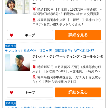
ー
時給1300円 【月収例：193375円＋交通費】＝
1300円×7時間05分×21日勤務の場合 ※交通費実費
支給／当社規定あり。 研修時給1300円 ※8/12?
福岡県福岡市中央区 【 駅近 】天神の中心
8/14までの3日間
エリア♪お買い物スポットたくさん！
詳細を見る
キープ
派遣社員
ランスタッド株式会社 福岡支店（福岡事業所）/WFKU143487
テレオペ・テレマーケティング・コールセンタ
ー
時給1550円 ※月収例27.2万円（残業等含む収
入例） 【月収例:272800円＋交通費】＝時給1550
円×8時間×22日勤務の場合 ★3ヶ月ご在籍でお祝
福岡県福岡市中央区赤坂 【駅チカ】赤坂駅か
い金5万もGET！他の手当も♪（規定あり） ※交通
らすぐ！天神も徒歩圏内です◎
費実費支給／当社規定あり。 研修時給1550円 ※1
ヶ月、9-18時、土日休み
詳細を見る
キープ
派遣社員