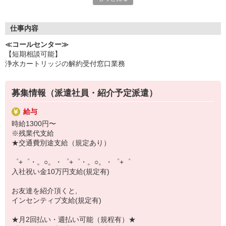
いつでも相談してください！
充実の福利厚生、各種施設利用の特典など、
仕事内容
働きやすい環境づくりに取り組んでいます！
≪コールセンター≫
お仕事以外も充実させたいあなたの味方です♪
【短期相談可能】
浄水カートリッジの解約受付窓口業務
【選べるお仕事いろいろ】
￣￣￣￣￣￣￣￣￣￣￣
▼オフィスワーク
募集情報（派遣社員・紹介予定派遣）
事務、経理、データ入力、コールセンター、受付
▼工場・製造・軽作業系
給与
機械/食品製造・梱包・仕分け・加工・組立・検査
時給1300円〜
▼美容系
※残業代支給
眉毛サロンのアイブロウ・ネイリスト・エステ
★交通費別途支給（規定あり）
▼営業・販売
法人営業・アパレル販売・個別指導塾・人材紹介
゜+゜・。○。・゜+゜・。○。・゜+゜
▼人気案件も多数♪
入社祝い金10万円支給(規定有)
短期・期間限定・オープニング・官公庁案件
上場/優良/大手企業など
お友達を紹介頂くと,
インセンティブ支給(規定有)
【スマホ面接実施中】
￣￣￣￣￣￣￣￣￣
★月2回払い・週払い可能（規程有）★
自宅に居ながらスマホでカンタン面接OK！