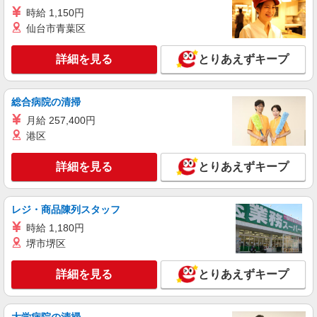
に相当）その他 ※残業代支給 ★交通費別途支給
時給 1,150円
（規定あり） ■社会保険 ■確定拠出年金制度 ■持
詳細を見る
キープ
株会 ■在宅勤務制度 ■介護施設利用割引 ■勤続報
仙台市青葉区
奨金制度 ゜+゜・。○。・゜+゜・。○。・゜+゜
入社祝い金10万円支給(規定有) お友達を紹介頂く
派遣社員
紹介予定派遣
詳細を見る
とりあえずキープ
と, インセンティブ支給(規定有) ゜・。○。・゜
株式会社シエロ
+゜・。○。・゜+゜
≪コールセンター≫
総合病院の清掃
時給1300円〜 ※残業代支給 ★交通費別途支給
（規定あり） ゜+゜・。○。・゜+゜・。○。・゜
月給 257,400円
+゜ 入社祝い金10万円支給(規定有) お友達を紹介
港区
福岡県福岡市中央区
頂くと, インセンティブ支給(規定有) ★月2回払
い・週払い可能（規程有）★ ゜・。○。・゜
詳細を見る
とりあえずキープ
詳細を見る
キープ
+゜・。○。・゜+゜
派遣社員
紹介予定派遣
レジ・商品陳列スタッフ
株式会社シエロ
時給 1,180円
≪コールセンター≫
堺市堺区
時給1300円〜 ※残業代支給 ★交通費別途支給
（規定あり） ゜+゜・。○。・゜+゜・。○。・゜
+゜ 入社祝い金10万円支給(規定有) お友達を紹介
詳細を見る
とりあえずキープ
福岡県福岡市中央区
頂くと, インセンティブ支給(規定有) ★月2回払
い・週払い可能（規程有）★ ゜・。○。・゜
詳細を見る
キープ
+゜・。○。・゜+゜