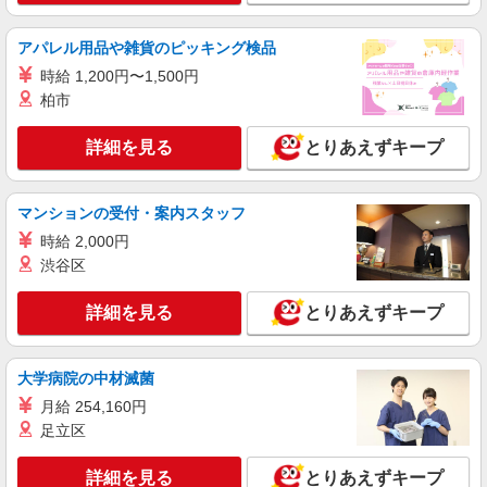
時給1400円 月収例 217000円+残業代
福岡県福岡市中央区
アパレル用品や雑貨のピッキング検品
時給 1,200円〜1,500円
詳細を見る
キープ
柏市
派遣社員
詳細を見る
とりあえずキープ
パーソルエクセルHRパートナーズ株式会社
電話対応やシステム入力などのお仕事
マンションの受付・案内スタッフ
時給1,200円 ※当社規定あり
福岡県福岡市中央区／最寄駅：赤坂（福岡県）
時給 2,000円
駅、西鉄福岡駅
渋谷区
詳細を見る
キープ
詳細を見る
とりあえずキープ
派遣社員
大学病院の中材滅菌
パーソルエクセルHRパートナーズ株式会社
カスタマーサポートのオシゴト
月給 254,160円
足立区
時給1,300円〜1,370円（経験・能力による）
※当社規定あり
詳細を見る
とりあえずキープ
福岡県福岡市中央区／最寄駅：薬院駅