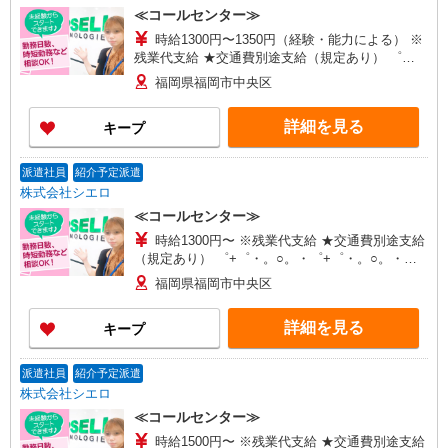
≪コールセンター≫
時給1300円〜1350円（経験・能力による） ※
残業代支給 ★交通費別途支給（規定あり） ゜
+゜・。○。・゜+゜・。○。・゜+゜ 入社祝い金10
福岡県福岡市中央区
万円支給(規定有) お友達を紹介頂くと, インセンテ
ィブ支給(規定有) ★月2回払い・週払い可能（規程
詳細を見る
キープ
有）★ ゜・。○。・゜+゜・。○。・゜+゜
派遣社員
紹介予定派遣
株式会社シエロ
≪コールセンター≫
時給1300円〜 ※残業代支給 ★交通費別途支給
（規定あり） ゜+゜・。○。・゜+゜・。○。・゜
+゜ 入社祝い金10万円支給(規定有) お友達を紹介
福岡県福岡市中央区
頂くと, インセンティブ支給(規定有) ★月2回払
い・週払い可能（規程有）★ ゜・。○。・゜
詳細を見る
キープ
+゜・。○。・゜+゜
派遣社員
紹介予定派遣
株式会社シエロ
≪コールセンター≫
時給1500円〜 ※残業代支給 ★交通費別途支給