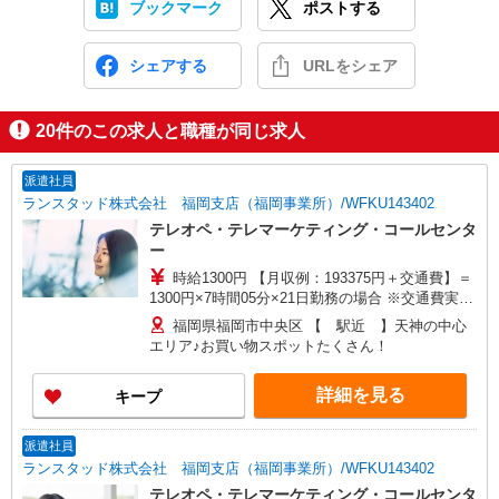
ブックマーク
ポストする
シェアする
URLをシェア
20
件のこの求人と職種が同じ求人
派遣社員
ランスタッド株式会社 福岡支店（福岡事業所）/WFKU143402
テレオペ・テレマーケティング・コールセンタ
ー
時給1300円 【月収例：193375円＋交通費】＝
1300円×7時間05分×21日勤務の場合 ※交通費実費
支給／当社規定あり。 研修時給1300円 ※8/12?
福岡県福岡市中央区 【 駅近 】天神の中心
8/14までの3日間
エリア♪お買い物スポットたくさん！
詳細を見る
キープ
派遣社員
ランスタッド株式会社 福岡支店（福岡事業所）/WFKU143402
テレオペ・テレマーケティング・コールセンタ