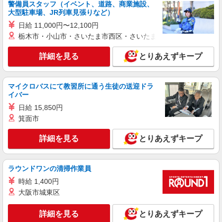
警備員スタッフ（イベント、道路、商業施設、
株式会社シエロ
大型駐車場、JR列車見張りなど）
≪コールセンター≫
日給 11,000円〜12,100円
時給1300円〜 ※残業代支給 ★交通費別途支給
栃木市・小山市・さいたま市西区・さいたま市岩槻区・久喜市・
（規定あり） ゜+゜・。○。・゜+゜・。○。・゜
+゜ 入社祝い金10万円支給(規定有) お友達を紹介
福岡県福岡市中央区
頂くと, インセンティブ支給(規定有) ★月2回払
詳細を見る
とりあえずキープ
い・週払い可能（規程有）★ ゜・。○。・゜
詳細を見る
キープ
+゜・。○。・゜+゜
マイクロバスにて教習所に通う生徒の送迎ドラ
イバー
派遣社員
紹介予定派遣
株式会社シエロ
日給 15,850円
≪コールセンター≫
箕面市
時給1400円〜 ※残業代支給 ★交通費別途支給
（規定あり） ゜+゜・。○。・゜+゜・。○。・゜
詳細を見る
とりあえずキープ
+゜ 入社祝い金10万円支給(規定有) お友達を紹介
福岡県福岡市中央区
頂くと, インセンティブ支給(規定有) ★月2回払
い・週払い可能（規程有）★ ゜・。○。・゜
ラウンドワンの清掃作業員
詳細を見る
キープ
+゜・。○。・゜+゜
時給 1,400円
大阪市城東区
アルバイト
契約社員
パーソルビジネスプロセスデザイン株式会社
詳細を見る
とりあえずキープ
テレマーケティング業務（受信）