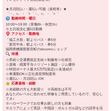
￣￣￣￣￣￣￣￣￣
自宅に居ながらスマホでカンタン面接OK！
★月2回払い・週払い可能（規程有）★
オンライン面談なのでスピード対応。
゜・。○。・゜+゜・。○。・゜+゜
勤務時間・曜日
10:00〜19:00（実働8h・休憩1h）
※土日祝含む週5日勤務
アクセス・勤務地
「福工大前」駅よりバス・車5分
「新宮中央」駅よりバス・車5分
福岡県糟屋郡新宮町のdocomoショップ
待遇
☆昇給☆交通費規定支給☆制服有☆社保完
☆資格・残業手当☆リゾート施設・ジム優待
☆特別ボーナス最大5万円(規定)☆友達紹介
☆車通勤OK☆正社員登用制度有
☆週払い・月2回払いOK
応募資格・経験
☆未経験の方も大歓迎☆ ※高校生は不可
あなたのレベルに合わせた研修をご用意しているので、安心し
てネ♪
※ハローワークでお仕事お探しの方も対象
※エリアによって英語・中国語・ポルトガル語などの語学を活