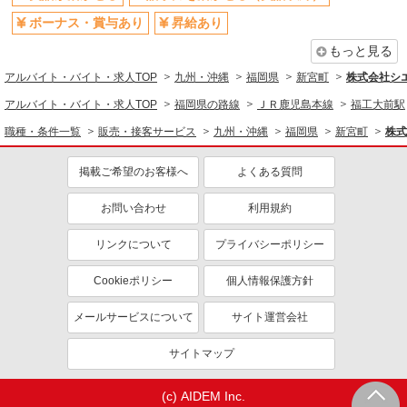
ボーナス・賞与あり
昇給あり
もっと見る
アルバイト・バイト・求人TOP
九州・沖縄
福岡県
新宮町
株式会社シ
アルバイト・バイト・求人TOP
福岡県の路線
ＪＲ鹿児島本線
福工大前駅
職種・条件一覧
販売・接客サービス
九州・沖縄
福岡県
新宮町
株式
掲載ご希望のお客様へ
よくある質問
お問い合わせ
利用規約
リンクについて
プライバシーポリシー
Cookieポリシー
個人情報保護方針
メールサービスについて
サイト運営会社
サイトマップ
(c) AIDEM Inc.