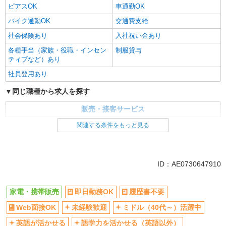
ピアスOK
車通勤OK
バイク通勤OK
交通費支給
社会保険あり
入社祝い金あり
各種手当（家族・役職・インセン
制服貸与
ティブなど）あり
社員登用あり
同じ職種から求人を探す
販売・接客サービス
家電・携帯販売
関連する条件をもっと見る
同じ特徴から求人を探す
未経験歓迎
ミドル（40代～）活躍中
ID：AE0730647910
英語が活かせる
ボーナス・賞与あり
日払い
車通勤OK
家電・携帯販売
即日勤務OK
履歴書不要
交通費支給
社会保険あり
Web面接OK
未経験歓迎
ミドル（40代～）活躍中
社員登用あり
英語が活かせる
語学力を活かせる（英語以外）