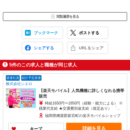
閲覧履歴を見る
ブックマーク
ポストする
シェアする
URLをシェア
5
件のこの求人と職種が同じ求人
派遣社員
紹介予定派遣
株式会社シエロ
【楽天モバイル】人気機種に詳しくなれる携帯
販売
時給1650円〜1850円（経験・能力による） ※
残業代支給 ★交通費別途支給（規定あり） ゜
+゜・。○。・゜+゜・。○。・゜+゜ 入社祝い金10
福岡県糟屋郡新宮町の楽天モバイルショップ
万円支給(規定有) お友達を紹介頂くと, インセンテ
ィブ支給(規定有) ★月2回払い・週払い可能（規程
詳細を見る
キープ
有）★ ゜・。○。・゜+゜・。○。・゜+゜