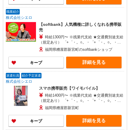
職業紹介
株式会社シエロ
【softbank】人気機種に詳しくなれる携帯販
売
時給1300円〜 ※残業代支給 ★交通費別途支給
（規定あり） ゜+゜・。○。・゜+゜・。○。・゜
+゜ 入社祝い金10万円支給(規定有) お友達を紹介
福岡県糟屋郡新宮町のsoftbankショップ
頂くと, インセンティブ支給(規定有) ★月2回払
い・週払い可能（規程有）★ ゜・。○。・゜
詳細を見る
キープ
+゜・。○。・゜+゜
派遣社員
紹介予定派遣
株式会社シエロ
スマホ携帯販売【ワイモバイル】
時給1400円〜 ※残業代支給 ★交通費別途支給
（規定あり） ゜+゜・。○。・゜+゜・。○。・゜
+゜ 入社祝い金10万円支給(規定有) お友達を紹介
福岡県糟屋郡新宮町
頂くと, インセンティブ支給(規定有) ★月2回払
い・週払い可能（規程有）★ ゜・。○。・゜
詳細を見る
キープ
+゜・。○。・゜+゜