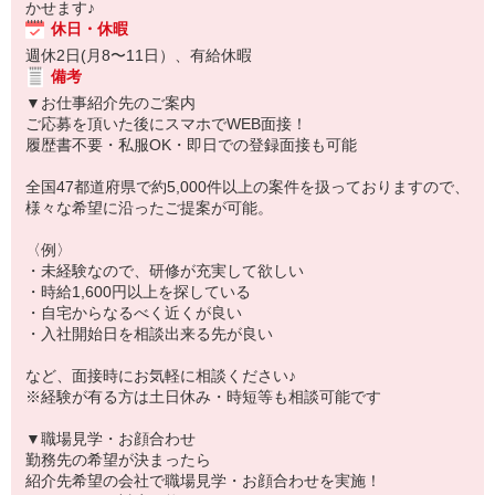
かせます♪
休日・休暇
週休2日(月8〜11日）、有給休暇
備考
▼お仕事紹介先のご案内
ご応募を頂いた後にスマホでWEB面接！
履歴書不要・私服OK・即日での登録面接も可能
全国47都道府県で約5,000件以上の案件を扱っておりますので、
様々な希望に沿ったご提案が可能。
〈例〉
・未経験なので、研修が充実して欲しい
・時給1,600円以上を探している
・自宅からなるべく近くが良い
・入社開始日を相談出来る先が良い
など、面接時にお気軽に相談ください♪
※経験が有る方は土日休み・時短等も相談可能です
▼職場見学・お顔合わせ
勤務先の希望が決まったら
紹介先希望の会社で職場見学・お顔合わせを実施！