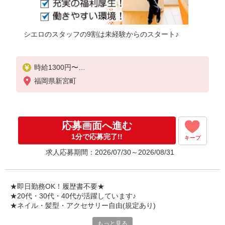
シエロのスタッフの9割は未経験からのスタート♪
時給1300円〜
※残業代支給
福岡県新宮町
★交通費別途支給（規定あり）
゜+゜・。○。・゜+゜・。○。・゜+゜
入社祝い金10万円支給(規定有)
応募画面へ進む
お友達を紹介頂くと,
1分で応募完了!!
キープ
インセンティブ支給(規定有)
求人応募期間：2026/07/30～2026/08/31
★月2回払い・週払い可能（規程有）★
゜・。○。・゜+゜・。○。・゜+゜
★即日勤務OK！履歴書不要★
★20代・30代・40代が活躍しています♪
★ネイル・髪型・アクセサリー自由(規定あり)
もっと見る
新しい機種やプラン。