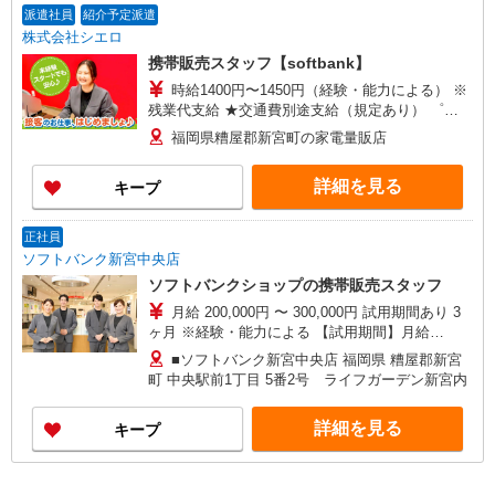
派遣社員
紹介予定派遣
株式会社シエロ
携帯販売スタッフ【softbank】
時給1400円〜1450円（経験・能力による） ※
残業代支給 ★交通費別途支給（規定あり） ゜
+゜・。○。・゜+゜・。○。・゜+゜ 入社祝い金10
福岡県糟屋郡新宮町の家電量販店
万円支給(規定有) お友達を紹介頂くと, インセンテ
ィブ支給(規定有) ★月2回払い・週払い可能（規程
詳細を見る
キープ
有）★ ゜・。○。・゜+゜・。○。・゜+゜
正社員
ソフトバンク新宮中央店
ソフトバンクショップの携帯販売スタッフ
月給 200,000円 〜 300,000円 試用期間あり 3
ヶ月 ※経験・能力による 【試用期間】月給
200000 円 〜 200000 円
■ソフトバンク新宮中央店 福岡県 糟屋郡新宮
町 中央駅前1丁目 5番2号 ライフガーデン新宮内
詳細を見る
キープ