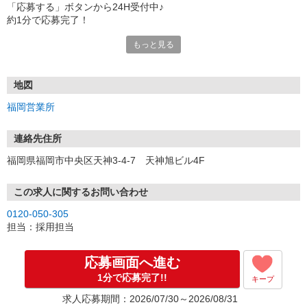
「応募する」ボタンから24H受付中♪
約1分で応募完了！
もっと見る
■電話応募の場合
電話応募も歓迎！（受付:10:00〜20:00）
土日祝も受付中♪
地図
【選考フロー】
福岡営業所
①応募から3営業日を目安に、メールorお電話でご連絡します。
②面接日時を決定！「0120」から始まる電話番号からご連絡します
★スマホでWEB面接（LINEなど）・出張面接・事務所面接と選べま
連絡先住所
す
福岡県福岡市中央区天神3-4-7 天神旭ビル4F
③面接実施（履歴書不要）
④勤務開始（スタート日は応相談）
※ご希望があれば、職場見学の調整もOKです！
この求人に関するお問い合わせ
0120-050-305
お気軽にご応募ください♪
担当：採用担当
応募画面へ進む
1分で応募完了!!
キープ
求人応募期間：2026/07/30～2026/08/31