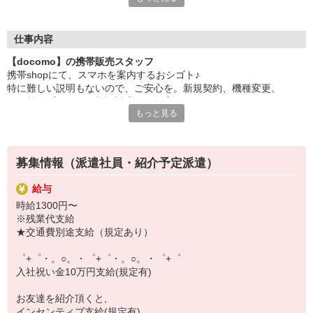
日々変わる専門知識を覚えるのはやっぱり大変。
でも心配ご無用！
仕事内容
シエロのご紹介するお店は、チームワークが良く
【docomo】の携帯販売スタッフ
お互いに教え合ったり、フォローしあったりする
携帯shopにて、スマホを案内するおシゴト♪
和気あいあいとした人間関係がある店舗ばかり！
特に難しい説明もないので、ご安心を。新規契約、機種変更、
皆で一緒にステップアップしましょう♪
各種料金プランのご相談対応・ご提案などをお願いします。
もっと見る
【選べるお仕事いろいろ】
初めての方でも安心♪
￣￣￣￣￣￣￣￣￣￣￣
あなた専属のコーディネーターが親切・丁寧にフォローするので、
▼オフィスワーク
満足度◎
事務、経理、データ入力、コールセンター、受付
募集情報（派遣社員・紹介予定派遣）
▼工場・製造・軽作業系
■携帯やインターネット販売業務
機械/食品製造・梱包・仕分け・加工・組立・検査
給与
docomo(ドコモ)/au(エーユー)・KDDI/softbank(ソフトバンク)など
▼美容系
時給1300円〜
の大手キャリアから
眉毛サロンのアイブロウ・ネイリスト・エステ
※残業代支給
ワイモバイル(Y!mobille)、楽天モバイル、UQなど格安スマホまで幅
▼営業・販売
★交通費別途支給（規定あり）
広く紹介可能♪
法人営業・アパレル販売・個別指導塾・人材紹介
人気のApple（アップル）店舗もございます！
▼人気案件も多数♪
゜+゜・。○。・゜+゜・。○。・゜+゜
短期・期間限定・オープニング・官公庁案件
入社祝い金10万円支給(規定有)
上場/優良/大手企業など
お友達を紹介頂くと,
【スマホ面接実施中】
インセンティブ支給(規定有)