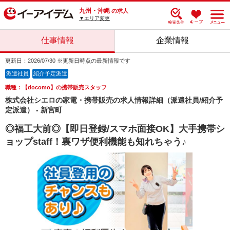
九州・沖縄
の求人
▼エリア変更
仕事情報
企業情報
更新日：2026/07/30 ※更新日時点の最新情報です
派遣社員
紹介予定派遣
職種：【docomo】の携帯販売スタッフ
株式会社シエロの家電・携帯販売の求人情報詳細（派遣社員/紹介予
定派遣） - 新宮町
◎福工大前◎【即日登録/スマホ面接OK】大手携帯シ
ョップstaff！裏ワザ便利機能も知れちゃう♪