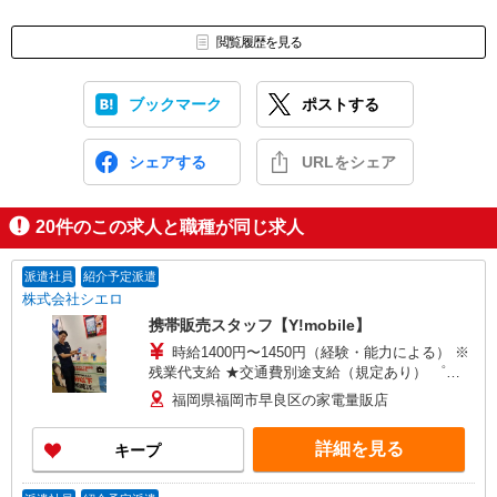
閲覧履歴を見る
ブックマーク
ポストする
シェアする
URLをシェア
20
件のこの求人と職種が同じ求人
派遣社員
紹介予定派遣
株式会社シエロ
携帯販売スタッフ【Y!mobile】
時給1400円〜1450円（経験・能力による） ※
残業代支給 ★交通費別途支給（規定あり） ゜
+゜・。○。・゜+゜・。○。・゜+゜ 入社祝い金10
福岡県福岡市早良区の家電量販店
万円支給(規定有) お友達を紹介頂くと, インセンテ
ィブ支給(規定有) ★月2回払い・週払い可能（規程
詳細を見る
キープ
有）★ ゜・。○。・゜+゜・。○。・゜+゜