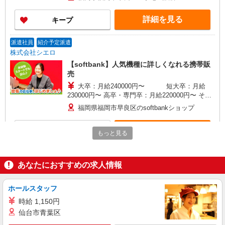
万円支給(規定有) お友達を紹介頂くと, インセンテ
ィブ支給(規定有) ★月2回払い・週払い可能（規程
詳細を見る
キープ
有）★ ゜・。○。・゜+゜・。○。・゜+゜
派遣社員
紹介予定派遣
株式会社シエロ
【softbank】人気機種に詳しくなれる携帯販
売
大卒：月給240000円〜 短大卒：月給
230000円〜 高卒・専門卒：月給220000円〜 その
他・交通費当社規定・達成手当・役職手当・アド
福岡県福岡市早良区のsoftbankショップ
バイザー手当・その他手当有・賞与年2回 ※残業
代支給 ゜+゜・。○。・゜+゜・。○。・゜+゜ 入
詳細を見る
キープ
社祝い金10万円支給(規定有) お友達を紹介頂くと,
もっと見る
インセンティブ支給(規定有) ゜・。○。・゜
+゜・。○。・゜+゜
派遣社員
紹介予定派遣
株式会社シエロ
あなたにおすすめの求人情報
【softbank】人気機種に詳しくなれる携帯販
売
ホールスタッフ
月給210000円〜400000円（経験・能力によ
時給 1,150円
る） ※残業代支給 ★交通費別途支給（規定あり）
仙台市青葉区
゜+゜・。○。・゜+゜・。○。・゜+゜ 入社祝い金
福岡県福岡市早良区のsoftbankショップ
10万円支給(規定有) お友達を紹介頂くと, インセン