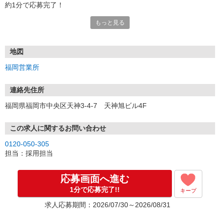
約1分で応募完了！
もっと見る
■電話応募の場合
電話応募も歓迎！（受付:10:00〜20:00）
土日祝も受付中♪
地図
【選考フロー】
福岡営業所
①応募から3営業日を目安に、メールorお電話でご連絡します。
②面接日時を決定！「0120」から始まる電話番号からご連絡します
★スマホでWEB面接（LINEなど）・出張面接・事務所面接と選べま
連絡先住所
す
福岡県福岡市中央区天神3-4-7 天神旭ビル4F
③面接実施（履歴書不要）
④勤務開始（スタート日は応相談）
※ご希望があれば、職場見学の調整もOKです！
この求人に関するお問い合わせ
0120-050-305
お気軽にご応募ください♪
担当：採用担当
応募画面へ進む
1分で応募完了!!
キープ
求人応募期間：2026/07/30～2026/08/31