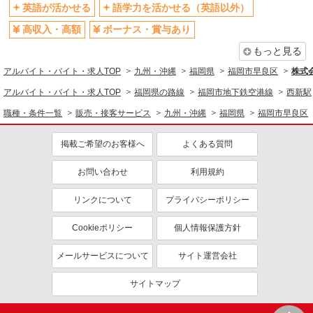
英語が活かせる
語学力を活かせる（英語以外）
高収入・高額
ボーナス・賞与あり
もっと見る
アルバイト・バイト・求人TOP
九州・沖縄
福岡県
福岡市早良区
株式
アルバイト・バイト・求人TOP
福岡県の路線
福岡市地下鉄空港線
西新駅
職種・条件一覧
販売・接客サービス
九州・沖縄
福岡県
福岡市早良区
掲載ご希望のお客様へ
よくある質問
お問い合わせ
利用規約
リンクについて
プライバシーポリシー
Cookieポリシー
個人情報保護方針
メールサービスについて
サイト運営会社
サイトマップ