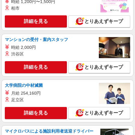
時給 1,200円〜1,500円
ソフトバンクショップの携帯販売スタッフ
柏市
月給 210,000円 〜 400,000円 固定残業代:
30,000円 〜 30,000円（20時間相当） ＊時間外手
詳細を見る
とりあえずキープ
当は時間外労働の有無にかかわらず、固定残業代
■ソフトバンク原中学校前店 福岡県 福岡市早
として支給し、相当時間を超える時間外労働分は
良区 原6丁目 9番13号
法定どおり追加で支給します。 試用期間なし ※経
マンションの受付・案内スタッフ
験・能力による
詳細を見る
キープ
時給 2,000円
渋谷区
正社員
ソフトバンク原弥生店
詳細を見る
とりあえずキープ
ソフトバンクショップの携帯販売スタッフ
月給 220,000円 〜 300,000円 固定残業代:
35,000円 〜 40,000円（20時間相当） ＊時間外手
大学病院の中材滅菌
当は時間外労働の有無にかかわらず、固定残業代
■ソフトバンク原弥生店 福岡県 福岡市早良区
月給 254,160円
として支給し、相当時間を超える時間外労働分は
原1丁目 29‐31
足立区
法定どおり追加で支給します。 試用期間あり 3ヶ
月 ※経験・能力による 【試用期間】月給 220000
詳細を見る
キープ
円 〜 240000 円
詳細を見る
とりあえずキープ
契約社員
マイクロバスによる施設利用者送迎ドライバー
ソフトバンク販売契約社員【福岡市早良区エリア】