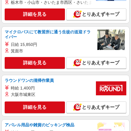
栃木市・小山市・さいたま市西区・さいたま市岩槻区・久喜市・
派遣社員
紹介予定派遣
株式会社シエロ
詳細を見る
とりあえずキープ
【au】人気機種に詳しくなれる携帯販売
時給1400円〜 ※要普通自動車第一種免許 ※残
マイクロバスにて教習所に通う生徒の送迎ドラ
業代支給 ★交通費別途支給（規定あり） ゜
イバー
+゜・。○。・゜+゜・。○。・゜+゜ 入社祝い金10
福岡県福岡市早良区のauショップ
万円支給(規定有) お友達を紹介頂くと, インセンテ
日給 15,850円
ィブ支給(規定有) ★月2回払い・週払い可能（規程
箕面市
詳細を見る
キープ
有）★ ゜・。○。・゜+゜・。○。・゜+゜
詳細を見る
とりあえずキープ
派遣社員
紹介予定派遣
株式会社シエロ
携帯販売スタッフ【softbank】
ラウンドワンの清掃作業員
時給1400円〜1450円（経験・能力による） ※
時給 1,400円
残業代支給 ★交通費別途支給（規定あり） ゜
大阪市城東区
+゜・。○。・゜+゜・。○。・゜+゜ 入社祝い金10
福岡県福岡市早良区の家電量販店
万円支給(規定有) お友達を紹介頂くと, インセンテ
ィブ支給(規定有) ★月2回払い・週払い可能（規程
詳細を見る
とりあえずキープ
詳細を見る
キープ
有）★ ゜・。○。・゜+゜・。○。・゜+゜
正社員
アパレル用品や雑貨のピッキング検品
ソフトバンク原中学校前店