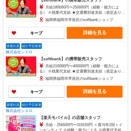
【softbank】の携帯販売スタッフ
月給180000円〜250000円（経験・能力によ
る） ※残業代支給 ★交通費別途支給（規定あり）
゜+゜・。○。・゜+゜・。○。・゜+゜ 入社祝い金
福岡県福岡市早良区のsoftbankショップ
10万円支給(規定有) お友達を紹介頂くと, インセン
ティブ支給(規定有) ゜・。○。・゜+゜・。
詳細を見る
キープ
○。・゜+゜
派遣社員
紹介予定派遣
株式会社シエロ
【softbank】の携帯販売スタッフ
月給210000円〜400000円（経験・能力によ
る） ※残業代支給 ★交通費別途支給（規定あり）
゜+゜・。○。・゜+゜・。○。・゜+゜ 入社祝い金
福岡県福岡市早良区のsoftbankショップ
10万円支給(規定有) お友達を紹介頂くと, インセン
ティブ支給(規定有) ゜・。○。・゜+゜・。
詳細を見る
キープ
○。・゜+゜
派遣社員
紹介予定派遣
株式会社シエロ
【楽天モバイル】の店舗スタッフ
月給：256500円〜319150円 ＋賞与年2回＋イ
ンセンティブ ※経験・能力による ※残業代支給