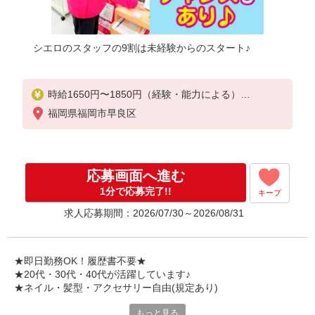
シエロのスタッフの9割は未経験からのスタート♪
時給1650円〜1850円（経験・能力による）
※残業代支給
福岡県福岡市早良区
★交通費別途支給（規定あり）
゜+゜・。○。・゜+゜・。○。・゜+゜
入社祝い金10万円支給(規定有)
応募画面へ進む
お友達を紹介頂くと,
1分で応募完了!!
キープ
インセンティブ支給(規定有)
求人応募期間：2026/07/30～2026/08/31
★月2回払い・週払い可能（規程有）★
゜・。○。・゜+゜・。○。・゜+゜
★即日勤務OK！履歴書不要★
★20代・30代・40代が活躍しています♪
★ネイル・髪型・アクセサリー自由(規定あり)
もっと見る
シエロのスタッフは9割が未経験スタート。