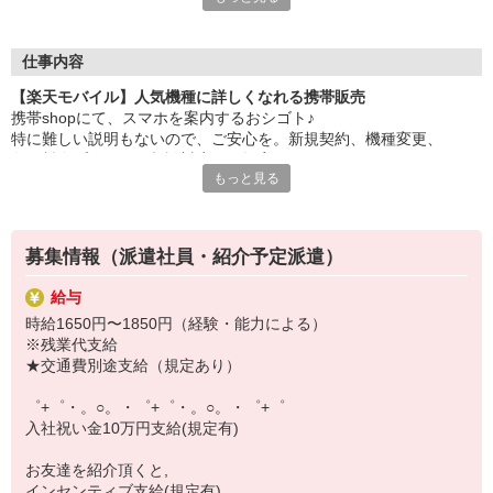
大手キャリアの店舗勤務なので安心・安定！
一度身に着けた知識は、
ずっと先まで役に立ちます！
仕事内容
【楽天モバイル】人気機種に詳しくなれる携帯販売
丁寧な研修もあるので、
携帯shopにて、スマホを案内するおシゴト♪
みなさんから働きやすいと好評です♪
特に難しい説明もないので、ご安心を。新規契約、機種変更、
最新アプリ事情やお得なプラン、
各種料金プランのご相談対応・ご提案などをお願いします。
スマホの裏ワザを学べるチャンス♪
もっと見る
初めての方でも安心♪
【選べるお仕事いろいろ】
あなた専属のコーディネーターが親切・丁寧にフォローするので、
￣￣￣￣￣￣￣￣￣￣￣
満足度◎
▼オフィスワーク
募集情報（派遣社員・紹介予定派遣）
事務、経理、データ入力、コールセンター、受付
■携帯やインターネット販売業務
▼工場・製造・軽作業系
給与
docomo(ドコモ)/au(エーユー)・KDDI/softbank(ソフトバンク)など
機械/食品製造・梱包・仕分け・加工・組立・検査
時給1650円〜1850円（経験・能力による）
の大手キャリアから
▼美容系
※残業代支給
ワイモバイル(Y!mobille)、楽天モバイル、UQなど格安スマホまで幅
眉毛サロンのアイブロウ・ネイリスト・エステ
★交通費別途支給（規定あり）
広く紹介可能♪
▼営業・販売
人気のApple（アップル）店舗もございます！
法人営業・アパレル販売・個別指導塾・人材紹介
゜+゜・。○。・゜+゜・。○。・゜+゜
▼人気案件も多数♪
入社祝い金10万円支給(規定有)
短期・期間限定・オープニング・官公庁案件
上場/優良/大手企業など
お友達を紹介頂くと,
インセンティブ支給(規定有)