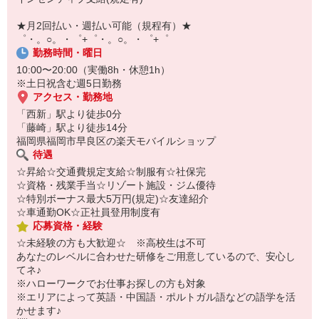
【スマホ面接実施中】
￣￣￣￣￣￣￣￣￣
★月2回払い・週払い可能（規程有）★
自宅に居ながらスマホでカンタン面接OK！
゜・。○。・゜+゜・。○。・゜+゜
オンライン面談なのでスピード対応。
勤務時間・曜日
10:00〜20:00（実働8h・休憩1h）
※土日祝含む週5日勤務
アクセス・勤務地
「西新」駅より徒歩0分
「藤崎」駅より徒歩14分
福岡県福岡市早良区の楽天モバイルショップ
待遇
☆昇給☆交通費規定支給☆制服有☆社保完
☆資格・残業手当☆リゾート施設・ジム優待
☆特別ボーナス最大5万円(規定)☆友達紹介
☆車通勤OK☆正社員登用制度有
応募資格・経験
☆未経験の方も大歓迎☆ ※高校生は不可
あなたのレベルに合わせた研修をご用意しているので、安心し
てネ♪
※ハローワークでお仕事お探しの方も対象
※エリアによって英語・中国語・ポルトガル語などの語学を活
かせます♪