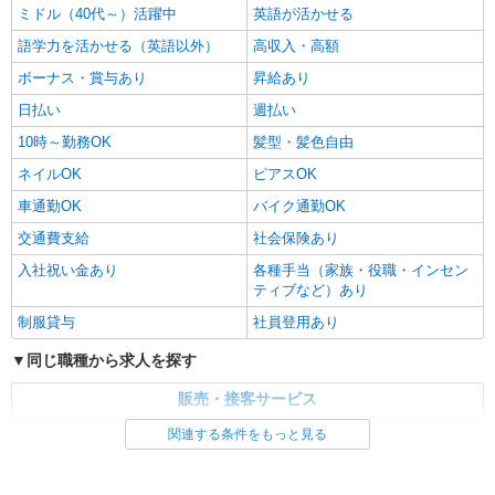
ミドル（40代～）活躍中
英語が活かせる
語学力を活かせる（英語以外）
高収入・高額
ボーナス・賞与あり
昇給あり
日払い
週払い
10時～勤務OK
髪型・髪色自由
ネイルOK
ピアスOK
車通勤OK
バイク通勤OK
交通費支給
社会保険あり
入社祝い金あり
各種手当（家族・役職・インセン
ティブなど）あり
制服貸与
社員登用あり
同じ職種から求人を探す
販売・接客サービス
家電・携帯販売
関連する条件をもっと見る
同じ特徴から求人を探す