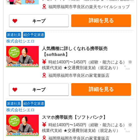
★交通費別途支給（規定あり） ゜+゜・。○。・゜
福岡県福岡市早良区の楽天モバイルショップ
+゜・。○。・゜+゜ 入社祝い金10万円支給(規定
有) お友達を紹介頂くと, インセンティブ支給(規定
詳細を見る
キープ
有) ゜・。○。・゜+゜・。○。・゜+゜
派遣社員
紹介予定派遣
株式会社シエロ
人気機種に詳しくなれる携帯販売
【softbank】
時給1400円〜1450円（経験・能力による） ※
残業代支給 ★交通費別途支給（規定あり） ゜
+゜・。○。・゜+゜・。○。・゜+゜ 入社祝い金10
福岡県福岡市早良区の家電量販店
万円支給(規定有) お友達を紹介頂くと, インセンテ
ィブ支給(規定有) ★月2回払い・週払い可能（規程
詳細を見る
キープ
有）★ ゜・。○。・゜+゜・。○。・゜+゜
派遣社員
紹介予定派遣
株式会社シエロ
スマホ携帯販売【ソフトバンク】
時給1400円〜1450円（経験・能力による） ※
残業代支給 ★交通費別途支給（規定あり） ゜
+゜・。○。・゜+゜・。○。・゜+゜ 入社祝い金10
福岡県福岡市早良区の家電量販店