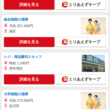
ティブ支給(規定有) ゜・。○。・゜+゜・。
詳細を見る
とりあえずキープ
詳細を見る
キープ
○。・゜+゜
派遣社員
紹介予定派遣
総合病院の清掃
株式会社シエロ
月給 257,400円
人気機種に詳しくなれる携帯販売
港区
【softbank】
月給231500円〜256500円（経験・能力によ
詳細を見る
とりあえずキープ
る） ※上記金額に時間外手当/インセンティブが加
算・賞与あり・時間外手当あり（平均残業時間：
福岡県福岡市早良区の家電量販店
10h/月）・地域手当/職能手当あり・Workstyle支
レジ・商品陳列スタッフ
援金（4000円/月）あり・実績によりインセンティ
詳細を見る
キープ
ブあり ★交通費別途支給（規定あり） ゜+゜・。
時給 1,180円
○。・゜+゜・。○。・゜+゜ 入社祝い金10万円支
堺市堺区
給(規定有) お友達を紹介頂くと, インセンティブ支
派遣社員
紹介予定派遣
給(規定有) ゜・。○。・゜+゜・。○。・゜+゜
株式会社シエロ
詳細を見る
とりあえずキープ
【ソフトバンク】の店舗スタッフ
月給220000円〜300000円（経験・能力によ
大学病院の清掃
る） ※残業代支給 ★交通費別途支給（規定あり）
゜+゜・。○。・゜+゜・。○。・゜+゜ 入社祝い金
福岡県福岡市早良区のsoftbankショップ
月給 273,650円
10万円支給(規定有) お友達を紹介頂くと, インセン
品川区
ティブ支給(規定有) ゜・。○。・゜+゜・。