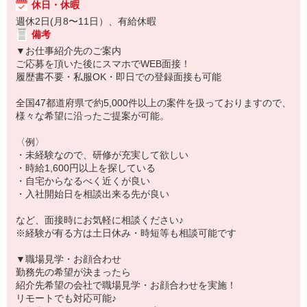
休日・休暇
週休2日(月8〜11日）、有給休暇
備考
▼お仕事紹介先のご案内
ご応募を頂いた後にスマホでWEB面接！
履歴書不要・私服OK・即日での登録面接も可能
全国47都道府県で約5,000件以上の案件を扱っておりますので、
様々な希望に沿ったご提案が可能。
〈例〉
・未経験なので、研修が充実して欲しい
・時給1,600円以上を探している
・自宅からなるべく近くが良い
・入社開始日を相談出来る先が良い
など、面接時にお気軽に相談ください♪
※経験が有る方は土日休み・時短等も相談可能です
▼職場見学・お顔合わせ
勤務先の希望が決まったら
紹介先希望の会社で職場見学・お顔合わせを実施！
リモートでも対応可能♪