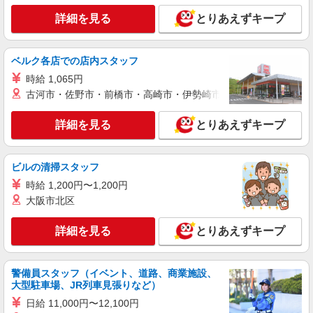
詳細を見る
キープ
○。・゜+゜
詳細を見る
とりあえずキープ
派遣社員
紹介予定派遣
株式会社シエロ
ベルク各店での店内スタッフ
携帯販売スタッフ【softbank】
時給 1,065円
時給1400円〜1450円（経験・能力による） ※
古河市・佐野市・前橋市・高崎市・伊勢崎市・太田市・館林市・
残業代支給 ★交通費別途支給（規定あり） ゜
+゜・。○。・゜+゜・。○。・゜+゜ 入社祝い金10
福岡県福岡市早良区の家電量販店
万円支給(規定有) お友達を紹介頂くと, インセンテ
詳細を見る
とりあえずキープ
ィブ支給(規定有) ★月2回払い・週払い可能（規程
詳細を見る
キープ
有）★ ゜・。○。・゜+゜・。○。・゜+゜
ビルの清掃スタッフ
派遣社員
紹介予定派遣
時給 1,200円〜1,200円
株式会社シエロ
大阪市北区
人気機種に詳しくなれる携帯販売
【Y!mobile】
詳細を見る
とりあえずキープ
時給1400円〜 ※残業代支給 ★交通費別途支給
（規定あり） ゜+゜・。○。・゜+゜・。○。・゜
+゜ 入社祝い金10万円支給(規定有) お友達を紹介
福岡県福岡市早良区
警備員スタッフ（イベント、道路、商業施設、
頂くと, インセンティブ支給(規定有) ★月2回払
大型駐車場、JR列車見張りなど）
い・週払い可能（規程有）★ ゜・。○。・゜
詳細を見る
キープ
+゜・。○。・゜+゜
日給 11,000円〜12,100円