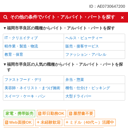
未経験歓迎
ミドル（40代～）活躍中
ID：AE0730647200
英語が活かせる
ボーナス・賞与あり
その他の条件でバイト・アルバイト・パートを探す
日払い
車通勤OK
福岡市早良区の職種からバイト・アルバイト・パートを探す
交通費支給
社会保険あり
社員登用あり
IT・クリエイティブ
ヘルス・ビューティー
軽作業・製造・物流
販売・接客サービス
教育・保育
ファッション・アパレル
福岡市早良区の人気の職種からバイト・アルバイト・パートを探
す
ファストフード・デリ
弁当・惣菜
美容師・ネイリスト・まつげ施術
梱包・仕分け・ピッキング
スイーツ・ケーキ・パン
大型ドライバー
家電・携帯販売
即日勤務OK
履歴書不要
Web面接OK
未経験歓迎
ミドル（40代～）活躍中