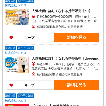
派遣社員
紹介予定派遣
株式会社シエロ
人気機種に詳しくなれる携帯販売【au】
月給259200円〜300000円（経験・能力によ
る） ※残業手当別途支給 ※研修期間6か月・時給
1500円〜 ★交通費別途支給（規定あり） ゜
福岡県福岡市早良区の家電量販店
+゜・。○。・゜+゜・。○。・゜+゜ 入社祝い金10
万円支給(規定有) お友達を紹介頂くと, インセンテ
詳細を見る
キープ
ィブ支給(規定有) ゜・。○。・゜+゜・。○。・゜
+゜
派遣社員
紹介予定派遣
株式会社シエロ
人気機種に詳しくなれる携帯販売【docomo】
時給1400円〜1600円（経験・能力による） ※
残業代支給 ★交通費別途支給（規定あり） ゜
+゜・。○。・゜+゜・。○。・゜+゜ 入社祝い金10
福岡県福岡市早良区の家電量販店
万円支給(規定有) お友達を紹介頂くと, インセンテ
ィブ支給(規定有) ★月2回払い・週払い可能（規程
詳細を見る
キープ
有）★ ゜・。○。・゜+゜・。○。・゜+゜
派遣社員
紹介予定派遣
株式会社シエロ