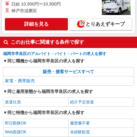
家電量販店内の携帯販売スタッフ
日給 10,900円〜10,900円
神戸市須磨区
月給 247,340円 〜 247,340円 試用期間なし ※
経験・能力による 【試用期間】時給 0 円 〜 0 円
詳細を見る
■ソフトバンク販売契約社員【福岡市早良区エ
とりあえずキープ
リア】 福岡県福岡市早良区
このお仕事に関連する条件で探す
詳細を見る
キープ
福岡市早良区のアルバイト・バイト・パートの求人を探す
正社員
同じ職種から福岡市早良区の求人を探す
ソフトバンク次郎丸店
【店長職】ソフトバンクショップの携帯販売ス
販売・接客サービスすべて
タッフ
家電・携帯販売
月給 245,000円 〜 312,000円 試用期間あり 6
ヶ月 月給25万円以上 ※経験・能力による 【試用
同じ雇用形態から福岡市早良区の求人を探す
期間】月給 245000 円 〜 312000 円
■ソフトバンク次郎丸店 福岡県 福岡市早良区
派遣社員
次郎丸3丁目 2‐39
紹介予定派遣
同じ特徴から福岡市早良区の求人を探す
詳細を見る
キープ
即日勤務OK
履歴書不要
Web面接OK
未経験歓迎