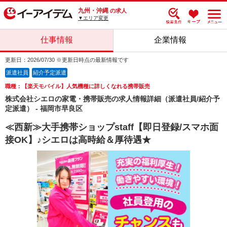
九州・沖縄
の求人
▼エリア変更
仕事情報
企業情報
更新日：2026/07/30 ※更新日時点の最新情報です
派遣社員
紹介予定派遣
職種：【楽天モバイル】人気機種に詳しくなれる携帯販売
株式会社シエロの家電・携帯販売の求人情報詳細（派遣社員/紹介予
定派遣） - 福岡市早良区
≪西新≫大手携帯ショップstaff【即日登録/スマホ面
接OK】♪シエロは高時給＆厚待遇★