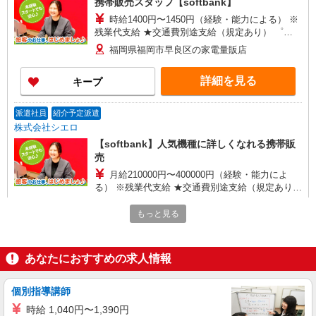
携帯販売スタッフ【softbank】
時給1400円〜1450円（経験・能力による） ※
残業代支給 ★交通費別途支給（規定あり） ゜
+゜・。○。・゜+゜・。○。・゜+゜ 入社祝い金10
福岡県福岡市早良区の家電量販店
万円支給(規定有) お友達を紹介頂くと, インセンテ
ィブ支給(規定有) ★月2回払い・週払い可能（規程
詳細を見る
キープ
有）★ ゜・。○。・゜+゜・。○。・゜+゜
派遣社員
紹介予定派遣
株式会社シエロ
【softbank】人気機種に詳しくなれる携帯販
売
月給210000円〜400000円（経験・能力によ
る） ※残業代支給 ★交通費別途支給（規定あり）
゜+゜・。○。・゜+゜・。○。・゜+゜ 入社祝い金
福岡県福岡市早良区のsoftbankショップ
10万円支給(規定有) お友達を紹介頂くと, インセン
もっと見る
ティブ支給(規定有) ゜・。○。・゜+゜・。
詳細を見る
キープ
○。・゜+゜
あなたにおすすめの求人情報
派遣社員
紹介予定派遣
株式会社シエロ
個別指導講師
人気機種に詳しくなれる携帯販売【docomo】
時給 1,040円〜1,390円