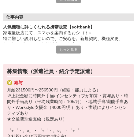
大手キャリアの店舗勤務なので安心・安定！
一度身に着けた知識は、
ずっと先まで役に立ちます！
仕事内容
人気機種に詳しくなれる携帯販売【softbank】
丁寧な研修もあるので、
家電量販店にて、スマホを案内するおシゴト♪
みなさんから働きやすいと好評です♪
特に難しい説明もないので、ご安心を。新規契約、機種変更、
最新アプリ事情やお得なプラン、
各種料金プランのご相談対応・ご提案などをお願いします。
スマホの裏ワザを学べるチャンス♪
もっと見る
初めての方でも安心♪
【選べるお仕事いろいろ】
あなた専属のコーディネーターが親切・丁寧にフォローするので、
￣￣￣￣￣￣￣￣￣￣￣
満足度◎
▼オフィスワーク
募集情報（派遣社員・紹介予定派遣）
事務、経理、データ入力、コールセンター、受付
■携帯やインターネット販売業務
▼工場・製造・軽作業系
給与
docomo(ドコモ)/au(エーユー)・KDDI/softbank(ソフトバンク)など
機械/食品製造・梱包・仕分け・加工・組立・検査
月給231500円〜256500円（経験・能力による）
の大手キャリアから
▼美容系
※上記金額に時間外手当/インセンティブが加算・賞与あり・時
ワイモバイル(Y!mobille)、楽天モバイル、UQなど格安スマホまで幅
眉毛サロンのアイブロウ・ネイリスト・エステ
間外手当あり（平均残業時間：10h/月）・地域手当/職能手当あ
広く紹介可能♪
▼営業・販売
り・Workstyle支援金（4000円/月）あり・実績によりインセン
人気のApple（アップル）店舗もございます！
法人営業・アパレル販売・個別指導塾・人材紹介
ティブあり
▼人気案件も多数♪
★交通費別途支給（規定あり）
短期・期間限定・オープニング・官公庁案件
上場/優良/大手企業など
゜+゜・。○。・゜+゜・。○。・゜+゜
入社祝い金10万円支給(規定有)