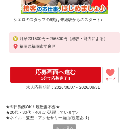
シエロのスタッフの9割は未経験からのスタート♪
月給231500円〜256500円（経験・能力による）
※上記金額に時間外手当/インセンティブが加算・賞
福岡県福岡市早良区
与あり・時間外手当あり（平均残業時間：10h/月）
・地域手当/職能手当あり・Workstyle支援金（4000
円/月）あり・実績によりインセンティブあり
★交通費別途支給（規定あり）
応募画面へ進む
゜+゜・。○。・゜+゜・。○。・゜+゜
1分で応募完了!!
キープ
入社祝い金10万円支給(規定有)
求人応募期間：2026/08/07～2026/08/31
お友達を紹介頂くと,
インセンティブ支給(規定有)
゜・。○。・゜+゜・。○。・゜+゜
★即日勤務OK！履歴書不要★
★20代・30代・40代が活躍しています♪
★ネイル・髪型・アクセサリー自由(規定あり)
もっと見る
シエロのスタッフは9割が未経験スタート。