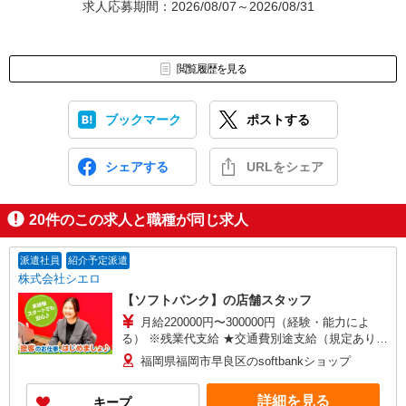
求人応募期間：2026/08/07～2026/08/31
閲覧履歴を見る
ブックマーク
ポストする
シェアする
URLをシェア
20
件のこの求人と職種が同じ求人
派遣社員
紹介予定派遣
株式会社シエロ
【ソフトバンク】の店舗スタッフ
月給220000円〜300000円（経験・能力によ
る） ※残業代支給 ★交通費別途支給（規定あり）
゜+゜・。○。・゜+゜・。○。・゜+゜ 入社祝い金
福岡県福岡市早良区のsoftbankショップ
10万円支給(規定有) お友達を紹介頂くと, インセン
ティブ支給(規定有) ゜・。○。・゜+゜・。
詳細を見る
キープ
○。・゜+゜