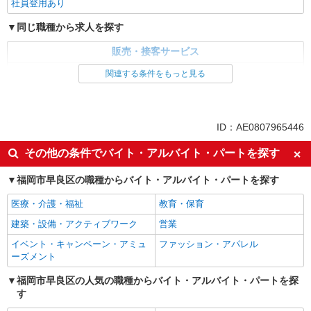
社員登用あり
同じ職種から求人を探す
販売・接客サービス
家電・携帯販売
関連する条件をもっと見る
同じ特徴から求人を探す
未経験歓迎
ミドル（40代～）活躍中
ID：AE0807965446
英語が活かせる
ボーナス・賞与あり
その他の条件でバイト・アルバイト・パートを探す
車通勤OK
交通費支給
福岡市早良区の職種からバイト・アルバイト・パートを探す
社会保険あり
社員登用あり
医療・介護・福祉
教育・保育
建築・設備・アクティブワーク
営業
イベント・キャンペーン・アミュ
ファッション・アパレル
ーズメント
福岡市早良区の人気の職種からバイト・アルバイト・パートを探
す