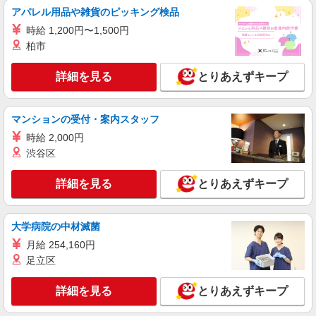
正社員
アパレル用品や雑貨のピッキング検品
ソフトバンク西新店
時給 1,200円〜1,500円
ソフトバンクショップの携帯販売スタッフ
柏市
月給 180,000円 〜 250,000円 試用期間あり 3
ヶ月 ※経験・能力による 【試用期間】月給
詳細を見る
とりあえずキープ
180000 円 〜 250000 円
■ソフトバンク西新店 福岡県 福岡市早良区 西
新4丁目 9‐39
マンションの受付・案内スタッフ
詳細を見る
キープ
時給 2,000円
渋谷区
正社員
ソフトバンク次郎丸店
詳細を見る
とりあえずキープ
【店長職】ソフトバンクショップの携帯販売ス
タッフ
大学病院の中材滅菌
月給 245,000円 〜 312,000円 試用期間あり 6
ヶ月 月給25万円以上 ※経験・能力による 【試用
月給 254,160円
期間】月給 245000 円 〜 312000 円
■ソフトバンク次郎丸店 福岡県 福岡市早良区
足立区
次郎丸3丁目 2‐39
詳細を見る
とりあえずキープ
詳細を見る
キープ