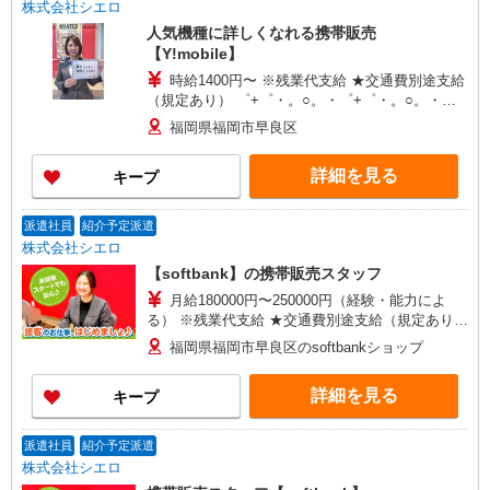
株式会社シエロ
人気機種に詳しくなれる携帯販売
【Y!mobile】
時給1400円〜 ※残業代支給 ★交通費別途支給
（規定あり） ゜+゜・。○。・゜+゜・。○。・゜
+゜ 入社祝い金10万円支給(規定有) お友達を紹介
福岡県福岡市早良区
頂くと, インセンティブ支給(規定有) ★月2回払
い・週払い可能（規程有）★ ゜・。○。・゜
詳細を見る
キープ
+゜・。○。・゜+゜
派遣社員
紹介予定派遣
株式会社シエロ
【softbank】の携帯販売スタッフ
月給180000円〜250000円（経験・能力によ
る） ※残業代支給 ★交通費別途支給（規定あり）
゜+゜・。○。・゜+゜・。○。・゜+゜ 入社祝い金
福岡県福岡市早良区のsoftbankショップ
10万円支給(規定有) お友達を紹介頂くと, インセン
ティブ支給(規定有) ゜・。○。・゜+゜・。
詳細を見る
キープ
○。・゜+゜
派遣社員
紹介予定派遣
株式会社シエロ