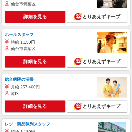
時給1400円〜1600円（経験・能力による） ※
仙台市青葉区
残業代支給 ★交通費別途支給（規定あり） ゜
+゜・。○。・゜+゜・。○。・゜+゜ 入社祝い金10
福岡県福岡市早良区の家電量販店
万円支給(規定有) お友達を紹介頂くと, インセンテ
詳細を見る
とりあえずキープ
ィブ支給(規定有) ★月2回払い・週払い可能（規程
詳細を見る
キープ
有）★ ゜・。○。・゜+゜・。○。・゜+゜
ホールスタッフ
派遣社員
紹介予定派遣
時給 1,150円
株式会社シエロ
仙台市青葉区
スマホ携帯販売【ソフトバンク】
時給1400円〜1450円（経験・能力による） ※
詳細を見る
とりあえずキープ
残業代支給 ★交通費別途支給（規定あり） ゜
+゜・。○。・゜+゜・。○。・゜+゜ 入社祝い金10
福岡県福岡市早良区の家電量販店
万円支給(規定有) お友達を紹介頂くと, インセンテ
総合病院の清掃
ィブ支給(規定有) ★月2回払い・週払い可能（規程
詳細を見る
キープ
有）★ ゜・。○。・゜+゜・。○。・゜+゜
月給 257,400円
港区
派遣社員
紹介予定派遣
株式会社シエロ
詳細を見る
とりあえずキープ
【楽天モバイル】の店舗スタッフ
月給：256500円〜319150円 ＋賞与年2回＋イ
レジ・商品陳列スタッフ
ンセンティブ ※経験・能力による ※残業代支給
★交通費別途支給（規定あり） ゜+゜・。○。・゜
福岡県福岡市早良区の楽天モバイルショップ
時給 1,180円