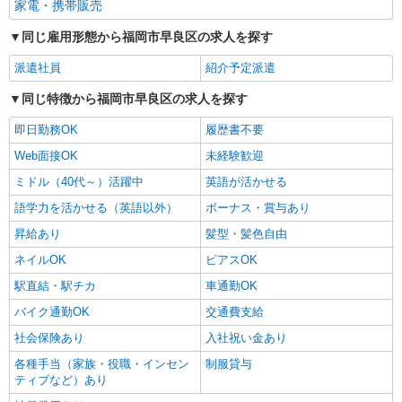
家電・携帯販売
同じ雇用形態から福岡市早良区の求人を探す
派遣社員
紹介予定派遣
同じ特徴から福岡市早良区の求人を探す
即日勤務OK
履歴書不要
Web面接OK
未経験歓迎
ミドル（40代～）活躍中
英語が活かせる
語学力を活かせる（英語以外）
ボーナス・賞与あり
昇給あり
髪型・髪色自由
ネイルOK
ピアスOK
駅直結・駅チカ
車通勤OK
バイク通勤OK
交通費支給
社会保険あり
入社祝い金あり
各種手当（家族・役職・インセン
制服貸与
ティブなど）あり