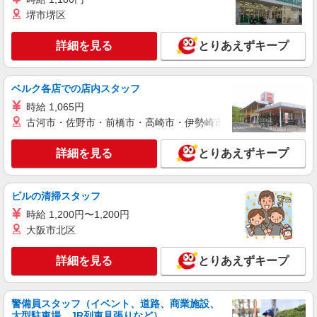
+゜・。○。・゜+゜ 入社祝い金10万円支給(規定
堺市堺区
有) お友達を紹介頂くと, インセンティブ支給(規定
詳細を見る
キープ
有) ゜・。○。・゜+゜・。○。・゜+゜
詳細を見る
とりあえずキープ
派遣社員
紹介予定派遣
株式会社シエロ
ベルク各店での店内スタッフ
【楽天モバイル】人気機種に詳しくなれる携帯
販売
時給 1,065円
古河市・佐野市・前橋市・高崎市・伊勢崎市・太田市・館林市・
時給1650円〜1850円（経験・能力による） ※
残業代支給 ★交通費別途支給（規定あり） ゜
+゜・。○。・゜+゜・。○。・゜+゜ 入社祝い金10
詳細を見る
とりあえずキープ
福岡県福岡市早良区の楽天モバイルショップ
万円支給(規定有) お友達を紹介頂くと, インセンテ
ィブ支給(規定有) ★月2回払い・週払い可能（規程
詳細を見る
キープ
有）★ ゜・。○。・゜+゜・。○。・゜+゜
ビルの清掃スタッフ
時給 1,200円〜1,200円
派遣社員
紹介予定派遣
大阪市北区
株式会社シエロ
【au】人気機種に詳しくなれる携帯販売
詳細を見る
とりあえずキープ
時給1400円〜 ※要普通自動車第一種免許 ※残
業代支給 ★交通費別途支給（規定あり） ゜
+゜・。○。・゜+゜・。○。・゜+゜ 入社祝い金10
福岡県福岡市早良区のauショップ
警備員スタッフ（イベント、道路、商業施設、
万円支給(規定有) お友達を紹介頂くと, インセンテ
大型駐車場、JR列車見張りなど）
ィブ支給(規定有) ★月2回払い・週払い可能（規程