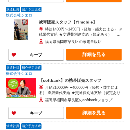
インセンティブ支給(規定有) ゜・。○。・゜
+゜・。○。・゜+゜
派遣社員
紹介予定派遣
株式会社シエロ
携帯販売スタッフ【Y!mobile】
時給1400円〜1450円（経験・能力による） ※
残業代支給 ★交通費別途支給（規定あり） ゜
+゜・。○。・゜+゜・。○。・゜+゜ 入社祝い金10
福岡県福岡市早良区の家電量販店
万円支給(規定有) お友達を紹介頂くと, インセンテ
ィブ支給(規定有) ★月2回払い・週払い可能（規程
詳細を見る
キープ
有）★ ゜・。○。・゜+゜・。○。・゜+゜
派遣社員
紹介予定派遣
株式会社シエロ
【softbank】の携帯販売スタッフ
月給210000円〜400000円（経験・能力によ
る） ※残業代支給 ★交通費別途支給（規定あり）
゜+゜・。○。・゜+゜・。○。・゜+゜ 入社祝い金
福岡県福岡市早良区のsoftbankショップ
10万円支給(規定有) お友達を紹介頂くと, インセン
ティブ支給(規定有) ゜・。○。・゜+゜・。
詳細を見る
キープ
○。・゜+゜
派遣社員
紹介予定派遣