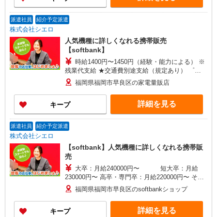
派遣社員
紹介予定派遣
株式会社シエロ
人気機種に詳しくなれる携帯販売
【softbank】
時給1400円〜1450円（経験・能力による） ※
残業代支給 ★交通費別途支給（規定あり） ゜
+゜・。○。・゜+゜・。○。・゜+゜ 入社祝い金10
福岡県福岡市早良区の家電量販店
万円支給(規定有) お友達を紹介頂くと, インセンテ
ィブ支給(規定有) ★月2回払い・週払い可能（規程
詳細を見る
キープ
有）★ ゜・。○。・゜+゜・。○。・゜+゜
派遣社員
紹介予定派遣
株式会社シエロ
【softbank】人気機種に詳しくなれる携帯販
売
大卒：月給240000円〜 短大卒：月給
230000円〜 高卒・専門卒：月給220000円〜 その
他・交通費当社規定・達成手当・役職手当・アド
福岡県福岡市早良区のsoftbankショップ
バイザー手当・その他手当有・賞与年2回 ※残業
代支給 ゜+゜・。○。・゜+゜・。○。・゜+゜ 入
詳細を見る
キープ
社祝い金10万円支給(規定有) お友達を紹介頂くと,