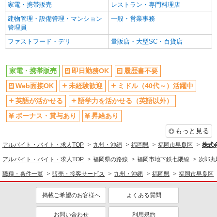
家電・携帯販売
レストラン・専門料理店
建物管理・設備管理・マンション
一般・営業事務
管理員
ファストフード・デリ
量販店・大型SC・百貨店
家電・携帯販売
即日勤務OK
履歴書不要
Web面接OK
未経験歓迎
ミドル（40代～）活躍中
英語が活かせる
語学力を活かせる（英語以外）
ボーナス・賞与あり
昇給あり
もっと見る
アルバイト・バイト・求人TOP
九州・沖縄
福岡県
福岡市早良区
株式
アルバイト・バイト・求人TOP
福岡県の路線
福岡市地下鉄七隈線
次郎丸
職種・条件一覧
販売・接客サービス
九州・沖縄
福岡県
福岡市早良区
掲載ご希望のお客様へ
よくある質問
お問い合わせ
利用規約