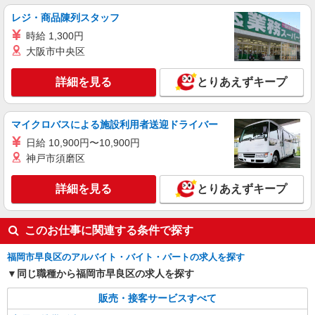
レジ・商品陳列スタッフ
正社員
ソフトバンク野芥店
時給 1,300円
ソフトバンクショップの携帯販売スタッフ
大阪市中央区
月給 210,000円 〜 400,000円 固定残業代:
30,000円 〜 30,000円（20時間相当） ＊時間外手
詳細を見る
とりあえずキープ
当は時間外労働の有無にかかわらず、固定残業代
■ソフトバンク野芥店 福岡県 福岡市早良区 重
として支給し、相当時間を超える時間外労働分は
留2丁目 15‐23
法定どおり追加で支給します。 試用期間なし ※経
マイクロバスによる施設利用者送迎ドライバー
験・能力による
詳細を見る
キープ
日給 10,900円〜10,900円
神戸市須磨区
契約社員
ソフトバンク販売契約社員【福岡市早良区エリア】
詳細を見る
とりあえずキープ
家電量販店内の携帯販売スタッフ
月給 247,340円 〜 247,340円 試用期間なし ※
このお仕事に関連する条件で探す
経験・能力による 【試用期間】時給 0 円 〜 0 円
■ソフトバンク販売契約社員【福岡市早良区エ
福岡市早良区のアルバイト・バイト・パートの求人を探す
リア】 福岡県福岡市早良区
同じ職種から福岡市早良区の求人を探す
詳細を見る
キープ
販売・接客サービスすべて