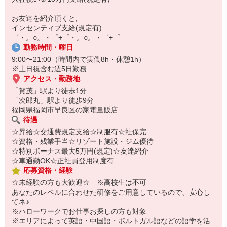
【スマホ面接実施中】
￣￣￣￣￣￣￣￣￣
お友達を紹介頂くと,
自宅に居ながらスマホでカンタン面接OK！
インセンティブ支給(規定有)
オンライン面談なのでスピード対応。
゜・。○。・゜+゜・。○。・゜+゜
勤務時間・曜日
9:00〜21:00（時間内で実働8h・休憩1h）
※土日祝含む週5日勤務
アクセス・勤務地
「賀茂」駅より徒歩1分
「次郎丸」駅より徒歩9分
福岡県福岡市早良区の家電量販店
待遇
☆昇給☆交通費規定支給☆制服有☆社保完
☆資格・残業手当☆リゾート施設・ジム優待
☆特別ボーナス最大5万円(規定)☆友達紹介
☆車通勤OK☆正社員登用制度有
応募資格・経験
☆未経験の方も大歓迎☆ ※高校生は不可
あなたのレベルに合わせた研修をご用意しているので、安心し
てネ♪
※ハローワークでお仕事お探しの方も対象
※エリアによって英語・中国語・ポルトガル語などの語学を活