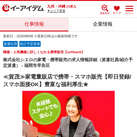
九州・沖縄
の求人
▼エリア変更
仕事情報
企業情報
更新日：2026/08/08 ※更新日時点の最新情報です
派遣社員
紹介予定派遣
職種：人気機種に詳しくなれる携帯販売【softbank】
株式会社シエロの家電・携帯販売の求人情報詳細（派遣社員/紹介予
定派遣） - 福岡市早良区
≪賀茂≫家電量販店で携帯・スマホ販売【即日登録/
スマホ面接OK】豊富な福利厚生★