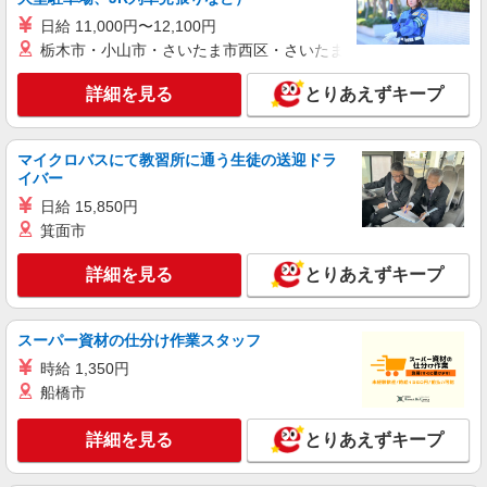
詳細を見る
キープ
有）★ ゜・。○。・゜+゜・。○。・゜+゜
日給 11,000円〜12,100円
栃木市・小山市・さいたま市西区・さいたま市岩槻区・久喜市・
派遣社員
紹介予定派遣
株式会社シエロ
詳細を見る
とりあえずキープ
人気機種に詳しくなれる携帯販売【au】
月給259200円〜300000円（経験・能力によ
マイクロバスにて教習所に通う生徒の送迎ドラ
る） ※残業手当別途支給 ※研修期間6か月・時給
イバー
1500円〜 ★交通費別途支給（規定あり） ゜
福岡県福岡市早良区の家電量販店
+゜・。○。・゜+゜・。○。・゜+゜ 入社祝い金10
日給 15,850円
万円支給(規定有) お友達を紹介頂くと, インセンテ
箕面市
詳細を見る
キープ
ィブ支給(規定有) ゜・。○。・゜+゜・。○。・゜
+゜
詳細を見る
とりあえずキープ
派遣社員
紹介予定派遣
株式会社シエロ
携帯販売スタッフ【softbank】
スーパー資材の仕分け作業スタッフ
時給1400円〜1450円（経験・能力による） ※
時給 1,350円
残業代支給 ★交通費別途支給（規定あり） ゜
船橋市
+゜・。○。・゜+゜・。○。・゜+゜ 入社祝い金10
福岡県福岡市早良区の家電量販店
万円支給(規定有) お友達を紹介頂くと, インセンテ
ィブ支給(規定有) ★月2回払い・週払い可能（規程
詳細を見る
とりあえずキープ
詳細を見る
キープ
有）★ ゜・。○。・゜+゜・。○。・゜+゜