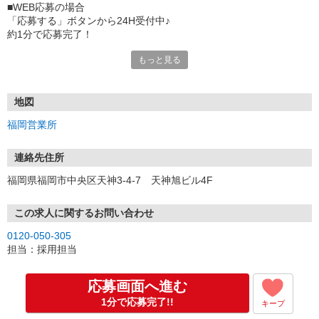
■WEB応募の場合
「応募する」ボタンから24H受付中♪
約1分で応募完了！
もっと見る
■電話応募の場合
電話応募も歓迎！（受付:10:00〜20:00）
土日祝も受付中♪
地図
【選考フロー】
福岡営業所
①応募から3営業日を目安に、メールorお電話でご連絡します。
②面接日時を決定！「0120」から始まる電話番号からご連絡します
★スマホでWEB面接（LINEなど）・出張面接・事務所面接と選べま
連絡先住所
す
福岡県福岡市中央区天神3-4-7 天神旭ビル4F
③面接実施（履歴書不要）
④勤務開始（スタート日は応相談）
※ご希望があれば、職場見学の調整もOKです！
この求人に関するお問い合わせ
0120-050-305
お気軽にご応募ください♪
担当：採用担当
応募画面へ進む
1分で応募完了!!
キープ