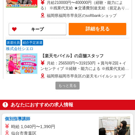
月給210000円〜400000円（経験・能力によ
る） ※残業代支給 ★交通費別途支給（規定あり）
゜+゜・。○。・゜+゜・。○。・゜+゜ 入社祝い金
福岡県福岡市早良区のsoftbankショップ
10万円支給(規定有) お友達を紹介頂くと, インセン
ティブ支給(規定有) ゜・。○。・゜+゜・。
詳細を見る
キープ
○。・゜+゜
派遣社員
紹介予定派遣
株式会社シエロ
【楽天モバイル】の店舗スタッフ
月給：256500円〜319150円 ＋賞与年2回＋イ
ンセンティブ ※経験・能力による ※残業代支給
★交通費別途支給（規定あり） ゜+゜・。○。・゜
福岡県福岡市早良区の楽天モバイルショップ
+゜・。○。・゜+゜ 入社祝い金10万円支給(規定
有) お友達を紹介頂くと, インセンティブ支給(規定
もっと見る
詳細を見る
キープ
有) ゜・。○。・゜+゜・。○。・゜+゜
派遣社員
紹介予定派遣
あなたにおすすめの求人情報
株式会社シエロ
携帯販売スタッフ【softbank】
個別指導講師
時給1400円〜1450円（経験・能力による） ※
時給 1,040円〜1,390円
残業代支給 ★交通費別途支給（規定あり） ゜
仙台市青葉区
+゜・。○。・゜+゜・。○。・゜+゜ 入社祝い金10