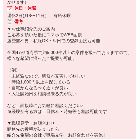
かせます♪
休日・休暇
週休2日(月8〜11日）、有給休暇
備考
▼お仕事紹介先のご案内
ご応募を頂いた後にスマホでWEB面接！
履歴書不要・私服OK・即日での登録面接も可能
全国47都道府県で約5,000件以上の案件を扱っておりますので、
様々な希望に沿ったご提案が可能。
〈例〉
・未経験なので、研修が充実して欲しい
・時給1,600円以上を探している
・自宅からなるべく近くが良い
・入社開始日を相談出来る先が良い
など、面接時にお気軽に相談ください♪
※経験が有る方は土日休み・時短等も相談可能です
▼職場見学・お顔合わせ
勤務先の希望が決まったら
紹介先希望の会社で職場見学・お顔合わせを実施！