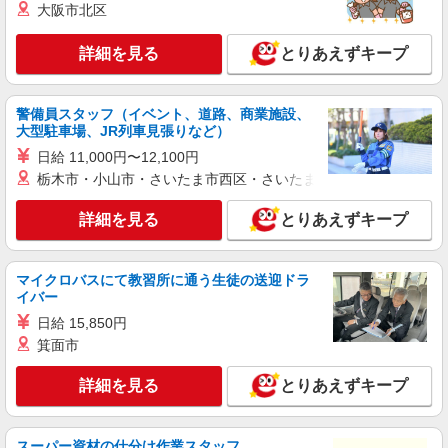
大阪市北区
派遣社員
紹介予定派遣
詳細を見る
とりあえずキープ
株式会社シエロ
【softbank】人気機種に詳しくなれる携帯販
売
警備員スタッフ（イベント、道路、商業施設、
大卒：月給240000円〜 短大卒：月給
大型駐車場、JR列車見張りなど）
230000円〜 高卒・専門卒：月給220000円〜 その
日給 11,000円〜12,100円
他・交通費当社規定・達成手当・役職手当・アド
福岡県福岡市早良区のsoftbankショップ
栃木市・小山市・さいたま市西区・さいたま市岩槻区・久喜市・
バイザー手当・その他手当有・賞与年2回 ※残業
代支給 ゜+゜・。○。・゜+゜・。○。・゜+゜ 入
詳細を見る
キープ
詳細を見る
社祝い金10万円支給(規定有) お友達を紹介頂くと,
とりあえずキープ
インセンティブ支給(規定有) ゜・。○。・゜
+゜・。○。・゜+゜
派遣社員
紹介予定派遣
マイクロバスにて教習所に通う生徒の送迎ドラ
株式会社シエロ
イバー
スマホ携帯販売【ソフトバンク】
日給 15,850円
時給1400円〜1450円（経験・能力による） ※
箕面市
残業代支給 ★交通費別途支給（規定あり） ゜
+゜・。○。・゜+゜・。○。・゜+゜ 入社祝い金10
福岡県福岡市早良区の家電量販店
万円支給(規定有) お友達を紹介頂くと, インセンテ
詳細を見る
とりあえずキープ
ィブ支給(規定有) ★月2回払い・週払い可能（規程
詳細を見る
キープ
有）★ ゜・。○。・゜+゜・。○。・゜+゜
スーパー資材の仕分け作業スタッフ