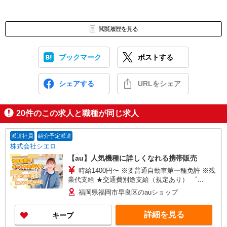
閲覧履歴を見る
ブックマーク
ポストする
シェアする
URLをシェア
20
件のこの求人と職種が同じ求人
派遣社員
紹介予定派遣
株式会社シエロ
【au】人気機種に詳しくなれる携帯販売
時給1400円〜 ※要普通自動車第一種免許 ※残
業代支給 ★交通費別途支給（規定あり） ゜
+゜・。○。・゜+゜・。○。・゜+゜ 入社祝い金10
福岡県福岡市早良区のauショップ
万円支給(規定有) お友達を紹介頂くと, インセンテ
ィブ支給(規定有) ★月2回払い・週払い可能（規程
詳細を見る
キープ
有）★ ゜・。○。・゜+゜・。○。・゜+゜