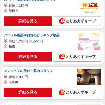
正社員
時給 1,350円
ソフトバンク原中学校前店
船橋市
ソフトバンクショップの携帯販売スタッフ
月給 210,000円 〜 400,000円 固定残業代:
詳細を見る
とりあえずキープ
30,000円 〜 30,000円（20時間相当） ＊時間外手
当は時間外労働の有無にかかわらず、固定残業代
■ソフトバンク原中学校前店 福岡県 福岡市早
として支給し、相当時間を超える時間外労働分は
良区 原6丁目 9番13号
アパレル用品や雑貨のピッキング検品
法定どおり追加で支給します。 試用期間なし ※経
験・能力による
時給 1,200円〜1,500円
詳細を見る
キープ
柏市
正社員
詳細を見る
とりあえずキープ
ソフトバンク西新店
ソフトバンクショップの携帯販売スタッフ
マンションの受付・案内スタッフ
月給 180,000円 〜 250,000円 試用期間あり 3
ヶ月 ※経験・能力による 【試用期間】月給
時給 2,000円
180000 円 〜 250000 円
■ソフトバンク西新店 福岡県 福岡市早良区 西
渋谷区
新4丁目 9‐39
詳細を見る
とりあえずキープ
詳細を見る
キープ