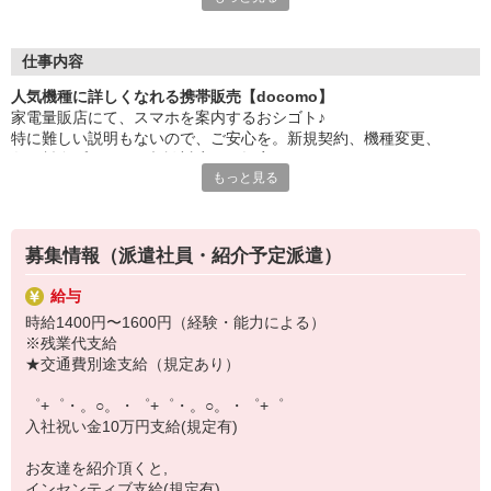
大手キャリアの店舗勤務なので安心・安定！
一度身に着けた知識は、
ずっと先まで役に立ちます！
仕事内容
人気機種に詳しくなれる携帯販売【docomo】
丁寧な研修もあるので、
家電量販店にて、スマホを案内するおシゴト♪
みなさんから働きやすいと好評です♪
特に難しい説明もないので、ご安心を。新規契約、機種変更、
最新アプリ事情やお得なプラン、
各種料金プランのご相談対応・ご提案などをお願いします。
スマホの裏ワザを学べるチャンス♪
もっと見る
初めての方でも安心♪
【選べるお仕事いろいろ】
あなた専属のコーディネーターが親切・丁寧にフォローするので、
￣￣￣￣￣￣￣￣￣￣￣
満足度◎
▼オフィスワーク
募集情報（派遣社員・紹介予定派遣）
事務、経理、データ入力、コールセンター、受付
■携帯やインターネット販売業務
▼工場・製造・軽作業系
給与
docomo(ドコモ)/au(エーユー)・KDDI/softbank(ソフトバンク)など
機械/食品製造・梱包・仕分け・加工・組立・検査
時給1400円〜1600円（経験・能力による）
の大手キャリアから
▼美容系
※残業代支給
ワイモバイル(Y!mobille)、楽天モバイル、UQなど格安スマホまで幅
眉毛サロンのアイブロウ・ネイリスト・エステ
★交通費別途支給（規定あり）
広く紹介可能♪
▼営業・販売
人気のApple（アップル）店舗もございます！
法人営業・アパレル販売・個別指導塾・人材紹介
゜+゜・。○。・゜+゜・。○。・゜+゜
▼人気案件も多数♪
入社祝い金10万円支給(規定有)
短期・期間限定・オープニング・官公庁案件
上場/優良/大手企業など
お友達を紹介頂くと,
インセンティブ支給(規定有)