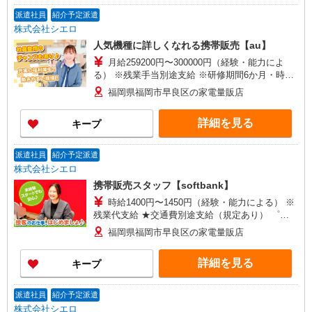
派遣社員
紹介予定派遣
株式会社シエロ
人気機種に詳しくなれる携帯販売【au】
月給259200円〜300000円（経験・能力によ
る） ※残業手当別途支給 ※研修期間6か月・時給
1500円〜 ★交通費別途支給（規定あり） ゜
福岡県福岡市早良区の家電量販店
+゜・。○。・゜+゜・。○。・゜+゜ 入社祝い金10
万円支給(規定有) お友達を紹介頂くと, インセンテ
詳細を見る
キープ
ィブ支給(規定有) ゜・。○。・゜+゜・。○。・゜
+゜
派遣社員
紹介予定派遣
株式会社シエロ
携帯販売スタッフ【softbank】
時給1400円〜1450円（経験・能力による） ※
残業代支給 ★交通費別途支給（規定あり） ゜
+゜・。○。・゜+゜・。○。・゜+゜ 入社祝い金10
福岡県福岡市早良区の家電量販店
万円支給(規定有) お友達を紹介頂くと, インセンテ
ィブ支給(規定有) ★月2回払い・週払い可能（規程
詳細を見る
キープ
有）★ ゜・。○。・゜+゜・。○。・゜+゜
派遣社員
紹介予定派遣
株式会社シエロ