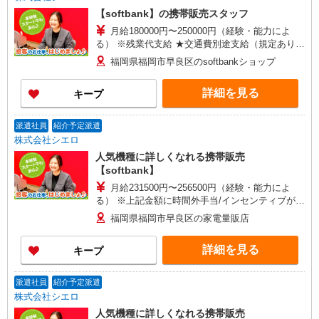
【softbank】の携帯販売スタッフ
月給180000円〜250000円（経験・能力によ
る） ※残業代支給 ★交通費別途支給（規定あり）
゜+゜・。○。・゜+゜・。○。・゜+゜ 入社祝い金
福岡県福岡市早良区のsoftbankショップ
10万円支給(規定有) お友達を紹介頂くと, インセン
ティブ支給(規定有) ゜・。○。・゜+゜・。
詳細を見る
キープ
○。・゜+゜
派遣社員
紹介予定派遣
株式会社シエロ
人気機種に詳しくなれる携帯販売
【softbank】
月給231500円〜256500円（経験・能力によ
る） ※上記金額に時間外手当/インセンティブが加
算・賞与あり・時間外手当あり（平均残業時間：
福岡県福岡市早良区の家電量販店
10h/月）・地域手当/職能手当あり・Workstyle支
援金（4000円/月）あり・実績によりインセンティ
詳細を見る
キープ
ブあり ★交通費別途支給（規定あり） ゜+゜・。
○。・゜+゜・。○。・゜+゜ 入社祝い金10万円支
給(規定有) お友達を紹介頂くと, インセンティブ支
派遣社員
紹介予定派遣
給(規定有) ゜・。○。・゜+゜・。○。・゜+゜
株式会社シエロ
人気機種に詳しくなれる携帯販売