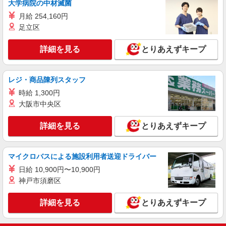
大学病院の中材滅菌
正社員
ソフトバンク原弥生店
月給 254,160円
ソフトバンクショップの携帯販売スタッフ
足立区
月給 220,000円 〜 300,000円 固定残業代:
35,000円 〜 40,000円（20時間相当） ＊時間外手
詳細を見る
とりあえずキープ
当は時間外労働の有無にかかわらず、固定残業代
■ソフトバンク原弥生店 福岡県 福岡市早良区
として支給し、相当時間を超える時間外労働分は
原1丁目 29‐31
法定どおり追加で支給します。 試用期間あり 3ヶ
レジ・商品陳列スタッフ
月 ※経験・能力による 【試用期間】月給 220000
詳細を見る
キープ
円 〜 240000 円
時給 1,300円
大阪市中央区
正社員
ソフトバンク次郎丸店
詳細を見る
とりあえずキープ
ソフトバンクショップの携帯販売スタッフ
月給 207,900円 〜 249,000円 固定残業代:
マイクロバスによる施設利用者送迎ドライバー
20,900円 〜 25,000円（15時間相当） ＊＿ 試用期
間あり 6ヶ月 月給25万円以上 ※経験・能力による
■ソフトバンク次郎丸店 福岡県 福岡市早良区
日給 10,900円〜10,900円
【試用期間】月給 207900 円 〜 249000 円
次郎丸3丁目 2‐39
神戸市須磨区
詳細を見る
キープ
詳細を見る
とりあえずキープ