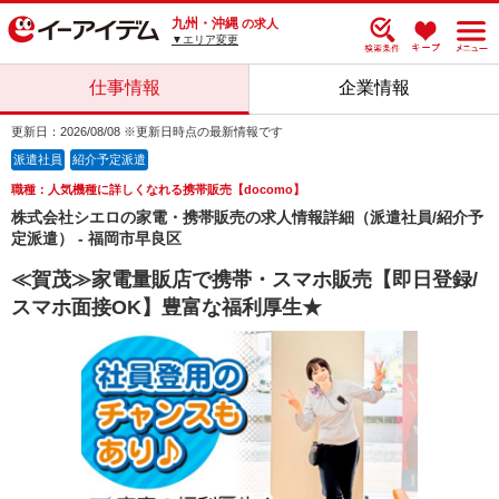
九州・沖縄
の求人
▼エリア変更
仕事情報
企業情報
更新日：2026/08/08 ※更新日時点の最新情報です
派遣社員
紹介予定派遣
職種：人気機種に詳しくなれる携帯販売【docomo】
株式会社シエロの家電・携帯販売の求人情報詳細（派遣社員/紹介予
定派遣） - 福岡市早良区
≪賀茂≫家電量販店で携帯・スマホ販売【即日登録/
スマホ面接OK】豊富な福利厚生★