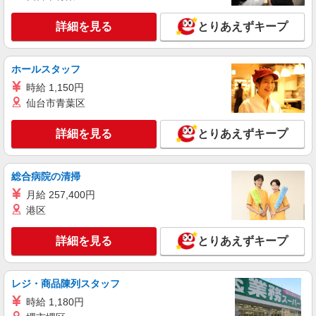
福岡県福岡市早良区の家電量販店
万円支給(規定有) お友達を紹介頂くと, インセンテ
ィブ支給(規定有) ★月2回払い・週払い可能（規程
詳細を見る
とりあえずキープ
詳細を見る
キープ
有）★ ゜・。○。・゜+゜・。○。・゜+゜
派遣社員
紹介予定派遣
ホールスタッフ
株式会社シエロ
時給 1,150円
【ソフトバンク】の店舗スタッフ
仙台市青葉区
月給220000円〜300000円（経験・能力によ
る） ※残業代支給 ★交通費別途支給（規定あり）
詳細を見る
とりあえずキープ
゜+゜・。○。・゜+゜・。○。・゜+゜ 入社祝い金
福岡県福岡市早良区のsoftbankショップ
10万円支給(規定有) お友達を紹介頂くと, インセン
ティブ支給(規定有) ゜・。○。・゜+゜・。
総合病院の清掃
詳細を見る
キープ
○。・゜+゜
月給 257,400円
派遣社員
港区
紹介予定派遣
株式会社シエロ
【softbank】の携帯販売スタッフ
詳細を見る
とりあえずキープ
月給210000円〜400000円（経験・能力によ
る） ※残業代支給 ★交通費別途支給（規定あり）
゜+゜・。○。・゜+゜・。○。・゜+゜ 入社祝い金
レジ・商品陳列スタッフ
福岡県福岡市早良区のsoftbankショップ
10万円支給(規定有) お友達を紹介頂くと, インセン
時給 1,180円
ティブ支給(規定有) ゜・。○。・゜+゜・。