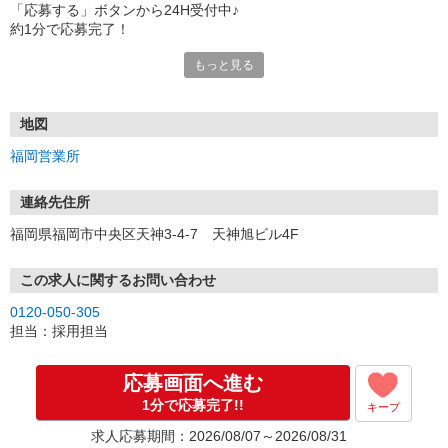
「応募する」ボタンから24H受付中♪
約1分で応募完了！
もっと見る
■電話応募の場合
電話応募も歓迎！（受付:10:00〜20:00）
土日祝も受付中♪
地図
【選考フロー】
福岡営業所
①応募から3営業日を目安に、メールorお電話でご連絡します。
②面接日時を決定！「0120」から始まる電話番号からご連絡します
★スマホでWEB面接（LINEなど）・出張面接・事務所面接と選べま
連絡先住所
す
福岡県福岡市中央区天神3-4-7 天神旭ビル4F
③面接実施（履歴書不要）
④勤務開始（スタート日は応相談）
※ご希望があれば、職場見学の調整もOKです！
この求人に関するお問い合わせ
0120-050-305
お気軽にご応募ください♪
担当：採用担当
応募画面へ進む
1分で応募完了!!
キープ
求人応募期間：2026/08/07～2026/08/31