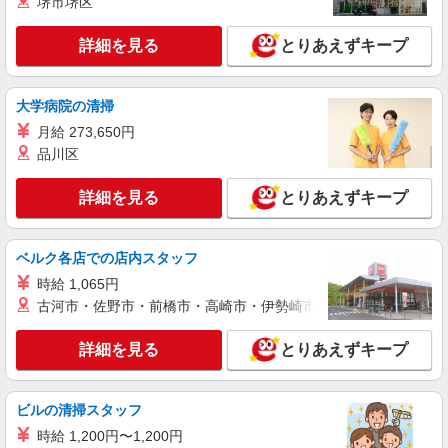
堺市堺区
詳細を見る
キープ
○。・゜+゜
詳細を見る
とりあえずキープ
派遣社員
紹介予定派遣
株式会社シエロ
人気機種に詳しくなれる携帯販売
大学病院の清掃
【Y!mobile】
月給 273,650円
時給1400円〜 ※残業代支給 ★交通費別途支給
品川区
（規定あり） ゜+゜・。○。・゜+゜・。○。・゜
+゜ 入社祝い金10万円支給(規定有) お友達を紹介
福岡県福岡市早良区
頂くと, インセンティブ支給(規定有) ★月2回払
詳細を見る
とりあえずキープ
い・週払い可能（規程有）★ ゜・。○。・゜
詳細を見る
キープ
+゜・。○。・゜+゜
ベルク各店での店内スタッフ
派遣社員
紹介予定派遣
時給 1,065円
株式会社シエロ
古河市・佐野市・前橋市・高崎市・伊勢崎市・太田市・館林市・
【楽天モバイル】人気機種に詳しくなれる携帯
販売
詳細を見る
とりあえずキープ
時給1650円〜1850円（経験・能力による） ※
残業代支給 ★交通費別途支給（規定あり） ゜
+゜・。○。・゜+゜・。○。・゜+゜ 入社祝い金10
福岡県福岡市早良区の楽天モバイルショップ
ビルの清掃スタッフ
万円支給(規定有) お友達を紹介頂くと, インセンテ
ィブ支給(規定有) ★月2回払い・週払い可能（規程
時給 1,200円〜1,200円
詳細を見る
キープ
有）★ ゜・。○。・゜+゜・。○。・゜+゜