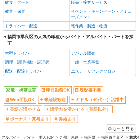
社員登用あり
飲食・フード
販売・接客サービス
教育・保育
イベント・キャンペーン・アミュ
ーズメント
ドライバー・配達
軽作業・製造・物流
福岡市早良区の人気の職種からバイト・アルバイト・パートを探
す
大型ドライバー
アパレル販売
調理・調理補助・調理師
一般・営業事務
配送・配達ドライバー
エステ・リフレクソロジー
家電・携帯販売
即日勤務OK
履歴書不要
Web面接OK
未経験歓迎
ミドル（40代～）活躍中
英語が活かせる
語学力を活かせる（英語以外）
ボーナス・賞与あり
昇給あり
もっと見る
アルバイト・バイト・求人TOP
九州・沖縄
福岡県
福岡市早良区
株式