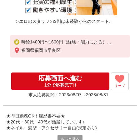
シエロのスタッフの9割は未経験からのスタート♪
時給1400円〜1600円（経験・能力による）
※残業代支給
福岡県福岡市早良区
★交通費別途支給（規定あり）
゜+゜・。○。・゜+゜・。○。・゜+゜
入社祝い金10万円支給(規定有)
応募画面へ進む
お友達を紹介頂くと,
1分で応募完了!!
キープ
インセンティブ支給(規定有)
求人応募期間：2026/08/07～2026/08/31
★月2回払い・週払い可能（規程有）★
゜・。○。・゜+゜・。○。・゜+゜
★即日勤務OK！履歴書不要★
★20代・30代・40代が活躍しています♪
★ネイル・髪型・アクセサリー自由(規定あり)
もっと見る
シエロのスタッフは9割が未経験スタート。