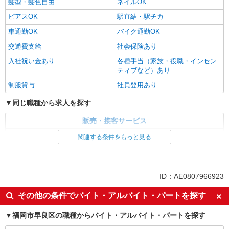
髪型・髪色自由
ネイルOK
ピアスOK
駅直結・駅チカ
車通勤OK
バイク通勤OK
交通費支給
社会保険あり
入社祝い金あり
各種手当（家族・役職・インセン
ティブなど）あり
制服貸与
社員登用あり
同じ職種から求人を探す
販売・接客サービス
家電・携帯販売
関連する条件をもっと見る
同じ特徴から求人を探す
未経験歓迎
ミドル（40代～）活躍中
ID：AE0807966923
英語が活かせる
ボーナス・賞与あり
その他の条件でバイト・アルバイト・パートを探す
日払い
車通勤OK
福岡市早良区の職種からバイト・アルバイト・パートを探す
交通費支給
社会保険あり