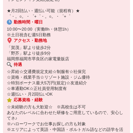
【スマホ面接実施中】
￣￣￣￣￣￣￣￣￣
★月2回払い・週払い可能（規程有）★
自宅に居ながらスマホでカンタン面接OK！
゜・。○。・゜+゜・。○。・゜+゜
オンライン面談なのでスピード対応。
勤務時間・曜日
10:00〜20:00（実働8h・休憩1h）
※土日祝含む週5日勤務
アクセス・勤務地
「賀茂」駅より徒歩2分
「野芥」駅より徒歩9分
福岡県福岡市早良区の家電量販店
待遇
☆昇給☆交通費規定支給☆制服有☆社保完
☆資格・残業手当☆リゾート施設・ジム優待
☆特別ボーナス最大5万円(規定)☆友達紹介
☆車通勤OK☆正社員登用制度有
☆週払い・月2回払いOK
応募資格・経験
☆未経験の方も大歓迎☆ ※高校生は不可
あなたのレベルに合わせた研修をご用意しているので、安心し
てネ♪
※ハローワークでお仕事お探しの方も対象
※エリアによって英語・中国語・ポルトガル語などの語学を活