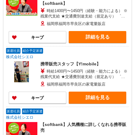
【softbank】
時給1400円〜1450円（経験・能力による） ※
残業代支給 ★交通費別途支給（規定あり） ゜
+゜・。○。・゜+゜・。○。・゜+゜ 入社祝い金10
福岡県福岡市早良区の家電量販店
万円支給(規定有) お友達を紹介頂くと, インセンテ
ィブ支給(規定有) ★月2回払い・週払い可能（規程
詳細を見る
キープ
有）★ ゜・。○。・゜+゜・。○。・゜+゜
派遣社員
紹介予定派遣
株式会社シエロ
携帯販売スタッフ【Y!mobile】
時給1400円〜1450円（経験・能力による） ※
残業代支給 ★交通費別途支給（規定あり） ゜
+゜・。○。・゜+゜・。○。・゜+゜ 入社祝い金10
福岡県福岡市早良区の家電量販店
万円支給(規定有) お友達を紹介頂くと, インセンテ
ィブ支給(規定有) ★月2回払い・週払い可能（規程
詳細を見る
キープ
有）★ ゜・。○。・゜+゜・。○。・゜+゜
派遣社員
紹介予定派遣
株式会社シエロ
【softbank】人気機種に詳しくなれる携帯販
売