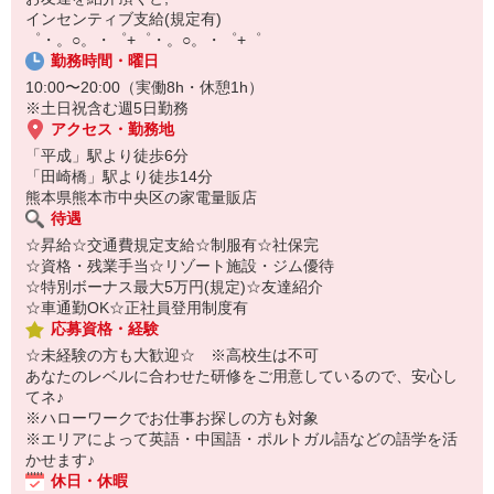
自宅に居ながらスマホでカンタン面接OK！
インセンティブ支給(規定有)
オンライン面談なのでスピード対応。
゜・。○。・゜+゜・。○。・゜+゜
即日登録もOK♪
勤務時間・曜日
10:00〜20:00（実働8h・休憩1h）
気になった方はお気軽にご相談ください！
※土日祝含む週5日勤務
アクセス・勤務地
「平成」駅より徒歩6分
「田崎橋」駅より徒歩14分
熊本県熊本市中央区の家電量販店
待遇
☆昇給☆交通費規定支給☆制服有☆社保完
☆資格・残業手当☆リゾート施設・ジム優待
☆特別ボーナス最大5万円(規定)☆友達紹介
☆車通勤OK☆正社員登用制度有
応募資格・経験
☆未経験の方も大歓迎☆ ※高校生は不可
あなたのレベルに合わせた研修をご用意しているので、安心し
てネ♪
※ハローワークでお仕事お探しの方も対象
※エリアによって英語・中国語・ポルトガル語などの語学を活
かせます♪
休日・休暇