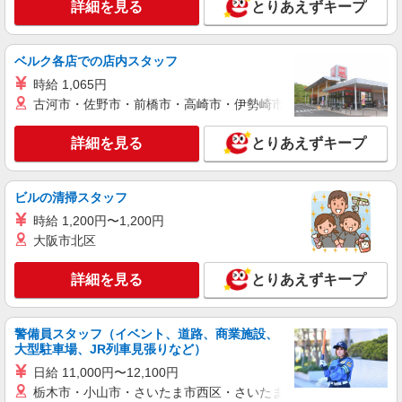
詳細を見る
とりあえずキープ
株式会社シエロ
スマホ携帯販売【エーユー】
月給259200円〜300000円（経験・能力によ
ベルク各店での店内スタッフ
る） ※残業手当別途支給 ※研修期間6か月・時給
時給 1,065円
1500円〜 ★交通費別途支給（規定あり） ゜
熊本県熊本市中央区の家電量販店
+゜・。○。・゜+゜・。○。・゜+゜ 入社祝い金10
古河市・佐野市・前橋市・高崎市・伊勢崎市・太田市・館林市・
万円支給(規定有) お友達を紹介頂くと, インセンテ
詳細を見る
キープ
ィブ支給(規定有) ゜・。○。・゜+゜・。○。・゜
詳細を見る
とりあえずキープ
+゜
紹介予定派遣
株式会社シエロ
ビルの清掃スタッフ
スマホ携帯販売【エーユー】
時給 1,200円〜1,200円
時給 未経験1400円〜 時給 経験者1500円〜 ※
大阪市北区
残業代支給 ★交通費別途支給（規定あり） ゜
+゜・。○。・゜+゜・。○。・゜+゜ 入社祝い金10
熊本県下の家電量販店 ※週単位で勤務地が変
詳細を見る
とりあえずキープ
万円支給(規定有) お友達を紹介頂くと, インセンテ
更となります。
ィブ支給(規定有) ★月2回払い・週払い可能（規程
有）★ ゜・。○。・゜+゜・。○。・゜+゜
詳細を見る
キープ
警備員スタッフ（イベント、道路、商業施設、
大型駐車場、JR列車見張りなど）
紹介予定派遣
日給 11,000円〜12,100円
株式会社シエロ
栃木市・小山市・さいたま市西区・さいたま市岩槻区・久喜市・