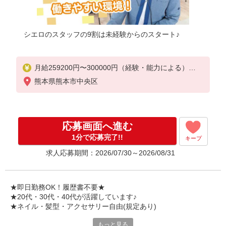
シエロのスタッフの9割は未経験からのスタート♪
月給259200円〜300000円（経験・能力による）
※残業手当別途支給
熊本県熊本市中央区
※研修期間6か月・時給1500円〜
★交通費別途支給（規定あり）
゜+゜・。○。・゜+゜・。○。・゜+゜
応募画面へ進む
入社祝い金10万円支給(規定有)
1分で応募完了!!
キープ
お友達を紹介頂くと,
求人応募期間：2026/07/30～2026/08/31
インセンティブ支給(規定有)
゜・。○。・゜+゜・。○。・゜+゜
★即日勤務OK！履歴書不要★
★20代・30代・40代が活躍しています♪
★ネイル・髪型・アクセサリー自由(規定あり)
もっと見る
各キャリアの新機種が特別価格で購入OK！！