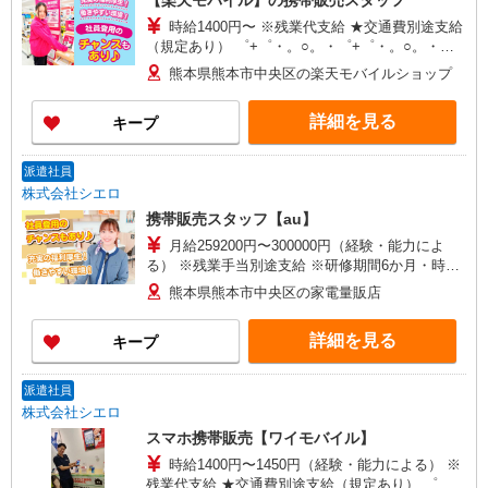
【楽天モバイル】の携帯販売スタッフ
時給1400円〜 ※残業代支給 ★交通費別途支給
（規定あり） ゜+゜・。○。・゜+゜・。○。・゜
+゜ 入社祝い金10万円支給(規定有) お友達を紹介
熊本県熊本市中央区の楽天モバイルショップ
頂くと, インセンティブ支給(規定有) ★月2回払
い・週払い可能（規程有）★ ゜・。○。・゜
詳細を見る
キープ
+゜・。○。・゜+゜
派遣社員
株式会社シエロ
携帯販売スタッフ【au】
月給259200円〜300000円（経験・能力によ
る） ※残業手当別途支給 ※研修期間6か月・時給
1500円〜 ★交通費別途支給（規定あり） ゜
熊本県熊本市中央区の家電量販店
+゜・。○。・゜+゜・。○。・゜+゜ 入社祝い金10
万円支給(規定有) お友達を紹介頂くと, インセンテ
詳細を見る
キープ
ィブ支給(規定有) ゜・。○。・゜+゜・。○。・゜
+゜
派遣社員
株式会社シエロ
スマホ携帯販売【ワイモバイル】
時給1400円〜1450円（経験・能力による） ※
残業代支給 ★交通費別途支給（規定あり） ゜