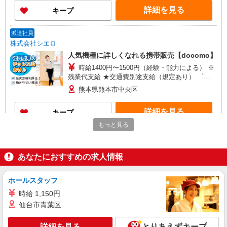
ィブ支給(規定有) ★月2回払い・週払い可能（規程
詳細を見る
キープ
有）★ ゜・。○。・゜+゜・。○。・゜+゜
派遣社員
株式会社シエロ
人気機種に詳しくなれる携帯販売【docomo】
時給1400円〜1500円（経験・能力による） ※
残業代支給 ★交通費別途支給（規定あり） ゜
+゜・。○。・゜+゜・。○。・゜+゜ 入社祝い金10
熊本県熊本市中央区
万円支給(規定有) お友達を紹介頂くと, インセンテ
ィブ支給(規定有) ★月2回払い・週払い可能（規程
詳細を見る
キープ
有）★ ゜・。○。・゜+゜・。○。・゜+゜
もっと見る
派遣社員
株式会社シエロ
あなたにおすすめの求人情報
人気機種に詳しくなれる携帯販売【au】
月給259200円〜300000円（経験・能力によ
る） ※残業手当別途支給 ※研修期間6か月・時給
ホールスタッフ
1500円〜 ★交通費別途支給（規定あり） ゜
熊本県熊本市中央区の家電量販店
時給 1,150円
+゜・。○。・゜+゜・。○。・゜+゜ 入社祝い金10
仙台市青葉区
万円支給(規定有) お友達を紹介頂くと, インセンテ
詳細を見る
キープ
ィブ支給(規定有) ゜・。○。・゜+゜・。○。・゜
+゜
詳細を見る
とりあえずキープ