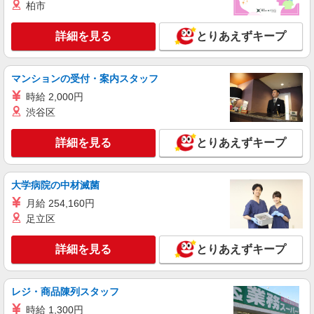
る） ※残業手当別途支給 ※研修期間6か月・時給
柏市
1500円〜 ★交通費別途支給（規定あり） ゜
熊本県熊本市中央区の家電量販店
+゜・。○。・゜+゜・。○。・゜+゜ 入社祝い金10
詳細を見る
とりあえずキープ
万円支給(規定有) お友達を紹介頂くと, インセンテ
詳細を見る
キープ
ィブ支給(規定有) ゜・。○。・゜+゜・。○。・゜
+゜
マンションの受付・案内スタッフ
紹介予定派遣
時給 2,000円
株式会社シエロ
渋谷区
スマホ携帯販売【ワイモバイル】
時給1400円〜1450円（経験・能力による） ※
詳細を見る
とりあえずキープ
残業代支給 ★交通費別途支給（規定あり） ゜
+゜・。○。・゜+゜・。○。・゜+゜ 入社祝い金10
熊本県熊本市中央区の家電量販店
万円支給(規定有) お友達を紹介頂くと, インセンテ
ィブ支給(規定有) ★月2回払い・週払い可能（規程
大学病院の中材滅菌
詳細を見る
キープ
有）★ ゜・。○。・゜+゜・。○。・゜+゜
月給 254,160円
足立区
紹介予定派遣
株式会社シエロ
詳細を見る
とりあえずキープ
【docomo】の携帯販売スタッフ
時給1300円〜1400円（経験・能力による） ※
残業代支給 ★交通費別途支給（規定あり） ゜
レジ・商品陳列スタッフ
+゜・。○。・゜+゜・。○。・゜+゜ 入社祝い金10
熊本県熊本市中央区のdocomoショップ
時給 1,300円
万円支給(規定有) お友達を紹介頂くと, インセンテ