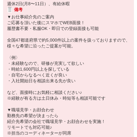
週休2日(月8〜11日）、有給休暇
備考
▼お仕事紹介先のご案内
ご応募を頂いた後にスマホでWEB面接！
履歴書不要・私服OK・即日での登録面接も可能
全国47都道府県で約5,000件以上の案件を扱っておりますので、
様々な希望に沿ったご提案が可能。
〈例〉
・未経験なので、研修が充実して欲しい
・時給1,600円以上を探している
・自宅からなるべく近くが良い
・入社開始日を相談出来る先が良い
など、面接時にお気軽に相談ください♪
※経験が有る方は土日休み・時短等も相談可能です
▼職場見学・お顔合わせ
勤務先の希望が決まったら
紹介先希望の会社で職場見学・お顔合わせを実施！
リモートでも対応可能♪
※担当のコーディネーターが同席