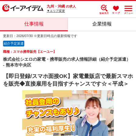
九州・沖縄
の求人
▼エリア変更
仕事情報
企業情報
更新日：2026/07/30 ※更新日時点の最新情報です
紹介予定派遣
職種：スマホ携帯販売【エーユー】
株式会社シエロの家電・携帯販売の求人情報詳細（紹介予定派遣）
- 熊本市中央区
【即日登録/スマホ面接OK】家電量販店で最新スマホ
を販売◆直接雇用を目指すチャンスです☆＜平成＞