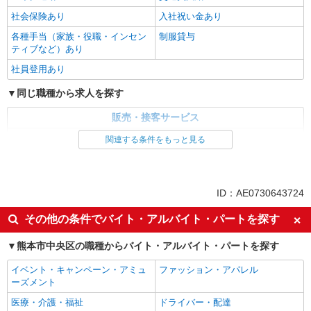
社会保険あり
入社祝い金あり
各種手当（家族・役職・インセン
制服貸与
ティブなど）あり
社員登用あり
同じ職種から求人を探す
販売・接客サービス
家電・携帯販売
関連する条件をもっと見る
同じ特徴から求人を探す
未経験歓迎
ミドル（40代～）活躍中
ID：AE0730643724
英語が活かせる
ボーナス・賞与あり
その他の条件でバイト・アルバイト・パートを探す
車通勤OK
交通費支給
熊本市中央区の職種からバイト・アルバイト・パートを探す
社会保険あり
社員登用あり
イベント・キャンペーン・アミュ
ファッション・アパレル
ーズメント
医療・介護・福祉
ドライバー・配達