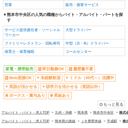
営業
販売・接客サービス
熊本市中央区の人気の職種からバイト・アルバイト・パートを探
す
サービス提供責任者・ソーシャル
大型ドライバー
ワーカー
ファミリーレストラン・回転寿司
中型（2t・4t）ドライバー
保育士・保育補助
コールセンター
家電・携帯販売
即日勤務OK
履歴書不要
Web面接OK
未経験歓迎
ミドル（40代～）活躍中
英語が活かせる
語学力を活かせる（英語以外）
ボーナス・賞与あり
昇給あり
もっと見る
アルバイト・バイト・求人TOP
九州・沖縄
熊本県
熊本市中央区
株式
アルバイト・バイト・求人TOP
熊本県の路線
ＪＲ豊肥本線
平成駅
株