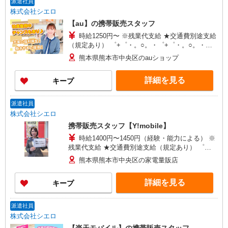
派遣社員
株式会社シエロ
【au】の携帯販売スタッフ
時給1250円〜 ※残業代支給 ★交通費別途支給
（規定あり） ゜+゜・。○。・゜+゜・。○。・゜
+゜ 入社祝い金10万円支給(規定有) お友達を紹介
熊本県熊本市中央区のauショップ
頂くと, インセンティブ支給(規定有) ★月2回払
い・週払い可能（規程有）★ ゜・。○。・゜
詳細を見る
キープ
+゜・。○。・゜+゜
派遣社員
株式会社シエロ
携帯販売スタッフ【Y!mobile】
時給1400円〜1450円（経験・能力による） ※
残業代支給 ★交通費別途支給（規定あり） ゜
+゜・。○。・゜+゜・。○。・゜+゜ 入社祝い金10
熊本県熊本市中央区の家電量販店
万円支給(規定有) お友達を紹介頂くと, インセンテ
ィブ支給(規定有) ★月2回払い・週払い可能（規程
詳細を見る
キープ
有）★ ゜・。○。・゜+゜・。○。・゜+゜
派遣社員
株式会社シエロ