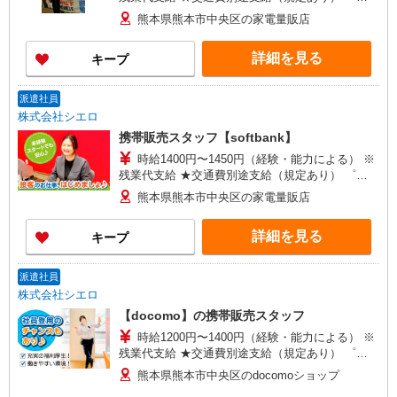
+゜・。○。・゜+゜・。○。・゜+゜ 入社祝い金10
熊本県熊本市中央区の家電量販店
万円支給(規定有) お友達を紹介頂くと, インセンテ
ィブ支給(規定有) ★月2回払い・週払い可能（規程
詳細を見る
キープ
有）★ ゜・。○。・゜+゜・。○。・゜+゜
派遣社員
株式会社シエロ
携帯販売スタッフ【softbank】
時給1400円〜1450円（経験・能力による） ※
残業代支給 ★交通費別途支給（規定あり） ゜
+゜・。○。・゜+゜・。○。・゜+゜ 入社祝い金10
熊本県熊本市中央区の家電量販店
万円支給(規定有) お友達を紹介頂くと, インセンテ
ィブ支給(規定有) ★月2回払い・週払い可能（規程
詳細を見る
キープ
有）★ ゜・。○。・゜+゜・。○。・゜+゜
派遣社員
株式会社シエロ
【docomo】の携帯販売スタッフ
時給1200円〜1400円（経験・能力による） ※
残業代支給 ★交通費別途支給（規定あり） ゜
+゜・。○。・゜+゜・。○。・゜+゜ 入社祝い金10
熊本県熊本市中央区のdocomoショップ
万円支給(規定有) お友達を紹介頂くと, インセンテ