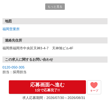
もっと見る
■電話応募の場合
電話応募も歓迎！（受付:10:00〜20:00）
土日祝も受付中♪
地図
【選考フロー】
福岡営業所
①応募から3営業日を目安に、メールorお電話でご連絡します。
②面接日時を決定！「0120」から始まる電話番号からご連絡します
★スマホでWEB面接（LINEなど）・出張面接・事務所面接と選べま
連絡先住所
す
福岡県福岡市中央区天神3-4-7 天神旭ビル4F
③面接実施（履歴書不要）
④勤務開始（スタート日は応相談）
※ご希望があれば、職場見学の調整もOKです！
この求人に関するお問い合わせ
0120-050-305
お気軽にご応募ください♪
担当：採用担当
応募画面へ進む
1分で応募完了!!
キープ
求人応募期間：2026/07/30～2026/08/31