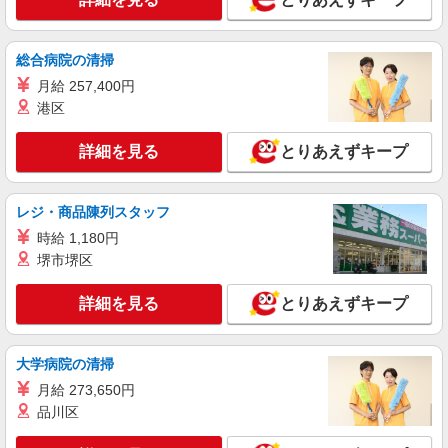
派遣社員
株式会社シエロ
総合病院の清掃
スマホ携帯販売【エーユー】
月給 257,400円
時給 未経験1400円〜 時給 経験者1500円〜 ※
残業代支給 ★交通費別途支給（規定あり） ゜
港区
+゜・。○。・゜+゜・。○。・゜+゜ 入社祝い金10
熊本県下の家電量販店 ※週単位で勤務地が変
万円支給(規定有) お友達を紹介頂くと, インセンテ
更となります。
詳細を見る
とりあえずキープ
ィブ支給(規定有) ★月2回払い・週払い可能（規程
有）★ ゜・。○。・゜+゜・。○。・゜+゜
詳細を見る
キープ
レジ・商品陳列スタッフ
時給 1,180円
紹介予定派遣
株式会社シエロ
堺市堺区
【au】の携帯販売スタッフ
詳細を見る
とりあえずキープ
時給1250円〜 ※残業代支給 ★交通費別途支給
（規定あり） ゜+゜・。○。・゜+゜・。○。・゜
+゜ 入社祝い金10万円支給(規定有) お友達を紹介
熊本県熊本市中央区のauショップ
頂くと, インセンティブ支給(規定有) ★月2回払
大学病院の清掃
い・週払い可能（規程有）★ ゜・。○。・゜
月給 273,650円
詳細を見る
キープ
+゜・。○。・゜+゜
品川区
派遣社員