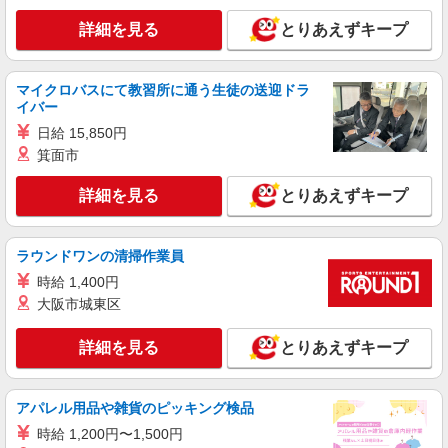
スマホ携帯販売【ワイモバイル】
詳細を見る
とりあえずキープ
時給1400円〜1450円（経験・能力による） ※
残業代支給 ★交通費別途支給（規定あり） ゜
+゜・。○。・゜+゜・。○。・゜+゜ 入社祝い金10
熊本県熊本市中央区のsoftbankショップ
万円支給(規定有) お友達を紹介頂くと, インセンテ
マイクロバスにて教習所に通う生徒の送迎ドラ
ィブ支給(規定有) ★月2回払い・週払い可能（規程
イバー
詳細を見る
キープ
有）★ ゜・。○。・゜+゜・。○。・゜+゜
日給 15,850円
箕面市
紹介予定派遣
株式会社シエロ
詳細を見る
とりあえずキープ
携帯販売スタッフ【softbank】
時給1400円〜1450円（経験・能力による） ※
残業代支給 ★交通費別途支給（規定あり） ゜
ラウンドワンの清掃作業員
+゜・。○。・゜+゜・。○。・゜+゜ 入社祝い金10
熊本県熊本市中央区の家電量販店
時給 1,400円
万円支給(規定有) お友達を紹介頂くと, インセンテ
大阪市城東区
ィブ支給(規定有) ★月2回払い・週払い可能（規程
詳細を見る
キープ
有）★ ゜・。○。・゜+゜・。○。・゜+゜
詳細を見る
とりあえずキープ
紹介予定派遣
株式会社シエロ
アパレル用品や雑貨のピッキング検品
人気機種に詳しくなれる携帯販売【au】
時給 1,200円〜1,500円
月給259200円〜300000円（経験・能力によ