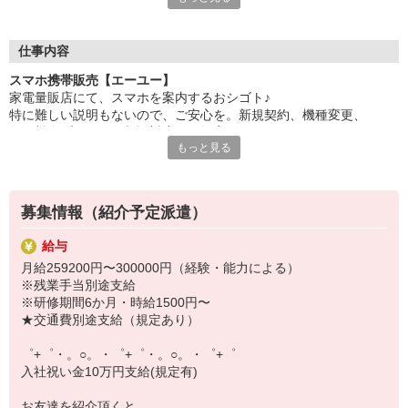
自分だけじゃなくって、
家族や友人にも適用されます！
仕事内容
さらに、各種リゾート施設やスポーツジムなどが
スマホ携帯販売【エーユー】
特別割引価格でご利用可能☆☆
家電量販店にて、スマホを案内するおシゴト♪
お得に過ごしたいあなたの味方です♪
特に難しい説明もないので、ご安心を。新規契約、機種変更、
各種料金プランのご相談対応・ご提案などをお願いします。
【選べるお仕事いろいろ】
もっと見る
￣￣￣￣￣￣￣￣￣￣￣
初めての方でも安心♪
▼オフィスワーク
あなた専属のコーディネーターが親切・丁寧にフォローするので、
事務、経理、データ入力、コールセンター、受付
満足度◎
▼工場・製造・軽作業系
募集情報（紹介予定派遣）
機械/食品製造・梱包・仕分け・加工・組立・検査
■携帯やインターネット販売業務
▼美容系
給与
docomo(ドコモ)/au(エーユー)・KDDI/softbank(ソフトバンク)など
眉毛サロンのアイブロウ・ネイリスト・エステ
月給259200円〜300000円（経験・能力による）
の大手キャリアから
▼営業・販売
※残業手当別途支給
ワイモバイル(Y!mobille)、楽天モバイル、UQなど格安スマホまで幅
法人営業・アパレル販売・個別指導塾・人材紹介
※研修期間6か月・時給1500円〜
広く紹介可能♪
▼人気案件も多数♪
★交通費別途支給（規定あり）
人気のApple（アップル）店舗もございます！
短期・期間限定・オープニング・官公庁案件
上場/優良/大手企業など
゜+゜・。○。・゜+゜・。○。・゜+゜
入社祝い金10万円支給(規定有)
【スマホ面接実施中】
￣￣￣￣￣￣￣￣￣
お友達を紹介頂くと,