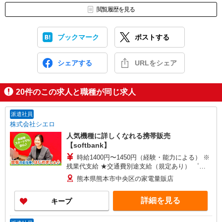
閲覧履歴を見る
ブックマーク
ポストする
シェアする
URLをシェア
20
件のこの求人と職種が同じ求人
派遣社員
株式会社シエロ
人気機種に詳しくなれる携帯販売
【softbank】
時給1400円〜1450円（経験・能力による） ※
残業代支給 ★交通費別途支給（規定あり） ゜
+゜・。○。・゜+゜・。○。・゜+゜ 入社祝い金10
熊本県熊本市中央区の家電量販店
万円支給(規定有) お友達を紹介頂くと, インセンテ
ィブ支給(規定有) ★月2回払い・週払い可能（規程
詳細を見る
キープ
有）★ ゜・。○。・゜+゜・。○。・゜+゜