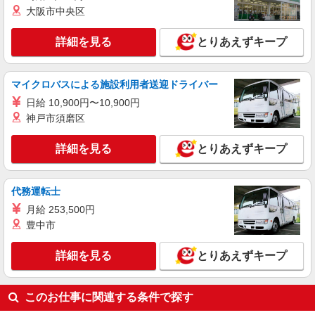
ィブ支給(規定有) ★月2回払い・週払い可能（規程
大阪市中央区
詳細を見る
キープ
有）★ ゜・。○。・゜+゜・。○。・゜+゜
詳細を見る
とりあえずキープ
派遣社員
株式会社シエロ
人気機種に詳しくなれる携帯販売【au】
マイクロバスによる施設利用者送迎ドライバー
月給259200円〜300000円（経験・能力によ
日給 10,900円〜10,900円
る） ※残業手当別途支給 ※研修期間6か月・時給
神戸市須磨区
1500円〜 ★交通費別途支給（規定あり） ゜
熊本県熊本市中央区の家電量販店
+゜・。○。・゜+゜・。○。・゜+゜ 入社祝い金10
詳細を見る
とりあえずキープ
万円支給(規定有) お友達を紹介頂くと, インセンテ
詳細を見る
キープ
ィブ支給(規定有) ゜・。○。・゜+゜・。○。・゜
+゜
代務運転士
月給 253,500円
豊中市
詳細を見る
とりあえずキープ
このお仕事に関連する条件で探す