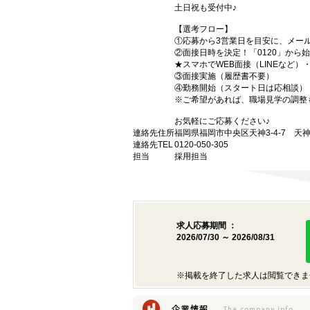
土日祝も受付中♪
【選考フロー】
①応募から3営業日を目安に、メール
②面接日時を決定！「0120」から
★スマホでWEB面接（LINEなど
③面接実施（履歴書不要）
④勤務開始（スタート日は応相談）
※ご希望があれば、職場見学の調整
お気軽にご応募ください♪
連絡先住所
福岡県福岡市中央区天神3-4-7 天神
連絡先TEL
0120-050-305
担当
採用担当
求人応募期間 ：
2026/07/30 ～ 2026/08/31
※掲載を終了した求人は閲覧できま