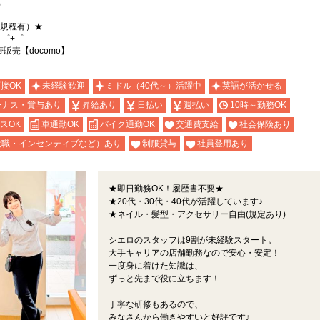
)
（規程有）★
・゜+゜
売【docomo】
面接OK
未経験歓迎
ミドル（40代～）活躍中
英語が活かせる
ーナス・賞与あり
昇給あり
日払い
週払い
10時～勤務OK
スOK
車通勤OK
バイク通勤OK
交通費支給
社会保険あり
役職・インセンティブなど）あり
制服貸与
社員登用あり
★即日勤務OK！履歴書不要★
★20代・30代・40代が活躍しています♪
★ネイル・髪型・アクセサリー自由(規定あり)
シエロのスタッフは9割が未経験スタート。
大手キャリアの店舗勤務なので安心・安定！
一度身に着けた知識は、
ずっと先まで役に立ちます！
丁寧な研修もあるので、
みなさんから働きやすいと好評です♪