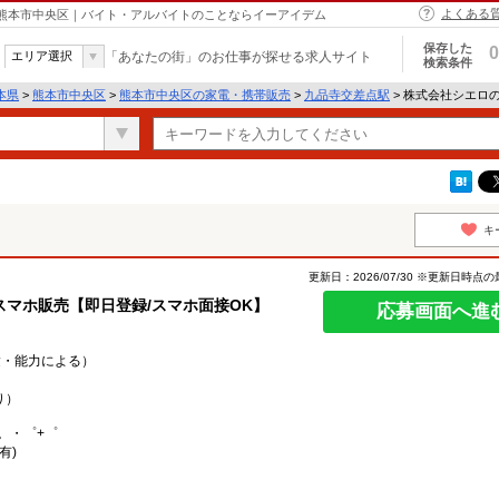
よくある
 熊本市中央区｜バイト・アルバイトのことならイーアイデム
保存した
0
エリア選択
「あなたの街」のお仕事が探せる求人サイト
検索条件
本県
>
熊本市中央区
>
熊本市中央区の家電・携帯販売
>
九品寺交差点駅
> 株式会社シエロ
キ
更新日：2026/07/30 ※更新日時点
マホ販売【即日登録/スマホ面接OK】
応募画面へ進
経験・能力による）
り）
。・゜+゜
有)