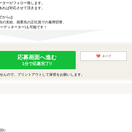
ーターがフォロー致します。
あれば対応させて頂きます。
でからは
当の支給、就業先の正社員での雇用切替、
ーディネーター)も可能です！
応募画面へ進む
キープ
1分で応募完了!!
せんので、プリントアウトして保管をお願いします。
♪
00）