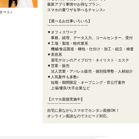
最新アプリ事情やお得なプラン、
スマホの裏ワザを学べるチャンス♪
タート♪
【選べるお仕事いろいろ】
￣￣￣￣￣￣￣￣￣￣￣
▼オフィスワーク
事務、経理、データ入力、コールセンター、受付
▼工場・製造・軽作業系
機械/食品製造・梱包・仕分け・加工・組立・検査
▼美容系
眉毛サロンのアイブロウ・ネイリスト・エステ
▼営業・販売
法人営業・アパレル販売・個別指導塾・人材紹介
▼人気案件も多数♪
短期・期間限定・オープニング・官公庁案件
上場/優良/大手企業など
【スマホ面接実施中】
￣￣￣￣￣￣￣￣￣
自宅に居ながらスマホでカンタン面接OK！
オンライン面談なのでスピード対応。