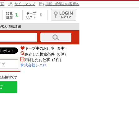
質問
サイトマップ
掲載ご希望のお客様へ
閲覧
キープ
1
0
履歴
リスト
ログイン
の求人情報詳細
キープ中のお仕事（0件）
保存した検索条件（
0
件）
閲覧したお仕事（1件）
ープ
株式会社シエロ
の最新情報です
む