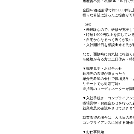
履歴書不要・私服OK・即日で
全国47都道府県で約5,000
様々な希望に沿ったご提案が可
〈例〉
・未経験なので、研修が充実し
・時給1,600円以上を探してい
・自宅からなるべく近くが良い
・入社開始日を相談出来る先が
など、面接時にお気軽に相談く
※経験が有る方は土日休み・時
▼職場見学・お顔合わせ
勤務先の希望が決まったら
紹介先希望の会社で職場見学・
リモートでも対応可能♪
※担当のコーディネーターが同
▼入社手続き・コンプライアン
職場見学・お顔合わせを行った
就業意思の確認をさせて頂きま
就業希望の場合は、入店日の希
コンプライアンスに関する研修
▼お仕事開始