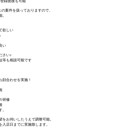
の登録面接も可能
件以上の案件を扱っておりますので、
能。
て欲しい
る
良い
ださい♪
短等も相談可能です
お顔合わせを実施！
席
ス研修
後
す。
望をお伺いしたうえで調整可能。
を入店日までに実施致します。