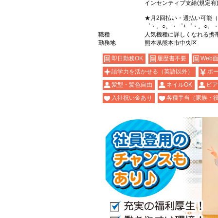
インセンティブ支給(規定有
★月2回払い・週払い可能
゜・。○。・゜+゜・。○。
職種
人気機種に詳しくなれる携帯販
勤務地
熊本県熊本市中央区
即日勤務OK
履歴書不要
Web
語学力を活かせる（英語以外）
ボ
髪型・髪色自由
ネイルOK
ピア
入社祝い金あり
各種手当（家族・