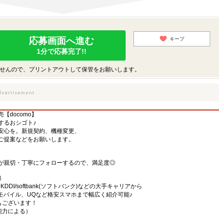
応募画面へ進む
キープ
1分で応募完了!!
せんので、プリントアウトして保管をお願いします。
【docomo】
するおシゴト♪
安心を。新規契約、機種変更、
ご提案などをお願いします。
が親切・丁寧にフォローするので、満足度◎
務
)・KDDI/softbank(ソフトバンク)などの大手キャリアから
、楽天モバイル、UQなど格安スマホまで幅広く紹介可能♪
舗もございます！
・能力による）