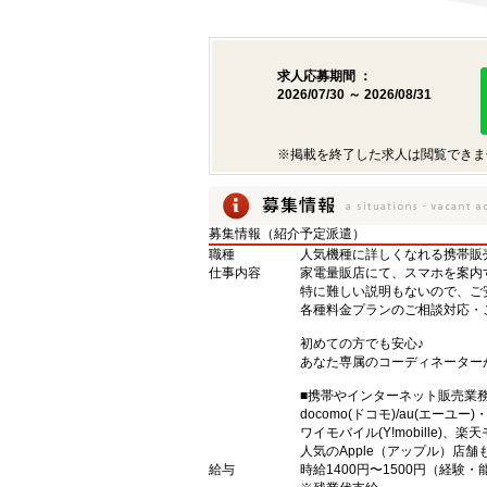
求人応募期間 ：
2026/07/30 ～ 2026/08/31
※掲載を終了した求人は閲覧できま
募集情報（紹介予定派遣）
職種
人気機種に詳しくなれる携帯販売
仕事内容
家電量販店にて、スマホを案内
特に難しい説明もないので、ご
各種料金プランのご相談対応・
初めての方でも安心♪
あなた専属のコーディネーター
■携帯やインターネット販売業
docomo(ドコモ)/au(エーユー
ワイモバイル(Y!mobille)
人気のApple（アップル）店
給与
時給1400円〜1500円（経験