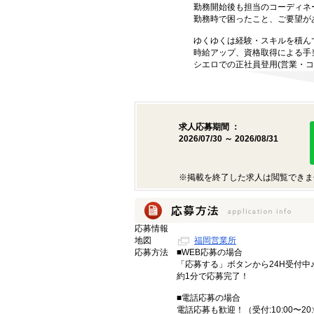
勤務開始後も担当のコーディネ
勤務時で困ったこと、ご要望が
ゆくゆくは経験・スキルを積ん
時給アップ、資格取得による手
シエロでの正社員登用(営業・コ
求人応募期間 ：
2026/07/30 ～ 2026/08/31
※掲載を終了した求人は閲覧できま
応募情報
地図
福岡営業所
応募方法
■WEB応募の場合
「応募する」ボタンから24H受付中
約1分で応募完了！
■電話応募の場合
電話応募も歓迎！（受付:10:00〜20: