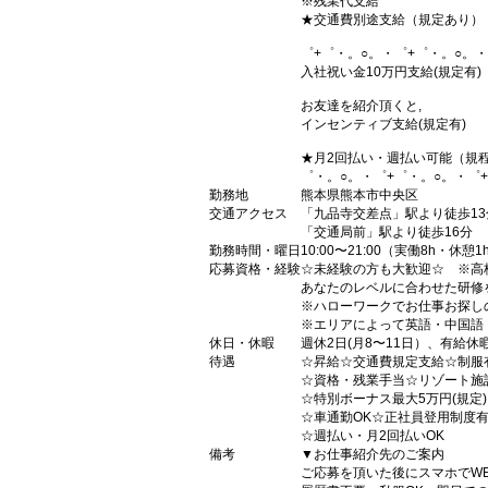
※残業代支給
★交通費別途支給（規定あり）
゜+゜・。○。・゜+゜・。○。・
入社祝い金10万円支給(規定有)
お友達を紹介頂くと,
インセンティブ支給(規定有)
★月2回払い・週払い可能（規
゜・。○。・゜+゜・。○。・゜
勤務地
熊本県熊本市中央区
交通アクセス
「九品寺交差点」駅より徒歩13
「交通局前」駅より徒歩16分
勤務時間・曜日
10:00〜21:00（実働8h・休憩1
応募資格・経験
☆未経験の方も大歓迎☆ ※高
あなたのレベルに合わせた研修
※ハローワークでお仕事お探し
※エリアによって英語・中国語
休日・休暇
週休2日(月8〜11日）、有給休
待遇
☆昇給☆交通費規定支給☆制服
☆資格・残業手当☆リゾート施
☆特別ボーナス最大5万円(規定
☆車通勤OK☆正社員登用制度
☆週払い・月2回払いOK
備考
▼お仕事紹介先のご案内
ご応募を頂いた後にスマホでW