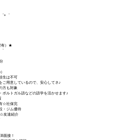
゜+゜
程有）★
+゜
分
h）
校生は不可
をご用意しているので、安心してネ♪
の方も対象
・ポルトガル語などの語学を活かせます♪
暇
有☆社保完
設・ジム優待
)☆友達紹介
有
EB面接！