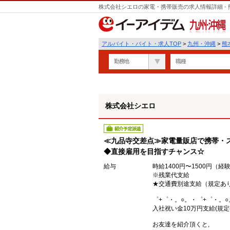
株式会社シエロの家電・携帯販売の求人情報詳細 -
遣
九州・沖縄
アルバイト・バイト・求人TOP
>
九州・沖縄
>
熊
勤務地
職種
株式会社シエロ
紹介予定派遣
≪九品寺交差点≫家電量販店で携帯・ス
◆直接雇用を目指すチャンス☆
給与
時給1400円〜1500円（
※残業代支給
★交通費別途支給（規定あ
゜+゜・。○。・゜+゜・。○
入社祝い金10万円支給(規定
お友達を紹介頂くと,